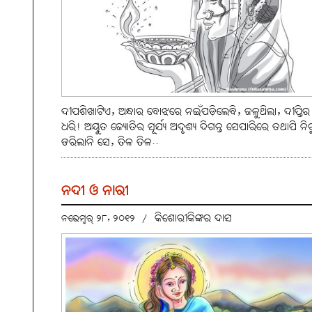
ଦୀପଶିଖାଟିଏ, ଅନ୍ଧାର ବୋଝରେ ନଇଁପଡ଼ିଲେବି, ଜଳୁଥିଲା, ଦୀପ୍ତିର
ଧରି! ଅୟୁତ ଜ୍ୟୋତିର ସୂର୍ଯ୍ୟ ଅଦୃଶ୍ୟ ଦିଗନ୍ତ ସେପାରିରେ ତଥାପି ନିରୁଦ୍
ଡରିଲାନି ସେ, ତିଳ ତିଳ..
ନଦୀ ଓ ନାରୀ
କିଶୋରୀକିଙ୍କର ଦାସ
ନଭେମ୍ବର୍ ୨୮, ୨୦୧୨
/