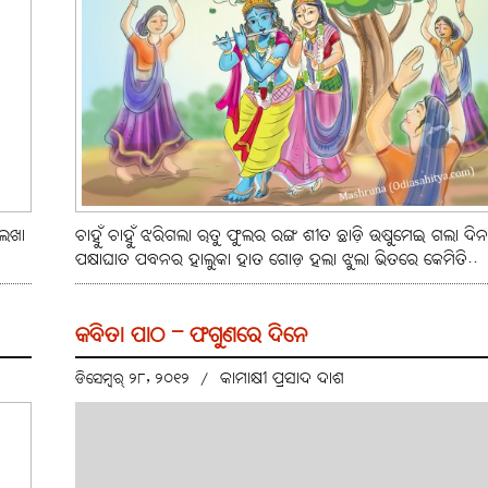
ଲେଖା
ଚାହୁଁ ଚାହୁଁ ଝରିଗଲା ଋତୁ ଫୁଲର ରଙ୍ଗ ଶୀତ ଛାଡ଼ି ଉଷୁମେଇ ଗଲା ଦିନ
ପକ୍ଷାଘାତ ପବନର ହାଲୁକା ହାତ ଗୋଡ଼ ହଲା ଝୁଲା ଭିତରେ କେମିତି..
କବିତା ପାଠ – ଫଗୁଣରେ ଦିନେ
କାମାକ୍ଷୀ ପ୍ରସାଦ ଦାଶ
ଡିସେମ୍ବର୍ ୨୮, ୨୦୧୨
/