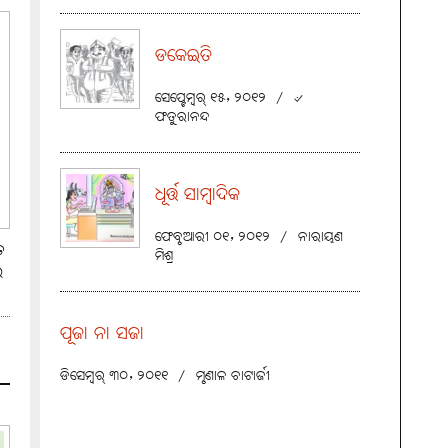
ଡକେଇତି
ସେପ୍ଟେମ୍ବର୍ ୧୫, ୨୦୧୨
/
୰
ଫତୁରାନନ୍ଦ
ଧୂର୍ତ୍ତ ସାମ୍ବାଦିକ
ଫେବୃଆରୀ ୦୧, ୨୦୧୨
/
ନାରାୟଣ
ତ
ମିଶ୍ର
େ
ପୂଜା ନା ସଜା
ଡିସେମ୍ବର୍ ୩୦, ୨୦୧୧
/
ମୃଣାଳ ଚାଟାର୍ଜୀ