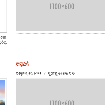
 ହାତ
ଦିଷ୍ଟ
ଅସ୍ତଛବି
ସୁଧାଂଶୁ ଶେଖର ପାତ୍ର
ଅକ୍ଟୋବର୍ ୧୯, ୨୦୧୨
/