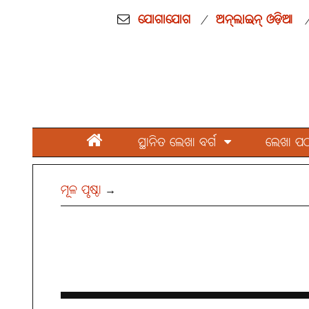
ଯୋଗାଯୋଗ
ଅନ୍‌ଲାଇନ୍ ଓଡ଼ିଆ
/
ସ୍ଥାନିତ ଲେଖା ବର୍ଗ
ଲେଖା ପଠାନ
ମୂଳ ପୃଷ୍ଠା
→