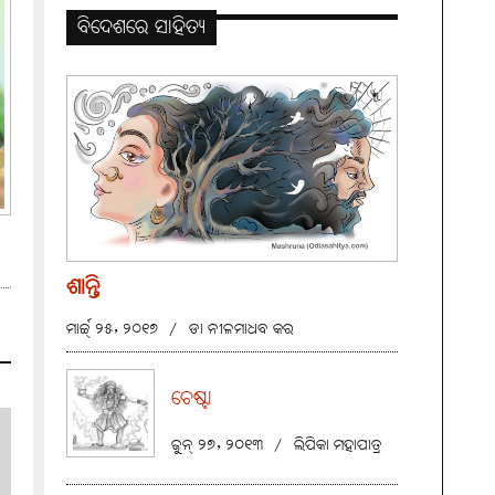
ବିଦେଶରେ ସାହିତ୍ୟ
ଶାନ୍ତି
ମାର୍ଚ୍ଚ୍ ୨୫, ୨୦୧୭
/
ଡା ନୀଳମାଧବ କର
ଚେଷ୍ଟା
ଜୁନ୍ ୨୭, ୨୦୧୩
/
ଲିପିକା ମହାପାତ୍ର