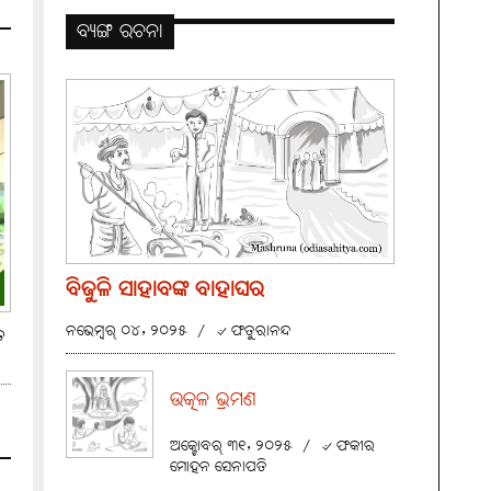
ବ୍ୟଙ୍ଗ ରଚନା
ବିଜୁଳି ସାହାବଙ୍କ ବାହାଘର
ନଭେମ୍ବର୍ ୦୪, ୨୦୨୫
/
୰ ଫତୁରାନନ୍ଦ
େ
ଉତ୍କଳ ଭ୍ରମଣ
ଅକ୍ଟୋବର୍ ୩୧, ୨୦୨୫
/
୰ ଫକୀର
ମୋହନ ସେନାପତି