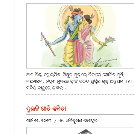
ଆସ ପ୍ରିୟା ହୋଇଯିବା ମିଥୁନ ମୁଦ୍ରାରେ ଶିଳାରେ ଖୋଦିତ ମୂର୍ତ୍ତି
ମନୋରମ, ନିହଣ ମୁନରେ ଫୁଟି ଉଠିବ ସୃଷ୍ଟିର ସୂକ୍ଷ୍ମ ଅନୁପମ ।୧।
ମନ୍ଦିର କାନ୍ଥରେ ଜୀବନ୍ତ..
ଦୁଇଟି ଗୀତି କବିତା
ଡ. ଶଶିଭୂଷଣ ବେହେରା
ମାର୍ଚ୍ଚ୍ ୧୧, ୨୦୧୩
/