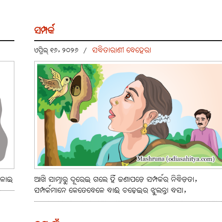
ସମ୍ପର୍କ
ସବିତାରାଣୀ ବେହେରା
ଏପ୍ରିଲ୍ ୧୬, ୨୦୨୬
/
ଜଳାଇ
ଆଖି ସାମ୍ନାରୁ ଦୂରେଇ ଗଲେ ହିଁ ଜଣାପଡ଼େ ସମ୍ପର୍କର ନିବିଡ଼ତା,
ସମ୍ପର୍କମାନେ କେତେବେଳେ ବାଈ ଚଢ଼େଇର ଝୁଲନ୍ତା ବସା,