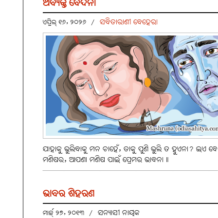
ଅବ୍ୟକ୍ତ ବେଦନା
ସବିତାରାଣୀ ବେହେରା
ଏପ୍ରିଲ୍ ୧୬, ୨୦୨୬
/
ଯାହାକୁ ଭୁଲିବାକୁ ମନ ଚାହେଁ, ତାକୁ ପୁଣି ଭୁଲି ତ ହୁଏନା? ଇଏ ବ
ମଣିଷର, ଆପଣା ମଣିଷ ପାଇଁ ପ୍ରେମର ଭାବନା॥
ଭାବର ଶିହରଣ
ସନ୍ୟାସୀ ନାୟକ
ମାର୍ଚ୍ଚ୍ ୨୭, ୨୦୧୩
/