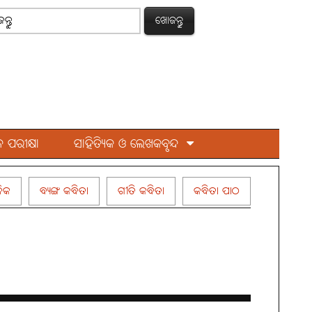
ଖୋଜନ୍ତୁ
 ପରୀକ୍ଷା
ସାହିତ୍ୟିକ ଓ ଲେଖକବୃନ୍ଦ
ିକ
ବ୍ୟଙ୍ଗ କବିତା
ଗୀତି କବିତା
କବିତା ପାଠ