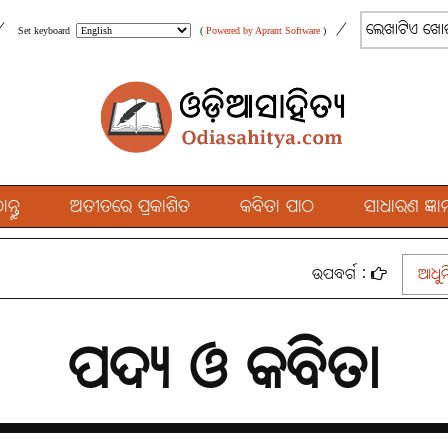
/
/
Set keyboard
(
Powered by Aprant Software
)
୍ତୁ
ଅତୀତରେ ପ୍ରକାଶିତ
କବିତା ପାଠ
ସାଧାରଣ ଜ୍ଞାନ
ଉପବର୍ଗ :
ଆଧୁନ
ପଦ୍ୟ ଓ କବିତା