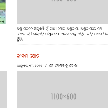
ଅସ୍ତ ଗଗନେ ଅସ୍ତଛବି ମୁଁ ସାଥୀ ମୋର ଅସ୍ତରାଗ, ଅସ୍ତରାଗରେ ମୋ
ଜୀବନ ଲିପି ଲଭିଅଛି ସାଧୁବାଦ॥ ଆଦିମ ନାହିଁ ଅନ୍ତିମ ନାହିଁ ମଧ୍ୟମ ସିନ
ସ୍ଥିତି,..
ଜୀବନ ଯୋଗ
କେ.ଶ୍ୟାମବାବୁ ଦୋରା
ଅକ୍ଟୋବର୍ ୧୮, ୨୦୧୨
/