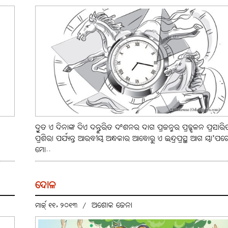
ଦ୍ରୁତ ଏ ଦିନାଙ୍କ ଦିଏ ଦନ୍ତୁରିତ ଦଂଶନର ଦାଗ ପ୍ରଜନ୍ମର ପ୍ରଜ୍ଜ୍ୱଳନ ପ୍ରସାରି
ପ୍ରଶିରା ପର୍ଯ୍ୟନ୍ତ ଆରବୀୟ ଅନ୍ଧକାର ଆବୋରୁ ଏ ଇନ୍ଦ୍ରପ୍ରସ୍ଥ ଆଗ ୟା’ପର
ମୋ..
ଦୋଳ
ଅଶୋକ ଜେନା
ମାର୍ଚ୍ଚ୍ ୧୧, ୨୦୧୩
/