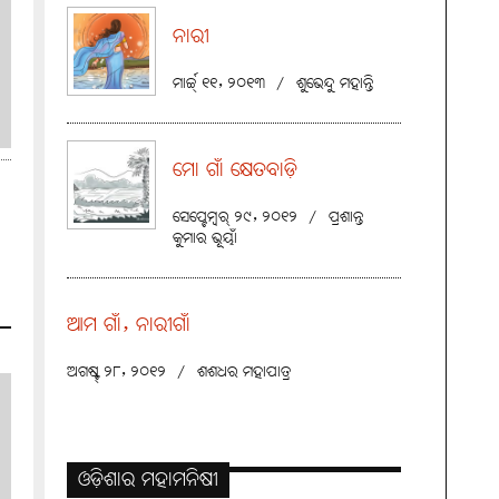
ନାରୀ
ମାର୍ଚ୍ଚ୍ ୧୧, ୨୦୧୩
/
ଶୁଭେନ୍ଦୁ ମହାନ୍ତି
ମୋ ଗାଁ କ୍ଷେତବାଡ଼ି
ସେପ୍ଟେମ୍ବର୍ ୨୯, ୨୦୧୨
/
ପ୍ରଶାନ୍ତ
କୁମାର ଭୂୟାଁ
ଆମ ଗାଁ, ନାରୀଗାଁ
ଅଗଷ୍ଟ୍ ୨୮, ୨୦୧୨
/
ଶଶଧର ମହାପାତ୍ର
ଓଡ଼ିଶାର ମହାମନିଷୀ