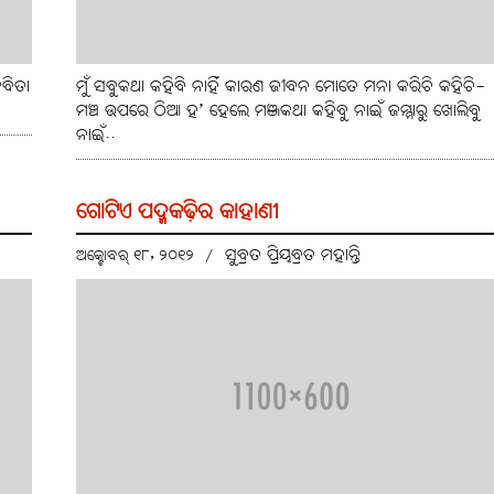
ବିତା
ମୁଁ ସବୁକଥା କହିବି ନାହିଁ କାରଣ ଜୀବନ ମୋତେ ମନା କରିଚି କହିଚି-
ମଞ୍ଚ ଉପରେ ଠିଆ ହ’ ହେଲେ ମଞ୍ଜକଥା କହିବୁ ନାଇଁ ଜମ୍ମାରୁ ଖୋଲିବୁ
ନାଇଁ..
ଗୋଟିଏ ପଦ୍ମକଢ଼ିର କାହାଣୀ
ସୁବ୍ରତ ପ୍ରିୟବ୍ରତ ମହାନ୍ତି
ଅକ୍ଟୋବର୍ ୧୮, ୨୦୧୨
/