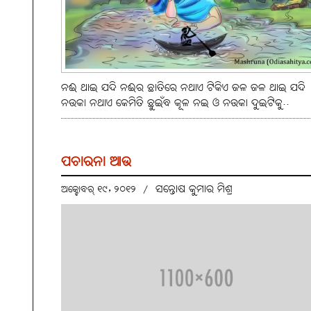
ନଈ ଥାଇ ଯଦି ନଈର ଛାତିରେ ନଥାଏ ଟିକିଏ ଜଳ ଜଳ ଥାଇ ଯଦି
ନଉକା ନଥାଏ କେମିତି ଛୁଇଁବ କୂଳ ନଇ ଓ ନଉକା ଦୁଇଟିକୁ..
ପଚାରନା ଆଉ
ସନ୍ତୋଷ କୁମାର ମିଶ୍ର
ଅକ୍ଟୋବର୍ ୧୯, ୨୦୧୨
/