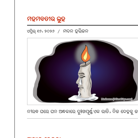
ମହମବତୀର ଲୁହ
ମଦନ ହରିଜନ
ଏପ୍ରିଲ୍ ୧୬, ୨୦୨୬
/
ନୀରବ ଘରେ ଘନ ଅନ୍ଧକାରେ ଦୁଃଖପୂର୍ଣ୍ଣ ଏକ ରାତି, ନିଜ ଦେହକୁ 