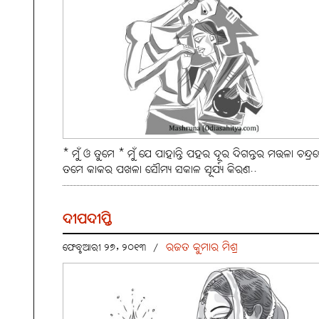
* ମୁଁ ଓ ତୁମେ * ମୁଁ ଯେ ପାହାନ୍ତି ପହର ଦୂର ଦିଗନ୍ତର ମଉଳା ଚନ୍ଦ୍ର
ତମେ କାକର ପଖଳା ସୌମ୍ୟ ସକାଳ ସୂର୍ଯ୍ୟ କିରଣ..
ଦୀପଦୀପ୍ତି
ରଜତ କୁମାର ମିଶ୍ର
ଫେବୃଆରୀ ୨୭, ୨୦୧୩
/