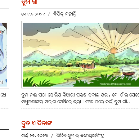
ତୁମ ଗାଁ
ବିପିନ୍‌ ମହାନ୍ତି
ମେ ୧୨, ୨୦୨୧
/
ୋଧେ
ତୁମ ନଈ ପଠା ସୋରିଷ କିଆରୀ ପଉଷ ସକାଳ ଖରା, ମୋ ଗାଁର ଯେତ
ମଧୁମକ୍ଷୀଙ୍କର ସରାଗ ସେଥିରେ ଭରା। ସଂଜ ଗଲେ ନଇଁ ତୁମ ଗାଁ..
ଦ୍ରୁତ ଏ ଦିନାଙ୍କ
ଗିରିଜାକୁମାର ବଳୀୟାରସିଂହ
ମାର୍ଚ୍ଚ୍ ୨୭, ୨୦୧୩
/