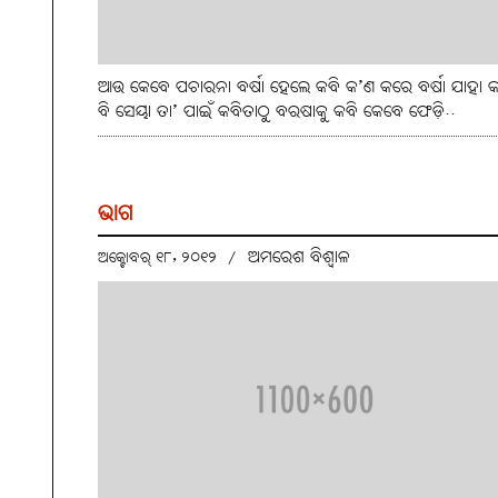
ଆଉ କେବେ ପଚାରନା ବର୍ଷା ହେଲେ କବି କ’ଣ କରେ ବର୍ଷା ଯାହା କ
ବି ସେୟା ତା’ ପାଇଁ କବିତାଠୁ ବରଷାକୁ କବି କେବେ ଫେଡ଼ି..
ଭାଗ
ଅମରେଶ ବିଶ୍ୱାଳ
ଅକ୍ଟୋବର୍ ୧୮, ୨୦୧୨
/