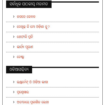
ସର୍ବାଧିକ ପାଠକୀୟ ମତାମତ
ଜଗତେ କେବଳ
ଦେଖିଛ କି ମୋ ଓଡ଼ିଶା କୁ?
ଶେଫାଳି ପ୍ରତି
ଭାର୍ଯ୍ୟା ପୂରାଣ
ଚେଷ୍ଟା
ଓଡିଆସାହିତ୍ୟ
ଇଣ୍ଟର୍ନେଟ୍ ଓ ଓଡ଼ିଆ ଭାଷା
ପ୍ରଶ୍ନୋତ୍ତର
ଅତୀତରେ ପ୍ରକାଶିତ ଲେଖା