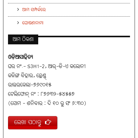
ଆମ ସମ୍ପର୍କରେ
ଘୋଷଣାନାମା
ଆମ ଠିକଣା
ଓଡ଼ିଆସାହିତ୍ୟ
ଘର ନଂ.- S3H1-2, ଆର୍-ଡି-ଏ କଲୋନୀ
କଳିଙ୍ଗ ବିହାର, ଛେଣ୍ଡ୍
ରାଉରକେଲା-୭୬୯୦୧୫
ଟେଲିଫୋନ୍ ନଂ : ୮୭୬୩୨-୫୪୫୫୭
(ସୋମ - ଶନିବାର : ଦି ୧୦ ରୁ ସଂ ୬:୩୦)
ଲେଖା ପଠାନ୍ତୁ