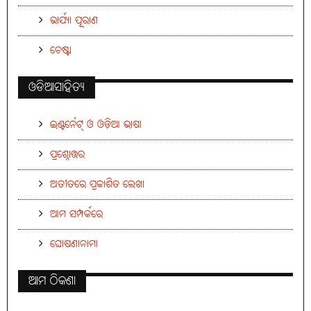
ଭାର୍ଯ୍ୟା ପୂରାଣ
ଚେଷ୍ଟା
ଓଡିଆସାହିତ୍ୟ
ଇଣ୍ଟର୍ନେଟ୍ ଓ ଓଡ଼ିଆ ଭାଷା
ପ୍ରଶ୍ନୋତ୍ତର
ଅତୀତରେ ପ୍ରକାଶିତ ଲେଖା
ଆମ ସମ୍ପର୍କରେ
ଘୋଷଣାନାମା
ଆମ ଠିକଣା