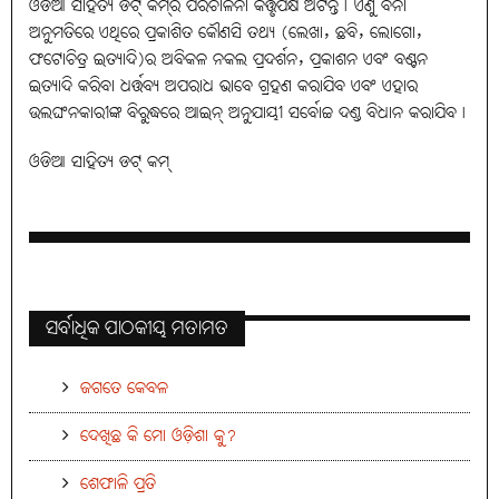
ଓଡିଆ ସାହିତ୍ୟ ଡଟ୍ କମ୍‌ର ପରିଚାଳନା କର୍ତ୍ତୃପକ୍ଷ ଅଟନ୍ତି୤ ଏଣୁ ବିନା
ଅନୁମତିରେ ଏଥିରେ ପ୍ରକାଶିତ କୌଣସି ତଥ୍ୟ (ଲେଖା, ଛବି, ଲୋଗୋ,
ଫଟୋଚିତ୍ର ଇତ୍ୟାଦି)ର ଅବିକଳ ନକଲ ପ୍ରଦର୍ଶନ, ପ୍ରକାଶନ ଏବଂ ବଣ୍ଟନ
ଇତ୍ୟାଦି କରିବା ଧର୍ତ୍ତବ୍ୟ ଅପରାଧ ଭାବେ ଗ୍ରହଣ କରାଯିବ ଏବଂ ଏହାର
ଉଲଘଂନକାରୀଙ୍କ ବିରୁଦ୍ଧରେ ଆଇନ୍ ଅନୁଯାୟୀ ସର୍ବୋଚ୍ଚ ଦଣ୍ଡ ବିଧାନ କରାଯିବ୤
ଓଡିଆ ସାହିତ୍ୟ ଡଟ୍ କମ୍
ସର୍ବାଧିକ ପାଠକୀୟ ମତାମତ
ଜଗତେ କେବଳ
ଦେଖିଛ କି ମୋ ଓଡ଼ିଶା କୁ?
ଶେଫାଳି ପ୍ରତି