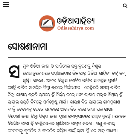
ଘୋଷଣାନାମା
ସ
ମୃଦ୍ଧ ଓଡିଆ ଭାଷା ଓ ସାହିତ୍ୟର ସମ୍ଭ୍ରାନ୍ତପଣକୁ ବିଶ୍ବର
କୋଣାନୁକୋଣରେ ପହଞ୍ଚାଇବାର ଜିଜ୍ଞାସାରୁ ଓଡିଆ ସାହିତ୍ୟ ଡଟ୍ କମ୍
ସୃଷ୍ଟି୤ କାରଣ, ଆମର ବିଶ୍ବାସ ଗୋଟିଏ ଜାତିର ସାମଗ୍ରିକ ପ୍ରଗତି
ସେହି ଜାତିର ସାମଗ୍ରିକ ଚିନ୍ତା ଉପରେ ନିର୍ଭରଶୀଳ୤ ସେହିପରି ସମଗ୍ର ଜାତିର
ଚିନ୍ତା ଭାଷାର ଉନ୍ନତି ଉପରେ ହିଁ ନିର୍ଭର କରେ ଏବଂ ଭାଷାର ପ୍ରଭାବ ବିସ୍ତାର ହିଁ
ଭାଷାର ଉନ୍ନତି ନିମନ୍ତେ ସର୍ବଶ୍ରେଷ୍ଠ ମାର୍ଗ୤ କାରଣ ନିଜ ଭାଷାରେ ଭାବପ୍ରକାଶ
ବ୍ୟକ୍ତି ଚେତନାକୁ ଯେତେ ସହଜରେ ଆନ୍ଦୋଳିତ କରେ ତାହା ପର ଭାଷା,
ବିଦେଶୀ ଭାଷା କିମ୍ବା ବିକୃତ ଭାଷା ଦ୍ବାରା ସମାନୁପାତରେ ସମ୍ଭବ ନୁହେଁ୤ କେବଳ
ବିକଶିତ ଭାଷା ହିଁ ବ୍ୟକ୍ତିସତ୍ତାରେ ସ୍ବାଭିମାନ ଜାଗ୍ରତ କରାଏ୤ ଏଣୁ ଜାତୀୟ
ଚେତନାକୁ ସୁଗଠିତ ଓ ସଂଗଠିତ କରିବା ପାଇଁ ଭାଷା ହିଁ ଏକ ମାତ୍ର ମାଧ୍ୟମ୤