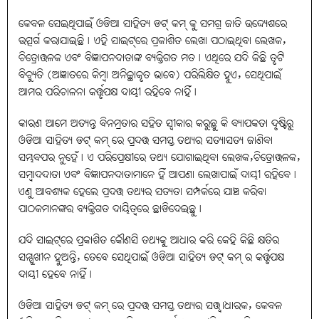
କେବଳ ସେଇଥିପାଇଁ ଓଡିଆ ସାହିତ୍ୟ ଡଟ୍ କମ୍ କୁ ସମଗ୍ର ଜାତି ଉଦ୍ଦ୍ୟେଶରେ
ଉତ୍ସର୍ଗ କରାଯାଇଛି୤ ଏହି ସାଇଟ୍‌ରେ ପ୍ରକାଶିତ ଲେଖା ପଠାଇଥିବା ଲେଖକ,
ଚିତ୍ରୋତ୍ତଳକ ଏବଂ ବିଜ୍ଞାପନଦାତାଙ୍କ ବ୍ୟକ୍ତିଗତ ମତ୤ ଏଥିରେ ଯଦି କିଛି ତୃଟି
ବିଚ୍ୟୁତି (ଅଜ୍ଞାତରେ କିମ୍ବା ଅନିଚ୍ଛାକୃତ ଭାବେ) ପରିଲିକ୍ଷିତ ହୁଏ, ସେଥିପାଇଁ
ଆମର ପରିଚାଳନା କର୍ତ୍ତୃପକ୍ଷ ଦାୟୀ ରହିବେ ନାହିଁ୤
କାରଣ ଆମେ ଅତ୍ୟନ୍ତ ବିନମ୍ରତାର ସହିତ ସ୍ବୀକାର କରୁଛୁ କି ବ୍ୟାପକତା ଦୃଷ୍ଟିରୁ
ଓଡିଆ ସାହିତ୍ୟ ଡଟ୍ କମ୍ ରେ ପ୍ରଦତ୍ତ ସମସ୍ତ ତଥ୍ୟର ସତ୍ୟାସତ୍ୟ ଜାଣିବା
ସମ୍ଭବପର ନୁହେଁ୤ ଏ ପରିପ୍ରେକ୍ଷୀରେ ତଥ୍ୟ ଯୋଗାଇଥିବା ଲେଖକ,ଚିତ୍ରୋତ୍ତଳକ,
ସମ୍ବାଦଦାତା ଏବଂ ବିଜ୍ଞାପନଦାତାମାନେ ହିଁ ଆପଣା ଲେଖାପାଇଁ ଦାୟୀ ରହିବେ୤
ଏଣୁ ଆବଶ୍ୟକ ହେଲେ ପ୍ରଦତ୍ତ ତଥ୍ୟର ସତ୍ୟତା ସମ୍ପର୍କରେ ଯାଞ୍ଚ କରିବା
ପାଠକମାନଙ୍କର ବ୍ୟକ୍ତିଗତ ଦାୟିତ୍ବରେ ଛାଡିଦେଇଛୁ୤
ଯଦି ସାଇଟ୍‌ରେ ପ୍ରକାଶିତ କୌଣସି ତଥ୍ୟକୁ ଆଧାର କରି କେହି କିଛି କ୍ଷତିର
ସମ୍ମୁଖୀନ ହୁଅନ୍ତି, ତେବେ ସେଥିପାଇଁ ଓଡିଆ ସାହିତ୍ୟ ଡଟ୍ କମ୍‌ ର କର୍ତ୍ତୃପକ୍ଷ
ଦାୟୀ ହେବେ ନାହିଁ୤
ଓଡିଆ ସାହିତ୍ୟ ଡଟ୍ କମ୍‌ ରେ ପ୍ରଦତ୍ତ ସମସ୍ତ ତଥ୍ୟର ସତ୍ତ୍ବାଧାରକ, କେବଳ