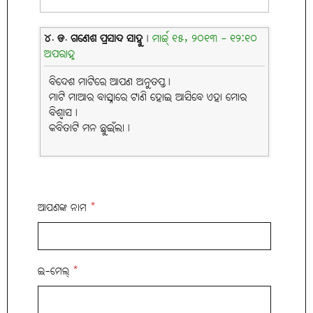
୪. ଡ. ଗଣେଶ ପ୍ରସାଦ ସାହୁ
|
ମାର୍ଚ୍ଚ୍ ୧୫, ୨୦୧୩ - ୧୨:୧୦
ଅପରାହ୍ନ
ବିଦେଶ ମାଟିରେ ଆପଣ ଅନୁତପ୍ତ।
ମାଟି ମାଆର ବାସ୍ନାରେ ଟାଣି ହୋଇ ଆସିବେ ଏହା ମୋର
ବିଶ୍ବାସ।
କବିତାଟି ମନ ଛୁଇଁଲା।
ଆପଣଙ୍କ ନାମ
*
ଇ-ମେଲ୍
*