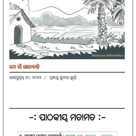
ମୋ ଗାଁ କ୍ଷେତବାଡ଼ି
ସେପ୍ଟେମ୍ବର୍ ୨୯, ୨୦୧୨
/
ପ୍ରଶାନ୍ତ କୁମାର ଭୂୟାଁ
-: ପାଠକୀୟ ମତାମତ :-