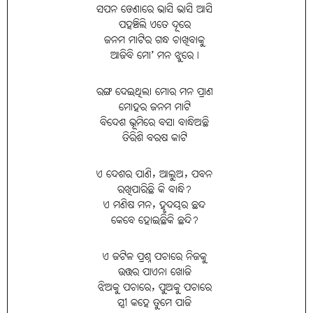
ସପନ ଡେଣାରେ ଭାସି ଭାସି ଆସି
ପହଞ୍ଚିଲି ଏତେ ଦୂରେ
ଜନମ ମାଟିର ଗନ୍ଧ ଚାଖିବାକୁ
ଆଜିବି ମୋ’ ମନ ଝୁରେ।
ରଙ୍ଗ ଦେଇଥିଲା ମୋର ମନ ପ୍ରାଣ
ମୋହର ଜନମ ମାଟି
ବିଦେଶ ଭୂମିରେ ବସା ବାନ୍ଧିଅଛି
ତିରିଶି ବରଷ କାଟି
ଏ ଦେଶର ପାଣି, ଆଲୁଅ, ପବନ
ରଖିପାରିଛି କି ବାନ୍ଧି?
ଏ ମଣିଷ ମନ, ହୃଦୟର ଛନ୍ଦ
କେବେ ହୋଇଛିକି ଛନ୍ଦି?
ଏ ଜଟିଳ ପ୍ରଶ୍ନ ପଚାରେ ନିଜକୁ
ଉତ୍ତର ପାଏନା ଖୋଜି
ଝିଅକୁ ପଚାରେ, ପୁଅକୁ ପଚାରେ
ସ୍ତ୍ରୀ କହେ ତୁମେ ପାଜି