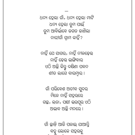
—
ଧନ୍ୟ ହେଲା ଗାଁ, ଧନ୍ୟ ହେଲା ମାଟି
ଧନ୍ୟ ହେଲା ତୁମ ପାଇଁ
ତୁମ ଆବିର୍ଭାବେ ଜଗତ ଜାଣିଲା
ନାରୀଗାଁ ଗ୍ରାମ କାହିଁ?
ନାହିଁ ଯେ ସାଗର, ନାହିଁ ନୀଳଢ଼େଉ
ନାହିଁ ଢେଉ ଭାଙ୍ଗିବାର
ଏଠି ଅଛି କିନ୍ତୁ ଦକ୍ଷିଣା ପବନ
ଶୀତ ଲାଗେ ବାରମ୍ବାର।
ଗାଁ ପରିବେଶ ଅତୀବ ସୁନ୍ଦର
ମିଳେ ନାହିଁ ସହରରେ
ଗଛ, ଲତା, ପକ୍ଷୀ ଭରପୂର ଏଠି
ଅଭାବ ଅଛି ମନରେ।
ଗାଁ ଛାଡ଼ି ଆଜି ପଳାଇ ଯାଆନ୍ତି
ବହୁ ଲୋକେ ସହରକୁ