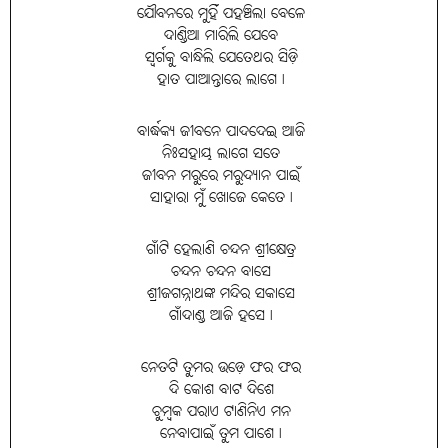
ଯୌବନରେ ମୁହିଁ ପହଞ୍ଚିଲା ବେଳେ
ଦାଣ୍ଡିଆ ମାରିଲି ଯେବେ
ସ୍ବର୍ଗକୁ ବାନ୍ଧିଲି ଯେତେଥର ସିଡ଼ି
ହାତ ପାଆନ୍ତାରେ ଲାଗେ।
ବାର୍ଦ୍ଧକ୍ୟ ଜୀବନେ ପାଦଦେଇ ଆଜି
ନିଃସହାୟ ଲାଗେ ସତେ
ଜୀବନ ମରୁରେ ମରୁଦ୍ୟାନ ପାଇଁ
ସାହାରା ମୁଁ ଖୋଜେ କେତେ।
ଗାଁଟି ହେଲାଣି ଚନ୍ଦନ ଶ୍ରୀକ୍ଷେତ୍ର
ଚନ୍ଦନ ଚନ୍ଦନ ବାସେ
ଶ୍ରୀଜଗନ୍ନାଥଙ୍କ ମନ୍ଦିର ସକାସେ
ଗାଁଦାଣ୍ଡ ଆଜି ହସେ।
ନେତଟି ତୁମର ଉଡ଼େ ଫର ଫର
ଦି କୋଶ ବାଟ ଦିଶେ
ଚୁମ୍ବକ ପରାଏ ଟାଣିନିଏ ମନ
ନେବାପାଇଁ ତୁମ ପାଶେ।