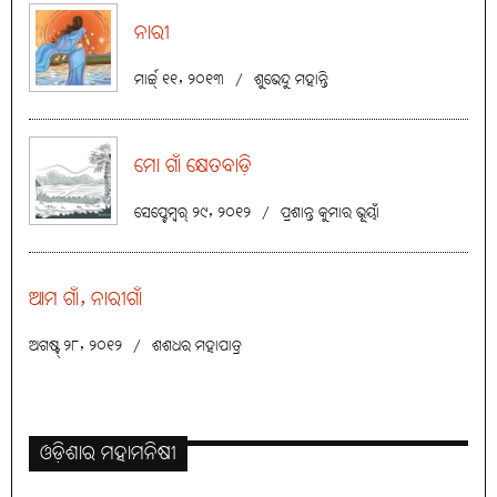
ନାରୀ
ମାର୍ଚ୍ଚ୍ ୧୧, ୨୦୧୩
/
ଶୁଭେନ୍ଦୁ ମହାନ୍ତି
ମୋ ଗାଁ କ୍ଷେତବାଡ଼ି
ସେପ୍ଟେମ୍ବର୍ ୨୯, ୨୦୧୨
/
ପ୍ରଶାନ୍ତ କୁମାର ଭୂୟାଁ
ଆମ ଗାଁ, ନାରୀଗାଁ
ଅଗଷ୍ଟ୍ ୨୮, ୨୦୧୨
/
ଶଶଧର ମହାପାତ୍ର
ଓଡ଼ିଶାର ମହାମନିଷୀ