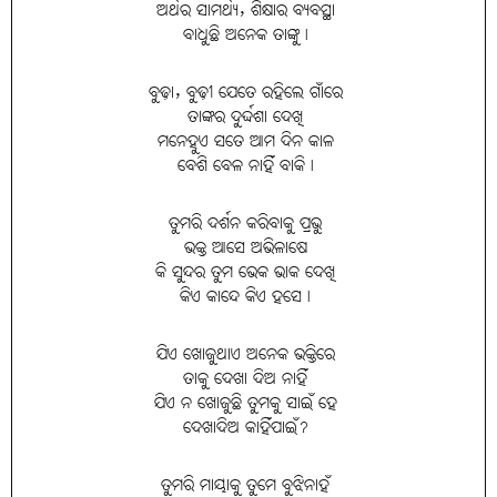
ଅର୍ଥର ସାମର୍ଥ୍ୟ, ଶିକ୍ଷାର ବ୍ୟବସ୍ଥା
ବାଧୁଛି ଅନେକ ତାଙ୍କୁ।
ବୁଢ଼ା, ବୁଢ଼ୀ ଯେତେ ରହିଲେ ଗାଁରେ
ତାଙ୍କର ଦୁର୍ଦ୍ଦଶା ଦେଖି
ମନେହୁଏ ସତେ ଆମ ଦିନ କାଳ
ବେଶି ବେଳ ନାହିଁ ବାକି।
ତୁମରି ଦର୍ଶନ କରିବାକୁ ପ୍ରଭୁ
ଭକ୍ତ ଆସେ ଅଭିଳାଷେ
କି ସୁନ୍ଦର ତୁମ ଭେକ ଭାକ ଦେଖି
କିଏ କାନ୍ଦେ କିଏ ହସେ।
ଯିଏ ଖୋଜୁଥାଏ ଅନେକ ଭକ୍ତିରେ
ତାକୁ ଦେଖା ଦିଅ ନାହିଁ
ଯିଏ ନ ଖୋଜୁଛି ତୁମକୁ ସାଇଁ ହେ
ଦେଖାଦିଅ କାହିଁପାଇଁ?
ତୁମରି ମାୟାକୁ ତୁମେ ବୁଝିନାହଁ