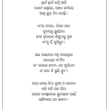
ଛାଏଁ ଛାଏଁ ଲମ୍ବି ଆସି
ଦରଦୀ କଣ୍ଠରେ, ପଣତ କାନିରେ
ଆଖି ଲୁହ ଦିଏ ପୋଛି।
ମା’ର ମମତା, ଦିପଦ କଥା
ହୃଦୟକୁ ଛୁଇଁଥାଏ
ଜୀବ ଥିବାଯାଏ ଶିଶୁଠାରୁ ବୃଦ୍ଧ
ମା’କୁ ହିଁ ଝୁରିହୁଏ।
ଭଲ ପାଇବାର ମନ୍ତ୍ର ଦେଇଥିଲା
ସାଧାରଣ ମା’ଟିଏ
ତା’ କୋଳେ ଜନମ, ସେ ସ୍ବର୍ଗଧାମ
ତା କଥା କି ଭୁଲି ହୁଏ?
ବାପା ବୋଉ ବିନା ଦୁଃଖ ଓ ବେଦନା
ବଢ଼ି ବଢ଼ି ଯାଏ ସିନା
ଯେତେ ଚେଷ୍ଟାକଲେ ଲୁଚାଇବା ପାଇଁ
ଉଙ୍କିମାରେ ସେ ଭାବନା।