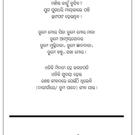
ମଣିଷ କାହୁଁ ବୁଝିବ?
ଯୁଗ ଯୁଗଧରି ମାୟାଜାଲେ ପଡ଼ି
ଛଟପଟ ହେଉଥିବ।
ତୁମେ ମୋର ପିତା ତୁମେ ମୋର ମାତା
ତୁମେ ଆତ୍ମୀୟସୋଦର
ତୁମେ ମୁକ୍ତିଦାତା, ତୁମେ ଜ୍ଞାନଦାତା,
ତୁମେ ବନ୍ଧୁ, ସଖା ମୋର।
ଏତିକି ମିନତୀ ହେ ଜଗତପତି
ଏତିକି ସୁଦୟା ହେଉ
ଶେଷ ଜୀବନରେ ଯେଉଁଠି ଥିଲେବି
(ନାରୀଗାଁରେ/ ତୁମ ପାଦେ) ଜୀବ ଯାଉ।