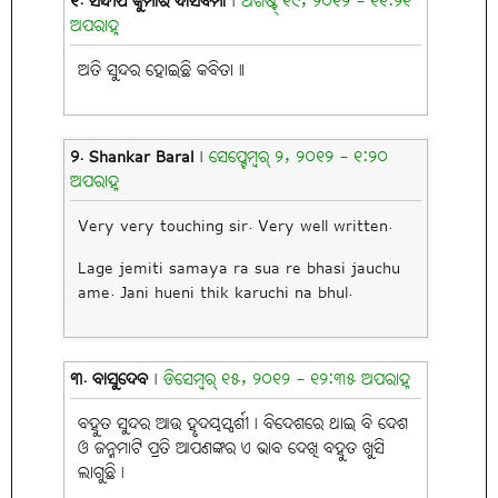
୧. ସନ୍ଦୀପ କୁମାର ଦାସବର୍ମା
|
ଅଗଷ୍ଟ୍ ୧୯, ୨୦୧୨ - ୧୧:୨୧
ଅପରାହ୍ନ
ଅତି ସୁନ୍ଦର ହୋଇଛି କବିତା୥
୨. Shankar Baral
|
ସେପ୍ଟେମ୍ବର୍ ୨, ୨୦୧୨ - ୧:୨୦
ଅପରାହ୍ନ
Very very touching sir. Very well written.
Lage jemiti samaya ra sua re bhasi jauchu
ame. Jani hueni thik karuchi na bhul.
୩. ବାସୁଦେବ
|
ଡିସେମ୍ବର୍ ୧୫, ୨୦୧୨ - ୧୨:୩୫ ଅପରାହ୍ନ
ବହୁତ ସୁନ୍ଦର ଆଉ ହୃଦୟସ୍ପର୍ଶୀ। ବିଦେଶରେ ଥାଇ ବି ଦେଶ
ଓ ଜନ୍ମମାଟି ପ୍ରତି ଆପଣଙ୍କର ଏ ଭାବ ଦେଖି ବହୁତ ଖୁସି
ଲାଗୁଛି।