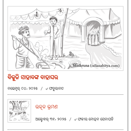
ବିଜୁଳି ସାହାବଙ୍କ ବାହାଘର
ନଭେମ୍ବର୍ ୦୪, ୨୦୨୫
/
୰ ଫତୁରାନନ୍ଦ
ଉତ୍କଳ ଭ୍ରମଣ
ଅକ୍ଟୋବର୍ ୩୧, ୨୦୨୫
/
୰ ଫକୀର ମୋହନ ସେନାପତି