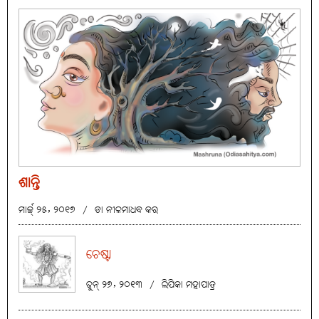
ଶାନ୍ତି
ମାର୍ଚ୍ଚ୍ ୨୫, ୨୦୧୭
/
ଡା ନୀଳମାଧବ କର
ଚେଷ୍ଟା
ଜୁନ୍ ୨୭, ୨୦୧୩
/
ଲିପିକା ମହାପାତ୍ର