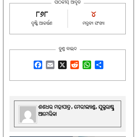
ପାଠକୀୟ ଆଦୃତି
୮୬୮
୪
ଦୃଷ୍ଟି ଆକର୍ଷଣ
ମନ୍ତବ୍ୟ ସଂଖ୍ୟା
ତୁଣ୍ଡ ବାଇଦ
Facebook
Email
X
Reddit
WhatsApp
Share
ଶଶଧର ମହାପାତ୍ର, ମେରୀଲ୍ୟାଣ୍ଡ, ଯୁକ୍ତରାଷ୍ଟ୍ର
ଆମେରିକା