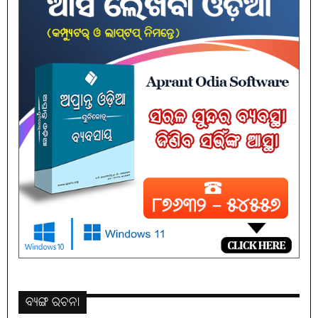
ବ୍ୟଙ୍ଗ ରଚନା