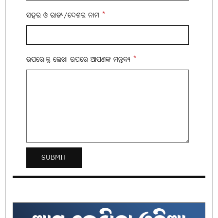
ସହର ଓ ରାଜ୍ୟ/ଦେଶର ନାମ
*
ଉପରୋକ୍ତ ଲେଖା ଉପରେ ଆପଣଙ୍କ ମନ୍ତବ୍ୟ
*