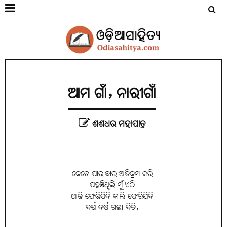
ଆମ ଗାଁ, ନାରୀଗାଁ
ଶଶଧର ମହାପାତ୍ର
କେତେ ପାରାବାର ଅତିକ୍ରମ କରି
ପହଞ୍ଚିଥିଲି ମୁଁ ଏଠି
ଆଜି ଫେରିଯିବି କାଲି ଫେରିଯିବି
ବର୍ଷ ବର୍ଷ ଗଲା ବିତି,