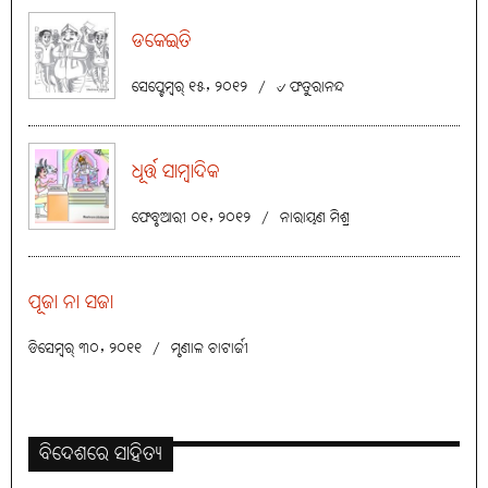
ଡକେଇତି
ସେପ୍ଟେମ୍ବର୍ ୧୫, ୨୦୧୨
/
୰ ଫତୁରାନନ୍ଦ
ଧୂର୍ତ୍ତ ସାମ୍ବାଦିକ
ଫେବୃଆରୀ ୦୧, ୨୦୧୨
/
ନାରାୟଣ ମିଶ୍ର
ପୂଜା ନା ସଜା
ଡିସେମ୍ବର୍ ୩୦, ୨୦୧୧
/
ମୃଣାଳ ଚାଟାର୍ଜୀ
ବିଦେଶରେ ସାହିତ୍ୟ