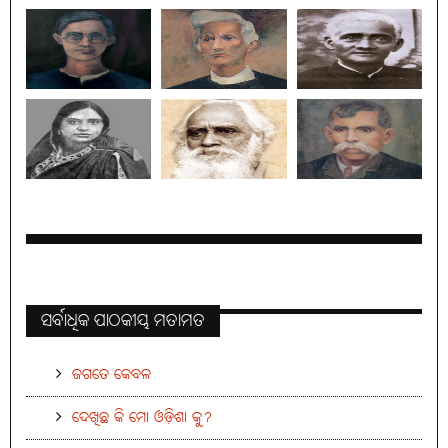
ସର୍ବାଧିକ ପାଠକୀୟ ମତାମତ
ଜଗତେ କେବଳ
ଦେଖିଛ କି ମୋ ଓଡ଼ିଶା କୁ?