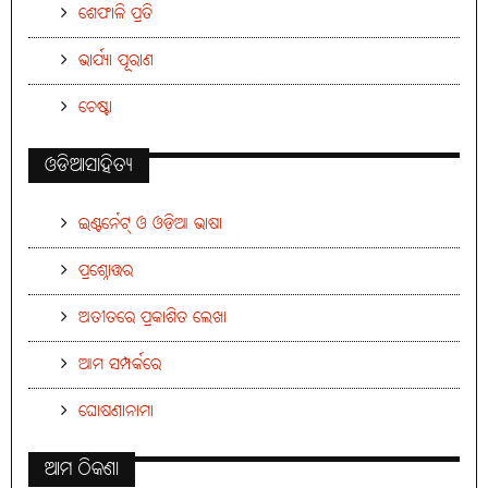
ଶେଫାଳି ପ୍ରତି
ଭାର୍ଯ୍ୟା ପୂରାଣ
ଚେଷ୍ଟା
ଓଡିଆସାହିତ୍ୟ
ଇଣ୍ଟର୍ନେଟ୍ ଓ ଓଡ଼ିଆ ଭାଷା
ପ୍ରଶ୍ନୋତ୍ତର
ଅତୀତରେ ପ୍ରକାଶିତ ଲେଖା
ଆମ ସମ୍ପର୍କରେ
ଘୋଷଣାନାମା
ଆମ ଠିକଣା