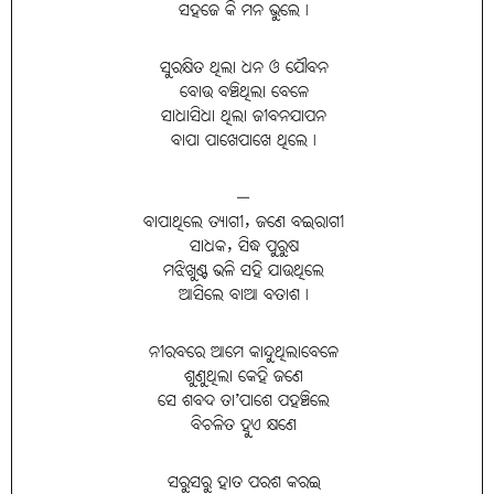
ସହଜେ କି ମନ ଭୁଲେ।
ସୁରକ୍ଷିତ ଥିଲା ଧନ ଓ ଯୌବନ
ବୋଉ ବଞ୍ଚିଥିଲା ବେଳେ
ସାଧାସିଧା ଥିଲା ଜୀବନଯାପନ
ବାପା ପାଖେପାଖେ ଥିଲେ।
—
ବାପାଥିଲେ ତ୍ୟାଗୀ, ଜଣେ ବଇରାଗୀ
ସାଧକ, ସିଦ୍ଧ ପୁରୁଷ
ମଝିଖୁଣ୍ଟ ଭଳି ସହି ଯାଉଥିଲେ
ଆସିଲେ ବାଆ ବତାଶ୤
ନୀରବରେ ଆମେ କାନ୍ଦୁଥିଲାବେଳେ
ଶୁଣୁଥିଲା କେହି ଜଣେ
ସେ ଶବଦ ତା’ପାଶେ ପହଞ୍ଚିଲେ
ବିଚଳିତ ହୁଏ କ୍ଷଣେ
ସରୁସରୁ ହାତ ପରଶ କରଇ