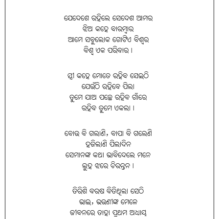
ଯେଦେଶେ ରହିଲେ ସେଦେଶ ଆମର
ଝିଅ କହେ ବାରମ୍ବାର
ଆମେ ସବୁଲୋକ ଗୋଟିଏ ବିଶ୍ବର
ବିଶ୍ବ ଏକ ପରିବାର।
ସ୍ତ୍ରୀ କହେ ମୋତେ ରହିବ ସେଇଠି
ଯେଉଁଠି ରହିବେ ପିଲା
ତୁମେ ଯାଅ ପଛେ ରହିବ ଗାଁରେ
ରହିବ ତୁମେ ଏକଲା।
ବୋଉ ବି ଗଲାଣି, ବାପା ବି ଗଲେଣି
ହଜିଲାଣି ପିଲାଦିନ
ସେମାନଙ୍କ କଥା ଭାବିଦେଲେ ମନେ
ଲୁହ ଝରେ ଚିରନ୍ତନ।
ତିରିଶି ବରଷ ବିତିଥିଲା ସେଠି
ଭାଇ, ଭଉଣୀଙ୍କ ମେଳେ
ଜୀବନରେ ତାହା ପ୍ରଥମ ଅଧ୍ୟାୟ