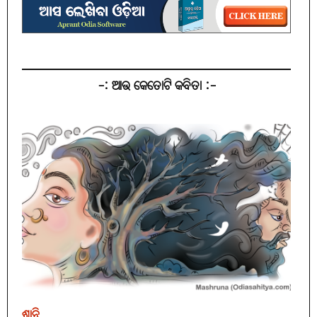
-: ଆଉ କେତୋଟି କବିତା :-
ଶାନ୍ତି