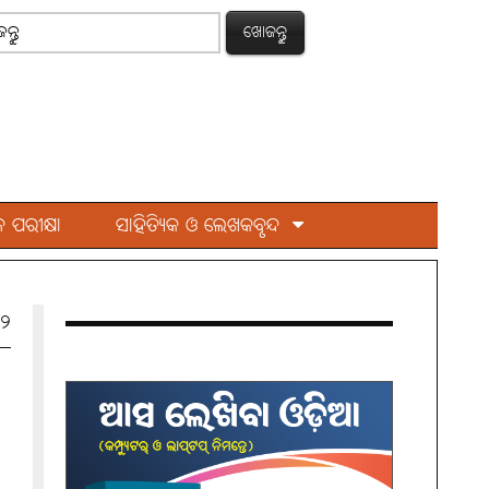
ଖୋଜନ୍ତୁ
 ପରୀକ୍ଷା
ସାହିତ୍ୟିକ ଓ ଲେଖକବୃନ୍ଦ
୧୨