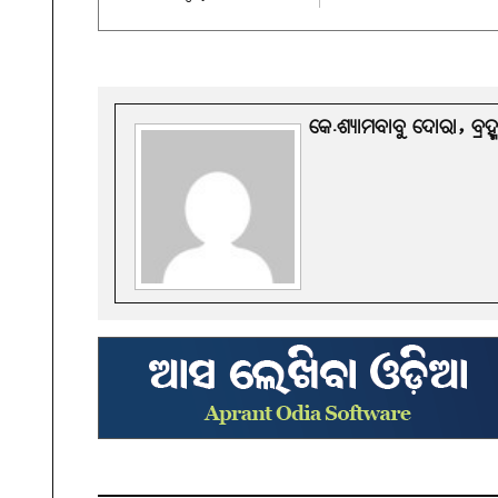
କେ.ଶ୍ୟାମବାବୁ ଦୋରା, ବ୍ରହ୍