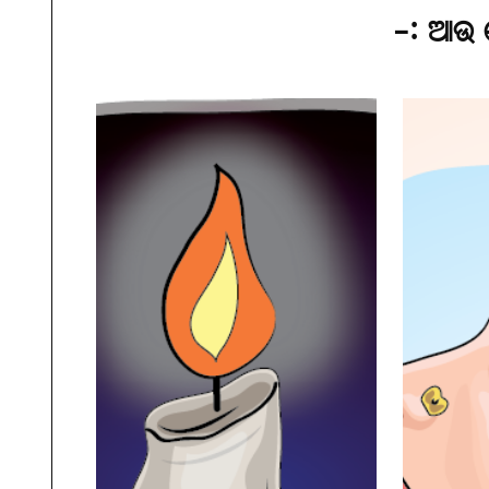
-: ଆଉ 