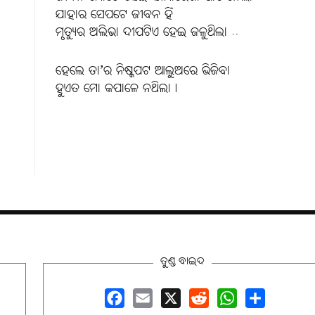
ଯାହାର ସେପଟେ ଜୀବନ ହିଁ
ମୃତ୍ୟୁର ଅଲିଭା ଦୀପଟିଏ ହେଇ ଜଳୁଥିଲା ..
ହେଲେ ତା’ର ନିଷ୍କପଟ ଆଲୁଅରେ ଭିଜିବା
ହୁଏତ ମୋ କପାଳେ ନଥିଲା।
ତୁଣ୍ଡ ବାଇଦ