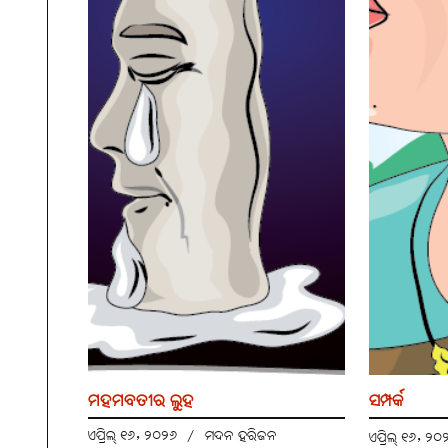
ମହମବତୀର ଲୁହ
ସମ୍ପର୍କ
ଏପ୍ରିଲ୍ ୧୬, ୨୦୨୬
/
ମଦନ ହରିଜନ
ଏପ୍ରିଲ୍ ୧୬, ୨