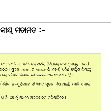
ଠକୀୟ ମତାମତ :-
ା ଅନ୍ୟ କି-ବୋର୍ଡ୍ >
ଚୟନକରି ଓଡ଼ିଆରେ ଟାଇପ୍ କରନ୍ତୁ। ସେଥି
 ପ୍ରଦତ୍ତ Inscript ଓ Modular କି-ବୋର୍ଡ୍ ଅଭିଜ୍ଞ ବ୍ୟକ୍ତିଙ୍କ ନିମନ୍ତେ
ସ୍ଥଳୀରେ କୌଣସି ବିଶେଷ softwareର ଆବଶ୍ୟକତା ନାହିଁ।
ର୍ଗଦର୍ଶିକା ଇ-ପୁସ୍ତିକାରେ ସବିଶେଷ ସୂଚନା ଦିଆଯାଇଛି (୩ଟି ପ୍ରକାର
ିଆ କି-ବୋର୍ଡ୍ ମଧ୍ୟରେ ଅଦଳବଦଳ କରିପାରିବେ।