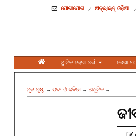
ଯୋଗାଯୋଗ
ଅନ୍‌ଲାଇନ୍ ଓଡ଼ିଆ
/
ସ୍ଥାନିତ ଲେଖା ବର୍ଗ
ଲେଖା ପଠାନ
ମୂଳ ପୃଷ୍ଠା
ପଦ୍ୟ ଓ କବିତା
ଆଧୁନିକ
→
→
→
ଜୀ