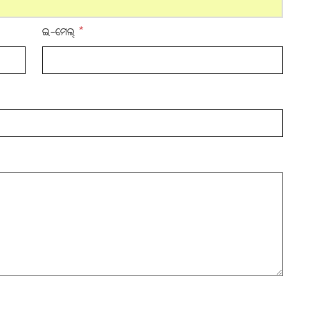
ଇ-ମେଲ୍
*