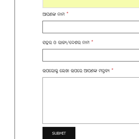
ଆପଣଙ୍କ ନାମ
*
ସହର ଓ ରାଜ୍ୟ/ଦେଶର ନାମ
*
ଉପରୋକ୍ତ ଲେଖା ଉପରେ ଆପଣଙ୍କ ମନ୍ତବ୍ୟ
*