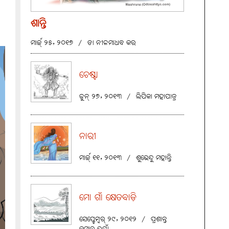
ଶାନ୍ତି
ମାର୍ଚ୍ଚ୍ ୨୫, ୨୦୧୭
/
ଡା ନୀଳମାଧବ କର
ଚେଷ୍ଟା
ଜୁନ୍ ୨୭, ୨୦୧୩
/
ଲିପିକା ମହାପାତ୍ର
ନାରୀ
ମାର୍ଚ୍ଚ୍ ୧୧, ୨୦୧୩
/
ଶୁଭେନ୍ଦୁ ମହାନ୍ତି
ମୋ ଗାଁ କ୍ଷେତବାଡ଼ି
ସେପ୍ଟେମ୍ବର୍ ୨୯, ୨୦୧୨
/
ପ୍ରଶାନ୍ତ