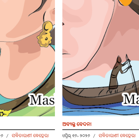
ଅବ୍ୟକ୍ତ ବେଦନା
ସବିତାରାଣୀ ବେହେରା
ସବିତାରାଣୀ ବେହେରା
୦୨୬
/
ଏପ୍ରିଲ୍ ୧୬, ୨୦୨୬
/