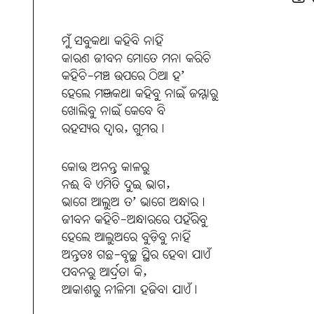
ମୁଁ ସବୁକଥା କହିବି ନାହିଁ
କାରଣ ଜୀବନ ମୋତେ ମନା କରିଚି
କହିଚି-ମଞ୍ଚ ଉପରେ ଠିଆ ହ’
ହେଲେ ମଞ୍ଜକଥା କହିବୁ ନାଇଁ ଜମ୍ମାରୁ
ଖୋଲିବୁ ନାଇଁ କେବେ ବି
ରହସ୍ୟର ଦ୍ବାର, ଗୁମର।
କୋଉ ଅନନ୍ତ କାଳରୁ
ନଈ ବି ଏମିତି ଦୁଇ ଭାଗ,
ଭାଗେ ଆଲୁଅ ତ’ ଭାଗେ ଅନ୍ଧାର।
ଜୀବନ କହିଚି-ଅନ୍ଧାରରେ ପହଁରିବୁ
ହେଲେ ଆଲୁଅରେ ବୁଡ଼ିବୁ ନାହିଁ
ଅନ୍ତତଃ ଗଛ-ବୃଚ୍ଛ ସ୍ଥିର ହେବା ଯାଏଁ
ପବନରୁ ଆର୍ଦ୍ରତା କି,
ଆକାଶରୁ ନୀଳିମା ହଜିବା ଯାଏଁ।