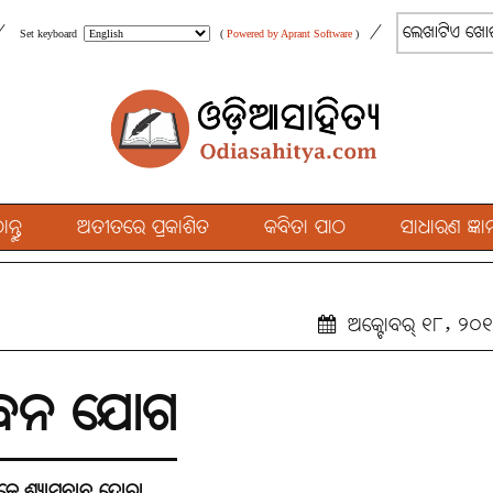
/
/
Set keyboard
(
Powered by Aprant Software
)
୍ତୁ
ଅତୀତରେ ପ୍ରକାଶିତ
କବିତା ପାଠ
ସାଧାରଣ ଜ୍ଞାନ
ଅକ୍ଟୋବର୍ ୧୮, ୨୦
ବନ ଯୋଗ
କେ.ଶ୍ୟାମବାବୁ ଦୋରା