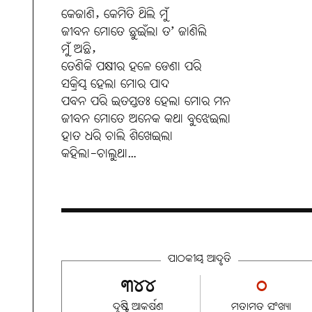
କେଜାଣି, କେମିତି ଥିଲି ମୁଁ
ଜୀବନ ମୋତେ ଛୁଇଁଲା ତ’ ଜାଣିଲି
ମୁଁ ଅଛି,
ତେଣିକି ପକ୍ଷୀର ହଳେ ଡେଣା ପରି
ସକ୍ରିୟ ହେଲା ମୋର ପାଦ
ପବନ ପରି ଇତସ୍ତତଃ ହେଲା ମୋର ମନ
ଜୀବନ ମୋତେ ଅନେକ କଥା ବୁଝେଇଲା
ହାତ ଧରି ଚାଲି ଶିଖେଇଲା
କହିଲା-ଚାଲୁଥା…
ପାଠକୀୟ ଆଦୃତି
୩୪୪
୦
ଦୃଷ୍ଟି ଆକର୍ଷଣ
ମତାମତ ସଂଖ୍ୟା