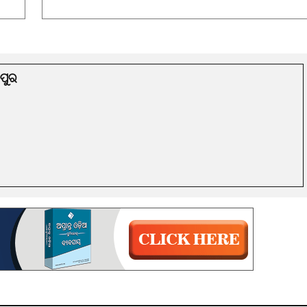
Facebook
Email
X
Reddit
WhatsApp
Share
ମପୁର