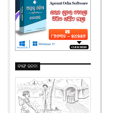
ବ୍ୟଙ୍ଗ ରଚନା