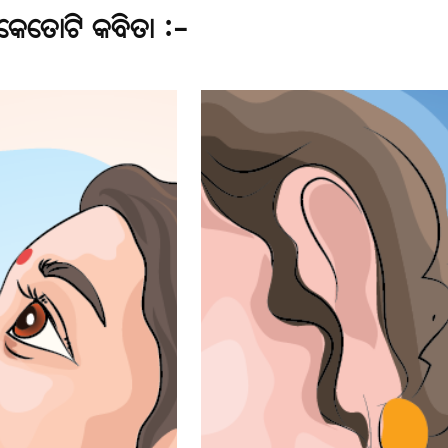
କେତୋଟି କବିତା :-