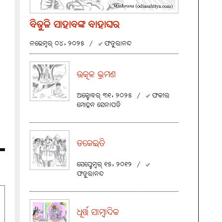
ବିଜୁଳି ସାହାବଙ୍କ ବାହାଘର
ନଭେମ୍ବର୍ ୦୪, ୨୦୨୫
/
୰ ଫତୁରାନନ୍ଦ
ଉତ୍କଳ ଭ୍ରମଣ
ଅକ୍ଟୋବର୍ ୩୧, ୨୦୨୫
/
୰ ଫକୀର
ମୋହନ ସେନାପତି
ଡକେଇତି
ସେପ୍ଟେମ୍ବର୍ ୧୫, ୨୦୧୨
/
୰
ଫତୁରାନନ୍ଦ
ଧୂର୍ତ୍ତ ସାମ୍ବାଦିକ