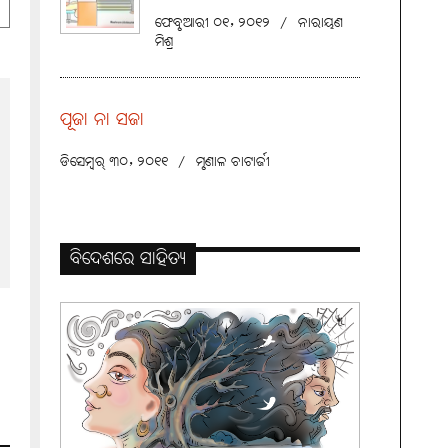
ଫେବୃଆରୀ ୦୧, ୨୦୧୨
/
ନାରାୟଣ
ମିଶ୍ର
ପୂଜା ନା ସଜା
ଡିସେମ୍ବର୍ ୩୦, ୨୦୧୧
/
ମୃଣାଳ ଚାଟାର୍ଜୀ
ବିଦେଶରେ ସାହିତ୍ୟ