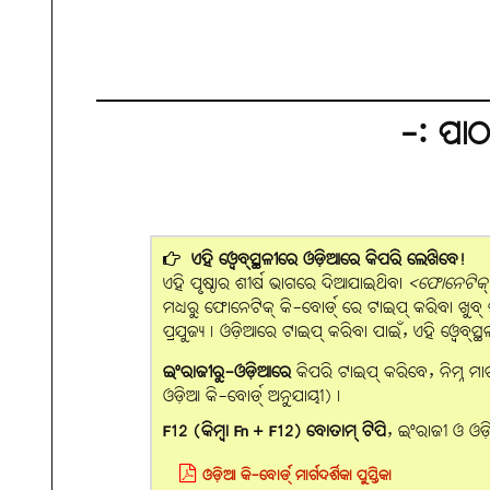
-: ପା
ଏହି ୱେବ୍‌ସ୍ଥଳୀରେ ଓଡ଼ିଆରେ କିପରି ଲେଖିବେ!
ଏହି ପୃଷ୍ଠାର ଶୀର୍ଷ ଭାଗରେ ଦିଆଯାଇଥିବା
<ଫୋନେଟିକ୍ ବ
ମଧ୍ୟରୁ ଫୋନେଟିକ୍ କି-ବୋର୍ଡ୍ ରେ ଟାଇପ୍ କରିବା ଖୁବ୍ ସହଜ।
ପ୍ରଯୁଜ୍ୟ। ଓଡ଼ିଆରେ ଟାଇପ୍ କରିବା ପାଇଁ, ଏହି ୱେବ୍‌
ଇଂରାଜୀରୁ-ଓଡ଼ିଆରେ
କିପରି ଟାଇପ୍ କରିବେ, ନିମ୍ନ ମା
ଓଡ଼ିଆ କି-ବୋର୍ଡ୍ ଅନୁଯାୟୀ)।
F12 (କିମ୍ବା Fn + F12) ବୋତାମ୍‌ ଟିପି
, ଇଂରାଜୀ ଓ ଓଡ଼
ଓଡ଼ିଆ କି-ବୋର୍ଡ୍ ମାର୍ଗଦର୍ଶିକା ପୁସ୍ତିକା