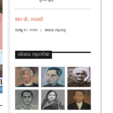
କୁମାର ଭୂୟାଁ
ଆମ ଗାଁ, ନାରୀଗାଁ
ଅଗଷ୍ଟ୍ ୨୮, ୨୦୧୨
/
ଶଶଧର ମହାପାତ୍ର
ଓଡ଼ିଶାର ମହାମନିଷୀ