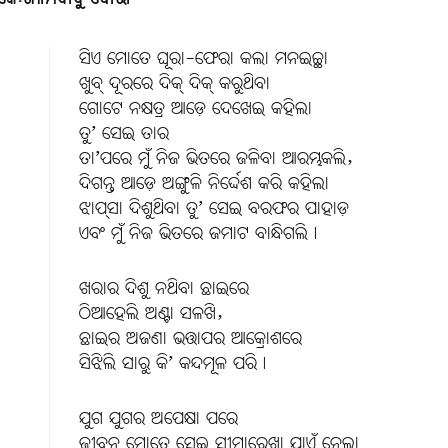
ସିଏ ମୋତେ ଘୂରା-ଫେରା କଲା ମନଇଚ୍ଛା
ଖୁବ୍‌ ଦୂରରେ ଦିକ୍‌ ଦିକ୍‌ କରୁଥିବା
ଗୋଟେ ନକ୍ଷତ୍ର ଆଡ଼େ ଦେଖେଇ କହିଲା
ତୁ’ ସେଇ ତାର
ତା’ପରେ ମୁଁ ନିଜ ଭିତରେ ଜଳିବା ଆରମ୍ଭକଲି,
ଦିଗନ୍ତ ଆଡ଼େ ଅଙ୍ଗୁଳି ନିର୍ଦ୍ଦେଶ କରି କହିଲା
ଝାପ୍‌ସା ଦିଶୁଥିବା ତୁ’ ସେଇ ବରଫର ପାହାଡ଼
ଏବଂ ମୁଁ ନିଜ ଭିତରେ ଜମାଟ ବାନ୍ଧିଗଲି।
ଖରାର ଦିଶୁ ନଥିବା ଛାଇରେ
ଠିଆହେଲି ଅଣ୍ଟା ସଳଖି,
ଛାଇର ଅଜଣା ଭତ୍ତାପର ଆକ୍ରୋଶରେ
ସିଝିଲି ସାରୁ କି’ କନ୍ଦମୂଳ ପରି।
ଯୁଗ ଯୁଗର ଅପେକ୍ଷା ପରେ
ଜୀବନ ମୋତେ ସେଇ ସୀମାରେଖା ଯାଏଁ ନେଲା