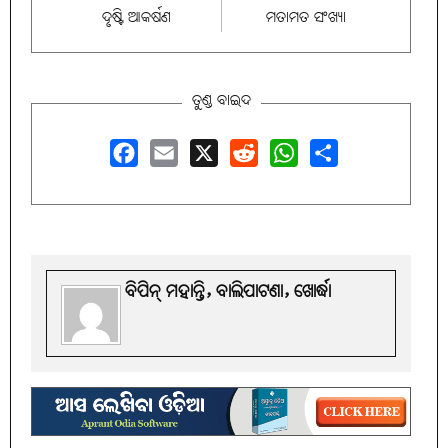
ଦୃଷ୍ଟି ଆକର୍ଷଣ
ମତାମତ ସଂଖ୍ୟା
ତୁଣ୍ଡ ବାଇଦ
Facebook
Email
X
Reddit
WhatsApp
Share
ବିପିନ୍‌ ମହାନ୍ତି, ବାଲିପାଟଣା, ଖୋର୍ଦ୍ଧା