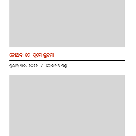
ଜୋଛନା ଗୋ ତୁମେ ଲୁଚନା
ଜୁଲାଇ ୩୦, ୨୦୧୨
/
ଲୋକନାଥ ପଣ୍ଡା