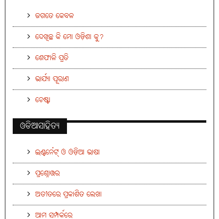
ଜଗତେ କେବଳ
ଦେଖିଛ କି ମୋ ଓଡ଼ିଶା କୁ?
ଶେଫାଳି ପ୍ରତି
ଭାର୍ଯ୍ୟା ପୂରାଣ
ଚେଷ୍ଟା
ଓଡିଆସାହିତ୍ୟ
ଇଣ୍ଟର୍ନେଟ୍ ଓ ଓଡ଼ିଆ ଭାଷା
ପ୍ରଶ୍ନୋତ୍ତର
ଅତୀତରେ ପ୍ରକାଶିତ ଲେଖା
ଆମ ସମ୍ପର୍କରେ