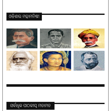
ଓଡ଼ିଶାର ମହାମନିଷୀ
ସର୍ବାଧିକ ପାଠକୀୟ ମତାମତ