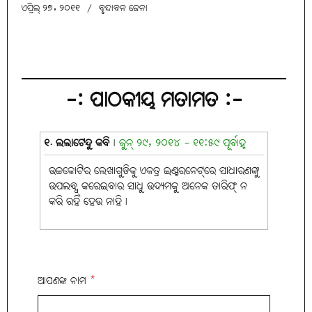
ଏପ୍ରିଲ୍ ୨୭, ୨୦୧୧
/
ବୃନ୍ଦାବନ ଜେନା
-: ପାଠକୀୟ ମତାମତ :-
୧. ଲଲାଟେନ୍ଦୁ କବି
|
ଜୁନ୍ ୨୯, ୨୦୧୪ - ୧୧:୫୯ ପୂର୍ବାହ୍ନ
ଉଚ୍ଚକୋଟିର ଲେଖାଗୁଡିକୁ ଏକତ୍ର ଇଣ୍ଟରନେଟ୍‌ରେ ସାଧାରଣଙ୍କୁ
ଉପଲବ୍ଧ୍ କରେଇବାର ସାଧୁ ଉଦ୍ୟମକୁ ଅନେକ ତାରିଫ୍ ନ
କରି ରହି ହେଉ ନାହି।
ଆପଣଙ୍କ ନାମ
*