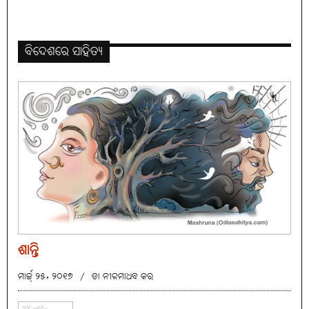
ବିଦେଶରେ ସାହିତ୍ୟ
ଶାନ୍ତି
ମାର୍ଚ୍ଚ୍ ୨୫, ୨୦୧୭
/
ଡା ନୀଳମାଧବ କର