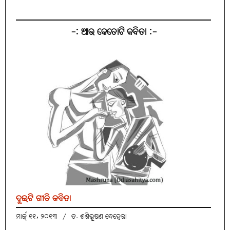
-: ଆଉ କେତୋଟି କବିତା :-
ଦୁଇଟି ଗୀତି କବିତା
ମାର୍ଚ୍ଚ୍ ୧୧, ୨୦୧୩
/
ଡ. ଶଶିଭୂଷଣ ବେହେରା