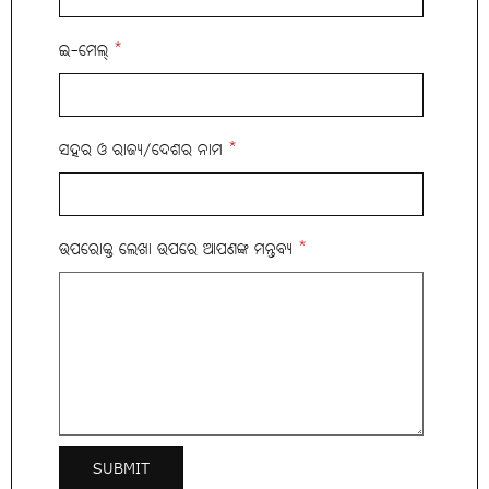
ଇ-ମେଲ୍
*
ସହର ଓ ରାଜ୍ୟ/ଦେଶର ନାମ
*
ଉପରୋକ୍ତ ଲେଖା ଉପରେ ଆପଣଙ୍କ ମନ୍ତବ୍ୟ
*