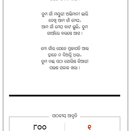
ତୁମ ଗାଁ ମୟୁରୀ ଅଭିମାନୀ ଭାରି
ଦେଖି ଆମ ଗାଁ ମେଘ,
ଆମ ଗାଁ ମେଘ ବାଟ ଭୁଲି, ତୁମ
ଗାଆଁରେ ବରଷେ ଆଗ।
ମୋ ଗାଁର ଯେତେ ପ୍ରଜାପତି ଆଉ
ହାତେ ନ ଦିଅନ୍ତି ଧରା,
ତୁମ ନଈ ପଠା ସୋରିଷ କିଆରୀ
ପଉଷ ସକାଳ ଖରା।
ପାଠକୀୟ ଆଦୃତି
୮୦୦
୧