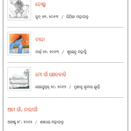
ଚେଷ୍ଟା
ଜୁନ୍ ୨୭, ୨୦୧୩
/
ଲିପିକା ମହାପାତ୍ର
ନାରୀ
ମାର୍ଚ୍ଚ୍ ୧୧, ୨୦୧୩
/
ଶୁଭେନ୍ଦୁ ମହାନ୍ତି
ମୋ ଗାଁ କ୍ଷେତବାଡ଼ି
ସେପ୍ଟେମ୍ବର୍ ୨୯, ୨୦୧୨
/
ପ୍ରଶାନ୍ତ କୁମାର ଭୂୟାଁ
ଆମ ଗାଁ, ନାରୀଗାଁ
ଅଗଷ୍ଟ୍ ୨୮, ୨୦୧୨
/
ଶଶଧର ମହାପାତ୍ର