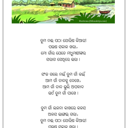
ତୁମ ନଈ ପଠା ସୋରିଷ କିଆରୀ
ପଉଷ ସକାଳ ଖରା,
ମୋ ଗାଁର ଯେତେ ମଧୁମକ୍ଷୀଙ୍କର
ସରାଗ ସେଥିରେ ଭରା।
ସଂଜ ଗଲେ ନଇଁ ତୁମ ଗାଁ କଇଁ
ଆମ ଗାଁ ଚାନ୍ଦକୁ ଦେଖେ,
ଆମ ଗାଁ ଚାନ୍ଦ ଭୁଲି ଅପବାଦ
ଉଏଁ ତୁମ ଗାଁ ପାଖେ।
ତୁମ ଗାଁ ଲଳନା କାଖରେ କଳସ
ଅଳସ ଭାଙ୍ଗଇ ଗରା,
ତୁମ ନଈ ପଠା ସୋରିଷ କିଆରୀ
ପଉଷ ସକାଳ ଖରା।