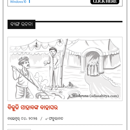
ବ୍ୟଙ୍ଗ ରଚନା
ବିଜୁଳି ସାହାବଙ୍କ ବାହାଘର
ନଭେମ୍ବର୍ ୦୪, ୨୦୨୫
/
୰ ଫତୁରାନନ୍ଦ