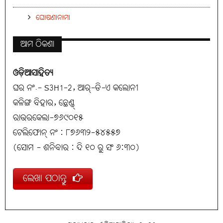
ଘୋଷଣାନାମା
ଆମ ଠିକଣା
ଓଡ଼ିଆସାହିତ୍ୟ
ଘର ନଂ.- S3H1-2, ଆର୍-ଡି-ଏ କଲୋନୀ
କଳିଙ୍ଗ ବିହାର, ଛେଣ୍ଡ୍
ରାଉରକେଲା-୭୬୯୦୧୫
ଟେଲିଫୋନ୍ ନଂ : ୮୭୬୩୨-୫୪୫୫୭
(ସୋମ - ଶନିବାର : ଦି ୧୦ ରୁ ସଂ ୬:୩୦)
ଲେଖା ପଠାନ୍ତୁ