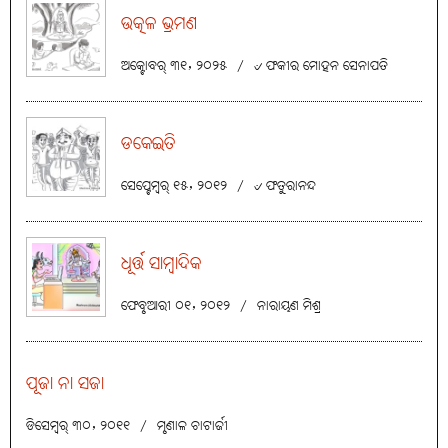
ଉତ୍କଳ ଭ୍ରମଣ
ଅକ୍ଟୋବର୍ ୩୧, ୨୦୨୫
/
୰ ଫକୀର ମୋହନ ସେନାପତି
ଡକେଇତି
ସେପ୍ଟେମ୍ବର୍ ୧୫, ୨୦୧୨
/
୰ ଫତୁରାନନ୍ଦ
ଧୂର୍ତ୍ତ ସାମ୍ବାଦିକ
ଫେବୃଆରୀ ୦୧, ୨୦୧୨
/
ନାରାୟଣ ମିଶ୍ର
ପୂଜା ନା ସଜା
ଡିସେମ୍ବର୍ ୩୦, ୨୦୧୧
/
ମୃଣାଳ ଚାଟାର୍ଜୀ