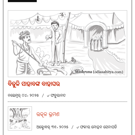
ବିଜୁଳି ସାହାବଙ୍କ ବାହାଘର
ନଭେମ୍ବର୍ ୦୪, ୨୦୨୫
/
୰ ଫତୁରାନନ୍ଦ
ଉତ୍କଳ ଭ୍ରମଣ
ଅକ୍ଟୋବର୍ ୩୧, ୨୦୨୫
/
୰ ଫକୀର ମୋହନ ସେନାପତି