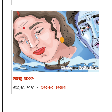
ଅବ୍ୟକ୍ତ ବେଦନା
ଏପ୍ରିଲ୍ ୧୬, ୨୦୨୬
/
ସବିତାରାଣୀ ବେହେରା