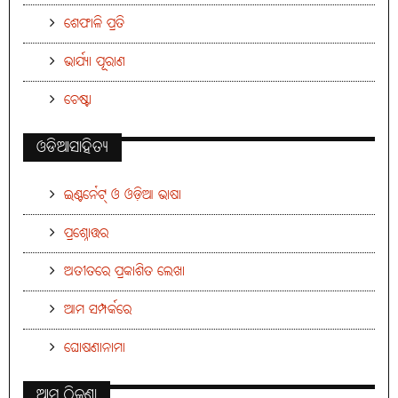
ଶେଫାଳି ପ୍ରତି
ଭାର୍ଯ୍ୟା ପୂରାଣ
ଚେଷ୍ଟା
ଓଡିଆସାହିତ୍ୟ
ଇଣ୍ଟର୍ନେଟ୍ ଓ ଓଡ଼ିଆ ଭାଷା
ପ୍ରଶ୍ନୋତ୍ତର
ଅତୀତରେ ପ୍ରକାଶିତ ଲେଖା
ଆମ ସମ୍ପର୍କରେ
ଘୋଷଣାନାମା
ଆମ ଠିକଣା