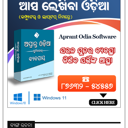
ବ୍ୟଙ୍ଗ ରଚନା