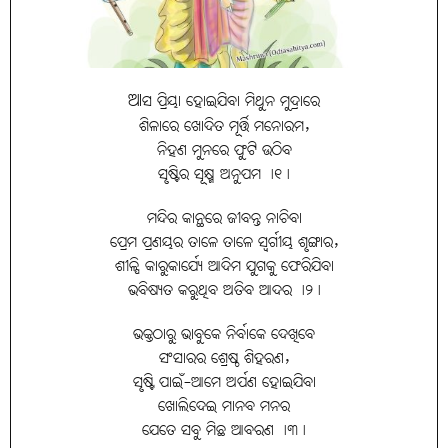
ଆସ ପ୍ରିୟା ହୋଇଯିବା ମିଥୁନ ମୁଦ୍ରାରେ
ଶିଳାରେ ଖୋଦିତ ମୂର୍ତ୍ତି ମନୋରମ,
ନିହଣ ମୁନରେ ଫୁଟି ଉଠିବ
ସୃଷ୍ଟିର ସୂକ୍ଷ୍ମ ଅନୁପମ ।୧।
ମନ୍ଦିର କାନ୍ଥରେ ଜୀବନ୍ତ ନାଚିବା
ପ୍ରେମ ପ୍ରଣୟର ତାଳେ ତାଳେ ସ୍ବର୍ଗୀୟ ଶୃଙ୍ଗାର,
ଶୀଳ୍ପି କାରୁକାର୍ଯ୍ୟେ ଆଦିମ ଯୁଗକୁ ଫେରିଯିବା
ଭବିଷ୍ୟତ କରୁଥିବ ଅତିବ ଆଦର ।୨।
ଭକ୍ତଠାରୁ ଭାବୁକେ ନିର୍ବାକେ ଦେଖିବେ
ସଂସାରର ଶ୍ରେଷ୍ଠ ଶିହରଣ,
ସୃଷ୍ଟି ପାଇଁ-ଆମେ ଅର୍ପଣ ହୋଇଯିବା
ଖୋଲିଦେଇ ମାନବ ମନର
ଯେତେ ସବୁ ମିଛ ଆବରଣ ।୩।