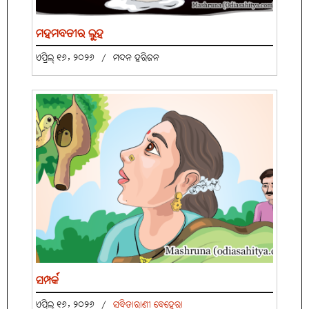
ମହମବତୀର ଲୁହ
ଏପ୍ରିଲ୍ ୧୬, ୨୦୨୬
/
ମଦନ ହରିଜନ
ସମ୍ପର୍କ
ଏପ୍ରିଲ୍ ୧୬, ୨୦୨୬
/
ସବିତାରାଣୀ ବେହେରା