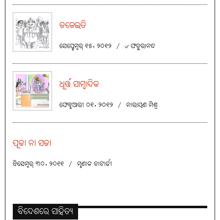
ଡକେଇତି
ସେପ୍ଟେମ୍ବର୍ ୧୫, ୨୦୧୨
/
୰ ଫତୁରାନନ୍ଦ
ଧୂର୍ତ୍ତ ସାମ୍ବାଦିକ
ଫେବୃଆରୀ ୦୧, ୨୦୧୨
/
ନାରାୟଣ ମିଶ୍ର
ପୂଜା ନା ସଜା
ଡିସେମ୍ବର୍ ୩୦, ୨୦୧୧
/
ମୃଣାଳ ଚାଟାର୍ଜୀ
ବିଦେଶରେ ସାହିତ୍ୟ