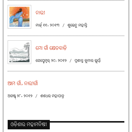
ନାରୀ
ମାର୍ଚ୍ଚ୍ ୧୧, ୨୦୧୩
/
ଶୁଭେନ୍ଦୁ ମହାନ୍ତି
ମୋ ଗାଁ କ୍ଷେତବାଡ଼ି
ସେପ୍ଟେମ୍ବର୍ ୨୯, ୨୦୧୨
/
ପ୍ରଶାନ୍ତ କୁମାର ଭୂୟାଁ
ଆମ ଗାଁ, ନାରୀଗାଁ
ଅଗଷ୍ଟ୍ ୨୮, ୨୦୧୨
/
ଶଶଧର ମହାପାତ୍ର
ଓଡ଼ିଶାର ମହାମନିଷୀ