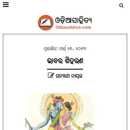
ପ୍ରକାଶିତ: ମାର୍ଚ୍ଚ୍ ୨୭, ୨୦୧୩
ଭାବର ଶିହରଣ
ସନ୍ୟାସୀ ନାୟକ