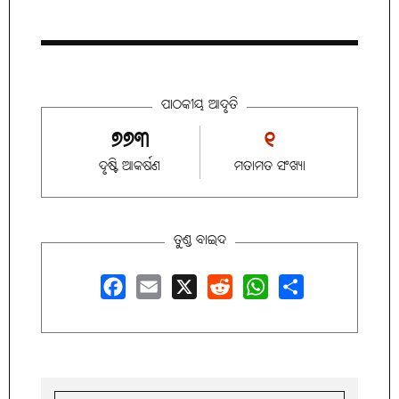
ପାଠକୀୟ ଆଦୃତି
୭୭୩
୧
ଦୃଷ୍ଟି ଆକର୍ଷଣ
ମତାମତ ସଂଖ୍ୟା
ତୁଣ୍ଡ ବାଇଦ
Facebook
Email
X
Reddit
WhatsApp
Share