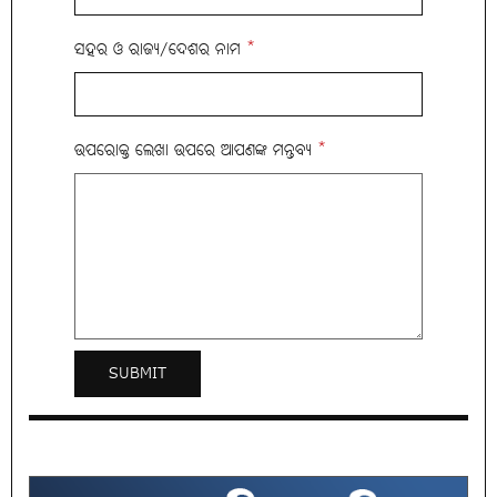
ସହର ଓ ରାଜ୍ୟ/ଦେଶର ନାମ
*
ଉପରୋକ୍ତ ଲେଖା ଉପରେ ଆପଣଙ୍କ ମନ୍ତବ୍ୟ
*