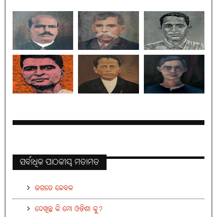
ସର୍ବାଧିକ ପାଠକୀୟ ମତାମତ
ଜଗତେ କେବଳ
ଦେଖିଛ କି ମୋ ଓଡ଼ିଶା କୁ?