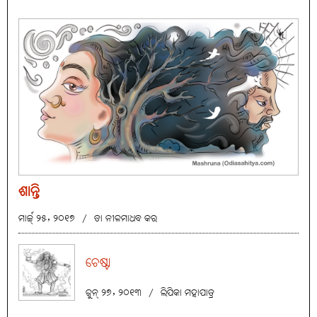
ଶାନ୍ତି
ମାର୍ଚ୍ଚ୍ ୨୫, ୨୦୧୭
/
ଡା ନୀଳମାଧବ କର
ଚେଷ୍ଟା
ଜୁନ୍ ୨୭, ୨୦୧୩
/
ଲିପିକା ମହାପାତ୍ର