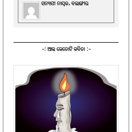
ସନ୍ୟାସୀ ନାୟକ, ବଲାଙ୍ଗୀର
-: ଆଉ କେତୋଟି କବିତା :-