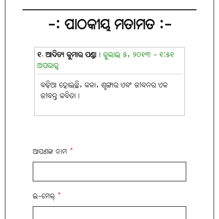
-: ପାଠକୀୟ ମତାମତ :-
୧. ଆଦିତ୍ୟ କୁମାର ପଣ୍ଡା
|
ଜୁଲାଇ ୫, ୨୦୧୩ - ୧:୫୧
ଅପରାହ୍ନ
ବଢ଼ିଆ ହୋଇଛି, କଳା, ଶୃଙ୍ଗାର ଏବଂ ଜୀବନର ଏକ
ଜୀବନ୍ତ କବିତା।
ଆପଣଙ୍କ ନାମ
*
ଇ-ମେଲ୍
*