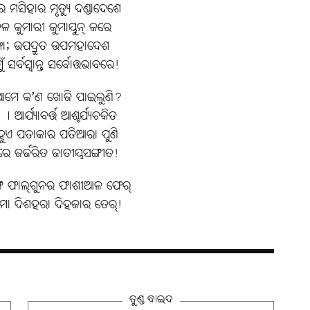
ମସିହାର ମୃତ୍ୟୁ ଦଣ୍ଡାଦେଶେ
ଳ କୁମାରୀ କୁମାୟୁନ୍‌ କରେ
୍କା; ଉପଦ୍ରୁତ ଉପମହାଦେଶ
ୁଁ ସର୍ବସ୍ବାନ୍ତ ସର୍ବୋତ୍ତଭାବରେ!
 ଆମେ କ’ଣ ଖୋଜି ପାଇଲୁଣି?
୤ ଆର୍ଯ୍ୟାବର୍ତ୍ତ ଆଶ୍ଚର୍ଯ୍ୟଚକିତ
ୁଏ ପତାକାର ପତିଆରା ପୁଣି
େ ଜର୍ଜରିତ ଜାତୀୟସଙ୍ଗୀତ!
େ ଫାଲ୍‌ଗୁନର ଫାଶୀଆଳ ଫେର୍
େ ମୋ ଦିଶହରା ଦିହଜାର ତେର୍!
ତୁଣ୍ଡ ବାଇଦ