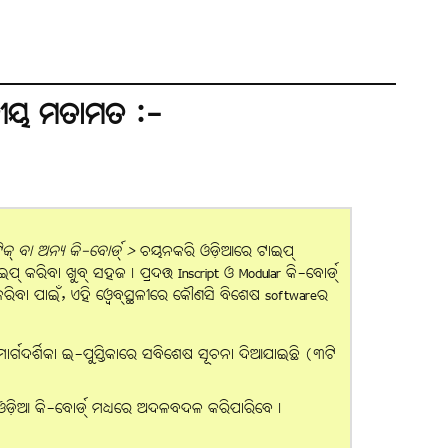
ୀୟ ମତାମତ :-
୍ ବା ଅନ୍ୟ କି-ବୋର୍ଡ୍ >
ଚୟନକରି ଓଡ଼ିଆରେ ଟାଇପ୍
ପ୍ କରିବା ଖୁବ୍ ସହଜ। ପ୍ରଦତ୍ତ Inscript ଓ Modular କି-ବୋର୍ଡ୍
ଇପ୍ କରିବା ପାଇଁ, ଏହି ୱେବ୍‌ସ୍ଥଳୀରେ କୌଣସି ବିଶେଷ softwareର
ମାର୍ଗଦର୍ଶିକା ଇ-ପୁସ୍ତିକାରେ ସବିଶେଷ ସୂଚନା ଦିଆଯାଇଛି (୩ଟି
ଓଡ଼ିଆ କି-ବୋର୍ଡ୍ ମଧ୍ୟରେ ଅଦଳବଦଳ କରିପାରିବେ।