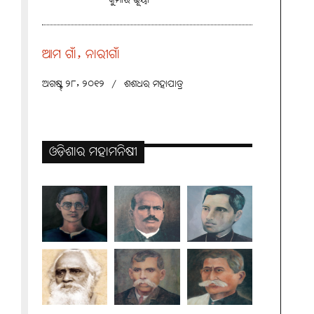
କୁମାର ଭୂୟାଁ
ଆମ ଗାଁ, ନାରୀଗାଁ
ଅଗଷ୍ଟ୍ ୨୮, ୨୦୧୨
/
ଶଶଧର ମହାପାତ୍ର
ଓଡ଼ିଶାର ମହାମନିଷୀ