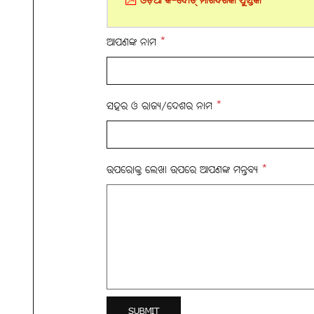
ଓଡ଼ିଆ କି-ବୋର୍ଡ୍ ମାର୍ଗଦର୍ଶିକା ପୁସ୍ତିକା
ଆପଣଙ୍କ ନାମ
*
ସହର ଓ ରାଜ୍ୟ/ଦେଶର ନାମ
*
ଉପରୋକ୍ତ ଲେଖା ଉପରେ ଆପଣଙ୍କ ମନ୍ତବ୍ୟ
*