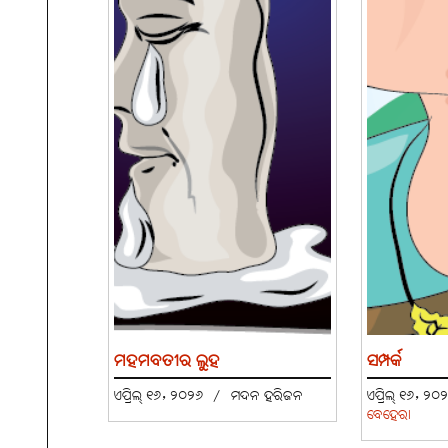
ମହମବତୀର ଲୁହ
ସମ୍ପର୍କ
ଏପ୍ରିଲ୍ ୧୬, ୨୦୨୬
/
ମଦନ ହରିଜନ
ଏପ୍ରିଲ୍ ୧୬, ୨
ବେହେରା