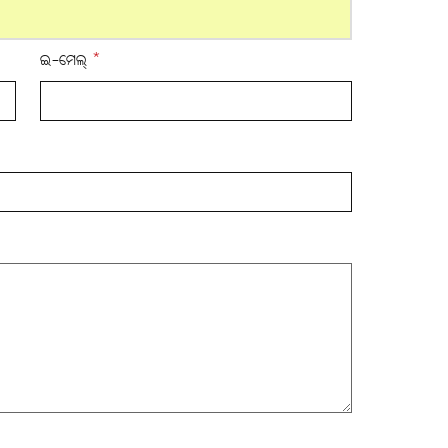
ଇ-ମେଲ୍
*