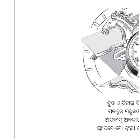
ଦ୍ରୁତ ଏ ଦିନାଙ
ପ୍ରଜନ୍ମର ପ୍ରଜ୍ଜ୍ୱ
ଆରବୀୟ ଅନ୍ଧକାର 
ୟା’ପରେ ମୋ ହଂସୀ ହା