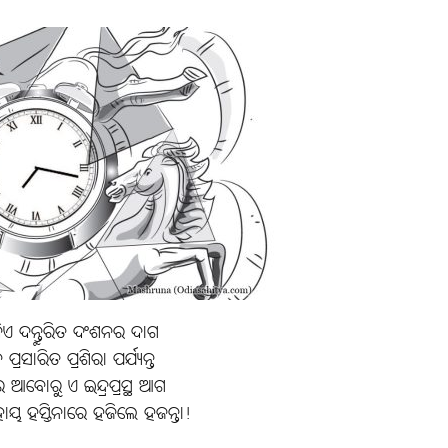
୍କ ଦିଏ ଦନ୍ତୁରିତ ଦଂଶନର ଦାଗ
ଳନ ପ୍ରସାରିତ ପ୍ରଶିରା ପର୍ଯ୍ୟନ୍ତ
ଆବୋରୁ ଏ ଇନ୍ଦ୍ରପ୍ରସ୍ଥ ଆଗ
ୟ ହସ୍ତିନାରେ ହଜିଲେ ହଜନ୍ତା!