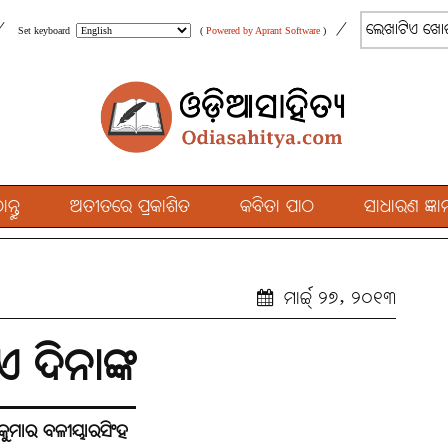
/
/
Set keyboard
(
Powered by Aprant Software
)
୍ତୁ
ଅତୀତରେ ପ୍ରକାଶିତ
କବିତା ପାଠ
ସାଧାରଣ ଜ୍ଞାନ
ମାର୍ଚ୍ଚ୍ ୨୭, ୨୦୧୩
 ଏ ଦିନାଙ୍କ
ାକୁମାର ବଳୀୟାରସିଂହ