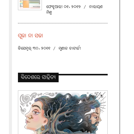
ଫେବୃଆରୀ ୦୧, ୨୦୧୨
/
ନାରାୟଣ
ମିଶ୍ର
ପୂଜା ନା ସଜା
ଡିସେମ୍ବର୍ ୩୦, ୨୦୧୧
/
ମୃଣାଳ ଚାଟାର୍ଜୀ
ବିଦେଶରେ ସାହିତ୍ୟ