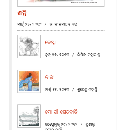
ଶାନ୍ତି
ମାର୍ଚ୍ଚ୍ ୨୫, ୨୦୧୭
/
ଡା ନୀଳମାଧବ କର
ଚେଷ୍ଟା
ଜୁନ୍ ୨୭, ୨୦୧୩
/
ଲିପିକା ମହାପାତ୍ର
ନାରୀ
ମାର୍ଚ୍ଚ୍ ୧୧, ୨୦୧୩
/
ଶୁଭେନ୍ଦୁ ମହାନ୍ତି
ମୋ ଗାଁ କ୍ଷେତବାଡ଼ି
ସେପ୍ଟେମ୍ବର୍ ୨୯, ୨୦୧୨
/
ପ୍ରଶାନ୍ତ