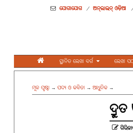
ଯୋଗାଯୋଗ
ଅନ୍‌ଲାଇନ୍ ଓଡ଼ିଆ
/
ସ୍ଥାନିତ ଲେଖା ବର୍ଗ
ଲେଖା ପଠାନ
ମୂଳ ପୃଷ୍ଠା
ପଦ୍ୟ ଓ କବିତା
ଆଧୁନିକ
→
→
→
ଦ୍ରୁତ
ଗିରିଜ