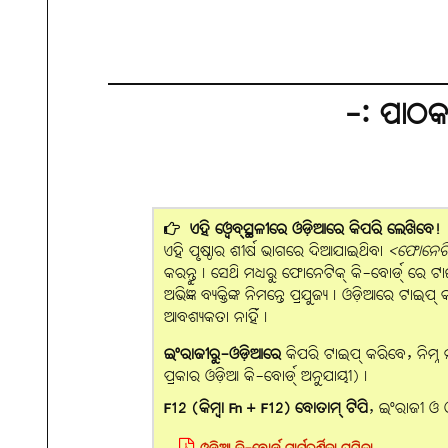
-: ପାଠକ
ଏହି ୱେବ୍‌ସ୍ଥଳୀରେ ଓଡ଼ିଆରେ କିପରି ଲେଖିବେ!
ଏହି ପୃଷ୍ଠାର ଶୀର୍ଷ ଭାଗରେ ଦିଆଯାଇଥିବା
<ଫୋନେଟିକ
କରନ୍ତୁ। ସେଥି ମଧ୍ୟରୁ ଫୋନେଟିକ୍ କି-ବୋର୍ଡ୍ ରେ ଟାଇ
ଅଭିଜ୍ଞ ବ୍ୟକ୍ତିଙ୍କ ନିମନ୍ତେ ପ୍ରଯୁଜ୍ୟ। ଓଡ଼ିଆରେ ଟା
ଆବଶ୍ୟକତା ନାହିଁ।
ଇଂରାଜୀରୁ-ଓଡ଼ିଆରେ
କିପରି ଟାଇପ୍ କରିବେ, ନିମ୍ନ 
ପ୍ରକାର ଓଡ଼ିଆ କି-ବୋର୍ଡ୍ ଅନୁଯାୟୀ)।
F12 (କିମ୍ବା Fn + F12) ବୋତାମ୍‌ ଟିପି
, ଇଂରାଜୀ ଓ 