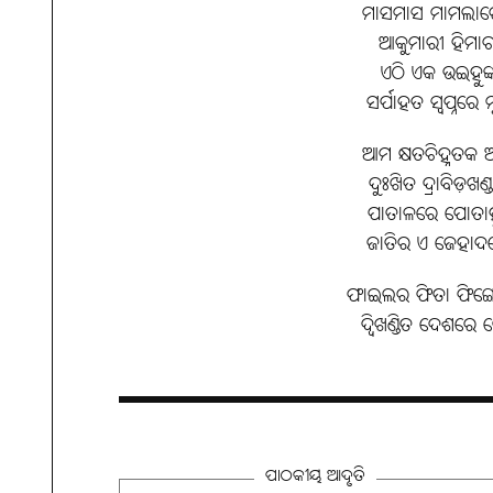
ମାସମାସ ମାମଲାରେ 
ଆକୁମାରୀ ହିମାଚ
ଏଠି ଏକ ଉଇହୁଙ
ସର୍ପାହତ ସ୍ବପ୍ନରେ ମ
ଆମ କ୍ଷତଚିହ୍ନତକ
ଦୁଃଖିତ ଦ୍ରାବିଡ଼ଖଣ୍ଡ 
ପାତାଳରେ ପୋତାହ
ଜାତିର ଏ ଜେହାଦର
ଫାଇଲର ଫିତା ଫିଙ୍ଗ
ଦ୍ବିଖଣ୍ଡିତ ଦେଶର
ପାଠକୀୟ ଆଦୃତି