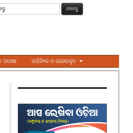
ଖୋଜନ୍ତୁ
 ପରୀକ୍ଷା
ସାହିତ୍ୟିକ ଓ ଲେଖକବୃନ୍ଦ