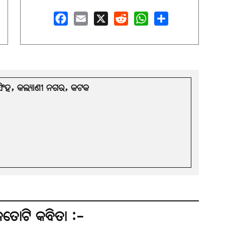
Facebook
Email
X
Reddit
WhatsApp
Share
ସିଂହ, କଲ୍ୟାଣୀ ନଗର, କଟକ
ତୋଟି କବିତା :-