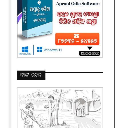
ବ୍ୟଙ୍ଗ ରଚନା