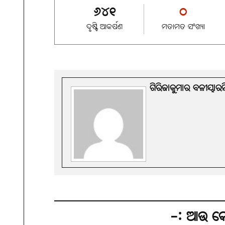
୬୪୧
୦
ଦୃଷ୍ଟି ଆକର୍ଷଣ
ମତାମତ ସଂଖ୍ୟା
ଗିରିଜାକୁମାର ବଳୀୟାର
-: ଆଉ କେ