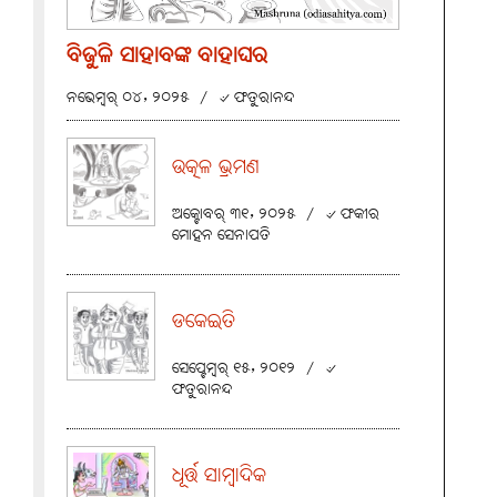
ବିଜୁଳି ସାହାବଙ୍କ ବାହାଘର
ନଭେମ୍ବର୍ ୦୪, ୨୦୨୫
/
୰ ଫତୁରାନନ୍ଦ
ଉତ୍କଳ ଭ୍ରମଣ
ଅକ୍ଟୋବର୍ ୩୧, ୨୦୨୫
/
୰ ଫକୀର
ମୋହନ ସେନାପତି
ଡକେଇତି
ସେପ୍ଟେମ୍ବର୍ ୧୫, ୨୦୧୨
/
୰
ଫତୁରାନନ୍ଦ
ଧୂର୍ତ୍ତ ସାମ୍ବାଦିକ