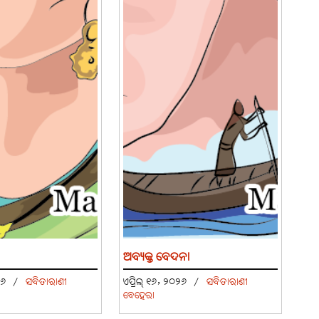
ଅବ୍ୟକ୍ତ ବେଦନା
୦୨୬
/
ସବିତାରାଣୀ
ଏପ୍ରିଲ୍ ୧୬, ୨୦୨୬
/
ସବିତାରାଣୀ
ବେହେରା