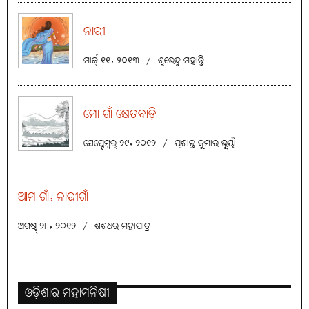
ନାରୀ
ମାର୍ଚ୍ଚ୍ ୧୧, ୨୦୧୩
/
ଶୁଭେନ୍ଦୁ ମହାନ୍ତି
ମୋ ଗାଁ କ୍ଷେତବାଡ଼ି
ସେପ୍ଟେମ୍ବର୍ ୨୯, ୨୦୧୨
/
ପ୍ରଶାନ୍ତ କୁମାର ଭୂୟାଁ
ଆମ ଗାଁ, ନାରୀଗାଁ
ଅଗଷ୍ଟ୍ ୨୮, ୨୦୧୨
/
ଶଶଧର ମହାପାତ୍ର
ଓଡ଼ିଶାର ମହାମନିଷୀ