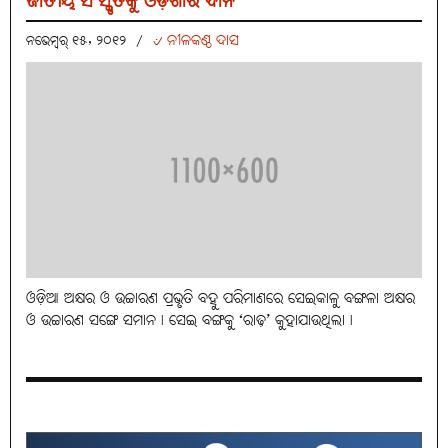
ଜାତୀୟ ସଂସ୍କୃତିକୁ ଓଡ଼ିଶାର ଦାନ
୰ ନୀଳକଣ୍ଠ ଦାସ
ନଭେମ୍ବର୍ ୧୫, ୨୦୧୨
/
ଓଡ଼ିଆ ଅକ୍ଷର ଓ ଉଚ୍ଚାରଣ ପ୍ରଭୃତି ବହୁ ପରିମାଣରେ ସେଇକାଳୁ ବଙ୍ଗଳା ଅକ୍ଷର
ଓ ଉଚ୍ଚାରଣ ସଙ୍ଗେ ସମାନ। ସେଇ ବଙ୍ଗକୁ ‘ରାଢ଼’ କୁହାଯାଉଥିଲା।