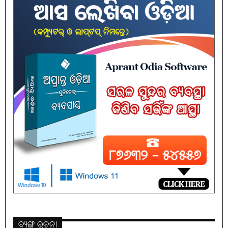
ବ୍ୟଙ୍ଗ ରଚନା