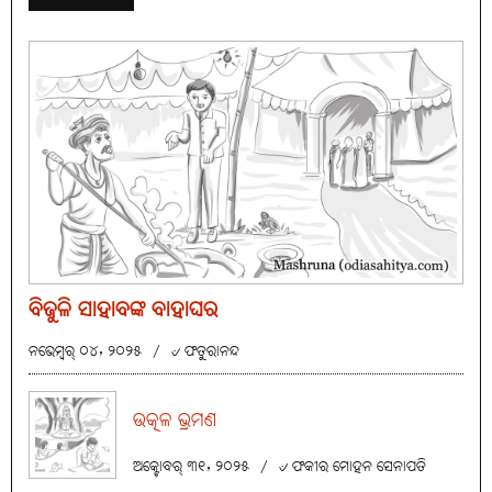
ବିଜୁଳି ସାହାବଙ୍କ ବାହାଘର
ନଭେମ୍ବର୍ ୦୪, ୨୦୨୫
/
୰ ଫତୁରାନନ୍ଦ
ଉତ୍କଳ ଭ୍ରମଣ
ଅକ୍ଟୋବର୍ ୩୧, ୨୦୨୫
/
୰ ଫକୀର ମୋହନ ସେନାପତି