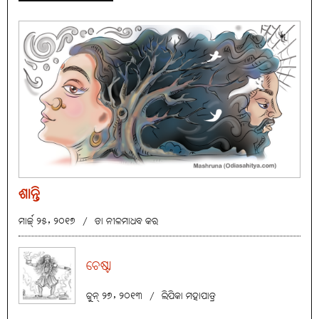
ଶାନ୍ତି
ମାର୍ଚ୍ଚ୍ ୨୫, ୨୦୧୭
/
ଡା ନୀଳମାଧବ କର
ଚେଷ୍ଟା
ଜୁନ୍ ୨୭, ୨୦୧୩
/
ଲିପିକା ମହାପାତ୍ର