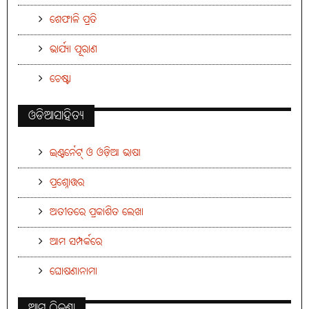
ଶେଫାଳି ପ୍ରତି
ଭାର୍ଯ୍ୟା ପୂରାଣ
ଚେଷ୍ଟା
ଓଡିଆସାହିତ୍ୟ
ଇଣ୍ଟର୍ନେଟ୍ ଓ ଓଡ଼ିଆ ଭାଷା
ପ୍ରଶ୍ନୋତ୍ତର
ଅତୀତରେ ପ୍ରକାଶିତ ଲେଖା
ଆମ ସମ୍ପର୍କରେ
ଘୋଷଣାନାମା
ଆମ ଠିକଣା