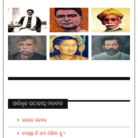
ସର୍ବାଧିକ ପାଠକୀୟ ମତାମତ
ଜଗତେ କେବଳ
ଦେଖିଛ କି ମୋ ଓଡ଼ିଶା କୁ?