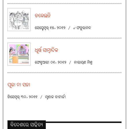
ଡକେଇତି
ସେପ୍ଟେମ୍ବର୍ ୧୫, ୨୦୧୨
/
୰ ଫତୁରାନନ୍ଦ
ଧୂର୍ତ୍ତ ସାମ୍ବାଦିକ
ଫେବୃଆରୀ ୦୧, ୨୦୧୨
/
ନାରାୟଣ ମିଶ୍ର
ପୂଜା ନା ସଜା
ଡିସେମ୍ବର୍ ୩୦, ୨୦୧୧
/
ମୃଣାଳ ଚାଟାର୍ଜୀ
ବିଦେଶରେ ସାହିତ୍ୟ