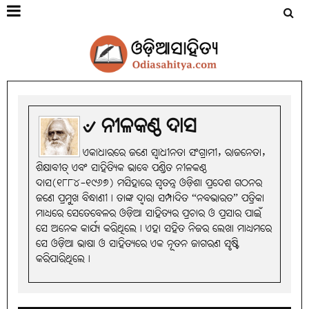
୰ ନୀଳକଣ୍ଠ ଦାସ
ଏକାଧାରରେ ଜଣେ ସ୍ବାଧୀନତା ସଂଗ୍ରାମୀ, ରାଜନେତା,
ଶିକ୍ଷାବୀତ୍‌ ଏବଂ ସାହିତ୍ୟିକ ଭାବେ ପଣ୍ଡିତ ନୀଳକଣ୍ଠ
ଦାସ(୧୮୮୪-୧୯୬୭) ମସିହାରେ ସ୍ବତନ୍ତ୍ର ଓଡ଼ିଶା ପ୍ରଦେଶ ଗଠନର
ଜଣେ ପ୍ରମୁଖ ବିନ୍ଧାଣୀ। ତାଙ୍କ ଦ୍ବାରା ସମ୍ପାଦିତ “ନବଭାରତ” ପତ୍ରିକା
ମାଧ୍ୟରେ ସେତେବେଳର ଓଡ଼ିଆ ସାହିତ୍ୟର ପ୍ରଚାର ଓ ପ୍ରସାର ପାଇଁ
ସେ ଅନେକ କାର୍ଯ୍ୟ କରିଥିଲେ। ଏହା ସହିତ ନିଜର ଲେଖା ମାଧ୍ୟମରେ
ସେ ଓଡ଼ିଆ ଭାଷା ଓ ସାହିତ୍ୟରେ ଏକ ନୂତନ ଜାଗରଣ ସୃଷ୍ଟି
କରିପାରିଥିଲେ।