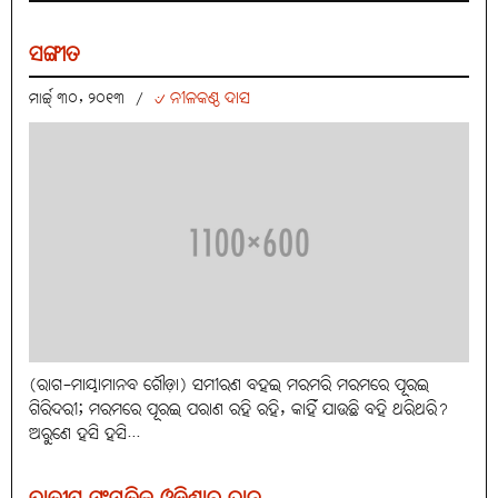
ସଙ୍ଗୀତ
୰ ନୀଳକଣ୍ଠ ଦାସ
ମାର୍ଚ୍ଚ୍ ୩୦, ୨୦୧୩
/
(ରାଗ-ମାୟାମାନବ ଗୌଡ଼ା) ସମୀରଣ ବହଇ ମରମରି ମରମରେ ପୂରଇ
ଗିରିଦରୀ; ମରମରେ ପୂରଇ ପରାଣ ରହି ରହି, କାହିଁ ଯାଉଛି ବହି ଥରିଥରି?
ଅରୁଣେ ହସି ହସି...