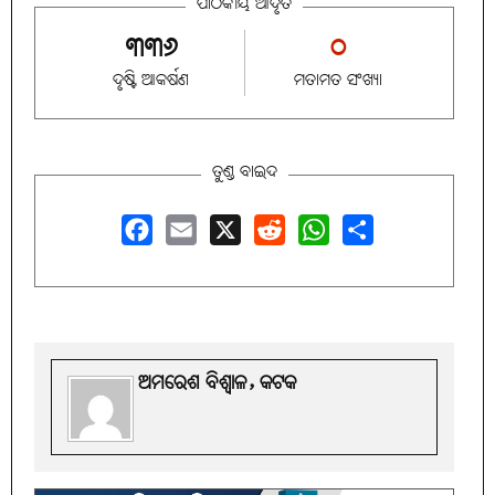
ପାଠକୀୟ ଆଦୃତି
୩୩୬
୦
ଦୃଷ୍ଟି ଆକର୍ଷଣ
ମତାମତ ସଂଖ୍ୟା
ତୁଣ୍ଡ ବାଇଦ
Facebook
Email
X
Reddit
WhatsApp
Share
ଅମରେଶ ବିଶ୍ୱାଳ, କଟକ