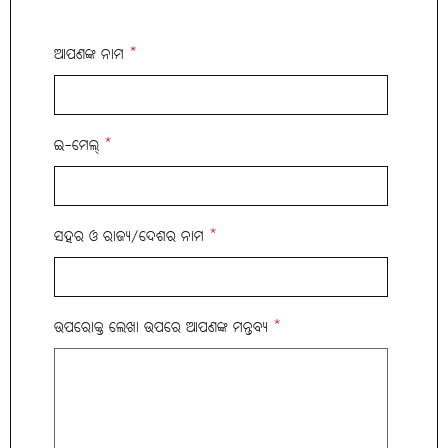
ଆପଣଙ୍କ ନାମ
*
ଇ-ମେଲ୍
*
ସହର ଓ ରାଜ୍ୟ/ଦେଶର ନାମ
*
ଉପରୋକ୍ତ ଲେଖା ଉପରେ ଆପଣଙ୍କ ମନ୍ତବ୍ୟ
*