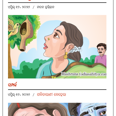
ଏପ୍ରିଲ୍ ୧୬, ୨୦୨୬
/
ମଦନ ହରିଜନ
ସମ୍ପର୍କ
ସବିତାରାଣୀ ବେହେରା
ଏପ୍ରିଲ୍ ୧୬, ୨୦୨୬
/