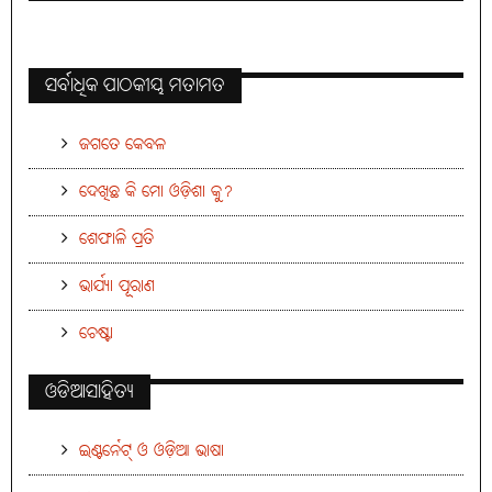
ସର୍ବାଧିକ ପାଠକୀୟ ମତାମତ
ଜଗତେ କେବଳ
ଦେଖିଛ କି ମୋ ଓଡ଼ିଶା କୁ?
ଶେଫାଳି ପ୍ରତି
ଭାର୍ଯ୍ୟା ପୂରାଣ
ଚେଷ୍ଟା
ଓଡିଆସାହିତ୍ୟ
ଇଣ୍ଟର୍ନେଟ୍ ଓ ଓଡ଼ିଆ ଭାଷା