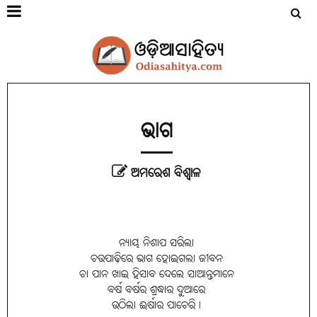
ଭାଗ
ଅମରେଶ ବିଶ୍ୱାଳ
ନ୍ୟାୟ ନିଶାପ ସରିଲା
ଚଉପାଢ଼ିରେ ଭାଗ ହୋଇଗଲା ଜୀବନ
ଚା ପାନ ଖାଇ ହିସାବ ଦେଲେ ସାଆନ୍ତମାନେ
ବର୍ଷ ବର୍ଷର ଶ୍ରଦ୍ଧାର ଦୁଆରେ
ଉଠିଲା ଈର୍ଷାର ପାଚେରି।