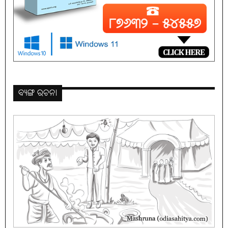
ବ୍ୟଙ୍ଗ ରଚନା