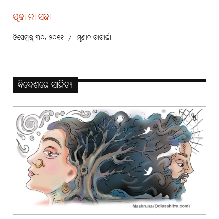
ପୂଜା ନା ସଜା
ଡିସେମ୍ବର୍ ୩୦, ୨୦୧୧
/
ମୃଣାଳ ଚାଟାର୍ଜୀ
ବିଦେଶରେ ସାହିତ୍ୟ