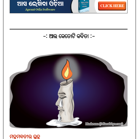
-: ଆଉ କେତୋଟି କବିତା :-
ମହମବତୀର ଲୁହ