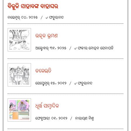
ବିଜୁଳି ସାହାବଙ୍କ ବାହାଘର
ନଭେମ୍ବର୍ ୦୪, ୨୦୨୫
/
୰ ଫତୁରାନନ୍ଦ
ଉତ୍କଳ ଭ୍ରମଣ
ଅକ୍ଟୋବର୍ ୩୧, ୨୦୨୫
/
୰ ଫକୀର ମୋହନ ସେନାପତି
ଡକେଇତି
ସେପ୍ଟେମ୍ବର୍ ୧୫, ୨୦୧୨
/
୰ ଫତୁରାନନ୍ଦ
ଧୂର୍ତ୍ତ ସାମ୍ବାଦିକ
ଫେବୃଆରୀ ୦୧, ୨୦୧୨
/
ନାରାୟଣ ମିଶ୍ର