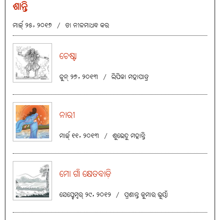
ଶାନ୍ତି
ମାର୍ଚ୍ଚ୍ ୨୫, ୨୦୧୭
/
ଡା ନୀଳମାଧବ କର
ଚେଷ୍ଟା
ଜୁନ୍ ୨୭, ୨୦୧୩
/
ଲିପିକା ମହାପାତ୍ର
ନାରୀ
ମାର୍ଚ୍ଚ୍ ୧୧, ୨୦୧୩
/
ଶୁଭେନ୍ଦୁ ମହାନ୍ତି
ମୋ ଗାଁ କ୍ଷେତବାଡ଼ି
ସେପ୍ଟେମ୍ବର୍ ୨୯, ୨୦୧୨
/
ପ୍ରଶାନ୍ତ କୁମାର ଭୂୟାଁ