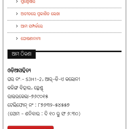
ପ୍ରଶ୍ନୋତ୍ତର
ଅତୀତରେ ପ୍ରକାଶିତ ଲେଖା
ଆମ ସମ୍ପର୍କରେ
ଘୋଷଣାନାମା
ଆମ ଠିକଣା
ଓଡ଼ିଆସାହିତ୍ୟ
ଘର ନଂ.- S3H1-2, ଆର୍-ଡି-ଏ କଲୋନୀ
କଳିଙ୍ଗ ବିହାର, ଛେଣ୍ଡ୍
ରାଉରକେଲା-୭୬୯୦୧୫
ଟେଲିଫୋନ୍ ନଂ : ୮୭୬୩୨-୫୪୫୫୭
(ସୋମ - ଶନିବାର : ଦି ୧୦ ରୁ ସଂ ୬:୩୦)