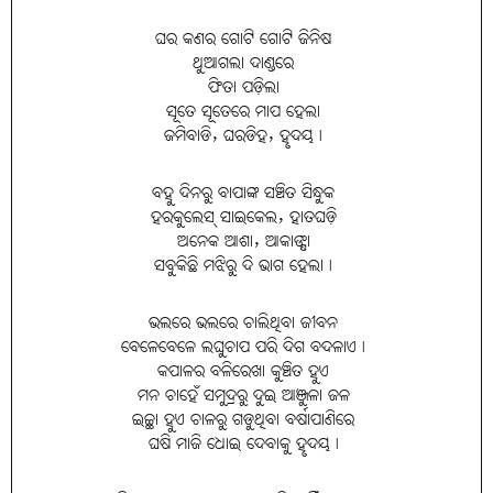
ଘର କଣର ଗୋଟି ଗୋଟି ଜିନିଷ
ଥୁଆଗଲା ଦାଣ୍ଡରେ
ଫିତା ପଡ଼ିଲା
ସୂତେ ସୂତେରେ ମାପ ହେଲା
ଜମିବାଡି, ଘରଡିହ, ହୃଦୟ।
ବହୁ ଦିନରୁ ବାପାଙ୍କ ସଞ୍ଚିତ ସିନ୍ଧୁକ
ହରକୁଲେସ୍ ସାଇକେଲ, ହାତଘଡ଼ି
ଅନେକ ଆଶା, ଆକାଙ୍କ୍ଷା
ସବୁକିଛି ମଝିରୁ ଦି ଭାଗ ହେଲା।
ଭଲରେ ଭଲରେ ଚାଲିଥିବା ଜୀବନ
ବେଳେବେଳେ ଲଘୁଚାପ ପରି ଦିଗ ବଦଳାଏ।
କପାଳର ବଳିରେଖା କୁଞ୍ଚିତ ହୁଏ
ମନ ଚାହେଁ ସମୁଦ୍ରରୁ ଦୁଇ ଆଞ୍ଜୁଳା ଜଳ
ଇଚ୍ଛା ହୁଏ ଚାଳରୁ ଗଡୁଥିବା ବର୍ଷାପାଣିରେ
ଘଷି ମାଜି ଧୋଇ ଦେବାକୁ ହୃଦୟ।