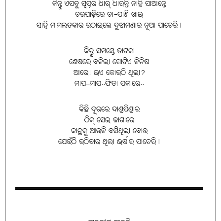
କିନ୍ତୁ ଏସବୁ ସ୍ବପ୍ନର ଧାର୍ ଧାରନ୍ତି ନାହିଁ ସାଆନ୍ତେ
ଚଉପାଢ଼ିରେ ଚା-ପାଣି ଖାଇ
ସାହି ମାମଲତକାର ଉଠାଇଲେ ବୁଝାମଣାର ନୂଆ ପାଚେରି।
କିନ୍ତୁ ସମସ୍ତେ ତାଟକା
ଶେଷରେ ବଳିଲା ଗୋଟିଏ ଜିନିଷ
ଆରେ! ଇଏ କୋଉଠି ଥିଲା?
ମାପ..ମାପ..ଫିତା ପକାରେ..
କିଛି ଦୂରରେ ଦାଣ୍ଡପିଣ୍ଡାର
ଠିକ୍ ସେଇ ଜାଗାରେ
କାନ୍ଥକୁ ଆଉଜି ବସିଥିଲା ବୋଉ
ଯେଉଁଠି ଉଠିବାର ଥିଲା ଈର୍ଷାର ପାଚେରି।