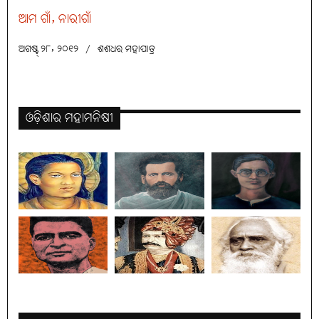
ଆମ ଗାଁ, ନାରୀଗାଁ
ଅଗଷ୍ଟ୍ ୨୮, ୨୦୧୨
/
ଶଶଧର ମହାପାତ୍ର
ଓଡ଼ିଶାର ମହାମନିଷୀ