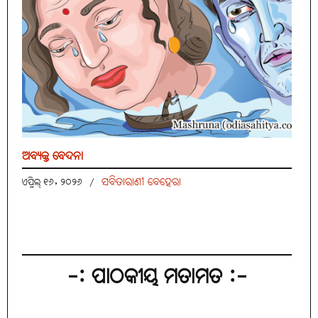
ଅବ୍ୟକ୍ତ ବେଦନା
ସବିତାରାଣୀ ବେହେରା
ଏପ୍ରିଲ୍ ୧୬, ୨୦୨୬
/
-: ପାଠକୀୟ ମତାମତ :-