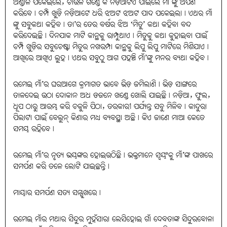
ଅଣ୍ଡାଳି ପକେଇଲେ, ଚାଉଳ ଗଣ୍ଡେ କି ନଡ଼ିଆଟିଏ ପାଇଲେ ମାଁ ଙ୍କୁ ଅର୍ପଣ
କରିବେ। ଚମ୍ପି ଖୁଡ଼ି ନଡ଼ିଆଟେ ଧରି ଝଅଟ ଝଅଟ ପାଦ ପକେଇଲା। ଏଥର ମାଁ
ଙ୍କୁ ସବୁକଥା କହିବ। ତା’ର ତେର ବର୍ଷର ଝିଅ ‘ମିତୁ’ କଥା କହିବା ବନ୍ଦ
କରିଦେଇଛି। ଦିନଯାକ ମାଟି କାନ୍ଥକୁ ରାମ୍ପୁଥାଏ। ମିତୁକୁ କଥା କୁହାଇବା ପାଇଁ
ଚମ୍ପି ଖୁଡ଼ିର ସବୁଚେଷ୍ଟା ମିତୁର ନଖରମ୍ପା କାନ୍ଥକୁ ଲିପୁ ଲିପୁ ମାଟିରେ ମିଶିଯାଏ।
ଆଖିରେ ଆଖିଏ ଲୁହ। ଏଥର ସବୁଠୁ ଆଗ ପହଞ୍ଚି ମାଁ’ଙ୍କୁ ମନର ବ୍ୟଥା କହିବ।
ରମେଇ ମାଁ’ର ଘରଆଗେ କ୍ରମାଗତ ଭାବେ ଭିଡ଼ ଜମିଲାଣି। ଭିଡ଼ ସାଙ୍ଗରେ
ତାଳଦେଇ ଉଠା ଦୋକାନ ଅଧ ଡଜନେ ଖଣ୍ଡେ ଖୋଲି ଯାଇଛି। ନଡ଼ିଆ, ଫୁଲ,
ଧୂପ ଠାରୁ ଆରମ୍ଭ କରି ଚକୁଳି ପିଠା, ତରକାରୀ ପର୍ଯ୍ୟନ୍ତ ସବୁ ମିଳିବ। କାନ୍ଦୁରା
ପିଲାଟା ପାଇଁ ବେଲୁନ୍‌ କିଣାର ମଧ୍ୟ ବ୍ୟବସ୍ଥା ଅଛି। କିଏ ଜାଣେ ମାଆ କେତେ
ସମୟ ରହିବେ।
ରମେଇ ମାଁ’ର ନୃତ୍ୟ ଭୟଙ୍କର ହୋଇଉଠିଛି। ଭକ୍ତମାନେ ସ୍ବୟଂକୁ ମାଁ’ଙ୍କ ପାଖରେ
ସମର୍ପଣ କରି ତଳେ ଲୋଟି ଯାଇଛନ୍ତି।
ମାୟାର ସମର୍ପଣ ସତ୍ୟ ସମ୍ମୁଖରେ।
ରମେଇ ମାଁର ମଥାର ସିନ୍ଦୁର ମୁହଁସାରା ଲେସିହୋଇ ଗାଁ ଦେବତାଙ୍କ ସିନ୍ଦୁରବୋଳା