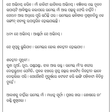
ସେ ଅଭିନୟ କରିବ। ମାଁ କାଳିସୀ ଲାଗିବାର ଅଭିନୟ। ବଞ୍ଚିବାର ଏଇ ନୂତନ
ଉପାୟଟି ଆବିଷ୍କାର କଲାପରେ ରମେଇ ମାଁ ଆଉ ପଛକୁ ଫେରି ଚାହିଁନି।
ଗୋଧନ ଆଉ ଅନ୍ନରେ ପୂରି ଉଠିଛି ଘର। ରମେଇର ଭବିଷ୍ୟତ ପ୍ରଶ୍ନବାଚିରୁ ଏକ
ରଙ୍ଗୀନ୍ ସତ୍ୟକୁ ଋପାନ୍ତରିତ ହୋଇଯାଇଛି।
ଧନ୍ୟ ସେ ଅଭିନୟ। ଆଶ୍ଚର୍ଯ୍ୟ ସେ ଅଭିନୟ।
ସେ ସ୍ବପ୍ନକୁ ଭୁଲିଯାଏ। ରମେଇର ଢୋଲ ଶବ୍ଦହୀନ ହୋଇଯାଏ।
ଶବ୍ଦହୀନ ପୃଥିବୀ।
ଝୁଣା ଧୂଆଁ, ଧୂପ, ଘଣ୍ଟଘଣ୍ଟା, ଝାଳ ଆଉ ରକ୍ତ। ରମେଇ ମାଁ’ର ଶରୀର
ଦୋହଲୁଥାଏ ଯେମିତି, ପ୍ରବଳ ଝଡ଼ରେ ଗ୍ରସ୍ତ ଗଛର ଡାଳଟିଏ ଦିଗହୀନ ଭାବେ
ଦୋହଲିଲା ପରି। ଯେକୌଣସି ମୁହୂର୍ତ୍ତରେ କଟକଟ କରି ଭାଙ୍ଗି ପଡ଼ିବାଟା ବିଚିତ୍ର
ନୁହେଁ।
ଆକାଶକୁ ଚାହିଁଲା ରମେଇ ମାଁ। ମଧ୍ୟାହ୍ନ ସୂର୍ଯ୍ୟ। ପ୍ରଖର ଖରା। ଶୋଷରେ ତା’
ତଣ୍ଟି ଶୁଖିଗଲା।