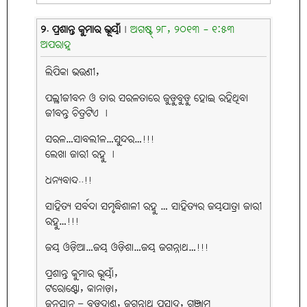
୨. ପ୍ରଶାନ୍ତ କୁମାର ଭୂୟାଁ
|
ଅଗଷ୍ଟ୍ ୨୮, ୨୦୧୩ - ୧:୫୩
ଅପରାହ୍ନ
ଲିପିକା ଭଉଣୀ,
ପଲ୍ଲୀଜୀବନ ଓ ତାର ସରଳତାରେ ଜୁଡ଼ୁବୁଡ଼ୁ ହୋଇ ରହିଥିବା
ଜୀବନ୍ତ ଚିତ୍ରଟିଏ ।
ସରଳ…ସାବଲୀଳ…ସୁନ୍ଦର…!!!
ଲେଖା ଜାରୀ ରହୁ ।
ଧନ୍ୟବାଦ..!!
ସାହିତ୍ୟ ସର୍ବଦା ସମୃଦ୍ଧିଶାଳୀ ରହୁ … ସାହିତ୍ୟର ଜୟଯାତ୍ରା ଜାରୀ
ରହୁ…!!!
ଜୟ ଓଡ଼ିଆ…ଜୟ ଓଡ଼ିଶା…ଜୟ ଜଗନ୍ନାଥ…!!!
ପ୍ରଶାନ୍ତ କୁମାର ଭୂୟାଁ,
ଟରୋଣ୍ଟୋ, କାନାଡ଼ା,
ଜନ୍ମସ୍ଥାନ – ବଡ଼ଦାଣ୍ଡ, ଜଗନ୍ନାଥ ପ୍ରସାଦ, ଗଞ୍ଜାମ