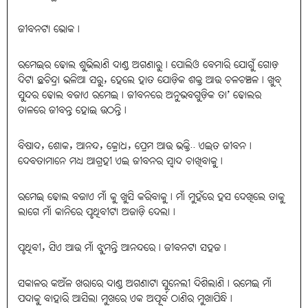
ଜୀବନଟା ଭୋକ।
ରମେଇର ଢୋଲ ଶୁଭିଲାଣି ଦାଣ୍ଡ ଅଗଣାରୁ। ପୋଲିଓ ବେମାରି ଯୋଗୁଁ ଗୋଡ଼
ଦିଟା ଛଚିନ୍ଦ୍ରା ଭଳିଆ ସରୁ, ହେଲେ ହାତ ଯୋଡ଼ିକ ଶକ୍ତ ଆଉ ଚଳଚଞ୍ଚଳ। ଖୁବ୍‌
ସୁନ୍ଦର ଢୋଲ ବଜାଏ ରମେଇ। ଜୀବନରେ ଅନୁଭବଗୁଡ଼ିକ ତା’ ଢୋଲର
ତାଳରେ ଜୀବନ୍ତ ହୋଇ ଉଠନ୍ତି।
ବିଷାଦ, ଶୋକ, ଆନନ୍ଦ, କ୍ରୋଧ, ପ୍ରେମ ଆଉ ଭକ୍ତି.. ଏଇତ ଜୀବନ।
ଦେବତାମାନେ ମଧ୍ୟ ଆଗ୍ରହୀ ଏଇ ଜୀବନର ସ୍ବାଦ ଚାଖିବାକୁ।
ରମେଇ ଢୋଲ ବଜାଏ ମାଁ କୁ ଖୁସି କରିବାକୁ। ମାଁ ମୁହଁରେ ହସ ଦେଖିଲେ ତାକୁ
ଲାଗେ ମାଁ କାନିରେ ପୃଥିବୀଟା ଅଜାଡ଼ି ଦେଲା।
ପୃଥିବୀ, ସିଏ ଆଉ ମାଁ ଝୁମନ୍ତି ଆନନ୍ଦରେ। ଜୀବନଟା ସହଜ।
ସକାଳର କଅଁଳ ଖରାରେ ଦାଣ୍ଡ ଅଗଣାଟା ସୁନେଲୀ ଦିଶିଲାଣି। ରମେଇ ମାଁ
ପଦାକୁ ବାହାରି ଆସିଲା ମୁଖରେ ଏକ ଅପୂର୍ବ ଠାଣିର ମୁଖାପିନ୍ଧି।