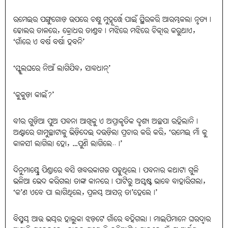
ରମେଇର ପଙ୍ଗୁଗୋଡ଼ ଉପରେ ଚକ୍ଷୁ ମୁହୂର୍ତ୍ତେ ପାଇଁ ସ୍ଥିରକରି ଆରମ୍ଭକଲା ନୃତ୍ୟ।
ଢୋଲର ତାଳରେ, କ୍ରୋଧର ତାଣ୍ଡବ। ମଝିରେ ମଝିରେ ଚିତ୍କାର କରୁଥାଏ,
‘ଗାଁରେ ଏ ବର୍ଷ ବର୍ଷା ହବନି’
‘ସ୍କୁଲଘରେ ନିଆଁ ଲାଗିଯିବ, ସାବଧାନ୍‌’
‘କୁକୁଡ଼ା କାଇଁ?’
ବୀର ଗୁଡ଼ିଆ ପୁଅ ପବନା ଆଖିକୁ ଏ ଅପ୍ରାକୃତିକ ଦୃଶ୍ୟ ଅଛପା ରହିଲାନି।
ଅଣ୍ଟାରେ ଗାମୁଛାଟାକୁ ଭିଡ଼ିଦେଇ ଦଉଡ଼ିଲା ପ୍ରଚାର କରି କରି, ‘ରମେଇ ମାଁ କୁ
କାଳସୀ ଲାଗିଲା ହୋ, …ପୁଣି ଲାଗିଲେ..।’
ଦିନୁମାଷ୍ଟ୍ରେ ପିଣ୍ଡାରେ ବସି ଖବରକାଗଜ ପଢ଼ୁଥିଲେ। ପବନାର କଥାଟା ଗୁଳି
ଭଳିଆ ଭେଦ କରିଗଲା ତାଙ୍କ କାନରେ। ପାଟିରୁ ଅସ୍ପଷ୍ଟ ଭାବେ ବାହାରିଗଲା,
‘କ’ଣ ଏବେ ପା ଲାଗିଥିଲେ, ପ୍ରଳୟ ଆସନ୍ନ ତା’ହେଲେ।’
ବିସ୍ମୟ ଆଉ ଭୟର ହାଲୁକା ଝଡ଼ଟେ ଗାଁରେ ବହିଗଲା। ମାଇପିମାନେ ଘରଦ୍ବାର