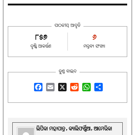
ପାଠକୀୟ ଆଦୃତି
୮୫୭
୬
ଦୃଷ୍ଟି ଆକର୍ଷଣ
ମନ୍ତବ୍ୟ ସଂଖ୍ୟା
ତୁଣ୍ଡ ବାଇଦ
Facebook
Email
X
Reddit
WhatsApp
Share
ଲିପିକା ମହାପାତ୍ର, କ୍ୟାଲିଫର୍ଣ୍ଣିଆ, ଆମେରିକା