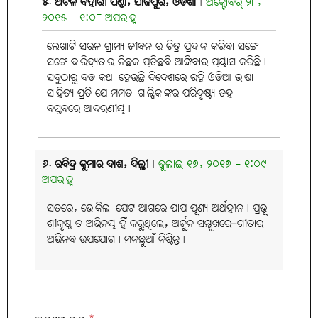
୫. ଅଟଳ ବିହାରୀ ପଣ୍ଡା, ଯାଜପୁର, ଓଡିଶା
|
ଅକ୍ଟୋବର୍ ୨୮,
୨୦୧୫ - ୧:୦୮ ଅପରାହ୍ନ
ଲେଖାଟି ସରଳ ଗ୍ରାମ୍ୟ ଜୀବନ ର ଚିତ୍ର ପ୍ରଦାନ କରିବା ସଙ୍ଗେ
ସଙ୍ଗେ ଦାରିଦ୍ର୍ୟତାର ନିଛକ ପ୍ରତିଛବି ଆଙ୍କିବାର ପ୍ରୟାସ କରିଛି।
ସବୁଠାରୁ ବଡ କଥା ହେଉଛି ବିଦେଶରେ ରହି ଓଡିଆ ଭାଷା
ସାହିତ୍ୟ ପ୍ରତି ଯେ ମମତା ଗାଳ୍ପିକାଙ୍କର ପରିଦୃଷ୍ଟ୍ୟ ତହା
ବସ୍ତବରେ ଆଦରଣୀୟ।
୬. ରବିନ୍ଦ୍ର କୁମାର ଦାଶ, ଦିଲ୍ଲୀ
|
ଜୁଲାଇ ୧୭, ୨୦୧୭ - ୧:୦୯
ଅପରାହ୍ନ
ସତରେ, ଭୋକିଲା ପେଟ ଆଗରେ ପାପ ପୂଣ୍ୟ ଅର୍ଥହୀନ। ପ୍ରଭୂ
ଶ୍ରୀକୃଷ୍ଣ ତ ଅଭିନୟ ହିଁ କରୁଥିଲେ, ଅର୍ଜୁନ ସମ୍ମୁଖରେ–ଗୀତାର
ଅଭିନବ ଉପଯୋଗ। ମନଛୁଆଁ ନିଶ୍ଚିନ୍ତ।