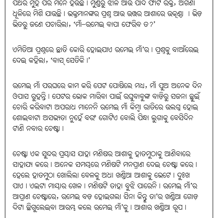
ପଥର ମୁହଁ ପରି ମନେ ହଉଛି। ମୁଣ୍ଡରୁ ଝାଳ ଆଉ ପାଦ ଫାଟି ରକ୍ତ, ଅଗଣା
ଧୂଳିରେ ମିଶି ଯାଉଛି। ଭକ୍ତମାନଙ୍କର ପ୍ରଶ୍ନ ଆଉ ଉତ୍ତର ଆଶାରେ ଉତ୍କଣ୍ଠା । ଭିଡ଼
ଭିତରୁ ଜଣେ ପଚାରିଲା, ‘ମାଁ–ରମେଇ ବାପା ଫେରିବ ତ?’
ଏମିତିଆ ପ୍ରଶ୍ନରେ ଛାତି କୋରି ହୋଇଯାଏ ରମେଇ ମାଁ’ର। ପ୍ରଶ୍ନକୁ ବାଆଁରେଇ
ଦେଇ କହିଲା, ‘ବାସ୍‌ ସେତିକି।’
ରମେଇ ମାଁ ପରଘରେ କାମ କରି ପେଟ ପୋଷିଲେ ମଧ୍ୟ, ମାଁ ପୁଅ ଅନେକ ଦିନ
ଓପାସ ରୁହନ୍ତି। ପେଟର ଭୋକ ମାରିବା ପାଇଁ ରଘୁବାବୁଙ୍କ ବାଡ଼ିରୁ ସଜନା ଛୁଇଁ
ଚୋରି କରିବାଟା ଅପରାଧ ମାନେନି ରମେଇ ମାଁ କିମ୍ବା ରାତିରେ ଉଲଗ୍ନ ହୋଇ
ଶୋଇବାଟା ଅସଭ୍ୟତା ନୁହେଁ ବରଂ ଗୋଟିଏ ବୋଲି ପିନ୍ଧା ଲୁଗାକୁ ବେସିଦିନ
ଟାଣି ନବାର ଚେଷ୍ଟା।
ଚେଷ୍ଟା ଏକ ସୁନ୍ଦର ପ୍ରୟାସ ଯାହା ମଣିଷର ଆଶାକୁ ହାତମୁଠାକୁ ଆଣିବାରେ
ସାହାଯ୍ୟ କରେ। ଅନେକ ସମୟରେ ମଣିଷଟି ମନପ୍ରାଣ ଦେଇ ଚେଷ୍ଟା କରେ।
ହେଲେ ହାତମୁଠା ଖୋଲିଲା ବେଳକୁ ଅଧା ଖଣ୍ଡିଆ ଆଶାକୁ ଭେଟେ। ଦୁଃଖ
ପାଏ। ଏଇଟା ମାୟାର ଖେଳ। ମଣିଷଟି ତାହା ବୁଝି ପାରେନି। ରମେଇ ମାଁ’ର
ଆପ୍ରାଣ ଚେଷ୍ଟାରେ, ରମେଇ ବଡ଼ ହୋଇଗଲା ସିନା କିନ୍ତୁ ତା’ର ଖଣ୍ଡିଆ ଗୋଡ଼
ଦିଟା ଛିଗୁଲେଇବା ଆରମ୍ଭ କଲେ ରମେଇ ମାଁ’କୁ। ଆଶାର ଖଣ୍ଡିଆ ରୂପ।