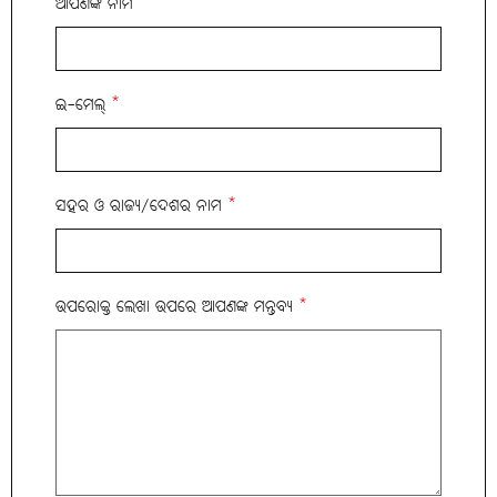
ଆପଣଙ୍କ ନାମ
*
ଇ-ମେଲ୍
*
ସହର ଓ ରାଜ୍ୟ/ଦେଶର ନାମ
*
ଉପରୋକ୍ତ ଲେଖା ଉପରେ ଆପଣଙ୍କ ମନ୍ତବ୍ୟ
*