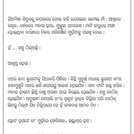
ଘିଅମିଶା ସିନ୍ଦୁରକୁ କପାଳରେ ଗୋଲ କରି ଲଗେଇଲା ରମେଇ ମାଁ। ଆଖିରେ
କଜ୍ବଳ, ବେକରେ ମନ୍ଦାର ହାର, ମୁକୁଳା ଘନକେଶ। ମାଟି କାନ୍ଥରେ ଟଙ୍ଗା
ହୋଇଥିବା ଦର୍ପଣରେ ନିଜର ପରିବର୍ତ୍ତିତ ମୁହଁଟାକୁ ପରଖି ନେଲା।
ହଁ …. ସବୁ ଠିକ୍‌ଅଛି।
ଆଶ୍ବସ୍ତ ହେଲା।
ଏଥର କନା ଲୁଗାଟାକୁ ସିଧାକରି ପିନ୍ଧିଲା। କିଛି ମୁହୂର୍ତ୍ତ ମଧ୍ୟରେ ଲୁଗାଟା ତା’ର
କଳାମୁଗୁନି ପଥର ଭଳି ଶରୀରରୁ ଅଲଗା ହେଇଯିବ। ପାଦ ଫାଟି ରକ୍ତ ଝରିବ।
ମନ୍ଦାର ହାରଟା ଛିଣ୍ଡି ଦାଣ୍ଡ ଅଗଣା ସାରା ବିଛେଇ ହେଇଯିବ। ସବୁ ବେଠିକ୍‌
ହେଇଯିବ। ଅନୁଭବୀ ବେପାରି ତା’ର ପ୍ରକୃତ ଗ୍ରାହକ ଚିହ୍ନିଲା ପରି ବେଠିକ୍‌
ଭିତରୁ ଠିକ୍‌ଟା ଯିଏ ଚିହ୍ନିପାରେ ସେ ହିଁ ଜୀବନର ଆନନ୍ଦ ନିଏ।
ଛୋଟ ହସଟେ ତା’ ମୁହଁରେ ଖେଳିଗଲା, ଉଲ୍ଲାସର ହସ।