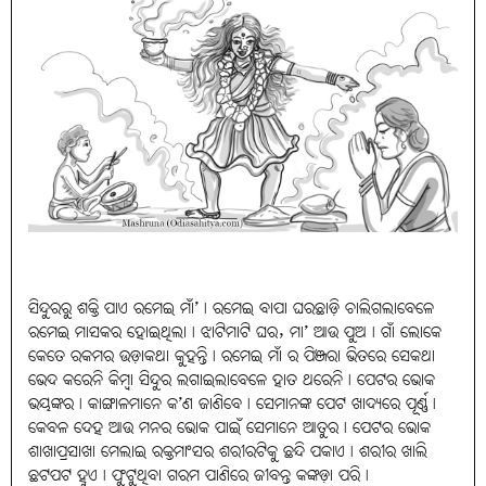
ସିନ୍ଦୁରରୁ ଶକ୍ତି ପାଏ ରମେଇ ମାଁ’। ରମେଇ ବାପା ଘରଛାଡ଼ି ଚାଲିଗଲାବେଳେ
ରମେଇ ମାସକର ହୋଇଥିଲା। ଝାଟିମାଟି ଘର, ମା’ ଆଉ ପୁଅ। ଗାଁ ଲୋକେ
କେତେ ରକମର ଉଡ଼ାକଥା କୁହନ୍ତି। ରମେଇ ମାଁ ର ପିଞ୍ଜରା ଭିତରେ ସେକଥା
ଭେଦ କରେନି କିମ୍ବା ସିନ୍ଦୁର ଲଗାଇଲାବେଳେ ହାତ ଥରେନି। ପେଟର ଭୋକ
ଭୟଙ୍କର। କାଙ୍ଗାଳମାନେ କ’ଣ ଜାଣିବେ। ସେମାନଙ୍କ ପେଟ ଖାଦ୍ୟରେ ପୂର୍ଣ୍ଣ।
କେବଳ ଦେହ ଆଉ ମନର ଭୋକ ପାଇଁ ସେମାନେ ଆତୁର। ପେଟର ଭୋକ
ଶାଖାପ୍ରସାଖା ମେଲାଇ ରକ୍ତମାଂସର ଶରୀରଟିକୁ ଛନ୍ଦି ପକାଏ। ଶରୀର ଖାଲି
ଛଟପଟ ହୁଏ। ଫୁଟୁଥିବା ଗରମ ପାଣିରେ ଜୀବନ୍ତ କଙ୍କଡ଼ା ପରି।