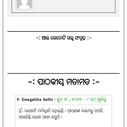
-: ଆଉ କେତୋଟି ଗଳ୍ପ ସଂଗ୍ରହ :-
-: ପାଠକୀୟ ମତାମତ :-
୧. Swagatika Sethi
|
ଜୁନ୍ ୨୮, ୨୦୧୩ - ୮:୫୯ ପୂର୍ବାହ୍ନ
ହଁ, ଲେଖାଟି ମର୍ମସ୍ପର୍ଶୀ ହୋଇଛି୤ ଆପଣଙ୍କ କଲମରୁ ଏପରି
ଆଉକିଛି ଲେଖା ଆଶା କରୁଚି୤