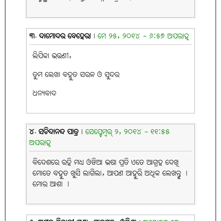
୩. ଦାମୋଦର ବେହେରା
|
ମେ ୨୫, ୨୦୧୪ - ୬:୫୭ ଅପରାହ୍ନ
ଲିପିକା ଭଉଣୀ,
ତୁମ ଲେଖା ବହୁତ ସରଳ ଓ ସୁନ୍ଦର
ଧନ୍ୟବାଦ
୪. ସଚିଦାନନ୍ଦ ପାତ୍ର
|
ସେପ୍ଟେମ୍ବର୍ ୨, ୨୦୧୪ - ୧୧:୫୫
ଅପରାହ୍ନ
ବିଦେଶରେ ରହି ମଧ୍ୟ ଓଡିଆ ଭଷା ପ୍ରତି ଏତେ ଆଗ୍ରହ ଦେଖି
ମୋତେ ବହୁତ ଖୁସି ଲାଗିଲା, ଆପଣ ଆହୁରି ଅଧିକ ଲେଖନ୍ତୁ ।
ମୋର ଆଶା ।