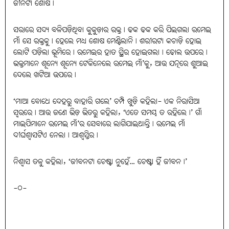
ଜୀନଟା ଶୋଷ।
ସରାରେ ସଦ୍ୟ ବଳିପଡ଼ିଥିବା କୁକୁଡ଼ାର ରକ୍ତ। ଢକ ଢକ କରି ପିଇଗଲା ରମେଇ
ମାଁ ସେ ରକ୍ତକୁ। ହେଲେ ମଧ୍ୟ ଶୋଷ ମେଣ୍ଟିଲାନି। ଶରୀରଟା କଚାଡ଼ି ହୋଇ
ଲୋଟି ପଡ଼ିଲା ଭୂମିରେ। ରମେଇର ହାତ ସ୍ଥିର ହୋଇଗଲା। ଢୋଲ ଉପରେ।
ଭକ୍ତମାନେ ଶୂନ୍ୟେ ଶୂନ୍ୟେ ଟେକିନେଲେ ରମେଇ ମାଁ’କୁ, ଆଉ ଯତ୍ନରେ ଶୁଆଇ
ଦେଲେ ଖଟିଆ ଉପରେ।
‘ମାଆ ବୋଧେ ଦେହରୁ ବାହାରି ଗଲେ’ ଚମ୍ପି ଖୁଡ଼ି କହିଲା- ଏକ ନିରାସିଆ
ସ୍ବରରେ। ଆଉ ଜଣେ ଭିଡ଼ ଭିତରୁ କହିଲା, ‘ଏତେ ସମୟ ତ ରହିଲେ।’ ଗାଁ
ମାଇପିମାନେ ରମେଇ ମାଁ’ର ସେବାରେ ଲାଗିଯାଇଥାନ୍ତି। ରମେଇ ମାଁ
ଦୀର୍ଘଶ୍ବାସଟିଏ ନେଲା। ଆଶ୍ବସ୍ତିର।
ନିଶ୍ବାସ ତଳୁ କହିଲା, ‘ଜୀବନଟା ଚେଷ୍ଟା ନୁହେଁ… ଚେଷ୍ଟା ହିଁ ଜୀବନ।’
-୦-