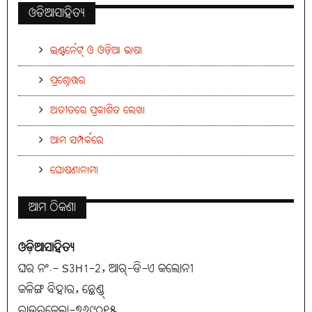
ଓଡିଆସାହିତ୍ୟ
ଇଣ୍ଟର୍ନେଟ୍ ଓ ଓଡ଼ିଆ ଭାଷା
ପ୍ରଶ୍ନୋତ୍ତର
ଅତୀତରେ ପ୍ରକାଶିତ ଲେଖା
ଆମ ସମ୍ପର୍କରେ
ଘୋଷଣାନାମା
ଆମ ଠିକଣା
ଓଡ଼ିଆସାହିତ୍ୟ
ଘର ନଂ.- S3H1-2, ଆର୍-ଡି-ଏ କଲୋନୀ
କଳିଙ୍ଗ ବିହାର, ଛେଣ୍ଡ୍
ରାଉରକେଲା-୭୬୯୦୧୫