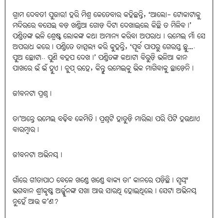
ଗ୍ରାମ ଦେବତୀ ପୁଜାରୀ ହରି ମିଶ୍ର କେତେବାର କହିଛନ୍ତି, ‘ଆଲୋ- ଟୋକାଟାକୁ
ମନ୍ଦିରରେ ବସେଇ ବଡ଼ ଖଣ୍ଡିଆ ଗୋଡ଼ ଦିଟା ଦେଖାଇଲେ କିଛି ତ ମିଳିବ।’
ପଣ୍ଡିତଙ୍କ ଭଳି ଶ୍ରେଷ୍ଟ ଲୋକଙ୍କ କଥା ଅମାନ୍ୟ କରିବା ଅପରାଧ। ରମେଇ ମାଁ ସେ
ଅପରାଧ କରେ। ପଣ୍ଡିତେ ତାତ୍ସଲ୍ୟ କରି କୁହନ୍ତି, ‘ପୂର୍ବ ପାପରୁ ଗେରସ୍ତ ଛୁ….
ପୁଅ ଛୋଟା.. ପୁଣି ବହପ ଦେଖ।’ ପଣ୍ଡିତଙ୍କ କଥାଟା ବିରୁଡ଼ି ଭଳିଆ କାନ
ପାଖରେ ଭଁ ଭଁ ହୁଏ। ଚୁପ୍‌ ରହେ, କିନ୍ତୁ ରମେଇକୁ ଭିକ ମାଗିବାକୁ ଛାଡ଼େନି।
ଜୀବନଟା ପ୍ରଶ୍ନ।
ତା’ଅନ୍ତେ ରମେଇ ବଢ଼ିବ କେମିତି। ପ୍ରଶ୍ନଟି ହାତୁଡ଼ି ମାରିଲା ପରି ପିଟି ହଉଥାଏ
ବାରମ୍ବାର।
ଜୀବନଟା ଅଭିନୟ।
ଗାଁରେ ଗୀତାପାଠ ବେଳେ ଖଣ୍ଡେ ଖଣ୍ଡେ ବାକ୍ୟ ତା’ କାନରେ ପଡ଼ିଛି। ସ୍ବୟଂ
ଭଗବାନ ଶ୍ରୀକୃଷ୍ଣ ଅର୍ଜ୍ଜୁନଙ୍କ ସଖା ଆଉ ସାରଥି ହୋଇଥିଲେ। ସେଟା ଅଭିନୟ
ନୁହେଁ ଆଉ କ’ଣ?