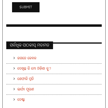
ସର୍ବାଧିକ ପାଠକୀୟ ମତାମତ
ଜଗତେ କେବଳ
ଦେଖିଛ କି ମୋ ଓଡ଼ିଶା କୁ?
ଶେଫାଳି ପ୍ରତି
ଭାର୍ଯ୍ୟା ପୂରାଣ
ଚେଷ୍ଟା