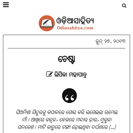
ଜୁନ୍ ୨୭, ୨୦୧୩
ଚେଷ୍ଟା
ଲିପିକା ମହାପାତ୍ର
ଘିଅମିଶା ସିନ୍ଦୁରକୁ କପାଳରେ ଗୋଲ କରି ଲଗେଇଲା ରମେଇ
ମାଁ। ଆଖିରେ କଜ୍ବଳ, ବେକରେ ମନ୍ଦାର ହାର, ମୁକୁଳା
ଘନକେଶ। ମାଟି କାନ୍ଥରେ ଟଙ୍ଗା ହୋଇଥିବା ଦର୍ପଣରେ […]