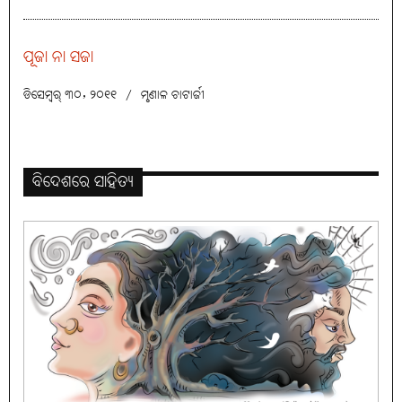
ପୂଜା ନା ସଜା
ଡିସେମ୍ବର୍ ୩୦, ୨୦୧୧
/
ମୃଣାଳ ଚାଟାର୍ଜୀ
ବିଦେଶରେ ସାହିତ୍ୟ