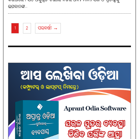
ଭଗବାନଙ୍କ..
1
2
ପରବର୍ତ୍ତୀ →