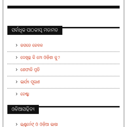
ସର୍ବାଧିକ ପାଠକୀୟ ମତାମତ
ଜଗତେ କେବଳ
ଦେଖିଛ କି ମୋ ଓଡ଼ିଶା କୁ?
ଶେଫାଳି ପ୍ରତି
ଭାର୍ଯ୍ୟା ପୂରାଣ
ଚେଷ୍ଟା
ଓଡିଆସାହିତ୍ୟ
ଇଣ୍ଟର୍ନେଟ୍ ଓ ଓଡ଼ିଆ ଭାଷା