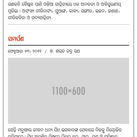
ଗଣକବି ବୈଷ୍ଣବ ପାଣି ଓଡ଼ିଆ ସାହିତ୍ୟରେ ଏକ ଅନବଦ୍ୟ ଓ ଅବିସ୍ମରଣୀୟ
ପ୍ରତିଭା। ଅସଂଖ୍ୟ ଗୀତିନାଟ୍ୟ, ସୁଆଙ୍ଗ, କାବ୍ୟ, ସଙ୍ଗୀତ, ଭଜନ, ଜଣାଣ,
ଗୀତିକବିତା ଓ ଗଦ୍ୟସାହିତ୍ୟ..
ସମର୍ପଣ
ଡ. ଶରତ ଚନ୍ଦ୍ର ରଥ
ଫେବୃଆରୀ ୨୩, ୨୦୧୧
/
ସେହି ମନୁଷ୍ୟର ଜୀବନ ଧନ୍ୟ ଯିଏ ଭଗବାନଙ୍କ ସେବାରେ ନିଜକୁ ନିୟୋଜିତ
କରିପାରେ। ଯିଏ ଅକୁଣ୍ଠିତ ଚିତ୍ତରେ ନିଜର ଧନ, ମାନ, ଯଶ ଓ ପ୍ରତିଷ୍ଠାକୁ