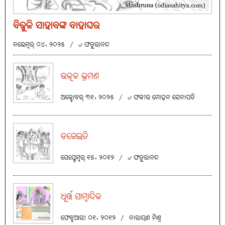
ବିଜୁଳି ସାହାବଙ୍କ ବାହାଘର
ନଭେମ୍ବର୍ ୦୪, ୨୦୨୫
/
୰ ଫତୁରାନନ୍ଦ
ଉତ୍କଳ ଭ୍ରମଣ
ଅକ୍ଟୋବର୍ ୩୧, ୨୦୨୫
/
୰ ଫକୀର ମୋହନ ସେନାପତି
ଡକେଇତି
ସେପ୍ଟେମ୍ବର୍ ୧୫, ୨୦୧୨
/
୰ ଫତୁରାନନ୍ଦ
ଧୂର୍ତ୍ତ ସାମ୍ବାଦିକ
ଫେବୃଆରୀ ୦୧, ୨୦୧୨
/
ନାରାୟଣ ମିଶ୍ର