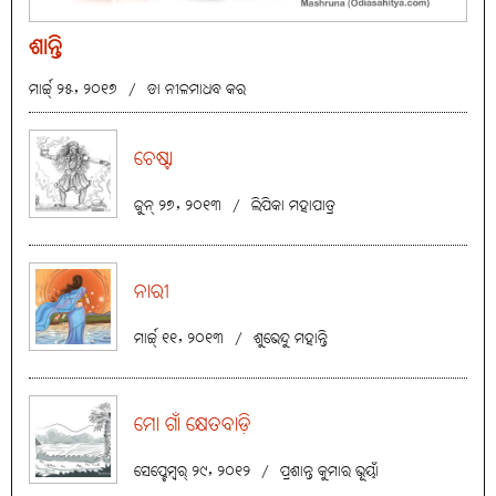
ଶାନ୍ତି
ମାର୍ଚ୍ଚ୍ ୨୫, ୨୦୧୭
/
ଡା ନୀଳମାଧବ କର
ଚେଷ୍ଟା
ଜୁନ୍ ୨୭, ୨୦୧୩
/
ଲିପିକା ମହାପାତ୍ର
ନାରୀ
ମାର୍ଚ୍ଚ୍ ୧୧, ୨୦୧୩
/
ଶୁଭେନ୍ଦୁ ମହାନ୍ତି
ମୋ ଗାଁ କ୍ଷେତବାଡ଼ି
ସେପ୍ଟେମ୍ବର୍ ୨୯, ୨୦୧୨
/
ପ୍ରଶାନ୍ତ କୁମାର ଭୂୟାଁ