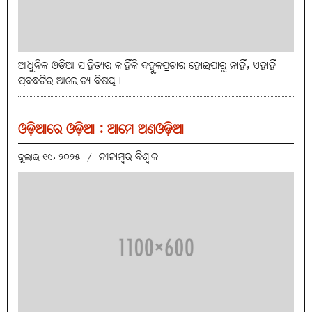
ଆଧୁନିକ ଓଡ଼ିଆ ସାହିତ୍ୟର କାହିଁକି ବହୁଳପ୍ରଚାର ହୋଇପାରୁ ନାହିଁ, ଏହାହିଁ
ପ୍ରବନ୍ଧଟିର ଆଲୋଚ୍ୟ ବିଷୟ।
ଓଡ଼ିଆରେ ଓଡ଼ିଆ : ଆମେ ଅଣଓଡ଼ିଆ
ନୀଳାମ୍ବର ବିଶ୍ବାଳ
ଜୁଲାଇ ୧୯, ୨୦୨୫
/