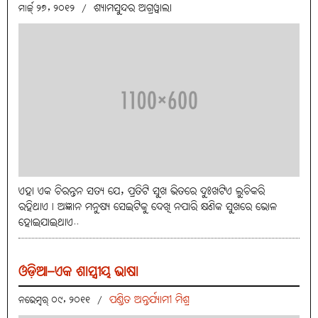
ଶ୍ୟାମସୁନ୍ଦର ଅଗ୍ରୱାଲା
ମାର୍ଚ୍ଚ୍ ୨୭, ୨୦୧୨
/
ଏହା ଏକ ଚିରନ୍ତନ ସତ୍ୟ ଯେ, ପ୍ରତିଟି ସୁଖ ଭିତରେ ଦୁଃଖଟିଏ ଲୁଚିକରି
ରହିଥାଏ। ଅଜ୍ଞାନ ମନୁଷ୍ୟ ସେଇଟିକୁ ଦେଖି ନପାରି କ୍ଷଣିକ ସୁଖରେ ଭୋଳ
ହୋଇଯାଇଥାଏ..
ଓଡ଼ିଆ–ଏକ ଶାସ୍ତ୍ରୀୟ ଭାଷା
ପଣ୍ଡିତ ଅନ୍ତର୍ଯ୍ୟାମୀ ମିଶ୍ର
ନଭେମ୍ବର୍ ୦୯, ୨୦୧୧
/