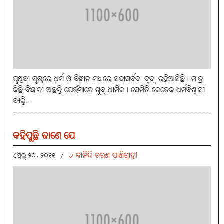
ପୃଥିବୀ ପୃଷ୍ଠରେ ଧର୍ମ ଓ ବିଜ୍ଞାନ ମଧ୍ୟରେ ସଦାସର୍ବଦା ଦ୍ବନ୍ଦ୍ବ ରହିଆସିଛି। ମାତ୍ର
କିଛି ବିଜ୍ଞାନୀ ଅଛନ୍ତି ଯେଉଁମାନେ ଖୁବ୍‌ ଧାର୍ମିକ। ସେମିତି କେତେକ ଧର୍ମବିଶ୍ବାସୀ
ବ୍ୟକ୍ତି..
କହିପୁଛି ଜାଣେ ଯେ
୰ କାଳିନ୍ଦି ଚରଣ ପାଣିଗ୍ରାହୀ
ଏପ୍ରିଲ୍ ୨୦, ୨୦୧୧
/