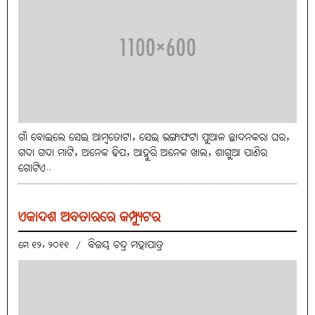
ଗାଁ ବୋଇଲେ ସେଇ ଆମ୍ବତୋଟା, ସେଇ ଭଙ୍ଗାଫଟା ପୁଆଳ ଛାଦନକରା ଘର,
ଗଦା ଗଦା ମାଟି, ଅନେକ ଢିପ, ଆହୁରି ଅନେକ ଖାଲ, ଶାଗୁଆ ପାଣିର
ଗୋଟିଏ..
ଏକାଦଶ ଅବତାରରେ କମ୍ପ୍ୟୁଟର
ବିଜୟ ଚନ୍ଦ୍ର ମହାପାତ୍ର
ମେ ୧୨, ୨୦୧୧
/