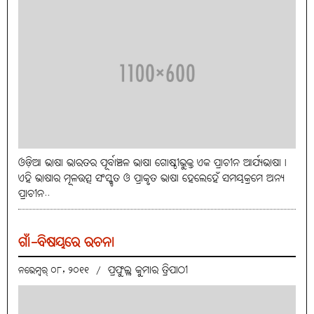
ଓଡ଼ିଆ ଭାଷା ଭାରତର ପୂର୍ବାଞ୍ଚଳ ଭାଷା ଗୋଷ୍ଠୀଭୁକ୍ତ ଏକ ପ୍ରାଚୀନ ଆର୍ଯ୍ୟଭାଷା।
ଏହି ଭାଷାର ମୂଳଉତ୍ସ ସଂସ୍କୃତ ଓ ପ୍ରାକୃତ ଭାଷା ହେଲେହେଁ ସମୟକ୍ରମେ ଅନ୍ୟ
ପ୍ରାଚୀନ..
ଗାଁ-ବିଷୟରେ ରଚନା
ପ୍ରଫୁଲ୍ଲ କୁମାର ତ୍ରିପାଠୀ
ନଭେମ୍ବର୍ ୦୮, ୨୦୧୧
/