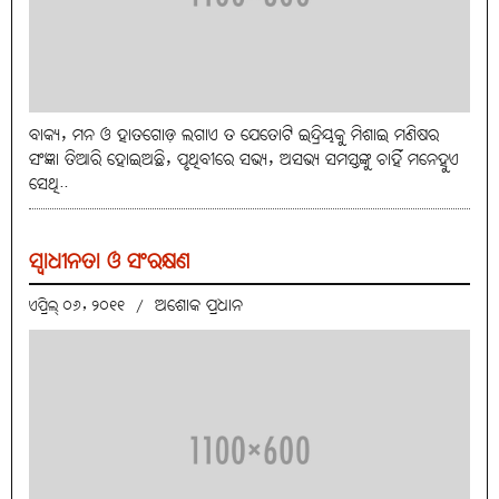
ବାକ୍ୟ, ମନ ଓ ହାତଗୋଡ଼ ଲଗାଏ ତ ଯେତୋଟି ଇନ୍ଦ୍ରିୟକୁ ମିଶାଇ ମଣିଷର
ସଂଜ୍ଞା ତିଆରି ହୋଇଅଛି, ପୃଥିବୀରେ ସଭ୍ୟ, ଅସଭ୍ୟ ସମସ୍ତଙ୍କୁ ଚାହିଁ ମନେହୁଏ
ସେଥି..
ସ୍ବାଧୀନତା ଓ ସଂରକ୍ଷଣ
ଅଶୋକ ପ୍ରଧାନ
ଏପ୍ରିଲ୍ ୦୬, ୨୦୧୧
/