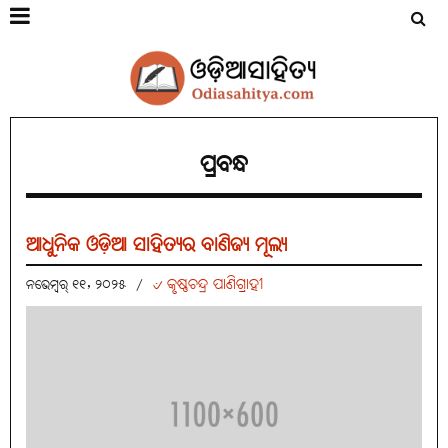
ପ୍ରବନ୍ଧ
ଆଧୁନିକ ଓଡ଼ିଆ ସାହିତ୍ୟର ବାଣିଜ୍ୟ ମୂଲ୍ୟ
୰ କୃଷ୍ଣଚନ୍ଦ୍ର ପାଣିଗ୍ରାହୀ
ନଭେମ୍ବର୍ ୧୧, ୨୦୨୫
/