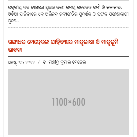
ଉତ୍କଳୀୟ ନବ ଜାଗରଣ ଯୁଗର ଜଣେ ସମୟ ସଚେତନ କର୍ମୀ ଓ କଳାକାର,
ଓଡ଼ିଆ ସାହିତ୍ୟରେ ଏକ ଅଭିନବ ଗଦ୍ୟରୀତିର ପ୍ରବର୍ତ୍ତକ ଓ ସଫଳ ପରୀକ୍ଷାକାରୀ
ରୂପେ..
ଗଙ୍ଗାଧର ମେହେରଙ୍କ ସାହିତ୍ୟରେ ମାତୃଭାଷା ଓ ମାତୃଭୂମି
ଭାବନା
ଡ. ମଣୀନ୍ଦ୍ର କୁମାର ମେହେର
ଅଗଷ୍ଟ୍ ୦୬, ୨୦୧୨
/