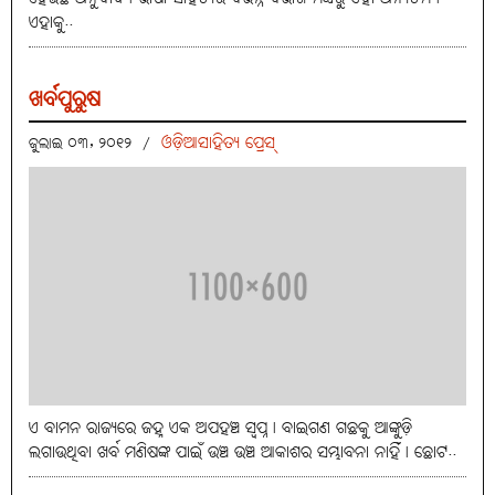
ଏହାକୁ..
ଖର୍ବପୁରୁଷ
ଓଡ଼ିଆସାହିତ୍ୟ ପ୍ରେସ୍‌
ଜୁଲାଇ ୦୩, ୨୦୧୨
/
ଏ ବାମନ ରାଜ୍ୟରେ ଜହ୍ନ ଏକ ଅପହଞ୍ଚ ସ୍ବପ୍ନ। ବାଇଗଣ ଗଛକୁ ଆଙ୍କୁଡ଼ି
ଲଗାଉଥିବା ଖର୍ବ ମଣିଷଙ୍କ ପାଇଁ ଉଞ୍ଚ ଉଞ୍ଚ ଆକାଶର ସମ୍ଭାବନା ନାହିଁ। ଛୋଟ..