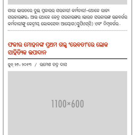
ସାରା ଭାରତରେ ଦୁଇ ପ୍ରକାରର ସରକାରୀ କର୍ମଚାରୀ-ଥୋକେ ରାଜ୍ୟ
ସରକାରଙ୍କର, ଆଉ ଥୋକେ କେନ୍ଦ୍ର ସରକାରଙ୍କର।ଭାରତ ସରକାରଙ୍କ ଉଚ୍ଚବର୍ଗର
କର୍ମଚାରୀଙ୍କୁ କେନ୍ଦ୍ରୀୟ ଲୋକସେବା ଆୟୋଗ(ୟୁପିଏସ୍‌ସି) ଏବଂ ନିମ୍ନବର୍ଗର..
ଫକୀର ମୋହନଙ୍କ ପ୍ରଥମ ଗଳ୍ପ ‘ରେବତୀ’ରେ ଲୋକ
ସାହିତ୍ୟିକ ଉପାଦାନ
ରମେଶ ଚନ୍ଦ୍ର ଦାସ
ଜୁନ୍ ୨୭, ୨୦୧୩
/