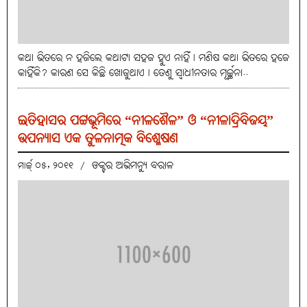
କଥା ଭିତରେ ନ ହଜିଲେ କଥାଟା ସହଜ ହୁଏ ନାହିଁ। ମଣିଷ କଥା ଭିତରେ ହଜେ
କାହିଁକି? କାରଣ ସେ କିଛି ଖୋଜୁଥାଏ। ତେଣୁ ସ୍ବାଧୀନତାର ମୂର୍ଚ୍ଛନା..
ଇତିହାସର ପଟ୍ଟଭୂମିରେ “ନୀଳଶୈଳ” ଓ “ନୀଳାଦ୍ରିବିଜୟ”
ଉପନ୍ୟାସ ଏକ ତୁଳନାତ୍ମକ ବିଶ୍ଳେଷଣ
ଡକ୍ଟର ଅଭିମନ୍ୟୁ ବରାଳ
ମାର୍ଚ୍ଚ୍ ୦୫, ୨୦୧୧
/