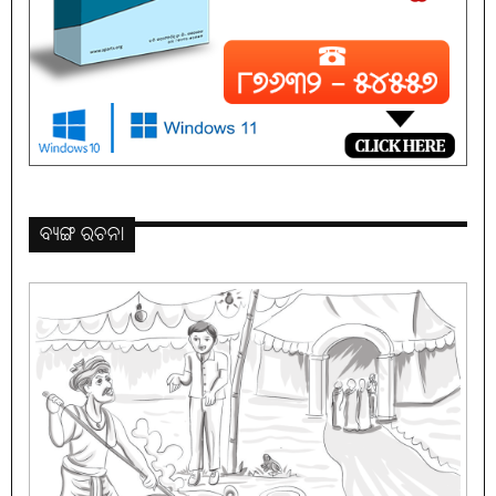
ବ୍ୟଙ୍ଗ ରଚନା