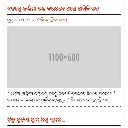
ବନସ୍ତେ ଡାକିଲା ଗଜ ବରଷକେ ଥରେ ଆସିଛି ରଜ
ଓଡ଼ିଆସାହିତ୍ୟ ପ୍ରେସ୍‌
ଜୁନ୍ ୧୩, ୨୦୧୨
/
* ଓଡ଼ିଆ ସାହିତ୍ୟ ଡଟ୍‌ କମ୍‌ ପକ୍ଷରୁ ରଜପର୍ବ ଉପଲକ୍ଷେ ବିଶେଷ ଆଲେଖ୍ୟ *
ବାରମାସର ତେର ପର୍ବ ପାଳିତ ହେଉଥିବା ଓଡ଼ିଶାରେ ରଜ ହେଉଛି ଏକ..
ଚିତ୍ର ପ୍ରତିମା ପ୍ରାୟ ଦିଶୁ ସୁନ୍ଦର…