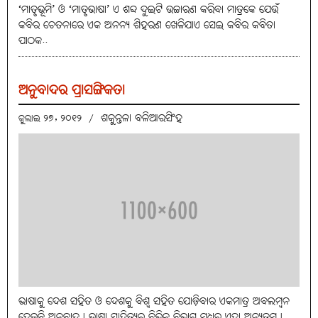
‘ମାତୃଭୂମି’ ଓ ‘ମାତୃଭାଷା’ ଏ ଶବ୍ଦ ଦୁଇଟି ଉଚ୍ଚାରଣ କରିବା ମାତ୍ରକେ ଯେଉଁ
କବିର ଚେତନାରେ ଏକ ଅନନ୍ୟ ଶିହରଣ ଖେଳିଯାଏ ସେଇ କବିର କବିତା
ପାଠକ..
ଅନୁବାଦର ପ୍ରାସଙ୍ଗିକତା
ଶକୁନ୍ତଳା ବଳିଆରସିଂହ
ଜୁଲାଇ ୨୭, ୨୦୧୨
/
ଭାଷାକୁ ଦେଶ ସହିତ ଓ ଦେଶକୁ ବିଶ୍ବ ସହିତ ଯୋଡ଼ିବାର ଏକମାତ୍ର ଅବଲମ୍ବନ
ହେଉଛି ଅନୁବାଦ। ଭାଷା ସାହିତ୍ୟର ବିଭିନ୍ନ ବିଭାଗ ମଧ୍ୟରୁ ଏହା ଅନ୍ୟତମ।