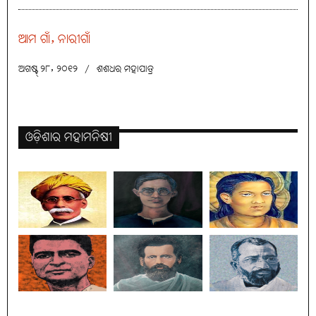
ଆମ ଗାଁ, ନାରୀଗାଁ
ଅଗଷ୍ଟ୍ ୨୮, ୨୦୧୨
/
ଶଶଧର ମହାପାତ୍ର
ଓଡ଼ିଶାର ମହାମନିଷୀ