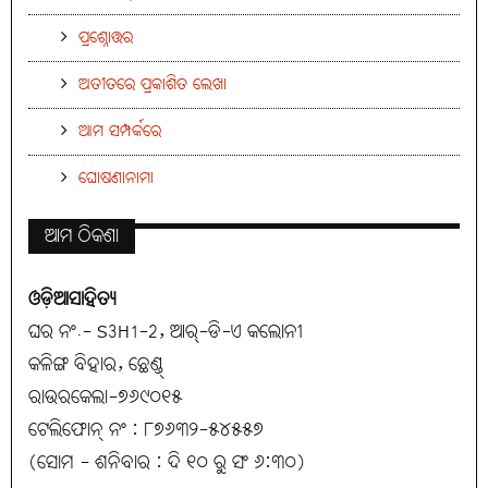
ପ୍ରଶ୍ନୋତ୍ତର
ଅତୀତରେ ପ୍ରକାଶିତ ଲେଖା
ଆମ ସମ୍ପର୍କରେ
ଘୋଷଣାନାମା
ଆମ ଠିକଣା
ଓଡ଼ିଆସାହିତ୍ୟ
ଘର ନଂ.- S3H1-2, ଆର୍-ଡି-ଏ କଲୋନୀ
କଳିଙ୍ଗ ବିହାର, ଛେଣ୍ଡ୍
ରାଉରକେଲା-୭୬୯୦୧୫
ଟେଲିଫୋନ୍ ନଂ : ୮୭୬୩୨-୫୪୫୫୭
(ସୋମ - ଶନିବାର : ଦି ୧୦ ରୁ ସଂ ୬:୩୦)