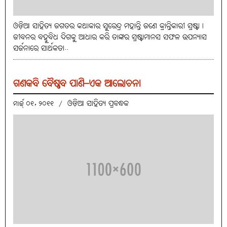
ଓଡ଼ିଆ ସାହିତ୍ୟ ଜଗତର କଥାକାର ସୁରେନ୍ଦ୍ର ମହାନ୍ତି ଜଣେ କ୍ରାନ୍ତିକାରୀ ସ୍ରଷ୍ଟା।
ଜୀବନର ବହୁବିଧ ଦିଗକୁ ଆଧାର କରି ତାଙ୍କର ସ୍ରଷ୍ଟାମାନସ ସଫଳ ଉପନ୍ୟାସ
ସର୍ଜନାରେ ସାର୍ଥକତା..
ଗଣକବି ବୈଷ୍ଣବ ପାଣି–ଏକ ଆଲୋଚନା
ଓଡ଼ିଆ ସାହିତ୍ୟ ପ୍ରବନ୍ଧକ
ମାର୍ଚ୍ଚ୍ ୦୧, ୨୦୧୧
/