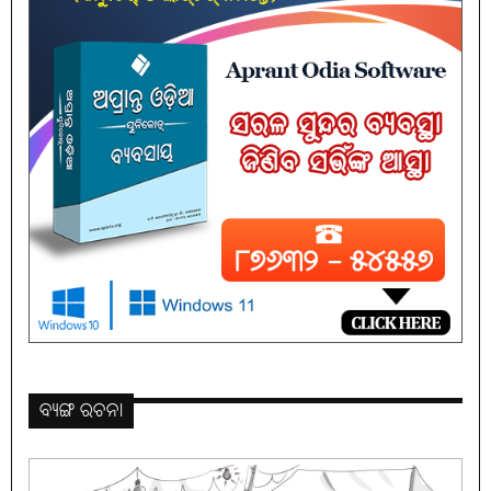
ବ୍ୟଙ୍ଗ ରଚନା