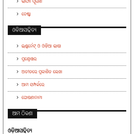
ଭାର୍ଯ୍ୟା ପୂରାଣ
ଚେଷ୍ଟା
ଓଡିଆସାହିତ୍ୟ
ଇଣ୍ଟର୍ନେଟ୍ ଓ ଓଡ଼ିଆ ଭାଷା
ପ୍ରଶ୍ନୋତ୍ତର
ଅତୀତରେ ପ୍ରକାଶିତ ଲେଖା
ଆମ ସମ୍ପର୍କରେ
ଘୋଷଣାନାମା
ଆମ ଠିକଣା
ଓଡ଼ିଆସାହିତ୍ୟ