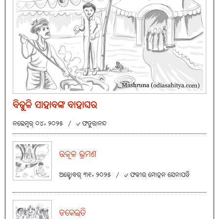
ବିଜୁଳି ସାହାବଙ୍କ ବାହାଘର
ନଭେମ୍ବର୍ ୦୪, ୨୦୨୫
/
୰ ଫତୁରାନନ୍ଦ
ଉତ୍କଳ ଭ୍ରମଣ
ଅକ୍ଟୋବର୍ ୩୧, ୨୦୨୫
/
୰ ଫକୀର ମୋହନ ସେନାପତି
ଡକେଇତି