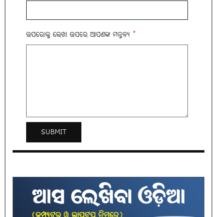
ଉପରୋକ୍ତ ଲେଖା ଉପରେ ଆପଣଙ୍କ ମନ୍ତବ୍ୟ
*