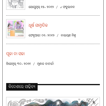
ସେପ୍ଟେମ୍ବର୍ ୧୫, ୨୦୧୨
/
୰ ଫତୁରାନନ୍ଦ
ଧୂର୍ତ୍ତ ସାମ୍ବାଦିକ
ଫେବୃଆରୀ ୦୧, ୨୦୧୨
/
ନାରାୟଣ ମିଶ୍ର
ପୂଜା ନା ସଜା
ଡିସେମ୍ବର୍ ୩୦, ୨୦୧୧
/
ମୃଣାଳ ଚାଟାର୍ଜୀ
ବିଦେଶରେ ସାହିତ୍ୟ