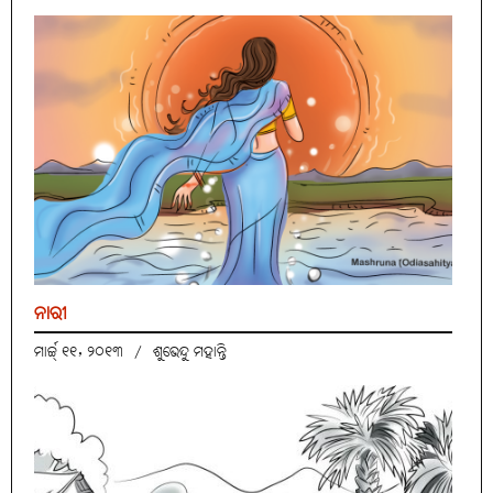
ନାରୀ
ମାର୍ଚ୍ଚ୍ ୧୧, ୨୦୧୩
/
ଶୁଭେନ୍ଦୁ ମହାନ୍ତି