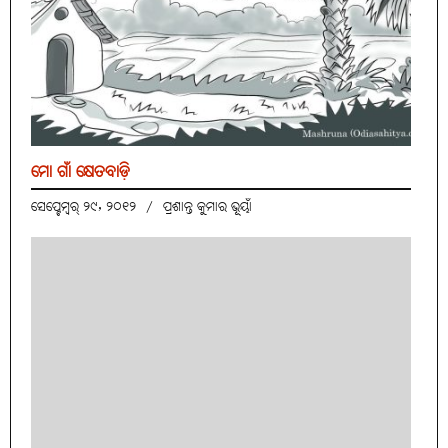
ମୋ ଗାଁ କ୍ଷେତବାଡ଼ି
ସେପ୍ଟେମ୍ବର୍ ୨୯, ୨୦୧୨
/
ପ୍ରଶାନ୍ତ କୁମାର ଭୂୟାଁ