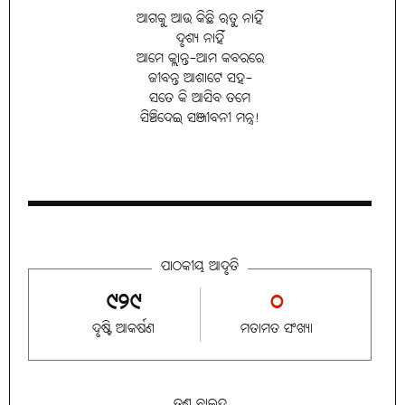
ଆଗକୁ ଆଉ କିଛି ଋତୁ ନାହିଁ
ଦୃଶ୍ୟ ନାହିଁ
ଆମେ କ୍ଲାନ୍ତ-ଆମ କବରରେ
ଜୀବନ୍ତ ଆଶାଟେ ସହ-
ସତେ କି ଆସିବ ତମେ
ସିଞ୍ଚିଦେଇ ସଞ୍ଜୀବନୀ ମନ୍ତ୍ର!
ପାଠକୀୟ ଆଦୃତି
୯୨୯
୦
ଦୃଷ୍ଟି ଆକର୍ଷଣ
ମତାମତ ସଂଖ୍ୟା
ତୁଣ୍ଡ ବାଇଦ