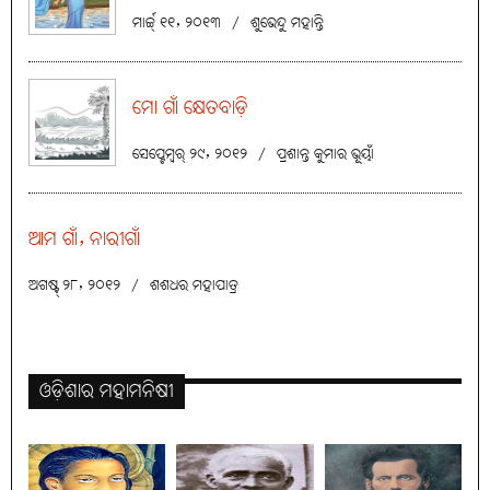
ମାର୍ଚ୍ଚ୍ ୧୧, ୨୦୧୩
/
ଶୁଭେନ୍ଦୁ ମହାନ୍ତି
ମୋ ଗାଁ କ୍ଷେତବାଡ଼ି
ସେପ୍ଟେମ୍ବର୍ ୨୯, ୨୦୧୨
/
ପ୍ରଶାନ୍ତ କୁମାର ଭୂୟାଁ
ଆମ ଗାଁ, ନାରୀଗାଁ
ଅଗଷ୍ଟ୍ ୨୮, ୨୦୧୨
/
ଶଶଧର ମହାପାତ୍ର
ଓଡ଼ିଶାର ମହାମନିଷୀ