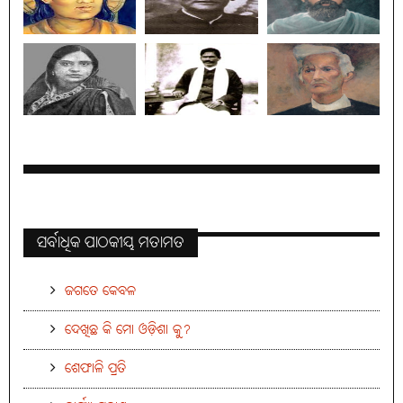
ସର୍ବାଧିକ ପାଠକୀୟ ମତାମତ
ଜଗତେ କେବଳ
ଦେଖିଛ କି ମୋ ଓଡ଼ିଶା କୁ?
ଶେଫାଳି ପ୍ରତି