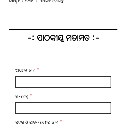
ଅଗଷ୍ଟ୍ ୨୮, ୨୦୧୨
/
ଶଶଧର ମହାପାତ୍ର
-: ପାଠକୀୟ ମତାମତ :-
ଆପଣଙ୍କ ନାମ
*
ଇ-ମେଲ୍
*
ସହର ଓ ରାଜ୍ୟ/ଦେଶର ନାମ
*