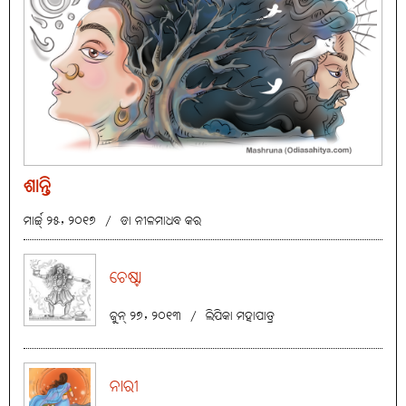
ଶାନ୍ତି
ମାର୍ଚ୍ଚ୍ ୨୫, ୨୦୧୭
/
ଡା ନୀଳମାଧବ କର
ଚେଷ୍ଟା
ଜୁନ୍ ୨୭, ୨୦୧୩
/
ଲିପିକା ମହାପାତ୍ର
ନାରୀ