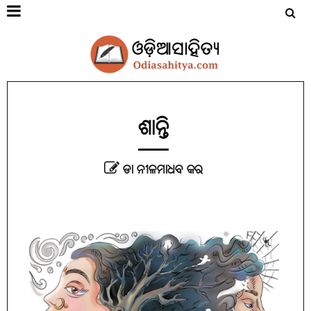
ଶାନ୍ତି
ଡା ନୀଳମାଧବ କର