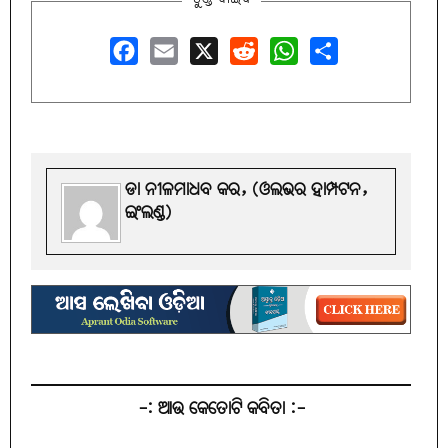
Facebook
Email
X
Reddit
WhatsApp
Share
ଡା ନୀଳମାଧବ କର, (ଓଲଭର ହାମ୍ପଟନ,
ଇଂଲଣ୍ଡ)
-: ଆଉ କେତୋଟି କବିତା :-