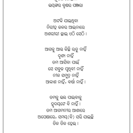
ଭୟଙ୍କର ବୃକ୍ଷର ପଞ୍ଜରା
ଅଟକି ଯାଇଥିବା
ନିରୀହ ଜଳର ଆଇନାରେ
ଅଶରୀରୀ ଛାଇ ଏଠି ସେଠି।
ଆଗକୁ ଆଉ କିଛି ଋତୁ ନାହିଁ
ଦୃଶ୍ୟ ନାହିଁ
ତମ ଆସିବା ପାଇଁ
ସେ ସବୁଜ ପୃଥିବୀ ନାହିଁ
ନୀଳ ସମୁଦ୍ର ନାହିଁ
ଆକାଶ ନାହିଁ, ବର୍ଷା ନାହିଁ।
ତମକୁ ଭଲ ପାଇବାକୁ
ହୃଦୟଟେ ବି ନାହିଁ।
ତମ ଆଗମନୀର ଆଶାରେ
ଅପେକ୍ଷାରେ, ସମୟ(ବି) ସରି ଯାଇଛି
ତିଳ ତିଳ ହେଇ।