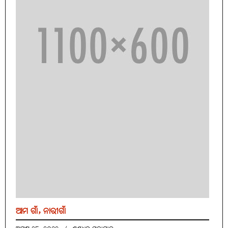
ଆମ ଗାଁ, ନାରୀଗାଁ