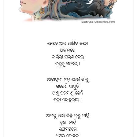
କେବେ ଆଉ ଆସିବ ତମେ
ଅଙ୍ଗନରେ
କାଉଁରୀ ପରଶ ନେଇ
ସ୍ଵପ୍ନକୁ ସଜେଇ।
ଆବାହନୀ ଝଡ଼ କେଉଁ କାଳୁ
ଗଲେଣି ବାହୁଡ଼ି
ଅଣୁ ପରମାଣୁ ଭେଦି
ତନ୍ତ୍ରୀ ଦୋହଲାଇ।
ଆଗକୁ ଆଉ କିଛି ଋତୁ ନାହିଁ
ଦୃଶ୍ୟ ନାହିଁ
ରଙ୍ଗମଞ୍ଚରେ
ଧୂସର ଜୋଛନା