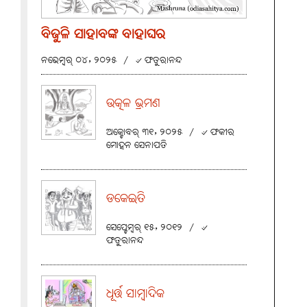
ବିଜୁଳି ସାହାବଙ୍କ ବାହାଘର
ନଭେମ୍ବର୍ ୦୪, ୨୦୨୫
/
୰ ଫତୁରାନନ୍ଦ
ଉତ୍କଳ ଭ୍ରମଣ
ଅକ୍ଟୋବର୍ ୩୧, ୨୦୨୫
/
୰ ଫକୀର
ମୋହନ ସେନାପତି
ଡକେଇତି
ସେପ୍ଟେମ୍ବର୍ ୧୫, ୨୦୧୨
/
୰
ଫତୁରାନନ୍ଦ
ଧୂର୍ତ୍ତ ସାମ୍ବାଦିକ