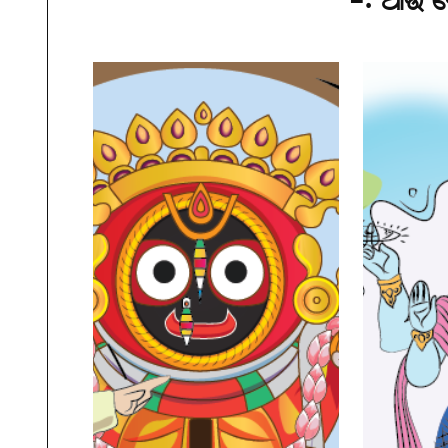
-: ଆଉ କ