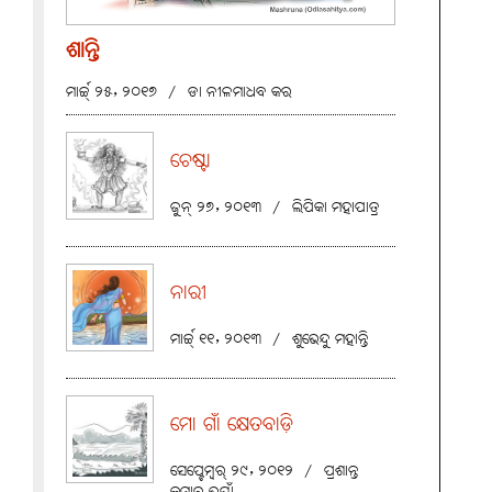
ଶାନ୍ତି
ମାର୍ଚ୍ଚ୍ ୨୫, ୨୦୧୭
/
ଡା ନୀଳମାଧବ କର
ଚେଷ୍ଟା
ଜୁନ୍ ୨୭, ୨୦୧୩
/
ଲିପିକା ମହାପାତ୍ର
ନାରୀ
ମାର୍ଚ୍ଚ୍ ୧୧, ୨୦୧୩
/
ଶୁଭେନ୍ଦୁ ମହାନ୍ତି
ମୋ ଗାଁ କ୍ଷେତବାଡ଼ି
ସେପ୍ଟେମ୍ବର୍ ୨୯, ୨୦୧୨
/
ପ୍ରଶାନ୍ତ