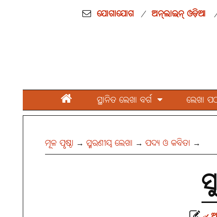
ଯୋଗାଯୋଗ
ଅନ୍‌ଲାଇନ୍ ଓଡ଼ିଆ
/
ସ୍ଥାନିତ ଲେଖା ବର୍ଗ
ଲେଖା ପଠାନ
ମୂଳ ପୃଷ୍ଠା
ସ୍ମରଣୀୟ ଲେଖା
ପଦ୍ୟ ଓ କବିତା
→
→
→
ସ
୰ ଅଭ