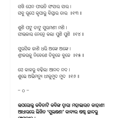
ସଖି ଘେନ ପୀରତି ସଂସାର ସାର।
ସବୁ ରୂପେ କୃପାରୁ ବିସ୍ତାର ତାର ॥୧୩॥
ଶୁଣି ପଟୁ ଚାଟୁ ସୁରମଣୀ ମଣି।
ସୀଉକାର ନେତ୍ରେ କଲା ପୁଣି ପୁଣି ॥୧୪॥
ସୁରସିକ ଜାଣି ଧରି ଅଙ୍କେ ଅଙ୍କେ।
ଶ୍ରୀକରକୁ ନିବେଶେ ଚିବୁକେ ବୁକେ ॥୧୫॥
ସେ କାଳରୁ ବଢ଼ିଲା ଆନନ୍ଦ ନଦ।
ଶୁଭେ ଅଭିମନ୍ୟୁ ଧୀକୁମୁଦ ମୁଦ ॥୧୬॥
– ୦ –
ଉପରୋକ୍ତ କବିତାଟି କବିଙ୍କ ଦ୍ୱାରା ମହାଭାରତ କାହାଣୀ
ଆଧାରରେ ଲିଖିତ ‘ସୁଲକ୍ଷଣା’ କାବ୍ୟର ଷଷ୍ଠ ଛାନ୍ଦରୁ