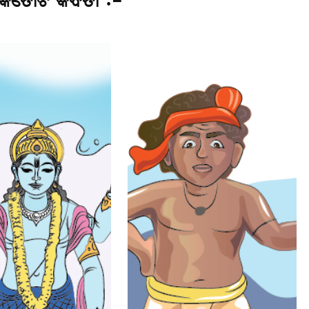
େତୋଟି କବିତା :-