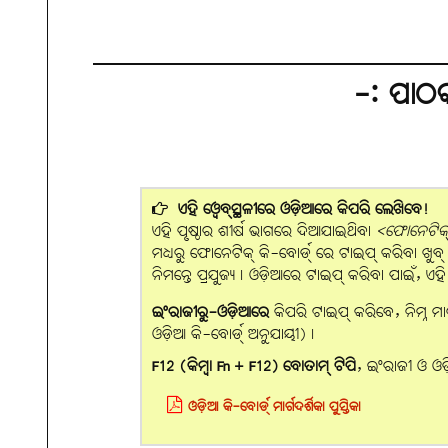
-: ପାଠ
ଏହି ୱେବ୍‌ସ୍ଥଳୀରେ ଓଡ଼ିଆରେ କିପରି ଲେଖିବେ!
ଏହି ପୃଷ୍ଠାର ଶୀର୍ଷ ଭାଗରେ ଦିଆଯାଇଥିବା
<ଫୋନେଟିକ୍ 
ମଧ୍ୟରୁ ଫୋନେଟିକ୍ କି-ବୋର୍ଡ୍ ରେ ଟାଇପ୍ କରିବା ଖୁବ୍ ସହଜ
ନିମନ୍ତେ ପ୍ରଯୁଜ୍ୟ। ଓଡ଼ିଆରେ ଟାଇପ୍ କରିବା ପାଇଁ, ଏ
ଇଂରାଜୀରୁ-ଓଡ଼ିଆରେ
କିପରି ଟାଇପ୍ କରିବେ, ନିମ୍ନ ମା
ଓଡ଼ିଆ କି-ବୋର୍ଡ୍ ଅନୁଯାୟୀ)।
F12 (କିମ୍ବା Fn + F12) ବୋତାମ୍‌ ଟିପି
, ଇଂରାଜୀ ଓ ଓ
ଓଡ଼ିଆ କି-ବୋର୍ଡ୍ ମାର୍ଗଦର୍ଶିକା ପୁସ୍ତିକା