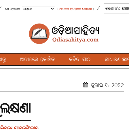
/
/
Set keyboard
(
Powered by Aprant Software
)
୍ତୁ
ଅତୀତରେ ପ୍ରକାଶିତ
କବିତା ପାଠ
ସାଧାରଣ ଜ୍ଞାନ
ଜୁଲାଇ ୧, ୨୦୨୬
ୁଲକ୍ଷଣା
ିମନ୍ୟୁ ସାମନ୍ତସିଂହାର