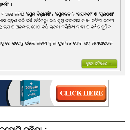
୍ତାମଣି’
।
ୟ ମଧ୍ୟରେ ରହିଛି
‘ପ୍ରେମ ଚିନ୍ତାମଣି’, ‘ପ୍ରେମକଳା’, ‘ରସବତୀ’ ଓ ‘ସୁଲକ୍ଷଣା’
ୁ ଦୀକ୍ଷା ଗ୍ରହଣ କରି କବି ଅଭିମନ୍ୟୁ ରାଧାକୃଷ୍ଣ ଲୀଳାତ୍ମକ କାବ୍ୟ କବିତା ରଚନା
ିନ୍ନ ରସ ଓ ଅଳଙ୍କାର ଯୋଗ କରି ରଚନା କରିଥିବା କାବ୍ୟ ଓ କବିତାଗୁଡ଼ିକ
ତ୍ରାରେ ଉପେନ୍ଦ୍ର ଭଞ୍ଜଙ୍କ ରଚନା ଦ୍ୱାରା ପ୍ରଭାବିତ ହେବା ସହ ମହାଭାରତର
କ୍ରମେ ସବିଶେଷ →