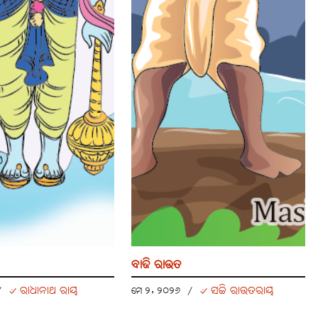
ବାଜି ରାଉତ
୰ ରାଧାନାଥ ରାୟ
୰ ସଚ୍ଚି ରାଉତରାୟ
/
ମେ ୨, ୨୦୨୬
/