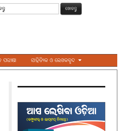
ଖୋଜନ୍ତୁ
 ପରୀକ୍ଷା
ସାହିତ୍ୟିକ ଓ ଲେଖକବୃନ୍ଦ