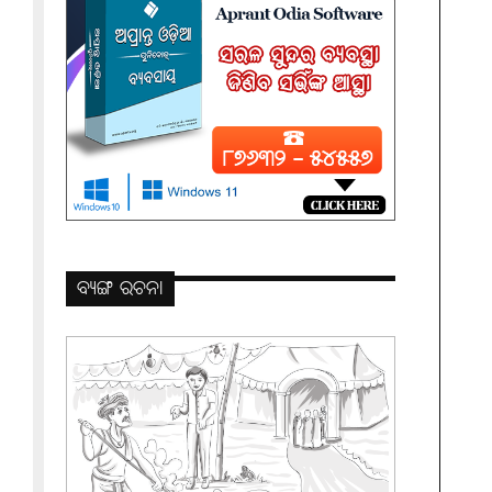
ବ୍ୟଙ୍ଗ ରଚନା