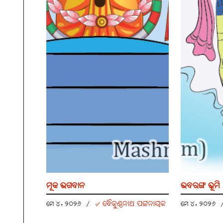
ମୂକ ଭଗବାନ
ଭବରଙ୍ଗ ଭୂମି
୰ ବୈକୁଣ୍ଠନାଥ ପଟ୍ଟନାୟକ
ମେ ୪, ୨୦୨୬
/
ମେ ୪, ୨୦୨୬