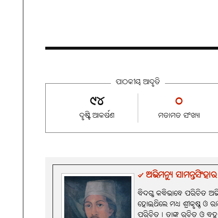
ପାଠକୀୟ ଆଦୃତି
୯୪
୦
ଦୃଷ୍ଟି ଆକର୍ଷଣ
ମତାମତ ସଂଖ୍ୟା
୰ ଅଭିମନ୍ୟୁ ସାମନ୍ତସିଂହାର
ବିଦଗ୍ଧ କବିଭାବେ ପରିଚିତ ଅ
ହୋଇଥିଲେ ମଧ୍ୟ ଶ୍ରୀକୃଷ୍ଣ ଓ ର
ପରିଚିତ। ତାଙ୍କ ରଚିତ ଓ ବହୁ ପ