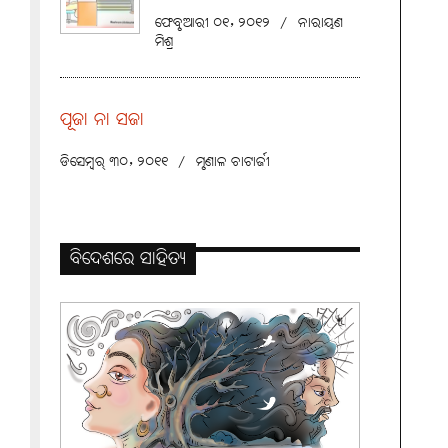
ଫେବୃଆରୀ ୦୧, ୨୦୧୨
/
ନାରାୟଣ
ମିଶ୍ର
ପୂଜା ନା ସଜା
ଡିସେମ୍ବର୍ ୩୦, ୨୦୧୧
/
ମୃଣାଳ ଚାଟାର୍ଜୀ
ବିଦେଶରେ ସାହିତ୍ୟ