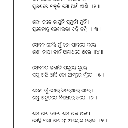
ସୁରଶରେ ଗଞ୍ଜୁଛି ମୋ ଆଣି ଆଣି ॥୨॥
ଶଙ୍କା ଜଳେ ଭାସୁଛି ସୁମୁହୀଁ ମୁହିଁ।
ସୁଭେଳାତୁ ଭେଟାଇଲା ବହି ବହି ॥ ୩॥
ସେବକ ହେଲି ମୁଁ ତୋ ପାଦରେ ଦରେ।
ଶଶୀ ହାସୀ ଚାହଁ ଅନାଥରେ ଥରେ ॥୪॥
ସେବକର ଊଣାଟି ପ୍ରଭୁରେ ଭୂରେ।
ସରୁ ଅଛି ଆସି ତୋ ଛାମୁରେ ମୁଁରେ ॥୫॥
ଶରଣ ମୁଁ ତୋର ନିରେଖରେ ଖରେ।
ଶମ୍ଭୁ ଅନୁଗତେ ବିଷଧରେ ଧରେ ॥୬॥
ଶଶ ଆଶ ନାଶେ ଶଶ ଅଙ୍କ ଅଙ୍କ।
ସେହି ପରା ଆଶାୟୀ ଆଲୋକ ଲୋକ ॥୭॥