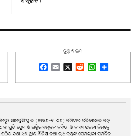
ସଂଗୃହୀତ।
ତୁଣ୍ଡ ବାଇଦ
Facebook
Email
X
Reddit
WhatsApp
Share
ଭିମନ୍ୟୁ ସାମନ୍ତସିଂହାର (୧୭୫୭-୧୮୦୬) ଜମିଦାର ପରିବାରରେ ଜନ୍ମ
ାଧାଙ୍କ ପ୍ରତି ପ୍ରେମ ଓ ଭକ୍ତିଭାବମୂଳକ କବିତା ଓ କାବ୍ୟ ରଚନା ନିମନ୍ତେ
ଠିତ ତଥା ୯୬ ଛାନ୍ଦ ବିଶିଷ୍ଟ ତଥା ରାଧାକୃଷ୍ଣଙ୍କ ପ୍ରେମଲୀଳା ସମ୍ବଳିତ