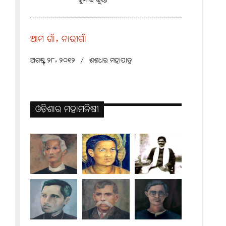
କୁମାର ଭୂୟାଁ
ଆମ ଗାଁ, ନାରୀଗାଁ
ଅଗଷ୍ଟ୍ ୨୮, ୨୦୧୨
/
ଶଶଧର ମହାପାତ୍ର
ଓଡ଼ିଶାର ମହାମନିଷୀ