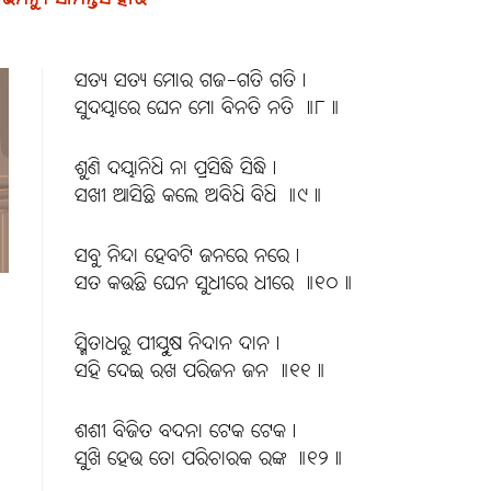
ସତ୍ୟ ସତ୍ୟ ମୋର ଗଜ-ଗତି ଗତି।
ସୁଦୟାରେ ଘେନ ମୋ ବିନତି ନତି ॥୮॥
ଶୁଣି ଦୟାନିଧି ନା ପ୍ରସିଦ୍ଧି ସିଦ୍ଧି।
ସଖୀ ଆସିଛି କଲେ ଅବିଧି ବିଧି ॥୯॥
ସବୁ ନିନ୍ଦା ହେବଟି ଜନରେ ନରେ।
ସତ କଉଛି ଘେନ ସୁଧୀରେ ଧୀରେ ॥୧୦॥
ସ୍ମିତାଧରୁ ପୀୟୁଷ ନିଦାନ ଦାନ।
ସହି ଦେଇ ରଖ ପରିଜନ ଜନ ॥୧୧॥
ଶଶୀ ବିଜିତ ବଦନା ଟେକ ଟେକ।
ସୁଖି ହେଉ ତୋ ପରିଚାରକ ରଙ୍କ ॥୧୨॥