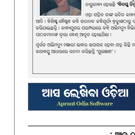
ଚାରୁକାବ୍ୟ ହେଉଛି
‘ବିଦଗ୍ଧ ଚିନ
ଏହା ସହିତ ତାଙ୍କ ରଚିତ କାବ୍
ଆଦି। ବିଶିଷ୍ଟ ବୈଷ୍ଣବ କବି ସଦାନନ୍ଦ କବିସୂର୍ଯ୍ୟ ବ୍ରହ୍ମାଙ୍କଠାର
କରିଯାଇଛନ୍ତି। କାବ୍ୟଯୁଗର ପରମ୍ପରାରେ କବି ଅଭିମନ୍ୟୁ ବିଭ
ପାଠକମାନଙ୍କ ଦ୍ୱାରା ବେଶ୍‌ ଆଦୃତ ହୋଇଥିଲା।
ସ୍ୱର୍ଗତ ଅଭିମନ୍ୟୁ ମଞ୍ଜରୀ ଭାବର ଉପାସକ ହେବା ସହ କିଛି ମା
କଥାବସ୍ତୁ ଆଧାରରେ ରଚନା କରିଛନ୍ତି ‘ସୁଲକ୍ଷଣା’।