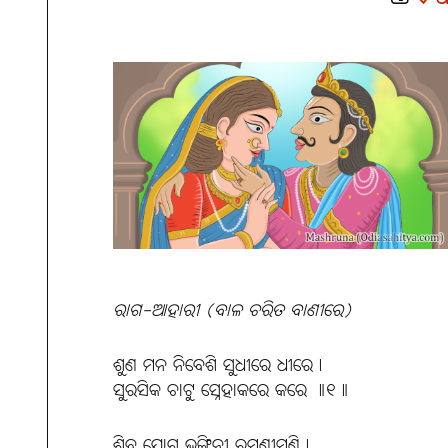
ରାଗ-ଆହାରୀ (ବାଳ ଚରିତ ବାଣୀରେ)
ଶୁଣ ମନ ନିବେଶି ସୁଧୀରେ ଧୀରେ।
ସୁରସିକ ଚାଟୁ ସ୍ନେହାକରେ କରେ ॥୧॥
ଶିବ ଯୋଗ ଭଙ୍ଗିନୀ ରମଣୀମଣି।