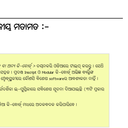
କୀୟ ମତାମତ :-
ବା ଅନ୍ୟ କି-ବୋର୍ଡ୍ >
ଚୟନକରି ଓଡ଼ିଆରେ ଟାଇପ୍ କରନ୍ତୁ। ସେଥି
। ପ୍ରଦତ୍ତ Inscript ଓ Modular କି-ବୋର୍ଡ୍ ଅଭିଜ୍ଞ ବ୍ୟକ୍ତିଙ୍କ
ହି ୱେବ୍‌ସ୍ଥଳୀରେ କୌଣସି ବିଶେଷ softwareର ଆବଶ୍ୟକତା ନାହିଁ।
ର୍ଗଦର୍ଶିକା ଇ-ପୁସ୍ତିକାରେ ସବିଶେଷ ସୂଚନା ଦିଆଯାଇଛି (୩ଟି ପ୍ରକାର
ଡ଼ିଆ କି-ବୋର୍ଡ୍ ମଧ୍ୟରେ ଅଦଳବଦଳ କରିପାରିବେ।