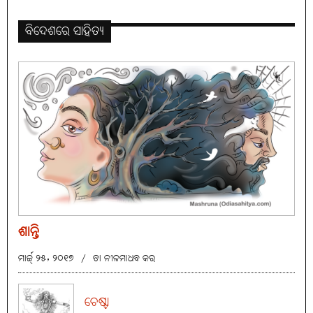
ବିଦେଶରେ ସାହିତ୍ୟ
ଶାନ୍ତି
ମାର୍ଚ୍ଚ୍ ୨୫, ୨୦୧୭
/
ଡା ନୀଳମାଧବ କର
ଚେଷ୍ଟା