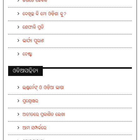
ଜଗତେ କେବଳ
ଦେଖିଛ କି ମୋ ଓଡ଼ିଶା କୁ?
ଶେଫାଳି ପ୍ରତି
ଭାର୍ଯ୍ୟା ପୂରାଣ
ଚେଷ୍ଟା
ଓଡିଆସାହିତ୍ୟ
ଇଣ୍ଟର୍ନେଟ୍ ଓ ଓଡ଼ିଆ ଭାଷା
ପ୍ରଶ୍ନୋତ୍ତର
ଅତୀତରେ ପ୍ରକାଶିତ ଲେଖା
ଆମ ସମ୍ପର୍କରେ