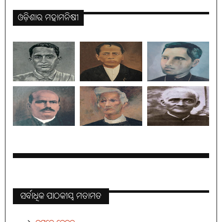
ଓଡ଼ିଶାର ମହାମନିଷୀ
ସର୍ବାଧିକ ପାଠକୀୟ ମତାମତ