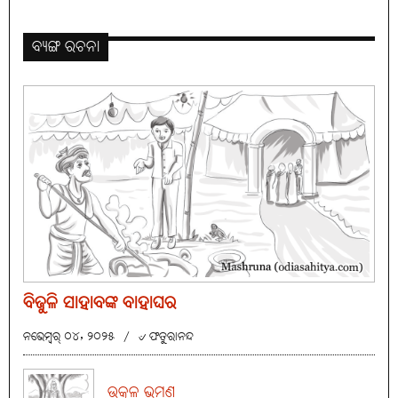
ବ୍ୟଙ୍ଗ ରଚନା
ବିଜୁଳି ସାହାବଙ୍କ ବାହାଘର
ନଭେମ୍ବର୍ ୦୪, ୨୦୨୫
/
୰ ଫତୁରାନନ୍ଦ
ଉତ୍କଳ ଭ୍ରମଣ