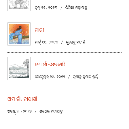
ଜୁନ୍ ୨୭, ୨୦୧୩
/
ଲିପିକା ମହାପାତ୍ର
ନାରୀ
ମାର୍ଚ୍ଚ୍ ୧୧, ୨୦୧୩
/
ଶୁଭେନ୍ଦୁ ମହାନ୍ତି
ମୋ ଗାଁ କ୍ଷେତବାଡ଼ି
ସେପ୍ଟେମ୍ବର୍ ୨୯, ୨୦୧୨
/
ପ୍ରଶାନ୍ତ କୁମାର ଭୂୟାଁ
ଆମ ଗାଁ, ନାରୀଗାଁ
ଅଗଷ୍ଟ୍ ୨୮, ୨୦୧୨
/
ଶଶଧର ମହାପାତ୍ର