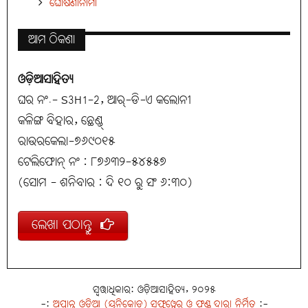
ଘୋଷଣାନାମା
ଆମ ଠିକଣା
ଓଡ଼ିଆସାହିତ୍ୟ
ଘର ନଂ.- S3H1-2, ଆର୍-ଡି-ଏ କଲୋନୀ
କଳିଙ୍ଗ ବିହାର, ଛେଣ୍ଡ୍
ରାଉରକେଲା-୭୬୯୦୧୫
ଟେଲିଫୋନ୍ ନଂ : ୮୭୬୩୨-୫୪୫୫୭
(ସୋମ - ଶନିବାର : ଦି ୧୦ ରୁ ସଂ ୬:୩୦)
ଲେଖା ପଠାନ୍ତୁ
ସ୍ୱତ୍ତାଧିକାର: ଓଡ଼ିଆସାହିତ୍ୟ, ୨୦୨୫
-:
ଅପ୍ରାନ୍ତ ଓଡ଼ିଆ (ୟୁନିକୋଡ୍) ସଫ୍ଟ୍‌ୱେର୍ ଓ ଫଣ୍ଟ୍ ଦ୍ୱାରା ନିର୍ମିତ
:-