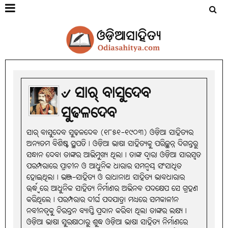
୰ ସାର୍‌ ବାସୁଦେବ
ସୁଢଳଦେବ
ସାର୍‌ ବାସୁଦେବ ସୁଢ଼ଳଦେବ (୧୮୫୧-୧୯୦୩) ଓଡ଼ିଆ ସାହିତ୍ୟର
ଅନ୍ୟତମ ବିଶିଷ୍ଟ ସ୍ଥପତି। ଓଡ଼ିଆ ଭାଷା ସାହିତ୍ୟକୁ ପରିଚ୍ଛନ୍ନ ଦିଗନ୍ତରୁ
ସନ୍ଧାନ ଦେବା ତାଙ୍କର ଆଭିମୁଖ୍ୟ ଥିଲା। ତାଙ୍କ ଦ୍ବାରା ଓଡ଼ିଆ ସାରସ୍ବତ
ପରମ୍ପରାରେ ପ୍ରାଚୀନ ଓ ଆଧୁନିକ ଧାରାର ସମନ୍ବୟ ସଂସାଧିତ
ହୋଇଥିଲା। ଭଞ୍ଜ-ସାହିତ୍ୟ ଓ ରାଧାନାଥ ସାହିତ୍ୟ ଭାବଧାରାର
ଊର୍ଦ୍ଧ୍ବରେ ଆଧୁନିକ ସାହିତ୍ୟ ନିର୍ମାଣର ଅଭିନବ ପଦକ୍ଷେପ ସେ ଗ୍ରହଣ
କରିଥିଲେ। ପରମ୍ପରାର ଦୀର୍ଘ ପଦଯାତ୍ରା ମଧ୍ୟରେ ସମକାଳୀନ
ନବୀନତ୍ବକୁ ଚିରନ୍ତନ ବ୍ୟାପ୍ତି ପ୍ରଦାନ କରିବା ଥିଲା ତାଙ୍କର ଲକ୍ଷ୍ୟ।
ଓଡ଼ିଆ ଭାଷା ସୁରକ୍ଷାଠାରୁ ଶୁଦ୍ଧ ଓଡ଼ିଆ ଭାଷା ସାହିତ୍ୟ ନିର୍ମାଣରେ