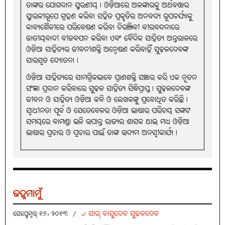
ତାଙ୍କର ଯୋଗଦାନ ସ୍ମରଣୀୟ। ଓଡ଼ିଆରେ ଅଳଙ୍କାରକୁ ଅର୍ଥବତ୍ତାର
ସ୍ମାରକୀରୂପେ ଗ୍ରହଣ କରିବା ସହିତ ପ୍ରକୃତିର ଅନବଦ୍ୟ ରୂପଚର୍ଯ୍ୟାକୁ
କାବ୍ୟଶୈଳୀରେ ପରିବେଷଣ କରିବା ଚିରଞ୍ଜିବୀ ବୀରବନ୍ଦନାରେ
ଜାତୀୟବାଦୀ ବୀଜବପନ କରିବା ଏବଂ ବୈଦିକ ସାହିତ୍ୟ ଅନ୍ତରାଳରେ
ଓଡ଼ିଆ ସାହିତ୍ୟର ଜୀବନୀଶକ୍ତି ଅନ୍ବେଷଣ କରିବାହିଁ ସୁଢ଼ଳଦେବଙ୍କ
ସାରସ୍ବତ ଦ୍ୟୋତନା।
ଓଡ଼ିଆ ସାହିତ୍ୟରେ ସାମଗ୍ରିକଭାବେ ପ୍ରାଣଶକ୍ତି ସଞ୍ଚାର କରି ଏକ ନୂତନ
ସଂଜ୍ଞା ପ୍ରଦାନ କରିବାରେ ସୁଢ଼ଳ ସାହିତ୍ୟ ସିଦ୍ଧିପ୍ରାପ୍ତ। ସୁଢ଼ଳଦେବଙ୍କ
ଜୀବନ ଓ ସାହିତ୍ୟ ଓଡ଼ିଆ କବି ଓ ଲେଖକଙ୍କୁ ପ୍ରବୋଧିତ କରିଛି।
ସ୍ବାଧୀନତା ପୂର୍ବ ଓ ସେତେବେଳର ଓଡ଼ିଆ ଭାଷାର ପରିଚୟ ସଙ୍କଟ
ସମୟରେ ବାମଣ୍ଡା ଭଳି ଉପାନ୍ତ ରାଜ୍ୟର ଶାସକ ଥାଇ ମଧ୍ୟ ଓଡ଼ିଆ
ଭାଷାର ପ୍ରଚାର ଓ ପ୍ରଚାର ପାଇଁ ତାଙ୍କ ଉଦ୍ୟମ ଅନସ୍ବୀକାର୍ଯ୍ୟ।
ଜହ୍ନମାମୁଁ
୰ ସାର୍‌ ବାସୁଦେବ ସୁଢଳଦେବ
ସେପ୍ଟେମ୍ବର୍ ୧୬, ୨୦୧୩
/