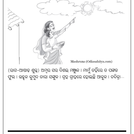
(ରାଗ-ଆଷାଢ଼ ଶୁକ୍ଳ) ଅମ୍ବର ସର ଦିଶଇ ମଞ୍ଜୁଳ। ମାମୁଁ ତହିଁରେ ତ ପଙ୍କଜ
ଫୁଲ। ଉଜ୍ଜ୍ୱଳ କୁମୁଦ ତାରା ସଙ୍କୁଳ। ଗ୍ରହ ଗ୍ରାହରେ ହୋଇଛି ଆକୁଳ। ଚନ୍ଦିକ୍ରା...