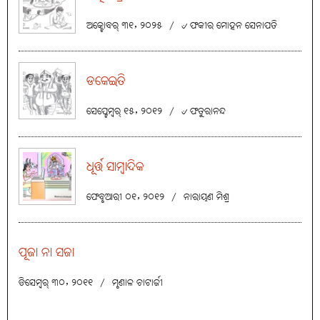
ଅକ୍ଟୋବର୍ ୩୧, ୨୦୨୫
/
୰ ଫକୀର ମୋହନ ସେନାପତି
ଡକେଇତି
ସେପ୍ଟେମ୍ବର୍ ୧୫, ୨୦୧୨
/
୰ ଫତୁରାନନ୍ଦ
ଧୂର୍ତ୍ତ ସାମ୍ବାଦିକ
ଫେବୃଆରୀ ୦୧, ୨୦୧୨
/
ନାରାୟଣ ମିଶ୍ର
ପୂଜା ନା ସଜା
ଡିସେମ୍ବର୍ ୩୦, ୨୦୧୧
/
ମୃଣାଳ ଚାଟାର୍ଜୀ