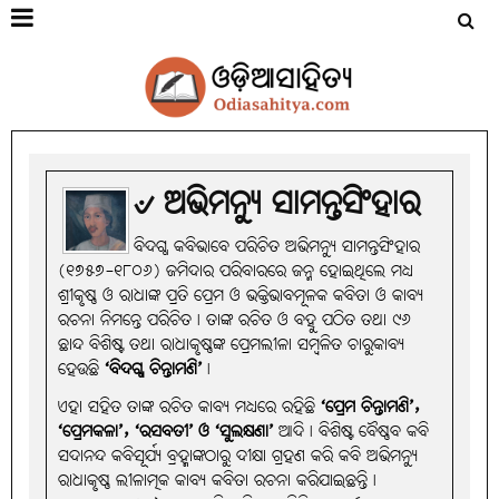
୰ ଅଭିମନ୍ୟୁ ସାମନ୍ତସିଂହାର
ବିଦଗ୍ଧ କବିଭାବେ ପରିଚିତ ଅଭିମନ୍ୟୁ ସାମନ୍ତସିଂହାର
(୧୭୫୭-୧୮୦୬) ଜମିଦାର ପରିବାରରେ ଜନ୍ମ ହୋଇଥିଲେ ମଧ୍ୟ
ଶ୍ରୀକୃଷ୍ଣ ଓ ରାଧାଙ୍କ ପ୍ରତି ପ୍ରେମ ଓ ଭକ୍ତିଭାବମୂଳକ କବିତା ଓ କାବ୍ୟ
ରଚନା ନିମନ୍ତେ ପରିଚିତ। ତାଙ୍କ ରଚିତ ଓ ବହୁ ପଠିତ ତଥା ୯୬
ଛାନ୍ଦ ବିଶିଷ୍ଟ ତଥା ରାଧାକୃଷ୍ଣଙ୍କ ପ୍ରେମଲୀଳା ସମ୍ବଳିତ ଚାରୁକାବ୍ୟ
ହେଉଛି
‘ବିଦଗ୍ଧ ଚିନ୍ତାମଣି’
।
ଏହା ସହିତ ତାଙ୍କ ରଚିତ କାବ୍ୟ ମଧ୍ୟରେ ରହିଛି
‘ପ୍ରେମ ଚିନ୍ତାମଣି’,
‘ପ୍ରେମକଳା’, ‘ରସବତୀ’ ଓ ‘ସୁଲକ୍ଷଣା’
ଆଦି। ବିଶିଷ୍ଟ ବୈଷ୍ଣବ କବି
ସଦାନନ୍ଦ କବିସୂର୍ଯ୍ୟ ବ୍ରହ୍ମାଙ୍କଠାରୁ ଦୀକ୍ଷା ଗ୍ରହଣ କରି କବି ଅଭିମନ୍ୟୁ
ରାଧାକୃଷ୍ଣ ଲୀଳାତ୍ମକ କାବ୍ୟ କବିତା ରଚନା କରିଯାଇଛନ୍ତି।