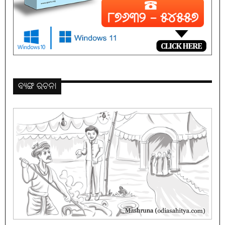
ବ୍ୟଙ୍ଗ ରଚନା