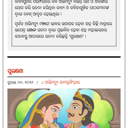
କାବ୍ୟଯୁଗର ପରମ୍ପରାରେ କବି ଅଭିମନ୍ୟୁ ବିଭିନ୍ନ ରସ ଓ ଅଳଙ୍କାର
ଯୋଗ କରି ରଚନା କରିଥିବା କାବ୍ୟ ଓ କବିତାଗୁଡ଼ିକ ପାଠକମାନଙ୍କ
ଦ୍ୱାରା ବେଶ୍‌ ଆଦୃତ ହୋଇଥିଲା।
ସ୍ୱର୍ଗତ ଅଭିମନ୍ୟୁ ମଞ୍ଜରୀ ଭାବର ଉପାସକ ହେବା ସହ କିଛି ମାତ୍ରାରେ
ଉପେନ୍ଦ୍ର ଭଞ୍ଜଙ୍କ ରଚନା ଦ୍ୱାରା ପ୍ରଭାବିତ ହେବା ସହ ମହାଭାରତର
କଥାବସ୍ତୁ ଆଧାରରେ ରଚନା କରିଛନ୍ତି ‘ସୁଲକ୍ଷଣା’।
ସୁଲକ୍ଷଣା
୰ ଅଭିମନ୍ୟୁ ସାମନ୍ତସିଂହାର
ଜୁଲାଇ ୦୧, ୨୦୨୬
/