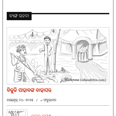
ବ୍ୟଙ୍ଗ ରଚନା
ବିଜୁଳି ସାହାବଙ୍କ ବାହାଘର
ନଭେମ୍ବର୍ ୦୪, ୨୦୨୫
/
୰ ଫତୁରାନନ୍ଦ