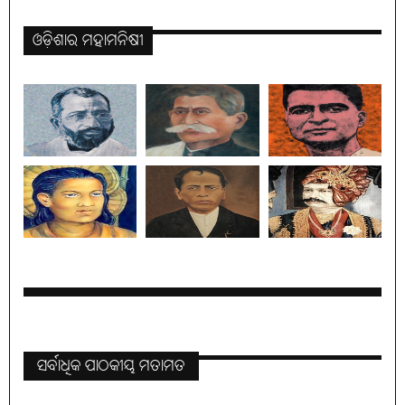
ଓଡ଼ିଶାର ମହାମନିଷୀ
ସର୍ବାଧିକ ପାଠକୀୟ ମତାମତ