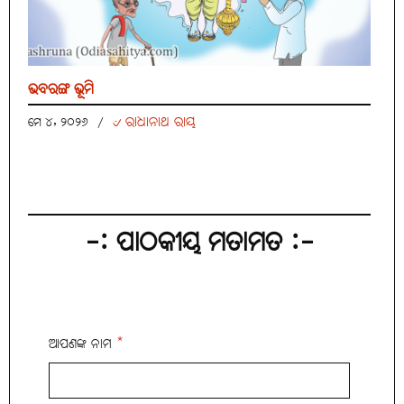
ଭବରଙ୍ଗ ଭୂମି
୰ ରାଧାନାଥ ରାୟ
ମେ ୪, ୨୦୨୬
/
-: ପାଠକୀୟ ମତାମତ :-
ଆପଣଙ୍କ ନାମ
*