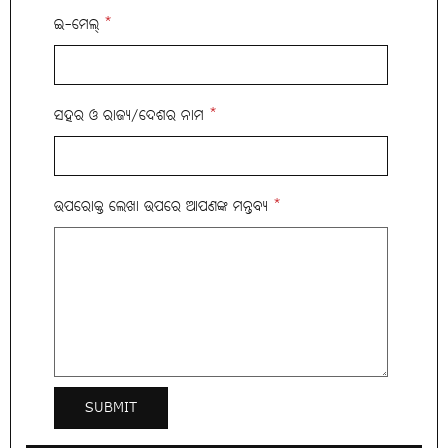
ଇ-ମେଲ୍
*
ସହର ଓ ରାଜ୍ୟ/ଦେଶର ନାମ
*
ଉପରୋକ୍ତ ଲେଖା ଉପରେ ଆପଣଙ୍କ ମନ୍ତବ୍ୟ
*