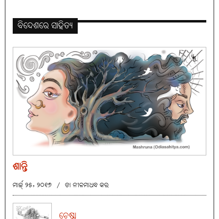
ବିଦେଶରେ ସାହିତ୍ୟ
ଶାନ୍ତି
ମାର୍ଚ୍ଚ୍ ୨୫, ୨୦୧୭
/
ଡା ନୀଳମାଧବ କର
ଚେଷ୍ଟା