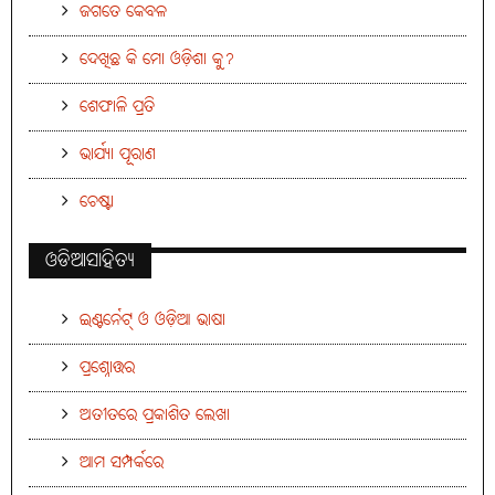
ଜଗତେ କେବଳ
ଦେଖିଛ କି ମୋ ଓଡ଼ିଶା କୁ?
ଶେଫାଳି ପ୍ରତି
ଭାର୍ଯ୍ୟା ପୂରାଣ
ଚେଷ୍ଟା
ଓଡିଆସାହିତ୍ୟ
ଇଣ୍ଟର୍ନେଟ୍ ଓ ଓଡ଼ିଆ ଭାଷା
ପ୍ରଶ୍ନୋତ୍ତର
ଅତୀତରେ ପ୍ରକାଶିତ ଲେଖା
ଆମ ସମ୍ପର୍କରେ