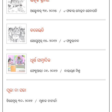
ଉତ୍କଳ ଭ୍ରମଣ
ଅକ୍ଟୋବର୍ ୩୧, ୨୦୨୫
/
୰ ଫକୀର ମୋହନ ସେନାପତି
ଡକେଇତି
ସେପ୍ଟେମ୍ବର୍ ୧୫, ୨୦୧୨
/
୰ ଫତୁରାନନ୍ଦ
ଧୂର୍ତ୍ତ ସାମ୍ବାଦିକ
ଫେବୃଆରୀ ୦୧, ୨୦୧୨
/
ନାରାୟଣ ମିଶ୍ର
ପୂଜା ନା ସଜା
ଡିସେମ୍ବର୍ ୩୦, ୨୦୧୧
/
ମୃଣାଳ ଚାଟାର୍ଜୀ