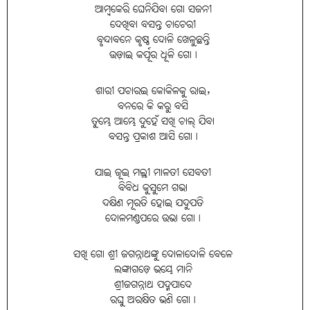
ଆମ୍ବକେରି ଘେନିଯିବା ଗୋ ସଜନୀ
ଦେଖିବା ବସନ୍ତ ଚାଚେରୀ
ବୃନ୍ଦାବନେ କୃଷ୍ଣ ଦୋଳି ଖେଳୁଛନ୍ତି
ଉଡ଼ାଇ କର୍ପୂର ଧୂଳି ଗୋ।
ଶାରୀ ପଚାରଇ କୋକିଳକୁ ରାଇ,
ବନରେ କି କରୁ ବସି
ତୁମ୍ଭେ ଆମ୍ଭେ ଦୁହେଁ ସଖି ଚାଲ୍ ଯିବା
ବସନ୍ତ ପ୍ରକାଶ ଆସି ଗୋ।
ଯାଇ ଜୂଇ ମଲ୍ଲୀ ମାଳତୀ ସେବତୀ
ବିବିଧ କୁସୁମେ ଗଭା
ଦକ୍ଷିଣ ମୂରତି ହୋଇ ଯଦୁପତି
ଦୋଳମଣ୍ଡପରେ ଉଭା ଗୋ।
ସଖି ଗୋ ଶ୍ରୀ ଜଗନ୍ନାଥଙ୍କୁ ଦୋଳାଦୋଳି ବେଳେ
ଲଙ୍କାଗଡ଼େ ଭୟେ ମାନି
ଶ୍ରୀଜଗନ୍ନାଥ ପଦ୍ମପାଦେ
ରଘୁ ଅରକ୍ଷିତ ଭଣି ଗୋ।