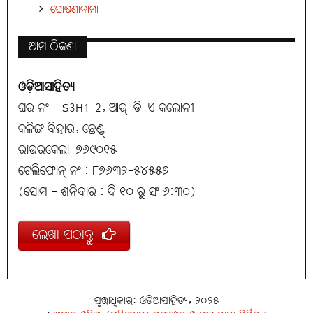
ଘୋଷଣାନାମା
ଆମ ଠିକଣା
ଓଡ଼ିଆସାହିତ୍ୟ
ଘର ନଂ.- S3H1-2, ଆର୍-ଡି-ଏ କଲୋନୀ
କଳିଙ୍ଗ ବିହାର, ଛେଣ୍ଡ୍
ରାଉରକେଲା-୭୬୯୦୧୫
ଟେଲିଫୋନ୍ ନଂ : ୮୭୬୩୨-୫୪୫୫୭
(ସୋମ - ଶନିବାର : ଦି ୧୦ ରୁ ସଂ ୬:୩୦)
ଲେଖା ପଠାନ୍ତୁ
ସ୍ୱତ୍ତାଧିକାର: ଓଡ଼ିଆସାହିତ୍ୟ, ୨୦୨୫