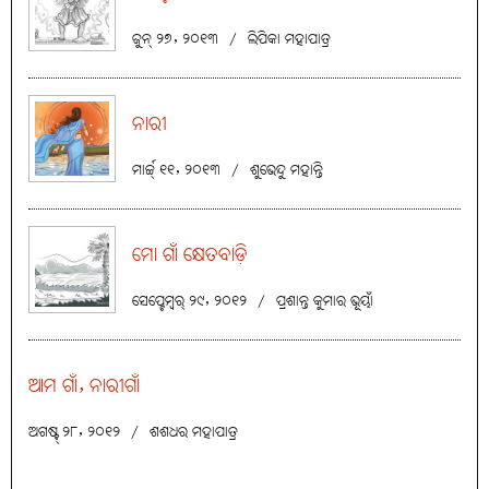
ଜୁନ୍ ୨୭, ୨୦୧୩
/
ଲିପିକା ମହାପାତ୍ର
ନାରୀ
ମାର୍ଚ୍ଚ୍ ୧୧, ୨୦୧୩
/
ଶୁଭେନ୍ଦୁ ମହାନ୍ତି
ମୋ ଗାଁ କ୍ଷେତବାଡ଼ି
ସେପ୍ଟେମ୍ବର୍ ୨୯, ୨୦୧୨
/
ପ୍ରଶାନ୍ତ କୁମାର ଭୂୟାଁ
ଆମ ଗାଁ, ନାରୀଗାଁ
ଅଗଷ୍ଟ୍ ୨୮, ୨୦୧୨
/
ଶଶଧର ମହାପାତ୍ର