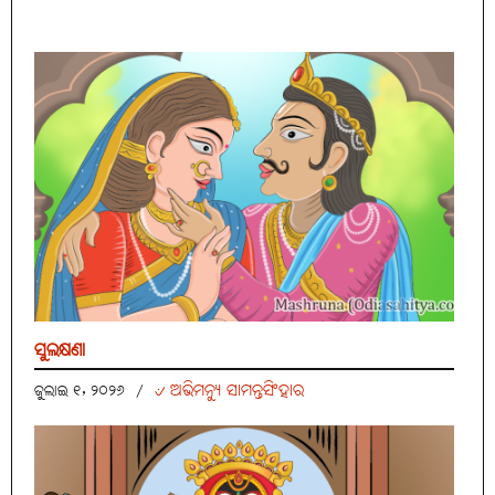
ସୁଲକ୍ଷଣା
୰ ଅଭିମନ୍ୟୁ ସାମନ୍ତସିଂହାର
ଜୁଲାଇ ୧, ୨୦୨୬
/