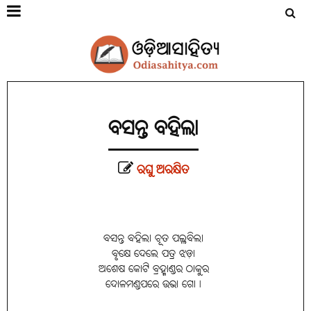
ବସନ୍ତ ବହିଲା
ରଘୁ ଅରକ୍ଷିତ
ବସନ୍ତ ବହିଲା ଚୂତ ପଲ୍ଲବିଲା
ବୃକ୍ଷେ ଦେଲେ ପତ୍ର ଝଡ଼ା
ଅଶେଷ କୋଟି ବ୍ରହ୍ମାଣ୍ଡର ଠାକୁର
ଦୋଳମଣ୍ଡପରେ ଉଭା ଗୋ।