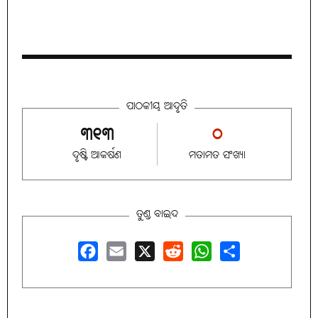
ପାଠକୀୟ ଆଦୃତି
୩୧୩
୦
ଦୃଷ୍ଟି ଆକର୍ଷଣ
ମତାମତ ସଂଖ୍ୟା
ତୁଣ୍ଡ ବାଇଦ
Facebook
Email
X
Reddit
WhatsApp
Share