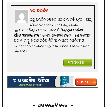
ରଘୁ ଅରକ୍ଷିତ
ରଘୁ ଅରକ୍ଷିତ ଷୋଡ଼ଷ ଶତାବ୍ଦୀର କବି ଥିଲେ। ତାଙ୍କୁ
ଶ୍ରୀଚୈତନ୍ୟ ଦେବଙ୍କ ସମସାମୟିକ ବୋଲି
କୁହାଯାଏ। ବିଭିନ୍ନ ପଦାବଳି, ଭଜନ ଓ
‘ଶକୁନ୍ତଳା ଚଉତିଶା’
ସହିତ ‘ଗୋଚର ଗୀତା’
ତାଙ୍କର ଅନ୍ୟତମ ରଚନା। ସେ ବଳରାମ
ଦାସ ଓ କାହ୍ନୁ ଦାସଙ୍କ ସହିତ ମିଶି ‘ଜ୍ଞାନ ଉଦେ ଚଉତିଶା’ ଓ
ରସାନନ୍ଦ ନବଘନ ଚାନ୍ଦଙ୍କ ସହିତ ମିଶି ‘ଅବକାଶ ଭଜନ’ ରଚନା
କରିଥିଲେ।
କ୍ରମେ ସବିଶେଷ →
-: ଆଉ କେତୋଟି କବିତା :-