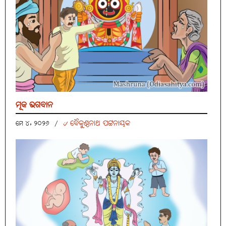
ମୂକ ଭଗବାନ
୰ ବୈକୁଣ୍ଠନାଥ ପଟ୍ଟନାୟକ
ମେ ୪, ୨୦୨୬
/