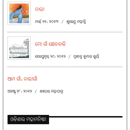
ନାରୀ
ମାର୍ଚ୍ଚ୍ ୧୧, ୨୦୧୩
/
ଶୁଭେନ୍ଦୁ ମହାନ୍ତି
ମୋ ଗାଁ କ୍ଷେତବାଡ଼ି
ସେପ୍ଟେମ୍ବର୍ ୨୯, ୨୦୧୨
/
ପ୍ରଶାନ୍ତ କୁମାର ଭୂୟାଁ
ଆମ ଗାଁ, ନାରୀଗାଁ
ଅଗଷ୍ଟ୍ ୨୮, ୨୦୧୨
/
ଶଶଧର ମହାପାତ୍ର
ଓଡ଼ିଶାର ମହାମନିଷୀ