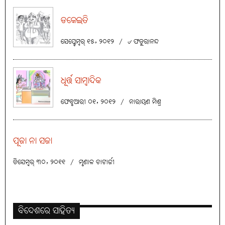
ଡକେଇତି
ସେପ୍ଟେମ୍ବର୍ ୧୫, ୨୦୧୨
/
୰ ଫତୁରାନନ୍ଦ
ଧୂର୍ତ୍ତ ସାମ୍ବାଦିକ
ଫେବୃଆରୀ ୦୧, ୨୦୧୨
/
ନାରାୟଣ ମିଶ୍ର
ପୂଜା ନା ସଜା
ଡିସେମ୍ବର୍ ୩୦, ୨୦୧୧
/
ମୃଣାଳ ଚାଟାର୍ଜୀ
ବିଦେଶରେ ସାହିତ୍ୟ