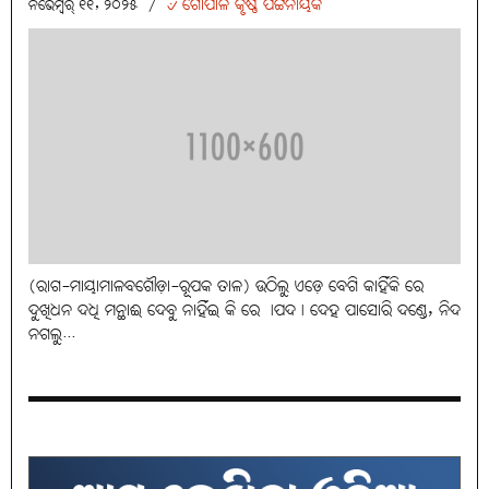
୰ ଗୋପାଳ କୃଷ୍ଣ ପଟ୍ଟନାୟକ
ନଭେମ୍ବର୍ ୧୧, ୨୦୨୫
/
(ରାଗ-ମାୟାମାଳବଗୌଡ଼ା-ରୂପକ ତାଳ) ଉଠିଲୁ ଏଡ଼େ ବେଗି କାହିଁକି ରେ
ଦୁଖିଧନ ଦଧି ମନ୍ଥାଈ ଦେବୁ ନାହିଁଇ କି ରେ ।ପଦ। ଦେହ ପାସୋରି ଦଣ୍ଡେ, ନିଦ
ନଗଲୁ...