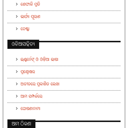
ଶେଫାଳି ପ୍ରତି
ଭାର୍ଯ୍ୟା ପୂରାଣ
ଚେଷ୍ଟା
ଓଡିଆସାହିତ୍ୟ
ଇଣ୍ଟର୍ନେଟ୍ ଓ ଓଡ଼ିଆ ଭାଷା
ପ୍ରଶ୍ନୋତ୍ତର
ଅତୀତରେ ପ୍ରକାଶିତ ଲେଖା
ଆମ ସମ୍ପର୍କରେ
ଘୋଷଣାନାମା
ଆମ ଠିକଣା