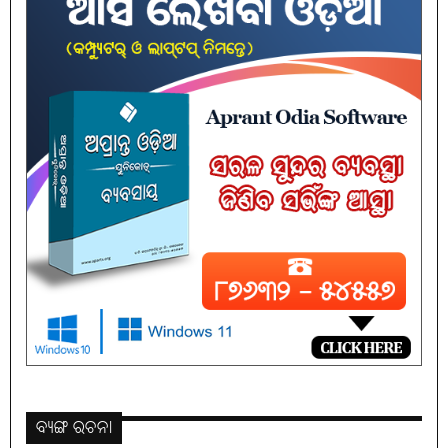
ବ୍ୟଙ୍ଗ ରଚନା