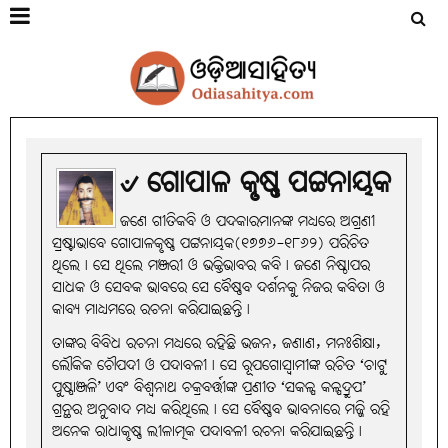
୰ ଗୋପାଳ କୃଷ୍ଣ ପଟ୍ଟନାୟକ
ଜଣେ ଗୀତିକବି ଓ ପଦକାରମାନଙ୍କ ମଧ୍ୟରେ ଅଗ୍ରଣୀ
ସ୍ରଷ୍ଟାଭାବେ ଗୋପାଳକୃଷ୍ଣ ପଟ୍ଟନାୟକ(୧୭୭୬-୧୮୬୨) ପରିଚିତ
ଥିଲେ। ସେ ଥିଲେ ମଞ୍ଜରୀ ଓ ଭକ୍ତିଭାବର କବି। ଜଣେ ନିଷ୍ଠାପର
ସାଧକ ଓ ସେବକ ଭାବରେ ସେ ବୈଷ୍ଣବ ଦର୍ଶନକୁ ନିଜର କବିତା ଓ
କାବ୍ୟ ମାଧ୍ୟମରେ ରଚନା କରିଯାଇଛନ୍ତି।
ତାଙ୍କର ବିବିଧ ରଚନା ମଧ୍ୟରେ ରହିଛି ଭଜନ, ଜଣାଣ, ମନଃଶିକ୍ଷା,
ଲୌକିକ ଚୌପଦୀ ଓ ପଦାବଳୀ। ସେ ରୂପଗୋସ୍ୱାମୀଙ୍କ ରଚିତ ‘ଚାଟୁ
ପୁଷ୍ପାଞ୍ଜଳି’ ଏବଂ ବିଶ୍ୱନାଥ ଚକ୍ରବର୍ତ୍ତୀଙ୍କ ପ୍ରଣୀତ ‘ସକଳ୍ପ କଳ୍ପଦ୍ରୁପ’
ଗ୍ରନ୍ଥର ଅନୁବାଦ ମଧ୍ୟ କରିଥିଲେ। ସେ ବୈଷ୍ଣବ ଭାବନାରେ ମଜ୍ଜି ରହି
ଅନେକ ରାଧାକୃଷ୍ଣ ଲୀଳାତ୍ମକ ପଦାବଳୀ ରଚନା କରିଯାଇଛନ୍ତି।