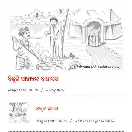
ବିଜୁଳି ସାହାବଙ୍କ ବାହାଘର
ନଭେମ୍ବର୍ ୦୪, ୨୦୨୫
/
୰ ଫତୁରାନନ୍ଦ
ଉତ୍କଳ ଭ୍ରମଣ
ଅକ୍ଟୋବର୍ ୩୧, ୨୦୨୫
/
୰ ଫକୀର ମୋହନ ସେନାପତି