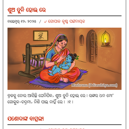
ଶୁଅ ତୁନି ହୋଇ ରେ
୰ ଗୋପାଳ କୃଷ୍ଣ ପଟ୍ଟନାୟକ
ନଭେମ୍ବର୍ ୧୨, ୨୦୨୫
/
ବ୍ରଜକୁ ଚୋର ଆସିଛି ଘେନିଯିବ, ଶୁଅ ତୁନି ହୋଇ ରେ। ରଙ୍କର ଧନ ମୋ’
ଗୋକୁଳ-ଚନ୍ଦ୍ରମା, ନିଶି ପାଇ ନାହିଁ ରେ। ।୧।
ଯଶୋଦାଙ୍କ ବାତ୍ସଲ୍ୟ