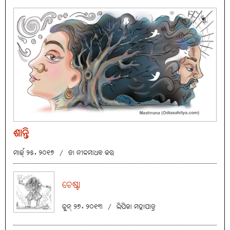
ଶାନ୍ତି
ମାର୍ଚ୍ଚ୍ ୨୫, ୨୦୧୭
/
ଡା ନୀଳମାଧବ କର
ଚେଷ୍ଟା
ଜୁନ୍ ୨୭, ୨୦୧୩
/
ଲିପିକା ମହାପାତ୍ର