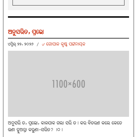
ଅନୁସରିତ, ପ୍ରଭୋ
୰ ଗୋପାଳ କୃଷ୍ଣ ପଟ୍ଟନାୟକ
ଏପ୍ରିଲ୍ ୨୨, ୨୦୨୬
/
ଅନୁସରି ତ, ପ୍ରଭୋ, କାଳଯାକ ଗଲା ସରି ତ। କର ବିତରଣ କଲେ କେତେ
ଉଣା ହୁଅନ୍ତା କରୁଣା-ସରିତ? ।୦।