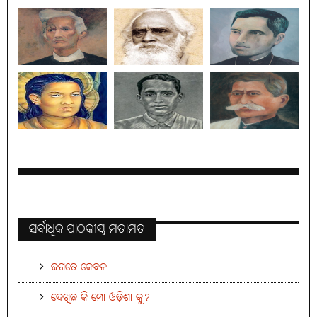
ସର୍ବାଧିକ ପାଠକୀୟ ମତାମତ
ଜଗତେ କେବଳ
ଦେଖିଛ କି ମୋ ଓଡ଼ିଶା କୁ?