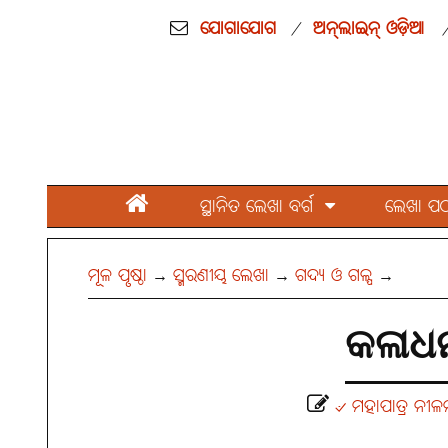
ଯୋଗାଯୋଗ
ଅନ୍‌ଲାଇନ୍ ଓଡ଼ିଆ
/
ସ୍ଥାନିତ ଲେଖା ବର୍ଗ
ଲେଖା ପଠାନ
ମୂଳ ପୃଷ୍ଠା
ସ୍ମରଣୀୟ ଲେଖା
ଗଦ୍ୟ ଓ ଗଳ୍ପ
→
→
→
କଳାଧ
୰ ମହାପାତ୍ର ନୀଳ