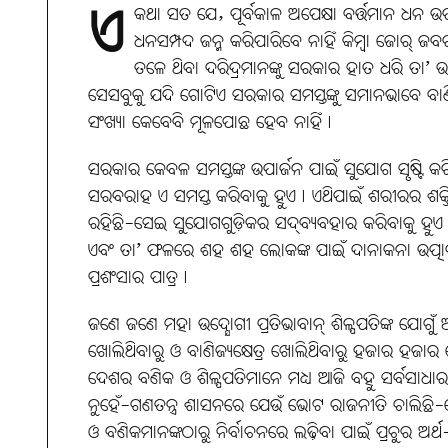
ଏ
କଥା ସତ ଯେ, ପୂର୍ବକାଳ ଅପେକ୍ଷା ବର୍ତ୍ତମାନ ଧନ ଉ
ଧନସମ୍ପଦ ଜନ୍ମ କରିପାରିବେ ନାହିଁ କିମ୍ବା ଜୋର୍‌ ଜବର
ତଳେ ଥିବା ଦରିଦ୍ରମାନଙ୍କୁ ସରକାର ହାତ ଧରି ତା’
ସେସବୁକୁ ଯଦି ଗୋଟିଏ ସରକାର ସମସ୍ତଙ୍କୁ ସମାନଭାବେ ବାଣ୍
ସଂଖ୍ୟା କେବେବି ମୂଳପୋଛ ହେବ ନାହିଁ।
ସରକାର କେବଳ ସମସ୍ତଙ୍କ ଉପାର୍ଜନ ପାଇଁ ସୁଯୋଗ ସୃଷ୍ଟି କ
ସରବରାହ ଏ ସମସ୍ତ କରିବାକୁ ହୁଏ। ଏଥିପାଇଁ ଶରୀରର ଶକ୍ତି ଓ
ରହିଛି-ସେଇ ସୁଯୋଗଗୁଡ଼ିକର ସଦ୍‌ବ୍ୟବହାର କରିବାକୁ ହୁଏ। ଯେ
ଏବଂ ତା’ ଫଳରେ ଶହ ଶହ ଲୋକଙ୍କ ପାଇଁ ଦାନାକନା ଉତ୍ପାଦନର 
ପ୍ରଶଂସାର ପାତ୍ର।
ଜଣେ ଜଣେ ମହା ଉଦ୍ଯୋଗୀ ପ୍ରତିଭାବାନ୍‌ ଶିଳ୍ପପତିଙ୍କ ଯୋଗ
ଖୋଲିଥିବାରୁ ଓ ବାଣିଜ୍ୟକ୍ଷେତ୍ର ଖୋଲିଥିବାରୁ ହଜାର ହଜାର
ଦେଶର ବଣିକ ଓ ଶିଳ୍ପପତିମାନେ ମଧ୍ୟ ଆଜି ବହୁ ସର୍ବସାଧାରଣ 
ନୁହେଁ-ଗଣତନ୍ତ୍ର ଶାସନରେ ଯେଉଁ ଭୋଟ ରାଜନୀତି ଚାଲିଛି-
ଓ ବଣିକମାନଙ୍କଠାରୁ ନିର୍ବାଚନରେ ଲଢ଼ିବା ପାଇଁ ପ୍ରଚୁର ଅର୍ଥ