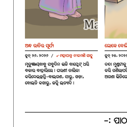
ଅନ୍ଧ ରାତିର ସୂର୍ଯ୍ୟ
ଲୋକେ ବୋଲ
ଜୁନ୍ ୨୬, ୨୦୨୬
/
୰ ମହାପାତ୍ର ନୀଳମଣି ସାହୁ
ଜୁନ୍ ୨୫, ୨୦
ମୃତ୍ୟୁଞ୍ଜୟବାବୁ ସବୁଦିନ ଭଳି ବାସ୍କେଟ୍ ଧରି
ଚନ୍ଦା ମୁଣ୍ଡଟା
ବଜାର ବାହାରିଲେ। ଘରଣୀ ତାଲିକା
କରି ଗଣିଲାପର
କରିଦେଇଛନ୍ତି-ବାଇଗଣ, ସାରୁ, ଖଡ଼ା,
ଅଗଣା ଭିତିରେ
ବୋଇତି କଖାରୁ, ଜହ୍ନି ଇତ୍ୟାଦି।
-: ପା