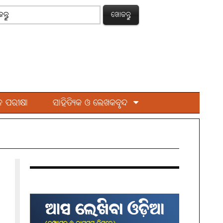
ଖୋଜନ୍ତୁ
 ପରୀକ୍ଷା
ସାହିତ୍ୟିକ ଓ ଲେଖକବୃନ୍ଦ