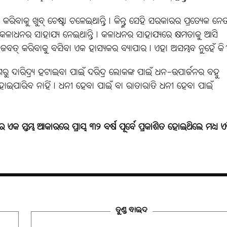
ରିବାକୁ ଖୁବ୍‌ ଚେଷ୍ଟା ଚଳେଇଥାନ୍ତି। କିନ୍ତୁ ସେହି ସରକାରର ପ୍ରତ୍ୟେକ ନେତ
କଳାଧନର ସାହାଯ୍ୟ ନେଇଥାନ୍ତି। କଳାଧନର ସାହାଯ୍ୟରେ କ୍ଷମତାକୁ ଆସି
ବତ୍‌ କରିବାକୁ ବସିବା ଏକ ହାସ୍ୟକର ବ୍ୟାପାର। ଏହା ଅସମ୍ଭବ ନୁହେଁ କି
 ଦାରିଦ୍ର୍ୟ ହଟାଇବା ପାଇଁ ଦରିଦ୍ର ଲୋକଙ୍କ ପାଇଁ ଧନ-ଉପାର୍ଜନର ବହୁ
 ଧନୀ ହୋଇପାରିବ ନାହିଁ। ଧନୀ ହେବା ପାଇଁ ବା ରାତାରାତି ଧନୀ ହେବା ପାଇଁ
େ ଏକ ସ୍ତମ୍ଭ ଆକାରରେ ପ୍ରାୟ ୩୨ ବର୍ଷ ପୂର୍ବେ ପ୍ରକାଶିତ ହୋଇଥିଲେ ମଧ୍ୟ ଏ
ତୁଣ୍ଡ ବାଇଦ