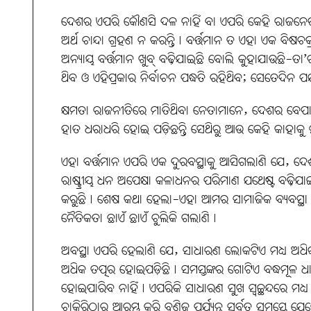
ଦେଶର ଏପରି କୌଣସି ଦଳ ନାହିଁ ବା ଏପରି କେହି ରାଜନେତା ନ
ଅର୍ଥ ଚାନ୍ଦା ଗ୍ରହଣ ନ କରନ୍ତି। ବର୍ତ୍ତମାନ ତ ଏହା ଏକ ବ
ଅନ୍ୟାୟ ବର୍ତ୍ତମାନ ଖୁବ୍‌ ବଢ଼ିଯାଇଛି ବୋଲି କୁହାଯାଉଛି-ତା’
ଥିବ ଓ ଏହିପ୍ରକାର ନିର୍ବାଚନ ପଦ୍ଧତି ରହିଥିବ; ସେତେଦିନ ପର୍ଯ
କ୍ଷମତା ରାଜନୀତିରେ ମାତିଥିବା ନେତାମାନେ, ଦେଶର ବେପାର
ହାତ ଧରାଧରି ହୋଇ ପଡ଼ିଛନ୍ତି ସେଥିରୁ ଆଉ କେହି କାହାକୁ ମୁକୁ
ଏହା ବର୍ତ୍ତମାନ ଏପରି ଏକ ଦୁରବସ୍ଥାକୁ ଆସିଗଲାଣି ଯେ, ଦେଶ
ରାଷ୍ଟ୍ରୀୟ ଧନ ଅପେକ୍ଷା କଳାଧନର ପରିମାଣ ଯଥେଷ୍ଟ ବଢ଼ିଯାଇଛ
କରୁଛି। ଶେଷ କଥା ହେଲା-ଏହା ଆମର ସାମାଜିକ ବ୍ୟବସ୍ଥା ଓ
ନୈତିକତା ଛାଏଁ ଛାଏଁ ଚୁଲିକି ଗଲାଣି।
ଅବସ୍ଥା ଏପରି ହେଲାଣି ଯେ, ସାଧାରଣ ଲୋକଟିଏ ମଧ୍ୟ ଅଧିକ
ଅଧିକ ତତ୍ପର ହୋଇପଡ଼ିଛି। ସମସ୍ତଙ୍କର ଗୋଟିଏ ବଦ୍ଧମୂଳ
ହୋଇପାରିବ ନାହିଁ। ଏପରିକି ସାଧାରଣ ସୁଖ ସ୍ୱଚ୍ଛନ୍ଦରେ ମଧ
ଚାକିରିଠାରୁ ଆରମ୍ଭ କରି ବଣିଜ ପର୍ଯ୍ୟନ୍ତ ସର୍ବତ୍ର ସମସ୍ତ