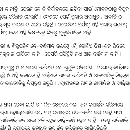
ାହାନ୍ତି-ଯେଉଁମାନେ କି ନିର୍ବାଚନରେ ଲଢ଼ିବା ପାଇଁ ଏମାନଙ୍କଠାରୁ ବିପୁଳ
ିଷଚକ୍ରରେ ପରିଣତ ହେଲାଣି। ଦେଶରେ ଯେଉଁ ପ୍ରକାର ଅସାଧୁତା, ଅନୀତି ଓ
ର ମୂଳ କାରଣ ତ ଏଇଠି ରହିଛି। ଯେତେଦିନ ପର୍ଯ୍ୟନ୍ତ ଏହି ପ୍ରକାର ଗଣତନ୍ତ୍ର
୍ୟନ୍ତ ଦେଶ ଏହି ବିଷ-ଚକ୍ର ଭିତରୁ ମୁକୁଳିପାରିବ ନାହିଁ।
ୀ ଓ ଶିଳ୍ପପତିମାନେ-ବର୍ତ୍ତମାନ ଉଭୟେ ଏହି ଗୋଟିଏ ବିଷ-ଚକ୍ର ଭିତରେ
ଳାଇ ପାରିବେ ନାହିଁ। ସେପରି ପରିସ୍ଥିତି ମଧ୍ୟ ଆଉ ବର୍ତ୍ତମାନ ନାହିଁ।
ର ସୁସ୍ଥ ଓ ସାଧାରଣ ଅର୍ଥନୀତି ମଧ୍ୟ ଭୁଶୁଡ଼ି ପଡ଼ିଲାଣି। ଦେଶରେ ବର୍ତ୍ତମାନ
ି ଓ ଏହି କଳାଧନ ହିଁ ବର୍ତ୍ତମାନ ଆମର ଅର୍ଥନୀତି ଓ ରାଜନୀତିକୁ ନିୟନ୍ତ୍ରଣ
 ରାଜନୀତିକୁ ନିୟନ୍ତ୍ରଣ କରୁଛି। ଏହାଫଳରେ ଆମର ସାମାଜିକ ଓ ବ୍ୟକ୍ତି
 ଧନୀ ହେବା ଲାଗି ତା’ ନିଜ କ୍ଷେତ୍ରରେ କଳା-ଧନ ଉପାର୍ଜନ କରିବାରେ
 ଧାରଣା ହୋଇଗଲାଣି ଯେ, ସତ୍‌ ଉପାୟରେ ଧନ-ଅର୍ଜନ କରି କେହି ଧନୀ
୍ୟ ଆଜିକାଲି ବଜାରରେ ଚଳି ହେବ ନାହିଁ-ବଞ୍ଚି ହେବ ନାହିଁ। ତେଣୁ ଆଜିକାଲି
େ ଯେକୌଣସି ଉପାୟରେ କଳାଧନ ଉପାର୍ଜନ କରିବାରେ ଲାଗିପଡ଼ିଛନ୍ତି।