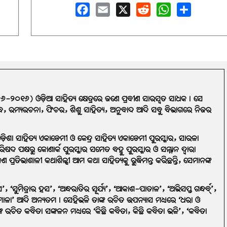
Facebook
Email
X
Reddit
WhatsApp
Share
୨୬-୨୦୧୬) ଓଡ଼ିଆ ସାହିତ୍ୟ କ୍ଷେତ୍ରରେ ଜଣେ ପ୍ରବୀଣ ସାରସ୍ବତ ସାଧକ। ସେ
ବନ୍ଧ, ରମ୍ୟରଚନା, ଫିଚର, ଶିଶୁ ସାହିତ୍ୟ, ଅନୁବାଦ ଆଦି ସବୁ ବିଭାଗରେ ନିଜର
ିଶା ସାହିତ୍ୟ ଏକାଡେମୀ ଓ କେନ୍ଦ୍ର ସାହିତ୍ୟ ଏକାଡେମୀ ପୁରସ୍କାର, ସାରଳା
ଷଦ ପକ୍ଷରୁ କୋଣାର୍କ ପୁରସ୍କାର ସମେତ ବହୁ ପୁରସ୍କାର ଓ ସମ୍ମାନ ଦ୍ୱାରା
େଜଣ ପ୍ରତିଭାଶାଳୀ କଥାଶିଳ୍ପୀ ଆମ କଥା ସାହିତ୍ୟକୁ ରୁଦ୍ଧିମନ୍ତ କରିଛନ୍ତି, ସେମାନଙ୍କ
, ‘ସୁମିତ୍ରାର ହସ’, ‘ଅନ୍ଧରାତିର ସୂର୍ଯ୍ୟ’, ‘ଆକାଶ-ପାତାଳ’, ‘ଅଭିସପ୍ତ ଗନ୍ଧର୍ବ୍’,
ାଳା’ ଆଦି ଅନ୍ୟତମ। ସେହିଭଳି ତାଙ୍କ ରଚିତ ଉପନ୍ୟାସ ମଧ୍ୟରେ ‘ଧରା ଓ
କ ରଚିତ କବିତା ସଙ୍କଳନ ମଧ୍ୟରେ ‘କିଛି କବିତା, କିଛି କବିତା ଭଳି’, ‘କବିତା