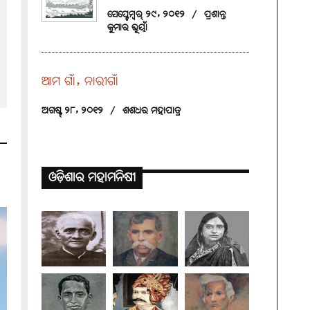
ସେପ୍ଟେମ୍ବର୍ ୨୯, ୨୦୧୨
/
ପ୍ରଶାନ୍ତ
କୁମାର ଭୂୟାଁ
ଆମ ଗାଁ, ନାରୀଗାଁ
ଅଗଷ୍ଟ୍ ୨୮, ୨୦୧୨
/
ଶଶଧର ମହାପାତ୍ର
ଓଡ଼ିଶାର ମହାମନିଷୀ