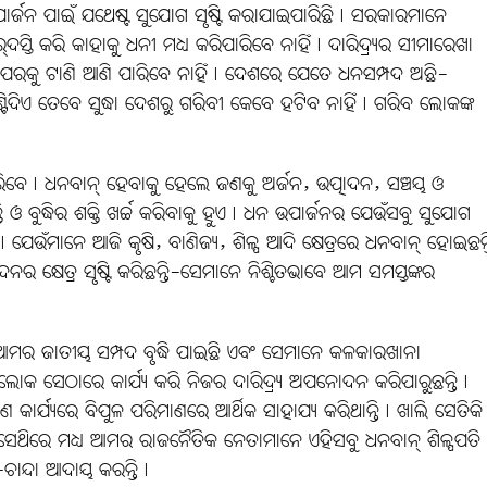
ପାର୍ଜନ ପାଇଁ ଯଥେଷ୍ଟ ସୁଯୋଗ ସୃଷ୍ଟି କରାଯାଇପାରିଛି। ସରକାରମାନେ
୍‌ଦସ୍ତି କରି କାହାକୁ ଧନୀ ମଧ୍ୟ କରିପାରିବେ ନାହିଁ। ଦାରିଦ୍ର୍ୟର ସୀମାରେଖା
 ଉପରକୁ ଟାଣି ଆଣି ପାରିବେ ନାହିଁ। ଦେଶରେ ଯେତେ ଧନସମ୍ପଦ ଅଛି-
ଟିଦିଏ ତେବେ ସୁଦ୍ଧା ଦେଶରୁ ଗରିବୀ କେବେ ହଟିବ ନାହିଁ। ଗରିବ ଲୋକଙ୍କ
ରିବେ। ଧନବାନ୍‌ ହେବାକୁ ହେଲେ ଜଣକୁ ଅର୍ଜନ, ଉତ୍ପାଦନ, ସଞ୍ଚୟ ଓ
 ବୁଦ୍ଧିର ଶକ୍ତି ଖର୍ଚ୍ଚ କରିବାକୁ ହୁଏ। ଧନ ଉପାର୍ଜନର ଯେଉଁସବୁ ସୁଯୋଗ
ଉଁମାନେ ଆଜି କୃଷି, ବାଣିଜ୍ୟ, ଶିଳ୍ପ ଆଦି କ୍ଷେତ୍ରରେ ଧନବାନ୍‌ ହୋଇଛନ୍ତ
କ୍ଷେତ୍ର ସୃଷ୍ଟି କରିଛନ୍ତି-ସେମାନେ ନିଶ୍ଚିତଭାବେ ଆମ ସମସ୍ତଙ୍କର
ୁଁ ଆମର ଜାତୀୟ ସମ୍ପଦ ବୃଦ୍ଧି ପାଇଛି ଏବଂ ସେମାନେ କଳକାରଖାନା
 ଲୋକ ସେଠାରେ କାର୍ଯ୍ୟ କରି ନିଜର ଦାରିଦ୍ର୍ୟ ଅପନୋଦନ କରିପାରୁଛନ୍ତି।
କାର୍ଯ୍ୟରେ ବିପୁଳ ପରିମାଣରେ ଆର୍ଥିକ ସାହାଯ୍ୟ କରିଥାନ୍ତି। ଖାଲି ସେତିକି
ସେଥିରେ ମଧ୍ୟ ଆମର ରାଜନୈତିକ ନେତାମାନେ ଏହିସବୁ ଧନବାନ୍‌ ଶିଳ୍ପପତି
-ଚାନ୍ଦା ଆଦାୟ କରନ୍ତି।