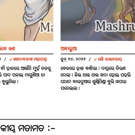
ିବେ କଣ
ଅନ୍ଧାରୁଆ
୨୬
/
୰ ଗୋଦାବରୀଶ ମହାପାତ୍ର
ଜୁନ୍ ୨୪, ୨୦୨୬
/
୰ ସଚ୍ଚି ରାଉତରାୟ
କୁ ବାଁ ହାତରେ ଆଉଁସି ମୁହଁ ତଳକୁ
ବେକରେ ହାଡ଼ ବାନ୍ଧିଲା। ଦାନ୍ତରେ ତିରଣ
ି ପାଦ ପକାଇ ମାଗୁଣିଆ ତା
ଦେଲା। ଜିଭ ଥାଉ ଥାଉ ଖନା ହୋଇ ପହଲି
 ବୁଲୁଥିଲା।
ପଧାନ ବାରଦୁଆର ଶୁଣ୍ଢିପିଣ୍ଡା ବୁଲି ଖପରା
ପତେଇଲା।
ଠକୀୟ ମତାମତ :-