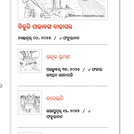
ବିଜୁଳି ସାହାବଙ୍କ ବାହାଘର
ନଭେମ୍ବର୍ ୦୪, ୨୦୨୫
/
୰ ଫତୁରାନନ୍ଦ
ଉତ୍କଳ ଭ୍ରମଣ
ଅକ୍ଟୋବର୍ ୩୧, ୨୦୨୫
/
୰ ଫକୀର
ମୋହନ ସେନାପତି
ଗତ
ଡକେଇତି
ସେପ୍ଟେମ୍ବର୍ ୧୫, ୨୦୧୨
/
୰
ଫତୁରାନନ୍ଦ