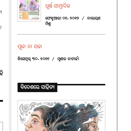
ଧୂର୍ତ୍ତ ସାମ୍ବାଦିକ
ା
ଫେବୃଆରୀ ୦୧, ୨୦୧୨
/
ନାରାୟଣ
ମିଶ୍ର
?
ପୂଜା ନା ସଜା
ଡିସେମ୍ବର୍ ୩୦, ୨୦୧୧
/
ମୃଣାଳ ଚାଟାର୍ଜୀ
ହି
ବିଦେଶରେ ସାହିତ୍ୟ