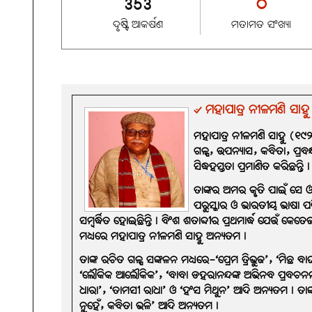
353
୦
ଦୃଷ୍ଟି ଆକର୍ଷଣ
ମତାମତ ସଂଖ୍ୟା
୰ ମହାପାତ୍ର ନୀଳମଣି ସାହୁ
ମହାପାତ୍ର ନୀଳମଣି ସାହୁ (୧୯
ଗଳ୍ପ, ଉପନ୍ୟାସ, କବିତା, ପ୍ର
ସିଦ୍ଧହସ୍ତତା ପ୍ରମାଣିତ କରିଛନ୍ତି।
ତାଙ୍କର ଅମର କୃତି ପାଇଁ ସେ ଓଡ଼
ପରୁସ୍କାର ଓ ଭାରତୀୟ ଭାଷା ପରି
ସମ୍ବର୍ଦ୍ଧିତ ହୋଇଛିନ୍ତି। ବିଂଶ ଶତାବ୍ଦୀର ପ୍ରଥମାର୍ଦ୍ଧ ଯେଉଁ କେତ
ମଧ୍ୟରେ ମହାପାତ୍ର ନୀଳମଣି ସାହୁ ଅନ୍ୟତମ।
ତାଙ୍କ ରଚିତ ଗଳ୍ପ ସଙ୍କଳନ ମଧ୍ୟରେ-‘ପ୍ରେମ ତ୍ରିଭୁଜ’, ‘ମିଛ ବାଘ’
‘ଲୌକିକ ଆଲୌକିକ’, ‘ବାବା ଡହରାନନ୍ଦଙ୍କ ଅଭିନବ ପ୍ରବଚନମ
ଧାରା’, ‘ତାମସୀ ରାଧା’ ଓ ‘ହଂସ ମିଥୁନ’ ଆଦି ଅନ୍ୟତମ। ତାଙ୍
ନୁହେଁ, କବିତା ଭଳି’ ଆଦି ଅନ୍ୟତମ।