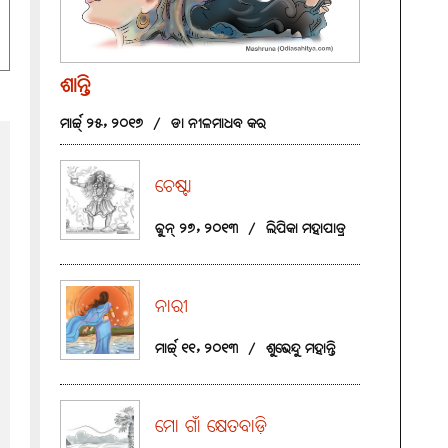
ଶାନ୍ତି
ମାର୍ଚ୍ଚ୍ ୨୫, ୨୦୧୭
/
ଡା ନୀଳମାଧବ କର
ଚେଷ୍ଟା
ଜୁନ୍ ୨୭, ୨୦୧୩
/
ଲିପିକା ମହାପାତ୍ର
ନାରୀ
ମାର୍ଚ୍ଚ୍ ୧୧, ୨୦୧୩
/
ଶୁଭେନ୍ଦୁ ମହାନ୍ତି
ମୋ ଗାଁ କ୍ଷେତବାଡ଼ି