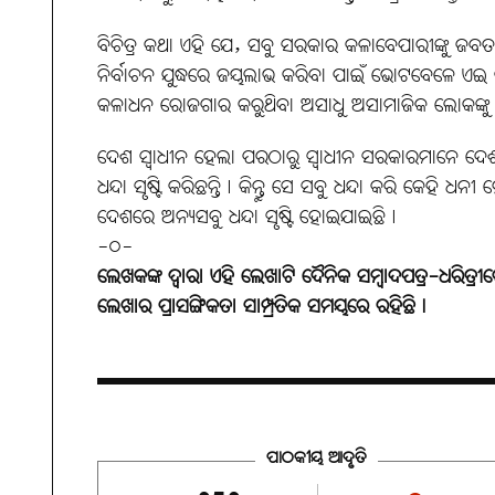
ବିଚିତ୍ର କଥା ଏହି ଯେ, ସବୁ ସରକାର କଳାବେପାରୀଙ୍କୁ ଜବତ କ
ନିର୍ବାଚନ ଯୁଦ୍ଧରେ ଜୟଲାଭ କରିବା ପାଇଁ ଭୋଟବେଳେ ଏଇ 
କଳାଧନ ରୋଜଗାର କରୁଥିବା ଅସାଧୁ ଅସାମାଜିକ ଲୋକଙ୍କୁ ଜ
ଦେଶ ସ୍ୱାଧୀନ ହେଲା ପରଠାରୁ ସ୍ୱାଧୀନ ସରକାରମାନେ ଦେଶରୁ
ଧନ୍ଦା ସୃଷ୍ଟି କରିଛନ୍ତି। କିନ୍ତୁ ସେ ସବୁ ଧନ୍ଦା କରି କେହି
ଦେଶରେ ଅନ୍ୟସବୁ ଧନ୍ଦା ସୃଷ୍ଟି ହୋଇଯାଇଛି।
-୦-
ଲେଖକଙ୍କ ଦ୍ୱାରା ଏହି ଲେଖାଟି ଦୈନିକ ସମ୍ବାଦପତ୍ର-ଧରିତ୍ରୀର
ଲେଖାର ପ୍ରାସଙ୍ଗିକତା ସାମ୍ପ୍ରତିକ ସମୟରେ ରହିଛି।
ପାଠକୀୟ ଆଦୃତି