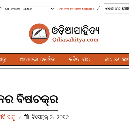
/
/
Set keyboard
(
Powered by Aprant Software
)
୍ତୁ
ଅତୀତରେ ପ୍ରକାଶିତ
କବିତା ପାଠ
ସାଧାରଣ ଜ୍ଞାନ
ନର ବିଷଚକ୍ର
ମଣି ସାହୁ
ଡିସେମ୍ବର୍ ୬, ୨୦୧୬
/