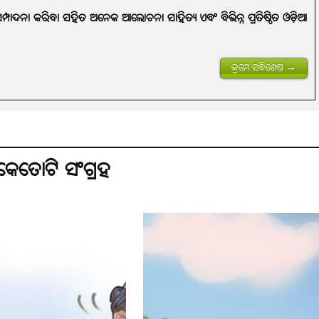
 ସମ୍ପାଦନା କରିବା ସହିତ ଅନେକ ଆଲୋଚନା ସାହିତ୍ୟ ଏବଂ ବିଭିନ୍ନ ପ୍ରତିଷ୍ଠିତ ଓଡ଼ିଆ
କ୍ରମେ ସବିଶେଷ →
େତୋଟି ସଂଗ୍ରହ