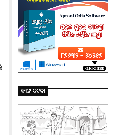
ି
ବ୍ୟଙ୍ଗ ରଚନା