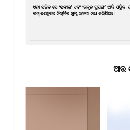
ଏହା ସହିତ ସେ ‘ଝଙ୍କାର’ ଏବଂ ‘ଉତ୍କଳ ପ୍ରସଙ୍ଗ’ ଆଦି ପତ୍ରିକା
ସମ୍ବାଦପତ୍ରରେ ନିୟମିତ ସ୍ତମ୍ଭ ରଚନା ମଧ୍ୟ କରିଥିଲେ।
ଆଉ କ