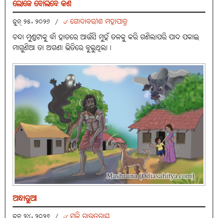
ଲୋକେ ବୋଲିବେ କଣ
୰ ଗୋଦାବରୀଶ ମହାପାତ୍ର
ଜୁନ୍ ୨୫, ୨୦୨୬
/
ଚନ୍ଦା ମୁଣ୍ଡଟାକୁ ବାଁ ହାତରେ ଆଉଁସି ମୁହଁ ତଳକୁ କରି ଗଣିଲାପରି ପାଦ ପକାଇ
ମାଗୁଣିଆ ତା ଅଗଣା ଭିତିରେ ବୁଲୁଥିଲା।
ଅନ୍ଧାରୁଆ
୰ ସଚ୍ଚି ରାଉତରାୟ
ଜୁନ୍ ୨୪, ୨୦୨୬
/