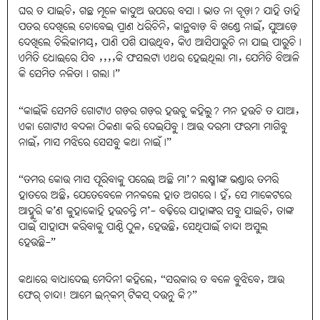
ଘର ତ ଯାଇଚି, ଗଛ ମୂଳେ କାଦୁଅ ଉପରେ ବସା। ଭାତ ନା ଚୂଡ଼ା? ଯାହି ତାହି
ପତର ଦେଖିଲେ ଚୋବେଇ ପ୍ରାଣ ଧରିଚିନି, କାନ୍ଥବାଡ଼ ବି ଖଣ୍ଡେ ନାଇଁ, ଯୁଆଡ଼େ
ଦେଖିଲେ ଚିଲିକାମୟ, ପାଣି ପଶି ଯାଉଥିବ, କିଏ ଆସିପାରୁଚି ନା ଯାଇ ପାରୁଚି।
ଏମିତି ଧୋଇରେ ଯିବ ,,,,କି ଫସଲଟା ଏଥର ହେଇଥିଲା ମା, ଯେମିତି ବିଆଳି
କି ସେମିତ ନଳିତା। ଗଲା।”
“କାଇଁକି ସେମତି ଗୋଟାଏ ଗଡ଼ର ଗଡ଼ର ହଉଚୁ କହିଲୁ? ମନ ହଉଚି ତ ଯାଆ,
ଏକା ଗୋଟାଏ ବଦଳା ଠିକଣା କରି ଦେଇଯିବୁ। ଆଉ ଦରମା ଫରମା ମାଗିବୁ
ନାଇଁ, ମାସ ମଝିରେ ସେସବୁ କଥା ନାଇଁ।”
“ତମର କୋଉ ମାସ ପୂରିବାକୁ ପରେଇ ଅଛି ମା’? ଲକ୍ଷ୍ମୀଙ୍କ ଭଣ୍ଡାର ତମରି
ହାତରେ ଅଛି, ଯେତେବେଳେ ମନକଲେ ହାତ ଅଗରେ। ହଁ, ସେ ମାକେଟରେ
ଆହୁରି କ’ଣ କୁହାକୋହି ହଉଚନ୍ତି ମ’- ବଢ଼ିରେ ଯାହାଙ୍କର ସବୁ ଯାଇଚି, ତାଙ୍କ
ପାଇଁ ସାହାଯ୍ୟ କରିବାକୁ ପାଣ୍ଠି ଠୁଳ, ହେଉଛି, ସେଥିପାଇଁ ଚାନ୍ଦା ଅସୁଲ
ହେଉଛି-”
କଥାରେ ବାଧାଦେଇ ମେଦିନୀ କହିଲେ, “ସରକାର ତ ବଳେ ବୁଝିବେ, ଆଉ
ଫେର୍‌ ଚାନ୍ଦା! ଆମେ ଇନ୍‌କମ୍‌ ଟିକସ୍‌ ଦଉନୁ କି?”