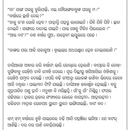
“ତା’ ସାଙ୍ଗ ଘରକୁ ବୁଲିଯାଛି, ଏଇ ଗୌରାଙ୍ଗବାବୁଙ୍କ ଘରକୁ ମ।”
“ବର୍ଷାରେ ଛାଡ଼ି ଦେଲ?”
“ତାକୁ କ’ଣ ରୋକି ହେବ? ପାହାନ୍ତି ପହରୁ ଲାଗେଇଚି। ଯିବି ଯିବି ଯିବି। ଛତା
ନେଇଚି। ସାଙ୍ଗରେ ଦନେଇ ଯାଇଚି। ଯାଉ ଖେଳୁ ଟିକିଏ ପିଲାଲୋକ।”
“ଆଉ ନଟ?” ଦଶ ବର୍ଷର ପୁଅ, ସାହେବୀ ଇସ୍କୁଲରେ ପଢ଼େ।
“ତାଙ୍କର ପରା ଆଜି ସକାଳୁଆ। ଡ୍ରାଇଭର ଅଧଘଣ୍ଟାଏ ହେବ ନେଇଗଲାଣି।”
ଚାରିଆଡ଼େ ଅନ୍ଧାର କରି ବର୍ଷାଟା ଭାରି ଜୋର୍‌ରେ ହେଲାଣି। ବାପ୍‌ରେ କି ତୋଡ଼!
ଚୁଙ୍ଗିବାବୁ ରେଡ଼ିଓ ଚାବି ମୋଡ଼ି ଦେଲେ। ସ୍ୱର ଦିଲ୍ଲୀରୁ ଖସିଆସିଲା ଓଡ଼ିଶାକୁ।
ରେଡ଼ିଓ ସମ୍ବାଦ ଦେଉଛି। ଏପରି ବଢ଼ି ଜୀଅନ୍ତା ଲୋକଙ୍କ ଜାଣିବା ଭିତରେ କେବେ
ଆସି ନଥିଲା। ଘାଇମାନ ଫିଟି ଯାଇଛି। ଚାରିଆଡ଼ ଜଳାର୍ଣ୍ଣବ ହୋଇଛି। ବହୁ
ଗୃହପାଳିତ ପଶୁ ହାନି। ମନୁଷ୍ୟ ବି ମରିଛନ୍ତି। ଗାଁ’କୁ ଗାଁ’ ନିଶ୍ଚିହ୍ନ। ଫସଲ
ସଢ଼ିଗଲା। ହାଜର ହଜାର ସଂଖ୍ୟାରେ ଲୋକେ ବାସହୀନ, ଆହାରହୀନ।
କଲିକତା ମାନ୍ଦ୍ରାଜ ରେଳପଥ ସ୍ଥାନେ ସ୍ଥାନେ ଭାଙ୍ଗିଯାଇଛି, ବାଟ ବନ୍ଦ।
ଝମ୍‌ ଝମ୍‌ ବର୍ଷାରେ ବୁଡ଼ି ସାଇକେଲ ଚଢ଼ି ଆସି ପହଞ୍ଚିଲା ଭଗିଆ। ସେ ବଟର୍‌
ଆଣିଛି। ଦର ଦର ପାଣି ବୋହିଯାଉଛି।