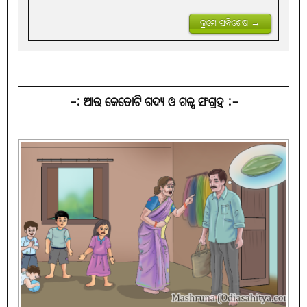
କ୍ରମେ ସବିଶେଷ →
-: ଆଉ କେତୋଟି ଗଦ୍ୟ ଓ ଗଳ୍ପ ସଂଗ୍ରହ :-