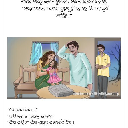
ଖବର କଉଁଠୁ କିଛି ମିଳୁନାହିଁ। ଚାକର ଭଗିଆ କହିଲା,
“ମାରକେଟରେ ଲୋକେ କୁହାକୁହି ହେଉଛନ୍ତି, ସେ ଶୁଣି
ଆସିଛି।”
“ଓଃ! କାମ କାମ!-”
“ନାହିଁ କଣ ତା’ ମନକୁ ହେବ?”
“କିଆ କାହିଁ?” କିଆ ତାଙ୍କର ପାଞ୍ଚବର୍ଷର ଝିଅ।