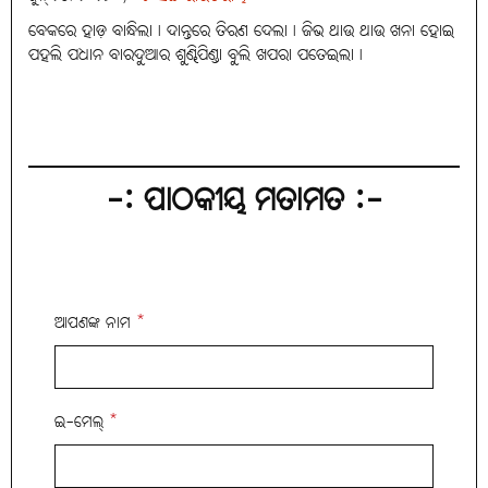
ବେକରେ ହାଡ଼ ବାନ୍ଧିଲା। ଦାନ୍ତରେ ତିରଣ ଦେଲା। ଜିଭ ଥାଉ ଥାଉ ଖନା ହୋଇ
ପହଲି ପଧାନ ବାରଦୁଆର ଶୁଣ୍ଢିପିଣ୍ଡା ବୁଲି ଖପରା ପତେଇଲା।
-: ପାଠକୀୟ ମତାମତ :-
ଆପଣଙ୍କ ନାମ
*
ଇ-ମେଲ୍
*