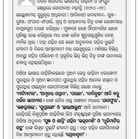
ଚଳିତ ଶତାବ୍ଦୀର ଭାରତୀୟ ସାହିତ୍ୟ ଓ ସଂସ୍କୃତି
କ୍ଷେତ୍ରରେ ଗୋପୀନାଥ ମହାନ୍ତି (୧୯୧୪-୯୧)
ଉଲ୍ଲେଖନୀୟ ଗୁରୁତ୍ବର ଅଧିକାରୀ। ଆଦିବାସୀ ଜନଜୀବନ, ସୁଖ-
ଦୁଃଖ, ସଂଘାତ-ସଂଘର୍ଷ, ସ୍ବପ୍ନ ଓ ସମ୍ଭାବନାର ଚିତ୍ର ତାଙ୍କ ଲେଖନୀରେ
ବାସ୍ତବରୂପ ଧାରଣ କରିଥିଲା। ମୁଖ୍ୟତଃ ଜଣେ ଔପନ୍ୟାସିକ ଭାବେ
ପ୍ରତିଷ୍ଠା ଲାଭ କରିଥିଲେ ମଧ୍ୟ ତାଙ୍କ ରଚିତ କ୍ଷୁଦ୍ରଗଳ୍ପଗୁଡ଼ିକ ବେଶ୍
ମାର୍ମିକ ଥିଲା। ଏହା ସହିତ ସେ ଜଣେ ଅନୁବାଦକ ସହିତ ଦୁଇଟି
ଜୀବନୀ ଓ ନିଜର ଆତ୍ମଜୀବନୀ ମଧ୍ୟ ଲେଖିଥିଲେ। ମଣିଷର ବିଭିନ୍ନ
ଅବସ୍ଥା ସହିତ ପରିବେଶ ଓ ପ୍ରକୃତିର ଭିନ୍ନ ଭିନ୍ନ ଚିତ୍ର ତାଙ୍କ ରଚନାରେ
ଜୀବନ୍ତ ହୋଇଉଠିଥିଲା।
ଓଡ଼ିଆ ଭାଷାର ସାହିତ୍ୟିକଭାବେ ପ୍ରଥମ କେନ୍ଦ୍ର ସାହିତ୍ୟ ଏକାଡେମୀ
ପୁରସ୍କାର ଓ ପ୍ରଥମ ଜ୍ଞାନପୀଠ ପୁରସ୍କାର ସହିତ ଅନେକ ସମ୍ମାନ ଓ
ପୁରସ୍କାର ପାଇଥିବା ଗୋପୀନାଥଙ୍କ ବିଭିନ୍ନ ଲେଖା ମଧ୍ୟରୁ
‘ମାଟିମଟାଳ’, ‘ଅମୃତର ସନ୍ତାନ’, ‘ପରଜା’, ‘ଦାଦିବୁଢ଼ା’ ଆଦି ବହୁ
ଚର୍ଚ୍ଚିତ ଉପନ୍ୟାସ।
ତାଙ୍କ ରଚିତ ଗଳ୍ପ ସଙ୍କଳନ ମଧ୍ୟରେ ‘
ଘାସଫୁଲ’,
‘ଉଡ଼ନ୍ତାଖଇ’, ‘ଗୁପ୍ତଗଙ୍ଗା’ ଓ ‘ଛାଇଆଲୁଅ’
ଆଦି ଅନ୍ୟତମ।
ସେହିପରି ବିଶ୍ବପ୍ରସିଦ୍ଧ ସାହିତ୍ୟିକ ଲିଓ ଟଲ୍‌ଷ୍ଟୟଙ୍କ ପ୍ରସିଦ୍ଧ ଉପନ୍ୟାସର
ଓଡିଆ ଅନୁବାଦ
‘ଯୁଦ୍ଧ ଓ ଶାନ୍ତି’ ସହିତ ‘ଉତ୍କଳମଣି’ ଓ ‘ଧୂଳିମାଟିର
ସନ୍ଥ’
ତାଙ୍କ ଲିଖିତ ଦୁଇଟି ଜୀବନୀ ଗ୍ରନ୍ଥ। ଏହା ସହିତ ଗୋପିନାଥଙ୍କ
ନିଜ ଆତ୍ମଜୀବନୀ ଗ୍ରନ୍ଥ ହେଉଛି
‘ସ୍ରୋତସ୍ବତୀ’
।