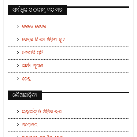
ସର୍ବାଧିକ ପାଠକୀୟ ମତାମତ
ଜଗତେ କେବଳ
ଦେଖିଛ କି ମୋ ଓଡ଼ିଶା କୁ?
ଶେଫାଳି ପ୍ରତି
ଭାର୍ଯ୍ୟା ପୂରାଣ
ଚେଷ୍ଟା
ଓଡିଆସାହିତ୍ୟ
ଇଣ୍ଟର୍ନେଟ୍ ଓ ଓଡ଼ିଆ ଭାଷା
ପ୍ରଶ୍ନୋତ୍ତର