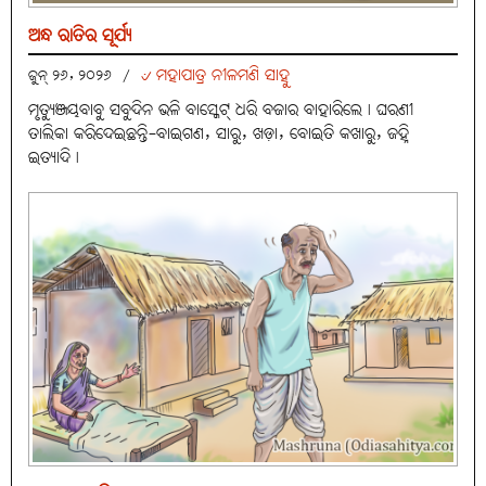
ଅନ୍ଧ ରାତିର ସୂର୍ଯ୍ୟ
୰ ମହାପାତ୍ର ନୀଳମଣି ସାହୁ
ଜୁନ୍ ୨୬, ୨୦୨୬
/
ମୃତ୍ୟୁଞ୍ଜୟବାବୁ ସବୁଦିନ ଭଳି ବାସ୍କେଟ୍ ଧରି ବଜାର ବାହାରିଲେ। ଘରଣୀ
ତାଲିକା କରିଦେଇଛନ୍ତି-ବାଇଗଣ, ସାରୁ, ଖଡ଼ା, ବୋଇତି କଖାରୁ, ଜହ୍ନି
ଇତ୍ୟାଦି।