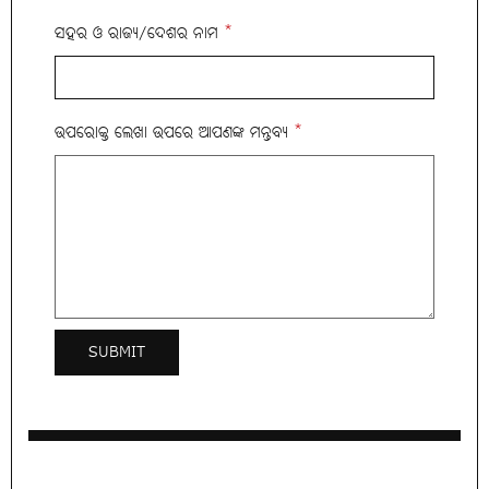
ସହର ଓ ରାଜ୍ୟ/ଦେଶର ନାମ
*
ଉପରୋକ୍ତ ଲେଖା ଉପରେ ଆପଣଙ୍କ ମନ୍ତବ୍ୟ
*