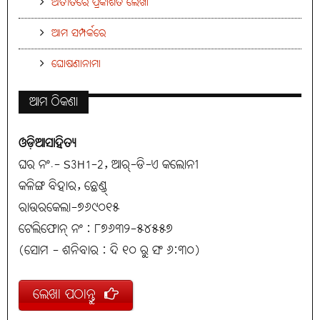
ଅତୀତରେ ପ୍ରକାଶିତ ଲେଖା
ଆମ ସମ୍ପର୍କରେ
ଘୋଷଣାନାମା
ଆମ ଠିକଣା
ଓଡ଼ିଆସାହିତ୍ୟ
ଘର ନଂ.- S3H1-2, ଆର୍-ଡି-ଏ କଲୋନୀ
କଳିଙ୍ଗ ବିହାର, ଛେଣ୍ଡ୍
ରାଉରକେଲା-୭୬୯୦୧୫
ଟେଲିଫୋନ୍ ନଂ : ୮୭୬୩୨-୫୪୫୫୭
(ସୋମ - ଶନିବାର : ଦି ୧୦ ରୁ ସଂ ୬:୩୦)
ଲେଖା ପଠାନ୍ତୁ