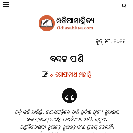
ଜୁନ୍ ୨୩, ୨୦୨୬
ବଦଳ ପାଣି
୰ ଗୋପୀନାଥ ମହାନ୍ତି
ବଡ଼ି ବଢ଼ି ଆସିଛି, କାଠଯୋଡ଼ିରେ ପାଣି ଛବିଶ ଫୁଟ। କୁଆଖାଇ
ବଡ଼ ସଡ଼କକୁ ଚାଟୁଛି। ଧର୍ମଶାଳା, ଆଳି, ଭଦ୍ରଖ,
ଭଣ୍ଡାରିପୋଖରୀ କୁଆଡ଼େ କୁଆଡ଼େ କ’ଣ ପ୍ରଳୟ ହେଲାଣି,