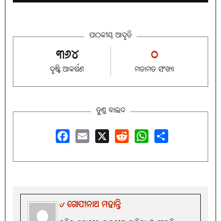
ପାଠକୀୟ ଆଦୃତି
୩୬୪
୦
ଦୃଷ୍ଟି ଆକର୍ଷଣ
ମତାମତ ସଂଖ୍ୟା
ତୁଣ୍ଡ ବାଇଦ
Facebook
Email
X
Reddit
WhatsApp
Share
୰ ଗୋପୀନାଥ ମହାନ୍ତି