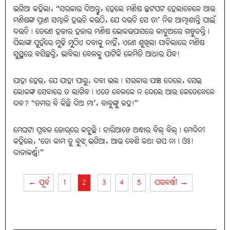
ଭଗିଆ କହିଲା, “ସରକାର ଦିଅନ୍ତୁ, ହେଲେ ମଣିଷ ଛଟପଟ ହେଲାବେଳେ ଆଉ
ମଣିଷଙ୍କ ପ୍ରାଣ ସମ୍ଭାଳି ହଉଚି କଉଠି, ଯେ ଦଉଚି ସେ ତା’ ନିଜ ଆତ୍ମାଶାନ୍ତି ପାଇଁ
ଦଉଚି। ତେଣେ ହଜାର ହଜାର ମଣିଷ ଭୋକଉପାସରେ କାଦୁଅରେ ଗଡ଼ୁଚନ୍ତି।
ପିଲାଙ୍କ ପୁହଁରେ ମୁଢ଼ି ମୁଠିଏ ଦବାକୁ ନାହିଁ, ଏଣେ ଶୁଖିଲା ପାଚିଲାରେ ମଣିଷ
ସୁସ୍ଥରେ ବସିଛନ୍ତି, ଭାବିଲା ବେଳକୁ ପାଟିକି କେମିତି ଆଧାର ଯିବ!
ଯାହା ହେଉ, ଯେ ଯାହା ପାରୁ, ଦବା ଭଲ। ସରକାର ପାଞ୍ଚ ଦେଲେ, ସେଇ
ଲୋକଙ୍କ ସେବାରେ ତ ଲାଗିବ। ଏତେ ବେଳକେ ନ ଦେଲେ ଆଉ କେତେବେଳେ
ଦବ? “ତମର ବି କିଛି ଦିଅ ମା’, ବାବୁଙ୍କୁ କହ!”
ମେଘଟା ପ୍ରବଳ ଜୋର୍‌ରେ କଚୁଛି। ଚାରିଆଡ଼େ ଅନ୍ଧାର ବିଲ୍‌ ବିଲ୍‌। ମେଦିନୀ
କହିଲେ, ‘ତୋ କାମ ତୁ ବୁଝ୍‌ ଭଗିଆ, ଆଉ ବେଶି କଥା ଗପ ନା। ଓଃ!
ଦାତାକର୍ଣ୍ଣ!”
← ପୂର୍ବ
1
2
3
4
5
ପରବର୍ତ୍ତୀ →