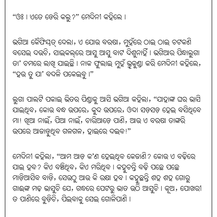
“ଓଃ। ଏତେ ଡେରି କଲୁ?” ମେଦିନୀ କହିଲେ।
ଭଗିଆ କୈଫିୟତ୍‌ ଦେଲା, ଏ ଯୋଉ ବରଷା, ମୁହଁରେ ଠାଇ ଠାଇ ଚଟକଣି
ବସେଇ ଦଉଚି, ସାଇକଲ୍‌ରେ ଆସୁ ଆସୁ ବାଟ ଦିଶୁନାହିଁ। ଭଗିଆର ପିନ୍ଧାଲୁଗା
ତା’ ଚମରେ ଲାଖି ଯାଇଛି। ନାକ ଫୁଲାଇ ମୁହଁ ଭ୍ରୂକୁଣ୍ଡା କରି ମେଦିନୀ କହିଲେ,
“ହଉ ତୁ ଯା’ ବଦଳି ପକେଇବୁ।”
ଲୁଗା ପାଲଟି ପକାଇ ଭିତର ପିଣ୍ଡାକୁ ଆସି ଭଗିଆ କହିଲା, “ଯାହାଙ୍କ ଘର ଭାସି
ଯାଇଥିବ, କୋଉ ବନ୍ଧ ଉପରେ, କୁଦ ଉପରେ, ଓଦା ସଡ଼ସଡ଼ ହେଇ ବସିଥିବେ
ମା! ଖିଆ ନାଇଁ, ପିଆ ନାଇଁ, ଚାରିଆଡ଼େ ପାଣି, ଆଉ ଏ ବରଷା ତାଙ୍କରି
ଉପରେ ଆଜାଡ଼ୁଥିବ ଗଳଗଳ, ହାଇରେ ଦଇବ!”
ମେଦିନୀ କହିଲା, “ଆମ ଆଡ଼ କ’ଣ ହେଇଥିବ କେଜାଣି? କୋଉ ଏ ବଢ଼ିରେ
ଯାଇ ହବ? କିଏ ବଞ୍ଚିଥିବ, କିଏ ମରିଥିବ। କହୁଚନ୍ତି ବଢ଼ି ପଛେ ପଛେ
ମାଡ଼ିଆସିବ ବାଡ଼ି, ସେଉଠୁ ଆଉ କି ରକ୍ଷା ହବ। କହୁଛନ୍ତି ଶହ ଶହ ଗୋରୁ
ଗାଈଙ୍କ ମଢ଼ ଭାସୁଚି ଯେ, ଗନ୍ଧରେ ପେଟରୁ ଭାତ ଉଠି ଆସୁଚି। କୂଅ, ପୋଖରୀ
ତ ପାଣିରେ ବୁଡ଼ିଚି, ପିଇବାକୁ ସେଇ ଗୋଳିପାଣି।