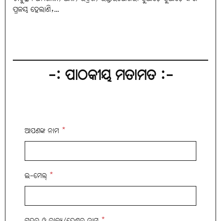
ପ୍ରଳୟ ହେଲାଣି,…
-: ପାଠକୀୟ ମତାମତ :-
ଆପଣଙ୍କ ନାମ
*
ଇ-ମେଲ୍
*
ସହର ଓ ରାଜ୍ୟ/ଦେଶର ନାମ
*