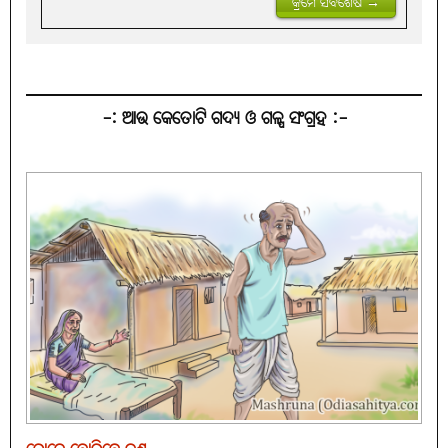
କ୍ରମେ ସବିଶେଷ →
-: ଆଉ କେତୋଟି ଗଦ୍ୟ ଓ ଗଳ୍ପ ସଂଗ୍ରହ :-