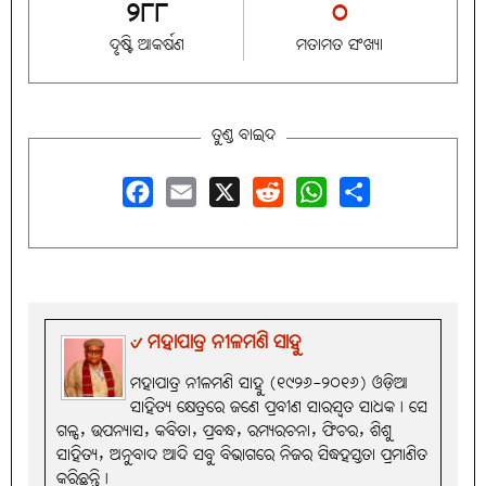
୨୮୮
୦
ଦୃଷ୍ଟି ଆକର୍ଷଣ
ମତାମତ ସଂଖ୍ୟା
ତୁଣ୍ଡ ବାଇଦ
Facebook
Email
X
Reddit
WhatsApp
Share
୰ ମହାପାତ୍ର ନୀଳମଣି ସାହୁ
ମହାପାତ୍ର ନୀଳମଣି ସାହୁ (୧୯୨୬-୨୦୧୬) ଓଡ଼ିଆ
ସାହିତ୍ୟ କ୍ଷେତ୍ରରେ ଜଣେ ପ୍ରବୀଣ ସାରସ୍ବତ ସାଧକ। ସେ
ଗଳ୍ପ, ଉପନ୍ୟାସ, କବିତା, ପ୍ରବନ୍ଧ, ରମ୍ୟରଚନା, ଫିଚର, ଶିଶୁ
ସାହିତ୍ୟ, ଅନୁବାଦ ଆଦି ସବୁ ବିଭାଗରେ ନିଜର ସିଦ୍ଧହସ୍ତତା ପ୍ରମାଣିତ
କରିଛନ୍ତି।