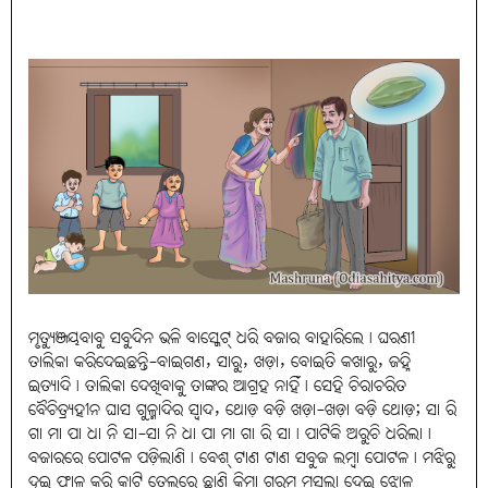
ମୃତ୍ୟୁଞ୍ଜୟବାବୁ ସବୁଦିନ ଭଳି ବାସ୍କେଟ୍ ଧରି ବଜାର ବାହାରିଲେ। ଘରଣୀ
ତାଲିକା କରିଦେଇଛନ୍ତି-ବାଇଗଣ, ସାରୁ, ଖଡ଼ା, ବୋଇତି କଖାରୁ, ଜହ୍ନି
ଇତ୍ୟାଦି। ତାଲିକା ଦେଖିବାକୁ ତାଙ୍କର ଆଗ୍ରହ ନାହିଁ। ସେହି ଚିରାଚରିତ
ବୈଚିତ୍ର୍ୟହୀନ ଘାସ ଗୁଳ୍ମାଦିର ସ୍ବାଦ, ଥୋଡ଼ ବଡ଼ି ଖଡ଼ା-ଖଡ଼ା ବଡ଼ି ଥୋଡ଼; ସା ରି
ଗା ମା ପା ଧା ନି ସା-ସା ନି ଧା ପା ମା ଗା ରି ସା। ପାଟିକି ଅରୁଚି ଧରିଲା।
ବଜାରରେ ପୋଟଳ ପଡ଼ିଲାଣି। ବେଶ୍ ଟାଣ ଟାଣ ସବୁଜ ଲମ୍ବା ପୋଟଳ। ମଝିରୁ
ଦୁଇ ଫାଳ କରି କାଟି ତେଲରେ ଛାଣି କିମ୍ବା ଗରମ ମସଲା ଦେଇ ଝୋଳ