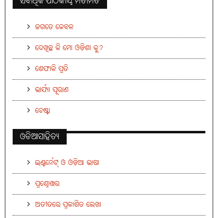
ସର୍ବାଧିକ ପାଠକୀୟ ମତାମତ
ଜଗତେ କେବଳ
ଦେଖିଛ କି ମୋ ଓଡ଼ିଶା କୁ?
ଶେଫାଳି ପ୍ରତି
ଭାର୍ଯ୍ୟା ପୂରାଣ
ଚେଷ୍ଟା
ଓଡିଆସାହିତ୍ୟ
ଇଣ୍ଟର୍ନେଟ୍ ଓ ଓଡ଼ିଆ ଭାଷା
ପ୍ରଶ୍ନୋତ୍ତର
ଅତୀତରେ ପ୍ରକାଶିତ ଲେଖା