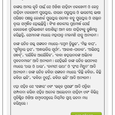
ତାଙ୍କର ଅମର କୃତି ପାଇଁ ସେ ଓଡ଼ିଶା ସାହିତ୍ୟ ଏକାଡେମୀ ଓ କେନ୍ଦ୍ର
ସାହିତ୍ୟ ଏକାଡେମୀ ପୁରସ୍କାର, ସାରଳା ପରୁସ୍କାର ଓ ଭାରତୀୟ ଭାଷା
ପରିଷଦ ପକ୍ଷରୁ କୋଣାର୍କ ପୁରସ୍କାର ସମେତ ବହୁ ପୁରସ୍କାର ଓ ସମ୍ମାନ
ଦ୍ୱାରା ସମ୍ବର୍ଦ୍ଧିତ ହୋଇଛିନ୍ତି। ବିଂଶ ଶତାବ୍ଦୀର ପ୍ରଥମାର୍ଦ୍ଧ ଯେଉଁ
କେତେଜଣ ପ୍ରତିଭାଶାଳୀ କଥାଶିଳ୍ପୀ ଆମ କଥା ସାହିତ୍ୟକୁ ରୁଦ୍ଧିମନ୍ତ
କରିଛନ୍ତି, ସେମାନଙ୍କ ମଧ୍ୟରେ ମହାପାତ୍ର ନୀଳମଣି ସାହୁ ଅନ୍ୟତମ।
ତାଙ୍କ ରଚିତ ଗଳ୍ପ ସଙ୍କଳନ ମଧ୍ୟରେ-‘ପ୍ରେମ ତ୍ରିଭୁଜ’, ‘ମିଛ ବାଘ’,
‘ସୁମିତ୍ରାର ହସ’, ‘ଅନ୍ଧରାତିର ସୂର୍ଯ୍ୟ’, ‘ଆକାଶ-ପାତାଳ’, ‘ଅଭିସପ୍ତ
ଗନ୍ଧର୍ବ୍’, ‘ଲୌକିକ ଆଲୌକିକ’, ‘ବାବା ଡହରାନନ୍ଦଙ୍କ ଅଭିନବ
ପ୍ରବଚନମାଳା’ ଆଦି ଅନ୍ୟତମ। ସେହିଭଳି ତାଙ୍କ ରଚିତ ଉପନ୍ୟାସ
ମଧ୍ୟରେ ‘ଧରା ଓ ଧାରା’, ‘ତାମସୀ ରାଧା’ ଓ ‘ହଂସ ମିଥୁନ’ ଆଦି
ଅନ୍ୟତମ। ତାଙ୍କ ରଚିତ କବିତା ସଙ୍କଳନ ମଧ୍ୟରେ ‘କିଛି କବିତା, କିଛି
କବିତା ଭଳି’, ‘କବିତା ନୁହେଁ, କବିତା ଭଳି’ ଆଦି ଅନ୍ୟତମ।
ଏହା ସହିତ ସେ ‘ଝଙ୍କାର’ ଏବଂ ‘ଉତ୍କଳ ପ୍ରସଙ୍ଗ’ ଆଦି ପତ୍ରିକା
ସମ୍ପାଦନା କରିବା ସହିତ ଅନେକ ଆଲୋଚନା ସାହିତ୍ୟ ଏବଂ ବିଭିନ୍ନ
ପ୍ରତିଷ୍ଠିତ ଓଡ଼ିଆ ସମ୍ବାଦପତ୍ରରେ ନିୟମିତ ସ୍ତମ୍ଭ ରଚନା ମଧ୍ୟ
କରିଥିଲେ।