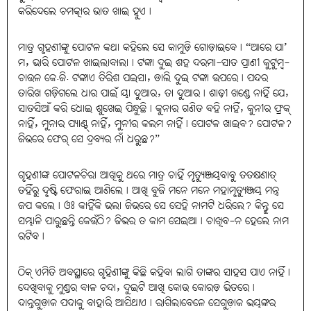
କରିଦେଲେ ଚମତ୍କାର ଭାତ ଖାଇ ହୁଏ।
ମାତ୍ର ଗୃହଣୀଙ୍କୁ ପୋଟଳ କଥା କହିଲେ ସେ କାମୁଡ଼ି ଗୋଡ଼ାଇବେ। “ଆରେ ଯା’
ମ, ଭାରି ପୋଟଳ ଖାଇଲାବାଲା। ଟଙ୍କା ଦୁଇ ଶହ ଦରମା-ସାତ ପ୍ରାଣୀ କୁଟୁମ୍ବ-
ଚାଉଳ କେ.ଜି. ଟଙ୍କାଏ ତିରିଶ ପଇସା, ଡାଲି ଦୁଇ ଟଙ୍କା ଉପରେ। ପନ୍ଦର
ତାରିଖ ଗଡ଼ିଗଲେ ଧାର ପାଇଁ ୟା ଦୁଆର, ତା ଦୁଆର। ଶାଢ଼ୀ ଖଣ୍ଡେ ନାହିଁ ଯେ,
ସାତସିଆଁ କରି ଧୋଇ ଶୁଖେଇ ପିନ୍ଧୁଛି। କୁନାର ଗଣିତ ବହି ନାହିଁ, କୁନୀର ଫ୍ରକ୍
ନାହିଁ, ମୁନାର ପ୍ୟାଣ୍ଟ୍ ନାହିଁ, ମୁନୀର କଲମ ନାହିଁ। ପୋଟଳ ଖାଇବ? ପୋଟଳ?
ଜିଭରେ ଫେର୍ ସେ ଦ୍ରବ୍ୟର ନାଁ ଧରୁଛ?”
ଗୃହଣୀଙ୍କ ପୋଟଳଚିରା ଆଖିକୁ ଥରେ ମାତ୍ର ଚାହିଁ ମୃତ୍ୟୁଞ୍ଜୟବାବୁ ତତକ୍ଷଣାତ୍
ତହିଁରୁ ଦୃଷ୍ଟି ଫେରାଇ ଆଣିଲେ। ଆଖି ବୁଜି ମନେ ମନେ ମହାମୃତ୍ୟୁଞ୍ଜୟ ମନ୍ତ୍ର
ଜପ କଲେ। ଓଃ କାହିଁକି ଭଲା ଜିଭରେ ସେ ସେହି ନାମଟି ଧରିଲେ? କିନ୍ତୁ ସେ
ସମ୍ଭାଳି ପାରୁଛନ୍ତି କେଉଁଠି? ଜିଭର ତ କାମ ସେଇଆ। ଚାଖିବ-ନ ହେଲେ ନାମ
ରଟିବ।
ଠିକ୍ ଏମିତି ଅବସ୍ଥାରେ ଗୃହିଣୀଙ୍କୁ କିଛି କହିବା ଲାଗି ତାଙ୍କର ସାହସ ପାଏ ନାହିଁ।
ଦେଖିବାକୁ ମୁଣ୍ଡର ବାଳ ଚନ୍ଦା, ଦୁଇଟି ଆଖି କୋଉ କୋରଡ଼ ଭିତରେ।
ଦାନ୍ତଗୁଡ଼ାକ ପଦାକୁ ବାହାରି ଆସିଥାଏ। ରାଗିଲାବେଳେ ସେଗୁଡ଼ାକ ଭୟଙ୍କର