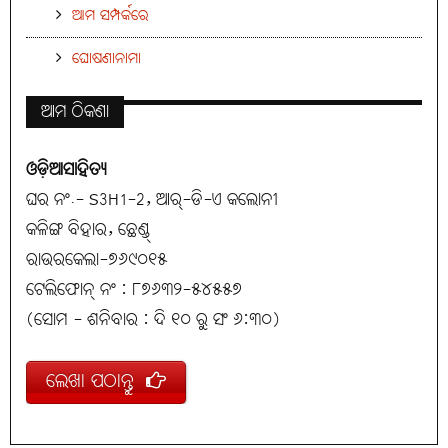
ଆମ ସମ୍ପର୍କରେ
ଘୋଷଣାନାମା
ଆମ ଠିକଣା
ଓଡ଼ିଆସାହିତ୍ୟ
ଘର ନଂ.- S3H1-2, ଆର୍-ଡି-ଏ କଲୋନୀ
କଳିଙ୍ଗ ବିହାର, ଛେଣ୍ଡ୍
ରାଉରକେଲା-୭୬୯୦୧୫
ଟେଲିଫୋନ୍ ନଂ : ୮୭୬୩୨-୫୪୫୫୭
(ସୋମ - ଶନିବାର : ଦି ୧୦ ରୁ ସଂ ୬:୩୦)
ଲେଖା ପଠାନ୍ତୁ