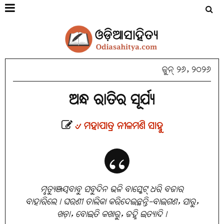
ଜୁନ୍ ୨୬, ୨୦୨୬
ଅନ୍ଧ ରାତିର ସୂର୍ଯ୍ୟ
୰ ମହାପାତ୍ର ନୀଳମଣି ସାହୁ
ମୃତ୍ୟୁଞ୍ଜୟବାବୁ ସବୁଦିନ ଭଳି ବାସ୍କେଟ୍ ଧରି ବଜାର
ବାହାରିଲେ। ଘରଣୀ ତାଲିକା କରିଦେଇଛନ୍ତି-ବାଇଗଣ, ସାରୁ,
ଖଡ଼ା, ବୋଇତି କଖାରୁ, ଜହ୍ନି ଇତ୍ୟାଦି।