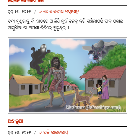
ଲୋକେ ବୋଲିବେ କଣ
୰ ଗୋଦାବରୀଶ ମହାପାତ୍ର
ଜୁନ୍ ୨୫, ୨୦୨୬
/
ଚନ୍ଦା ମୁଣ୍ଡଟାକୁ ବାଁ ହାତରେ ଆଉଁସି ମୁହଁ ତଳକୁ କରି ଗଣିଲାପରି ପାଦ ପକାଇ
ମାଗୁଣିଆ ତା ଅଗଣା ଭିତିରେ ବୁଲୁଥିଲା।
ଅନ୍ଧାରୁଆ
୰ ସଚ୍ଚି ରାଉତରାୟ
ଜୁନ୍ ୨୪, ୨୦୨୬
/