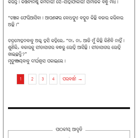
କରନ୍ତି। କର୍ତ୍ତବ୍ୟନିଷ୍ଠ କର୍ମଚାରୀ ସେ-ସାହାଯ୍ୟକାରୀ ସାମାଜିକ ବନ୍ଧୁ ମଧ୍ୟ।
“ଚଞ୍ଚଳ ଫେରିଆସିବା। ଆପଣଙ୍କର ବୋଧହୁଏ ବହୁତ କିଛି ବଜାର କରିବାର
ଅଛି।”
ଚନ୍ଦ୍ରମୋହନବାବୁ ଅଳ୍ପ ହସି କହିଲେ, “ନା, ନା, ଆଜି ମୁଁ କିଛି କିଣିବି ନାହିଁ।
ଶୁଣିଲି, ବଜାରକୁ ସୀତାସାଗର ବନ୍ଧରୁ ରୋହି ଆସିଛି। ସୀତାସାଗର ରୋହି
ଖାଇଛନ୍ତି?”
ମୃତ୍ୟୁଞ୍ଜୟବାବୁ ଦୀର୍ଘଶ୍ବାସ ପକାଇଲେ।
1
2
3
4
ପରବର୍ତ୍ତୀ →
ପାଠକୀୟ ଆଦୃତି