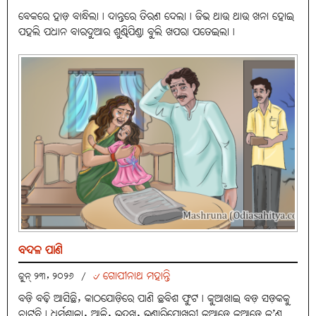
ବେକରେ ହାଡ଼ ବାନ୍ଧିଲା। ଦାନ୍ତରେ ତିରଣ ଦେଲା। ଜିଭ ଥାଉ ଥାଉ ଖନା ହୋଇ
ପହଲି ପଧାନ ବାରଦୁଆର ଶୁଣ୍ଢିପିଣ୍ଡା ବୁଲି ଖପରା ପତେଇଲା।
ବଦଳ ପାଣି
୰ ଗୋପୀନାଥ ମହାନ୍ତି
ଜୁନ୍ ୨୩, ୨୦୨୬
/
ବଡ଼ି ବଢ଼ି ଆସିଛି, କାଠଯୋଡ଼ିରେ ପାଣି ଛବିଶ ଫୁଟ। କୁଆଖାଇ ବଡ଼ ସଡ଼କକୁ
ଚାଟୁଛି। ଧର୍ମଶାଳା, ଆଳି, ଭଦ୍ରଖ, ଭଣ୍ଡାରିପୋଖରୀ କୁଆଡ଼େ କୁଆଡ଼େ କ’ଣ