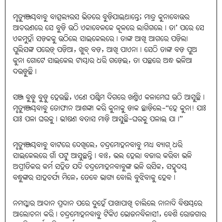
ମୃତ୍ୟୁଞ୍ଜୟବାବୁ ବାତ୍ସଲ୍ୟରସ ଭିତରେ ବୁଡ଼ିଯାଇଥାନ୍ତେ; ମାତ୍ର କୁନାବୋଉର
ଆଚରଣରେ ସେ ବୁଡ଼ି ଉଠି ଏକାବେଳକେ କୂଳରେ ଲାଗିଗଲେ। ତା’ ପରେ ସେ
ଏକମୁହାଁ ସଡ଼କକୁ ଉଠିଲେ ସାଇକେଲରେ। ତାଙ୍କ ଆଖି ଆଗରେ ପଡ଼ିଲା
ପୁଲିସଙ୍କ ପରେଡ଼୍ ପଡ଼ିଆ, ଖୁବ୍ ବଡ଼, ଆଖି ପାଏନା। ସେଠି ତାଙ୍କ ବଡ଼ ପୁଅ
କୁନା ଗୋଟେ ସାଇକେଲ ଟାୟାର ଧରି ଗଡ଼େଇ, ତା ପଛରେ ଅନ୍ଧ ଭଳିଆ
ଦଉଡ଼ୁଛି।
ସଞ୍ଜ ବୁଡ଼ୁ ବୁଡ଼ୁ ହେଉଛି, ଏଣେ ପଶ୍ଚିମ ଦିଗରେ ଖଣ୍ଡିଏ କଳାମେଘ ଉଠି ଆସୁଛି।
ମୃତ୍ୟୁଞ୍ଜୟବାବୁ ତୋଫାନ ଆଶଙ୍କା କରି କୁନାକୁ ଡାକ ଛାଡ଼ିଲେ-“ହେ କୁନା! ଯାଃ
ଯାଃ ପଳା ଘରକୁ। ଭୀଷଣ ବତାସ ମାଡ଼ି ଆସୁଛି-ଘରକୁ ପଳାଇ ଯା।”
ମୃତ୍ୟୁଞ୍ଜୟବାବୁ ବାଟରେ ଦେଖିଲେ, ଚନ୍ଦ୍ରମୋହନବାବୁ ମଧ୍ୟ ବ୍ୟାଗ୍ ଧରି
ସାଇକେଲରେ ଗାଁ ପଟୁ ଆସୁଛନ୍ତି। ବାଃ, ଭଲ ହେଲା ବଜାର କରିବା ଭଳି
ଅପ୍ରୀତିକର କର୍ମ ସହିତ ଯଦି ଚନ୍ଦ୍ରମୋହନବାବୁଙ୍କ ଭଳି ରସିକ, ସହୃଦୟ
ବନ୍ଧୁଙ୍କର ସାହଚର୍ଯ୍ୟ ମିଳେ, ତେବେ ଭାଗ୍ୟ ବୋଲି ବୁଝିବାକୁ ହେବ।
ନମସ୍କାର ଆଦାନ ପ୍ରଦାନ ପରେ ଦୁହେଁ ପାଖାପାଖି ଚାଲିଲେ ନାନାଦି ବିଷୟରେ
ଆଲୋଚନା କରି। ଚନ୍ଦ୍ରମୋହନବାବୁ ଟିକିଏ ଭୋଜନବିଳାସୀ, ବେଶି ରୋଜଗାର