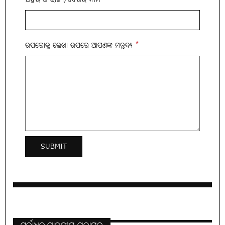
ଉପରୋକ୍ତ ଲେଖା ଉପରେ ଆପଣଙ୍କ ମନ୍ତବ୍ୟ
*