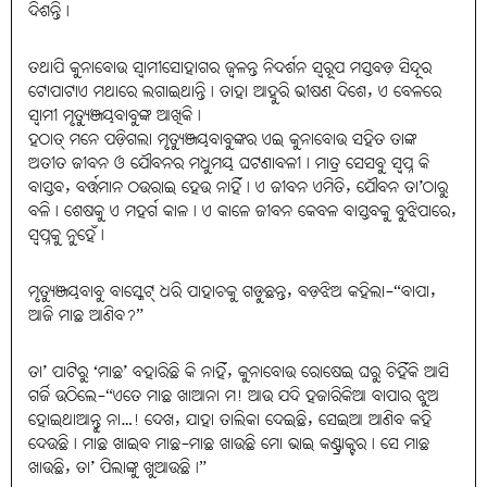
ଦିଶନ୍ତି।
ତଥାପି କୁନାବୋଉ ସ୍ବାମୀସୋହାଗର ଜ୍ୱଳନ୍ତ ନିଦର୍ଶନ ସ୍ବରୂପ ମସ୍ତବଡ଼ ସିନ୍ଦୂର
ଟୋପାଟାଏ ମଥାରେ ଲଗାଇଥାନ୍ତି। ତାହା ଆହୁରି ଭୀଷଣ ଦିଶେ, ଏ ବେଳରେ
ସ୍ବାମୀ ମୃତ୍ୟୁଞ୍ଜୟବାବୁଙ୍କ ଆଖିକି।
ହଠାତ୍ ମନେ ପଡ଼ିଗଲା ମୃତ୍ୟୁଞ୍ଜୟବାବୁଙ୍କର ଏଇ କୁନାବୋଉ ସହିତ ତାଙ୍କ
ଅତୀତ ଜୀବନ ଓ ଯୌବନର ମଧୁମୟ ଘଟଣାବଳୀ। ମାତ୍ର ସେସବୁ ସ୍ବପ୍ନ କି
ବାସ୍ତବ, ବର୍ତ୍ତମାନ ଠଉରାଇ ହେଉ ନାହିଁ। ଏ ଜୀବନ ଏମିତି, ଯୌବନ ତା’ଠାରୁ
ବଳି। ଶେଷକୁ ଏ ମହର୍ଗ କାଳ। ଏ କାଳେ ଜୀବନ କେବଳ ବାସ୍ତବକୁ ବୁଝିପାରେ,
ସ୍ୱପ୍ନକୁ ନୁହେଁ।
ମୃତ୍ୟୁଞ୍ଜୟବାବୁ ବାସ୍କେଟ୍ ଧରି ପାହାଚକୁ ଗଡ଼ୁଛନ୍ତ, ବଡ଼ଝିଅ କହିଲା-“ବାପା,
ଆଜି ମାଛ ଆଣିବ?”
ତା’ ପାଟିରୁ ‘ମାଛ’ ବହାରିଛି କି ନାହିଁ, କୁନାବୋଉ ରୋଷେଇ ଘରୁ ଚିହିଁକି ଆସି
ଗର୍ଜି ଉଠିଲେ-“ଏତେ ମାଛ ଖାଆନା ମ! ଆଉ ଯଦି ହଜାରିକିଆ ବାପାର ଝୁଅ
ହୋଇଥାଆନ୍ତୁ ନା…! ଦେଖ, ଯାହା ତାଲିକା ଦେଇଛି, ସେଇଆ ଆଣିବ କହି
ଦେଉଛି। ମାଛ ଖାଇବ ମାଛ-ମାଛ ଖାଉଛି ମୋ ଭାଇ କଣ୍ଟ୍ରାକ୍ଟର। ସେ ମାଛ
ଖାଉଛି, ତା’ ପିଲାଙ୍କୁ ଖୁଆଉଛି।”