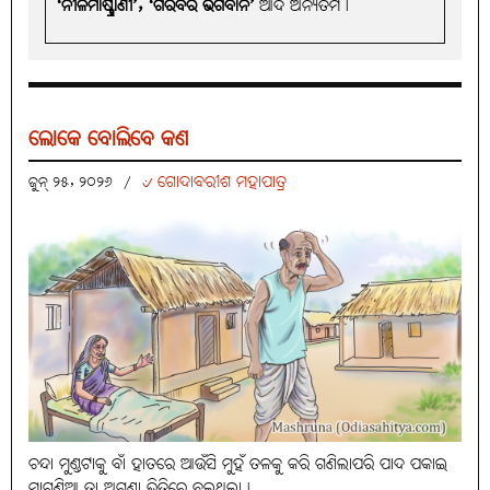
‘ନୀଳମାଷ୍ଟ୍ରାଣୀ’, ‘ଗରିବର ଭଗବାନ’
ଆଦି ଅନ୍ୟତମ।
ଲୋକେ ବୋଲିବେ କଣ
୰ ଗୋଦାବରୀଶ ମହାପାତ୍ର
ଜୁନ୍ ୨୫, ୨୦୨୬
/
ଚନ୍ଦା ମୁଣ୍ଡଟାକୁ ବାଁ ହାତରେ ଆଉଁସି ମୁହଁ ତଳକୁ କରି ଗଣିଲାପରି ପାଦ ପକାଇ
ମାଗୁଣିଆ ତା ଅଗଣା ଭିତିରେ ବୁଲୁଥିଲା।