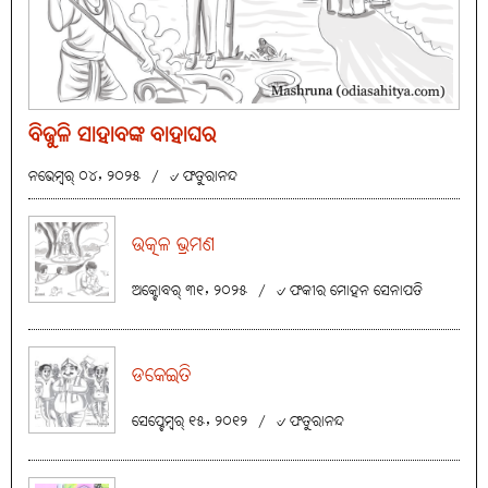
ବିଜୁଳି ସାହାବଙ୍କ ବାହାଘର
ନଭେମ୍ବର୍ ୦୪, ୨୦୨୫
/
୰ ଫତୁରାନନ୍ଦ
ଉତ୍କଳ ଭ୍ରମଣ
ଅକ୍ଟୋବର୍ ୩୧, ୨୦୨୫
/
୰ ଫକୀର ମୋହନ ସେନାପତି
ଡକେଇତି
ସେପ୍ଟେମ୍ବର୍ ୧୫, ୨୦୧୨
/
୰ ଫତୁରାନନ୍ଦ