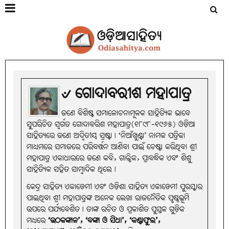
୰ ଗୋଦାବରୀଶ ମହାପାତ୍ର
ଜଣେ ବିଶିଷ୍ଟ ସମାଳୋଚନାମୂଳକ ସାହିତ୍ୟିକ ଭାବେ
ସୁପରିଚିତ ସ୍ବର୍ଗତ ଗୋଦାବରିଶ ମହାପାତ୍ର(୧୮୯୮-୧୯୬୫) ଓଡ଼ିଆ
ସାହିତ୍ୟରେ ଜଣେ ଅଦ୍ବିତୀୟ ସ୍ରଷ୍ଟା। ‘ନିଆଁଖୁଣ୍ଟା’ ନାମକ ପତ୍ରିକା
ମାଧ୍ୟମରେ ସମାଜରେ ପରିବର୍ତ୍ତନ ଆଣିବା ପାଇଁ ଚେଷ୍ଟା କରିଥିବା ଶ୍ରୀ
ମହାପାତ୍ର ଏକାଧାରରେ ଜଣେ କବି, ଗାଳ୍ପିକ, ପ୍ରାବନ୍ଧିକ ଏବଂ ଶିଶୁ
ସାହିତ୍ୟିକ ସହିତ ସାମ୍ବାଦିକ ଥିଲେ।
କେନ୍ଦ୍ର ସାହିତ୍ୟ ଏକାଡେମୀ ଏବଂ ଓଡ଼ିଶା ସାହିତ୍ୟ ଏକାଡେମୀ ପୁରସ୍କାର
ପାଇଥିବା ଶ୍ରୀ ମହାପାତ୍ରଙ୍କ ଅନେକ ଲେଖା ରାଜନୈତିକ ପୃଷ୍ଠଭୂମି
ଉପରେ ପର୍ଯ୍ୟବେଶିତ। ତାଙ୍କ ରଚିତ ଓ ପ୍ରକାଶିତ ପୁସ୍ତକ ଗୁଡ଼ିକ
ମଧ୍ୟରେ
‘ଉଠକଙ୍କାଳ’, ‘ବଙ୍କା ଓ ସିଧା’, ‘କଣ୍ଟାଫୁଲ’,