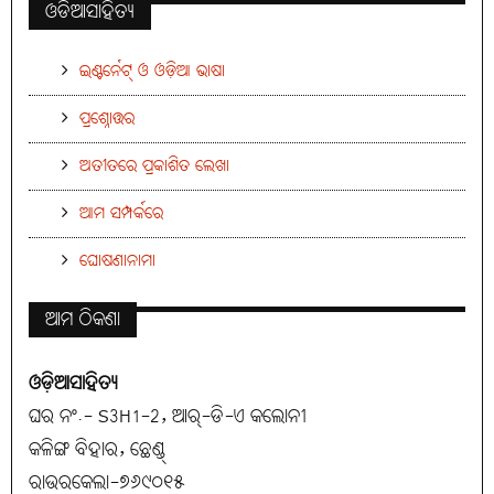
ଓଡିଆସାହିତ୍ୟ
ଇଣ୍ଟର୍ନେଟ୍ ଓ ଓଡ଼ିଆ ଭାଷା
ପ୍ରଶ୍ନୋତ୍ତର
ଅତୀତରେ ପ୍ରକାଶିତ ଲେଖା
ଆମ ସମ୍ପର୍କରେ
ଘୋଷଣାନାମା
ଆମ ଠିକଣା
ଓଡ଼ିଆସାହିତ୍ୟ
ଘର ନଂ.- S3H1-2, ଆର୍-ଡି-ଏ କଲୋନୀ
କଳିଙ୍ଗ ବିହାର, ଛେଣ୍ଡ୍
ରାଉରକେଲା-୭୬୯୦୧୫