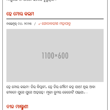
ହେ ମୋର କଲମ
୰ ଗୋଦାବରୀଶ ମହାପାତ୍ର
ନଭେମ୍ବର୍ ୦୪, ୨୦୨୫
/
ହେ ମୋର କଲମ! ଚିର ବିପ୍ଳବୀ, ହେ ଚିର ମୌନୀ କହ ସାଥୀ ଥିଲ ଅବା
ଜୀବନେ ଯୁଗେ ଯୁଗେ ଅହରହ! ମୂଲ୍ୟ ତୁମର କେତୋଟି ପଇସା,...
ନୀଳ ମାଷ୍ଟ୍ରାଣୀ