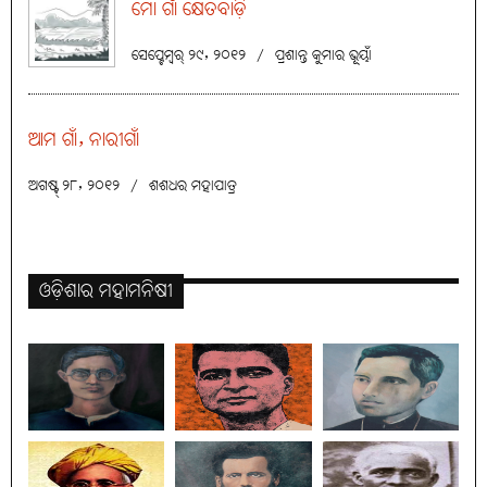
ମୋ ଗାଁ କ୍ଷେତବାଡ଼ି
ସେପ୍ଟେମ୍ବର୍ ୨୯, ୨୦୧୨
/
ପ୍ରଶାନ୍ତ କୁମାର ଭୂୟାଁ
ଆମ ଗାଁ, ନାରୀଗାଁ
ଅଗଷ୍ଟ୍ ୨୮, ୨୦୧୨
/
ଶଶଧର ମହାପାତ୍ର
ଓଡ଼ିଶାର ମହାମନିଷୀ