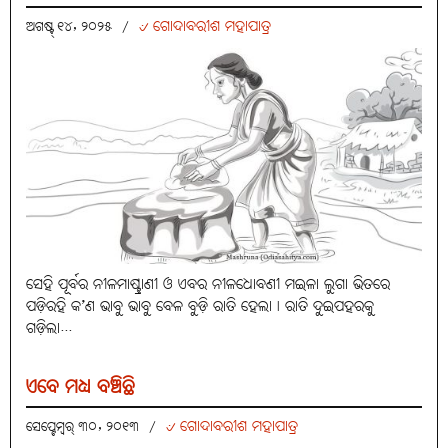
୰ ଗୋଦାବରୀଶ ମହାପାତ୍ର
ଅଗଷ୍ଟ୍ ୧୪, ୨୦୨୫
/
ସେହି ପୂର୍ବର ନୀଳମାଷ୍ଟ୍ରାଣୀ ଓ ଏବର ନୀଳଧୋବଣୀ ମଇଳା ଲୁଗା ଭିତରେ
ପଡ଼ିରହି କ’ଣ ଭାବୁ ଭାବୁ ବେଳ ବୁଡ଼ି ରାତି ହେଲା। ରାତି ଦୁଇପହରକୁ
ଗଡ଼ିଲା...
ଏବେ ମଧ୍ୟ ବଞ୍ଚିଛି
୰ ଗୋଦାବରୀଶ ମହାପାତ୍ର
ସେପ୍ଟେମ୍ବର୍ ୩୦, ୨୦୧୩
/