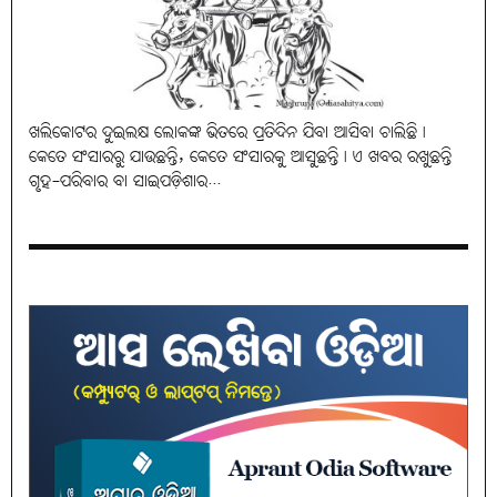
ଖଲିକୋଟର ଦୁଇଲକ୍ଷ ଲୋକଙ୍କ ଭିତରେ ପ୍ରତିଦିନ ଯିବା ଆସିବା ଚାଲିଛି।
କେତେ ସଂସାରରୁ ଯାଉଛନ୍ତି, କେତେ ସଂସାରକୁ ଆସୁଛନ୍ତି। ଏ ଖବର ରଖୁଛନ୍ତି
ଗୃହ-ପରିବାର ବା ସାଇପଡ଼ିଶାର...