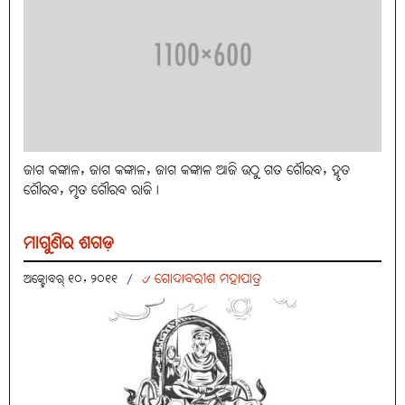
ଜାଗ କଙ୍କାଳ, ଜାଗ କଙ୍କାଳ, ଜାଗ କଙ୍କାଳ ଆଜି ଉଠୁ ଗତ ଗୌରବ, ହୃତ
ଗୌରବ, ମୃତ ଗୌରବ ରାଜି।
ମାଗୁଣିର ଶଗଡ଼
୰ ଗୋଦାବରୀଶ ମହାପାତ୍ର
ଅକ୍ଟୋବର୍ ୧୦, ୨୦୧୧
/