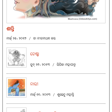
ଶାନ୍ତି
ମାର୍ଚ୍ଚ୍ ୨୫, ୨୦୧୭
/
ଡା ନୀଳମାଧବ କର
ଚେଷ୍ଟା
ଜୁନ୍ ୨୭, ୨୦୧୩
/
ଲିପିକା ମହାପାତ୍ର
ନାରୀ
ମାର୍ଚ୍ଚ୍ ୧୧, ୨୦୧୩
/
ଶୁଭେନ୍ଦୁ ମହାନ୍ତି