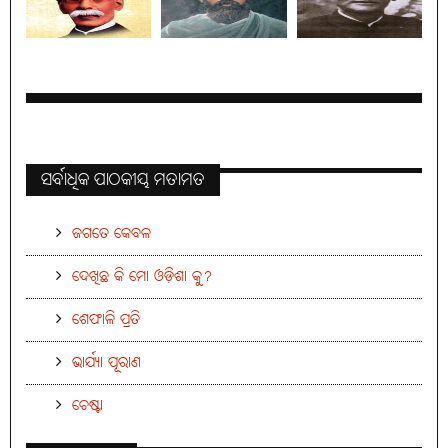
ସର୍ବାଧିକ ପାଠକୀୟ ମତାମତ
ଜଗତେ କେବଳ
ଦେଖିଛ କି ମୋ ଓଡ଼ିଶା କୁ?
ଶେଫାଳି ପ୍ରତି
ଭାର୍ଯ୍ୟା ପୂରାଣ
ଚେଷ୍ଟା