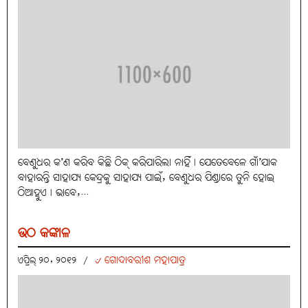
ବେଣୁଧର କ’ଣ କରିବ କିଛି ଠିକ୍‌ କରିପାରିଲା ନାହିଁ। ଯେତେବେଳେ ଗାଁ’ଯାକ
ବାହାରନ୍ତି ସାହାଯ୍ୟ କେନ୍ଦ୍ରକୁ ସାହାଯ୍ୟ ପାଇଁ, ବେଣୁଧର ପିଣ୍ଡାରେ ତୁନି ହୋଇ
ଠିଆହୁଏ। ଭାବେ,...
ଉଠ କଙ୍କାଳ
୰ ଗୋଦାବରୀଶ ମହାପାତ୍ର
ଏପ୍ରିଲ୍ ୨୦, ୨୦୧୨
/