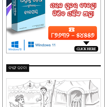
ବ୍ୟଙ୍ଗ ରଚନା