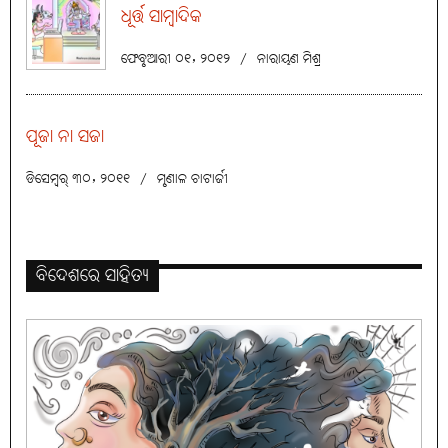
ଧୂର୍ତ୍ତ ସାମ୍ବାଦିକ
ଫେବୃଆରୀ ୦୧, ୨୦୧୨
/
ନାରାୟଣ ମିଶ୍ର
ପୂଜା ନା ସଜା
ଡିସେମ୍ବର୍ ୩୦, ୨୦୧୧
/
ମୃଣାଳ ଚାଟାର୍ଜୀ
ବିଦେଶରେ ସାହିତ୍ୟ