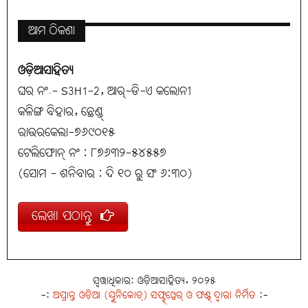
ଆମ ଠିକଣା
ଓଡ଼ିଆସାହିତ୍ୟ
ଘର ନଂ.- S3H1-2, ଆର୍-ଡି-ଏ କଲୋନୀ
କଳିଙ୍ଗ ବିହାର, ଛେଣ୍ଡ୍
ରାଉରକେଲା-୭୬୯୦୧୫
ଟେଲିଫୋନ୍ ନଂ : ୮୭୬୩୨-୫୪୫୫୭
(ସୋମ - ଶନିବାର : ଦି ୧୦ ରୁ ସଂ ୬:୩୦)
ଲେଖା ପଠାନ୍ତୁ
ସ୍ୱତ୍ତାଧିକାର: ଓଡ଼ିଆସାହିତ୍ୟ, ୨୦୨୫
-:
ଅପ୍ରାନ୍ତ ଓଡ଼ିଆ (ୟୁନିକୋଡ୍) ସଫ୍ଟ୍‌ୱେର୍ ଓ ଫଣ୍ଟ୍ ଦ୍ୱାରା ନିର୍ମିତ
:-