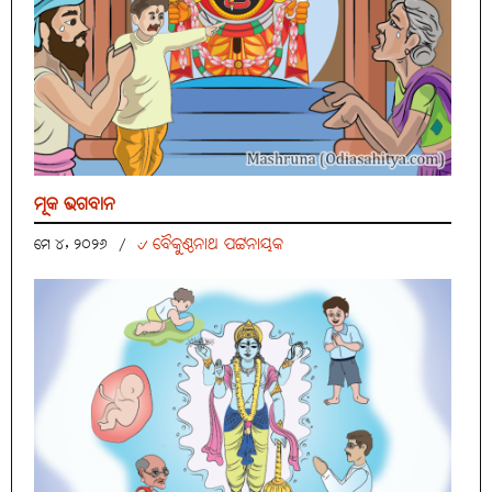
ମୂକ ଭଗବାନ
୰ ବୈକୁଣ୍ଠନାଥ ପଟ୍ଟନାୟକ
ମେ ୪, ୨୦୨୬
/