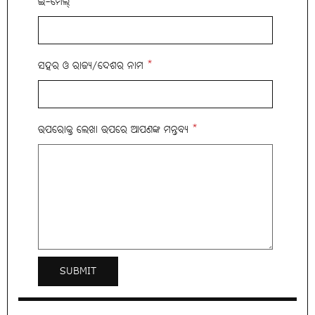
ଇ-ମେଲ୍
*
ସହର ଓ ରାଜ୍ୟ/ଦେଶର ନାମ
*
ଉପରୋକ୍ତ ଲେଖା ଉପରେ ଆପଣଙ୍କ ମନ୍ତବ୍ୟ
*