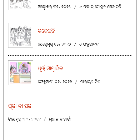
ଅକ୍ଟୋବର୍ ୩୧, ୨୦୨୫
/
୰ ଫକୀର ମୋହନ ସେନାପତି
ଡକେଇତି
ସେପ୍ଟେମ୍ବର୍ ୧୫, ୨୦୧୨
/
୰ ଫତୁରାନନ୍ଦ
ଧୂର୍ତ୍ତ ସାମ୍ବାଦିକ
ଫେବୃଆରୀ ୦୧, ୨୦୧୨
/
ନାରାୟଣ ମିଶ୍ର
ପୂଜା ନା ସଜା
ଡିସେମ୍ବର୍ ୩୦, ୨୦୧୧
/
ମୃଣାଳ ଚାଟାର୍ଜୀ