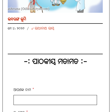
ଭବରଙ୍ଗ ଭୂମି
୰ ରାଧାନାଥ ରାୟ
ମେ ୪, ୨୦୨୬
/
-: ପାଠକୀୟ ମତାମତ :-
ଆପଣଙ୍କ ନାମ
*