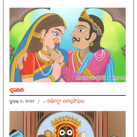
ସୁଲକ୍ଷଣା
୰ ଅଭିମନ୍ୟୁ ସାମନ୍ତସିଂହାର
ଜୁଲାଇ ୧, ୨୦୨୬
/