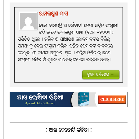
ରାମଲକ୍ଷ୍ମଣ ଦାସ
ଜଣେ ବାମପନ୍ଥି ଆଦର୍ଶବାଦୀ ନେତା ସହିତ ସଂଗ୍ରାମୀ
କବି ଭାବେ ରାମଲକ୍ଷ୍ମଣ ଦାଶ (୧୯୨୮-୨୦୦୩)
ପରିଚିତ ଥିଲେ। ଗରିବ ଓ ସାଧାରଣ ଲୋକମାନଙ୍କର ବିଭିନ୍ନ
ସମସ୍ୟାକୁ ନେଇ ସଂଗ୍ରାମ କରିବା ସହିତ ସେମାନଙ୍କ ବାବଦରେ
ଲେଖିବା ଶ୍ରୀ ଦାଶଙ୍କ ପ୍ରମୁଖତା ଥିଲା। ପଶ୍ଚିମ ଓଡ଼ିଶାର ଜଣେ
ସଂଗ୍ରାମୀ ମଣିଷ ଓ ସୃଜନ ସାଧକଭାବେ ସେ ପରିଚିତ ଥିଲେ।
କ୍ରମେ ସବିଶେଷ →
-: ଆଉ କେତୋଟି କବିତା :-