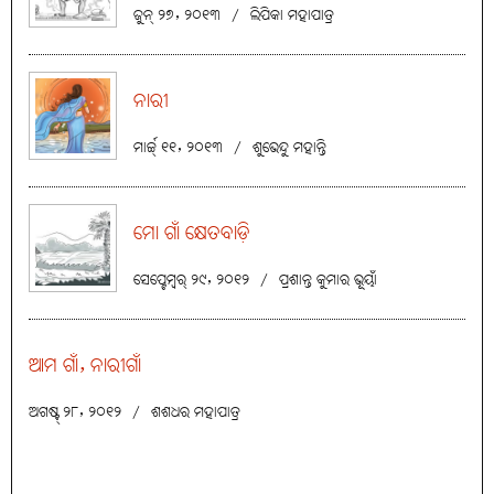
ଜୁନ୍ ୨୭, ୨୦୧୩
/
ଲିପିକା ମହାପାତ୍ର
ନାରୀ
ମାର୍ଚ୍ଚ୍ ୧୧, ୨୦୧୩
/
ଶୁଭେନ୍ଦୁ ମହାନ୍ତି
ମୋ ଗାଁ କ୍ଷେତବାଡ଼ି
ସେପ୍ଟେମ୍ବର୍ ୨୯, ୨୦୧୨
/
ପ୍ରଶାନ୍ତ କୁମାର ଭୂୟାଁ
ଆମ ଗାଁ, ନାରୀଗାଁ
ଅଗଷ୍ଟ୍ ୨୮, ୨୦୧୨
/
ଶଶଧର ମହାପାତ୍ର