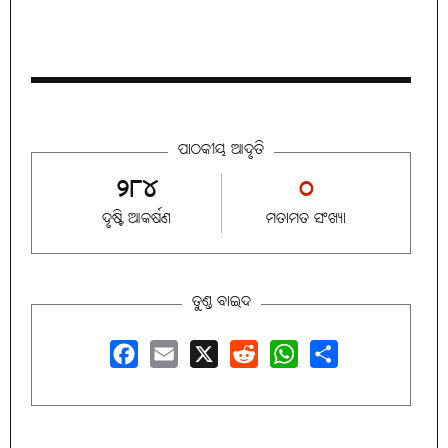
ପାଠକୀୟ ଆଦୃତି
୨୮୪
୦
ଦୃଷ୍ଟି ଆକର୍ଷଣ
ମତାମତ ସଂଖ୍ୟା
ତୁଣ୍ଡ ବାଇଦ
Facebook
Email
X
Reddit
WhatsApp
Share