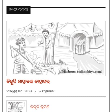
ବ୍ୟଙ୍ଗ ରଚନା
ବିଜୁଳି ସାହାବଙ୍କ ବାହାଘର
ନଭେମ୍ବର୍ ୦୪, ୨୦୨୫
/
୰ ଫତୁରାନନ୍ଦ
ଉତ୍କଳ ଭ୍ରମଣ