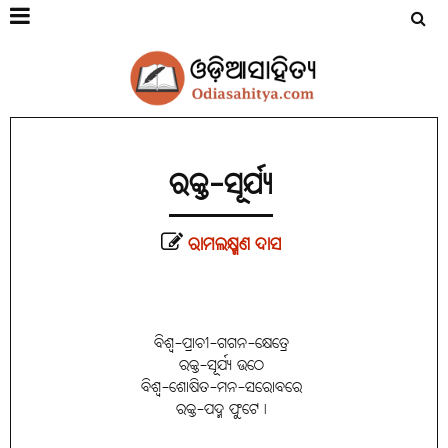
ରକ୍ତ-ସୂର୍ଯ୍ୟ
ରାମଲକ୍ଷ୍ମଣ ଦାସ
ବିଶ୍ୱ-ପ୍ରାଚୀ-ଗଗନ-କ୍ଷେତ୍ରେ
ରକ୍ତ-ସୂର୍ଯ୍ୟ ଉଠେ
ବିଶ୍ୱ-ଶୋଷିତ-ମନ-ସରୋବରେ
ରକ୍ତ-ପଦ୍ମ ଫୁଟେ।