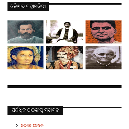
ଓଡ଼ିଶାର ମହାମନିଷୀ
ସର୍ବାଧିକ ପାଠକୀୟ ମତାମତ
ଜଗତେ କେବଳ