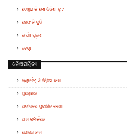
ଦେଖିଛ କି ମୋ ଓଡ଼ିଶା କୁ?
ଶେଫାଳି ପ୍ରତି
ଭାର୍ଯ୍ୟା ପୂରାଣ
ଚେଷ୍ଟା
ଓଡିଆସାହିତ୍ୟ
ଇଣ୍ଟର୍ନେଟ୍ ଓ ଓଡ଼ିଆ ଭାଷା
ପ୍ରଶ୍ନୋତ୍ତର
ଅତୀତରେ ପ୍ରକାଶିତ ଲେଖା
ଆମ ସମ୍ପର୍କରେ
ଘୋଷଣାନାମା