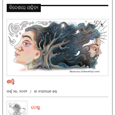
ବିଦେଶରେ ସାହିତ୍ୟ
ଶାନ୍ତି
ମାର୍ଚ୍ଚ୍ ୨୫, ୨୦୧୭
/
ଡା ନୀଳମାଧବ କର
ଚେଷ୍ଟା