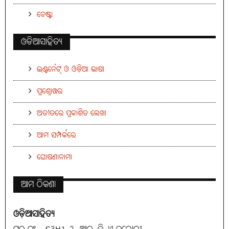
ଚେଷ୍ଟା
ଓଡିଆସାହିତ୍ୟ
ଇଣ୍ଟର୍ନେଟ୍ ଓ ଓଡ଼ିଆ ଭାଷା
ପ୍ରଶ୍ନୋତ୍ତର
ଅତୀତରେ ପ୍ରକାଶିତ ଲେଖା
ଆମ ସମ୍ପର୍କରେ
ଘୋଷଣାନାମା
ଆମ ଠିକଣା
ଓଡ଼ିଆସାହିତ୍ୟ