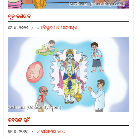
ମୂକ ଭଗବାନ
୰ ବୈକୁଣ୍ଠନାଥ ପଟ୍ଟନାୟକ
ମେ ୪, ୨୦୨୬
/
ଭବରଙ୍ଗ ଭୂମି
୰ ରାଧାନାଥ ରାୟ
ମେ ୪, ୨୦୨୬
/