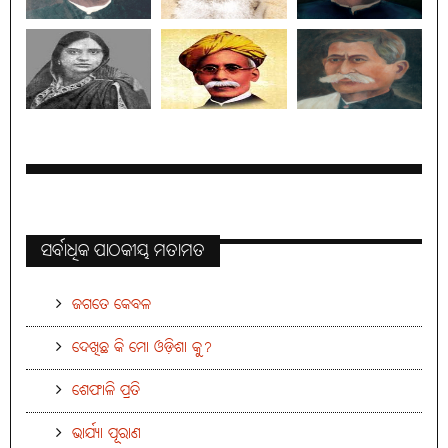
ସର୍ବାଧିକ ପାଠକୀୟ ମତାମତ
ଜଗତେ କେବଳ
ଦେଖିଛ କି ମୋ ଓଡ଼ିଶା କୁ?
ଶେଫାଳି ପ୍ରତି
ଭାର୍ଯ୍ୟା ପୂରାଣ