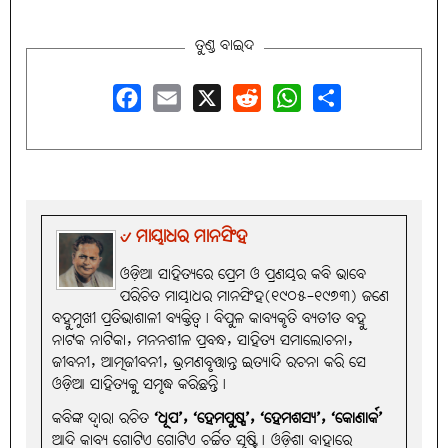
ତୁଣ୍ଡ ବାଇଦ
Facebook
Email
X
Reddit
WhatsApp
Share
୰ ମାୟାଧର ମାନସିଂହ
ଓଡ଼ିଆ ସାହିତ୍ୟରେ ପ୍ରେମ ଓ ପ୍ରଣୟର କବି ଭାବେ
ପରିଚିତ ମାୟାଧର ମାନସିଂହ(୧୯୦୫-୧୯୭୩) ଜଣେ
ବହୁମୁଖୀ ପ୍ରତିଭାଶାଳୀ ବ୍ୟକ୍ତିତ୍ୱ। ବିପୁଳ କାବ୍ୟକୃତି ବ୍ୟତୀତ ବହୁ
ନାଟକ ନାଟିକା, ମନନଶୀଳ ପ୍ରବନ୍ଧ, ସାହିତ୍ୟ ସମାଲୋଚନା,
ଜୀବନୀ, ଆତ୍ମଜୀବନୀ, ଭ୍ରମଣବୃତ୍ତାନ୍ତ ଇତ୍ୟାଦି ରଚନା କରି ସେ
ଓଡ଼ିଆ ସାହିତ୍ୟକୁ ସମୃଦ୍ଧ କରିଛନ୍ତି।
କବିଙ୍କ ଦ୍ବାରା ରଚିତ
‘ଧୂପ’, ‘ହେମପୁଷ୍ପ’, ‘ହେମଶସ୍ୟ’, ‘କୋଣାର୍କ’
ଆଦି କାବ୍ୟ ଗୋଟିଏ ଗୋଟିଏ ଚର୍ଚ୍ଚିତ ସୃଷ୍ଟି୤ ଓଡ଼ିଶା ବାହାରେ