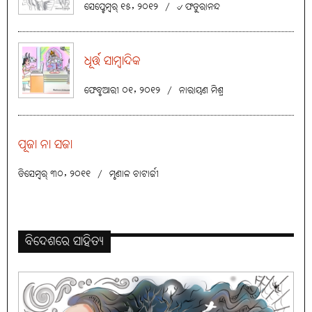
ସେପ୍ଟେମ୍ବର୍ ୧୫, ୨୦୧୨
/
୰ ଫତୁରାନନ୍ଦ
ଧୂର୍ତ୍ତ ସାମ୍ବାଦିକ
ଫେବୃଆରୀ ୦୧, ୨୦୧୨
/
ନାରାୟଣ ମିଶ୍ର
ପୂଜା ନା ସଜା
ଡିସେମ୍ବର୍ ୩୦, ୨୦୧୧
/
ମୃଣାଳ ଚାଟାର୍ଜୀ
ବିଦେଶରେ ସାହିତ୍ୟ