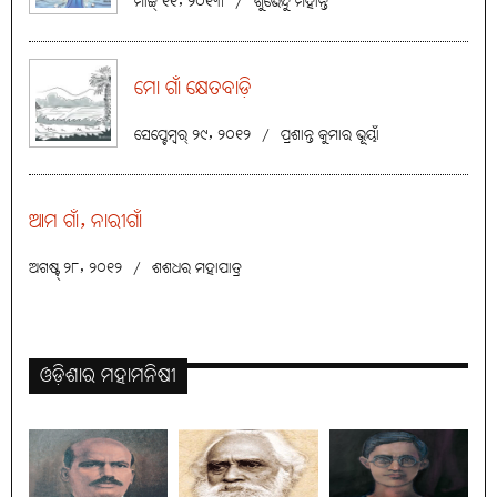
ମାର୍ଚ୍ଚ୍ ୧୧, ୨୦୧୩
/
ଶୁଭେନ୍ଦୁ ମହାନ୍ତି
ମୋ ଗାଁ କ୍ଷେତବାଡ଼ି
ସେପ୍ଟେମ୍ବର୍ ୨୯, ୨୦୧୨
/
ପ୍ରଶାନ୍ତ କୁମାର ଭୂୟାଁ
ଆମ ଗାଁ, ନାରୀଗାଁ
ଅଗଷ୍ଟ୍ ୨୮, ୨୦୧୨
/
ଶଶଧର ମହାପାତ୍ର
ଓଡ଼ିଶାର ମହାମନିଷୀ