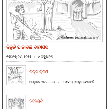
ବିଜୁଳି ସାହାବଙ୍କ ବାହାଘର
ନଭେମ୍ବର୍ ୦୪, ୨୦୨୫
/
୰ ଫତୁରାନନ୍ଦ
ଉତ୍କଳ ଭ୍ରମଣ
ଅକ୍ଟୋବର୍ ୩୧, ୨୦୨୫
/
୰ ଫକୀର ମୋହନ ସେନାପତି
ଡକେଇତି