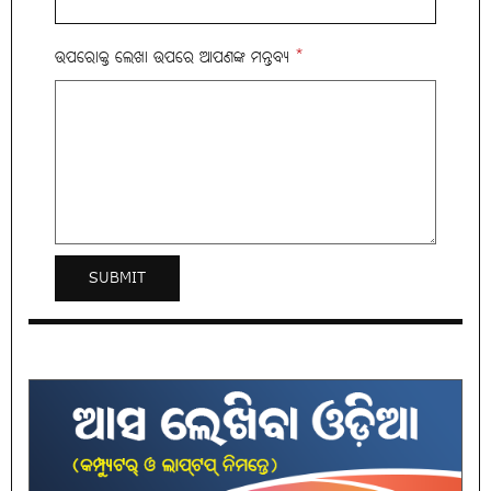
ଉପରୋକ୍ତ ଲେଖା ଉପରେ ଆପଣଙ୍କ ମନ୍ତବ୍ୟ
*