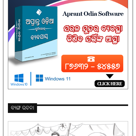
ବ୍ୟଙ୍ଗ ରଚନା