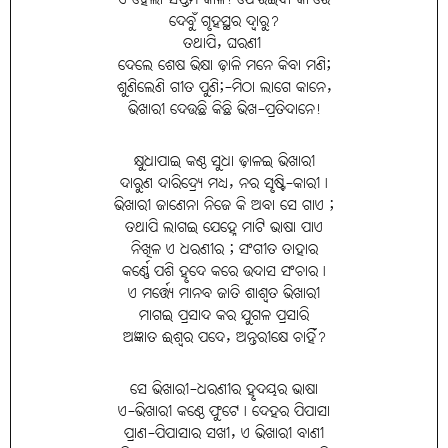
ଦେବୁଁ ଗୃହସ୍ଥର ଦ୍ବାରୁ?
ତଥାପି, ଘରଣୀ
ଦେଲେ ଶେଷ ଭିକ୍ଷା ଢ଼ାଳି ମନେ କିବା ମଣି;
ଶୁଣିଲେଣି ଗୀତ ପୁଣି;-ମିଠା ଲାଗେ କାନେ,
ଭିଖାରୀ ଦେଉଛି କିଛି ଭିଖ-ପ୍ରତିଦାନେ!
କ୍ଷୁଧାପାଇ କଣ୍ଠ ସୁଧା ଢ଼ାଳଇ ଭିଖାରୀ
ଦାରୁଣ ଦାରିଦ୍ର୍ୟେ ମଧ୍ୟ, ନର ସୃଷ୍ଟି-କାରୀ।
ଭିଖାରୀ ଜାଣେନା ନିଜେ କି ଅବା ସେ ଗାଏ ;
ତଥାପି ଲାଗଇ ଯେହ୍ନେ ମାଟି ଭାଷା ପାଏ
ନିଖିଳ ଏ ଧରଣୀର ; ସଂଗୀତ ତାହାର
କର୍ଣ୍ଣେ ପଶି ହୃଦେ କରେ ଉଦାସ ସଂଚାର।
ଏ ମର୍ତ୍ତ୍ୟେ ମାନବ ଜାତି ଶାଶ୍ବତ ଭିଖାରୀ
ମାଗଇ ପ୍ରସାଦ କର ଯୁଗଳ ପ୍ରସାରି
ଅଜ୍ଞାତ ଈଶ୍ବର ପଦେ, ଅନ୍ତରୀକ୍ଷେ ଚାହିଁ?
ସେ ଭିଖାରୀ-ଧରଣୀର ହୃଦୟର ଭାଷା
ଏ-ଭିଖାରୀ କଣ୍ଠେ ଫୁଟେ। ଦେହର ପିପାସା
ପ୍ରାଣ-ପିପାସାର ସଖୀ, ଏ ଭିଖାରୀ ବାଣୀ