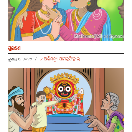
ସୁଲକ୍ଷଣା
୰ ଅଭିମନ୍ୟୁ ସାମନ୍ତସିଂହାର
ଜୁଲାଇ ୧, ୨୦୨୬
/