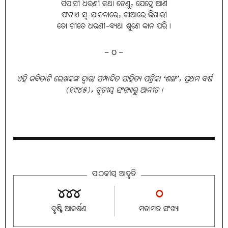
ପିପାସୀ ଧରଣୀ କଥା ତେଣୁ, ଯେହ୍ନେ ଆଣି
ଫଟାଏ ସ୍ବ-ଯାଚନାରେ, ଗାଆରେ ଭିଖାରୀ
ତୋ ଗୀତେ ଧରଣୀ-ବ୍ୟଥା ଶୁଣେ କାନ ପରି।
– O –
ଏହି କବିତାଟି ଲେଖକଙ୍କ ଦ୍ୱାରା ସମ୍ପାଦିତ ସାହିତ୍ୟ ପତ୍ରିକା ‘ଶଙ୍ଖ’, ପ୍ରଥମ ବର୍ଷ
(୧୯୪୫), ତୃତୀୟ ସଂଖ୍ୟାରୁ ଆନୀତ।
ପାଠକୀୟ ଆଦୃତି
୪୪୪
୦
ଦୃଷ୍ଟି ଆକର୍ଷଣ
ମତାମତ ସଂଖ୍ୟା