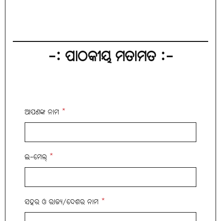
-: ପାଠକୀୟ ମତାମତ :-
ଆପଣଙ୍କ ନାମ
*
ଇ-ମେଲ୍
*
ସହର ଓ ରାଜ୍ୟ/ଦେଶର ନାମ
*