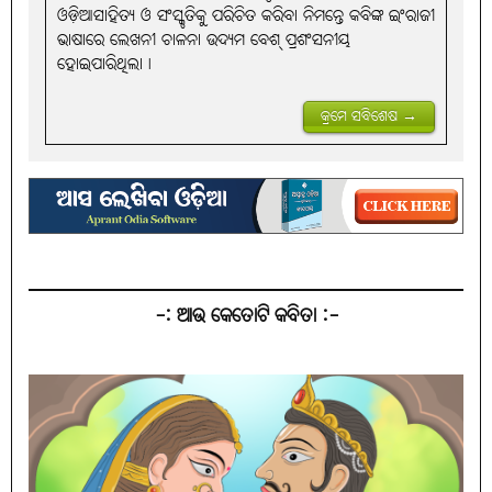
ଓଡ଼ିଆସାହିତ୍ୟ ଓ ସଂସ୍କୃତିକୁ ପରିଚିତ କରିବା ନିମନ୍ତେ କବିଙ୍କ ଇଂରାଜୀ
ଭାଷାରେ ଲେଖନୀ ଚାଳନା ଉଦ୍ୟମ ବେଶ୍ ପ୍ରଶଂସନୀୟ
ହୋଇପାରିଥିଲା।
କ୍ରମେ ସବିଶେଷ →
-: ଆଉ କେତୋଟି କବିତା :-