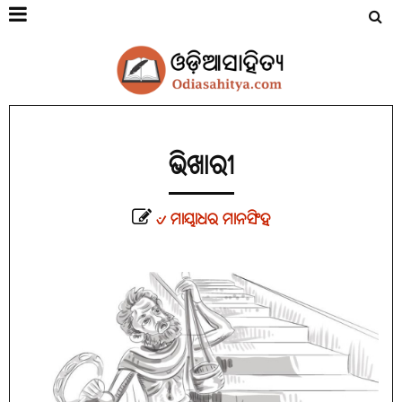
ଭିଖାରୀ
୰ ମାୟାଧର ମାନସିଂହ