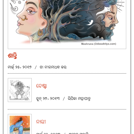
ଶାନ୍ତି
ମାର୍ଚ୍ଚ୍ ୨୫, ୨୦୧୭
/
ଡା ନୀଳମାଧବ କର
ଚେଷ୍ଟା
ଜୁନ୍ ୨୭, ୨୦୧୩
/
ଲିପିକା ମହାପାତ୍ର
ନାରୀ