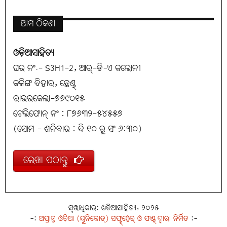
ଆମ ଠିକଣା
ଓଡ଼ିଆସାହିତ୍ୟ
ଘର ନଂ.- S3H1-2, ଆର୍-ଡି-ଏ କଲୋନୀ
କଳିଙ୍ଗ ବିହାର, ଛେଣ୍ଡ୍
ରାଉରକେଲା-୭୬୯୦୧୫
ଟେଲିଫୋନ୍ ନଂ : ୮୭୬୩୨-୫୪୫୫୭
(ସୋମ - ଶନିବାର : ଦି ୧୦ ରୁ ସଂ ୬:୩୦)
ଲେଖା ପଠାନ୍ତୁ
ସ୍ୱତ୍ତାଧିକାର: ଓଡ଼ିଆସାହିତ୍ୟ, ୨୦୨୫
-:
ଅପ୍ରାନ୍ତ ଓଡ଼ିଆ (ୟୁନିକୋଡ୍) ସଫ୍ଟ୍‌ୱେର୍ ଓ ଫଣ୍ଟ୍ ଦ୍ୱାରା ନିର୍ମିତ
:-