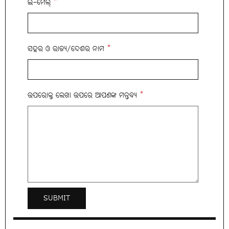
ଇ-ମେଲ୍
*
ସହର ଓ ରାଜ୍ୟ/ଦେଶର ନାମ
*
ଉପରୋକ୍ତ ଲେଖା ଉପରେ ଆପଣଙ୍କ ମନ୍ତବ୍ୟ
*