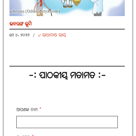
ଭବରଙ୍ଗ ଭୂମି
୰ ରାଧାନାଥ ରାୟ
ମେ ୪, ୨୦୨୬
/
-: ପାଠକୀୟ ମତାମତ :-
ଆପଣଙ୍କ ନାମ
*