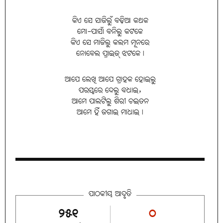
କିଏ ସେ ସାଜିଲୁଁ ବଢ଼ିଆ କଥକ
ମୋ-ପାସାଁ ବନିଲୁ କଟକେ
କିଏ ସେ ମାଜିଲୁ କଲମ ମୂନରେ
ନୋବେଲ ପ୍ରାଇଜ୍‌ ଝଟକେ।
ଆପେ ଲେଖି ଆପେ ଗ୍ରାହକ ହୋଇଲୁ
ପରସ୍ପରେ ଦେଲୁ ବଧାଇ,
ଆମେ ପାଲଟିଲୁ ଶିରୀ ଚଇତନ
ଆମେ ହିଁ ଜଗାଇ ମାଧାଇ।
ପାଠକୀୟ ଆଦୃତି
୨୫୧
୦