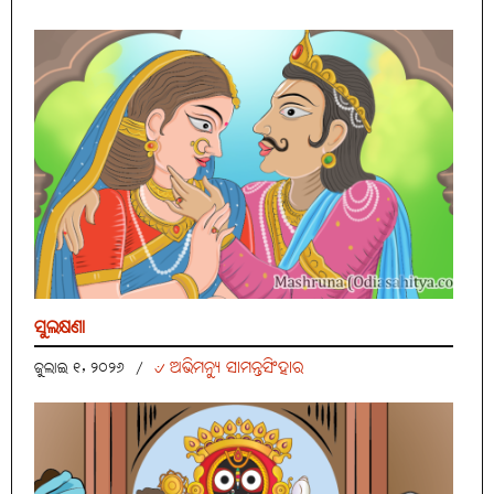
ସୁଲକ୍ଷଣା
୰ ଅଭିମନ୍ୟୁ ସାମନ୍ତସିଂହାର
ଜୁଲାଇ ୧, ୨୦୨୬
/