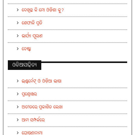
ଦେଖିଛ କି ମୋ ଓଡ଼ିଶା କୁ?
ଶେଫାଳି ପ୍ରତି
ଭାର୍ଯ୍ୟା ପୂରାଣ
ଚେଷ୍ଟା
ଓଡିଆସାହିତ୍ୟ
ଇଣ୍ଟର୍ନେଟ୍ ଓ ଓଡ଼ିଆ ଭାଷା
ପ୍ରଶ୍ନୋତ୍ତର
ଅତୀତରେ ପ୍ରକାଶିତ ଲେଖା
ଆମ ସମ୍ପର୍କରେ
ଘୋଷଣାନାମା