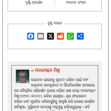
ଦୃଷ୍ଟି ଆକର୍ଷଣ
ମତାମତ ସଂଖ୍ୟା
ତୁଣ୍ଡ ବାଇଦ
Facebook
Email
X
Reddit
WhatsApp
Share
୰ ମନମୋହନ ମିଶ୍ର
ପରାଧୀନ ଭାରତକୁ ସ୍ବାଧୀନ କରିବା ପାଇଁ ଏବଂ
ତତ୍କାଳୀନ ସାମନ୍ତବାଦୀ ଓ ଔପନିବେଶିକ ସମାଜରେ
ଏକ ବୈପ୍ଳବିକ ପରିବର୍ତ୍ତନ ହାସଲ କରିବା ଲକ୍ଷ ନେଇ ମନମୋହନ
ମିଶ୍ର(୧୯୨୦-୨୦୦୦) କବିତା ଲେଖିବା, ସ୍ବର ସଂଯୋଜନା
କରିବା ଏବଂ ସ୍ବରଚିତ କବିତାଗୁଡ଼ିକୁ ଆବୃତ୍ତି କରି ଦେଶର ଅଗଣିତ
ଖଟିଖିଆ, ମୁକ୍ତିକାମୀ ଜନତାଙ୍କୁ ମନ୍ତ୍ରମୁଗ୍ଧ କରିପାରୁଥିଲେ। କବି