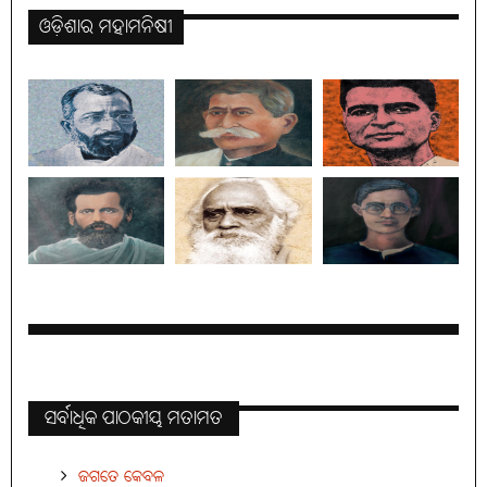
ଓଡ଼ିଶାର ମହାମନିଷୀ
ସର୍ବାଧିକ ପାଠକୀୟ ମତାମତ
ଜଗତେ କେବଳ