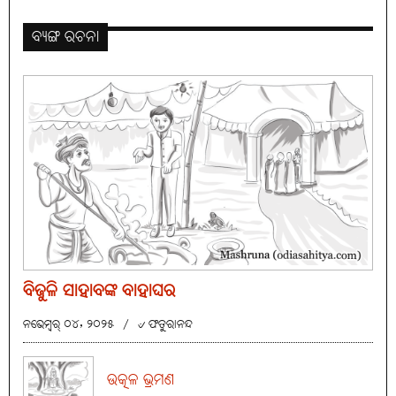
ବ୍ୟଙ୍ଗ ରଚନା
ବିଜୁଳି ସାହାବଙ୍କ ବାହାଘର
ନଭେମ୍ବର୍ ୦୪, ୨୦୨୫
/
୰ ଫତୁରାନନ୍ଦ
ଉତ୍କଳ ଭ୍ରମଣ