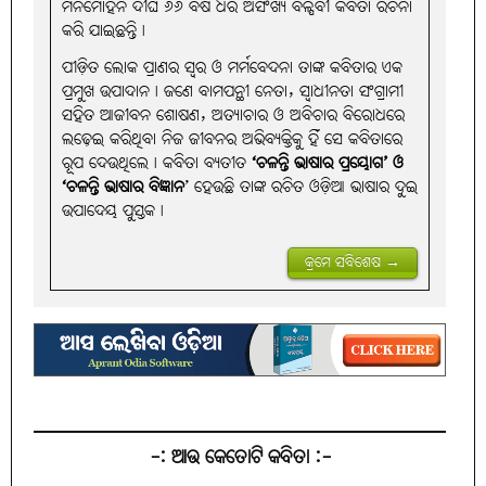
ମନମୋହନ ଦୀର୍ଘ ୬୬ ବର୍ଷ ଧରି ଅସଂଖ୍ୟ ବିଳ୍ପବୀ କବିତା ରଚନା
କରି ଯାଇଛନ୍ତି।
ପୀଡ଼ିତ ଲୋକ ପ୍ରାଣର ସ୍ବର ଓ ମର୍ମବେଦନା ତାଙ୍କ କବିତାର ଏକ
ପ୍ରମୁଖ ଉପାଦାନ। ଜଣେ ବାମପନ୍ଥୀ ନେତା, ସ୍ବାଧୀନତା ସଂଗ୍ରାମୀ
ସହିତ ଆଜୀବନ ଶୋଷଣ, ଅତ୍ୟାଚାର ଓ ଅବିଚାର ବିରୋଧରେ
ଲଢ଼େଇ କରିଥିବା ନିଜ ଜୀବନର ଅଭିବ୍ୟକ୍ତିକୁ ହିଁ ସେ କବିତାରେ
ରୂପ ଦେଉଥିଲେ। କବିତା ବ୍ୟତୀତ
‘ଚଳନ୍ତି ଭାଷାର ପ୍ରୟୋଗ’ ଓ
‘ଚଳନ୍ତି ଭାଷାର ବିଜ୍ଞାନ
’ ହେଉଛି ତାଙ୍କ ରଚିତ ଓଡ଼ିଆ ଭାଷାର ଦୁଇ
ଉପାଦେୟ ପୁସ୍ତକ।
କ୍ରମେ ସବିଶେଷ →
-: ଆଉ କେତୋଟି କବିତା :-