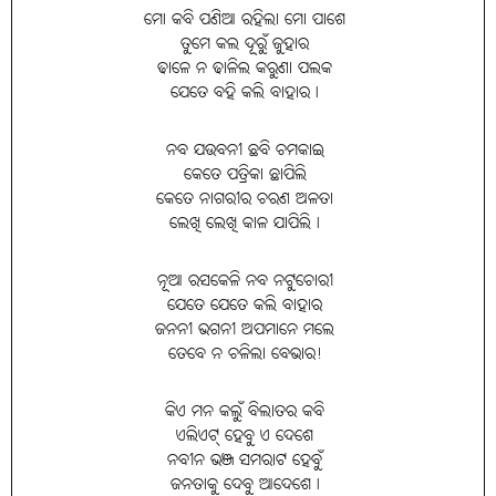
ମୋ କବି ପଣିଆ ରହିଲା ମୋ ପାଶେ
ତୁମେ କଲ ଦୂରୁଁ ଜୁହାର
ଢାଳେ ନ ଢାଳିଲ କରୁଣା ପଲକ
ଯେତେ ବହି କଲି ବାହାର।
ନବ ଯଉବନୀ ଛବି ଚମକାଇ
କେତେ ପତ୍ରିକା ଛାପିଲି
କେତେ ନାଗରୀର ଚରଣ ଅଳତା
ଲେଖି ଲେଖି କାଳ ଯାପିଲି।
ନୂଆ ରସକେଳି ନବ ନଟୁଚୋରୀ
ଯେତେ ଯେତେ କଲି ବାହାର
ଜନନୀ ଭଗନୀ ଅପମାନେ ମଲେ
ତେବେ ନ ଚଳିଲା ବେଭାର!
କିଏ ମନ କଲୁଁ ବିଲାତର କବି
ଏଲିଏଟ୍‌ ହେବୁ ଏ ଦେଶେ
ନବୀନ ଭଞ୍ଜ ସମରାଟ ହେବୁଁ
ଜନତାକୁ ଦେବୁ ଆଦେଶେ।