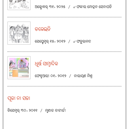
ଅକ୍ଟୋବର୍ ୩୧, ୨୦୨୫
/
୰ ଫକୀର ମୋହନ ସେନାପତି
ଡକେଇତି
ସେପ୍ଟେମ୍ବର୍ ୧୫, ୨୦୧୨
/
୰ ଫତୁରାନନ୍ଦ
ଧୂର୍ତ୍ତ ସାମ୍ବାଦିକ
ଫେବୃଆରୀ ୦୧, ୨୦୧୨
/
ନାରାୟଣ ମିଶ୍ର
ପୂଜା ନା ସଜା
ଡିସେମ୍ବର୍ ୩୦, ୨୦୧୧
/
ମୃଣାଳ ଚାଟାର୍ଜୀ