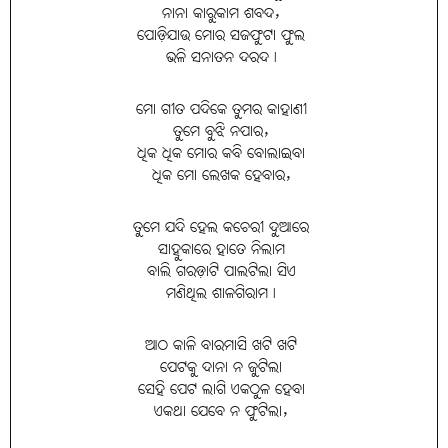
ନାନା କାରୁକାମ ଶବଦ,
ପୋଡ଼ିଯାଉ ମୋର ସଜଫୁଟା ଫୁଲ
ଭଳି ସନାତନ ଦରଦ।
ମୋ ଗୀତ ପଦିକେ ତୁମର କାହାଣୀ
ତୁମେ ବୁଝି ନପାର,
ଧିକ ଧିକ ମୋର କବି ବୋଲାଇବା
ଧିକ ମୋ ଲେଖକ ହେବାର,
ତୁମେ ଯଦି ହେଲ କଚେରୀ ଦୁଆରେ
ସାହୁକାରେ ହାତେ ନିଲାମ
ବାଲି ଗରଡ଼ାଟି ପାଲଟିଲା ସିଏ
ମଣିଥିଲ ଶାଳଗିରାମ।
ଆଠ କାଳି ବାରମାସି ଖଟି ଖଟି
ପେଟକୁ ଦାନା ନ ଜୁଟିଲା
ସେହି ପେଟ ଲାଗି ଏକଠୁଳ ହେବା
ଏକଥା ଯେବେ ନ ଫୁଟିଲା,