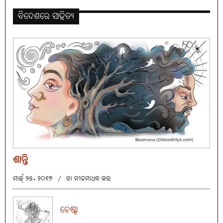
ବିଦେଶରେ ସାହିତ୍ୟ
ଶାନ୍ତି
ମାର୍ଚ୍ଚ୍ ୨୫, ୨୦୧୭
/
ଡା ନୀଳମାଧବ କର
ଚେଷ୍ଟା