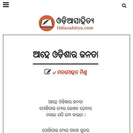
ଆହେ ଓଡ଼ିଶାର ଜନତା
୰ ମନମୋହନ ମିଶ୍ର
ଆହେ ଓଡ଼ିଶାର ଜନତା
ପୋଡ଼ିଯାଉ ମୋର ଲେଖକ ହେବାର
ନଗଲା ଯଦି ମୋ ବାରତା।
ପୋଡ଼ିଯାଉ ମୋର ସଳଖ ସୁନ୍ଦର