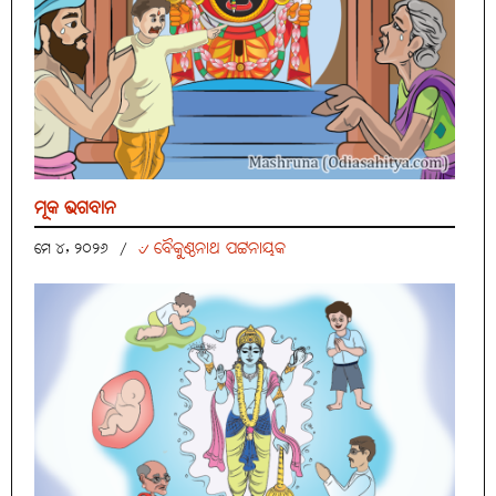
ମୂକ ଭଗବାନ
୰ ବୈକୁଣ୍ଠନାଥ ପଟ୍ଟନାୟକ
ମେ ୪, ୨୦୨୬
/