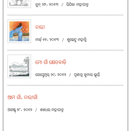
ଜୁନ୍ ୨୭, ୨୦୧୩
/
ଲିପିକା ମହାପାତ୍ର
ନାରୀ
ମାର୍ଚ୍ଚ୍ ୧୧, ୨୦୧୩
/
ଶୁଭେନ୍ଦୁ ମହାନ୍ତି
ମୋ ଗାଁ କ୍ଷେତବାଡ଼ି
ସେପ୍ଟେମ୍ବର୍ ୨୯, ୨୦୧୨
/
ପ୍ରଶାନ୍ତ କୁମାର ଭୂୟାଁ
ଆମ ଗାଁ, ନାରୀଗାଁ
ଅଗଷ୍ଟ୍ ୨୮, ୨୦୧୨
/
ଶଶଧର ମହାପାତ୍ର