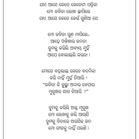
ଯାଏ ଆସେ କେତେ କେତେଟା ପତ୍ରିକା
ମୋ କବିତା ଲେଖା ଛାପିଲେ
ଯାଏ ଆସେ କେତେ କେଉଁ ଗୁଣିଆ ସେ
ମୋ କବିତା ଗୁଣ ମାପିଲେ,
ଆହେ ଓଡ଼ିଶାର ଜନତା
ତୁମକୁ କରିଲି ଅବ୍ୟୟ ମୁହିଁ
ଆପେ ବୋଲାଇଲି କରତା।
ମୋତେ ବହଲାଇ କେତେ ବଚନିକା
କରି ନାହିଁ ମୁହଁ ତିଆରି !
“କବିତା କି ତୁଚ୍ଛା ଅଦାର ବେପାର
ମୁରୂଖର ସାଗ କିଆରି ?”
ତୁମକୁ କରିଲି ଅଳ୍ପ ମୂରୂଖ
ମୋ ଲେଖାକୁ କଲି ଆରସି
ତୁମକୁ ବିଚାରେ ଅରସିକ ଜନ
ମୋ ଗୀତକୁ ନାହିଁ ପରଶି।