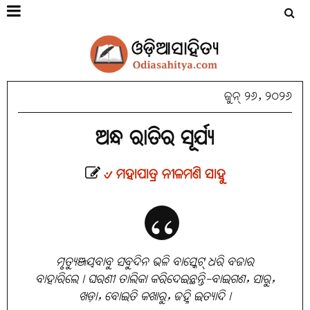
ଜୁନ୍ ୨୬, ୨୦୨୬
ଅନ୍ଧ ରାତିର ସୂର୍ଯ୍ୟ
୰ ମହାପାତ୍ର ନୀଳମଣି ସାହୁ
ମୃତ୍ୟୁଞ୍ଜୟବାବୁ ସବୁଦିନ ଭଳି ବାସ୍କେଟ୍ ଧରି ବଜାର
ବାହାରିଲେ। ଘରଣୀ ତାଲିକା କରିଦେଇଛନ୍ତି-ବାଇଗଣ, ସାରୁ,
ଖଡ଼ା, ବୋଇତି କଖାରୁ, ଜହ୍ନି ଇତ୍ୟାଦି।