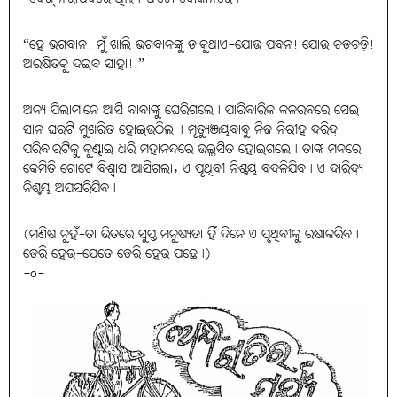
“ହେ ଭଗବାନ! ମୁଁ ଖାଲି ଭଗବାନଙ୍କୁ ଡାକୁଥାଏ-ଯୋଉ ପବନ! ଯୋଉ ଚଡ଼ଚଡ଼ି!
ଅରକ୍ଷିତକୁ ଦଇବ ସାହା!!”
ଅନ୍ୟ ପିଲାମାନେ ଆସି ବାବାଙ୍କୁ ଘେରିଗଲେ। ପାରିବାରିକ କଳରବରେ ସେଇ
ସାନ ଘରଟି ମୁଖରିତ ହୋଇଉଠିଲା। ମୃତ୍ୟୁଞ୍ଜୟବାବୁ ନିଜ ନିରୀହ ଦରିଦ୍ର
ପରିବାରଟିକୁ କୁଣ୍ଢାଇ ଧରି ମହାନନ୍ଦରେ ଉଲ୍ଲସିତ ହୋଇଗଲେ। ତାଙ୍କ ମନରେ
କେମିତି ଗୋଟେ ବିଶ୍ୱାସ ଆସିଗଲା, ଏ ପୃଥିବୀ ନିଶ୍ଚୟ ବଦଳିଯିବ। ଏ ଦାରିଦ୍ର୍ୟ
ନିଶ୍ଚୟ ଅପସରିଯିବ।
(ମଣିଷ ନୁହଁ-ତା ଭିତରେ ସୁପ୍ତ ମନୁଷ୍ୟତା ହିଁ ଦିନେ ଏ ପୃଥିବୀକୁ ରକ୍ଷାକରିବ।
ଡେରି ହେଉ-ଯେତେ ଡେରି ହେଉ ପଛେ।)
-o-