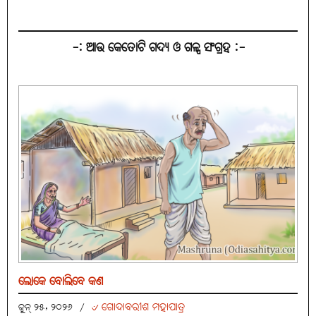
-: ଆଉ କେତୋଟି ଗଦ୍ୟ ଓ ଗଳ୍ପ ସଂଗ୍ରହ :-
ଲୋକେ ବୋଲିବେ କଣ
୰ ଗୋଦାବରୀଶ ମହାପାତ୍ର
ଜୁନ୍ ୨୫, ୨୦୨୬
/