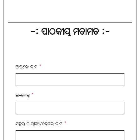
-: ପାଠକୀୟ ମତାମତ :-
ଆପଣଙ୍କ ନାମ
*
ଇ-ମେଲ୍
*
ସହର ଓ ରାଜ୍ୟ/ଦେଶର ନାମ
*