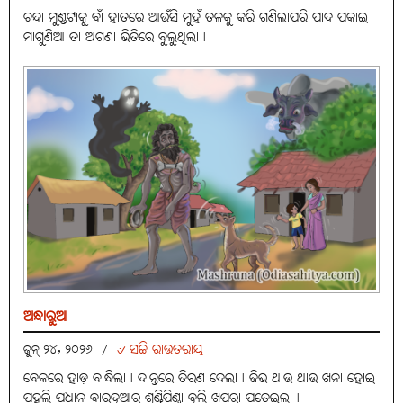
ଚନ୍ଦା ମୁଣ୍ଡଟାକୁ ବାଁ ହାତରେ ଆଉଁସି ମୁହଁ ତଳକୁ କରି ଗଣିଲାପରି ପାଦ ପକାଇ
ମାଗୁଣିଆ ତା ଅଗଣା ଭିତିରେ ବୁଲୁଥିଲା।
ଅନ୍ଧାରୁଆ
୰ ସଚ୍ଚି ରାଉତରାୟ
ଜୁନ୍ ୨୪, ୨୦୨୬
/
ବେକରେ ହାଡ଼ ବାନ୍ଧିଲା। ଦାନ୍ତରେ ତିରଣ ଦେଲା। ଜିଭ ଥାଉ ଥାଉ ଖନା ହୋଇ
ପହଲି ପଧାନ ବାରଦୁଆର ଶୁଣ୍ଢିପିଣ୍ଡା ବୁଲି ଖପରା ପତେଇଲା।