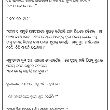
ଏଇ ସମୟରେ ତାଙ୍କର ଆଇଁଷଲୋଭୀ ବଡ଼ ଝିଅ କୁନୀ ଆସି କହିଲା-
“ବାପା! ଦେଖିବ ଆସ-”
“ କ’ଣ ଲୋ ମା?”
“ଗୋଟାଏ ବାଦୁଡ଼ି ତୋଫାନରେ କୁଆଡ଼ୁ ଉଡ଼ିଆସି ଆମ ପିଣ୍ଡାରେ ପଡ଼ିଗଲା। ତା
ଡେଣା ଭାଙ୍ଗିଯାଇଛି। ବୋଉ ସେଥିରେ ଆଇଡ଼ିନ୍ ତୂଳା ଲଗାଇ ଦେଇଛି। ମୁଁ
ତାକୁ ଢାବଲ ଭିତରେ କନା ପକାଇ ଶୁଆଇ ଦେଇଛି। ତାକୁ ଦୁଧ ଦେଲି-ଭାତ
ଦେଲି-କିଛି ଖାଉନି ଅଲକ୍ଷଣା।”
ମୃତ୍ୟୁଞ୍ଜୟବାବୁଙ୍କ ଆଖି ଛଳଛଳ ହୋଇଉଠିଲା। ସେ ପୁଅକୁ ଛାଡ଼ି ଝିଅକୁ କୁଣ୍ଢାଇ
ପକାଇ ନରମ କଣ୍ଠରେ ପଚାରିଲେ-
“ତମ ବୋଉ କାହାନ୍ତି ରେ କୁନା?”
କୁନାବୋଉ ରୋଷେଇ ଘରୁ ଆସି ପହଞ୍ଚିଲେ।
‘‘ସେ ତୋଫାନରେ ତୁମେ ଥିଲ କେଉଁଠି?”
“ବେଶ୍ ନିରାପଦରେ ଥିଲି। ଫଟୋ ଦୋକାନରେ।”