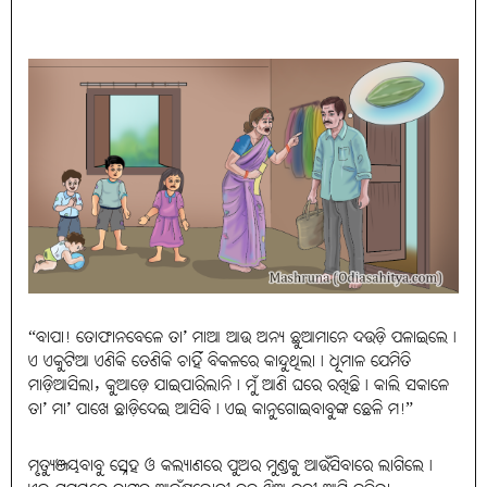
“ବାପା! ତୋଫାନବେଳେ ତା’ ମାଆ ଆଉ ଅନ୍ୟ ଛୁଆମାନେ ଦଉଡ଼ି ପଳାଇଲେ।
ଏ ଏକୁଟିଆ ଏଣିକି ତେଣିକି ଚାହିଁ ବିକଳରେ କାନ୍ଦୁଥିଲା। ଧୂମାଳ ଯେମିତି
ମାଡ଼ିଆସିଲା, କୁଆଡ଼େ ଯାଇପାରିଲାନି। ମୁଁ ଆଣି ଘରେ ରଖିଛି। କାଲି ସକାଳେ
ତା’ ମା’ ପାଖେ ଛାଡ଼ିଦେଇ ଆସିବି। ଏଇ କାନୁଗୋଇବାବୁଙ୍କ ଛେଳି ମ!”
ମୃତ୍ୟୁଞ୍ଜୟବାବୁ ସ୍ନେହ ଓ କଲ୍ୟାଣରେ ପୁଅର ମୁଣ୍ଡକୁ ଆଉଁସିବାରେ ଲାଗିଲେ।