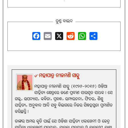
ତୁଣ୍ଡ ବାଇଦ
Facebook
Email
X
Reddit
WhatsApp
Share
୰ ମହାପାତ୍ର ନୀଳମଣି ସାହୁ
ମହାପାତ୍ର ନୀଳମଣି ସାହୁ (୧୯୨୬-୨୦୧୬) ଓଡ଼ିଆ
ସାହିତ୍ୟ କ୍ଷେତ୍ରରେ ଜଣେ ପ୍ରବୀଣ ସାରସ୍ବତ ସାଧକ। ସେ
ଗଳ୍ପ, ଉପନ୍ୟାସ, କବିତା, ପ୍ରବନ୍ଧ, ରମ୍ୟରଚନା, ଫିଚର, ଶିଶୁ
ସାହିତ୍ୟ, ଅନୁବାଦ ଆଦି ସବୁ ବିଭାଗରେ ନିଜର ସିଦ୍ଧହସ୍ତତା ପ୍ରମାଣିତ
କରିଛନ୍ତି।
ତାଙ୍କର ଅମର କୃତି ପାଇଁ ସେ ଓଡ଼ିଶା ସାହିତ୍ୟ ଏକାଡେମୀ ଓ କେନ୍ଦ୍ର
ସାହିତ୍ୟ ଏକାଡେମୀ ପୁରସ୍କାର, ସାରଳା ପରୁସ୍କାର ଓ ଭାରତୀୟ ଭାଷା