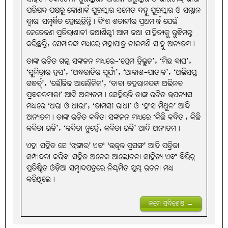
ପରିଷଦ ପକ୍ଷରୁ କୋଣାର୍କ ପୁରସ୍କାର ସମେତ ବହୁ ପୁରସ୍କାର ଓ ସମ୍ମାନ
ଦ୍ୱାରା ସମ୍ବର୍ଦ୍ଧିତ ହୋଇଛିନ୍ତି। ବିଂଶ ଶତାବ୍ଦୀର ପ୍ରଥମାର୍ଦ୍ଧ ଯେଉଁ
କେତେଜଣ ପ୍ରତିଭାଶାଳୀ କଥାଶିଳ୍ପୀ ଆମ କଥା ସାହିତ୍ୟକୁ ରୁଦ୍ଧିମନ୍ତ
କରିଛନ୍ତି, ସେମାନଙ୍କ ମଧ୍ୟରେ ମହାପାତ୍ର ନୀଳମଣି ସାହୁ ଅନ୍ୟତମ।
ତାଙ୍କ ରଚିତ ଗଳ୍ପ ସଙ୍କଳନ ମଧ୍ୟରେ-‘ପ୍ରେମ ତ୍ରିଭୁଜ’, ‘ମିଛ ବାଘ’,
‘ସୁମିତ୍ରାର ହସ’, ‘ଅନ୍ଧରାତିର ସୂର୍ଯ୍ୟ’, ‘ଆକାଶ-ପାତାଳ’, ‘ଅଭିସପ୍ତ
ଗନ୍ଧର୍ବ୍’, ‘ଲୌକିକ ଆଲୌକିକ’, ‘ବାବା ଡହରାନନ୍ଦଙ୍କ ଅଭିନବ
ପ୍ରବଚନମାଳା’ ଆଦି ଅନ୍ୟତମ। ସେହିଭଳି ତାଙ୍କ ରଚିତ ଉପନ୍ୟାସ
ମଧ୍ୟରେ ‘ଧରା ଓ ଧାରା’, ‘ତାମସୀ ରାଧା’ ଓ ‘ହଂସ ମିଥୁନ’ ଆଦି
ଅନ୍ୟତମ। ତାଙ୍କ ରଚିତ କବିତା ସଙ୍କଳନ ମଧ୍ୟରେ ‘କିଛି କବିତା, କିଛି
କବିତା ଭଳି’, ‘କବିତା ନୁହେଁ, କବିତା ଭଳି’ ଆଦି ଅନ୍ୟତମ।
ଏହା ସହିତ ସେ ‘ଝଙ୍କାର’ ଏବଂ ‘ଉତ୍କଳ ପ୍ରସଙ୍ଗ’ ଆଦି ପତ୍ରିକା
ସମ୍ପାଦନା କରିବା ସହିତ ଅନେକ ଆଲୋଚନା ସାହିତ୍ୟ ଏବଂ ବିଭିନ୍ନ
ପ୍ରତିଷ୍ଠିତ ଓଡ଼ିଆ ସମ୍ବାଦପତ୍ରରେ ନିୟମିତ ସ୍ତମ୍ଭ ରଚନା ମଧ୍ୟ
କରିଥିଲେ।
କ୍ରମେ ସବିଶେଷ →