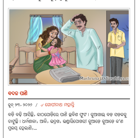
ବଦଳ ପାଣି
୰ ଗୋପୀନାଥ ମହାନ୍ତି
ଜୁନ୍ ୨୩, ୨୦୨୬
/
ବଡ଼ି ବଢ଼ି ଆସିଛି, କାଠଯୋଡ଼ିରେ ପାଣି ଛବିଶ ଫୁଟ। କୁଆଖାଇ ବଡ଼ ସଡ଼କକୁ
ଚାଟୁଛି। ଧର୍ମଶାଳା, ଆଳି, ଭଦ୍ରଖ, ଭଣ୍ଡାରିପୋଖରୀ କୁଆଡ଼େ କୁଆଡ଼େ କ’ଣ
ପ୍ରଳୟ ହେଲାଣି,…