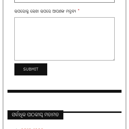
ଉପରୋକ୍ତ ଲେଖା ଉପରେ ଆପଣଙ୍କ ମନ୍ତବ୍ୟ
*
ସର୍ବାଧିକ ପାଠକୀୟ ମତାମତ