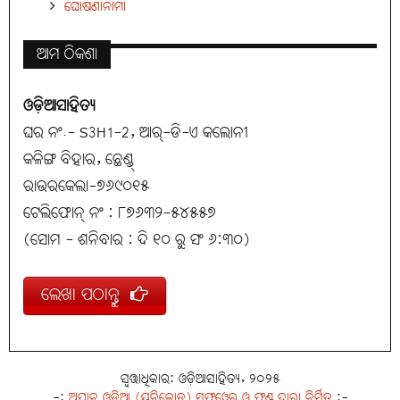
ଘୋଷଣାନାମା
ଆମ ଠିକଣା
ଓଡ଼ିଆସାହିତ୍ୟ
ଘର ନଂ.- S3H1-2, ଆର୍-ଡି-ଏ କଲୋନୀ
କଳିଙ୍ଗ ବିହାର, ଛେଣ୍ଡ୍
ରାଉରକେଲା-୭୬୯୦୧୫
ଟେଲିଫୋନ୍ ନଂ : ୮୭୬୩୨-୫୪୫୫୭
(ସୋମ - ଶନିବାର : ଦି ୧୦ ରୁ ସଂ ୬:୩୦)
ଲେଖା ପଠାନ୍ତୁ
ସ୍ୱତ୍ତାଧିକାର: ଓଡ଼ିଆସାହିତ୍ୟ, ୨୦୨୫
-:
ଅପ୍ରାନ୍ତ ଓଡ଼ିଆ (ୟୁନିକୋଡ୍) ସଫ୍ଟ୍‌ୱେର୍ ଓ ଫଣ୍ଟ୍ ଦ୍ୱାରା ନିର୍ମିତ
:-