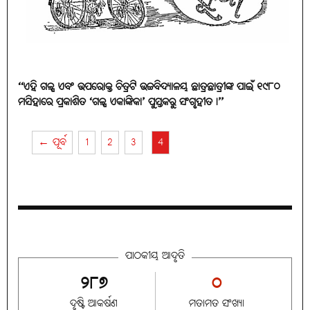
‘‘ଏହି ଗଳ୍ପ ଏବଂ ଉପରୋକ୍ତ ଚିତ୍ରଟି ଉଚ୍ଚବିଦ୍ୟାଳୟ ଛାତ୍ରଛାତ୍ରୀଙ୍କ ପାଇଁ ୧୯୮୦
ମସିହାରେ ପ୍ରକାଶିତ ‘ଗଳ୍ପ ଏକାଙ୍କିକା’ ପୁସ୍ତକରୁ ସଂଗୃହୀତ।’’
← ପୂର୍ବ
1
2
3
4
ପାଠକୀୟ ଆଦୃତି
୨୮୭
୦
ଦୃଷ୍ଟି ଆକର୍ଷଣ
ମତାମତ ସଂଖ୍ୟା