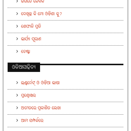
ଜଗତେ କେବଳ
ଦେଖିଛ କି ମୋ ଓଡ଼ିଶା କୁ?
ଶେଫାଳି ପ୍ରତି
ଭାର୍ଯ୍ୟା ପୂରାଣ
ଚେଷ୍ଟା
ଓଡିଆସାହିତ୍ୟ
ଇଣ୍ଟର୍ନେଟ୍ ଓ ଓଡ଼ିଆ ଭାଷା
ପ୍ରଶ୍ନୋତ୍ତର
ଅତୀତରେ ପ୍ରକାଶିତ ଲେଖା
ଆମ ସମ୍ପର୍କରେ