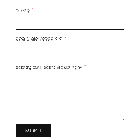
ଇ-ମେଲ୍
*
ସହର ଓ ରାଜ୍ୟ/ଦେଶର ନାମ
*
ଉପରୋକ୍ତ ଲେଖା ଉପରେ ଆପଣଙ୍କ ମନ୍ତବ୍ୟ
*