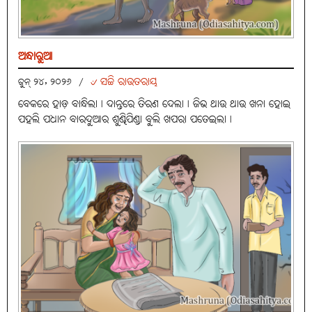
ଅନ୍ଧାରୁଆ
୰ ସଚ୍ଚି ରାଉତରାୟ
ଜୁନ୍ ୨୪, ୨୦୨୬
/
ବେକରେ ହାଡ଼ ବାନ୍ଧିଲା। ଦାନ୍ତରେ ତିରଣ ଦେଲା। ଜିଭ ଥାଉ ଥାଉ ଖନା ହୋଇ
ପହଲି ପଧାନ ବାରଦୁଆର ଶୁଣ୍ଢିପିଣ୍ଡା ବୁଲି ଖପରା ପତେଇଲା।