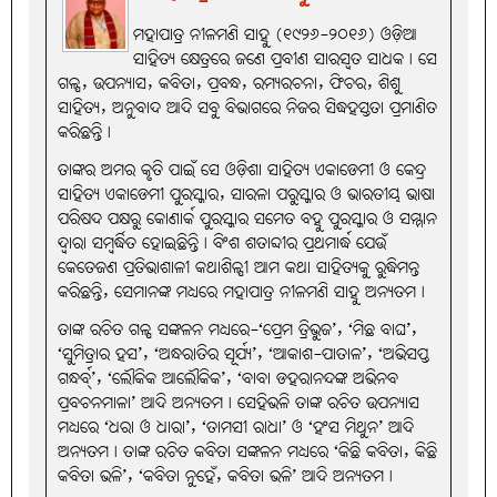
ମହାପାତ୍ର ନୀଳମଣି ସାହୁ (୧୯୨୬-୨୦୧୬) ଓଡ଼ିଆ
ସାହିତ୍ୟ କ୍ଷେତ୍ରରେ ଜଣେ ପ୍ରବୀଣ ସାରସ୍ବତ ସାଧକ। ସେ
ଗଳ୍ପ, ଉପନ୍ୟାସ, କବିତା, ପ୍ରବନ୍ଧ, ରମ୍ୟରଚନା, ଫିଚର, ଶିଶୁ
ସାହିତ୍ୟ, ଅନୁବାଦ ଆଦି ସବୁ ବିଭାଗରେ ନିଜର ସିଦ୍ଧହସ୍ତତା ପ୍ରମାଣିତ
କରିଛନ୍ତି।
ତାଙ୍କର ଅମର କୃତି ପାଇଁ ସେ ଓଡ଼ିଶା ସାହିତ୍ୟ ଏକାଡେମୀ ଓ କେନ୍ଦ୍ର
ସାହିତ୍ୟ ଏକାଡେମୀ ପୁରସ୍କାର, ସାରଳା ପରୁସ୍କାର ଓ ଭାରତୀୟ ଭାଷା
ପରିଷଦ ପକ୍ଷରୁ କୋଣାର୍କ ପୁରସ୍କାର ସମେତ ବହୁ ପୁରସ୍କାର ଓ ସମ୍ମାନ
ଦ୍ୱାରା ସମ୍ବର୍ଦ୍ଧିତ ହୋଇଛିନ୍ତି। ବିଂଶ ଶତାବ୍ଦୀର ପ୍ରଥମାର୍ଦ୍ଧ ଯେଉଁ
କେତେଜଣ ପ୍ରତିଭାଶାଳୀ କଥାଶିଳ୍ପୀ ଆମ କଥା ସାହିତ୍ୟକୁ ରୁଦ୍ଧିମନ୍ତ
କରିଛନ୍ତି, ସେମାନଙ୍କ ମଧ୍ୟରେ ମହାପାତ୍ର ନୀଳମଣି ସାହୁ ଅନ୍ୟତମ।
ତାଙ୍କ ରଚିତ ଗଳ୍ପ ସଙ୍କଳନ ମଧ୍ୟରେ-‘ପ୍ରେମ ତ୍ରିଭୁଜ’, ‘ମିଛ ବାଘ’,
‘ସୁମିତ୍ରାର ହସ’, ‘ଅନ୍ଧରାତିର ସୂର୍ଯ୍ୟ’, ‘ଆକାଶ-ପାତାଳ’, ‘ଅଭିସପ୍ତ
ଗନ୍ଧର୍ବ୍’, ‘ଲୌକିକ ଆଲୌକିକ’, ‘ବାବା ଡହରାନନ୍ଦଙ୍କ ଅଭିନବ
ପ୍ରବଚନମାଳା’ ଆଦି ଅନ୍ୟତମ। ସେହିଭଳି ତାଙ୍କ ରଚିତ ଉପନ୍ୟାସ
ମଧ୍ୟରେ ‘ଧରା ଓ ଧାରା’, ‘ତାମସୀ ରାଧା’ ଓ ‘ହଂସ ମିଥୁନ’ ଆଦି
ଅନ୍ୟତମ। ତାଙ୍କ ରଚିତ କବିତା ସଙ୍କଳନ ମଧ୍ୟରେ ‘କିଛି କବିତା, କିଛି
କବିତା ଭଳି’, ‘କବିତା ନୁହେଁ, କବିତା ଭଳି’ ଆଦି ଅନ୍ୟତମ।