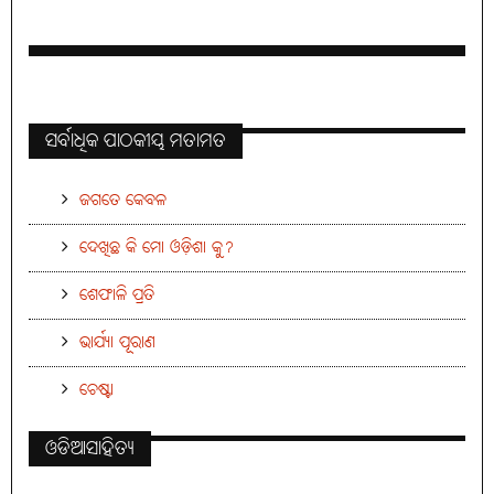
ସର୍ବାଧିକ ପାଠକୀୟ ମତାମତ
ଜଗତେ କେବଳ
ଦେଖିଛ କି ମୋ ଓଡ଼ିଶା କୁ?
ଶେଫାଳି ପ୍ରତି
ଭାର୍ଯ୍ୟା ପୂରାଣ
ଚେଷ୍ଟା
ଓଡିଆସାହିତ୍ୟ