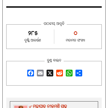
ପାଠକୀୟ ଆଦୃତି
୨୮୫
୦
ଦୃଷ୍ଟି ଆକର୍ଷଣ
ମତାମତ ସଂଖ୍ୟା
ତୁଣ୍ଡ ବାଇଦ
Facebook
Email
X
Reddit
WhatsApp
Share
୰ ମହାପାତ୍ର ନୀଳମଣି ସାହୁ