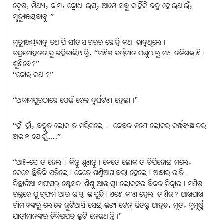
ଦ୍ୱେଷ, ମିଥ୍ୟା, କାମ, କ୍ରୋଧ-ଇସ୍, ଆମେ ସବୁ କାହିଁକି ଜନ୍ମ ହୋଇଥାଇଁ,
ମୃତ୍ୟୁଞ୍ଜୟବାବୁ!”
ମୃତ୍ୟୁଞ୍ଜୟବାବୁ ତଥାପି ସୀତାସାଗରର ରୋହି କଥା ଭାବୁଥିଲେ।
ଚନ୍ଦ୍ରମୋହନବାବୁ କହିଚାଲିଥାନ୍ତି, “ମଣିଷ ବର୍ତ୍ତମାନ ପଶୁଠାରୁ ମଧ୍ୟ ବଳିଗଲାଣି।
ଶୁଣିବେ?”
“କୋଉ କଥା?”
“ଅନାମପୁରଠାରେ ଯେଉଁ ରେଳ ଦୁର୍ଘଟଣା ହେଲା।”
“ହାଁ ହାଁ, ବହୁତ ଲୋକ ତ ମରିଗଲେ !! କେବଳ ଜଣେ ଲୋକର କର୍ତ୍ତବ୍ୟଜ୍ଞାନର
ଅଭାବ ଯୋଗୁଁ……”
“ଆଃ-ସେ ତ ହେଲା। କିନ୍ତୁ ଶୁଣନ୍ତୁ। କେତେ ଲୋକ ତ ଚିପିହୋଇ ମଲେ,
କେତେ ଛିଡ଼ିକି ପଡ଼ିଲେ। କେତେ ଖଣ୍ଡିଆଖାବରା ହେଲେ। ଅନ୍ଧାର ରାତି-
ନିଛାଟିଆ ମଫସଲ ଷ୍ଟେସନ-ଶିଶୁ ଆଉ ସ୍ତ୍ରୀ ଲୋକଙ୍କର ବିକଳ ଚିତ୍କାର। ମଣିଷ
ରକ୍ତରେ ପ୍ଲାଟ୍‌ଫର୍ମ ଆଉ ରାସ୍ତା ଭାସୁଛି। ଏଣେ କ’ଣ ହେଲା ଜାଣିଛ? ଆଖପାଖ
ଗାଁମାନଙ୍କରୁ ଲୋକେ ଛୁଟିଆସି ସେଇ ଭଙ୍ଗା ଟ୍ରେନ୍ ଭିତରୁ ଆହତ, ମୃତ, ମୁମୂର୍ଷୁ
ଯାତ୍ରୀମାନଙ୍କର ଜିନିଷପତ୍ର ଲୁଟି ନେଉଥାନ୍ତି।”