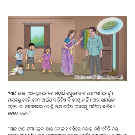
‘ନାଇଁ ଭାଇ, ଆମ୍ଭେମାନେ ସେ ମହାର୍ଘ ବହୁଦର୍ଶିତାର ଆକାଂକ୍ଷୀ ନୋହୁଁ।
ମାସକରୁ ବେଶି ହେବ ଆଇଁଷ କାତିଟିଏ ବି ଦେଖି ନାହିଁ। ଆଉ ରାମରାଜ୍ୟ
ହେବ, ନା ସୀତାସାଗର ରୋହି ଆମ ଭଳିଆ ଲୋକଙ୍କୁ ପାଟିରେ ବାଜିବ’!…
କେତେ ଦର?”
“ସାତ ଆଠ ଟଙ୍କା ହେବ-ଆଉ କେତେ? ମଝିରେ ଦଲାଲ୍ ପଶି ଏମିତି ଦର