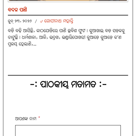
ବଦଳ ପାଣି
୰ ଗୋପୀନାଥ ମହାନ୍ତି
ଜୁନ୍ ୨୩, ୨୦୨୬
/
ବଡ଼ି ବଢ଼ି ଆସିଛି, କାଠଯୋଡ଼ିରେ ପାଣି ଛବିଶ ଫୁଟ। କୁଆଖାଇ ବଡ଼ ସଡ଼କକୁ
ଚାଟୁଛି। ଧର୍ମଶାଳା, ଆଳି, ଭଦ୍ରଖ, ଭଣ୍ଡାରିପୋଖରୀ କୁଆଡ଼େ କୁଆଡ଼େ କ’ଣ
ପ୍ରଳୟ ହେଲାଣି,…
-: ପାଠକୀୟ ମତାମତ :-
ଆପଣଙ୍କ ନାମ
*