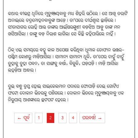
କଥାର ବୀଭତ୍ସ ଧ୍ବନିରେ ମୃତ୍ୟୁଞ୍ଜୟବାବୁ ମଧ୍ୟ ଶିହରି ଉଠିଲେ। ସେ ଆଖି ତରାଟି
ଅନାଇଲେ ଚନ୍ଦ୍ରମୋହନବାବୁଙ୍କ ଆଡ଼େ। ତା’ପରେ ଦୀର୍ଘଶ୍ବାସ ଛାଡ଼ିଲେ।
ସୀତାସାଗର ରୋହି ଆଉ ତାଙ୍କର ଆଇଁଷରଙ୍କୁଣୀ ବଡ଼ଝିଅ ଆଡ଼ୁ ତାଙ୍କ ମନ
ଖସିଆସିଲା। ତାଙ୍କୁ ବଡ଼ ନିରାଶ ଲାଗିଲା ସେ କିଛି କହିପାରିଲେ ନାହିଁ।
ଠିକ୍ ଏଇ ସମୟରେ ବହୁ କାଳ ଅପେକ୍ଷା କରିଥିବା ଧୂମାଳ ତୋଫାନ ଉତ୍ତର-
ପଶ୍ଚିମ କୋଣରୁ ମାଡ଼ିଆସିଲା। ସାମାନ୍ୟ ସାମାନ୍ୟ ଧୂଳି, ତା’ପେର ଚାହୁଁ ଚାହୁଁ
ତୁହାକୁ ତୁହା ପବନ, ତା ସାଙ୍ଗକୁ ବର୍ଷା, ବିଜୁଳି, ଘଡ଼ଘଡ଼ି। ମାଡ଼ି ଆସିଲା
ଲହଡ଼ିଆ ଅନ୍ଧାର।
ଦୁଇ ବନ୍ଧୁ ତ୍ରସ୍ତ ହୋଇ ସାଇକେଲମାନ ପଦାରେ ଫୋପାଡ଼ି ଦେଇ ଗୋଟିଏ
ଫଟୋ ଦୋକାନ ଭିତରକୁ ପଶିଗଲେ। ଦୋକାନ ଭିତରେ ମୃତ୍ୟୁଞ୍ଜୟବାବୁ ଏକ
ନିରୁପାୟ ଆଶଙ୍କାରେ ଛଟପଟ ହେଲେ।
← ପୂର୍ବ
1
2
3
4
ପରବର୍ତ୍ତୀ →