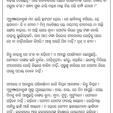
ବଢ଼ାଇ ଦେଉଛନ୍ତି। ଆଉ କଳାବଜାରର ପଇସା ଯେଉଁମାନଙ୍କ ପାଖେ, ତାଙ୍କର ବା
ପରୁଆ କ’ଣ? ସନ୍ଧ୍ୟା ସୁଦ୍ଧା ଚାରି ମହଣ ମାଛ ଚିଲ ପରି ଝାମ୍ପି ନେବେ।”
ମୃତ୍ୟୁଞ୍ଜୟବାବୁଙ୍କ ମନ ଭାରି ଛଟପଟ ହେଲା। ସେ ଭାବିବାକୁ ବସିଲେ, ହେ
ଭଗବାନ! କି ଏ ଜୀବନ? ନିମ୍ନ ମଧ୍ୟବିତ୍ତର ଏଇ ଦୟନୀୟ ଜୀବନରେ ନା ଅଛି
ରଙ୍ଗର ବାହାର, ନା ଅଛି ରସର ସ୍ବାଦ! ପୋଟଳ କିଲୋ ଦୁଇ ଟଙ୍କା ବୋଲି
ଯାହାକୁ ଛୁଇଁହେଉନି, ସାତ ଆଠ ଟଙ୍କା କିଲୋର ସୀତସାଗର ରୋହିକୁ ଘରେ
ସେ ବା ଚାହିଁପାରିବେ କିପରି? ଆଖି ଝଲସି ଯିବ ନାହିଁ? ଧିକ୍ ଏ ଜୀନ!!
କିନ୍ତୁ କାହାକୁ ସେ କ’ଣ ବା କହିବେ? ଏ ଅବସ୍ଥା ଯେଉଁମାନେ ଭୋଗୁଛନ୍ତି,
ସେମାନେ ତାଙ୍କର ଭଳି ଦୁର୍ବଳ, ଦାୟିତ୍ବହୀନ, ଭୀରୁ, ସହଣିକ। ଭାଗ୍ୟକୁ ନିନ୍ଦିଲେ
ସୀତାସାଗର ରୋହି ଜିଭରେ ବାଜିବ ନାହିଁ, ପ୍ରଭୁଙ୍କୁ ଡାକିଲେ ସେ ପୋଟଳ କିଲେ
ଘରକୁ ପଠାଇ ଦେବେ ନାହିଁ।
ସମାଜର ଏ ଅବସ୍ଥାର ପରିବର୍ତ୍ତନନ ଲାଗି ବିପ୍ଳବ ଆବଶ୍ୟକ। କିନ୍ତୁ ବିପ୍ଳବ?
ମୃତ୍ୟୁଞ୍ଜୟବାବୁଙ୍କ ମୁଣ୍ଡା ଘୂରାଇଦେଲା। ଥାଉ, ଥାଉ, ସେ ଦିନ ଆସୁଛି। ସେଇ
ଦିନକୁ ଡାକି ଆଣୁଛନ୍ତି ତାଙ୍କର କୁନା, ମୁନା, ଟୁଟୁ, ମୁଟୁମାନେ। ସେମାନେ
ସହିବେ ନାହିଁ ; ଲଢ଼ିବେ। ସେମାନ ପୋଟଳ ଫଳାଇ ଖାଇବେ। ରୋହିମାଛ
ପାଣିରୁ ଛାଣି ଆଣି ଖାଇବେ। ନ ହେଲେ ସେମାନ ଛଡ଼ାଇନେବେ-ଛାଡ଼ିବେ
ନାହିଁ। କଳାବଜାର ଆଉ କଳାବଜାରୀଙ୍କ ବିରୁଦ୍ଧରେ ସେଇମାନେ ଲଢ଼ିବେ।