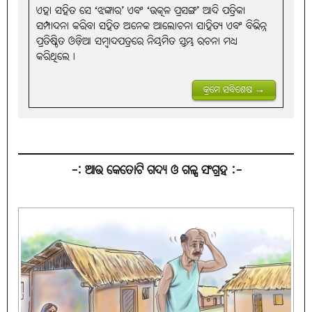
ଏହା ସହିତ ସେ ‘ଝଙ୍କାର’ ଏବଂ ‘ଉତ୍କଳ ପ୍ରସଙ୍ଗ’ ଆଦି ପତ୍ରିକା
ସମ୍ପାଦନା କରିବା ସହିତ ଅନେକ ଆଲୋଚନା ସାହିତ୍ୟ ଏବଂ ବିଭିନ୍ନ
ପ୍ରତିଷ୍ଠିତ ଓଡ଼ିଆ ସମ୍ବାଦପତ୍ରରେ ନିୟମିତ ସ୍ତମ୍ଭ ରଚନା ମଧ୍ୟ
କରିଥିଲେ।
କ୍ରମେ ସବିଶେଷ →
-: ଆଉ କେତୋଟି ଗଦ୍ୟ ଓ ଗଳ୍ପ ସଂଗ୍ରହ :-