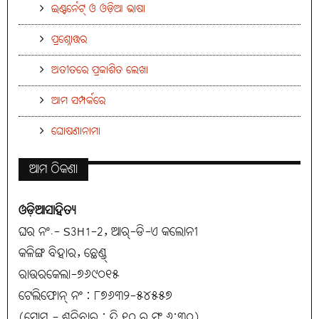
ଇଣ୍ଟର୍ନେଟ୍ ଓ ଓଡ଼ିଆ ଭାଷା
ପ୍ରଶ୍ନୋତ୍ତର
ଅତୀତରେ ପ୍ରକାଶିତ ଲେଖା
ଆମ ସମ୍ପର୍କରେ
ଘୋଷଣାନାମା
ଆମ ଠିକଣା
ଓଡ଼ିଆସାହିତ୍ୟ
ଘର ନଂ.- S3H1-2, ଆର୍-ଡି-ଏ କଲୋନୀ
କଳିଙ୍ଗ ବିହାର, ଛେଣ୍ଡ୍
ରାଉରକେଲା-୭୬୯୦୧୫
ଟେଲିଫୋନ୍ ନଂ : ୮୭୬୩୨-୫୪୫୫୭
(ସୋମ - ଶନିବାର : ଦି ୧୦ ରୁ ସଂ ୬:୩୦)