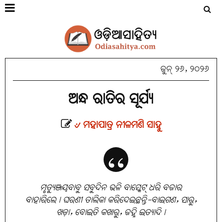
ଜୁନ୍ ୨୬, ୨୦୨୬
ଅନ୍ଧ ରାତିର ସୂର୍ଯ୍ୟ
୰ ମହାପାତ୍ର ନୀଳମଣି ସାହୁ
ମୃତ୍ୟୁଞ୍ଜୟବାବୁ ସବୁଦିନ ଭଳି ବାସ୍କେଟ୍ ଧରି ବଜାର
ବାହାରିଲେ। ଘରଣୀ ତାଲିକା କରିଦେଇଛନ୍ତି-ବାଇଗଣ, ସାରୁ,
ଖଡ଼ା, ବୋଇତି କଖାରୁ, ଜହ୍ନି ଇତ୍ୟାଦି।