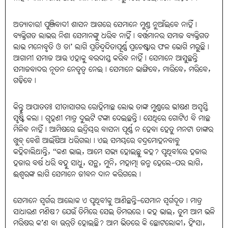
ଅତ୍ୟାଚାରୀ ପୁଞ୍ଜିବାଦୀ ଶାସନ ଆଗରେ ସେମାନେ ମୁଣ୍ଡ ନୁଆଁଇବେ ନାହିଁ।
ବ୍ୟକ୍ତିଗତ ଲାଭର ନିଶା ସେମାନଙ୍କୁ ଧରିବ ନାହିଁ। ବର୍ତ୍ତମାନର ସମାଜ ବ୍ୟକ୍ତିଗତ
ଲାଭ ମନୋବୃତି ଓ ତା’ ଲାଗି ପ୍ରତିଦ୍ୱନ୍ଦିତାପୂର୍ଣ୍ଣ ପ୍ରଚେଷ୍ଟାର ଫଳ ଭୋଗି ମରୁଛି।
ଆଗାମୀ ସମାଜ ଆଉ ଏହାକୁ ବରଦାସ୍ତ କରିବ ନାହିଁ। ସେମାନେ ଆସୁଛନ୍ତି
ସମାଜବାଦର ନୂତନ ନେତୃତ୍ୱ ନେଇ। ସେମାନେ ଭାଙ୍ଗିବେ, ମାରିବେ, ମରିବେ,
ଗଢ଼ିବେ।
କିନ୍ତୁ ଆପାତତଃ ସୀତାସାଗର ରୋହିମାଛ ଲୋଭ ତାଙ୍କ ମୁଣ୍ଡରେ ଭୀଷଣ ଅସ୍ୱସ୍ତି
ସୃଷ୍ଟି କଲା। ଗୃହଣୀ ମାତ୍ର ଦୁଇଟି ଟଙ୍କା ଦେଇଛନ୍ତି। ସେଥିରେ ଗୋଟିଏ ବି ମାଛ
ମିଳିବ ନାହିଁ। ଆମିଷରେ ଇନ୍ଦ୍ରିୟର ବାସନା ପୂର୍ଣ୍ଣ ନ ହେବା ହେତୁ ମନଟା ତାଙ୍କର
ଖୁବ୍ ବେଶି ଆଇଁଷିଆ ଧରିଗଲା। ଏଇ ସମୟରେ ଚନ୍ଦ୍ରମୋହନବାବୁ
କହିଚାଲିଥାନ୍ତି, “କଣ ଭାଇ, ଆମେ ସଭ୍ୟ ହୋଇଛୁ କହ? ପୃଥିବୀରେ ହଜାର
ହଜାର ବର୍ଷ ଧରି ବହୁ ସାଧୁ, ସନ୍ଥ, ମୁନି, ମହାତ୍ମା ଜନ୍ମ ହେଲେ-ପର ଲାଗି,
ଈଶ୍ୱରଙ୍କ ଲାଗି ସେମାନେ ଜୀବନ ଦାନ କରିଗଲେ।
ସେମାନେ ସ୍ବର୍ଗର ଆଲୋକ ଏ ପୃଥିବୀକୁ ଆଣିଛନ୍ତି-ସେମାନ ସ୍ବର୍ଗଦୂତ। ମାତ୍ର
ସାଧାରଣ ମଣିଷ? ଯେଉଁ ତିମିରେ ସେଇ ତିମରରେ। କହ ଭାଇ, ତୁମ ଆମ ଭଳି
ମରିଷର କ’ଣ ବା ଉନ୍ନତି ହୋଇଛି? ଆମ ଭିତରେ କି ଛୋଟଲୋକୀ, ହିଂସା,