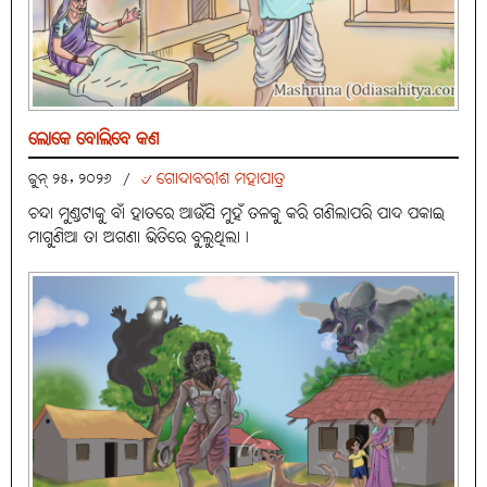
ଲୋକେ ବୋଲିବେ କଣ
୰ ଗୋଦାବରୀଶ ମହାପାତ୍ର
ଜୁନ୍ ୨୫, ୨୦୨୬
/
ଚନ୍ଦା ମୁଣ୍ଡଟାକୁ ବାଁ ହାତରେ ଆଉଁସି ମୁହଁ ତଳକୁ କରି ଗଣିଲାପରି ପାଦ ପକାଇ
ମାଗୁଣିଆ ତା ଅଗଣା ଭିତିରେ ବୁଲୁଥିଲା।