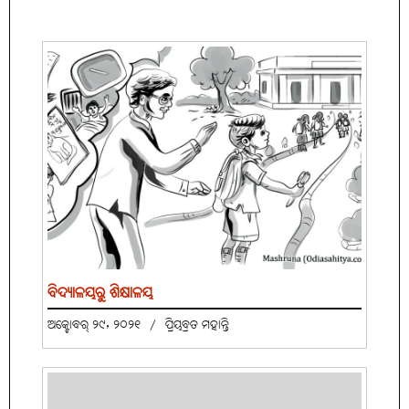
ବିଦ୍ୟାଳୟରୁ ଶିକ୍ଷାଳୟ
ଅକ୍ଟୋବର୍ ୨୯, ୨୦୨୧
/
ପ୍ରିୟବ୍ରତ ମହାନ୍ତି