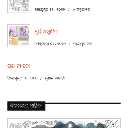
ସେପ୍ଟେମ୍ବର୍ ୧୫, ୨୦୧୨
/
୰ ଫତୁରାନନ୍ଦ
ଧୂର୍ତ୍ତ ସାମ୍ବାଦିକ
ଫେବୃଆରୀ ୦୧, ୨୦୧୨
/
ନାରାୟଣ ମିଶ୍ର
ପୂଜା ନା ସଜା
ଡିସେମ୍ବର୍ ୩୦, ୨୦୧୧
/
ମୃଣାଳ ଚାଟାର୍ଜୀ
ବିଦେଶରେ ସାହିତ୍ୟ