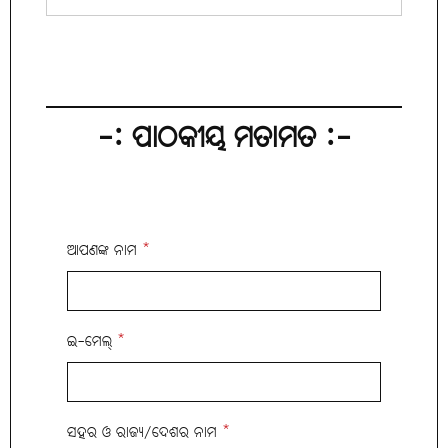
-: ପାଠକୀୟ ମତାମତ :-
ଆପଣଙ୍କ ନାମ
*
ଇ-ମେଲ୍
*
ସହର ଓ ରାଜ୍ୟ/ଦେଶର ନାମ
*