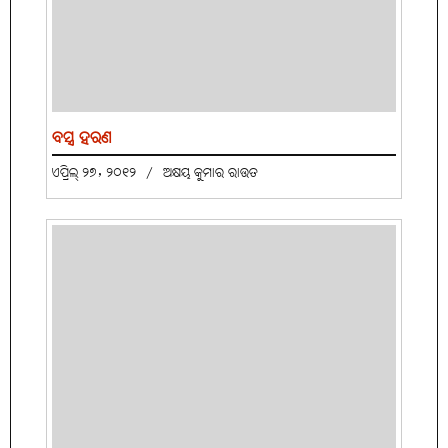
ବସ୍ତ୍ର ହରଣ
ଏପ୍ରିଲ୍ ୨୭, ୨୦୧୨
/
ଅକ୍ଷୟ କୁମାର ରାଉତ