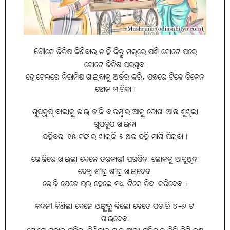
ଗୋଟେ ଜିନିଷ କିଣିବାର ନାହିଁ କିନ୍ତୁ ମଲ୍‌ରେ ପଶି ଗୋଟେ ପରେ
ଗୋଟେ ଜିନିଷ ପରଖିବା
ହୋଟେଲରେ ନିରାମିଷ ଖାଇବାକୁ ଅର୍ଡର କରି, ପଛରେ ଟିକେ ଚିକେନ
ଝୋଳ ମାଗିବା।
ଗୁପ୍‌ଚୁପ୍‌ ବାଲାକୁ ଭାଇ ଡାକି ବାରମ୍ବାର ଆଳୁ ଚୋଖା ଆଉ ଶୁଖିଲା
ଗୁପଚୁପ ଖାଇବା
ଦହିବରା ୧୫ ଟଙ୍କାର ଖାଇକି ୫ ଥର ଦହି ମାଗି ପିଇବା।
ଭୋଜିରେ ଖାଇଲା ବେଳେ ତରକାରୀ ପରଷିବା ଲୋକକୁ ଆସୁଥିବା
ଦେଖି ଶୀଘ୍ର ଶୀଘ୍ର ଖାଇଦେବା
ଭୋଜି ଯେତେ ଭଲ ହେଲେ ମଧ୍ୟ ଟିକେ ନିନ୍ଦା କରିଦେବା।
କଦଳୀ କିଣିଲା ବେଳେ ଅଙ୍ଗୁରୁ କିଲୋ କେତେ ପଚାରି ୪-୬ ଟା
ଖାଇଦେବା