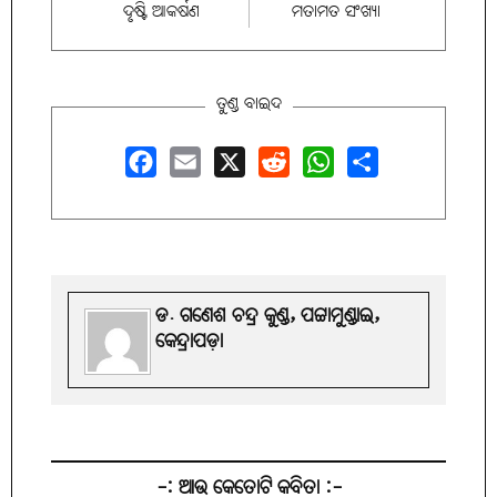
ଦୃଷ୍ଟି ଆକର୍ଷଣ
ମତାମତ ସଂଖ୍ୟା
ତୁଣ୍ଡ ବାଇଦ
Facebook
Email
X
Reddit
WhatsApp
Share
ଡ. ଗଣେଶ ଚନ୍ଦ୍ର କୁଣ୍ଡ, ପଟ୍ଟାମୁଣ୍ଡାଇ,
କେନ୍ଦ୍ରାପଡ଼ା
-: ଆଉ କେତୋଟି କବିତା :-