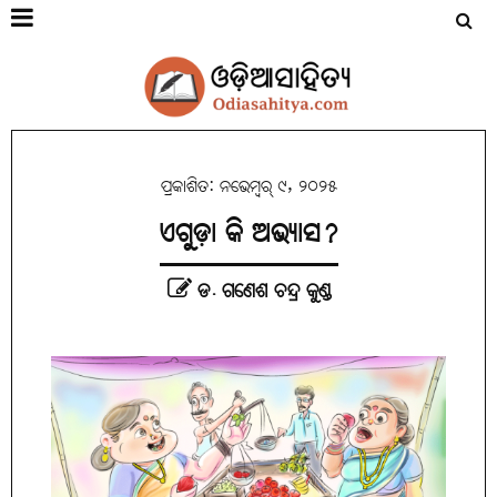
ପ୍ରକାଶିତ: ନଭେମ୍ବର୍ ୯, ୨୦୨୫
ଏଗୁଡ଼ା କି ଅଭ୍ୟାସ?
ଡ. ଗଣେଶ ଚନ୍ଦ୍ର କୁଣ୍ଡ