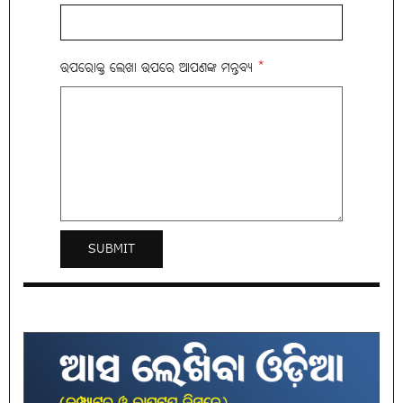
ଉପରୋକ୍ତ ଲେଖା ଉପରେ ଆପଣଙ୍କ ମନ୍ତବ୍ୟ
*