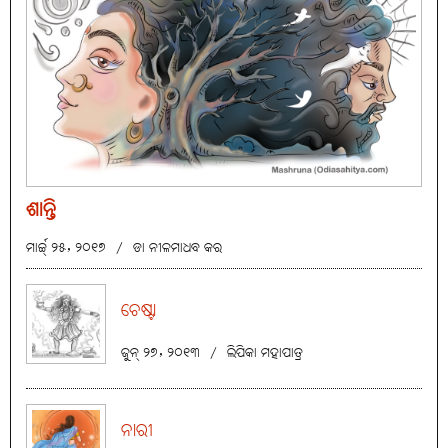
ଶାନ୍ତି
ମାର୍ଚ୍ଚ୍ ୨୫, ୨୦୧୭
/
ଡା ନୀଳମାଧବ କର
ଚେଷ୍ଟା
ଜୁନ୍ ୨୭, ୨୦୧୩
/
ଲିପିକା ମହାପାତ୍ର
ନାରୀ