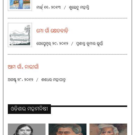
ମାର୍ଚ୍ଚ୍ ୧୧, ୨୦୧୩
/
ଶୁଭେନ୍ଦୁ ମହାନ୍ତି
ମୋ ଗାଁ କ୍ଷେତବାଡ଼ି
ସେପ୍ଟେମ୍ବର୍ ୨୯, ୨୦୧୨
/
ପ୍ରଶାନ୍ତ କୁମାର ଭୂୟାଁ
ଆମ ଗାଁ, ନାରୀଗାଁ
ଅଗଷ୍ଟ୍ ୨୮, ୨୦୧୨
/
ଶଶଧର ମହାପାତ୍ର
ଓଡ଼ିଶାର ମହାମନିଷୀ