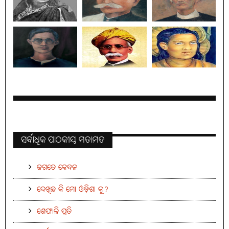
ସର୍ବାଧିକ ପାଠକୀୟ ମତାମତ
ଜଗତେ କେବଳ
ଦେଖିଛ କି ମୋ ଓଡ଼ିଶା କୁ?
ଶେଫାଳି ପ୍ରତି