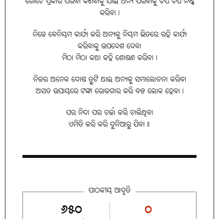
ଗୋଟେ ପ୍ରକାର ପରିବା କିଣିବାକୁ ଯାଇ ଅନ୍ୟ ପରିବାକୁ ଚିପି ଚିପି ନଷ୍ଟ
କରିବା।
ନିଜେ ବେନିୟମ କାର୍ଯ୍ୟ କରି ଅନ୍ୟକୁ ନିୟମ ଭିତରେ ରହି କାର୍ଯ୍ୟ
କରିବାକୁ ଉପଦେଶ ଦେବା
ମିଠା ମିଠା କଥା କହି ଶୋଷଣ କରିବା।
ନିଜର ଅନେକ ଦୋଷ ତ୍ରୁଟି ଥାଇ ଅନ୍ୟକୁ ସମାଲୋଚନା କରିବା
ଅସତ ଉପାୟରେ ଟଙ୍କା ରୋଜଗାର କରି ବଡ଼ ଲୋକ ହେବା।
ପର ନିନ୍ଦା ପର ଚର୍ଚ୍ଚା କରି ଚାଲିଥିବା
ଏମିତି କରି କରି ଦୁନିଆରୁ ଯିବା॥
ପାଠକୀୟ ଆଦୃତି
୬୫୦
୦