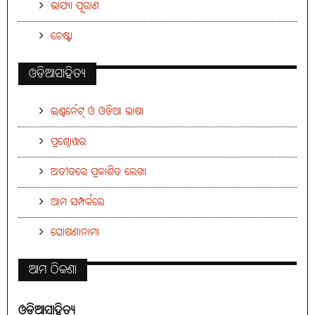
ଭାର୍ଯ୍ୟା ପୂରାଣ
ଚେଷ୍ଟା
ଓଡିଆସାହିତ୍ୟ
ଇଣ୍ଟର୍ନେଟ୍ ଓ ଓଡ଼ିଆ ଭାଷା
ପ୍ରଶ୍ନୋତ୍ତର
ଅତୀତରେ ପ୍ରକାଶିତ ଲେଖା
ଆମ ସମ୍ପର୍କରେ
ଘୋଷଣାନାମା
ଆମ ଠିକଣା
ଓଡ଼ିଆସାହିତ୍ୟ