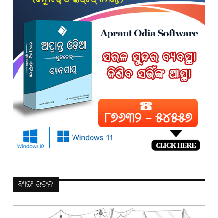
ବ୍ୟଙ୍ଗ ରଚନା