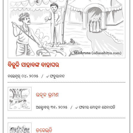
ବିଜୁଳି ସାହାବଙ୍କ ବାହାଘର
ନଭେମ୍ବର୍ ୦୪, ୨୦୨୫
/
୰ ଫତୁରାନନ୍ଦ
ଉତ୍କଳ ଭ୍ରମଣ
ଅକ୍ଟୋବର୍ ୩୧, ୨୦୨୫
/
୰ ଫକୀର ମୋହନ ସେନାପତି
ଡକେଇତି