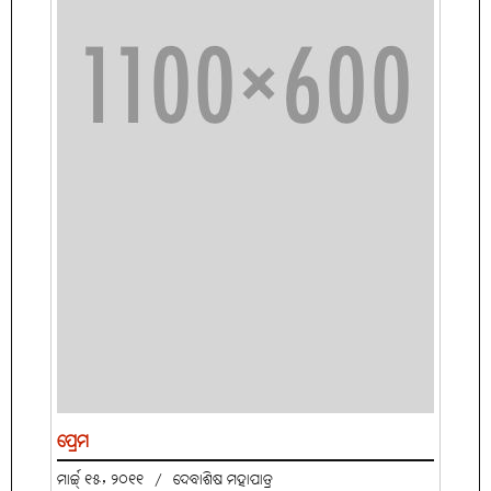
ପ୍ରେମ
ମାର୍ଚ୍ଚ୍ ୧୫, ୨୦୧୧
/
ଦେବାଶିଷ ମହାପାତ୍ର