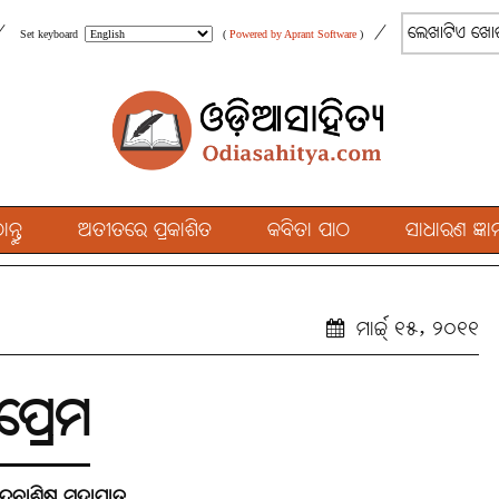
/
/
Set keyboard
(
Powered by Aprant Software
)
୍ତୁ
ଅତୀତରେ ପ୍ରକାଶିତ
କବିତା ପାଠ
ସାଧାରଣ ଜ୍ଞାନ
ମାର୍ଚ୍ଚ୍ ୧୫, ୨୦୧୧
ପ୍ରେମ
େବାଶିଷ ମହାପାତ୍ର