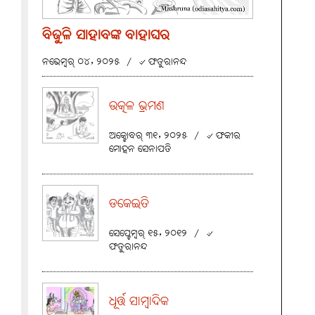
ବିଜୁଳି ସାହାବଙ୍କ ବାହାଘର
ନଭେମ୍ବର୍ ୦୪, ୨୦୨୫
/
୰ ଫତୁରାନନ୍ଦ
ଉତ୍କଳ ଭ୍ରମଣ
ଅକ୍ଟୋବର୍ ୩୧, ୨୦୨୫
/
୰ ଫକୀର
ମୋହନ ସେନାପତି
ଡକେଇତି
ସେପ୍ଟେମ୍ବର୍ ୧୫, ୨୦୧୨
/
୰
ଫତୁରାନନ୍ଦ
ଧୂର୍ତ୍ତ ସାମ୍ବାଦିକ