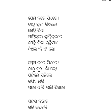
ପ୍ରେମ କରେ ଯିଏରେ!
ତାଠୁ ସୁଖୀ କିଏରେ!
ସେହି ସିନା
ମାଟ୍ରିକ୍‌ରେ ହାଟ୍ରିକ୍‌କରେ
ସେହି ସିନା ରହିଯାଏ
ଦିଥର ‘ବି.ଏ’ ରେ!
ପ୍ରେମ କରେ ଯିଏରେ!
ତାଠୁ ସୁଖୀ କିଏରେ!
ପହିଲେ ପହିଲେ
କଫି, ଲସି
ପରେ ନାଲି ପାଣି ପିଏରେ!
ସହର ବଜାର
ଗଳି ଉପଗଳି