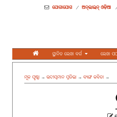
ଯୋଗାଯୋଗ
ଅନ୍‌ଲାଇନ୍ ଓଡ଼ିଆ
/
ସ୍ଥାନିତ ଲେଖା ବର୍ଗ
ଲେଖା ପଠାନ
ମୂଳ ପୃଷ୍ଠା
ଉଦୀୟମାନ ପ୍ରତିଭା
ବ୍ୟଙ୍ଗ କବିତା
→
→
→
ଦ