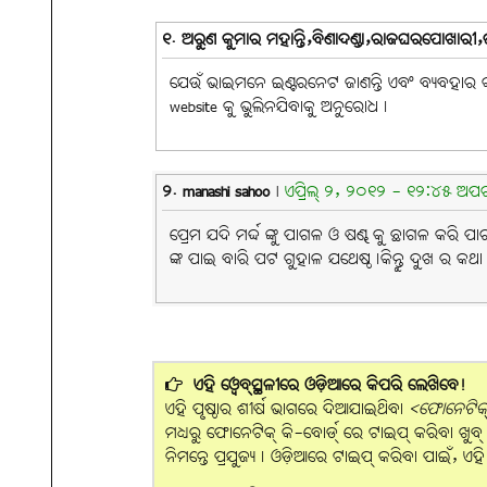
୧. ଅରୁଣ କୁମାର ମହାନ୍ତି,ବିଣାଦଣ୍ଡା,ରାଜଘରପୋଖାରୀ,
ଯେଉଁ ଭାଇମନେ ଇଣ୍ଟରନେଟ ଜାଣନ୍ତି ଏବଂ ବ୍ୟବହାର କରନ
website କୁ ଭୁଲିନଯିବାକୁ ଅନୁରୋଧ।
୨. manashi sahoo
|
ଏପ୍ରିଲ୍ ୨, ୨୦୧୨ - ୧୨:୪୫ ଅପରା
ପ୍ରେମ ଯଦି ମର୍ଦ୍ଦ ଙ୍କୁ ପାଗଳ ଓ ଷଣ୍ଢ କୁ ଛାଗଳ କରି
ଙ୍କ ପାଇ ବାରି ପଟ ଗୁହାଳ ଯଥେଷ୍ଠ।କିନ୍ତୁ ଦୁଖ ର କଥ
ଏହି ୱେବ୍‌ସ୍ଥଳୀରେ ଓଡ଼ିଆରେ କିପରି ଲେଖିବେ!
ଏହି ପୃଷ୍ଠାର ଶୀର୍ଷ ଭାଗରେ ଦିଆଯାଇଥିବା
<ଫୋନେଟିକ୍ 
ମଧ୍ୟରୁ ଫୋନେଟିକ୍ କି-ବୋର୍ଡ୍ ରେ ଟାଇପ୍ କରିବା ଖୁବ୍ ସହଜ
ନିମନ୍ତେ ପ୍ରଯୁଜ୍ୟ। ଓଡ଼ିଆରେ ଟାଇପ୍ କରିବା ପାଇଁ, ଏ