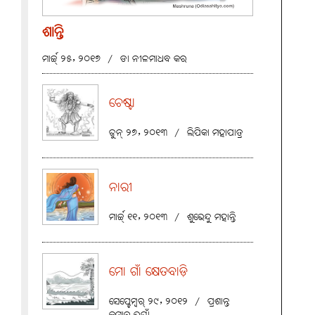
ଶାନ୍ତି
ମାର୍ଚ୍ଚ୍ ୨୫, ୨୦୧୭
/
ଡା ନୀଳମାଧବ କର
ଚେଷ୍ଟା
ଜୁନ୍ ୨୭, ୨୦୧୩
/
ଲିପିକା ମହାପାତ୍ର
ନାରୀ
ମାର୍ଚ୍ଚ୍ ୧୧, ୨୦୧୩
/
ଶୁଭେନ୍ଦୁ ମହାନ୍ତି
ମୋ ଗାଁ କ୍ଷେତବାଡ଼ି
ସେପ୍ଟେମ୍ବର୍ ୨୯, ୨୦୧୨
/
ପ୍ରଶାନ୍ତ