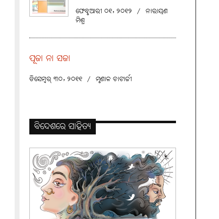
ଫେବୃଆରୀ ୦୧, ୨୦୧୨
/
ନାରାୟଣ
ମିଶ୍ର
ପୂଜା ନା ସଜା
ଡିସେମ୍ବର୍ ୩୦, ୨୦୧୧
/
ମୃଣାଳ ଚାଟାର୍ଜୀ
ବିଦେଶରେ ସାହିତ୍ୟ