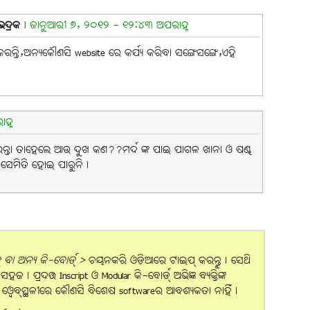
ଭଦ୍ରକ
|
ଜାନୁଆରୀ ୭, ୨୦୧୨ - ୧୨:୪୩ ଅପରାହ୍ନ
୍ତି,ଅନ୍ୟକୌଣସି website ରେ କର୍ଯ୍ୟ କରିବା ସଙ୍ଗେସଙ୍ଗେ,ଏହି
ହ୍ନ
 ପାରନ୍ତା ତାହେଲେ ଆଉ ଦୁଖ କଣ??ମର୍ଦ ଙ୍କ ପାଇ ପାଗଳ ଖାନା ଓ ଷଣ୍ଢ
ା ସେମିତି ହୋଇ ପାରୁନି।
ବା ଅନ୍ୟ କି-ବୋର୍ଡ୍ >
ଚୟନକରି ଓଡ଼ିଆରେ ଟାଇପ୍ କରନ୍ତୁ। ସେଥି
। ପ୍ରଦତ୍ତ Inscript ଓ Modular କି-ବୋର୍ଡ୍ ଅଭିଜ୍ଞ ବ୍ୟକ୍ତିଙ୍କ
ହି ୱେବ୍‌ସ୍ଥଳୀରେ କୌଣସି ବିଶେଷ softwareର ଆବଶ୍ୟକତା ନାହିଁ।