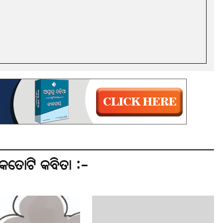
େତୋଟି କବିତା :-