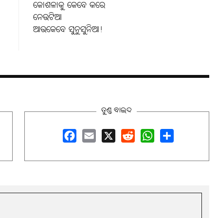
କୋଶଳାକୁ କେବେ କରେ
ନେଉଟିଆ
ଆଉକେବେ ସୁନୁସୁନିଆ!
ତୁଣ୍ଡ ବାଇଦ
Facebook
Email
X
Reddit
WhatsApp
Share