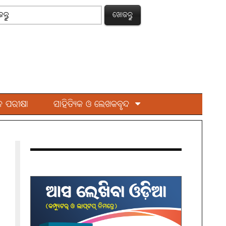
ଖୋଜନ୍ତୁ
 ପରୀକ୍ଷା
ସାହିତ୍ୟିକ ଓ ଲେଖକବୃନ୍ଦ