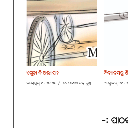
ଏଗୁଡ଼ା କି ଅଭ୍ୟାସ?
ବିଦ୍ୟାଳୟରୁ ଶି
ନଭେମ୍ବର୍ ୯, ୨୦୨୫
/
ଡ. ଗଣେଶ ଚନ୍ଦ୍ର କୁଣ୍ଡ
ଅକ୍ଟୋବର୍ ୨୯,
-: ପାଠ