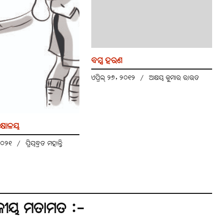
ବସ୍ତ୍ର ହରଣ
ଏପ୍ରିଲ୍ ୨୭, ୨୦୧୨
/
ଅକ୍ଷୟ କୁମାର ରାଉତ
କ୍ଷାଳୟ
 ୨୦୨୧
/
ପ୍ରିୟବ୍ରତ ମହାନ୍ତି
କୀୟ ମତାମତ :-