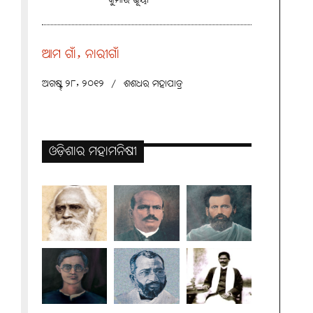
କୁମାର ଭୂୟାଁ
ଆମ ଗାଁ, ନାରୀଗାଁ
ଅଗଷ୍ଟ୍ ୨୮, ୨୦୧୨
/
ଶଶଧର ମହାପାତ୍ର
ଓଡ଼ିଶାର ମହାମନିଷୀ