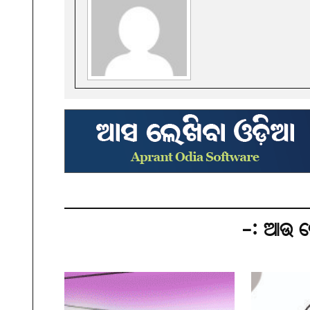
-: ଆଉ କ