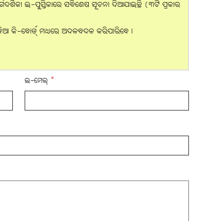
ର୍ଗଦର୍ଶିକା ଇ-ପୁସ୍ତିକାରେ ସବିଶେଷ ସୂଚନା ଦିଆଯାଇଛି (୩ଟି ପ୍ରକାର
ଡ଼ିଆ କି-ବୋର୍ଡ୍ ମଧ୍ୟରେ ଅଦଳବଦଳ କରିପାରିବେ।
ଇ-ମେଲ୍
*