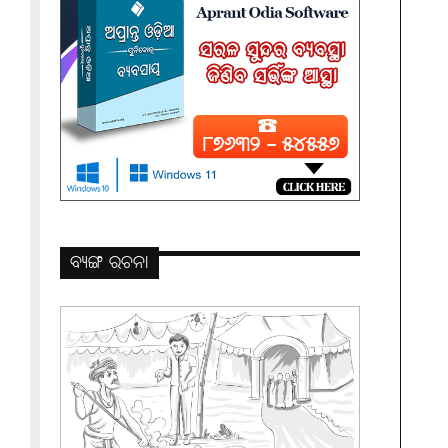
ବ୍ୟଙ୍ଗ ରଚନା