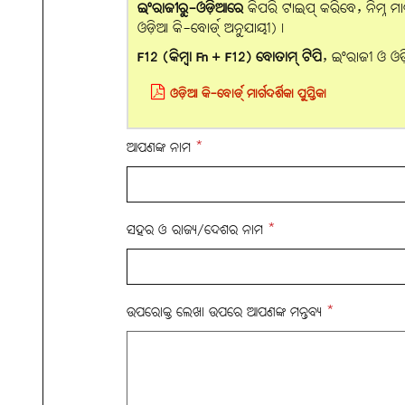
ଇଂରାଜୀରୁ-ଓଡ଼ିଆରେ
କିପରି ଟାଇପ୍ କରିବେ, ନିମ୍ନ ମା
ଓଡ଼ିଆ କି-ବୋର୍ଡ୍ ଅନୁଯାୟୀ)।
F12 (କିମ୍ବା Fn + F12) ବୋତାମ୍‌ ଟିପି
, ଇଂରାଜୀ ଓ ଓ
ଓଡ଼ିଆ କି-ବୋର୍ଡ୍ ମାର୍ଗଦର୍ଶିକା ପୁସ୍ତିକା
ଆପଣଙ୍କ ନାମ
*
ସହର ଓ ରାଜ୍ୟ/ଦେଶର ନାମ
*
ଉପରୋକ୍ତ ଲେଖା ଉପରେ ଆପଣଙ୍କ ମନ୍ତବ୍ୟ
*