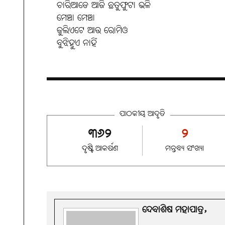
ଚାରିଆଡେ ଆଜି ଛତୁଫୁଟା ଭଳି
ମେଞ୍ଚା ମେଞ୍ଚା
ଜୁଲିଏଟେ ଆଉ ରୋମିଓ
ବୁଝିହୁଏ ନାହିଁ
ପାଠକୀୟ ଆଦୃତି
୩୬୨
୨
ଦୃଷ୍ଟି ଆକର୍ଷଣ
ମନ୍ତବ୍ୟ ସଂଖ୍ୟା
ଦେବାଶିଷ ମହାପାତ୍ର,