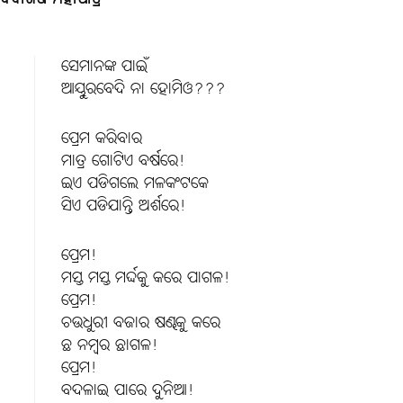
ସେମାନଙ୍କ ପାଇଁ
ଆୟୁରବେଦି ନା ହୋମିଓ???
ପ୍ରେମ କରିବାର
ମାତ୍ର ଗୋଟିଏ ବର୍ଷରେ!
ଇଏ ପଡିଗଲେ ମଳକଂଟକେ
ସିଏ ପଡିଯାନ୍ତି ଅର୍ଶରେ!
ପ୍ରେମ!
ମସ୍ତ ମସ୍ତ ମର୍ଦ୍ଦକୁ କରେ ପାଗଳ!
ପ୍ରେମ!
ଚଉଧୁରୀ ବଜାର ଷଣ୍ଢକୁ କରେ
ଛ ନମ୍ବର ଛାଗଳ!
ପ୍ରେମ!
ବଦଳାଇ ପାରେ ଦୁନିଆ!