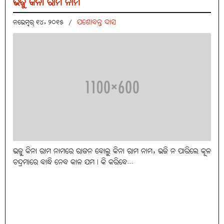
ଭଜୁ କିନା ରାମ ନାମ
ଯଶୋବନ୍ତ ଦାସ
ନଭେମ୍ବର୍ ୧୪, ୨୦୧୫
/
ଭଜୁ କିନା ରାମ ନାମରେ ରାଜନ ବୋଲୁ କିନା ରାମ ନାମ, ଭଜି ନ ପାରିଲେ କୂଳ
ଚନ୍ଦ୍ରମାରେ ବାନ୍ଧି ନେବ କାଳ ଯମ। କି କରିବେ...