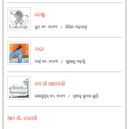
ଚେଷ୍ଟା
ଜୁନ୍ ୨୭, ୨୦୧୩
/
ଲିପିକା ମହାପାତ୍ର
ନାରୀ
ମାର୍ଚ୍ଚ୍ ୧୧, ୨୦୧୩
/
ଶୁଭେନ୍ଦୁ ମହାନ୍ତି
ମୋ ଗାଁ କ୍ଷେତବାଡ଼ି
ସେପ୍ଟେମ୍ବର୍ ୨୯, ୨୦୧୨
/
ପ୍ରଶାନ୍ତ କୁମାର ଭୂୟାଁ
ଆମ ଗାଁ, ନାରୀଗାଁ