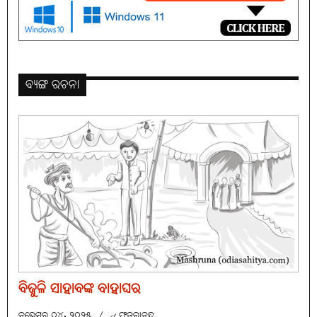
ବ୍ୟଙ୍ଗ ରଚନା
ବିଜୁଳି ସାହାବଙ୍କ ବାହାଘର
ନଭେମ୍ବର୍ ୦୪, ୨୦୨୫
/
୰ ଫତୁରାନନ୍ଦ