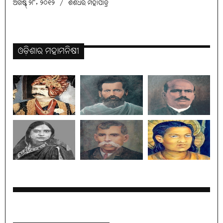
ଅଗଷ୍ଟ୍ ୨୮, ୨୦୧୨
/
ଶଶଧର ମହାପାତ୍ର
ଓଡ଼ିଶାର ମହାମନିଷୀ