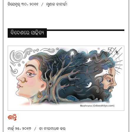
ଡିସେମ୍ବର୍ ୩୦, ୨୦୧୧
/
ମୃଣାଳ ଚାଟାର୍ଜୀ
ବିଦେଶରେ ସାହିତ୍ୟ
ଶାନ୍ତି
ମାର୍ଚ୍ଚ୍ ୨୫, ୨୦୧୭
/
ଡା ନୀଳମାଧବ କର