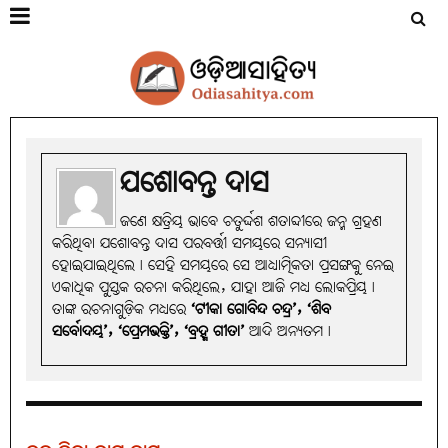
ଯଶୋବନ୍ତ ଦାସ
ଜଣେ କ୍ଷତ୍ରିୟ ଭାବେ ଚତୁର୍ଦ୍ଦଶ ଶତାବ୍ଦୀରେ ଜନ୍ମ ଗ୍ରହଣ
କରିଥିବା ଯଶୋବନ୍ତ ଦାସ ପରବର୍ତ୍ତୀ ସମୟରେ ସନ୍ୟାସୀ
ହୋଇଯାଇଥିଲେ। ସେହି ସମୟରେ ସେ ଆଧ୍ୟାତ୍ମିକତା ପ୍ରସଙ୍ଗକୁ ନେଇ
ଏକାଧିକ ପୁସ୍ତକ ରଚନା କରିଥିଲେ, ଯାହା ଆଜି ମଧ୍ୟ ଲୋକପ୍ରିୟ।
ତାଙ୍କ ରଚନାଗୁଡ଼ିକ ମଧ୍ୟରେ
‘ଟୀକା ଗୋବିନ୍ଦ ଚନ୍ଦ୍ର’, ‘ଶିବ
ସର୍ବୋଦୟ’, ‘ପ୍ରେମଭକ୍ତି’, ‘ବ୍ରହ୍ମ ଗୀତା’
ଆଦି ଅନ୍ୟତମ।