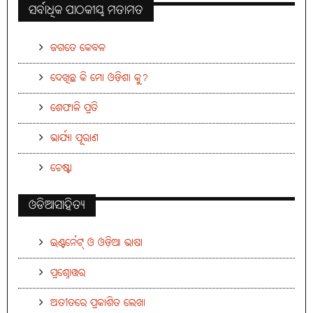
ସର୍ବାଧିକ ପାଠକୀୟ ମତାମତ
ଜଗତେ କେବଳ
ଦେଖିଛ କି ମୋ ଓଡ଼ିଶା କୁ?
ଶେଫାଳି ପ୍ରତି
ଭାର୍ଯ୍ୟା ପୂରାଣ
ଚେଷ୍ଟା
ଓଡିଆସାହିତ୍ୟ
ଇଣ୍ଟର୍ନେଟ୍ ଓ ଓଡ଼ିଆ ଭାଷା
ପ୍ରଶ୍ନୋତ୍ତର
ଅତୀତରେ ପ୍ରକାଶିତ ଲେଖା