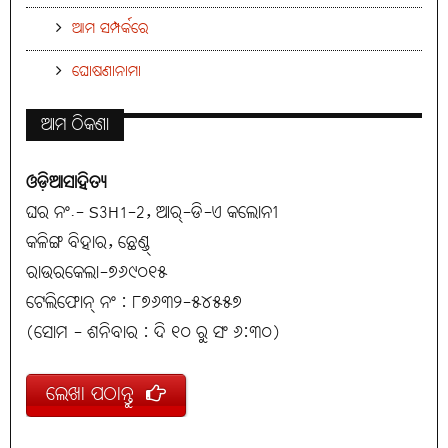
ଆମ ସମ୍ପର୍କରେ
ଘୋଷଣାନାମା
ଆମ ଠିକଣା
ଓଡ଼ିଆସାହିତ୍ୟ
ଘର ନଂ.- S3H1-2, ଆର୍-ଡି-ଏ କଲୋନୀ
କଳିଙ୍ଗ ବିହାର, ଛେଣ୍ଡ୍
ରାଉରକେଲା-୭୬୯୦୧୫
ଟେଲିଫୋନ୍ ନଂ : ୮୭୬୩୨-୫୪୫୫୭
(ସୋମ - ଶନିବାର : ଦି ୧୦ ରୁ ସଂ ୬:୩୦)
ଲେଖା ପଠାନ୍ତୁ