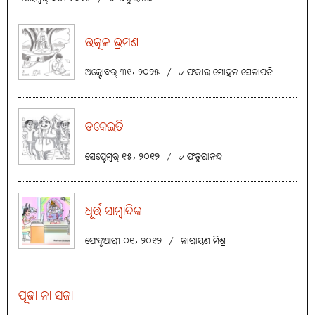
ଉତ୍କଳ ଭ୍ରମଣ
ଅକ୍ଟୋବର୍ ୩୧, ୨୦୨୫
/
୰ ଫକୀର ମୋହନ ସେନାପତି
ଡକେଇତି
ସେପ୍ଟେମ୍ବର୍ ୧୫, ୨୦୧୨
/
୰ ଫତୁରାନନ୍ଦ
ଧୂର୍ତ୍ତ ସାମ୍ବାଦିକ
ଫେବୃଆରୀ ୦୧, ୨୦୧୨
/
ନାରାୟଣ ମିଶ୍ର
ପୂଜା ନା ସଜା