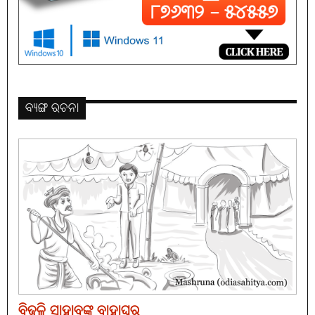
ବ୍ୟଙ୍ଗ ରଚନା
ବିଜୁଳି ସାହାବଙ୍କ ବାହାଘର