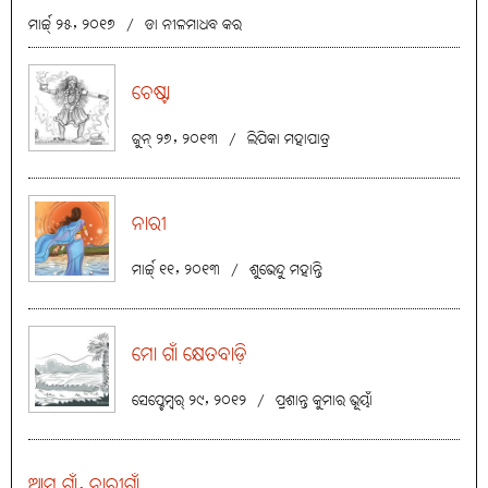
ମାର୍ଚ୍ଚ୍ ୨୫, ୨୦୧୭
/
ଡା ନୀଳମାଧବ କର
ଚେଷ୍ଟା
ଜୁନ୍ ୨୭, ୨୦୧୩
/
ଲିପିକା ମହାପାତ୍ର
ନାରୀ
ମାର୍ଚ୍ଚ୍ ୧୧, ୨୦୧୩
/
ଶୁଭେନ୍ଦୁ ମହାନ୍ତି
ମୋ ଗାଁ କ୍ଷେତବାଡ଼ି
ସେପ୍ଟେମ୍ବର୍ ୨୯, ୨୦୧୨
/
ପ୍ରଶାନ୍ତ କୁମାର ଭୂୟାଁ
ଆମ ଗାଁ, ନାରୀଗାଁ