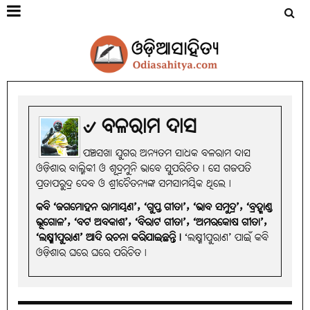
୰ ବଳରାମ ଦାସ
ପଞ୍ଚସଖା ଯୁଗର ଅନ୍ୟତମ ସାଧକ ବଳରାମ ଦାସ
ଓଡ଼ିଶାର ବାଲ୍ମିକୀ ଓ ଶୂଦ୍ରମୁନି ଭାବେ ସୁପରିଚିତ। ସେ ଗଜପତି
ପ୍ରତାପରୁଦ୍ର ଦେବ ଓ ଶ୍ରୀଚୈତନ୍ୟଙ୍କ ସମସାମୟିକ ଥିଲେ।
କବି ‘ଜଗମୋହନ ରାମାୟଣ’, ‘ଗୁପ୍ତ ଗୀତା’, ‘ଭାବ ସମୁଦ୍ର’, ‘ବ୍ରହ୍ମାଣ୍ଡ
ଭୂଗୋଳ’, ‘ବଟ ଅବକାଶ’, ‘ବିରାଟ ଗୀତା’, ‘ଅମରକୋଷ ଗୀତା’,
‘ଲକ୍ଷ୍ମୀପୁରାଣ’ ଆଦି ରଚନା କରିଯାଇଛନ୍ତି।
‘ଲକ୍ଷ୍ମୀପୁରାଣ’ ପାଇଁ କବି
ଓଡ଼ିଶାର ଘରେ ଘରେ ପରିଚିତ।