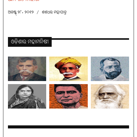
ଅଗଷ୍ଟ୍ ୨୮, ୨୦୧୨
/
ଶଶଧର ମହାପାତ୍ର
ଓଡ଼ିଶାର ମହାମନିଷୀ