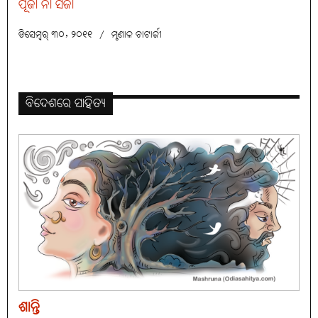
ପୂଜା ନା ସଜା
ଡିସେମ୍ବର୍ ୩୦, ୨୦୧୧
/
ମୃଣାଳ ଚାଟାର୍ଜୀ
ବିଦେଶରେ ସାହିତ୍ୟ
ଶାନ୍ତି