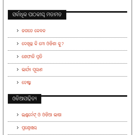
ସର୍ବାଧିକ ପାଠକୀୟ ମତାମତ
ଜଗତେ କେବଳ
ଦେଖିଛ କି ମୋ ଓଡ଼ିଶା କୁ?
ଶେଫାଳି ପ୍ରତି
ଭାର୍ଯ୍ୟା ପୂରାଣ
ଚେଷ୍ଟା
ଓଡିଆସାହିତ୍ୟ
ଇଣ୍ଟର୍ନେଟ୍ ଓ ଓଡ଼ିଆ ଭାଷା
ପ୍ରଶ୍ନୋତ୍ତର