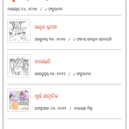
ନଭେମ୍ବର୍ ୦୪, ୨୦୨୫
/
୰ ଫତୁରାନନ୍ଦ
ଉତ୍କଳ ଭ୍ରମଣ
ଅକ୍ଟୋବର୍ ୩୧, ୨୦୨୫
/
୰ ଫକୀର ମୋହନ ସେନାପତି
ଡକେଇତି
ସେପ୍ଟେମ୍ବର୍ ୧୫, ୨୦୧୨
/
୰ ଫତୁରାନନ୍ଦ
ଧୂର୍ତ୍ତ ସାମ୍ବାଦିକ
ଫେବୃଆରୀ ୦୧, ୨୦୧୨
/
ନାରାୟଣ ମିଶ୍ର