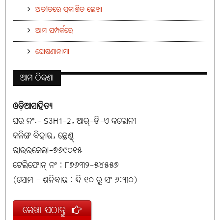
ଅତୀତରେ ପ୍ରକାଶିତ ଲେଖା
ଆମ ସମ୍ପର୍କରେ
ଘୋଷଣାନାମା
ଆମ ଠିକଣା
ଓଡ଼ିଆସାହିତ୍ୟ
ଘର ନଂ.- S3H1-2, ଆର୍-ଡି-ଏ କଲୋନୀ
କଳିଙ୍ଗ ବିହାର, ଛେଣ୍ଡ୍
ରାଉରକେଲା-୭୬୯୦୧୫
ଟେଲିଫୋନ୍ ନଂ : ୮୭୬୩୨-୫୪୫୫୭
(ସୋମ - ଶନିବାର : ଦି ୧୦ ରୁ ସଂ ୬:୩୦)
ଲେଖା ପଠାନ୍ତୁ