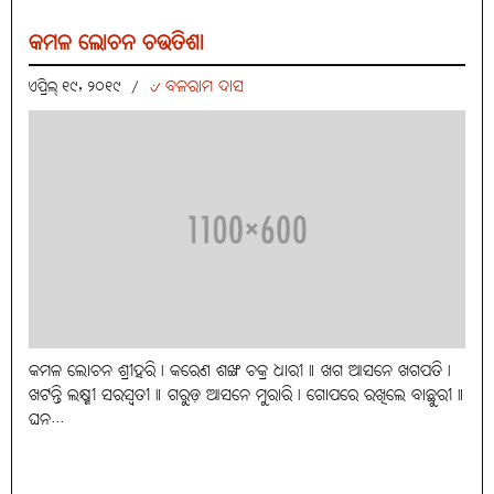
କମଳ ଲୋଚନ ଚଉତିଶା
୰ ବଳରାମ ଦାସ
ଏପ୍ରିଲ୍ ୧୯, ୨୦୧୯
/
କମଳ ଲୋଚନ ଶ୍ରୀହରି। କରେଣ ଶଙ୍ଖ ଚକ୍ର ଧାରୀ॥ ଖଗ ଆସନେ ଖଗପତି।
ଖଟନ୍ତି ଲକ୍ଷ୍ମୀ ସରସ୍ୱତୀ॥ ଗରୁଡ଼ ଆସନେ ମୁରାରି। ଗୋପରେ ରଖିଲେ ବାଛୁରୀ॥
ଘନ...