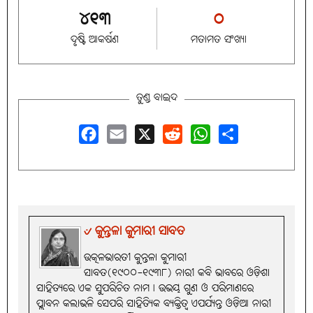
୪୧୩
୦
ଦୃଷ୍ଟି ଆକର୍ଷଣ
ମତାମତ ସଂଖ୍ୟା
ତୁଣ୍ଡ ବାଇଦ
Facebook
Email
X
Reddit
WhatsApp
Share
୰ କୁନ୍ତଳା କୁମାରୀ ସାବତ
ଉତ୍କଳଭାରତୀ କୁନ୍ତଳା କୁମାରୀ
ସାବତ(୧୯୦୦-୧୯୩୮) ନାରୀ କବି ଭାବରେ ଓଡ଼ିଶା
ସାହିତ୍ୟରେ ଏକ ସୁପରିଚିତ ନାମ। ଉଭୟ ଗୁଣ ଓ ପରିମାଣରେ
ପ୍ଲାବନ କଲାଭଳି ସେପରି ସାହିତ୍ୟିକ ବ୍ୟକ୍ତିତ୍ବ ଏପର୍ଯ୍ୟନ୍ତ ଓଡ଼ିଆ ନାରୀ