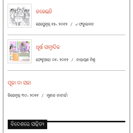
ଡକେଇତି
ସେପ୍ଟେମ୍ବର୍ ୧୫, ୨୦୧୨
/
୰ ଫତୁରାନନ୍ଦ
ଧୂର୍ତ୍ତ ସାମ୍ବାଦିକ
ଫେବୃଆରୀ ୦୧, ୨୦୧୨
/
ନାରାୟଣ ମିଶ୍ର
ପୂଜା ନା ସଜା
ଡିସେମ୍ବର୍ ୩୦, ୨୦୧୧
/
ମୃଣାଳ ଚାଟାର୍ଜୀ
ବିଦେଶରେ ସାହିତ୍ୟ