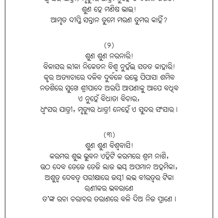
ଶୁଣ ହେ ମଣିଷ ଭାଇ!
ଆମୃତ ଦୀପ୍ତି ସନ୍ତାନ ତୁମେ ମରଣ ତୁମର କାହିଁ?
(୨)
ଶୁଣ ଶୁଣ ନରନାରି!
ବିଳାସର ଲୀଳା ନିକେତନ ବିଶ୍ୱ ନୁହଁଇ ସତତ କାହାରି!
କୃର ଅତ୍ୟାଚାରେ ଦଳିବ ଦୁର୍ବଳେ ରକ୍ତେ ପିପାସା ଶମିବ
ନତଶିରେ ସୁଖେ ଶ୍ରୀପାଦେ ଅରପି ଆପଣାକୁ ଆପେ ବଧିବ
ଏ ନୁହେଁ ବିଧାତା ବିଚାର,
ଧ୍ୱଂସର ଯାତ୍ରୀ, ମୃତ୍ୟୁର ଧାତ୍ରୀ ନେହେଁ ଏ ସୁନ୍ଦର ସଂସାର।
(୩)
ଶୁଣ ଶୁଣ ବିଶ୍ୱବାସି!
କରମର ଶୁଭ ଭୁବନ ଏହିଟି କରମରେ ଶ୍ରମ ନାଶି,
ଉଠ ଦେବ ତେଜେ ତେଜି ଲାଜ ଭୟ ଅପମାନ ଅହମିକା,
ଅଶୁତ୍ୱ ଦେବତ୍ୱ ପରୀକ୍ଷାରେ ଜୟୀ ଲଭ ବୀରତ୍ୱର ଟିକା
ଋଣୀକର ଭବରାଣେ
ତ’ଙ୍କ ରଚା ଚରାଚର ତରାଣରେ ବଳି ଦିଅ ନିଜ ପ୍ରାଣେ।