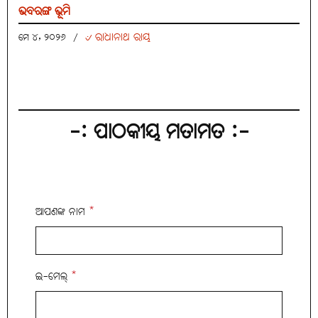
ଭବରଙ୍ଗ ଭୂମି
୰ ରାଧାନାଥ ରାୟ
ମେ ୪, ୨୦୨୬
/
-: ପାଠକୀୟ ମତାମତ :-
ଆପଣଙ୍କ ନାମ
*
ଇ-ମେଲ୍
*