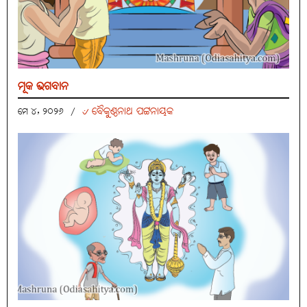
ମୂକ ଭଗବାନ
୰ ବୈକୁଣ୍ଠନାଥ ପଟ୍ଟନାୟକ
ମେ ୪, ୨୦୨୬
/