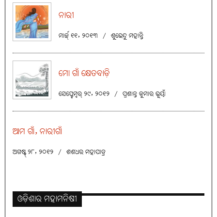
ନାରୀ
ମାର୍ଚ୍ଚ୍ ୧୧, ୨୦୧୩
/
ଶୁଭେନ୍ଦୁ ମହାନ୍ତି
ମୋ ଗାଁ କ୍ଷେତବାଡ଼ି
ସେପ୍ଟେମ୍ବର୍ ୨୯, ୨୦୧୨
/
ପ୍ରଶାନ୍ତ କୁମାର ଭୂୟାଁ
ଆମ ଗାଁ, ନାରୀଗାଁ
ଅଗଷ୍ଟ୍ ୨୮, ୨୦୧୨
/
ଶଶଧର ମହାପାତ୍ର
ଓଡ଼ିଶାର ମହାମନିଷୀ