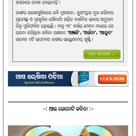
ଜଗତରେ ଦେଖା ଦେଇନାହିଁ।
ତାଙ୍କର ଲେଖାଗୁଡ଼ିକରେ କବି ପ୍ରବଣତା, କୁସଂସ୍କାର ଦୂର କରିବାର
ପ୍ରଚେଷ୍ଟା ଓ ପ୍ରାକୃତିକ ସୌନ୍ଦର୍ଯ୍ୟ ସହିତ ଦାର୍ଶନିକ ଭାବର ଅନୁପମ
ଚିତ୍ର ପ୍ରତିଫଳିତ ହୋଇଛି। ମାତ୍ର ୩୮ ବର୍ଷର ଜୀବନ ମଧ୍ୟରେ ସେ
ରଚନା କରିଥିବା କବିତା ସଙ୍କଳନ
‘ଅଞ୍ଜଳି’, ‘ଅର୍ଚ୍ଚନା’, ‘ଆହ୍ବାନ’
ସମେତ ୯ଟି ଉପନ୍ୟାସ ତାଙ୍କର ଉଲ୍ଲେଖନୀୟ ସୃଷ୍ଟି।
କ୍ରମେ ସବିଶେଷ →
-: ଆଉ କେତୋଟି କବିତା :-