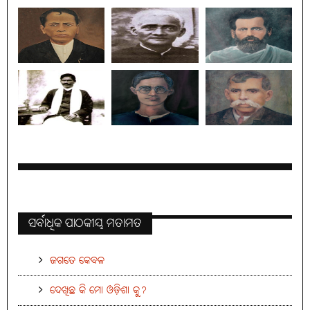
ସର୍ବାଧିକ ପାଠକୀୟ ମତାମତ
ଜଗତେ କେବଳ
ଦେଖିଛ କି ମୋ ଓଡ଼ିଶା କୁ?