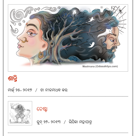
ଶାନ୍ତି
ମାର୍ଚ୍ଚ୍ ୨୫, ୨୦୧୭
/
ଡା ନୀଳମାଧବ କର
ଚେଷ୍ଟା
ଜୁନ୍ ୨୭, ୨୦୧୩
/
ଲିପିକା ମହାପାତ୍ର