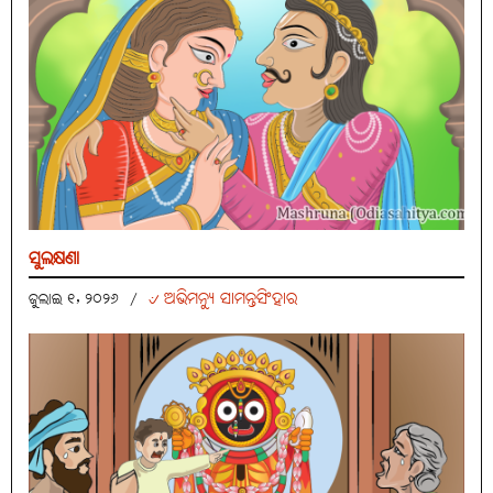
ସୁଲକ୍ଷଣା
୰ ଅଭିମନ୍ୟୁ ସାମନ୍ତସିଂହାର
ଜୁଲାଇ ୧, ୨୦୨୬
/