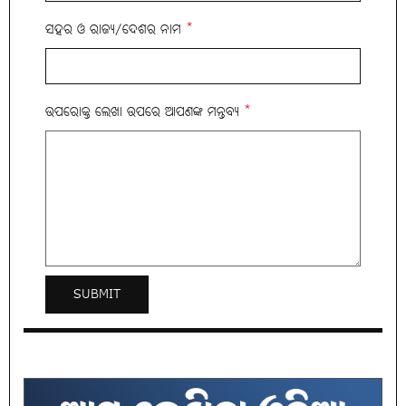
ସହର ଓ ରାଜ୍ୟ/ଦେଶର ନାମ
*
ଉପରୋକ୍ତ ଲେଖା ଉପରେ ଆପଣଙ୍କ ମନ୍ତବ୍ୟ
*