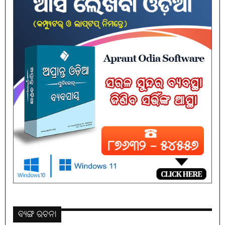
ବ୍ୟଙ୍ଗ ରଚନା