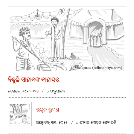
ବିଜୁଳି ସାହାବଙ୍କ ବାହାଘର
ନଭେମ୍ବର୍ ୦୪, ୨୦୨୫
/
୰ ଫତୁରାନନ୍ଦ
ଉତ୍କଳ ଭ୍ରମଣ
ଅକ୍ଟୋବର୍ ୩୧, ୨୦୨୫
/
୰ ଫକୀର ମୋହନ ସେନାପତି