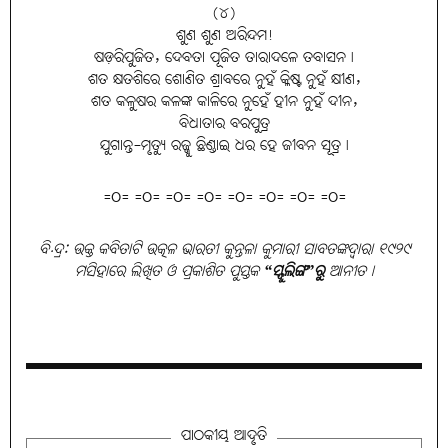
(୪)
ଶୁଣ ଶୁଣ ଅରିନ୍ଦମ!
ଷଡ଼ରିପୁଜିତ, ଦେବତା ପୂଜିତ ତାରାଦଳେ ତବାସନ।
ଶତ କ୍ଷତଶିରେ ଶୋଣିତ ଶ୍ରାବରେ ନୁହଁ କ୍ଳିଷ୍ଟ ନୁହଁ କ୍ଷୀଣ,
ଶତ କଳୁଷର କଳଙ୍କ କାଳିରେ ନୁହେଁ ହୀନ ନୁହଁ ଦୀନ,
ବିଧାତାର ବରପୁତ୍ର
ଯୁଗାନ୍ତ-ମୃତ୍ୟୁ ରଜ୍ଜୁ ଛିଣ୍ଡାଇ ଧର ହେ ଜୀବନ ସୂତ୍ର।
=O= =O= =O= =O= =O= =O= =O= =O=
ବି.ଦ୍ର: ଉକ୍ତ କବିତାଟି ଉତ୍କଳ ଭାରତୀ କୁନ୍ତଳା କୁମାରୀ ସାବତଙ୍କଦ୍ୱାରା ୧୯୨୯
ମସିହାରେ ଲିଖିତ ଓ ପ୍ରକାଶିତ ପୁସ୍ତକ
“ସ୍ଫୁଲିଙ୍ଗ”ରୁ
ଆନୀତ।
ପାଠକୀୟ ଆଦୃତି