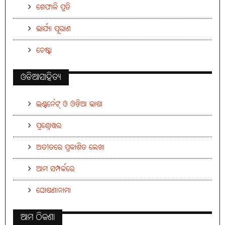
ଶେଫାଳି ପ୍ରତି
ଭାର୍ଯ୍ୟା ପୂରାଣ
ଚେଷ୍ଟା
ଓଡିଆସାହିତ୍ୟ
ଇଣ୍ଟର୍ନେଟ୍ ଓ ଓଡ଼ିଆ ଭାଷା
ପ୍ରଶ୍ନୋତ୍ତର
ଅତୀତରେ ପ୍ରକାଶିତ ଲେଖା
ଆମ ସମ୍ପର୍କରେ
ଘୋଷଣାନାମା
ଆମ ଠିକଣା