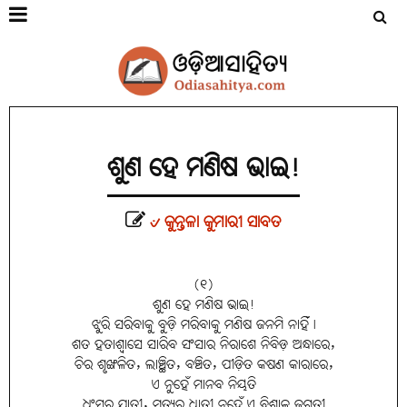
ଶୁଣ ହେ ମଣିଷ ଭାଇ!
୰ କୁନ୍ତଳା କୁମାରୀ ସାବତ
(୧)
ଶୁଣ ହେ ମଣିଷ ଭାଇ!
ଝୁରି ସରିବାକୁ ବୁଡ଼ି ମରିବାକୁ ମଣିଷ ଜନମି ନାହିଁ।
ଶତ ହତାଶ୍ୱାସେ ସାରିବ ସଂସାର ନିରାଶେ ନିବିଡ଼ ଅନ୍ଧାରେ,
ଚିର ଶୃଙ୍ଖଳିତ, ଲାଞ୍ଛିତ, ବଞ୍ଚିତ, ପୀଡ଼ିତ କଷଣ କାରାରେ,
ଏ ନୁହେଁ ମାନବ ନିୟତି
ଧ୍ୱଂସର ଯାତ୍ରୀ, ମୃତ୍ୟୁର ଧାତ୍ରୀ ନୁହେଁ ଏ ବିଶାଳ ଜଗତୀ