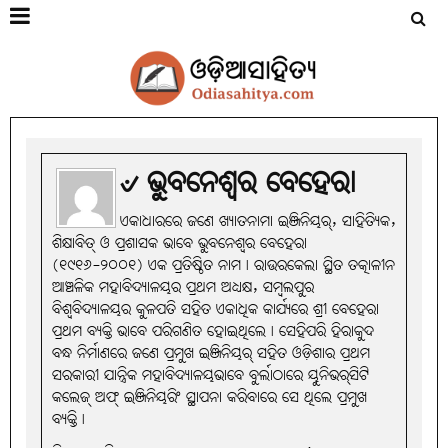
୰ ଭୁବନେଶ୍ୱର ବେହେରା
ଏକାଧାରରେ ଜଣେ ଖ୍ୟାତନାମା ଇଞ୍ଜିନିୟର୍‌, ସାହିତ୍ୟିକ,
ଶିକ୍ଷାବିତ୍‌ ଓ ପ୍ରଶାସକ ଭାବେ ଭୁବନେଶ୍ବର ବେହେରା
(୧୯୧୬-୨୦୦୧) ଏକ ପ୍ରତିଷ୍ଠିତ ନାମ। ରାଉରକେଲା ସ୍ଥିତ ତତ୍କାଳୀନ
ଆଞ୍ଚଳିକ ମହାବିଦ୍ୟାଳୟର ପ୍ରଥମ ଅଧ୍ୟକ୍ଷ, ସମ୍ବଲପୁର
ବିଶ୍ବବିଦ୍ୟାଳୟର କୁଳପତି ସହିତ ଏକାଧିକ କାର୍ଯ୍ୟରେ ଶ୍ରୀ ବେହେରା
ପ୍ରଥମ ବ୍ୟକ୍ତି ଭାବେ ପରିଗଣିତ ହୋଇଥିଲେ। ସେହିପରି ହିରାକୁଦ
ବନ୍ଧ ନିର୍ମାଣରେ ଜଣେ ପ୍ରମୁଖ ଇଞ୍ଜିନିୟର୍‌ ସହିତ ଓଡ଼ିଶାର ପ୍ରଥମ
ସରକାରୀ ଯାନ୍ତ୍ରିକ ମହାବିଦ୍ୟାଳୟଭାବେ ବୁର୍ଲାଠାରେ ୟୁନିଭର୍‌ସିଟି
କଲେଜ୍‌ ଅଫ୍‌ ଇଞ୍ଜିନିୟରିଂ ସ୍ଥାପନା କରିବାରେ ସେ ଥିଲେ ପ୍ରମୁଖ
ବ୍ୟକ୍ତି।