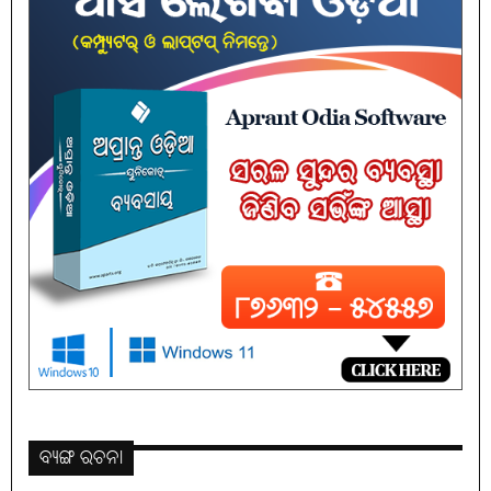
ବ୍ୟଙ୍ଗ ରଚନା