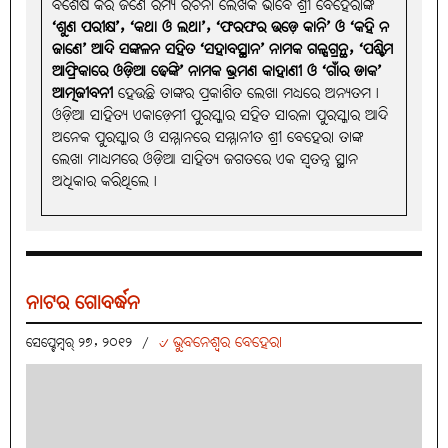
ବିଶେଷ କରି ଜଣେ ରମ୍ୟ ରଚନା ଲେଖକ ଭାବେ ଶ୍ରୀ ବେହେରାଙ୍କ
‘ଶୁଣ ପରୀକ୍ଷ’, ‘କଥା ଓ ଲଥା’, ‘ଫରଫର ଉଡ଼େ କାନି’ ଓ ‘କହି ନ
ଜାଣେ’ ଆଦି ସଙ୍କଳନ ସହିତ ‘ସହାବସ୍ଥାନ’ ନାମକ ଗଳ୍ପଗ୍ରନ୍ଥ, ‘ପଶ୍ଚିମ
ଆଫ୍ରିକାରେ ଓଡ଼ିଆ ଢେଙ୍କି’ ନାମକ ଭ୍ରମଣ କାହାଣୀ ଓ ‘ଗାଁର ଡାକ’
ଆତ୍ମଜୀବନୀ
ହେଉଛି ତାଙ୍କର ପ୍ରକାଶିତ ଲେଖା ମଧ୍ୟରେ ଅନ୍ୟତମ।
ଓଡ଼ିଆ ସାହିତ୍ୟ ଏକାଡ଼େମୀ ପୁରସ୍କାର ସହିତ ସାରଳା ପୁରସ୍କାର ଆଦି
ଅନେକ ପୁରସ୍କାର ଓ ସମ୍ମାନରେ ସମ୍ମାନୀତ ଶ୍ରୀ ବେହେରା ତାଙ୍କ
ଲେଖା ମାଧ୍ୟମରେ ଓଡ଼ିଆ ସାହିତ୍ୟ ଜଗତରେ ଏକ ସ୍ବତନ୍ତ୍ର ସ୍ଥାନ
ଅଧିକାର କରିଥିଲେ।
ନାଟର ଗୋବର୍ଦ୍ଧନ
୰ ଭୁବନେଶ୍ୱର ବେହେରା
ସେପ୍ଟେମ୍ବର୍ ୨୭, ୨୦୧୨
/