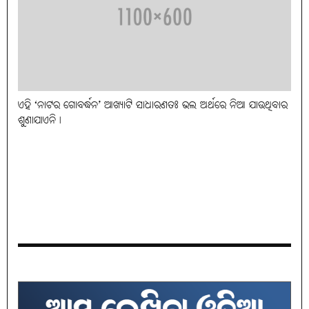
ଏହି ‘ନାଟର ଗୋବର୍ଦ୍ଧନ’ ଆଖ୍ୟାଟି ସାଧାରଣତଃ ଭଲ ଅର୍ଥରେ ନିଆ ଯାଉଥିବାର
ଶୁଣାଯାଏନି।