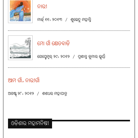
ନାରୀ
ମାର୍ଚ୍ଚ୍ ୧୧, ୨୦୧୩
/
ଶୁଭେନ୍ଦୁ ମହାନ୍ତି
ମୋ ଗାଁ କ୍ଷେତବାଡ଼ି
ସେପ୍ଟେମ୍ବର୍ ୨୯, ୨୦୧୨
/
ପ୍ରଶାନ୍ତ କୁମାର ଭୂୟାଁ
ଆମ ଗାଁ, ନାରୀଗାଁ
ଅଗଷ୍ଟ୍ ୨୮, ୨୦୧୨
/
ଶଶଧର ମହାପାତ୍ର
ଓଡ଼ିଶାର ମହାମନିଷୀ