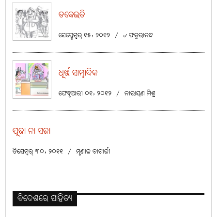
ଡକେଇତି
ସେପ୍ଟେମ୍ବର୍ ୧୫, ୨୦୧୨
/
୰ ଫତୁରାନନ୍ଦ
ଧୂର୍ତ୍ତ ସାମ୍ବାଦିକ
ଫେବୃଆରୀ ୦୧, ୨୦୧୨
/
ନାରାୟଣ ମିଶ୍ର
ପୂଜା ନା ସଜା
ଡିସେମ୍ବର୍ ୩୦, ୨୦୧୧
/
ମୃଣାଳ ଚାଟାର୍ଜୀ
ବିଦେଶରେ ସାହିତ୍ୟ