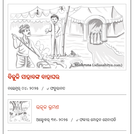
ବିଜୁଳି ସାହାବଙ୍କ ବାହାଘର
ନଭେମ୍ବର୍ ୦୪, ୨୦୨୫
/
୰ ଫତୁରାନନ୍ଦ
ଉତ୍କଳ ଭ୍ରମଣ
ଅକ୍ଟୋବର୍ ୩୧, ୨୦୨୫
/
୰ ଫକୀର ମୋହନ ସେନାପତି