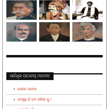
ସର୍ବାଧିକ ପାଠକୀୟ ମତାମତ
ଜଗତେ କେବଳ
ଦେଖିଛ କି ମୋ ଓଡ଼ିଶା କୁ?