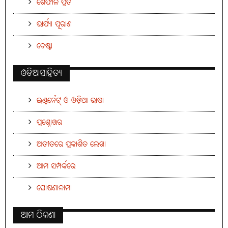
ଶେଫାଳି ପ୍ରତି
ଭାର୍ଯ୍ୟା ପୂରାଣ
ଚେଷ୍ଟା
ଓଡିଆସାହିତ୍ୟ
ଇଣ୍ଟର୍ନେଟ୍ ଓ ଓଡ଼ିଆ ଭାଷା
ପ୍ରଶ୍ନୋତ୍ତର
ଅତୀତରେ ପ୍ରକାଶିତ ଲେଖା
ଆମ ସମ୍ପର୍କରେ
ଘୋଷଣାନାମା
ଆମ ଠିକଣା