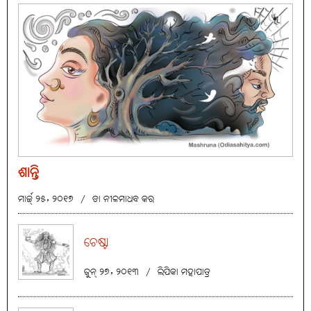
ଶାନ୍ତି
ମାର୍ଚ୍ଚ୍ ୨୫, ୨୦୧୭
/
ଡା ନୀଳମାଧବ କର
ଚେଷ୍ଟା
ଜୁନ୍ ୨୭, ୨୦୧୩
/
ଲିପିକା ମହାପାତ୍ର