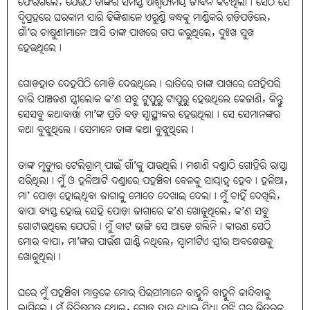
ଫେରିଗଲେ, ଯେଉଁଠି ତାଙ୍କର ସମସ୍ତ ଐଶ୍ବର୍ଯ୍ୟମୟ ଜୀବନ କଟିଥିଲା। ସେଠି ସେ
ଦ୍ବିପ୍ରହରେ ଘରକାମ ସାରି ଢିଙ୍କିଶାଳେ ଏରୁଣ୍ଡି ବନ୍ଧକୁ ମାଣ୍ଡିକରି ଗଡ଼ିପଡ଼ିଲେ,
ଗାଁ’ର ଚାଷୁଣୀମାନେ ଆସି ତାଙ୍କ ପାଖରେ ଗପ କରୁଥିଲେ, ଦୁଃଖ ସୁଖ
ହେଉଥିଲେ।
ଗୋଡ଼ହାତ ଦେହପିଠି ମୋଡ଼ି ଦେଉଥିଲେ। ରାତିରେ ତାଙ୍କ ପାଖରେ ସେହିପରି
ଚାରି ପାଞ୍ଚଜଣ ସ୍ତ୍ରୀଲୋକ କ’ଣ ସବୁ ଟୁପୁରୁ ଟାପୁରୁ ହେଉଥିଲେ କେଜାଣି, କିନ୍ତୁ
ସେସବୁ କଥାବାର୍ତ୍ତା ମା’ଙ୍କ ପ୍ରତି ବଡ଼ ସ୍ବାସ୍ଥ୍ୟକର ହେଉଥିଲା। ସେ ସେମାନଙ୍କର
କଥା ବୁଝୁଥିଲେ। ସେମାନେ ତାଙ୍କ କଥା ବୁଝୁଥିଲେ।
ତାଙ୍କ ମୃତ୍ୟୁର ଟେଲିଗ୍ରାମ୍‌ ପାଇଁ ଗାଁ’କୁ ଯାଉଥିଲି। ମଶାଣି ଦଣ୍ଡାଠି ଗୋହିରି ରାସ୍ତା
ସରିଥିଲା। ମୁଁ ଓ ହଳିଆଟି ଦଣ୍ଡାରେ ପହଞ୍ଚିବା ବେଳକୁ ସାୟାହ୍ନ ହେବ। ହଳିଆ,
ମା’ ପୋଡ଼ା ହୋଇଥିବା ଜାଗାକୁ ମୋତେ ଦେଖାଇ ଦେଲା। ମୁଁ ଚାହିଁ ଦେଖିଲି,
ବାପା ବ୍ୟସ୍ତ ହୋଇ ସେହି ପୋଡ଼ା ଜାଗାରେ କ’ଣ ଖୋଜୁଥିଲେ, କ’ଣ ସବୁ
ଗୋଟାଉଥିଲେ ଯେପରି। ମୁଁ ବାଟ ଭାଙ୍ଗି ସେ ଆଡ଼େ ଗଲିନି। କାରଣ ସେଠି
ମୋର ବାପା, ମା’ଙ୍କର ପାଉଁଶ ଘାଣ୍ଟି ନଥିଲେ, ସ୍ବାମୀଟିଏ ସ୍ତ୍ରୀର ଅବଶେଷକୁ
ଖୋଜୁଥିଲା।
ଘରେ ମୁଁ ପହଞ୍ଚିବା ମାତ୍ରକେ ମୋର ପିଉସୀମାନେ ବାହୁନି ବାହୁନି କାନ୍ଦିବାକୁ
ଲାଗିଲେ। ମୁଁ ଜିନିଷପତ୍ର ଥୋଇ, ଗୋଡ଼ ହାତ ଧୋଇ ସିଧା ମଝି ଘର ଭିତରକୁ