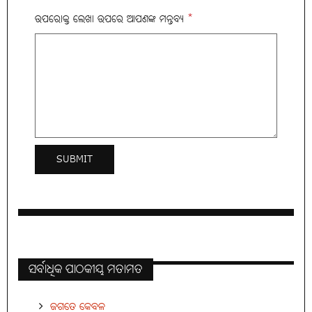
ଉପରୋକ୍ତ ଲେଖା ଉପରେ ଆପଣଙ୍କ ମନ୍ତବ୍ୟ
*
ସର୍ବାଧିକ ପାଠକୀୟ ମତାମତ
ଜଗତେ କେବଳ