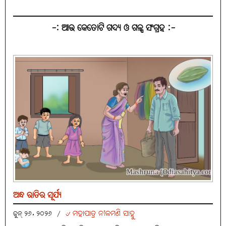
-: ଆଉ କେତୋଟି ଗଦ୍ୟ ଓ ଗଳ୍ପ ସଂଗ୍ରହ :-
ଅନ୍ଧ ରାତିର ସୂର୍ଯ୍ୟ
୰ ମହାପାତ୍ର ନୀଳମଣି ସାହୁ
ଜୁନ୍ ୨୬, ୨୦୨୬
/