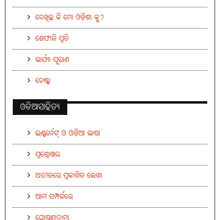
ଦେଖିଛ କି ମୋ ଓଡ଼ିଶା କୁ?
ଶେଫାଳି ପ୍ରତି
ଭାର୍ଯ୍ୟା ପୂରାଣ
ଚେଷ୍ଟା
ଓଡିଆସାହିତ୍ୟ
ଇଣ୍ଟର୍ନେଟ୍ ଓ ଓଡ଼ିଆ ଭାଷା
ପ୍ରଶ୍ନୋତ୍ତର
ଅତୀତରେ ପ୍ରକାଶିତ ଲେଖା
ଆମ ସମ୍ପର୍କରେ
ଘୋଷଣାନାମା