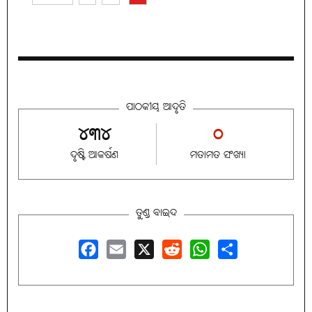
ପାଠକୀୟ ଆଦୃତି
୪୩୪
୦
ଦୃଷ୍ଟି ଆକର୍ଷଣ
ମତାମତ ସଂଖ୍ୟା
ତୁଣ୍ଡ ବାଇଦ
Facebook
Email
X
Reddit
WhatsApp
Share