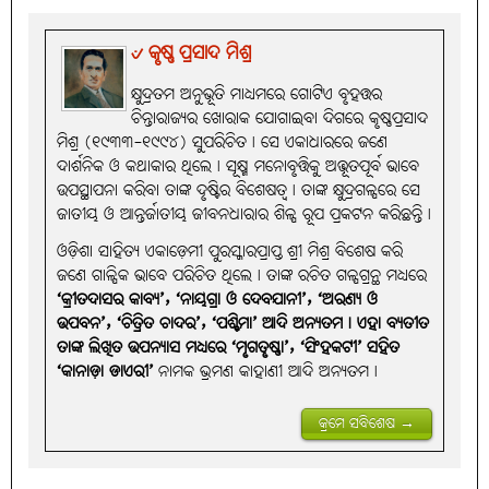
୰ କୃଷ୍ଣ ପ୍ରସାଦ ମିଶ୍ର
କ୍ଷୁଦ୍ରତମ ଅନୁଭୂତି ମାଧ୍ୟମରେ ଗୋଟିଏ ବୃହତ୍ତର
ଚିନ୍ତାରାଜ୍ୟର ଖୋରାକ ଯୋଗାଇବା ଦିଗରେ କୃଷ୍ଣପ୍ରସାଦ
ମିଶ୍ର (୧୯୩୩-୧୯୯୪) ସୁପରିଚିତ। ସେ ଏକାଧାରରେ ଜଣେ
ଦାର୍ଶନିକ ଓ କଥାକାର ଥିଲେ। ସୂକ୍ଷ୍ମ ମନୋବୃତ୍ତିକୁ ଅଦ୍ଭୂତପୂର୍ବ ଭାବେ
ଉପସ୍ଥାପନା କରିବା ତାଙ୍କ ଦୃଷ୍ଟିର ବିଶେଷତ୍ବ। ତାଙ୍କ କ୍ଷୁଦ୍ରଗଳ୍ପରେ ସେ
ଜାତୀୟ ଓ ଆନ୍ତର୍ଜାତୀୟ ଜୀବନଧାରାର ଶିଳ୍ପ ରୂପ ପ୍ରକଟନ କରିଛନ୍ତି।
ଓଡ଼ିଶା ସାହିତ୍ୟ ଏକାଡ଼େମୀ ପୁରସ୍କାରପ୍ରାପ୍ତ ଶ୍ରୀ ମିଶ୍ର ବିଶେଷ କରି
ଜଣେ ଗାଳ୍ପିକ ଭାବେ ପରିଚିତ ଥିଲେ। ତାଙ୍କ ରଚିତ ଗଳ୍ପଗ୍ରନ୍ଥ ମଧ୍ୟରେ
‘କ୍ରୀତଦାସର କାବ୍ୟ’, ‘ନାୟଗ୍ରା ଓ ଦେବଯାନୀ’, ‘ଅରଣ୍ୟ ଓ
ଉପବନ’, ‘ଚିତ୍ରିତ ଚାଦର’, ‘ପଶ୍ଚିମା’ ଆଦି ଅନ୍ୟତମ। ଏହା ବ୍ୟତୀତ
ତାଙ୍କ ଲିଖିତ ଉପନ୍ୟାସ ମଧ୍ୟରେ ‘ମୃଗତୃଷ୍ଣା’, ‘ସିଂହକଟୀ’ ସହିତ
‘କାନାଡ଼ା ଡାଏରୀ’
ନାମକ ଭ୍ରମଣ କାହାଣୀ ଆଦି ଅନ୍ୟତମ।
କ୍ରମେ ସବିଶେଷ →