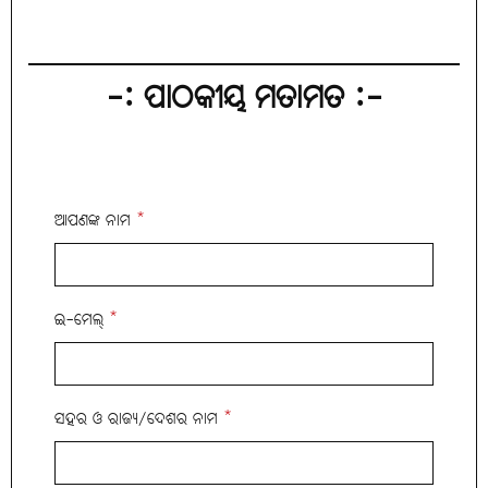
-: ପାଠକୀୟ ମତାମତ :-
ଆପଣଙ୍କ ନାମ
*
ଇ-ମେଲ୍
*
ସହର ଓ ରାଜ୍ୟ/ଦେଶର ନାମ
*