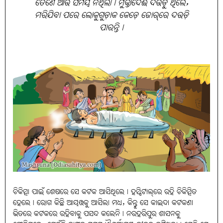
ତେଣେ ଆଉ ସମୟ ନଥିଲା। ମୁକ୍ତାଦେଈ ଦଉଡ଼ୁ ଥିଲେ,
ମରିଯିବା ପରେ ଲୋକୁଗୁଡ଼ାକ କେଡ଼େ ଜୋର୍‌ରେ ଦଉଡ଼ି
ପାରନ୍ତି।
ଚିକିତ୍ସା ପାଇଁ ଶେଷରେ ସେ କଟକ ଆସିଥିଲେ। ହସ୍ପିଟାଲ୍‌ରେ ରହି ଚିକିତ୍ସିତ
ହେଲେ। ରୋଗ କିଛି ଆୟତ୍ତକୁ ଆସିଲା ମଧ୍ୟ, କିନ୍ତୁ ସେ କାଇଦା କଟକଣା
ଭିତରେ କଟକରେ ରହିବାକୁ ପସନ୍ଦ କଲେନି। ନରହରିପୁର ଶାସନକୁ