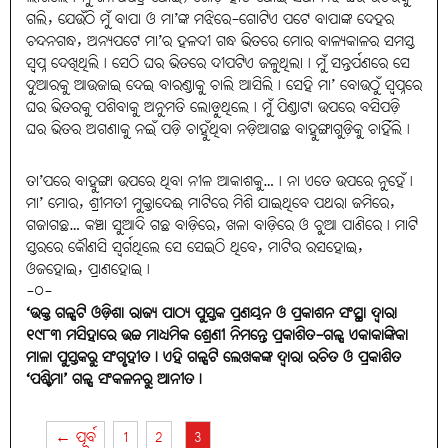
ଗଲି, ଯେଉଁଠି ମୁଁ ବାପା ଓ ମା’ଙ୍କ ମଝିରେ-ଗୋଟିଏ ପଟେ ବାପାଙ୍କ ଦେହର
ଚନ୍ଦନଗନ୍ଧ, ଅନ୍ୟପଟେ ମା’ର ହଳଦୀ ଗନ୍ଧ ଭିତରେ ମୋର ବାଳ୍ୟକାଳର ସମସ୍ତ
ସ୍ୱପ୍ନ ଦେଖିଥିଲି। ସେଠି ଘର ଭିତରେ ଦୀପଟିଏ ଜଳୁଥିଲା। ମୁଁ ସନ୍ତର୍ପଣରେ ସେ
ଦୁଆରକୁ ଆଉଜାଇ ଦେଇ ବାରଣ୍ଡାକୁ ଚାଲି ଆସିଲି। ସେହି ମା’ ବୋଉଠୁଁ ସ୍ୱପ୍ନରେ
ଘର ଭିତରକୁ ପଶିବାକୁ ଅନୁମତି ଲୋଡ଼ୁଥିଲେ। ମୁଁ ପିଣ୍ଡାଟା ଉପରେ ବସିପଡ଼ି
ଘର ଭିତର ଅଗଣାକୁ ନଇଁ ପଡ଼ି ଚାହୁଁଥିବା ନଡ଼ିଆଗଛ ବାହୁଙ୍ଗାଗୁଡ଼ିକୁ ଚାହିଁଲି।
ତା’ପରେ ବାହୁଙ୍ଗା ଉପରେ ଥିବା ନୀଳ ଆକାଶକୁ…। ନା ଏତେ ଉପରେ ନୁହେଁ।
ମା’ ମୋର, ଶ୍ରୀମତୀ ମୁକ୍ତାଦେଈ ମାଟିରେ ମିଶି ଯାଇଥିବେ ପଥରା ଜମିରେ,
ଗଜାଗଛ… କଞ୍ଚା ସୁଆଦି ଗଛ ବାଡ଼ିରେ, ଖଳା ବାଡ଼ିରେ ଓ ଚୁଆ ପାଣିରେ। ମାଟି
ସ୍ତରରେ କୌଣସି ସ୍ବର୍ଗଥିଲେ ସେ ସେଇଠି ଥିବେ, ମାଟିର ରସହୋଇ,
ଓଜହୋଇ, ପ୍ରାଣହୋଇ।
-୦-
‘ଉକ୍ତ ଗଳ୍ପଟି ଓଡ଼ିଶା ରାଜ୍ୟ ପାଠ୍ୟ ପୁସ୍ତକ ପ୍ରଣୟନ ଓ ପ୍ରକାଶନ ସଂସ୍ଥା ଦ୍ୱାରା
୧୯୮୩ ମସିହାରେ ଉଚ୍ଚ ମାଧ୍ୟମିକ ଶ୍ରେଣୀ ନିମନ୍ତେ ପ୍ରକାଶିତ-ଗଳ୍ପ ଏକାକାଙ୍କିକା
ମାଳା ପୁସ୍ତକରୁ ସଂଗୃହୀତ। ଏହି ଗଳ୍ପଟି ଲେଖକଙ୍କ ଦ୍ୱାରା ରଚିତ ଓ ପ୍ରକାଶିତ
‘ପଶ୍ଚିମା’ ଗଳ୍ପ ସଂକଳନରୁ ଆନୀତ।
← ପୂର୍ବ
1
2
3