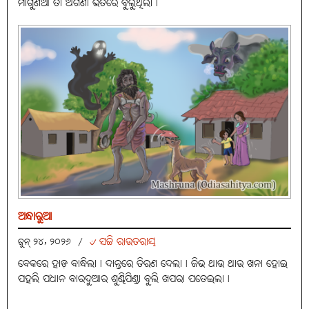
ମାଗୁଣିଆ ତା ଅଗଣା ଭିତିରେ ବୁଲୁଥିଲା।
ଅନ୍ଧାରୁଆ
୰ ସଚ୍ଚି ରାଉତରାୟ
ଜୁନ୍ ୨୪, ୨୦୨୬
/
ବେକରେ ହାଡ଼ ବାନ୍ଧିଲା। ଦାନ୍ତରେ ତିରଣ ଦେଲା। ଜିଭ ଥାଉ ଥାଉ ଖନା ହୋଇ
ପହଲି ପଧାନ ବାରଦୁଆର ଶୁଣ୍ଢିପିଣ୍ଡା ବୁଲି ଖପରା ପତେଇଲା।