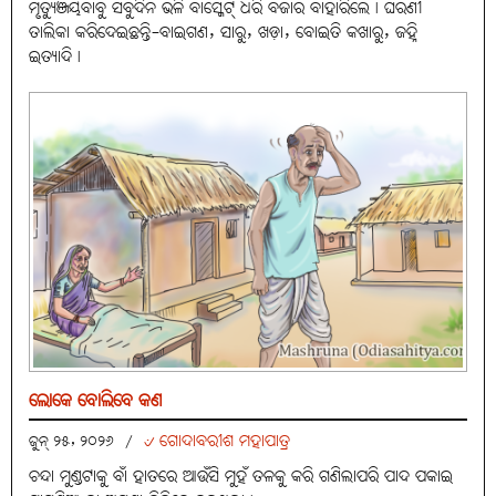
ମୃତ୍ୟୁଞ୍ଜୟବାବୁ ସବୁଦିନ ଭଳି ବାସ୍କେଟ୍ ଧରି ବଜାର ବାହାରିଲେ। ଘରଣୀ
ତାଲିକା କରିଦେଇଛନ୍ତି-ବାଇଗଣ, ସାରୁ, ଖଡ଼ା, ବୋଇତି କଖାରୁ, ଜହ୍ନି
ଇତ୍ୟାଦି।
ଲୋକେ ବୋଲିବେ କଣ
୰ ଗୋଦାବରୀଶ ମହାପାତ୍ର
ଜୁନ୍ ୨୫, ୨୦୨୬
/
ଚନ୍ଦା ମୁଣ୍ଡଟାକୁ ବାଁ ହାତରେ ଆଉଁସି ମୁହଁ ତଳକୁ କରି ଗଣିଲାପରି ପାଦ ପକାଇ