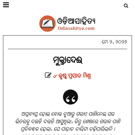
ମେ ୨, ୨୦୨୬
ମୁକ୍ତାଦେଈ
୰ କୃଷ୍ଣ ପ୍ରସାଦ ମିଶ୍ର
ଅସ୍ତବ୍ୟସ୍ତ ହୋଇ ବୋଉ ଚୁଆରୁ ଗରାଏ ପାଣିନେଇ ଘର
ଭିତରକୁ ଦଉଡ଼ି ଦଉଡ଼ି ଆସୁଥିଲା, କିନ୍ତୁ ଶେଷରେ ଗରାକ ପାଣି
ପ୍ରତିବନ୍ଧକ ହେଲା, ସେ ପାହାଚ ଚାରିଟା ଚଢ଼ିପାରିଲାନି।