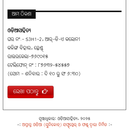
ଆମ ଠିକଣା
ଓଡ଼ିଆସାହିତ୍ୟ
ଘର ନଂ.- S3H1-2, ଆର୍-ଡି-ଏ କଲୋନୀ
କଳିଙ୍ଗ ବିହାର, ଛେଣ୍ଡ୍
ରାଉରକେଲା-୭୬୯୦୧୫
ଟେଲିଫୋନ୍ ନଂ : ୮୭୬୩୨-୫୪୫୫୭
(ସୋମ - ଶନିବାର : ଦି ୧୦ ରୁ ସଂ ୬:୩୦)
ଲେଖା ପଠାନ୍ତୁ
ସ୍ୱତ୍ତାଧିକାର: ଓଡ଼ିଆସାହିତ୍ୟ, ୨୦୨୫
-:
ଅପ୍ରାନ୍ତ ଓଡ଼ିଆ (ୟୁନିକୋଡ୍) ସଫ୍ଟ୍‌ୱେର୍ ଓ ଫଣ୍ଟ୍ ଦ୍ୱାରା ନିର୍ମିତ
:-