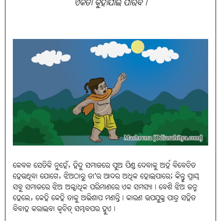
ଏକତା କୁହାଯାଇ ପାରିବ।
କେବଳ ସେତିକି ନୁହେଁ, ହିନ୍ଦୁ ସମାଜରେ ପୁଅ ପିଣ୍ଡ ଦେବାକୁ ଅର୍ହ ବିବେଚିତ
ହେଉଥିବା ଯୋଗେ, ଝିଅଠାରୁ ତା’ର ଆଦର ଅଧିକ ହୋଇପାରେ; କିନ୍ତୁ ପ୍ରାୟ
ସବୁ ସମାଜରେ ଝିଅ ଅଳ୍ପାଧିକ ପରିମାଣରେ ଏକ ସମସ୍ୟା। ବେଶି ଝିଅ ଜନ୍ମ
ହେଲେ, କେହି କେହି ତାକୁ ଅଭିଶାପ ମଣନ୍ତି। କାରଣ ଉପଯୁକ୍ତ ପାତ୍ର ସହିତ
ବିବାହ କରାଇବା କ୍ୱଚିତ୍‌ ସମ୍ଭବପର ହୁଏ।