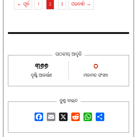
← ପୂର୍ବ
1
2
3
ପରବର୍ତ୍ତୀ →
ପାଠକୀୟ ଆଦୃତି
୩୭୭
୦
ଦୃଷ୍ଟି ଆକର୍ଷଣ
ମତାମତ ସଂଖ୍ୟା
ତୁଣ୍ଡ ବାଇଦ
Facebook
Email
X
Reddit
WhatsApp
Share