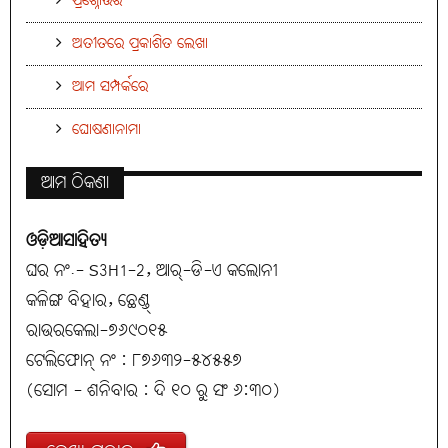
ପ୍ରଶ୍ନୋତ୍ତର
ଅତୀତରେ ପ୍ରକାଶିତ ଲେଖା
ଆମ ସମ୍ପର୍କରେ
ଘୋଷଣାନାମା
ଆମ ଠିକଣା
ଓଡ଼ିଆସାହିତ୍ୟ
ଘର ନଂ.- S3H1-2, ଆର୍-ଡି-ଏ କଲୋନୀ
କଳିଙ୍ଗ ବିହାର, ଛେଣ୍ଡ୍
ରାଉରକେଲା-୭୬୯୦୧୫
ଟେଲିଫୋନ୍ ନଂ : ୮୭୬୩୨-୫୪୫୫୭
(ସୋମ - ଶନିବାର : ଦି ୧୦ ରୁ ସଂ ୬:୩୦)