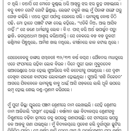
ନ ଥିଲି। ତଥାପି ସେ ମୋତେ କୁଣ୍ଢାଇ ଧରି ଆଖିରୁ ଝର ଝର ଲୁହ ଗଡ଼ାଇଲେ।
ବହୁ ବନ୍ଧନ ଗୋଟି ଗୋଟି ଛିଣ୍ଡାଇ, ଲେଉଟ ଚକୁଳି ଖାଇ ମୁଁ ପିତାଙ୍କ ସଙ୍ଗେ ଘରୁ
ଗୋଡ଼ କାଢ଼ିଲି। ଏଥର ପୁରୀ ପର୍ଯ୍ୟନ୍ତ ରେଳରେ ଗଲି। ରାମକୃଷ୍ଣ ବୋଷ ଚିଠି
ପଢ଼ି, ମୋ ହାତେ ପାଞ୍ଚଟି ଟଙ୍କା ଦେଇ କହିଲେ, “ଏତିକି ନିଅ, ଆଉ ଆସିବ
ନାହିଁ।” ସେ ଜଣେ ଧର୍ମଭୀରୁ ଲୋକ। ବି.ଏ. ପାସ୍ କରି ଅର୍ଥ ଉପାର୍ଜ୍ଜନ ପନ୍ଥା
ଛାଡ଼ି, ଜଗନ୍ନାଥଧାମ ଆଶ୍ରୟ କରିଥାଆନ୍ତି। ସେ ବେକରେ ବଡ଼ ବଡ଼ ତୁଳସୀ
କଣ୍ଠିମାଳ ପିନ୍ଧୁଥିଲେ, ଆମିଶ ଖାଉ ନଥିଲେ, କୀର୍ତ୍ତନରେ କାଳ କଟାଉ ଥିଲେ।
ସେତେବେଳକୁ ତାଙ୍କର ସମ୍ଭବତଃ ୩୨/୩୩ ବର୍ଷ ବୟସ। ଯୌବନର ମଧ୍ୟାହ୍ନରେ
ଏତେ ସଂଯମରେ ରହିବା ଲୋକ ବିରଳ। ଦିନେ ପୁରୀ ରାଜା ମୁକୁନ୍ଦଦେବ
ଉଆରେଣ୍ଟରେ ଧରା ହୋଇ ସୁଆରିରେ ବସି କଚେରୀକୁ ଯାଉଥିଲେ। ସେ ଦୃଶ୍ୟ
ଦେଖିବା ସକାଶେ ବାଟଯାକ ଲୋକାରଣ୍ୟ ହୋଇଥିଲା। ସୁଆରି ‘ଶଶି ନିକେତନ’
ଆଗରେ ଯିବାବେଳେ ରାମକୃଷ୍ଣ ବାବୁ ଧାଇଁ ଆସି ସଡ଼କରେ ଲାଲି ଧୂଳି ଉପରେ
ଲମ୍ବ ହୋଇ ଶୋଇ ଦଣ୍ଡ-ପ୍ରଣାମ କରିଗଲେ।
ମୁଁ ପୁରୀ ଜିଲ୍ଲା ସ୍କୁଲରେ ପଞ୍ଚମ ଶ୍ରେଣୀରେ ନାମ ଲେଖାଇଲି। ସେହି ଶ୍ରେଣୀର
ନାମ ଆଜିକାଲି ‘ସପ୍ତମ’ ହୋଇଛି। ବର୍ତ୍ତମାନ ଉଚ୍ଚ ବିଦ୍ୟାଳୟର ଶ୍ରେଣୀସବୁ
ନିଶୁଣୀରେ ଚଢ଼ିବା କ୍ରମରେ ତଳୁ ଉପରକୁ ଗଣାଯାଉଛି; ସେ ସମୟରେ ଉପରୁ
ତଳ ଆଡ଼କୁ ଗଣା ଯାଉଥିଲା। ମୁଁ ବିଦ୍ୟାଳୟରେ ପ୍ରବେଶ କଲି ଦୁର୍ଗାପୂଜା ଛୁଟିର
କିଛିଦିନ ପୂର୍ବରୁ। ସେ ବର୍ଷର ବାକି କେତେ ମାସ ଓ ଚତୁର୍ଥଶ୍ରେଣୀର ପୂରା ବର୍ଷକ