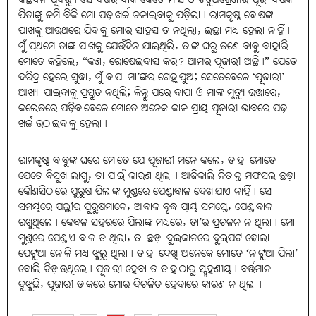
ପିତାଙ୍କୁ ଜମି ବିକି ମୋ ପଢ଼ାଖର୍ଚ୍ଚ ଚଳାଇବାକୁ ପଡ଼ିଲା। ରାମକୃଷ୍ଣ ବୋଷଙ୍କ
ପାଖକୁ ଆଉଥରେ ଯିବାକୁ ମୋର ସାହସ ତ ନଥିଲା, ଇଛା ମଧ୍ୟ ହେଲା ନାହିଁ।
ମୁଁ ପ୍ରଥମେ ତାଙ୍କ ପାଖକୁ ଯେଉଁଦିନ ଯାଇଥିଲି, ତାଙ୍କ ଘରୁ ଜଣେ ବାବୁ ବାହାରି
ମୋତେ କହିଲେ, “କଣ, ରୋଷେଇବାସ କର? ଆମର ପୂଜାରୀ ଅଛି।” ଯେତେ
ଦରିଦ୍ର ହେଲେ ସୁଦ୍ଧା, ମୁଁ ବାପା ମା’ଙ୍କର ଗେହ୍ଲାପୁଅ; ସେତେବେଳେ ‘ପୂଜାରୀ’
ଆଖ୍ୟା ପାଇବାକୁ ପ୍ରସ୍ତୁତ ନଥିଲି; କିନ୍ତୁ ପରେ ବାପା ଓ ମାଙ୍କ ମୃତ୍ୟୁ ଉତ୍ତାରେ,
କଲେଜରେ ପଢ଼ିବାବେଳେ ମୋତେ ଅନେକ କାଳ ପ୍ରାୟ ପୂଜାରୀ ଭାବରେ ପଢ଼ା
ଖର୍ଚ୍ଚ ଉଠାଇବାକୁ ହେଲା।
ରାମକୃଷ୍ଣ ବାବୁଙ୍କ ଘରେ ମୋତେ ଯେ ପୂଜାରୀ ମନେ କଲେ, ତାହା ମୋତେ
ଯେତେ ବିସୁଖ ଲାଗୁ, ତା ପାଇଁ କାରଣ ଥିଲା। ଆଜିକାଲି ନିତାନ୍ତ ମଫସଲ ଛଡ଼ା
କୌଣସିଠାରେ ପୁରୁଷ ପିଲାଙ୍କ ମୁଣ୍ଡରେ ପେଣ୍ଡାବାଳ ଦେଖାଯାଏ ନାହିଁ। ସେ
ସମୟରେ ପଲ୍ଲୀର ପୁରୁଷମାନେ, ଆବାଳ ବୃଦ୍ଧ ପ୍ରାୟ ସମସ୍ତେ, ପେଣ୍ଡାବାଳ
ରଖୁଥିଲେ। କେବଳ ସହରରେ ପିଲାଙ୍କ ମଧ୍ୟରେ, ତା’ର ପ୍ରଚଳନ ନ ଥିଲା। ମୋ
ମୁଣ୍ଡରେ ପେଣ୍ଡାଏ ବାଳ ତ ଥିଲା, ତା ଛଡ଼ା ଦୁଇକାନରେ ଦୁଇପଟ ଢୋଲା
ପେଟୁଆ ନୋଳି ମଧ୍ୟ ଝୁଲୁ ଥିଲା। ତାହା ଦେଖି ଅନେକେ ମୋତେ ‘ନାଟୁଆ ପିଲା’
ବୋଲି ଚିଡ଼ାଉଥିଲେ। ପୂଜାରୀ ହେବା ତ ତାହାଠାରୁ ସ୍ପୃହଣୀୟ। ବର୍ତ୍ତମାନ
ବୁଝୁଛି, ପୂଜାରୀ ଡାକରେ ମୋର ବିଚଳିତ ହେବାରେ କାରଣ ନ ଥିଲା।