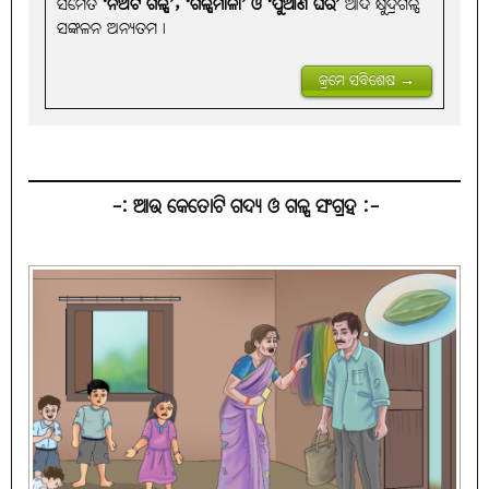
ସମେତ
‘ନଅଟି ଗଳ୍ପ’, ‘ଗଳ୍ପମାଳା’ ଓ ‘ପୁଆଣି ଘର’
ଆଦି କ୍ଷୁଦ୍ରଗଳ୍ପ
ସଙ୍କଳନ ଅନ୍ୟତମ।
କ୍ରମେ ସବିଶେଷ →
-: ଆଉ କେତୋଟି ଗଦ୍ୟ ଓ ଗଳ୍ପ ସଂଗ୍ରହ :-