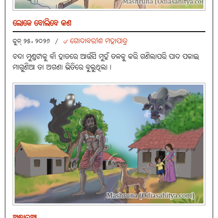
ଲୋକେ ବୋଲିବେ କଣ
୰ ଗୋଦାବରୀଶ ମହାପାତ୍ର
ଜୁନ୍ ୨୫, ୨୦୨୬
/
ଚନ୍ଦା ମୁଣ୍ଡଟାକୁ ବାଁ ହାତରେ ଆଉଁସି ମୁହଁ ତଳକୁ କରି ଗଣିଲାପରି ପାଦ ପକାଇ
ମାଗୁଣିଆ ତା ଅଗଣା ଭିତିରେ ବୁଲୁଥିଲା।