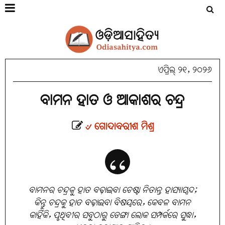
ଏପ୍ରିଲ୍ ୨୧, ୨୦୨୬
ବାମନ ହାତ ଓ ଆକାଶର ଚନ୍ଦ୍ର
୰ ଗୋଦାବରୀଶ ମିଶ୍ର
ବାମନର ଚନ୍ଦ୍ରକୁ ହାତ ବଢ଼ାଇବା ଚେଷ୍ଟା ନିତାନ୍ତ ହାସ୍ୟାସ୍ପଦ;
କିନ୍ତୁ ଚନ୍ଦ୍ରକୁ ହାତ ବଢ଼ାଇବା ବିଷୟରେ, କେବଳ ବାମନ
କାହିଁକି, ପୃଥିବୀର ସବୁଠାରୁ ଡେଙ୍ଗା ଲୋକ ସମ୍ପର୍କରେ ସୁଦ୍ଧା,