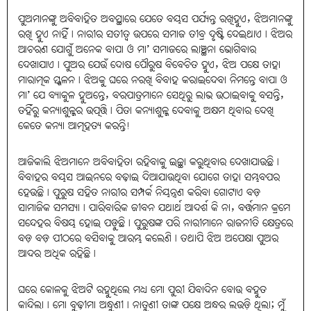
ପୁଅମାନଙ୍କୁ ଅବିବାହିତ ଅବସ୍ଥାରେ ଯେତେ ବୟସ ପର୍ଯ୍ୟନ୍ତ ରଖିହୁଏ, ଝିଅମାନଙ୍କୁ
ରଖି ହୁଏ ନାହିଁ। ନାରୀର ସତୀତ୍ୱ ଉପରେ ସମାଜ ତୀବ୍ର ଦୃଷ୍ଟି ଦେଇଥାଏ। ଝିଅର
ଆଚରଣ ଯୋଗୁଁ ଅନେକ ବାପା ଓ ମା’ ସମାଜରେ ଲାଞ୍ଛନା ଭୋଗିବାର
ଦେଖାଯାଏ। ପୁଅର ଯେଉଁ ଦୋଷ ପୌରୁଷ ବିବେଚିତ ହୁଏ, ଝିଅ ପକ୍ଷେ ତାହା
ମାରାତ୍ମକ ସ୍ଖଳନ। ଝିଅକୁ ଘରେ ନରଖି ବିବାହ କରାଇଦେବା ନିମନ୍ତେ ବାପା ଓ
ମା’ ଯେ ବ୍ୟାକୁଳ ହୁଅନ୍ତେ, ବରପାତ୍ରମାନେ ସେଥିରୁ ଲାଭ ଉଠାଇବାକୁ ବସନ୍ତି,
ତହିଁରୁ କନ୍ୟାଶୁଳ୍କର ଉତ୍ପତ୍ତି। ପିତା କନ୍ୟାଶୁଳ୍କ ଦେବାକୁ ଅକ୍ଷମ ଥିବାର ଦେଖି
କେତେ କନ୍ୟା ଆତ୍ମହତ୍ୟ କରନ୍ତି!
ଆଜିକାଲି ଝିଅମାନେ ଅବିବାହିତା ରହିବାକୁ ଇଚ୍ଛା କରୁଥିବାର ଦେଖାଯାଉଛି।
ବିବାହର ବୟସ ଆଇନରେ ବଢ଼ାଇ ଦିଆଯାଉଥିବା ଯୋଗେ ତାହା ସମ୍ଭବପର
ହେଉଛି। ପୁରୁଷ ସହିତ ନାରୀର ସମ୍ପର୍କ ନିୟନ୍ତ୍ରଣ କରିବା ଗୋଟାଏ ବଡ଼
ସାମାଜିକ ସମସ୍ୟା। ପାରିବାରିକ ଜୀବନ ଯଥାର୍ଥ ଆଦର୍ଶ କି ନା, ବର୍ତ୍ତମାନ କ୍ରମେ
ସନ୍ଦେହର ବିଷୟ ହୋଇ ପଡ଼ୁଛି। ପୁରୁଷଙ୍କ ପରି ନାରୀମାନେ ରାଜନୀତି କ୍ଷେତ୍ରରେ
ବଡ଼ ବଡ଼ ପୀଠରେ ବସିବାକୁ ଆରମ୍ଭ କଲେଣି। ତଥାପି ଝିଅ ଅପେକ୍ଷା ପୁଅର
ଆଦର ଅଧିକ ରହିଛି।
ଘରେ କୋଳକୁ ଝିଅଟି ରହୁଥିଲେ ମଧ୍ୟ ମୋ ପୁରୀ ଯିବାଦିନ ବୋଉ ବହୁତ
କାନ୍ଦିଲା। ମୋ ବୁଢ଼ୀମା ଅନ୍ଧୁଣୀ। ନାତୁଣୀ ତାଙ୍କ ପକ୍ଷେ ଅନ୍ଧର ଲଉଡ଼ି ଥିଲା; ମୁଁ