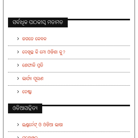
ସର୍ବାଧିକ ପାଠକୀୟ ମତାମତ
ଜଗତେ କେବଳ
ଦେଖିଛ କି ମୋ ଓଡ଼ିଶା କୁ?
ଶେଫାଳି ପ୍ରତି
ଭାର୍ଯ୍ୟା ପୂରାଣ
ଚେଷ୍ଟା
ଓଡିଆସାହିତ୍ୟ
ଇଣ୍ଟର୍ନେଟ୍ ଓ ଓଡ଼ିଆ ଭାଷା