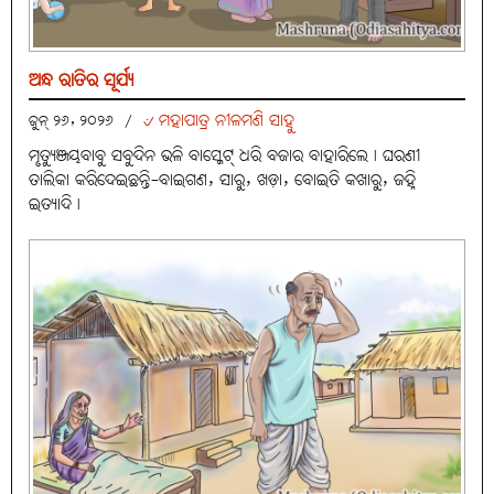
ଅନ୍ଧ ରାତିର ସୂର୍ଯ୍ୟ
୰ ମହାପାତ୍ର ନୀଳମଣି ସାହୁ
ଜୁନ୍ ୨୬, ୨୦୨୬
/
ମୃତ୍ୟୁଞ୍ଜୟବାବୁ ସବୁଦିନ ଭଳି ବାସ୍କେଟ୍ ଧରି ବଜାର ବାହାରିଲେ। ଘରଣୀ
ତାଲିକା କରିଦେଇଛନ୍ତି-ବାଇଗଣ, ସାରୁ, ଖଡ଼ା, ବୋଇତି କଖାରୁ, ଜହ୍ନି
ଇତ୍ୟାଦି।