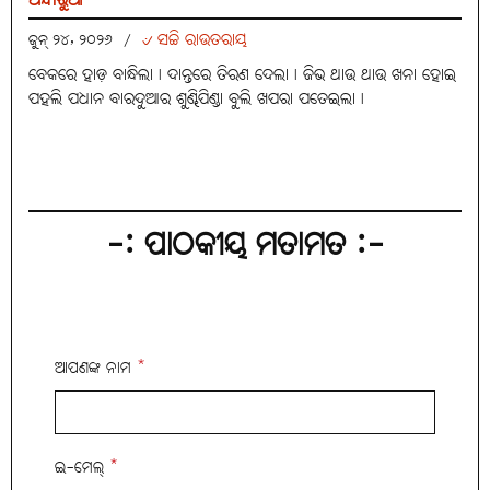
ଅନ୍ଧାରୁଆ
୰ ସଚ୍ଚି ରାଉତରାୟ
ଜୁନ୍ ୨୪, ୨୦୨୬
/
ବେକରେ ହାଡ଼ ବାନ୍ଧିଲା। ଦାନ୍ତରେ ତିରଣ ଦେଲା। ଜିଭ ଥାଉ ଥାଉ ଖନା ହୋଇ
ପହଲି ପଧାନ ବାରଦୁଆର ଶୁଣ୍ଢିପିଣ୍ଡା ବୁଲି ଖପରା ପତେଇଲା।
-: ପାଠକୀୟ ମତାମତ :-
ଆପଣଙ୍କ ନାମ
*
ଇ-ମେଲ୍
*