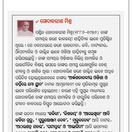
୰ ଗୋଦାବରୀଶ ମିଶ୍ର
ପଣ୍ଡିତ ଗୋଦାବରୀଶ ମିଶ୍ର(୧୮୮୬-୧୯୫୬) ତାଙ୍କ
ସମୟର ଜଣେ କାଳଜୟୀ ସାହିତ୍ୟିକ ଭାବେ ପ୍ରତିଷ୍ଠିତ
ଥିଲେ। ସେ ଏକାଧାରରେ ଜଣେ ରାଜନେତା, କବି, ନାଟ୍ୟକାର,
ଔପନ୍ୟାସିକ ଓ ଗାଳ୍ପିକ ଭାବେ ଓଡ଼ିଆ ସାହିତ୍ୟକୁ ସମୃଦ୍ଧ
କରିଯାଇଛନ୍ତି। ତାଙ୍କ ସମୟର ଓଡ଼ିଶାର ବିଭିନ୍ନ ସାମାଜିକ ଓ
ରାଜନୈତିକ ବିଷୟ ଉପରେ ତାଙ୍କର ସମସ୍ତ ଲେଖାଗୁଡ଼ିକ ବେଶ୍‌
ଜୀବନ୍ତ ଓ ଶାଣିତ ଥିଲା। ଗୋଦାବରିଶ ଜଣେ ଗାଳ୍ପିକ ଭାବେ ଅଧିକ
ପରିଚିତ ହୋଇଥିଲାବେଳେ ତାଙ୍କର
‘ଅର୍ଦ୍ଧଶତାତବ୍ଦୀର ଓଡ଼ିଶା ଓ
ତହିଁରେ ମୋ ସ୍ଥାନ’
ନାମକ ଆତ୍ମଜୀବନୀ ଏକ ପ୍ରତିକାତ୍ମକ ପୁସ୍ତକ
ଭାବେ ପରିଗଣିତ ହୋଇଥାଏ। କାରଣ ଏହି ପୁସ୍ତକ ମାଧ୍ୟମରେ
ଗୋଦାବରିଶ ତାଙ୍କ ସମୟର ସାମାଜିକ ଓ ସାସ୍କୃତିକ ପରିବେଶ ଓ
ଜୀବନ ବାବଦରେ ବିସ୍ତୃତ ଆଲୋଚନା କରିଛନ୍ତି।
ତାଙ୍କ ରଚନା ମଧ୍ୟରେ
‘କଳିକା’, ‘କିଶଳୟ’ ଓ ‘ଆଲେଖିକା’ ଆଦି
କବିତା ଗ୍ରନ୍ଥ, ‘ ପୁରୁଷୋତ୍ତମ ଦେବ’, ‘ ମୁକୁନ୍ଦଦେବ’
ଆଦି ନାଟକ,
‘ଅଠରଶହ ସତର’, ‘ଘଟାନ୍ତର’ ଓ ‘ଅଭାଗିନୀ’
ଆଦି ଉପନ୍ୟାସ