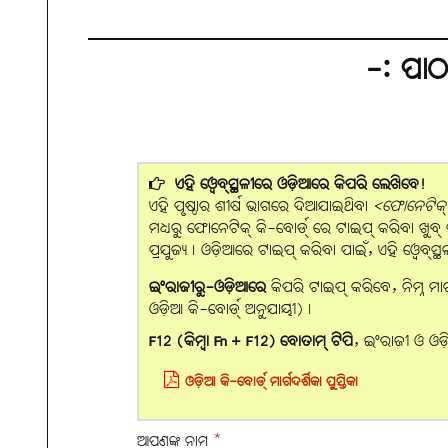
-: ପା
ଏହି ୱେବ୍‌ସ୍ଥଳୀରେ ଓଡ଼ିଆରେ କିପରି ଲେଖିବେ!
ଏହି ପୃଷ୍ଠାର ଶୀର୍ଷ ଭାଗରେ ଦିଆଯାଇଥିବା
<ଫୋନେଟିକ୍ ବ
ମଧ୍ୟରୁ ଫୋନେଟିକ୍ କି-ବୋର୍ଡ୍ ରେ ଟାଇପ୍ କରିବା ଖୁବ୍ ସହଜ।
ପ୍ରଯୁଜ୍ୟ। ଓଡ଼ିଆରେ ଟାଇପ୍ କରିବା ପାଇଁ, ଏହି ୱେବ୍‌
ଇଂରାଜୀରୁ-ଓଡ଼ିଆରେ
କିପରି ଟାଇପ୍ କରିବେ, ନିମ୍ନ ମା
ଓଡ଼ିଆ କି-ବୋର୍ଡ୍ ଅନୁଯାୟୀ)।
F12 (କିମ୍ବା Fn + F12) ବୋତାମ୍‌ ଟିପି
, ଇଂରାଜୀ ଓ ଓଡ଼
ଓଡ଼ିଆ କି-ବୋର୍ଡ୍ ମାର୍ଗଦର୍ଶିକା ପୁସ୍ତିକା
ଆପଣଙ୍କ ନାମ
*