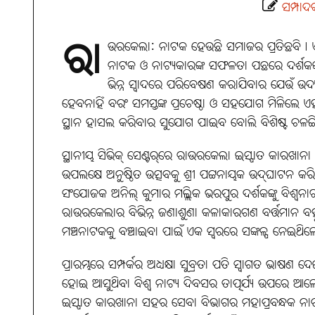
ସମ୍ପା
ରା
ଉରକେଲା: ନାଟକ ହେଉଛି ସମାଜର ପ୍ରତିଛବି୤ ଏ
ନାଟକ ଓ ନାଟ୍ୟକାରଙ୍କ ସଫଳତା ପଛରେ ଦର୍ଶକଙ୍କ ଭ
ଭିନ୍ନ ସ୍ବାଦରେ ପରିବେଷଣ କରାଯିବାର ଯେଉଁ ଉଦ
ହେବନାହିଁ ବରଂ ସମସ୍ତଙ୍କ ପ୍ରଚେଷ୍ଠା ଓ ସହଯୋଗ ମିଳିଲେ ଏହ
ସ୍ଥାନ ହାସଲ କରିବାର ସୁଯୋଗ ପାଇବ ବୋଲି ବିଶିଷ୍ଟ ଚଳଚ୍ଚି
ସ୍ଥାନୀୟ ସିଭିକ୍ ସେଣ୍ଟର୍‌ରେ ରାଉରକେଲା ଇସ୍ପାତ କାରଖାନା ଓ ଅ
ଉପଲକ୍ଷେ ଅନୁଷ୍ଠିତ ଉତ୍ସବକୁ ଶ୍ରୀ ପଟ୍ଟନାୟକ ଉଦ୍‌ଘାଟନ
ସଂଯୋଜକ ଅନିଲ୍ କୁମାର ମଲ୍ଲିକ ଭରପୁର ଦର୍ଶକଙ୍କୁ ବିଶ୍ବନା
ରାଉରକେଲାର ବିଭିନ୍ନ ଜଣାଶୁଣା କଳାକାରଗଣ ବର୍ତ୍ତମାନ ବହୁଳ
ମଞ୍ଚନାଟକକୁ ବଞ୍ଚାଇବା ପାଇଁ ଏକ ସ୍ବରରେ ସଙ୍କଳ୍ପ ନେଇଥି
ପ୍ରାରମ୍ଭରେ ସମ୍ପର୍କର ଅଧ୍ୟକ୍ଷା ସୁବ୍ରତା ପତି ସ୍ବାଗତ ଭାଷଣ
ହୋଇ ଆସୁଥିବା ବିଶ୍ବ ନାଟ୍ୟ ଦିବସର ତାତ୍ପର୍ଯ୍ୟ ଉପରେ 
ଇସ୍ପାତ କାରଖାନା ସହର ସେବା ବିଭାଗର ମହାପ୍ରବନ୍ଧକ 