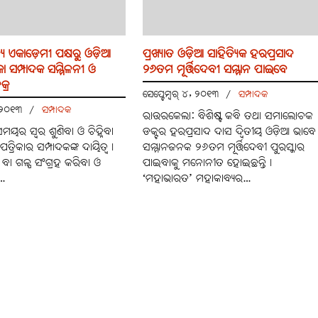
୍ୟ ଏକାଡ଼େମୀ ପକ୍ଷରୁ ଓଡ଼ିଆ
ପ୍ରଖ୍ୟାତ ଓଡ଼ିଆ ସାହିତ୍ୟିକ ହରପ୍ରସାଦ
ିକା ସମ୍ପାଦକ ସମ୍ମିଳନୀ ଓ
୨୬ତମ ମୂର୍ତ୍ତିଦେବୀ ସମ୍ମାନ ପାଇବେ
୍ର
ସେପ୍ଟେମ୍ବର୍ ୪, ୨୦୧୩
/
ସମ୍ପାଦକ
, ୨୦୧୩
/
ସମ୍ପାଦକ
ରାଉରକେଲା: ବିଶିଷ୍ଟ କବି ତଥା ସମାଲୋଚକ
ମୟର ସ୍ବର ଶୁଣିବା ଓ ଚିହ୍ନିବା
ଡକ୍ଟର ହରପ୍ରସାଦ ଦାସ ଦ୍ବିତୀୟ ଓଡ଼ିଆ ଭାବେ
ତ୍ରିକାର ସମ୍ପାଦକଙ୍କ ଦାୟିତ୍ବ୤
ସମ୍ମାନଜନକ ୨୬ତମ ମୂର୍ତ୍ତିଦେବୀ ପୁରସ୍କାର
 ବା ଗଳ୍ପ ସଂଗ୍ରହ କରିବା ଓ
ପାଇବାକୁ ମନୋନୀତ ହୋଇଛନ୍ତି୤
…
‘ମହାଭାରତ’ ମହାକାବ୍ୟର…