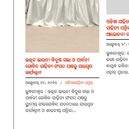
ଓଡ଼ିଶା ସାହିତ
ସାହିତ୍ୟ ପତ୍ର
ଆଲୋଚନା ଚକ
ଅକ୍ଟୋବର୍ ୨୮
ଭୁବନେଶ୍ବର: ସ
ଜଣେ ସାହିତ୍ୟ ପ
ଉତ୍କଳ ଭାରତୀ ବିଦୁଷ ସଭା ଓ ପାର୍ବତୀ
ବାସ୍ତବ କବିତା
ଗୋବିନ୍ଦ ସାହିତ୍ୟ ସଂସଦ ପକ୍ଷରୁ ସାରସ୍ୱତ
ଏହାର ପ୍ରଚାର
କାର୍ଯ୍ୟକ୍ରମ
ଅକ୍ଟୋବର୍ ୧୪, ୨୦୨୫
/
ଓଡ଼ିଆସାହିତ୍ୟ ପ୍ରେସ୍‌
ଭୁବନେଶ୍ୱର : ଉତ୍କଳ ଭାରତୀ ବିଦୁଷ ସଭା ଓ
ପାର୍ବତୀ ଗୋବିନ୍ଦ ସାହିତ୍ୟ ସଂସଦ ପକ୍ଷରୁ
ସ୍ଥାନୀୟ ଗୀତଗୋବିନ୍ଦ ସଦନଠାରେ ସାରସ୍ୱତ
କାର୍ଯ୍ୟକ୍ରମ ଓ ଶାରଦୀୟ ପତ୍ରିକା…