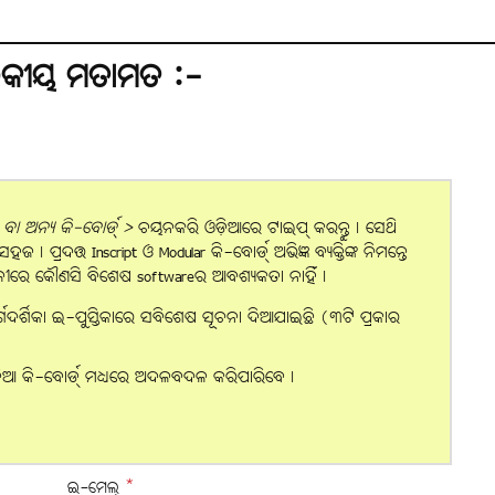
ଠକୀୟ ମତାମତ :-
ା ଅନ୍ୟ କି-ବୋର୍ଡ୍ >
ଚୟନକରି ଓଡ଼ିଆରେ ଟାଇପ୍ କରନ୍ତୁ। ସେଥି
 ପ୍ରଦତ୍ତ Inscript ଓ Modular କି-ବୋର୍ଡ୍ ଅଭିଜ୍ଞ ବ୍ୟକ୍ତିଙ୍କ ନିମନ୍ତେ
ସ୍ଥଳୀରେ କୌଣସି ବିଶେଷ softwareର ଆବଶ୍ୟକତା ନାହିଁ।
ର୍ଗଦର୍ଶିକା ଇ-ପୁସ୍ତିକାରେ ସବିଶେଷ ସୂଚନା ଦିଆଯାଇଛି (୩ଟି ପ୍ରକାର
ିଆ କି-ବୋର୍ଡ୍ ମଧ୍ୟରେ ଅଦଳବଦଳ କରିପାରିବେ।
ଇ-ମେଲ୍
*