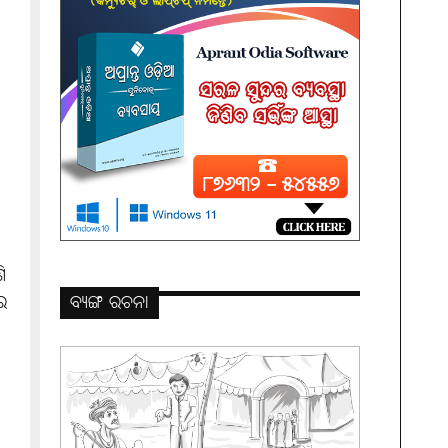
ି
େ
ବ୍ୟଙ୍ଗ ରଚନା