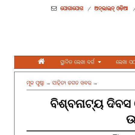
ଯୋଗାଯୋଗ
ଅନ୍‌ଲାଇନ୍ ଓଡ଼ିଆ
/
ସ୍ଥାନିତ ଲେଖା ବର୍ଗ
ଲେଖା ପଠାନ
ମୂଳ ପୃଷ୍ଠା
ସାହିତ୍ୟ ଜଗତ ଖବର
→
→
ବିଶ୍ବନାଟ୍ୟ ଦିବସ 
ଉ