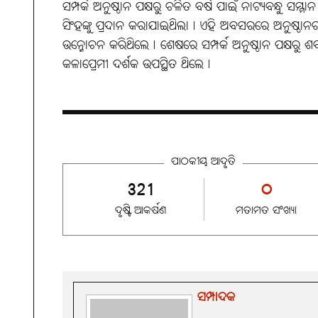
ସମ୍ପର୍କ ଅନୁଷ୍ଠାନ ପକ୍ଷରୁ ଚଳିତ ବର୍ଷ ପାଇଁ ନାଟ୍ୟବନ୍ଧୁ 
ସିଂହଙ୍କୁ ପ୍ରଦାନ କରାଯାଇଥିଲା୤ ଏହି ଅବସରରେ ଅନୁଷ୍ଠାନର 
ଉନ୍ମୋଚନ କରିଥିଲେ୤ ଶେଷରେ ସମ୍ପର୍କ ଅନୁଷ୍ଠାନ ପକ୍ଷର
କଳାପ୍ରେମୀ ଦର୍ଶକ ଉପସ୍ଥିତ ଥିଲେ୤
ପାଠକୀୟ ଆଦୃତି
321
୦
ଦୃଷ୍ଟି ଆକର୍ଷଣ
ମତାମତ ସଂଖ୍ୟା
ସମ୍ପାଦକ