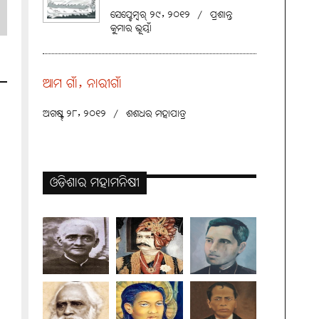
ସେପ୍ଟେମ୍ବର୍ ୨୯, ୨୦୧୨
/
ପ୍ରଶାନ୍ତ
କୁମାର ଭୂୟାଁ
ଆମ ଗାଁ, ନାରୀଗାଁ
ଅଗଷ୍ଟ୍ ୨୮, ୨୦୧୨
/
ଶଶଧର ମହାପାତ୍ର
ଓଡ଼ିଶାର ମହାମନିଷୀ