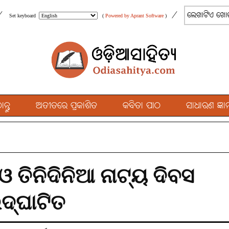
/
/
Set keyboard
(
Powered by Aprant Software
)
୍ତୁ
ଅତୀତରେ ପ୍ରକାଶିତ
କବିତା ପାଠ
ସାଧାରଣ ଜ୍ଞାନ
ଓ ତିନିଦିନିଆ ନାଟ୍ୟ ଦିବସ
ଦ୍‌ଘାଟିତ