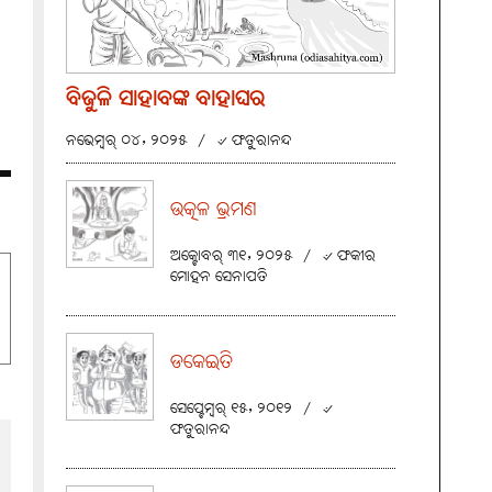
ବିଜୁଳି ସାହାବଙ୍କ ବାହାଘର
ନଭେମ୍ବର୍ ୦୪, ୨୦୨୫
/
୰ ଫତୁରାନନ୍ଦ
ଉତ୍କଳ ଭ୍ରମଣ
ଅକ୍ଟୋବର୍ ୩୧, ୨୦୨୫
/
୰ ଫକୀର
ମୋହନ ସେନାପତି
ଡକେଇତି
ସେପ୍ଟେମ୍ବର୍ ୧୫, ୨୦୧୨
/
୰
ଫତୁରାନନ୍ଦ