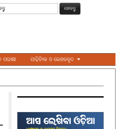
ଖୋଜନ୍ତୁ
 ପରୀକ୍ଷା
ସାହିତ୍ୟିକ ଓ ଲେଖକବୃନ୍ଦ