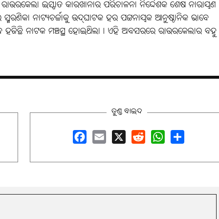
ସମ୍ମାନ ରାଉରକେଲା ଇସ୍ପାତ କାରଖାନାର ପରିଚାଳନା ନିର୍ଦ୍ଦେଶକ ଶେଷ ନାରାୟଣ
ସ୍ମରଣିକା ନାଟ୍ୟଚର୍ଚ୍ଚାକୁ ଉଦ୍‌ଘାଟକ ହର ପଟ୍ଟନାୟକ ଆନୁଷ୍ଠାନିକ ଭାବେ
ୁ ଶବ ହଜିଛି ନାଟକ ମଞ୍ଚସ୍ଥ ହୋଇଥିଲା୤ ଏହି ଅବସରରେ ରାଉରକେଲାର ବହୁ
ତୁଣ୍ଡ ବାଇଦ
Facebook
Email
X
Reddit
WhatsApp
Share