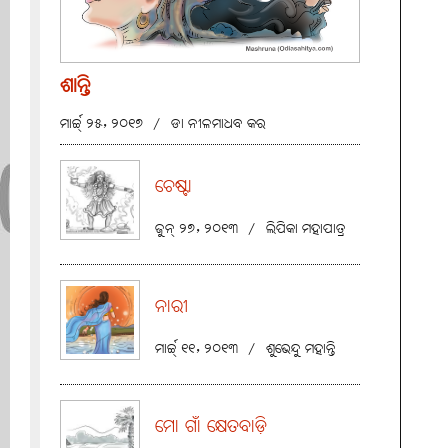
ଶାନ୍ତି
ମାର୍ଚ୍ଚ୍ ୨୫, ୨୦୧୭
/
ଡା ନୀଳମାଧବ କର
ଚେଷ୍ଟା
ଜୁନ୍ ୨୭, ୨୦୧୩
/
ଲିପିକା ମହାପାତ୍ର
ନାରୀ
ମାର୍ଚ୍ଚ୍ ୧୧, ୨୦୧୩
/
ଶୁଭେନ୍ଦୁ ମହାନ୍ତି
ମୋ ଗାଁ କ୍ଷେତବାଡ଼ି