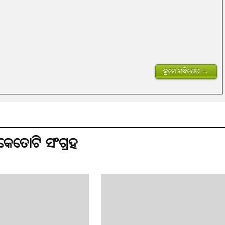
କ୍ରମେ ସବିଶେଷ →
େତୋଟି ସଂଗ୍ରହ