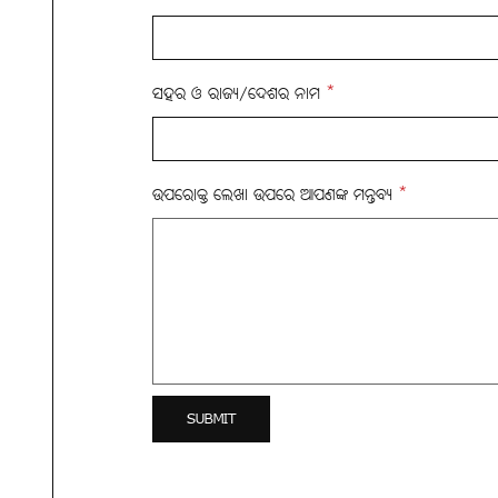
ସହର ଓ ରାଜ୍ୟ/ଦେଶର ନାମ
*
ଉପରୋକ୍ତ ଲେଖା ଉପରେ ଆପଣଙ୍କ ମନ୍ତବ୍ୟ
*