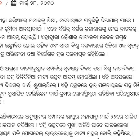
ଦକ
ମାର୍ଚ୍ଚ୍ ୨୮, ୨୦୧୦
/
ହା ଜରିଆରେ ସମାଜକୁ ଶିକ୍ଷା, ମନୋରଞ୍ଜନ ସବୁକିଛି ଦିଆଯାଇ ପାରେ୤
ୂମିକା ଅନସ୍ବୀକାର୍ଯ୍ୟ୤ ଏବେ ବିଭିନ୍ନ ବର୍ଗର କଳାକାରଙ୍କୁ ନେଇ ନାଟକକୁ
୍ୟମ ଆରମ୍ଭ ହୋଇଛି୤ ଏହାଦ୍ବାରା ଓଡ଼ିଶାର ନାଟ୍ୟକଳା କେବଳ ସମୃଦ୍ଧ
ା ଉଜ୍ଜୀବିତ ହୋଇ ରହିବ ଏବଂ ସାରା ବିଶ୍ବ ଦରବାରରେ ଓଡ଼ିଶା ଏକ ସ୍ବତନ୍ତ୍ର
ତ୍ର ଅଭିନେତା ତଥା ନିର୍ଦ୍ଦେଶକ ହର ପଟ୍ଟନାୟକ କହିଥିଲେ୤
ଗ୍ରଣୀ ନାଟ୍ୟାନୁଷ୍ଠାନ ସମ୍ପର୍କର ସ୍ବନକ୍ଷତ୍ର ଦିବସ ତଥା ବିଶ୍ବ ନାଟ୍ୟଦିବସ
 କରିବା ସହ ତିନିଦିନିଆ ନାଟ୍ୟ ଉତ୍ସବ ଆରମ୍ଭ ହୋଇଥିଲା୤ ଏହି ଅବସରରେ
ଟ୍ୟ ଦିବସର ବାର୍ତ୍ତା ଶୁଣାଇଥିଲେ୤ ଏହି ଉତ୍ସବରେ ହର ପଟ୍ଟନାୟକଙ୍କ ସହ ମିଶ
 ପ୍ରସାରିତ ଟେଲିଭିଜନ କାର୍ଯ୍ୟକ୍ରମର ଲୋକପ୍ରିୟତା ରହିଥିବା ପରିପ୍ରେକ୍ଷୀର
ଲେ୤
 ଦେଇଥିବାବେଳେ ଅନୁଷ୍ଠାନର ସମ୍ପାଦକ ଭାସ୍କର ମହାପାତ୍ର ମାର୍ଚ୍ଚ ୨୭ରେ ପାଳିତ
ଆଲୋକପାତ କରିଥିଲେ୤ ଏହି ଉତ୍ସବରେ ମୁଖ୍ୟ ଅତିଥି ଭାବେ ରାଉରକେଲା
ନାରାୟଣ ପତି ଯୋଗଦେଇ ରାଉରକେଲାକୁ ନାଟ୍ୟ ସହର ବୋଲି କହିଥିଲେ୤