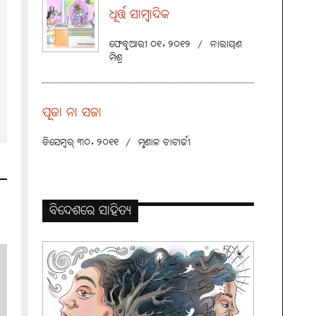
ଧୂର୍ତ୍ତ ସାମ୍ବାଦିକ
ଫେବୃଆରୀ ୦୧, ୨୦୧୨
/
ନାରାୟଣ
ମିଶ୍ର
ପୂଜା ନା ସଜା
ଡିସେମ୍ବର୍ ୩୦, ୨୦୧୧
/
ମୃଣାଳ ଚାଟାର୍ଜୀ
ବିଦେଶରେ ସାହିତ୍ୟ