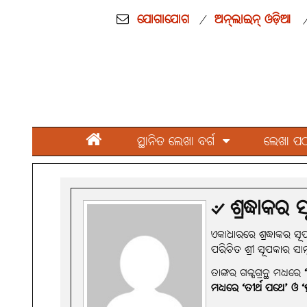
ଯୋଗାଯୋଗ
ଅନ୍‌ଲାଇନ୍ ଓଡ଼ିଆ
/
ସ୍ଥାନିତ ଲେଖା ବର୍ଗ
ଲେଖା ପଠାନ
୰ ଶ୍ରଦ୍ଧାକର
ଏକାଧାରରେ ଶ୍ରଦ୍ଧାକର ସ
ପରିଚିତ ଶ୍ରୀ ସୂପକାର ସା
ତାଙ୍କର ଗଳ୍ପଗ୍ରନ୍ଥ ମଧ୍ୟରେ
ମଧ୍ୟରେ ‘ତୀର୍ଥ ପଥେ’ ଓ ‘