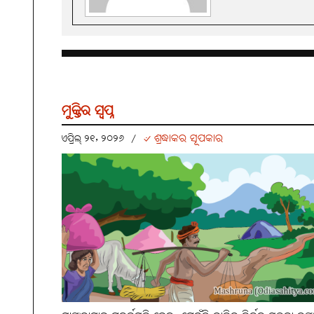
ମୁକ୍ତିର ସ୍ୱପ୍ନ
୰ ଶ୍ରଦ୍ଧାକର ସୂପକାର
ଏପ୍ରିଲ୍ ୨୧, ୨୦୨୬
/