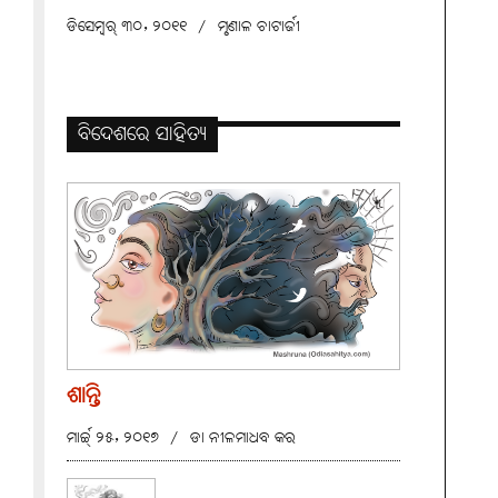
ଡିସେମ୍ବର୍ ୩୦, ୨୦୧୧
/
ମୃଣାଳ ଚାଟାର୍ଜୀ
ବିଦେଶରେ ସାହିତ୍ୟ
ଶାନ୍ତି
ମାର୍ଚ୍ଚ୍ ୨୫, ୨୦୧୭
/
ଡା ନୀଳମାଧବ କର