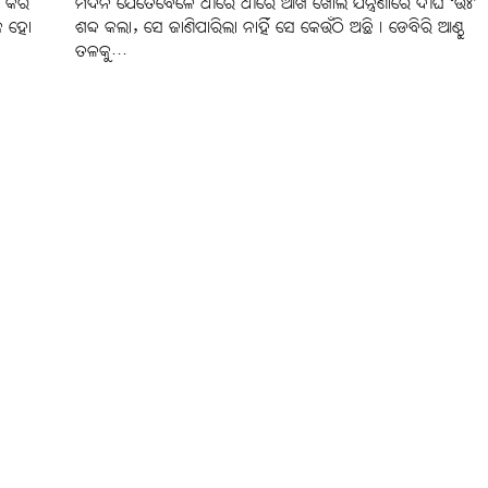
ଗ କରି
ମଦନ ଯେତେବେଳେ ଧୀରେ ଧୀରେ ଆଖି ଖୋଲି ଯନ୍ତ୍ରଣାରେ ଦୀର୍ଘ ‘ଉଃ’
କେ ହୋ
ଶବ୍ଦ କଲା, ସେ ଜାଣିପାରିଲା ନାହିଁ ସେ କେଉଁଠି ଅଛି। ଡେବିରି ଆଣ୍ଠୁ
ତଳକୁ...