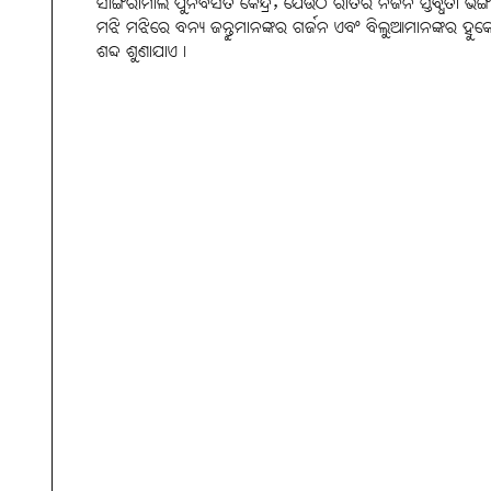
ସାଙ୍ଗରାମାଲ ପୁନର୍ବସତି କେନ୍ଦ୍ର, ଯେଉଁଠି ରାତିର ନିର୍ଜନ ସ୍ତବ୍ଧତା ଭଙ୍
ମଝି ମଝିରେ ବନ୍ୟ ଜନ୍ତୁମାନଙ୍କର ଗର୍ଜନ ଏବଂ ବିଲୁଆମାନଙ୍କର ହୁ
ଶବ୍ଦ ଶୁଣାଯାଏ।