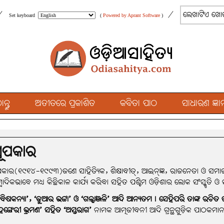
/
/
Set keyboard
(
Powered by Aprant Software
)
୍ତୁ
ଅତୀତରେ ପ୍ରକାଶିତ
କବିତା ପାଠ
ସାଧାରଣ ଜ୍ଞାନ
 ସୂପକାର
ୂପକାର(୧୯୧୪-୧୯୯୩)ଜଣେ ସାହିତ୍ୟିକ, ଶିକ୍ଷାବୀତ୍‌, ଆଇନ୍‌ଜ୍ଞ, ରାଜନେତା ଓ ସମ
ମ୍ବାଦିକଭାବେ ମଧ୍ୟ କିଛିକାଳ କାର୍ଯ୍ୟ କରିବା ସହିତ ପଶ୍ଚିମ ଓଡ଼ିଶାର ଲୋକ ସଂସ୍କୃତି
‘ବିଷକନ୍ୟା’, ‘ଜୁଆର ଭଟ୍ଟା’ ଓ ‘ଗଳ୍ପାଞ୍ଜଳି’ ଆଦି ଆନ୍ୟତମ। ସେହିପରି ତାଙ୍କ ରଚି
ହଙ୍ଗେରୀ ଭ୍ରମଣ’ ସହିତ ‘ଅସ୍ତରାଗ’
ନାମକ ଆତ୍ମଜୀବନୀ ଆଦି ଗ୍ରନ୍ଥଗୁଡ଼ିକ ପାଠକମାନଙ୍