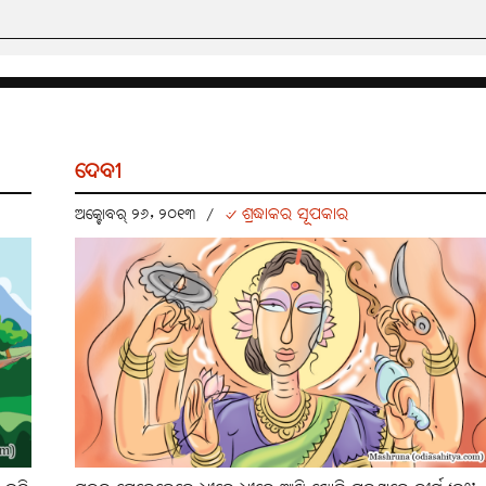
ଦେବୀ
୰ ଶ୍ରଦ୍ଧାକର ସୂପକାର
ଅକ୍ଟୋବର୍ ୨୬, ୨୦୧୩
/