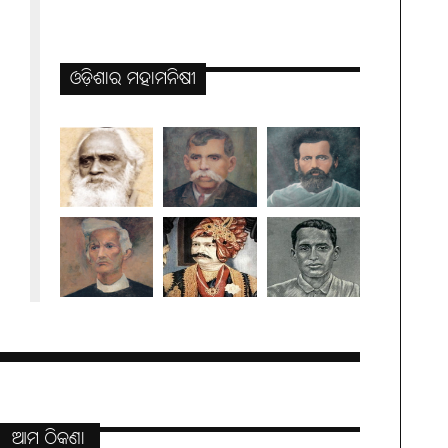
ଓଡ଼ିଶାର ମହାମନିଷୀ
ଆମ ଠିକଣା