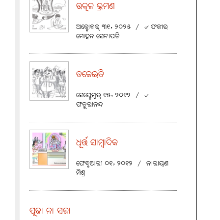
ଉତ୍କଳ ଭ୍ରମଣ
ଅକ୍ଟୋବର୍ ୩୧, ୨୦୨୫
/
୰ ଫକୀର
ମୋହନ ସେନାପତି
ଡକେଇତି
ସେପ୍ଟେମ୍ବର୍ ୧୫, ୨୦୧୨
/
୰
ଫତୁରାନନ୍ଦ
ଧୂର୍ତ୍ତ ସାମ୍ବାଦିକ
ଫେବୃଆରୀ ୦୧, ୨୦୧୨
/
ନାରାୟଣ
ମିଶ୍ର
ପୂଜା ନା ସଜା