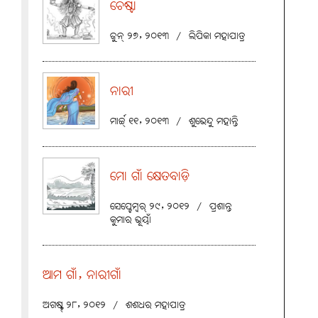
ଚେଷ୍ଟା
ଜୁନ୍ ୨୭, ୨୦୧୩
/
ଲିପିକା ମହାପାତ୍ର
ନାରୀ
ମାର୍ଚ୍ଚ୍ ୧୧, ୨୦୧୩
/
ଶୁଭେନ୍ଦୁ ମହାନ୍ତି
ମୋ ଗାଁ କ୍ଷେତବାଡ଼ି
ସେପ୍ଟେମ୍ବର୍ ୨୯, ୨୦୧୨
/
ପ୍ରଶାନ୍ତ
କୁମାର ଭୂୟାଁ
ଆମ ଗାଁ, ନାରୀଗାଁ
ଅଗଷ୍ଟ୍ ୨୮, ୨୦୧୨
/
ଶଶଧର ମହାପାତ୍ର