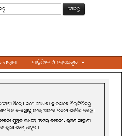
ଖୋଜନ୍ତୁ
 ପରୀକ୍ଷା
ସାହିତ୍ୟିକ ଓ ଲେଖକବୃନ୍ଦ
ାଜସେବୀ ଥିଲେ। ଜଣେ ମେଧାବୀ ଛାତ୍ରଭାବେ ପିଲାଟିଦିନରୁ
 ଓ ସାମାଜିକ ବ୍ୟବସ୍ଥାକୁ ନେଇ ଅନେକ ରଚନା ଲେଖିଯାଇଛନ୍ତି।
ତ ଜୀବନୀ ପୁସ୍ତକ ମଧ୍ୟରେ ‘ଅମର ଜୀବନ’, ଭ୍ରମଣ କାହାଣୀ
କ ଦ୍ବାରା ବେଶ୍‌ ଆଦୃତ।