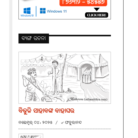
ବ୍ୟଙ୍ଗ ରଚନା
ବିଜୁଳି ସାହାବଙ୍କ ବାହାଘର
ନଭେମ୍ବର୍ ୦୪, ୨୦୨୫
/
୰ ଫତୁରାନନ୍ଦ