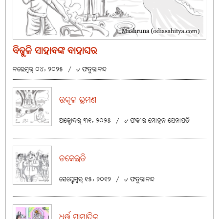
ବିଜୁଳି ସାହାବଙ୍କ ବାହାଘର
ନଭେମ୍ବର୍ ୦୪, ୨୦୨୫
/
୰ ଫତୁରାନନ୍ଦ
ଉତ୍କଳ ଭ୍ରମଣ
ଅକ୍ଟୋବର୍ ୩୧, ୨୦୨୫
/
୰ ଫକୀର ମୋହନ ସେନାପତି
ଡକେଇତି
ସେପ୍ଟେମ୍ବର୍ ୧୫, ୨୦୧୨
/
୰ ଫତୁରାନନ୍ଦ
ଧୂର୍ତ୍ତ ସାମ୍ବାଦିକ