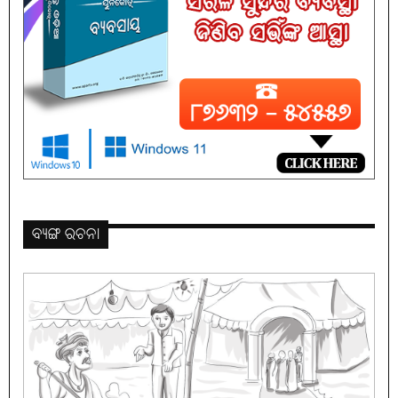
ବ୍ୟଙ୍ଗ ରଚନା