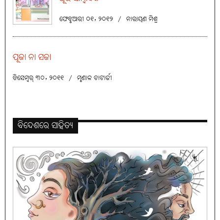
ଫେବୃଆରୀ ୦୧, ୨୦୧୨
/
ନାରାୟଣ ମିଶ୍ର
ପୂଜା ନା ସଜା
ଡିସେମ୍ବର୍ ୩୦, ୨୦୧୧
/
ମୃଣାଳ ଚାଟାର୍ଜୀ
ବିଦେଶରେ ସାହିତ୍ୟ