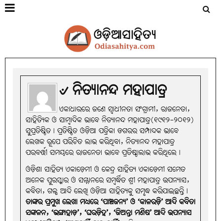
୰ ନିତ୍ୟାନନ୍ଦ ମହାପାତ୍ର
ଏକାଧାରରେ ଜଣେ ସ୍ବାଧୀନତା ସଂଗ୍ରାମୀ, ରାଜନେତା,
ସାହିତ୍ୟିକ ଓ ସାମ୍ବାଦିକ ଭାବେ ନିତ୍ୟାନନ୍ଦ ମହାପାତ୍ର(୧୯୧୨-୨୦୧୨)
ସୁପ୍ରତିଷ୍ଠିତ। ପ୍ରତିଷ୍ଠିତ ଓଡ଼ିଆ ପତ୍ରିକା ଡଗରର ସମ୍ପାଦକ ଭାବେ
ଲେଖକ ରୂପେ ପରିଚିତ ଲାଭ କରିଥିବା, ନିତ୍ୟାନନ୍ଦ ମହାପାତ୍ର
ପରବର୍ତ୍ତୀ ସମୟରେ ରାଜନେତା ଭାବେ ପ୍ରତିଷ୍ଠାଲାଭ କରିଥିଲେ।
ଓଡ଼ିଶା ସାହିତ୍ୟ ଏକାଡ଼େମୀ ଓ କେନ୍ଦ୍ର ସାହିତ୍ୟ ଏକାଡ଼େମୀ ସମେତ
ଅନେକ ପୁରସ୍କାର ଓ ସମ୍ମାନରେ ସମ୍ବର୍ଦ୍ଧିତ ଶ୍ରୀ ମହାପାତ୍ର ଉପନ୍ୟାସ,
କବିତା, ଗଳ୍ପ ଆଦି ଲେଖି ଓଡ଼ିଆ ସାହିତ୍ୟକୁ ସମୃଦ୍ଧ କରିଯାଇଛନ୍ତି।
ତାଙ୍କର ପ୍ରମୁଖ ଲେଖା ମଧ୍ୟରେ ‘ପାଞ୍ଚଜନ୍ୟ’ ଓ ‘କାଳରଡ଼ି’ ଆଦି କବିତା
ସଙ୍କଳନ, ‘ଭଙ୍ଗାହାଡ଼’, ‘ଘର‌ଡ଼ିହ’, ‘ଜିଅନ୍ତା ମଣିଷ’ ଆଦି ଉପ‌ନ୍ୟାସ