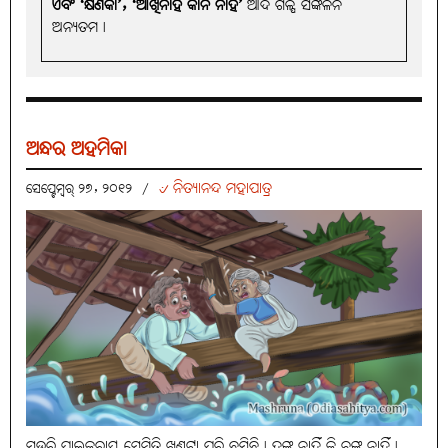
ଏବଂ ‘କ୍ଷଣିକା’, ‘ଆଖିନାହିଁ କାନ ନାହିଁ’
ଆଦି ଗଳ୍ପ ସଙ୍କଳନ
ଅନ୍ୟତମ।
ଅନ୍ଧର ଅହମିକା
୰ ନିତ୍ୟାନନ୍ଦ ମହାପାତ୍ର
ସେପ୍ଟେମ୍ବର୍ ୨୭, ୨୦୧୨
/
ସଉରି ପାଇକରାୟ ସେମିତି ଖୁଣ୍ଟଟା ପରି ବସିଛି। ହୁଙ୍କୁ ନାହିଁ କି ଚଙ୍କୁ ନାହିଁ।