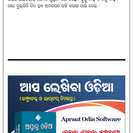
ଗଲା ଦୁଇତିନି ଦିନ ହବ ଅନବରତ ଝଡ଼ି ବରଷା ଗାଜି ଦେଇ...