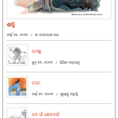
ଶାନ୍ତି
ମାର୍ଚ୍ଚ୍ ୨୫, ୨୦୧୭
/
ଡା ନୀଳମାଧବ କର
ଚେଷ୍ଟା
ଜୁନ୍ ୨୭, ୨୦୧୩
/
ଲିପିକା ମହାପାତ୍ର
ନାରୀ
ମାର୍ଚ୍ଚ୍ ୧୧, ୨୦୧୩
/
ଶୁଭେନ୍ଦୁ ମହାନ୍ତି
ମୋ ଗାଁ କ୍ଷେତବାଡ଼ି