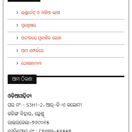
ଇଣ୍ଟର୍ନେଟ୍ ଓ ଓଡ଼ିଆ ଭାଷା
ପ୍ରଶ୍ନୋତ୍ତର
ଅତୀତରେ ପ୍ରକାଶିତ ଲେଖା
ଆମ ସମ୍ପର୍କରେ
ଘୋଷଣାନାମା
ଆମ ଠିକଣା
ଓଡ଼ିଆସାହିତ୍ୟ
ଘର ନଂ.- S3H1-2, ଆର୍-ଡି-ଏ କଲୋନୀ
କଳିଙ୍ଗ ବିହାର, ଛେଣ୍ଡ୍
ରାଉରକେଲା-୭୬୯୦୧୫
ଟେଲିଫୋନ୍ ନଂ : ୮୭୬୩୨-୫୪୫୫୭