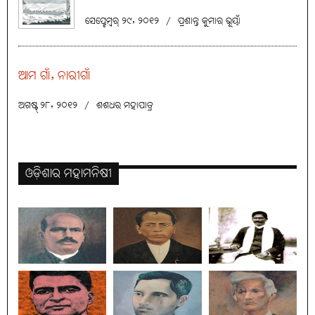
ସେପ୍ଟେମ୍ବର୍ ୨୯, ୨୦୧୨
/
ପ୍ରଶାନ୍ତ କୁମାର ଭୂୟାଁ
ଆମ ଗାଁ, ନାରୀଗାଁ
ଅଗଷ୍ଟ୍ ୨୮, ୨୦୧୨
/
ଶଶଧର ମହାପାତ୍ର
ଓଡ଼ିଶାର ମହାମନିଷୀ