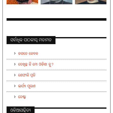
ସର୍ବାଧିକ ପାଠକୀୟ ମତାମତ
ଜଗତେ କେବଳ
ଦେଖିଛ କି ମୋ ଓଡ଼ିଶା କୁ?
ଶେଫାଳି ପ୍ରତି
ଭାର୍ଯ୍ୟା ପୂରାଣ
ଚେଷ୍ଟା
ଓଡିଆସାହିତ୍ୟ