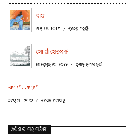
ନାରୀ
ମାର୍ଚ୍ଚ୍ ୧୧, ୨୦୧୩
/
ଶୁଭେନ୍ଦୁ ମହାନ୍ତି
ମୋ ଗାଁ କ୍ଷେତବାଡ଼ି
ସେପ୍ଟେମ୍ବର୍ ୨୯, ୨୦୧୨
/
ପ୍ରଶାନ୍ତ କୁମାର ଭୂୟାଁ
ଆମ ଗାଁ, ନାରୀଗାଁ
ଅଗଷ୍ଟ୍ ୨୮, ୨୦୧୨
/
ଶଶଧର ମହାପାତ୍ର
ଓଡ଼ିଶାର ମହାମନିଷୀ