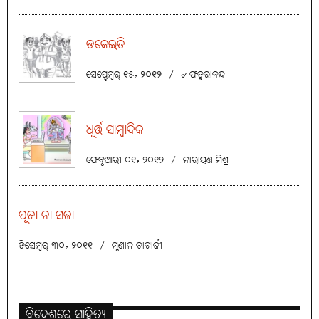
ଡକେଇତି
ସେପ୍ଟେମ୍ବର୍ ୧୫, ୨୦୧୨
/
୰ ଫତୁରାନନ୍ଦ
ଧୂର୍ତ୍ତ ସାମ୍ବାଦିକ
ଫେବୃଆରୀ ୦୧, ୨୦୧୨
/
ନାରାୟଣ ମିଶ୍ର
ପୂଜା ନା ସଜା
ଡିସେମ୍ବର୍ ୩୦, ୨୦୧୧
/
ମୃଣାଳ ଚାଟାର୍ଜୀ
ବିଦେଶରେ ସାହିତ୍ୟ