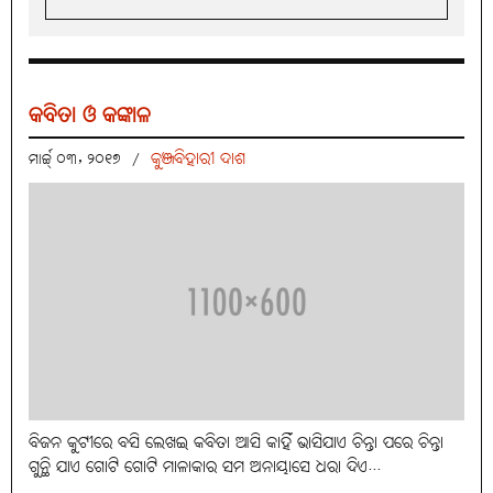
କବିତା ଓ କଙ୍କାଳ
କୁଞ୍ଜବିହାରୀ ଦାଶ
ମାର୍ଚ୍ଚ୍ ୦୩, ୨୦୧୭
/
ବିଜନ କୁଟୀରେ ବସି ଲେଖଇ କବିତା ଆସି କାହିଁ ଭାସିଯାଏ ଚିନ୍ତା ପରେ ଚିନ୍ତା
ଗୁନ୍ଥି ଯାଏ ଗୋଟି ଗୋଟି ମାଳାକାର ସମ ଅନାୟାସେ ଧରା ଦିଏ...