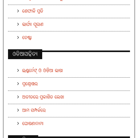
ଶେଫାଳି ପ୍ରତି
ଭାର୍ଯ୍ୟା ପୂରାଣ
ଚେଷ୍ଟା
ଓଡିଆସାହିତ୍ୟ
ଇଣ୍ଟର୍ନେଟ୍ ଓ ଓଡ଼ିଆ ଭାଷା
ପ୍ରଶ୍ନୋତ୍ତର
ଅତୀତରେ ପ୍ରକାଶିତ ଲେଖା
ଆମ ସମ୍ପର୍କରେ
ଘୋଷଣାନାମା