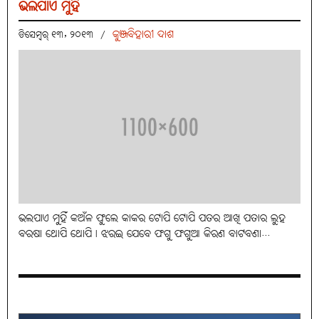
ଭଲପାଏ ମୁହିଁ
କୁଞ୍ଜବିହାରୀ ଦାଶ
ଡିସେମ୍ବର୍ ୧୩, ୨୦୧୩
/
ଭଲପାଏ ମୁହିଁ କଅଁଳ ଫୁଲେ କାକର ଟୋପି ଟୋପି ପତର ଆଖି ପତାର ଲୁହ
ବରଷା ଥୋପି ଥୋପି। ଝରଇ ଯେବେ ଫଗୁ ଫଗୁଆ କିରଣ ବାଟବଣା...