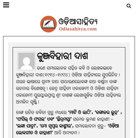
କୁଞ୍ଜବିହାରୀ ଦାଶ
ଜଣେ ସମାଲୋଚକ ସହିତ କବି ଓ ଲେଖକଭାବେ
କୁଞ୍ଜବିହାରୀ ଦାଶ(୧୯୧୪-୧୯୯୪) ଓଡ଼ିଆ ସାହିତ୍ୟରେ ସୁପରିଚିତ।
ସରଳ ଭାଷାରେ ଗ୍ରାମ୍ୟ ତଥା ସାଧାରଣଲୋକଙ୍କ କଥା ବର୍ଣ୍ଣନା ତାଙ୍କ
ରଚନାର ବିଶେଷତ୍ବ। କେନ୍ଦ୍ର ସାହିତ୍ୟ ଏକାଡେମୀ ଓ ଓଡ଼ିଶା ସାହିତ୍ୟ
ଏକାଡେମୀ ପୁରସ୍କାରପ୍ରାପ୍ତ ଶ୍ରୀ ଦାଶଙ୍କ ଲେଖାଗୁଡ଼ିକ ଓଡ଼ିଆ ସାହିତ୍ୟର
ଅମଳିନ ସୃଷ୍ଟି।
ତାଙ୍କ ରଚିତ କବିତା ଗ୍ରନ୍ଥ ମଧ୍ୟରେ
‘ମାଟି ଓ ଲାଠି’, ‘କଙ୍କାଳର ଲୁହ’ ,
‘ଫସିଲ୍‌ ଓ ଫସଲ’ ଏବଂ ‘ଛିନ୍ନମସ୍ତା’
ସମେତ ଭ୍ରମଣ କାହାଣୀ –
‘ଲଙ୍କା ଯାତ୍ରୀ’, ‘ମୋ ସ୍ବପ୍ନର କାଶ୍ମୀର’,
ସମାଲୋଚନା ଗ୍ରନ୍ଥ-
‘ଓଡ଼ିଆ
ଲୋକଗୀତ ଓ କାହାଣୀ’
ଆଦି ଅନ୍ୟତମ।