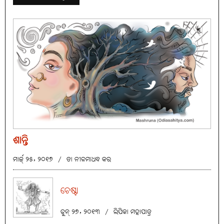
ଶାନ୍ତି
ମାର୍ଚ୍ଚ୍ ୨୫, ୨୦୧୭
/
ଡା ନୀଳମାଧବ କର
ଚେଷ୍ଟା
ଜୁନ୍ ୨୭, ୨୦୧୩
/
ଲିପିକା ମହାପାତ୍ର