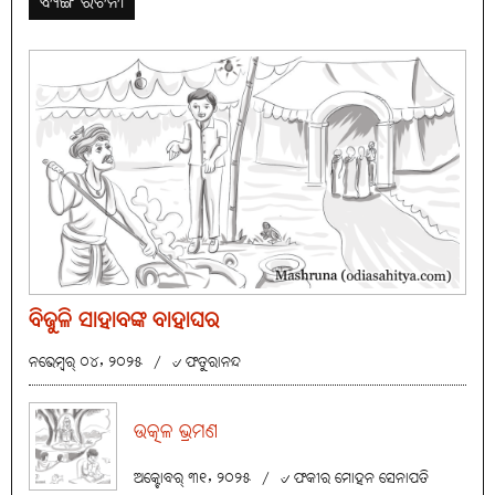
ବ୍ୟଙ୍ଗ ରଚନା
ବିଜୁଳି ସାହାବଙ୍କ ବାହାଘର
ନଭେମ୍ବର୍ ୦୪, ୨୦୨୫
/
୰ ଫତୁରାନନ୍ଦ
ଉତ୍କଳ ଭ୍ରମଣ
ଅକ୍ଟୋବର୍ ୩୧, ୨୦୨୫
/
୰ ଫକୀର ମୋହନ ସେନାପତି