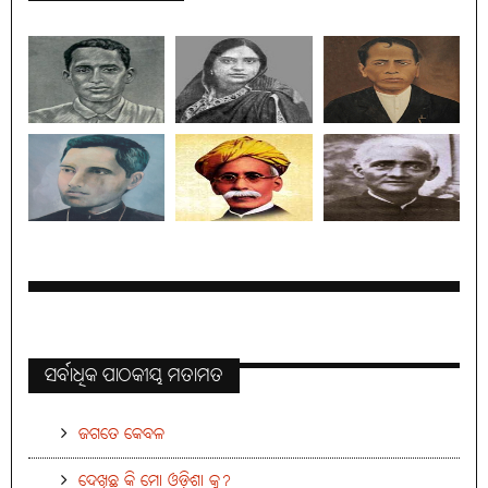
ସର୍ବାଧିକ ପାଠକୀୟ ମତାମତ
ଜଗତେ କେବଳ
ଦେଖିଛ କି ମୋ ଓଡ଼ିଶା କୁ?