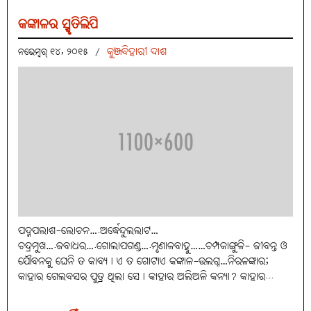
କଙ୍କାଳର ସ୍ମୃତିଲିପି
କୁଞ୍ଜବିହାରୀ ଦାଶ
ନଭେମ୍ବର୍ ୧୪, ୨୦୧୫
/
ପଦ୍ମପଲାଶ-ଲୋଚନ….ଅର୍ଦ୍ଧେନ୍ଦୁଲଲାଟ…
ଚନ୍ଦ୍ରମୁଖ….ଜବାଧର….ଗୋଲାପଗଣ୍ଡ….ମୃଣାଳବାହୁ……ଚମ୍ପକାଙ୍ଗୁଳି- ଜୀବନ୍ତ ଓ
ଯୌବନକୁ ଘେନି ତ କାବ୍ୟ। ଏ ତ ଗୋଟାଏ କଙ୍କାଳ-ଉଲଗ୍ନ…ନିରଳଙ୍କାର;
କାହାର ଗେଲବସର ପୁତ୍ର ଥିଲା ସେ। କାହାର ଅଲିଅଳି କନ୍ୟା? କାହାର...