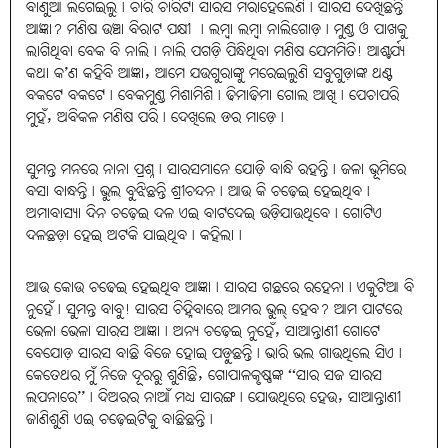
ବାଣୁଆ ଲଗେଇଲୁ। ଚାରି ଚାରିଟା ସାରସ ମରାହେଲେଣି। ସାରସ ଦେଖିଛନ୍ତି
ଆଜ୍ଞା? ମଣିଷ ଉଞ୍ଚା ବିରାଟ ପକ୍ଷୀ । ଲମ୍ବା ଲମ୍ବା ନାଲିଗୋଡ଼। ମୁଣ୍ଡ ଓ ପାଖକୁ
ଲାଗିଥିବା ବେକ ବି ନାଲି। ନାଲି ପଗଡ଼ି ପିନ୍ଧିଥିବା ମଣିଷ ଯେମମିତି! ଆଶ୍ଚର୍ଯ୍ୟ
କଥା କ’ଣ କହିବି ଆଜ୍ଞା, ଆମେ ଯଉଗୁରାଙ୍କୁ ମରେଇଲୁଣି ସବୁଗୁଡ଼ାଙ୍କ ଥଣ୍ଟ
ବକଟେ ବକଟେ। ବେକମୁଣ୍ଡ ମିଶାମିଶି। ଢିମାଢିମା ଗୋଲ ଆଖି। ପେଚାପରି
ମୁହଁ, ଅବିକଳ ମଣିଷ ପରି। ଦେଖିଲେ ଡର ମାଡ଼େ।
ସୁମନ୍ତ ମନରେ ନାନା ପ୍ରଶ୍ନ। ସାରସମାନେ ଯୋଡ଼ି ବାନ୍ଧି ରହନ୍ତି। ଜଳା ଭୂମିରେ
ବସା ବାନ୍ଧନ୍ତି। ଭୁଲ ବୁଝିଛନ୍ତି ଶ୍ରୀଚନ୍ଦନ। ଆଉ କି ଚଢ଼େଇ ହେଇଥିବ।
ଅମାବାସ୍ୟା ଦିନ ଚଢ଼େଇ ଦଳ ଏଇ ବାଟଦେଇ ଉଡ଼ିଯାଉଥିବେ। ଗୋଟିଏ
ଦଳଛଡ଼ା ହେଇ ଅଟକି ଯାଇଥିବ। କହିଲା।
ଆଉ କୋଉ ଚଢେଇ ହେଇଥିବ ଆଜ୍ଞା। ସାରସ ଗଛରେ ରହେନା। ଏକୁଟିଆ ବି
ନୁହେଁ। ସୁମନ୍ତ ବାବୁ! ସାରସ ଚିହ୍ନିବାରେ ଆମର ଭୁଲ୍‌ ହେବ? ଆମ ପାଟରେ
ଭେଳା ଭେଳା ସାରସ ଆଜ୍ଞା। ଅନ୍ୟ ଚଢ଼େଇ ନୁହେଁ, ସାଆନ୍ତାଣୀ ଗୋଟେ
ବେଯୋଡ଼ ସାରସ ବାଛି ବିଜେ ହୋଇ ପଡ଼ୁଛନ୍ତି। ଭାରି ଭଲ ଗାଉଥିଲେ ସିଏ।
କେତେଥର ମୁଁ ନିଜେ ଦୂରରୁ ଶୁଣିଛି, ଗୋପାଳକୃଷ୍ଣଙ୍କ ‘‘ସାର ସଜ ସାରସ
ଲପନାରେ’’। ଦିଅରର ନାଆଁ ମଧ୍ୟ ସାରଙ୍ଗ। ଯୋଉଥିରେ ହେଉ, ସାଆନ୍ତାଣୀ
ଜାଣିଶୁଣି ଏଇ ଚଢ଼େଇଟିକୁ ବାଛିଛନ୍ତି।