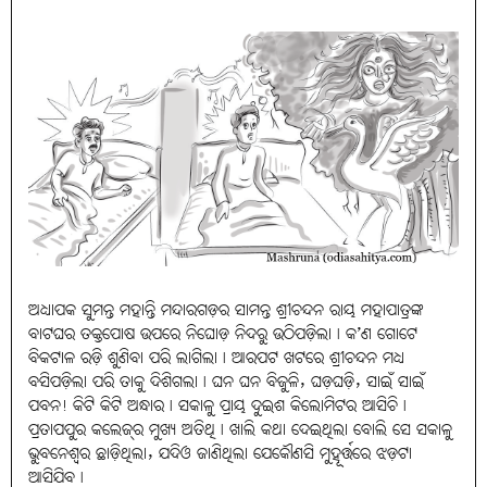
ଅଧ୍ୟାପକ ସୁମନ୍ତ ମହାନ୍ତି ମନ୍ଦାରଗଡ଼ର ସାମନ୍ତ ଶ୍ରୀଚନ୍ଦନ ରାୟ ମହାପାତ୍ରଙ୍କ
ବାଟଘର ତକ୍ତପୋଷ ଉପରେ ନିଘୋଡ଼ ନିଦରୁ ଉଠିପଡ଼ିଲା। କ’ଣ ଗୋଟେ
ବିକଟାଳ ରଡ଼ି ଶୁଣିବା ପରି ଲାଗିଲା। ଆରପଟ ଖଟରେ ଶ୍ରୀଚନ୍ଦନ ମଧ୍ୟ
ବସିପଡ଼ିଲା ପରି ତାକୁ ଦିଶିଗଲା। ଘନ ଘନ ବିଜୁଳି, ଘଡ଼ଘଡ଼ି, ସାଇଁ ସାଇଁ
ପବନ! କିଟି କିଟି ଅନ୍ଧାର। ସକାଳୁ ପ୍ରାୟ ଦୁଇଶ କିଲୋମିଟର ଆସିଚି।
ପ୍ରତାପପୁର କଲେଜ୍‌ର ମୁଖ୍ୟ ଅତିଥି। ଖାଲି କଥା ଦେଇଥିଲା ବୋଲି ସେ ସକାଳୁ
ଭୁବନେଶ୍ୱର ଛାଡ଼ିଥିଲା, ଯଦିଓ ଜାଣିଥିଲା ଯେକୌଣସି ମୁହୂର୍ତ୍ତରେ ଝଡ଼ଟା
ଆସିଯିବ।