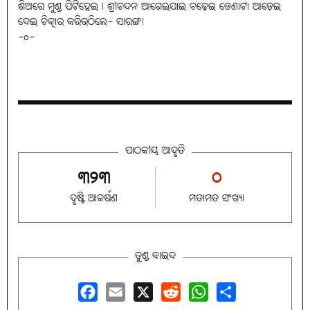
ଶିଅରେ ମୁଣ୍ଡ ପିଟିହେଇ। ଶ୍ରୀଚନ୍ଦନ ଆଗେଇଯାଇ ଚଢ଼େଇ ଡେଣାଟା ଆଡ଼େଇ
ଦେଇ ଚିତ୍କାର କରିଉଠିଲେ- ସାରଙ୍ଗ!
-o-
ପାଠକୀୟ ଆଦୃତି
୩୨୩
୦
ଦୃଷ୍ଟି ଆକର୍ଷଣ
ମତାମତ ସଂଖ୍ୟା
ତୁଣ୍ଡ ବାଇଦ