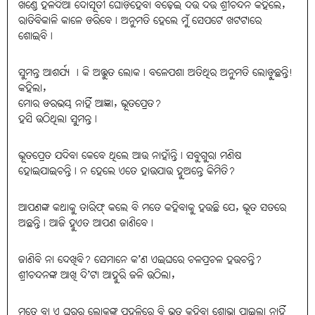
ଖଣ୍ଡେ ହଳଦିଆ ଦୋସୂତୀ ଘୋଡ଼ିହେବା ବଢ଼େଇ ଦଉ ଦଉ ଶ୍ରୀଚନ୍ଦନ କହିଲେ,
ରାତିବିକାଳି କାଳେ ଡରିବେ। ଅନୁମତି ହେଲେ ମୁଁ ସେପଟେ ଖଟଟାରେ
ଶୋଇବି।
ସୁମନ୍ତ ଆଶର୍ଯ୍ୟ । କି ଅଦ୍ଭୁତ ଲୋକ। ବଳେପଶା ଅତିଥିର ଅନୁମତି ଲୋଡ଼ୁଛନ୍ତି!
କହିଲା,
ମୋର ଡରଭୟ ନାହିଁ ଆଜ୍ଞା, ଭୂତପ୍ରେତ?
ହସି ଉଠିଥିଲା ସୁମନ୍ତ।
ଭୂତପ୍ରେତ ଯଦିବା କେବେ ଥିଲେ ଆଉ ନାହାଁନ୍ତି। ସବୁଗୁରା ମଣିଷ
ହୋଇଯାଇଚନ୍ତି। ନ ହେଲେ ଏତେ ହାଉଯାଉ ହୁଅନ୍ତେ କିମିତି?
ଆପଣଙ୍କ କଥାକୁ ତାରିଫ୍‌ କଲେ ବି ମତେ କହିବାକୁ ହଉଛି ଯେ, ଭୂତ ସତରେ
ଅଛନ୍ତି। ଆଜି ହୁଏତ ଆପଣ ଜାଣିବେ।
ଜାଣିବି ନା ଦେଖିବି? ସେମାନେ କ’ଣ ଏଇଘରେ ଚଳପ୍ରଚଳ ହଉଚନ୍ତି?
ଶ୍ରୀଚନ୍ଦନଙ୍କ ଆଖି ଦି’ଟା ଆହୁରି ଜଳି ଉଠିଲା,
ମତେ ବା ଏ ଘରର ଲୋକଙ୍କୁ ପହଳିରେ ବି ଭୂତ କହିବା ଶୋଭା ପାଇଲା ନାହିଁ