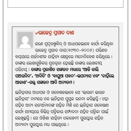
Facebook
Email
X
Reddit
WhatsApp
Share
୰ରାଜେନ୍ଦ୍ର ପ୍ରସାଦ ଦାଶ
ଜଣେ ପ୍ରତ୍ନତତ୍ତ୍ୱବିଦ୍‌ ଓ ଅଧ୍ୟାପକଭାବେ କାର୍ଯ୍ୟ କରିଥିବା
ରାଜେନ୍ଦ୍ର ପ୍ରସାଦ ଦାସ(୧୯୩୦-୨୦୦୬) ପରିଣତ
ବୟସରେ ସର୍ଜନଶୀଳ ସାହିତ୍ୟ କ୍ଷେତ୍ରରେ ମନୋନିବେଶ କରିଥିଲେ।
ତାଙ୍କର ଲେଖାଗୁଡ଼ିକର ସ୍ୱତନ୍ତ୍ରତା ହେଉଛି ତାଙ୍କର ଲେଖକୀୟ
ପରିଚୟ।
ତାଙ୍କର ପ୍ରକାଶିତ ସଙ୍କଳନ ମଧ୍ୟରେ ‘ଆଜି କାଲି
ପଅରଦିନ’, ‘ଅଦିତି’ ଓ ‘ବାଘୁଆ ପବନ’-ଉପନ୍ୟାସ ଏବଂ ‘ଚାହିଁଲେ
ଆକାଶ’-ଗଳ୍ପ ସଙ୍କଳନ ଆଦି ଅନ୍ୟତମ।
ଇତିହାସର ଅଧ୍ୟାପକ ଓ ଗବେଷକଭାବେ ସେ ‘ଭାରତୀ ଭାରତ
ଇତିହାସ’ ନାମରେ ଏକ ଇତିହାସ ପୁସ୍ତକ ରଚନା କରିଛନ୍ତି। ଏହା
ସହିତ ଅନ୍ୟ ସତୀର୍ଥମାନଙ୍କ ସହିତ ମିଶି ସେ ଇତିହାସ ଗବେଷଣା
କାର୍ଯ୍ୟ ସମୟରେ ବିଭିନ୍ନ ପତ୍ରିକାର ସମ୍ପାଦନା ସହିତ ପତ୍ରିକା ପାଇଁ
ଲେଖିଛନ୍ତି। ସେ ଓଡ଼ିଶା ସାହିତ୍ୟ ଏକାଡେମୀ ପୁରସ୍କାର ସହିତ
ଅନ୍ୟାନ୍ୟ ପୁରସ୍କାର ମଧ୍ୟ ପାଇଥିଲେ।