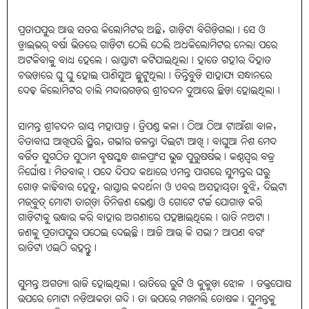
ପ୍ରତାପପୁର ଆଉ ସତର କିଲୋମିଟର ଅଛି, ଗାଡ଼ିଟା ବିଗିଡ଼ିଗଲା। ସେ ଓ
ଡ୍ରାଇଭର୍‌ ବର୍ଷା ଭିତରେ ଗାଡ଼ିଟା ଠେଲି ଠେଲି ଅଧକିଲୋମିଟର ନେଲା ପରେ
ଅଟକିବାକୁ ବାଧ୍ୟ ହେଲେ। ରାସ୍ତାଟା କଟିଯାଇଥିଲା। ହାତେ ଗହୀର ଦିହାତ
ଚଉଡ଼ାରେ ଘୁ ଘୁ ହୋଇ ପାଣିସୁଅ ଛୁଟୁଥିଲା। ତିନ୍ତିବୁଡ଼ି ସାହାଯ୍ୟ ସନ୍ଧାନରେ
ଦେଢ଼ କିଲୋମିଟର ଚାଲି ମନ୍ଦାରଗଡ଼ର ଶ୍ରୀଚନ୍ଦନ ଦୁଆରେ ଛିଡ଼ା ହୋଇଥିଲା।
ସାମନ୍ତ ଶ୍ରୀଚନ୍ଦନ ରାୟ ମହାପାତ୍ର। ତ୍ରିପଣ୍ଡ କଳା। ଠିଆ ଠିଆ ଟାଆଁଶା ବାଳ,
ଚିତାବାଘ ଆଖିପରି ସ୍ଥିର, ଗଭୀର ଜଳନ୍ତା ଦିଇଟା ଆଖି। ବାଘୁଆ ନିଶ ମେଦ
ବର୍ଜିତ ସୁଗଠିତ ସୁଠାମ ବୃଷସ୍କନ୍ଧ ଶାଳପ୍ରାଂସ ଭୁଜ ପୁରୁଷର୍ଷଭ। କଣ୍ଠସ୍ୱର ବଜ୍ର
ନିର୍ଘୋଷ। ମିତବାକ୍‌। ପଦେ ଦିପଦ କଥାରେ ଏମନ୍ତ ପାଗରେ ସୁମନ୍ତର ଘରୁ
ଗୋଡ଼ କାଢିବାର ହେତୁ, ରାସ୍ତାର କଦର୍ଥନା ଓ ଏବର ଅସହାୟତା ବୁଝି, ଦିଇଟା
ମଜ୍‌ବୁତ୍‌ ମୋଟା ତାଗ୍‌ଡ଼ା ତିନିଜଣ ଭେଣ୍ଡା ଓ ଗୋଟେ ଟର୍ଚ୍ଚ ଯୋଗାଡ଼ କରି
ଗାଡ଼ିଟାକୁ ଉଦ୍ଧାର କରି ବାହାର ଅଗଣାରେ ପହଞ୍ଚାଇଥିଲେ। ରାତି ନଅଟା।
ଜଣକୁ ପ୍ରତାପପୁର ପଠେଇ ଦେଇଛି। ଆଜି ଆଉ କି ସଭା? ଆପଣ ବରଂ
ରାତିଟା ଏଇଠି ରହନ୍ତୁ।
ସୁମନ୍ତ ଅଗତ୍ୟା ରାଜି ହୋଇଥିଲା। ରାତିରେ ରୁଟି ଓ କୁକୁଡ଼ା ଝୋଳ । ତକ୍ତପୋଷ
ଉପରେ ମୋଟା ନଡ଼ିଆକତା ଗଦି। ତା ଉପରେ ମଖମଲି ତୋଷକ। ସୁମନ୍ତକୁ