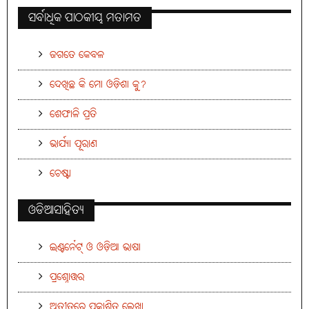
ସର୍ବାଧିକ ପାଠକୀୟ ମତାମତ
ଜଗତେ କେବଳ
ଦେଖିଛ କି ମୋ ଓଡ଼ିଶା କୁ?
ଶେଫାଳି ପ୍ରତି
ଭାର୍ଯ୍ୟା ପୂରାଣ
ଚେଷ୍ଟା
ଓଡିଆସାହିତ୍ୟ
ଇଣ୍ଟର୍ନେଟ୍ ଓ ଓଡ଼ିଆ ଭାଷା
ପ୍ରଶ୍ନୋତ୍ତର
ଅତୀତରେ ପ୍ରକାଶିତ ଲେଖା