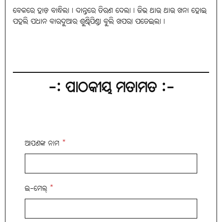
ବେକରେ ହାଡ଼ ବାନ୍ଧିଲା। ଦାନ୍ତରେ ତିରଣ ଦେଲା। ଜିଭ ଥାଉ ଥାଉ ଖନା ହୋଇ
ପହଲି ପଧାନ ବାରଦୁଆର ଶୁଣ୍ଢିପିଣ୍ଡା ବୁଲି ଖପରା ପତେଇଲା।
-: ପାଠକୀୟ ମତାମତ :-
ଆପଣଙ୍କ ନାମ
*
ଇ-ମେଲ୍
*