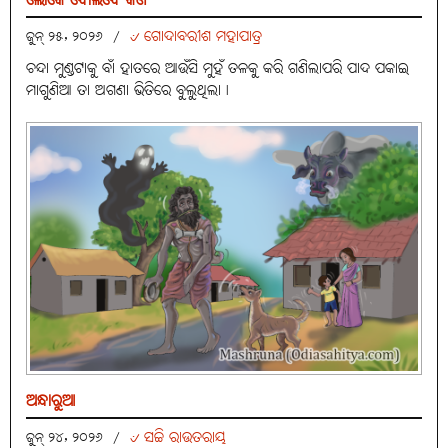
ଲୋକେ ବୋଲିବେ କଣ
୰ ଗୋଦାବରୀଶ ମହାପାତ୍ର
ଜୁନ୍ ୨୫, ୨୦୨୬
/
ଚନ୍ଦା ମୁଣ୍ଡଟାକୁ ବାଁ ହାତରେ ଆଉଁସି ମୁହଁ ତଳକୁ କରି ଗଣିଲାପରି ପାଦ ପକାଇ
ମାଗୁଣିଆ ତା ଅଗଣା ଭିତିରେ ବୁଲୁଥିଲା।
ଅନ୍ଧାରୁଆ
୰ ସଚ୍ଚି ରାଉତରାୟ
ଜୁନ୍ ୨୪, ୨୦୨୬
/