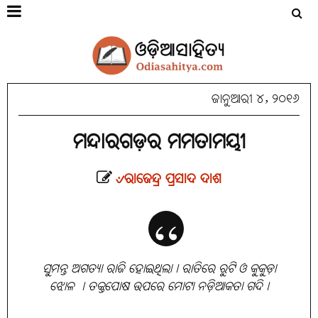
ଜାନୁଆରୀ ୪, ୨୦୧୬
ମନ୍ଦାରଗଡ଼ର ମମତାମୟୀ
୰ରାଜେନ୍ଦ୍ର ପ୍ରସାଦ ଦାଶ
ସୁମନ୍ତ ଅଗତ୍ୟା ରାଜି ହୋଇଥିଲା। ରାତିରେ ରୁଟି ଓ କୁକୁଡ଼ା
ଝୋଳ । ତକ୍ତପୋଷ ଉପରେ ମୋଟା ନଡ଼ିଆକତା ଗଦି।