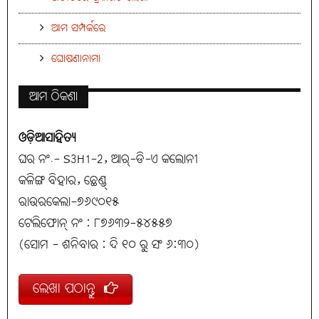
ଆମ ସମ୍ପର୍କରେ
ଘୋଷଣାନାମା
ଆମ ଠିକଣା
ଓଡ଼ିଆସାହିତ୍ୟ
ଘର ନଂ.- S3H1-2, ଆର୍-ଡି-ଏ କଲୋନୀ
କଳିଙ୍ଗ ବିହାର, ଛେଣ୍ଡ୍
ରାଉରକେଲା-୭୬୯୦୧୫
ଟେଲିଫୋନ୍ ନଂ : ୮୭୬୩୨-୫୪୫୫୭
(ସୋମ - ଶନିବାର : ଦି ୧୦ ରୁ ସଂ ୬:୩୦)
ଲେଖା ପଠାନ୍ତୁ