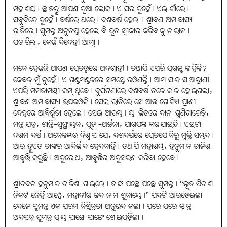
ମହାଶୟ। ଛାଡ଼ନ୍ତୁ ଆପଣ ନୂଆ ଲୋକ। ଏ ଘର ନୁହେଁ। ଏଇ ଗାଁରେ।
ସବୁଦିନେ ନୁହେଁ। ବର୍ଷରେ ଥରେ। ଦଶବର୍ଷ ହେଲା। ଶ୍ରାବଣ ଅମାବାସ୍ୟା
ରାତିରେ। ସୁମନ୍ତ ଅନୁତପ୍ତ ହେଲେ ବି ଭୂତ ସ୍ୱୀକାର କରିବାକୁ ନାରାଜ।
ପଚାରିଲା, କେଉଁ ବିଦେହୀ ଆତ୍ମା।
ମନେ ହେଉଛି ଆପଣ ପ୍ରେତତ୍ତ୍ୱରେ ଅବଗ୍ରାହୀ। ତଥାପି ଏପରି ପ୍ରଗଳ୍ଭ କାହିଁକି?
କେବଳ ମୁଁ ନୁହେଁ। ଏ ଖଣ୍ଡମଣ୍ଡଳରେ ସମସ୍ତେ ରଓଣନ୍ତି। ଆମ ସାନ ସାଆନ୍ତାଣୀ
ଏପରି ମମତାମୟୀ କମ୍‌ ଥିବେ। ଦୁର୍ଘଟଣାରେ ଦଶବର୍ଷ ତଳେ କାଳ ହୋଇଗଲା,
ଶ୍ରାବଣ ଅମାବାସ୍ୟା ଉପରଓଳି। ସେଇ ରାତିରେ ସେ ଆଉ ଗୋଟିଏ ପ୍ରାଣୀ
ଦେହରେ ଆବିର୍ଭୂତା ହେଲେ। ସେଇ ଆରମ୍ଭ। ୟା ଭିତରେ ନାନା ଗୁଣିଗାରେଡ଼ି,
ମନ୍ତ୍ର ଯନ୍ତ୍ର, ଶାନ୍ତି-ସ୍ୱସ୍ଥ୍ୟୟନ, ପୂଜା-ଅର୍ଚ୍ଚନା, ଯାଗଯଜ୍ଞ କରାଯାଇଛି। ଏଇଟା
ଦଶମ ବର୍ଷ। ଅନେକଙ୍କର ବିଶ୍ୱାସ ଯେ, ଦଶବର୍ଷରେ ପ୍ରେତଯୋନିରୁ ମୁକ୍ତି ସମ୍ଭବ।
ଆଉ ହୁଏତ ତାଙ୍କର ଆବିର୍ଭାବ ହେବନାହିଁ। ତଥାପି ମହାଶୟ, ହନୁମାନ ଚାଳିଶା
ଆବୃତ୍ତି କରୁଛି। ଅନୁରୋଧ, ଆବୃତ୍ତିର ଅନୁସରଣ କରିବା ହେବେ।
ଶ୍ରୀଚନ୍ଦନ ହନୁମାନ ଚାଳିଶା ଗାଇଲେ। ତାଙ୍କ ପଛେ ପଛେ ସୁମନ୍ତ। “ଭୂତ ପିଚାଶ
ନିକଟ ନେହିଁ ଆୱେ, ମହାବୀର ଜବ ନାମ ଶୁନାୟେ।” ପଦଟି ଆଉଡେଇଲା
ବେଳେ ସୁମନ୍ତ ଏକ ପରମ ନିଶ୍ଚିନ୍ତତା ଅନୁଭବ କଲା। ପରେ ପରେ କ୍ଳାନ୍ତ
ଅବସନ୍ନ ସୁମନ୍ତ ପ୍ରାୟ ସାଙ୍ଗେ ସାଙ୍ଗେ ଶୋଇପଡ଼ିଲା।