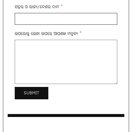
ସହର ଓ ରାଜ୍ୟ/ଦେଶର ନାମ
*
ଉପରୋକ୍ତ ଲେଖା ଉପରେ ଆପଣଙ୍କ ମନ୍ତବ୍ୟ
*