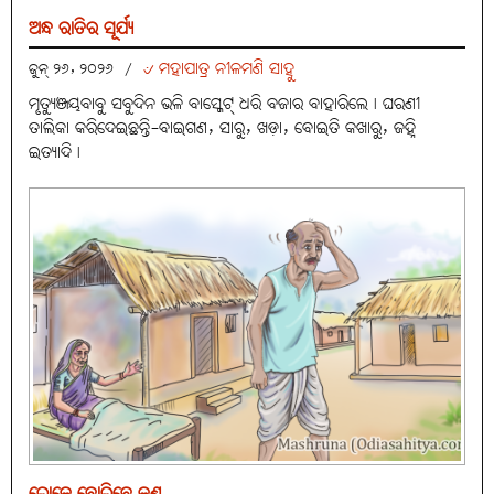
ଅନ୍ଧ ରାତିର ସୂର୍ଯ୍ୟ
୰ ମହାପାତ୍ର ନୀଳମଣି ସାହୁ
ଜୁନ୍ ୨୬, ୨୦୨୬
/
ମୃତ୍ୟୁଞ୍ଜୟବାବୁ ସବୁଦିନ ଭଳି ବାସ୍କେଟ୍ ଧରି ବଜାର ବାହାରିଲେ। ଘରଣୀ
ତାଲିକା କରିଦେଇଛନ୍ତି-ବାଇଗଣ, ସାରୁ, ଖଡ଼ା, ବୋଇତି କଖାରୁ, ଜହ୍ନି
ଇତ୍ୟାଦି।