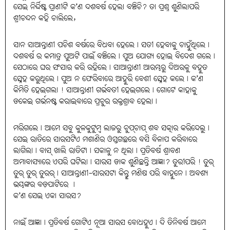
ସେଇ ନିର୍ଦ୍ଦିଷ୍ଟ ପ୍ରାଣୀଟି କ’ଣ ଦଶବର୍ଷ ହେଲା ବଞ୍ଚିଚି? ତା ପ୍ରଶ୍ନ ଶୁଣିଲାପରି
ଶ୍ରୀଚନ୍ଦନ କହି ଚାଲିଲେ,
ସାନ ସାଆନ୍ତାଣୀ ପଚିଶ ବର୍ଷରେ ବିଧବା ହେଲେ। ସତୀ ହେବାକୁ ଚାହୁଁଥିଲେ।
ଦଶବର୍ଷ ର କମାତ୍ର ପୁଅଟି ପାଇଁ ବଞ୍ଚିଲେ। ପୁଅ ଯୋଗ୍ୟ ହୋଇ ବିଦେଶ ଗଲେ।
ସେଠାରେ ଘର ସଂସାର କରି ରହିଲେ। ସାଆନ୍ତାଣୀ ଆରମ୍ଭରୁ ଦିଅରକୁ ବହୁତ
ସ୍ନେହ କରୁଥିଲେ। ପୁଅ ନ ଫେରିବାରେ ଆହୁରି ବେଶୀ ସ୍ନେହ କଲେ। କ’ଣ
କିମିତି ହେଇଗଲା ! ସାଆନ୍ତାଣୀ ଗର୍ଭବତୀ ହେଇଗଲେ। ଗୋଟେ କାହାକୁ
ଡକେଇ ଗର୍ଭନଷ୍ଟ କରାଇବାରେ ପ୍ରଚୁର ରକ୍ତଶ୍ରାବ ହେଲା।
ମରିଗଲେ। ଆମେ ସବୁ କୁଳକୁଟୁମ୍ବ ଲାଜରୁ ଚୁପ୍‌ଚାପ୍‌ ଶବ ସତ୍କାର କରିଦେଲୁ।
ସେଇ ରାତିରେ ସାରସଟିଏ ମଶାଣିର ଓସ୍ତଗଛରେ ବସି ବିଳାପ କରିବାରେ
ଲାଗିଲା। ବାସ୍‌ ଖାଲି ରାତିଟା। ସକାଳୁ ନ ଥିଲା। ପ୍ରତିବର୍ଷ ଶ୍ରାବଣ
ଅମାବାସ୍ୟାରେ ଏପରି ଘଟିଲା। ସାରସ ଡାକ ଶୁଣିଛନ୍ତି ଆଜ୍ଞା? ତୁରୀପରି ! ତୁର୍‌
ତୁର୍‌ ତୁର୍‌ ତୁରର୍‌। ସାଆନ୍ତାଣୀ-ସାରସଟା କିନ୍ତୁ ମଣିଷ ପରି ବାହୁନେ। ଅବଶ୍ୟ
ଭୟଙ୍କର ବଡ଼ପାଟିରେ ।
କ’ଣ ସେଇ ଏକା ସାରସ?
ନାଇଁ ଆଜ୍ଞା। ପ୍ରତିବର୍ଷ ଗୋଟିଏ ନୂଆ ସାରସ ବୋଧହୁଏ। ଦି ତିନିବର୍ଷ ଆମେ