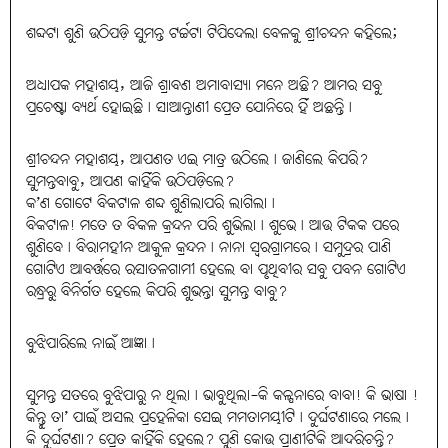
ଶବ୍ଦଟା ଶୁଣି ଉଠିପଡ଼ି ସୁମନ୍ତ ଟର୍ଚ୍ଚଟା ଟିପିଦେଲା ବେଳକୁ ଶ୍ରୀଚନ୍ଦନ କହିଲେ;
ଅଧ୍ୟାପକ ମହାଶୟ, ଆଜି ଶ୍ରାବଣ ଅମାବାସ୍ୟା ମନେ ଅଛି? ଆମର ସବୁ
ପ୍ରଚେଷ୍ଟା ବ୍ୟର୍ଥ ହୋଇଛି। ସାଆନ୍ତାଣୀ ପ୍ରେତ ଯୋନିରେ ହିଁ ଅଛନ୍ତି।
ଶ୍ରୀଚନ୍ଦନ ମହାଶୟ, ଆପଣତ ଏଇ ମାତ୍ର ଉଠିଲେ। ଜାଣିଲେ କିପରି?
ସୁମନ୍ତବାବୁ, ଆପଣ କାହିଁକି ଉଠିପଡ଼ିଲେ?
କ’ଣ ଗୋଟେ ବିକଟାଳ ଶବ୍ଦ ଶୁଣିଲାପରି ଲାଗିଲା।
ବିକଟାଳ! ମତେ ତ ବିକଳ କ୍ରନ୍ଦନ ପରି ଶୁଭିଲା। ଶୁଭେ। ଆଉ ଟିକକ ପରେ
ଶୁଣିବେ। ବିରାମହୀନ ଆକୁଳ କ୍ରନ୍ଦନ। ନାନା ସ୍ୱରଗ୍ରାମରେ। ସମୁଦ୍ରର ପାଣି
ଗୋଟିଏ ଆବର୍ତ୍ତରେ ରସାତଳଗାମୀ ହେଲେ ବା ପୃଥିବୀର ସବୁ ପବନ ଗୋଟିଏ
ରନ୍ଧ୍ରରୁ ବିନିର୍ଗତ ହେଲେ କିପରି ଶୁଭନ୍ତା ସୁମନ୍ତ ବାବୁ?
ବୁଝିପାରିଲେ ନାଇଁ ଆଜ୍ଞା।
ସୁମନ୍ତ ସତରେ ବୁଝିପାରୁ ନ ଥିଲା। ଭାବୁଥିଲା-କି କଳ୍ପନାରେ ବାବା! କି ଭାଷା !
କିନ୍ତୁ ତା’ ପାଇଁ ଅସଲ ପ୍ରହେଳିକା ସେଇ ମମତାମୟୀଟି। ଦୁର୍ଘଟଣାରେ ମଲେ।
କି ଦୁର୍ଘଟଣା? ପ୍ରେତ କାହିଁକି ହେଲେ? ପୁଣି କୋଉ ପ୍ରାଣୀଟିକି ଆଦରିଚନ୍ତି?