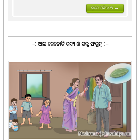
କ୍ରମେ ସବିଶେଷ →
-: ଆଉ କେତୋଟି ଗଦ୍ୟ ଓ ଗଳ୍ପ ସଂଗ୍ରହ :-