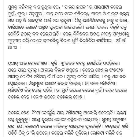
ସୁମନ୍ତ କହିବାକୁ ବାହାରୁଥିଲା ଯେ, ‘ ସାରସ ଲପନା’ ର ସାରସାଟା ଚଢେଇ
ନୁହଁ, ଫୁଲ। ପଦ୍ମଫୁଲ। ମାତ୍ର ତା’ର ମନେ ପଡ଼ିଗଲା, ସାରସ ଓ ସାରଙ୍ଗ ଉଭୟ
ଶବ୍ଦ ପଦ୍ମ ଓ ରାଜହଂସ ପାଇଁ ମଧ୍ୟ ପ୍ରଯୁଜ୍ୟ। ଠିକ୍‌ ସେତିକିବେଳକୁ ତାକୁ ଲାଗିଲା,
ଚାରିଆଡ଼େ ଗୋଟେ ଅଦ୍ଭୁତ ସ୍ତବ୍‌ଧତା ଛାଇଯାଉଛି। ମେଘ, ପବନ, ବିଜୁଳି ସବୁ
ଯେମିତି ହଠାତ୍‌ ବନ୍ଦ ହେଇଯାଇଚି। ସେଇ ନିମିଷକର ଅଖଣ୍ଡ ନୀରନ୍ଧ୍ର ସ୍ତବ୍‌ଧତାକୁ
ଚୂର୍‌ମାର କରି ଗୋଟେ କ୍ରମବର୍ଦ୍ଧିଷ୍ଣୁ ବିଳାପ ଧ୍ୱନି ଦିଗବିଦିଗ ବ୍ୟାପିଗଲା- ଆଁ ଆଁ
ଆ ଆ ।
ହଠାତ୍‌ ଆଉ ଗୋଟେ ଶବ୍ଦ। ଗୁଳି। ଶ୍ରୀଚନ୍ଦନ ଖଟରୁ ଡେଇଁପଡ଼ି ଦଉଡ଼ିଲେ।
ପଛେ ପଛେ ସୁମନ୍ତ। ଆଗରେ ବିରାଟ ଓସ୍ତଗଛ। ଚଢ଼େଇ ଡେଣାର ଫଡ଼ଫଡ଼
ସାଙ୍ଗକୁ ଗୋଟିଏ ମଣିଷର ଗଁ ଗଁ ଶବ୍ଦ। ସୁମନ୍ତ ଟର୍ଚ୍ଚଟା ଜାଳିଲା। ସବୁ ଶବ୍ଦ ବନ୍ଦ
ହୋଇଗଲା। ଓସ୍ତମୂଳେ ଗୋଟେ ବିରାଟ ଚଢ଼େଇ। ତା ତଳେ ମଣିଷଟିଏ।
ମଣିଷଟିଏ ଚିତ୍‌ ହୋଇ ପଡ଼ିଛି। ତା ମୁହଁ ଉପରେ ଚଢ଼େଇ ମୁହଁ। ଦେହ ଉପରେ
ଚଢ଼େଇ ଦେହ। ଗୋଡ଼ ଉପରେ ଚଢ଼େଇର ଗୋଡ଼।
ଚଢ଼େଇ ଡେଣା ଦି’ଟା ତେର୍ଚ୍ଛେଇ ଯାଇ ମଣିଷଟାକୁ ଆବୋରି ପକେଇଚି। ଉଭୟ
ରକ୍ତ ଜୁଡ଼ୁବୁଡ଼ୁ। ଖଣ୍ଡେ ଦୂରରେ ଗୋଟେ ଶକ୍ତିଶାଳୀ ରାଇଫଲ୍‌। ସୁମନ୍ତ ଅନୁମାନ
କଲା ଯେ, ଲୋକଟା ଚଢ଼େଇ ମାରିବାକୁ ରାଇଫଲ୍‌ ଫୁଟେଇଚି। ଚଢ଼େଇଟା ଖସି
ପଡ଼ିଚି ଠିକ୍‌ ତା’ରି ଉପରେ। ଚଢ଼େଇ ମରିଚି ଗୁଳିରେ। ଲୋକଟା ମରିଚି ଗଛ