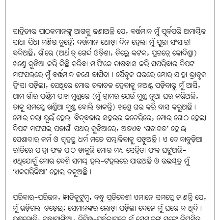
ସାହିତ୍ୟର ପାଠକମାନଙ୍କୁ ଆଗକୁ ଜଣାଅଛି ଯେ, ବର୍ତ୍ତମାନ ମୁଁ ପୂର୍ବପରି ଅମାୟିକ
ସାଧା ସିଧା ମଣିଷ ନୁହେଁ; ବର୍ତ୍ତମାନ ଥୋଡ଼ା ଦିନ ହେଲା ମୁଁ ପୁରା ସଂସାରୀ
ବନିଅଛି, ଗାଁରେ (ଅର୍ଥାତ୍‌ ଗେର୍ଦ୍ଦ ଓଡ଼ିଶା, ଜିଲ୍ଲେ କଟକ, ପ୍ରଗନ୍ନେ କୋଦିଣ୍ଡା)
ଖଣ୍ଡେ କୁଡ଼ିଆ କରି କିଛି ଚଳିବା ମାଫିକେ ଚାଷବାସ କରି ସପରିବାର ନିପଟ
ମଫସଲରେ ମୁଁ ବର୍ତ୍ତମାନ ଜଣେ ବାସିନ୍ଦା। ପୈତୃକ ଘରରେ ମୋର ଯାହା ଭ୍ରାତୃକ
ହିଂସା ପଡ଼ିଲା, ସେଥିରେ ମୋର ଚଳାଚଳ ହେବାକୁ ନଅଣ୍ଟ ପଡ଼ିବାରୁ ମୁଁ ଆସି,
ଆମ ଗାଁର ପଶ୍ଚିମ ପାଖ ମୁଣ୍ଡରେ (ମୁଁ ଗ୍ରାମର ଯେଉଁ ମୁଣ୍ଡ ନୂଆ ଘର କରିଅଛି,
ତାକୁ ସମସ୍ତେ ଖଣ୍ଡିଆ ମୁଣ୍ଡ ବୋଲି ଡାକନ୍ତି) ଖଣ୍ଡେ ଘର କରି ବାସ କରୁଅଛି।
ମୋର ଚରା ଭୂଇଁ ହେଲା ବିଚ୍‌ବଜାର ସହରର କଚେରିରେ, ମୋର ଗୋଠ ହେଲା
ନିପଟ ମଫସଲ ପଡ଼ାଗାଁ ପଥର କୁଡ଼ିଆରେ, ଅତଏବ ‘ଗତାଗତ’ ହୋଇ
ପେଶାଦାର କର୍ମ ଓ ଗୃହସ୍ଥ ଧର୍ମ ମତେ ସମ୍ଭାଳିବାକୁ ପଡ଼ୁଅଛି। ଏ ଦୋନାବୁଡ଼ିଆ
ରୀତିରେ ଯାହା ଫଳ ପାଠ ଡାକୁଛି ମୋର ମଧ୍ୟ ସେହିତା ଫଳ ଘଟୁଅଛି-
ଏଥିଯୋଗୁଁ ମୋର ବେଶି ସମୟ ହଲ-ଟହଲରେ ଯାଉଅଛି ଓ ଉଭୟତ୍ର ମୁଁ
‘ଏକଘରିକିଆ’ ହୋଇ ଚଳୁଅଛି।
ପରିବାର-ପରିଜନ, ଜ୍ଞାତିକୁଟୁମ୍ବ, ବନ୍ଧୁ ପ୍ରତିବେଶୀ ଏମାନେ ସମସ୍ତେ ଜାଣନ୍ତି ଯେ,
ମୁଁ ଉଡ଼ିଗଲା ଚଢ଼େଇ; ସେମାନଙ୍କର ଲୋଡ଼ା ପଡ଼ିଲା ବେଳେ ମୁଁ ଘରେ ନ ଥିବି।
ଭକ୍ଷଭୋଜି, ମଡ଼ାସାଙ୍ଗିଆ, ନିମିତ୍ତ-ପର୍ବକାମରେ ମୁଁ ସେମାନଙ୍କ ସଙ୍ଗେ ନିୟମିତ