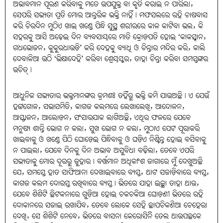
ଅଭାବମାନ ପୂରଣ କରିବାକୁ ମତେ ଉପଯୁକ୍ତ ବା କୃତି କରାଇ ନ ପାରିଲା,
ସେପରି ସଭ୍ୟତା ପ୍ରତି ମୋର ଆନ୍ତରିକ ଭକ୍ତି ନାହିଁ। ମଫସଲରେ ରହି ଚାଷବାସ
କରି ଚିରଦିନ ମୁଠିଏ ଖାଇ ଖଣ୍ଡେ ପିନ୍ଧି ସୁସ୍ଥ ଶରୀରରେ କାଳ କାଟିବା ଭଲ, କି
ସହରକୁ ଆସି ଅଢ଼େଇ ଦିନ ବ୍ୟବସାୟରେ ମାତି କ୍ରୋଡ଼ପତି ହୋଇ ‘କାକସ୍ନାନ,
ଗଧଭୋଜନ, କୁକୁରଧାଉଡ଼ି’ କରି ଦେହକୁ ବ୍ୟାଧି ଓ ଚିନ୍ତାର ମନ୍ଦିର କରି, କାଲି
ଦେବାଳିଆ ଉଠି ‘ଭିକ୍ଷାଦେହି’ କରିବା ଶ୍ରେୟସ୍କର, ତାହା ଚିନ୍ତା କରିବା ସମସ୍ତଙ୍କର
ଉଚିତ୍‌।
ଆଧୁନିକ ସଭ୍ୟତାର ଭକ୍ତମାନଙ୍କର କ୍ରମଶଃ ତହିଁରୁ ଭକ୍ତି କମି ଯାଉଅଛି। ଏ ଯେଉଁ
ହଟ୍ଟଗୋଳ, ସଭାସମିତି, କାଗଜ କଲମରେ ଲେଖାଲେଖି, ଆନ୍ଦୋଳନ,
ଆସ୍ଫାଳନ, ଆଲୋଡ଼ନ, ସଂସାରଯାକ ଲାଗିଅଛି, ଏଥିର ଫଳରେ ଯେବେ
ମନୁଷ୍ୟ ଶାନ୍ତି ଭୋଗ ନ କଲା, ସୁଖ ଭୋଗ ନ କଲା, ମୁଠାଏ ପେଟ ପୂରାକରି
ଖାଇବାକୁ ଓ ଖଣ୍ଡେ ପିଠି ଘୋଡ଼େଇ ପିନ୍ଧିବାକୁ ଓ ଘଡ଼ିଏ ନିଶ୍ଚିନ୍ତ ହୋଇ ବସିବାକୁ
ନ ପାଇଲା, ଯେବେ ଦିନକୁ ଦିନ ଅଭାବ ଅସୁବିଧା ବଢ଼ିଲା, ତେବେ ଏପରି
ସଭ୍ୟତାକୁ ମୋର ଦୂରରୁ ଜୁହାର। ବର୍ତ୍ତମାନ ଅଧିକାଂଶ ଜାଗାରେ ମୁଁ ଦେଖୁଅଛି
ଯେ, ସମସ୍ତେ ହାତ ସାଫିଆନା ଦେଖାଇବାରେ ବ୍ୟସ୍ତ, ଥାଟ ସଜାଡ଼ିବାରେ ବ୍ୟସ୍ତ,
କାଗଜ କଲମ ଦୋରସ୍ତ ରଖିବାରେ ବ୍ୟସ୍ତ। ଭିତରେ ଯାହା ଇଚ୍ଛା ତାହା ଥାଉ,
ଯେବେ ଶିଶିଟି ଛିଟକନାରେ ଗୁଡ଼ିଆ ହୋଇ ଚକଚକିଆ ଘୋଡ଼ଣୀ ଭିତରେ ରହି
ଦୋକାନରେ ସଜାଇ ରଖାଯିବ, ତେବେ ଲୋକେ ସେହି ଛାପଚିକଣିଆ ଚେହେରା
ଦେଖି, ସେ ଶିଶିଟି ନେବେ, ଭିତରେ ବାସନା କେରୋସିନିି ତେଲ ଥାଉପଛକେ