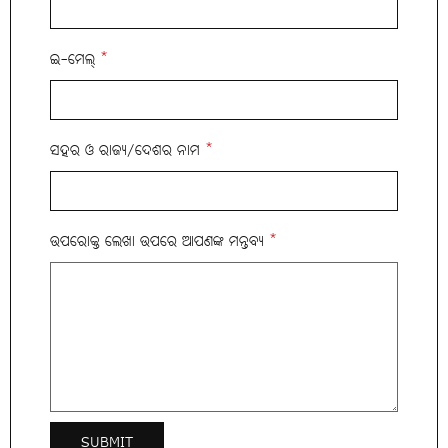
ଇ-ମେଲ୍
*
ସହର ଓ ରାଜ୍ୟ/ଦେଶର ନାମ
*
ଉପରୋକ୍ତ ଲେଖା ଉପରେ ଆପଣଙ୍କ ମନ୍ତବ୍ୟ
*