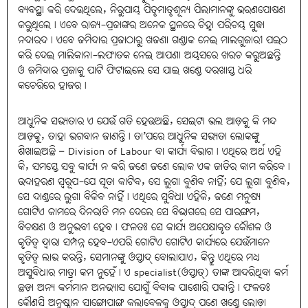
ବ୍ୟବସ୍ଥା କରି ଦେଉଥିଲେ, ନିରୁପାୟ ପିତୃମାତୃଶୂନ୍ୟ ପିଲାମାନଙ୍କୁ ଭରଣପୋଷଣ
କରୁଥିଲେ। ଏବେ ରାଜ୍ୟ-ପ୍ରଜାଙ୍କର ଅନେକ ସ୍ଥଳରେ ଚିହ୍ନା ପରିଚୟ ସୁଦ୍ଧା
ନଦାରଦ। ଏବେ ଜମିଦାର ପ୍ରଜାଠାରୁ ଖଜଣା ଗଣ୍ଡାକ ନେଇ ମାଲଗୁଜାରୀ ପଇଠ
କରି ଦେଇ ମାଲିକାନା-ଲଫାତକ ନେଇ ଆପଣା ଅୟସରେ ଖରଚ କରୁଅଛନ୍ତି
ଓ ଜମିଦାର ପ୍ରଜାକୁ ପାଟି ଫିଟାଇଲେ ସେ ଯାଇ ଖଣ୍ଡେ ଦରଖାସ୍ତ ଧରି
କଚେରିରେ ହାଜର।
ଆଧୁନିକ ସଭ୍ୟତାର ଏ ଯେଉଁ ଗତି ହେଉଅଛି, ସେଇଟା ଭଲ ଆଡ଼କୁ କି ମନ୍ଦ
ଆଡ଼କୁ, ତାହା ଭଗବାନ ଜାଣନ୍ତି। ତା’ପରେ ଆଧୁନିକ ସଭ୍ୟତା ଲୋକଙ୍କୁ
ଶିଖାଇଅଛି – Division of Labour ବା କାର୍ଯ୍ୟ ବିଭାଗ। ଏଥିରେ ଅର୍ଥ ଏହି
କି, ସମସ୍ତେ ସବୁ କାର୍ଯ୍ୟ ନ କରି ଜଣେ ଜଣେ ଲୋକ ଏକ ଜାତିର କାମ କରିବେ।
ଉଦାହରଣ ସ୍ୱରୂପ-ଯେ ସୂତା କାଟିବ, ସେ ଲୁଗା ବୁଣିବ ନାହିଁ; ଯେ ଲୁଗା ବୁଣିବ,
ସେ ଦାଣ୍ଡରେ ଲୁଗା ବିକିବ ନାହିଁ। ଏଥିରେ ସୁବିଧା ଏହିକି, ଜଣେ ମନୁଷ୍ୟ
ଗୋଟିଏ କାମରେ ଦିନରାତି ମନ ଦେଲେ ସେ ବିଭାଗରେ ସେ ପାରଙ୍ଗମ,
ବିଚକ୍ଷଣ ଓ ଅନୁଭବୀ ହେବ। ଫଳତଃ ସେ କାର୍ଯ୍ୟ ଅପେକ୍ଷାକୃତ କୌଶଳ ଓ
କୃତିତ୍ୱ ଦ୍ୱାରା ସମ୍ପନ୍ନ ହେବ-ଏପରି ଗୋଟିଏ ଗୋଟିଏ କାର୍ଯ୍ୟରେ ଯେଉଁମାନେ
କୃତିତ୍ୱ ଲାଭ କରନ୍ତି, ସେମାନଙ୍କୁ ଓସ୍ତାଦ୍‌ ବୋଲାଯାଏ, କିନ୍ତୁ ଏଥିରେ ମଧ୍ୟ
ଅସୁବିଧାର ମାତ୍ରା କମ ନୁହେଁ। ଏ specialist(ଓସ୍ତାତ୍‌) ତାଙ୍କ ଆଦରିଥିବା କର୍ମ
ଛଡ଼ା ଅନ୍ୟ କର୍ମମାନ ଅନଭ୍ୟାସ ଯୋଗୁଁ ବିବାକ ପାଶୋରି ପକାନ୍ତି। ଫଳତଃ
କୌଣସି ଅନୁଷ୍ଠାନ ସାଙ୍ଗୋପାଙ୍ଗ କଲାବେଳକୁ ଓସ୍ତାଦ୍‌ ପଣେ ଖଣ୍ଡେ ଲୋଡ଼ା