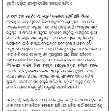
ହୁଅନ୍ତି। ଏଥିରେ ପରମୁଖାପେକ୍ଷିତା ଅତ୍ୟଧିକ ବଢ଼ିଯାଏ।
ତା’ପରେ ଆଉ ଗୋଟିଏ କଥା-ପୂର୍ବେ ଭାରତରେ ଯେଉଁ ଜାତି ବିଭାଗ
ହୋଇଥିଲା, ତାହା ଗୁଣକର୍ମ ବିଭାଗ ଅନୁସାରେ ହୋଇଥିଲା- ଯେ ଯେଉଁ
ବଂଶରେ ଜନ୍ମଗ୍ରହଣ କରୁଥିଲା, ସେ ବ୍ୟକ୍ତି ଆଜନ୍ମ ସେହି ବଂଶାନୁଗତ କାର୍ଯ୍ୟ
କରୁଥିଲା ଓ ଫଳତଃ ବଂଶାନୁଗତ ଅନୁଧାବନ ଅନୁଚିନ୍ତା ଓ ଅନୁଭବ ଦ୍ୱାରା
କାର୍ଯ୍ୟ ରୀତି ଉନ୍ନତି ଲାଭ କରୁଥିଲା ଓ ସେ ବ୍ୟବସାୟରେ ଉନ୍ନତିର ଗୁପ୍ତ
ରହସ୍ୟମାନ ସେହି ବଂଶରେ ଲୋକମାନେ ଉତ୍ତମରୂପେ ସାଧ୍ୟାୟତ୍ତ କରି
ପାରୁଥିଲେ। ଆଧୁନିକ ସଭ୍ୟତା ଏ ଜାତି ବିଭାଗକୁ ସମୂଳେ ଉତ୍ପାଟନ କରିଦେଇ
‘ବାର ଜାତି ତେର ଗୋଲା’ଙ୍କୁ ଏକ ନୂଆପ୍ରକାର ଘାଣ୍ଟ ତିଅଣ କରିଦେଲା।
ବର୍ତ୍ତମାନ କୌଣସି କାର୍ଯ୍ୟକ୍ଷେତ୍ରକୁ ଯାଅ (କଚେରି, କଳକାରଖାନା, ରେଳ,
ବିଚାରାସନ, ବାରିକ, ମିସ୍ତ୍ରୀ) ଦେଖିବ, ସେଥିରେ ବ୍ରାହ୍ମଣ, ବୈଷ୍ଣବ, ତେଲି,
ତାମିଲି, ତନ୍ତି, ତୁଳାଭିଣା, କରଣ, ଖଣ୍ଡାୟତ, କେଉଟ, ଗୁଡ଼ିଆ, ବାଉରି,
କଣ୍ଡରା, ଗଉଡ଼, ଭଣ୍ଡାରି, ବଢ଼େଇ, କମାର, ସମସ୍ତଙ୍କର ଅବାଧ ଗତି ଓ
ପ୍ରବେଶ। ତେଲୀ ତା’ ଘଣାକୁ ଭୁଲି ସାରିଲାଣି, ତନ୍ତି ତା’ ତନ୍ତକୁ ପାସୋରି
ଦେଲାଣି, ଗଉଡ଼ ଗାଈକୁ ଦୁହିଁ ପାରୁନାହିଁ ଇତ୍ୟାଦି ଇତ୍ୟାଦି।
ସମସ୍ତେ ଏହି ‘ଚାହିକିଚିକା’ରେ ଲାଗି ଘର ଛାଡ଼ି, ଗାଁ ଛାଡ଼ି, ଆପଣା ସହଜ କର୍ମ
ଓ ବଂଶଗତ ଏବଂ ଜାତିଗତ ବ୍ୟବସାୟ ଛାଡ଼ି ଧନ ଅର୍ଜିବା ପାଇଁ ସହରରେ ରୁଣ୍ଡ