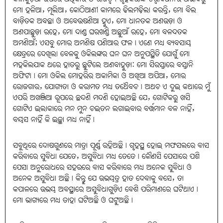
ମୋ ହଳିଆ, ମୂଲିଆ, କୋଠିଆଣୀ କାମରେ ଢିଲମଢ଼ିଲା କରନ୍ତି, ମୋ ବିଲ
ବାଡ଼ିତକ ଅବଛା ଓ ଅବେଉଷଣିଆ ହୁଏ, ମୋ ଧାନତକ ଅଣଉଡ଼ା ଓ
ଅଣପାଛୁଡ଼ା ରହେ, ମୋ ଦାଣ୍ଡ ଘରଖଣ୍ଡି ଅଛୁଆଁ ରହେ, ମୋ ବଳଦତକ
ଅମଣିଆଁ; ଏସବୁ ମୋର ଅମଣିଷ ପଣିଆର ଫଳ। ଏଣେ ମଧ୍ୟ ବ୍ୟବସାୟ
କ୍ଷେତ୍ରରେ ଦେଖିଲା ବେଳକୁ ଓକିଲଙ୍କର ଘନ ଘନ ଅନୁପସ୍ଥିତି ଯୋଗୁଁ ମୋ
ମହକିଲଯାକ ଥରେ ହାତରୁ ଛୁଟିଲେ ଅଣବାହୁଡ଼ା: ମୋ ସିରସ୍ତାରେ ବସ୍ତାନି
ଅଫିଟା। ମୋ ଓକିଲ ମୋହରିର ଅକାମିକା ଓ ଅଖିଆ ଅପିଆ, ମୋର
ରୋଜଗାର, ଯୋଗ୍ୟତା ଓ କରାମତ ମଧ୍ୟ ତଥୈବଚ। ଅଥଚ ଏ ଦୁଇ କଥାରେ ମୁଁ
ଏପରି ଅଖଞ୍ଜିଆ ରୂପରେ ଛନ୍ଦଣି ମନ୍ଦଣି ହୋଇଅଛି ଯେ, ଗୋଟିକରୁ ଖସି
ଗୋଟିଏ ଇଲାକାରେ ମନ ମୁନ ଚଇତନ ଲଗାଇବାର ବର୍ତ୍ତମାନ ବଳ ନାହିଁ,
ବୟସ ନାହିଁ କି ଇଚ୍ଛା ମଧ୍ୟ ନାହିଁ।
ସବୁଥିରେ ଦୋଷଗୁଣରେ ମାତ୍ରା ପୂର୍ଣ୍ଣ ରହିଅଛି। ଗୃହସ୍ଥ ହୋଇ ମଫସଲରେ ବାସ
କରିବାରେ ସୁବିଧା ଯେତେ, ଅସୁବିଧା ମଧ୍ୟ ତେତେ। କୌଣସି ପେସାରେ ପଶି
ପେସା ଅନୁରୋଧରେ ସହରରେ ବାସ କରିବାରେ ମଧ୍ୟ ଅନେକ ସୁବିଧା ଓ
ଅନେକ ଅସୁବିଧା ଅଛି। କିନ୍ତୁ ଯେ ଉଭୟତ୍ର ହାତ ଦେବାକୁ ବସେ, ତା
କପାଳରେ ଉଭୟ ଅବସ୍ଥାରେ ଅସୁବିଧାଗୁଡ଼ିଏ ବେଶି ପରିମାଣରେ ଘଟିଥାଏ।
ମୋ ଭାଗ୍ୟରେ ମଧ୍ୟ ତାହା ଘଟିଅଛି ଓ ଘଟୁଅଛି।