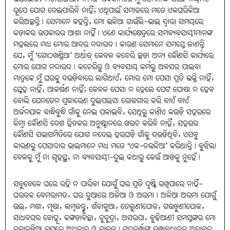
ରୂପେ ଯୋଗ ଦେଇପାରିବି ନାହିଁ; ଏଥିପାଇଁ ସମାଜରେ ମତେ ଏକଘରିକିଆ
କରିଅଛନ୍ତି। ସେମାନେ କହନ୍ତି, ମୋ ଭଳିଆ ଗାଉଁଲି-ଭାଇ ଦ୍ୱାରା ସମୟରେ
କଡ଼ାକର ଉପକାରର ଆଶା ନାହିଁ। ଏଣେ କାର୍ଯ୍ୟକ୍ଷେତ୍ରରେ ସମବ୍ୟବସାୟୀମାନଙ୍କ
ମହଲରେ ମଧ୍ୟ ମୋର ଆଦର ନଦାରଦ। କାରଣ ସେମାନେ ସମସ୍ତେ ଜାଣନ୍ତି
ଯେ, ମୁଁ ‘ଗୋଠଖଣ୍ଡିଆ’ ଅର୍ଥାତ୍‌ କେବଳ କଚେରି ଛଡ଼ା ଅନ୍ୟ କୌଣସି କାର୍ଯ୍ୟରେ
ମୋର ଯୋଗ ନଦାରଦ। କଚେରିରୁ ଓ ବ୍ୟବସାୟ କର୍ମରୁ ଅବସର ପାଇବା
ମାତ୍ରକେ ମୁଁ ଘରକୁ ଦଉଡ଼ିବାରେ ଲାଗିଥାଏଁ, ମୋର ମୋ ପେସା ପ୍ରତି ଭକ୍ତି ନାହିଁ,
ସ୍ନେହ ନାହିଁ, ଆକର୍ଷଣ ନାହିଁ; କେବଳ ପେସା ନ ହେଲେ ପେଟ ପୋଷା ନ ହେବ
ବୋଲି ଯେନତେନ ପ୍ରକାରେଣ ଦୁଇପଇସା ରୋଜଗାର କରି ବାଏଁ ବାଏଁ
ଅର୍ଜନଯାକ ବାନ୍ଧିବୁନ୍ଧି ଗାଁକୁ ନେଇ ପଳାଇବି, ସେଥିରୁ କାଣିଏ କଉଡ଼ି ସହରରେ
କିମ୍ବା କୌଣସି ଦେଶ ହିତକର ଅନୁଷ୍ଠାନରେ ଖରଚ କରିବି ନାହିଁ, ସହରର
କୌଣସି ସଭାସମିତିରେ ଯୋଗ ନଦେଇ ହରଘଡ଼ି ଗାଁକୁ ଦଉଡ଼ିଥିବି, ଏସବୁ
କାରଣରୁ ପେସାଦାର ଭାଇମାନେ ମଧ୍ୟ ମତେ ‘ଏକ-ଚଉକିଆ’ କରିଥାନ୍ତି। ବୁଝିଲା
ବେଳକୁ ମୁଁ ନା ଗୃହସ୍ଥ, ନା ବ୍ୟବସାୟୀ-ଦୁଇ କଥାରୁ କେଉଁ ଆଡ଼କୁ ନୁହେଁ।
ସବୁବେଳେ ଘରେ ରହି ନ ପାରିବା ଯୋଗୁଁ ଘର ପ୍ରତି ଦୃଷ୍ଟି ରଖିପାରେ ନାହିଁ-
ଘରତକ ବେମରାମତ, ଘର ଦୁଆରେ ଅଳିଆ ଓ ଅରମା। ଅଳିଆ ଅରମା ଯୋଗୁଁ
ଉଇ, ମଶା, ମୂଷା, ଲମ୍ବଜନ୍ତୁ, ଶଁବାଳୁଆ, ତେଲୁଣୀପୋକ, ଗଉଡ଼ୁଣୀପୋକ,
ସାଧବଘର ବୋହୂ, କଙ୍କଡ଼ାବିଛା, ଚୁଚୁନ୍ଦ୍ରା, ଅସରପା, ବୁଢ଼ିଆଣୀ ସମସ୍ତଙ୍କର ମୋ
କଳାକୁଡ଼ିଆ ଉପରେ ଅଧିକାର ଓ ରାଜତ୍ୱ। ଗୃହକର୍ତ୍ତାଙ୍କ ତତ୍ତ୍ୱାବଧାନର ଅଭାବରୁ