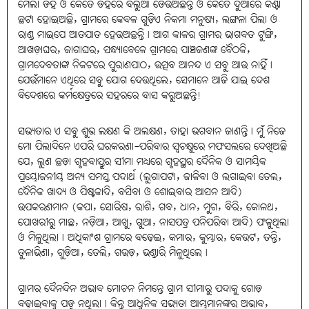
ମେଲା ଡିହ ଓ କେତେ ଡିହରେ ବିଲୁଆ ଡେଉଁଅଛନ୍ତି ଓ କେତେ ଦୁଆରେ କଣ୍ଟା
ଛଟା ହୋଇଅଛି, ଗ୍ରାମରେ କେବଳ ଗୁଡ଼ିଏ ନିକମା ମନୁଷ୍ୟ, ଲଙ୍ଗଳା ପିଲା ଓ
ରାଣ୍ଡ ମାଇପେ ଆତଯାତ ହେଉଅଛନ୍ତି। ଆଗ କାଳର ଗ୍ରାମର ଭାଗବତ ଟୁଙ୍ଗି,
ଆଖଡ଼ାଘର, ଜାଗାଘର, ସନ୍ଧ୍ୟାବେଳେ ଗ୍ରାମରେ ପାଞ୍ଚଜଣଙ୍କ ବୈଠକି,
ଗ୍ରାମଦେବତାଙ୍କ ନିକଟରେ ପୁରାଣପାଠ, ଉତ୍ସବ ଆନନ୍ଦ ଏ ସବୁ ଆଉ ନାହିଁ।
ଯେଉଁମାନେ ଏଥିରେ ସବୁ ଯୋଗ ଦେଉଥିଲେ, ସେମାନେ ଆଜି ଯାଇ ଦେଶ
ବିଦେଶରେ କର୍ମକ୍ଷେତ୍ରରେ ସହରରେ ବାସ କରୁଅଛନ୍ତି!
ସଭ୍ୟତାର ଏ ସବୁ ଶୁଭ ଲକ୍ଷଣ କି ଅଲକ୍ଷଣ, ତାହା ଭଗବାନ ଜାଣନ୍ତି। ମୁଁ ନିଜେ
ମୋ ପିଲାଦିନେ ଏପରି ଘରକରଣା-ପରିବାର ସ୍ୱଚକ୍ଷୁରେ ମଫସଲରେ ଦେଖିଅଛି
ଯେ, ଲୁଣ ଛଡ଼ା ଗୃହବାସ୍ତୁର ସୀମା ମଧ୍ୟରେ ଗୃହସ୍ଥର ଦୈନିକ ଓ ସାମୟିକ
ପ୍ରୟୋଜନୀୟ ଅନ୍ୟ ସମସ୍ତ ପଦାର୍ଥ (ଲୁଗାପଟା, ଜାଳିବା ଓ ଲଗାଇବା ତେଲ,
ଦୈନିକ ଖାଦ୍ୟ ଓ ପିଷ୍ଟକାଦି, ବସିବା ଓ ଶୋଇବାର ଆସନ ଆଦି)
ଉପକରଣମାନ (କପା, ସୋରିଷ, ରାଶି, ଗବ, ଧାନ, ମୁଗ, ବିରି, କୋଳଥ,
ପୋଖରୀରୁ ମାଛ, ନଡ଼ିଆ, ଆଖୁ, ଗୁଆ, ନାସପତ୍ର ପନିପରିବା ଆଦି) ଫଳୁଥିଲା
ଓ ମିଳୁଥିଲା। ଅଧିକାଂଶ ଗ୍ରାମରେ ବଢ଼େଇ, କମାର, କୁମ୍ଭାର, କେଉଟ, ତନ୍ତି,
ତୁଳାଭିଣା, ଗୁଡ଼ିଆ, ତେଲି, ଗଉଡ଼, ଭଣ୍ଡାରି ମିଳୁଥିଲେ।
ଗ୍ରାମର ଦୈନନ୍ଦିନ ଅଭାବ ମୋଚନ ନିମନ୍ତେ ଗ୍ରାମ ସୀମାରୁ ପଦାକୁ ଗୋଡ଼
ବଢ଼ାଇବାକୁ ପଡ଼ୁ ନଥିଲା। କିନ୍ତୁ ଆଧୁନିକ ସଭ୍ୟତା ଆମ୍ଭମାନଙ୍କର ଅଭାବ,