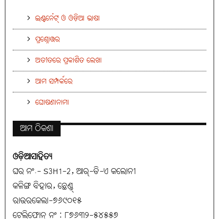
ଇଣ୍ଟର୍ନେଟ୍ ଓ ଓଡ଼ିଆ ଭାଷା
ପ୍ରଶ୍ନୋତ୍ତର
ଅତୀତରେ ପ୍ରକାଶିତ ଲେଖା
ଆମ ସମ୍ପର୍କରେ
ଘୋଷଣାନାମା
ଆମ ଠିକଣା
ଓଡ଼ିଆସାହିତ୍ୟ
ଘର ନଂ.- S3H1-2, ଆର୍-ଡି-ଏ କଲୋନୀ
କଳିଙ୍ଗ ବିହାର, ଛେଣ୍ଡ୍
ରାଉରକେଲା-୭୬୯୦୧୫
ଟେଲିଫୋନ୍ ନଂ : ୮୭୬୩୨-୫୪୫୫୭