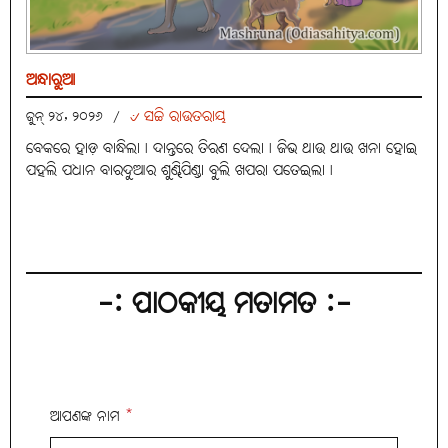
ଅନ୍ଧାରୁଆ
୰ ସଚ୍ଚି ରାଉତରାୟ
ଜୁନ୍ ୨୪, ୨୦୨୬
/
ବେକରେ ହାଡ଼ ବାନ୍ଧିଲା। ଦାନ୍ତରେ ତିରଣ ଦେଲା। ଜିଭ ଥାଉ ଥାଉ ଖନା ହୋଇ
ପହଲି ପଧାନ ବାରଦୁଆର ଶୁଣ୍ଢିପିଣ୍ଡା ବୁଲି ଖପରା ପତେଇଲା।
-: ପାଠକୀୟ ମତାମତ :-
ଆପଣଙ୍କ ନାମ
*