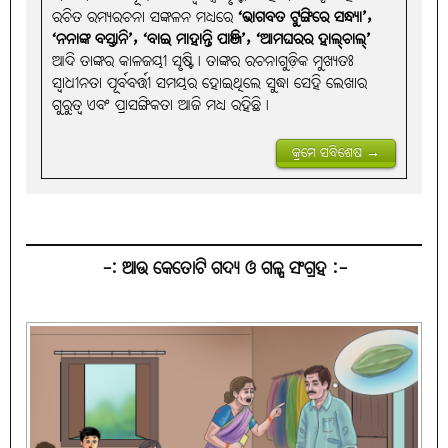
ରଚିତ ରମ୍ୟରଚନା ସଙ୍କଳନ ମଧ୍ୟରେ
‘ଭାଗବତ ଟୁଙ୍ଗିରେ ସନ୍ଧ୍ୟା’,
‘ନନାଙ୍କ ବସ୍ତାନି’, ‘ବାଇ ମାହାନ୍ତି ପାଞ୍ଜି’, ‘ଆମଘରର ହାଲ୍‌ଚାଲ୍‌’
ଆଦି ତାଙ୍କର କାଳଜୟୀ ସୃଷ୍ଟି। ତାଙ୍କର ରଚନାଗୁଡ଼ିକ ମୁଖ୍ୟତଃ
ସ୍ବାଧୀନତା ପୂର୍ବବର୍ତ୍ତୀ ସମୟର ହୋଇଥିଲେ ସୁଦ୍ଧା ସେହି ଲେଖାର
ଗୁରୁତ୍ବ ଏବଂ ପ୍ରାସଙ୍ଗିକତା ଆଜି ମଧ୍ୟ ରହିଛି।
କ୍ରମେ ସବିଶେଷ →
-: ଆଉ କେତୋଟି ଗଦ୍ୟ ଓ ଗଳ୍ପ ସଂଗ୍ରହ :-