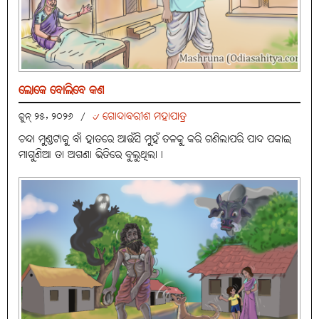
ଲୋକେ ବୋଲିବେ କଣ
୰ ଗୋଦାବରୀଶ ମହାପାତ୍ର
ଜୁନ୍ ୨୫, ୨୦୨୬
/
ଚନ୍ଦା ମୁଣ୍ଡଟାକୁ ବାଁ ହାତରେ ଆଉଁସି ମୁହଁ ତଳକୁ କରି ଗଣିଲାପରି ପାଦ ପକାଇ
ମାଗୁଣିଆ ତା ଅଗଣା ଭିତିରେ ବୁଲୁଥିଲା।