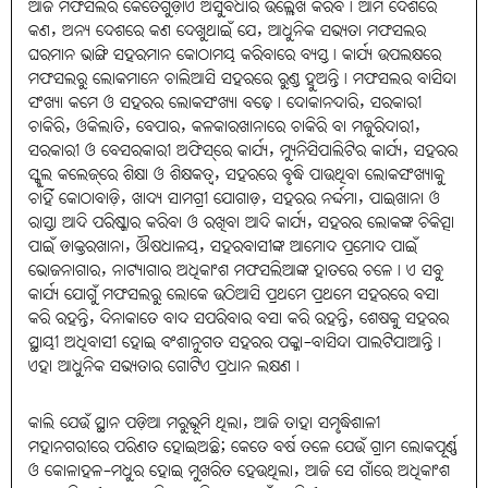
ଆଜି ମଫସଲର କେତେଗୁଡ଼ାଏ ଅସୁବିଧାର ଉଲ୍ଲେଖ କରିବି। ଆମ ଦେଶରେ
କଣ, ଅନ୍ୟ ଦେଶରେ କଣ ଦେଖୁଥାଇଁ ଯେ, ଆଧୁନିକ ସଭ୍ୟତା ମଫସଲର
ଘରମାନ ଭାଙ୍ଗି ସହରମାନ କୋଠାମୟ କରିବାରେ ବ୍ୟସ୍ତ। କାର୍ଯ୍ୟ ଉପଲକ୍ଷରେ
ମଫସଲରୁ ଲୋକମାନେ ଚାଲିଆସି ସହରରେ ରୁଣ୍ଡ ହୁଅନ୍ତି। ମଫସଲର ବାସିନ୍ଦା
ସଂଖ୍ୟା କମେ ଓ ସହରର ଲୋକସଂଖ୍ୟା ବଢ଼େ। ଦୋକାନଦାରି, ସରକାରୀ
ଚାକିରି, ଓକିଲାତି, ବେପାର, କଳକାରଖାନାରେ ଚାକିରି ବା ମଜୁରିଦାରୀ,
ସରକାରୀ ଓ ବେସରକାରୀ ଅଫିସ୍‌ରେ କାର୍ଯ୍ୟ, ମ୍ୟୁନିସିପାଲିଟିର କାର୍ଯ୍ୟ, ସହରର
ସ୍କୁଲ କଲେଜ୍‌ରେ ଶିକ୍ଷା ଓ ଶିକ୍ଷକତ୍ବ, ସହରରେ ବୃଦ୍ଧି ପାଉଥିବା ଲୋକସଂଖ୍ୟାକୁ
ଚାହିଁ କୋଠାବାଡ଼ି, ଖାଦ୍ୟ ସାମଗ୍ରୀ ଯୋଗାଡ଼, ସହରର ନର୍ଦ୍ଦମା, ପାଇଖାନା ଓ
ରାସ୍ତା ଆଦି ପରିଷ୍କାର କରିବା ଓ ରଖିବା ଆଦି କାର୍ଯ୍ୟ, ସହରର ଲୋକଙ୍କ ଚିକିତ୍ସା
ପାଇଁ ଡାକ୍ତରଖାନା, ଔଷଧାଳୟ, ସହରବାସୀଙ୍କ ଆମୋଦ ପ୍ରମୋଦ ପାଇଁ
ଭୋଜନାଗାର, ନାଟ୍ୟାଗାର ଅଧିକାଂଶ ମଫସଲିଆଙ୍କ ହାତରେ ଚଳେ। ଏ ସବୁ
କାର୍ଯ୍ୟ ଯୋଗୁଁ ମଫସଲରୁ ଲୋକେ ଉଠିଆସି ପ୍ରଥମେ ପ୍ରଥମେ ସହରରେ ବସା
କରି ରହନ୍ତି, ଦିନାକାତେ ବାଦ ସପରିବାର ବସା କରି ରହନ୍ତି, ଶେଷକୁ ସହରର
ସ୍ଥାୟୀ ଅଧିବାସୀ ହୋଇ ବଂଶାନୁଗତ ସହରର ପକ୍କା-ବାସିନ୍ଦା ପାଲଟିଯାଆନ୍ତି।
ଏହା ଆଧୁନିକ ସଭ୍ୟତାର ଗୋଟିଏ ପ୍ରଧାନ ଲକ୍ଷଣ।
କାଲି ଯେଉଁ ସ୍ଥାନ ପଡ଼ିଆ ମରୁଭୂମି ଥିଲା, ଆଜି ତାହା ସମୃଦ୍ଧିଶାଳୀ
ମହାନଗରୀରେ ପରିଣତ ହୋଇଅଛି; କେତେ ବର୍ଷ ତଳେ ଯେଉଁ ଗ୍ରାମ ଲୋକପୂର୍ଣ୍ଣ
ଓ କୋଳାହଳ-ମଧୁର ହୋଇ ମୁଖରିତ ହେଉଥିଲା, ଆଜି ସେ ଗାଁରେ ଅଧିକାଂଶ