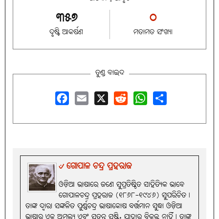
୩୫୭
୦
ଦୃଷ୍ଟି ଆକର୍ଷଣ
ମତାମତ ସଂଖ୍ୟା
ତୁଣ୍ଡ ବାଇଦ
Facebook
Email
X
Reddit
WhatsApp
Share
୰ ଗୋପାଳ ଚନ୍ଦ୍ର ପ୍ରହରାଜ
ଓଡ଼ିଆ ଭାଷାରେ ଜଣେ ସୁପ୍ରତିଷ୍ଠିତ ସାହିତ୍ୟିକ ଭାବେ
ଗୋପାଳଚନ୍ଦ୍ର ପ୍ରହରାଜ (୧୮୬୮-୧୯୪୬) ସୁପରିଚିତ।
ତାଙ୍କ ଦ୍ବାରା ସଙ୍କଳିତ ପୁର୍ଣ୍ଣଚନ୍ଦ୍ର ଭାଷାକୋଷ ବର୍ତ୍ତମାନ ସୁଦ୍ଧା ଓଡ଼ିଆ
ଭାଷାର ଏକ ଅମୂଲ୍ୟ ଏବଂ ସ୍ବତନ୍ତ୍ର ସୃଷ୍ଟି, ଯାହାର ବିକଳ୍ପ ନାହିଁ। ତାଙ୍କ