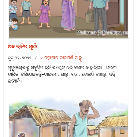
ଅନ୍ଧ ରାତିର ସୂର୍ଯ୍ୟ
୰ ମହାପାତ୍ର ନୀଳମଣି ସାହୁ
ଜୁନ୍ ୨୬, ୨୦୨୬
/
ମୃତ୍ୟୁଞ୍ଜୟବାବୁ ସବୁଦିନ ଭଳି ବାସ୍କେଟ୍ ଧରି ବଜାର ବାହାରିଲେ। ଘରଣୀ
ତାଲିକା କରିଦେଇଛନ୍ତି-ବାଇଗଣ, ସାରୁ, ଖଡ଼ା, ବୋଇତି କଖାରୁ, ଜହ୍ନି
ଇତ୍ୟାଦି।