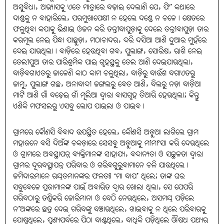
ଅସୁବିଧା, ଅଭ୍ୟାସକୁ ଏତେ ମାତ୍ରାରେ ବଢ଼ାଇ ଦେଲାଣି ଯେ, ଫି’ କଥାରେ
ଦାଣ୍ଡକୁ ନ ବାହାରିଲେ, ପରମୁଖାପେକ୍ଷୀ ନ ହେଲେ ଦଣ୍ଡେ ନ ଚଳେ। କ୍ଷେତରେ
ଫଳୁଥିବା କପାକୁ ଭିଣାଇ ଓଜନ କରି ତନ୍ତୀବାପୁଡ଼ାକୁ ଦେଲେ ତନ୍ତୀବାପୁଡ଼ା ତାର
କରମୂଲ ନେଇ ପିନ୍ଧା ପାଛୁଡ଼ା, ମଠାଚାଦର, ଦରି ଦସିଆ ଆଣି ଦୁଆର ମୁହଁରେ
ଦେଇ ଯାଉଥିଲା। ବାଡ଼ିରେ ହେଉଥିବା ଗବ, ପୁଲାଙ୍ଗ, ସୋରିଷ, ରାଶି ନେଇ
ତେଲୀପୁଅ ତାର ପାରିଶ୍ରମିକ ପାଇ ଗୃହସ୍ଥକୁ ତେଲ ଆଣି ଦେଇଯାଉଥିଲା,
ବାଡ଼ିବଗାଏତରୁ ଜାଳେଣି କାଠ କାମ ଚଳୁଥିଲା, ବାଡ଼ିରୁ ବାଉଁଶ ବଗାଏତରୁ
ଜାମୁ, ପୁଲାଙ୍ଗ ଗଛ, ଅନାବାଦୀ ଜଙ୍ଗଲରୁ ବେତ ଆଣି, ବିଲରୁ ନଡ଼ା ବାଡ଼ିଆ
ମାଟି ଆଣି ଗାଁ ବଢ଼େଇ ଗାଁ ମୂଲିଆ ଦ୍ୱାରା ବାସଗୃହ ତିଆରି ହେଉଥିଲା; କିନ୍ତୁ
ଏଣିକି ମଫସଲରୁ ଏସବୁ ଲୋପ ପାଇଲା ଓ ପାଇବ।
ଗ୍ରାମରେ କୌଣସି ବିବାଦ ଉପସ୍ଥିତ ହେଲେ, କୌଣସି ଅଡ଼ୁଆ ଲାଗିଲେ ଗ୍ରାମ
ମହାଜନେ ବସି ଦିଅଁଙ୍କ ଚକଡ଼ାରେ ସେସବୁ ଅଡ଼ୁଆକୁ ମୀମାଂସା କରି ଦେଉଥିଲେ
ଓ ଗ୍ରାମରେ ଅବସ୍ଥାପନ୍ନ ବ୍ୟକ୍ତିମାନଙ୍କ ସାହାଯ୍ୟ, ବଦାନ୍ୟତା ଓ ସଚ୍ଛଳତା ଦ୍ୱାରା
ଗ୍ରାମର ଦୂରବସ୍ଥାପନ୍ନ ପରିବାର ଓ ଗରିବଗୁରୁବାମାନେ ଚଳି ଯାଉଥିଲେ।
ଜମିଦାରମାନେ ରୟତମାନଙ୍କର ଫଳତଃ ‘ମା ବାପ’ ଥିଲେ; ତାଙ୍କ ଘର
ସବୁବେଳେ ପ୍ରଜାମାନଙ୍କ ପାଇଁ ଅବାରିତ ଦ୍ବାର ଖୋଲା ଥିଲା, ସେ ଯେପରି
ଗରିବଠାରୁ ତଣ୍ଡିକରି ଜୋରିମାନା ଓ ବେଠି ନେଉଥିଲେ, ଅସମୟ ପଡ଼ିଲେ
ନ’ଅଙ୍କରେ ଛତ୍ର ଦେଇ ଗରିବଙ୍କୁ ବଞ୍ଚାଉଥିଲେ, ଖାଇବାକୁ ନ ଥିଲେ ପରିବାରକୁ
ପୋଷୁଥିଲେ, ପୁଣ୍ୟପର୍ବରେ ପିଠା ବାଣ୍ଟୁଥିଲେ, ବାଧିକି ପଡ଼ିଥିଲେ ଔଷଧ ପଥ୍ୟର