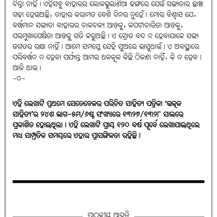
ଚିନ୍ତା ନାହିଁ। ଏହିସବୁ ବାହାରର ଲୋକଭୁଲାଣିଆ ଢଙ୍ଗରେ ଯେଉଁ ସଭ୍ୟତାର ଛାଞ୍ଚ
ଗଢ଼ା ହେଉଅଛି, ତାହାର କରାମତ ବେଶି ଦିନର ନୁହେଁ। ମୋର ବିଶ୍ୱାସ ଯେ,
ବର୍ତ୍ତମାନ ସଭ୍ୟତା ବାହାରର ଚାକଚକ୍ୟ ଆଡ଼କୁ, କପଟାଚାରିତା ଆଡ଼କୁ,
ପରମୁଖାପେକ୍ଷିତା ଆଡ଼କୁ ଗତି କରୁଅଛି। ଏ ସ୍ରୋତ ବନ୍ଦ ନ ହେବାଯାକେ ସଭ୍ୟ
ଜଗତର ରକ୍ଷା ନାହିଁ। ଆମେ ସମସ୍ତେ ସେହି ସୁଅରେ ଭାସୁଥାଉଁ। ଏ ଅବସ୍ଥାରେ
ପରିବର୍ତ୍ତନ ନ ହେବା ପର୍ଯ୍ୟନ୍ତ ଆମର ଥଳକୂଳ କିଛି ଠିକଣା ନାହିଁ, କି ନ ହେବ।
ଆଜି ଥାଉ।
-୦-
ଏହି ଲେଖାଟି ପ୍ରଥମେ ସେତେବେଳର ପରିଚିତ ସାହିତ୍ୟ ପତ୍ରିକା ‘ଉତ୍କଳ
ସାହିତ୍ୟ’ର ୨୪ଶ ଭାଗ-୫ମ/୬ଷ୍ଠ ସଂଖ୍ୟାରେ ୧୩୨୭/୧୩୨୮ ସାଲରେ
ପ୍ରକାଶିତ ହୋଇଥିଲା। ଏହି ଲେଖାଟି ପ୍ରାୟ ୧୨୦ ବର୍ଷ ପୂର୍ବେ ଲେଖାଯାଇଥିଲେ
ମଧ୍ୟ ସାମ୍ପ୍ରତିକ ସମୟରେ ଏହାର ପ୍ରାସଙ୍ଗିକତା ରହିଛି।
ପାଠକୀୟ ଆଦୃତି