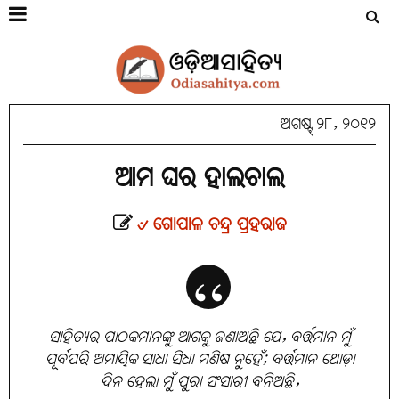
ଅଗଷ୍ଟ୍ ୨୮, ୨୦୧୨
ଆମ ଘର ହାଲଚାଲ
୰ ଗୋପାଳ ଚନ୍ଦ୍ର ପ୍ରହରାଜ
ସାହିତ୍ୟର ପାଠକମାନଙ୍କୁ ଆଗକୁ ଜଣାଅଛି ଯେ, ବର୍ତ୍ତମାନ ମୁଁ
ପୂର୍ବପରି ଅମାୟିକ ସାଧା ସିଧା ମଣିଷ ନୁହେଁ; ବର୍ତ୍ତମାନ ଥୋଡ଼ା
ଦିନ ହେଲା ମୁଁ ପୁରା ସଂସାରୀ ବନିଅଛି,