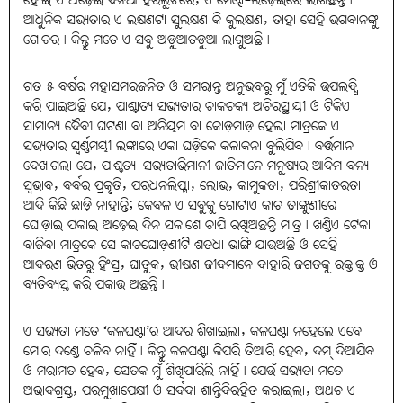
ହୋଇ ଏ ଅଢ଼େଇ ଦିନିଆ ହରିଲୁଟରେ, ଏ ମେଣ୍ଢା-ଲଢ଼େଇରେ ଲାଗିଛନ୍ତି।
ଆଧୁନିକ ସଭ୍ୟତାର ଏ ଲକ୍ଷଣଟା ସୁଲକ୍ଷଣ କି କୁଲକ୍ଷଣ, ତାହା ସେହି ଭଗବାନଙ୍କୁ
ଗୋଚର। କିନ୍ତୁ ମତେ ଏ ସବୁ ଅଡ଼ୁଆତଡ଼ୁଆ ଲାଗୁଅଛି।
ଗତ ୫ ବର୍ଷର ମହାସମରଜନିତ ଓ ସମରାନ୍ତ ଅନୁଭବରୁ ମୁଁ ଏତିକି ଉପଲବ୍ଧି
କରି ପାଇଅଛି ଯେ, ପାଶ୍ଚାତ୍ୟ ସଭ୍ୟତାର ଚାକଚକ୍ୟ ଅଚିରସ୍ଥାୟୀ ଓ ଟିକିଏ
ସାମାନ୍ୟ ଦୈବୀ ଘଟଣା ବା ଅନିୟମ ବା କୋଡ଼ମାଡ଼ ହେଲା ମାତ୍ରକେ ଏ
ସଭ୍ୟତାର ସ୍ବର୍ଣ୍ଣମୟୀ ଲଙ୍କାରେ ଏକା ଘଡ଼ିକେ କଳାକନା ବୁଲିଯିବ। ବର୍ତ୍ତମାନ
ଦେଖାଗଲା ଯେ, ପାଶ୍ଚତ୍ୟ-ସଭ୍ୟତାଭିମାନୀ ଜାତିମାନେ ମନୁଷ୍ୟର ଆଦିମ ବନ୍ୟ
ସ୍ୱଭାବ, ବର୍ବର ପ୍ରକୃତି, ପରଧନଲିପ୍ସା, ଲୋଭ, କାମୁକତା, ପରିଶ୍ରୀକାତରତା
ଆଦି କିଛି ଛାଡ଼ି ନାହାନ୍ତି; କେବଳ ଏ ସବୁକୁ ଗୋଟାଏ କାଚ ଢାଙ୍କୁଣୀରେ
ଘୋଡ଼ାଇ ପକାଇ ଅଢ଼େଇ ଦିନ ସକାଶେ ଚାପି ରଖିଅଛନ୍ତି ମାତ୍ର। ଖଣ୍ଡିଏ ଟେକା
ବାଜିବା ମାତ୍ରକେ ସେ କାଚଘୋଡ଼ଣୀଟିି ଶତଧା ଭାଙ୍ଗି ଯାଉଅଛି ଓ ସେହି
ଆବରଣ ଭିତରୁ ହିଂସ୍ର, ଘାତୁକ, ଭୀଷଣ ଜୀବମାନେ ବାହାରି ଜଗତକୁ ରକ୍ତାକ୍ତ ଓ
ବ୍ୟତିବ୍ୟସ୍ତ କରି ପକାଉ ଅଛନ୍ତି।
ଏ ସଭ୍ୟତା ମତେ ‘କଳଘଣ୍ଟା’ର ଆଦର ଶିଖାଇଲା, କଳଘଣ୍ଟା ନହେଲେ ଏବେ
ମୋର ଦଣ୍ଡେ ଚଳିବ ନାହିଁ। କିନ୍ତୁ କଳଘଣ୍ଟା କିପରି ତିଆରି ହେବ, ଦମ୍‌ ଦିଆଯିବ
ଓ ମରାମତ ହେବ, ସେତକ ମୁଁ ଶିଖିପାରିଲି ନାହିଁ। ଯେଉଁ ସଭ୍ୟତା ମତେ
ଅଭାବଗ୍ରସ୍ତ, ପରମୁଖାପେକ୍ଷୀ ଓ ସର୍ବଦା ଶାନ୍ତିବିରହିତ କରାଇଲା, ଅଥଚ ଏ