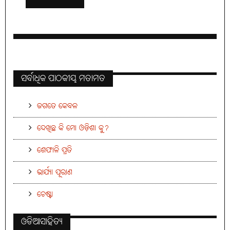
ସର୍ବାଧିକ ପାଠକୀୟ ମତାମତ
ଜଗତେ କେବଳ
ଦେଖିଛ କି ମୋ ଓଡ଼ିଶା କୁ?
ଶେଫାଳି ପ୍ରତି
ଭାର୍ଯ୍ୟା ପୂରାଣ
ଚେଷ୍ଟା
ଓଡିଆସାହିତ୍ୟ