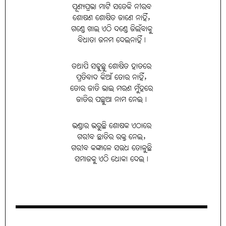
ପୂଣ୍ୟପ୍ରଭା ମାଟି ସତେକି ନୀରବ
ଶୋଷଣ ଶୋଷିତ ଜାଣେ ନାହିଁ,
ଗଣ୍ଡେ ଖାଇ ଏଠି ଦଣ୍ଡେ ଜିଇଁବାକୁ
ବିଧାତା ଜନମ ଦେଇନାହିଁ।
ତଥାପି ସଢୁଛୁ ଶୋଷିତ ହାତରେ
ପ୍ରତିବାଦ କିଆଁ ତୋର ନାହିଁ,
ତୋର ଜାତି ଭାଇ ମରଣ ମୁଁହରେ
ଜାତିର ପଛୁଆ ନାମ ନେଇ।
ଭଣ୍ଡାର ଭରୁଛି ଶୋଷକ ଏଠାରେ
ଗରୀବ ଛାତିର ରକ୍ତ ନେଇ,
ଗରୀବ କଙ୍କାଳେ ସଉଧ ତୋଳୁଛି
ସମାଜକୁ ଏଠି ଧୋକା ଦେଇ।