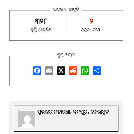
ପାଠକୀୟ ଆଦୃତି
୩୨୮
୨
ଦୃଷ୍ଟି ଆକର୍ଷଣ
ମନ୍ତବ୍ୟ ସଂଖ୍ୟା
ତୁଣ୍ଡ ବାଇଦ
Facebook
Email
X
Reddit
WhatsApp
Share
ପ୍ରଭାକର ମହାରଣା, ନନ୍ଦପୁର, କୋରାପୁଟ