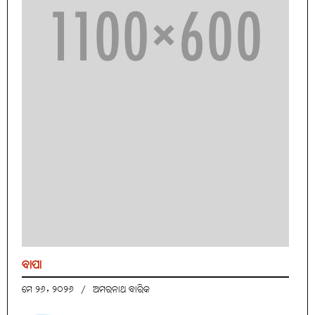
ବାପା
ମେ ୨୬, ୨୦୨୬
/
ଅମରନାଥ ବାରିକ