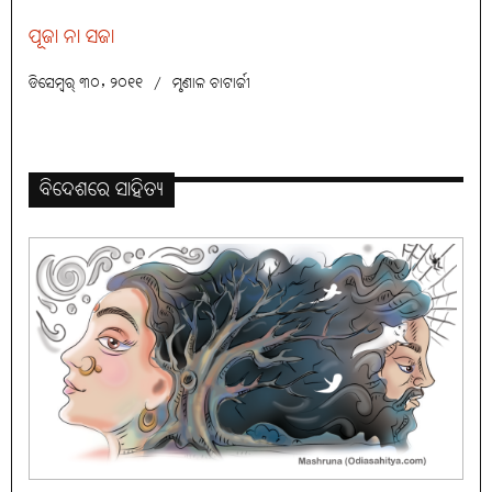
ପୂଜା ନା ସଜା
ଡିସେମ୍ବର୍ ୩୦, ୨୦୧୧
/
ମୃଣାଳ ଚାଟାର୍ଜୀ
ବିଦେଶରେ ସାହିତ୍ୟ