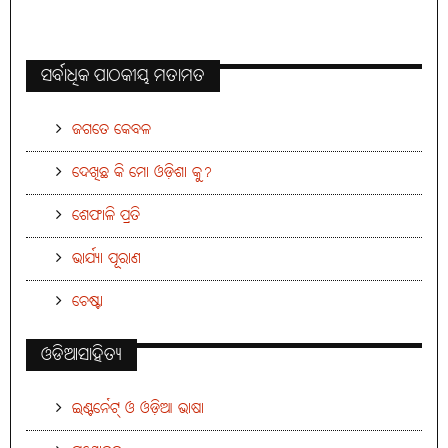
ସର୍ବାଧିକ ପାଠକୀୟ ମତାମତ
ଜଗତେ କେବଳ
ଦେଖିଛ କି ମୋ ଓଡ଼ିଶା କୁ?
ଶେଫାଳି ପ୍ରତି
ଭାର୍ଯ୍ୟା ପୂରାଣ
ଚେଷ୍ଟା
ଓଡିଆସାହିତ୍ୟ
ଇଣ୍ଟର୍ନେଟ୍ ଓ ଓଡ଼ିଆ ଭାଷା