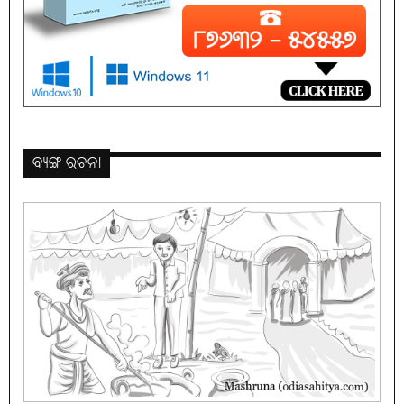
ବ୍ୟଙ୍ଗ ରଚନା