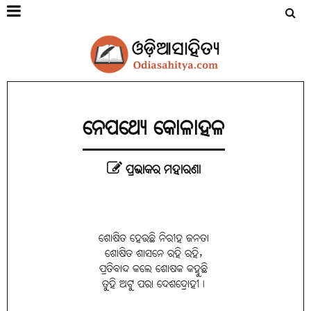
ନେପଥ୍ୟେ କୋଳାହଳ
ପ୍ରଭାକର ମହାରଣା
ଶୋଷିତ ହେଉଛି ନିରୀହ ଜନତା
ଶୋଷିତ ଶାସନେ ରହି ରହି,
ପ୍ରତିବାଦ କଲେ ଶୋଷକ କହୁଛି
ତୁହି ଅଟୁ ପରା ଦେଶଦ୍ରୋହୀ।