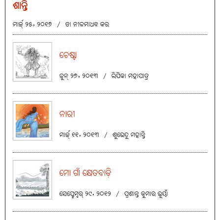
ଶାନ୍ତି
ମାର୍ଚ୍ଚ୍ ୨୫, ୨୦୧୭
/
ଡା ନୀଳମାଧବ କର
ଚେଷ୍ଟା
ଜୁନ୍ ୨୭, ୨୦୧୩
/
ଲିପିକା ମହାପାତ୍ର
ନାରୀ
ମାର୍ଚ୍ଚ୍ ୧୧, ୨୦୧୩
/
ଶୁଭେନ୍ଦୁ ମହାନ୍ତି
ମୋ ଗାଁ କ୍ଷେତବାଡ଼ି
ସେପ୍ଟେମ୍ବର୍ ୨୯, ୨୦୧୨
/
ପ୍ରଶାନ୍ତ କୁମାର ଭୂୟାଁ