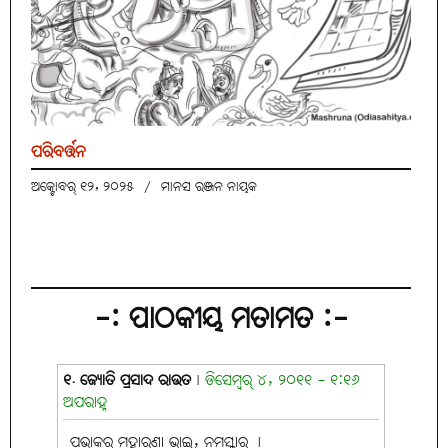
ପରିବର୍ତ୍ତନ
ଅକ୍ଟୋବର୍ ୧୨, ୨୦୨୫
/
ମାନସ ରଞ୍ଜନ ନାୟକ
-: ପାଠକୀୟ ମତାମତ :-
୧. ଜ୍ୟୋତି ପ୍ରସାଦ ରାଉତ
|
ଡିସେମ୍ବର୍ ୪, ୨୦୧୧ - ୧:୧୬
ଅପରାହ୍ନ
ପ୍ରଭାକର ମହାରଣା ଭାଇ, ନମସ୍କାର୍ ।