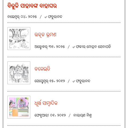
ବିଜୁଳି ସାହାବଙ୍କ ବାହାଘର
ନଭେମ୍ବର୍ ୦୪, ୨୦୨୫
/
୰ ଫତୁରାନନ୍ଦ
ଉତ୍କଳ ଭ୍ରମଣ
ଅକ୍ଟୋବର୍ ୩୧, ୨୦୨୫
/
୰ ଫକୀର ମୋହନ ସେନାପତି
ଡକେଇତି
ସେପ୍ଟେମ୍ବର୍ ୧୫, ୨୦୧୨
/
୰ ଫତୁରାନନ୍ଦ
ଧୂର୍ତ୍ତ ସାମ୍ବାଦିକ
ଫେବୃଆରୀ ୦୧, ୨୦୧୨
/
ନାରାୟଣ ମିଶ୍ର