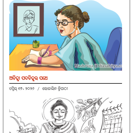
ଅଚିହ୍ନା ପଦଚିହ୍ନର ପଥେ
ଏପ୍ରିଲ୍ ୧୭, ୨୦୨୬
/
ରୋଜାଲିନ ତ୍ରିପାଠୀ