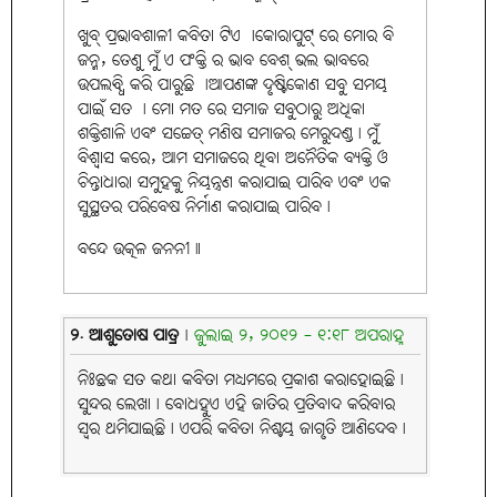
ଖୁବ୍ ପ୍ରଭାବଶାଳୀ କବିତା ଟିଏ ।କୋରାପୁଟ୍ ରେ ମୋର ବି
ଜନ୍ମ, ତେଣୁ ମୁଁ ଏ ପଂକ୍ତି ର ଭାବ ବେଶ୍ ଭଲ ଭାବରେ
ଉପଲବ୍ଧି କରି ପାରୁଛି ।ଆପଣଙ୍କ ଦୃଷ୍ଟିକୋଣ ସବୁ ସମୟ
ପାଇଁ ସତ । ମୋ ମତ ରେ ସମାଜ ସବୁଠାରୁ ଅଧିକା
ଶକ୍ତିଶାଳି ଏବଂ ସଚ୍ଚେତ୍ ମଣିଷ ସମାଜର ମେରୁଦଣ୍ଡ। ମୁଁ
ବିଶ୍ୱାସ କରେ, ଆମ ସମାଜରେ ଥିବା ଅନୈତିକ ବ୍ୟକ୍ତି ଓ
ଚିନ୍ତାଧାରା ସମୁହକୁ ନିୟନ୍ତ୍ରଣ କରାଯାଇ ପାରିବ ଏବଂ ଏକ
ସୁସ୍ଥତର ପରିବେଷ ନିର୍ମାଣ କରାଯାଇ ପାରିବ।
ବନ୍ଦେ ଉତ୍କଳ ଜନନୀ॥
୨. ଆଶୁତୋଷ ପାତ୍ର
|
ଜୁଲାଇ ୨, ୨୦୧୨ - ୧:୧୮ ଅପରାହ୍ନ
ନିଃଛକ ସତ କଥା କବିତା ମଧ୍ୟମରେ ପ୍ରକାଶ କରାହୋଇଛି।
ସୁନ୍ଦର ଲେଖା। ବୋଧହୁଏ ଏହି ଜାତିର ପ୍ରତିବାଦ କରିବାର
ସ୍ବର ଥମିଯାଇଛି। ଏପରି କବିତା ନିଶ୍ଚୟ ଜାଗୃତି ଆଣିଦେବ।