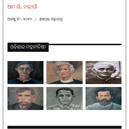
ଆମ ଗାଁ, ନାରୀଗାଁ
ଅଗଷ୍ଟ୍ ୨୮, ୨୦୧୨
/
ଶଶଧର ମହାପାତ୍ର
ଓଡ଼ିଶାର ମହାମନିଷୀ