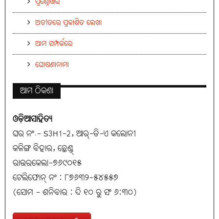
ପ୍ରଶ୍ନୋତ୍ତର
ଅତୀତରେ ପ୍ରକାଶିତ ଲେଖା
ଆମ ସମ୍ପର୍କରେ
ଘୋଷଣାନାମା
ଆମ ଠିକଣା
ଓଡ଼ିଆସାହିତ୍ୟ
ଘର ନଂ.- S3H1-2, ଆର୍-ଡି-ଏ କଲୋନୀ
କଳିଙ୍ଗ ବିହାର, ଛେଣ୍ଡ୍
ରାଉରକେଲା-୭୬୯୦୧୫
ଟେଲିଫୋନ୍ ନଂ : ୮୭୬୩୨-୫୪୫୫୭
(ସୋମ - ଶନିବାର : ଦି ୧୦ ରୁ ସଂ ୬:୩୦)