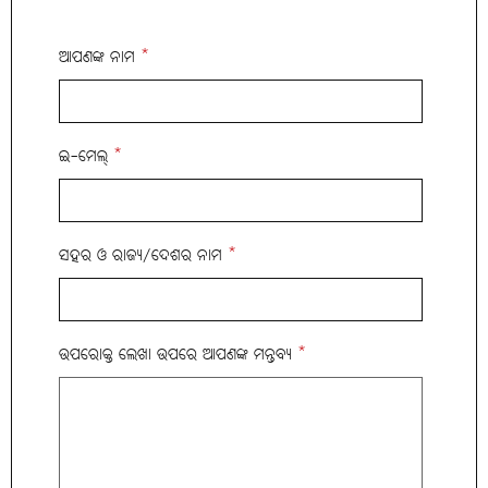
ଆପଣଙ୍କ ନାମ
*
ଇ-ମେଲ୍
*
ସହର ଓ ରାଜ୍ୟ/ଦେଶର ନାମ
*
ଉପରୋକ୍ତ ଲେଖା ଉପରେ ଆପଣଙ୍କ ମନ୍ତବ୍ୟ
*