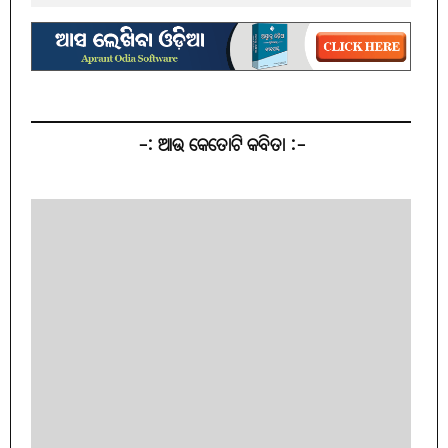
-: ଆଉ କେତୋଟି କବିତା :-