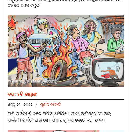
ବୋଉର ଶେଷ ସନ୍ତକ।
ବନ୍ଦ: ୫ଟି କାହାଣୀ
ଏପ୍ରିଲ୍ ୨୫, ୨୦୧୨
/
ମୃଣାଳ ଚାଟାର୍ଜୀ
ଆଜି ପାର୍ବତୀ ବି ଚଞ୍ଚଳ ଅଫିସ୍‌ ଆସିଯିବ। ଫାଙ୍କା ଅଫିସ୍‌ରେ ସେ ଆଉ
ପାର୍ବତୀ। ପାର୍ବତୀ ଆଉ ସେ। ପାଖାପାଖି ବସି କେତେ କଥା ହେବ।