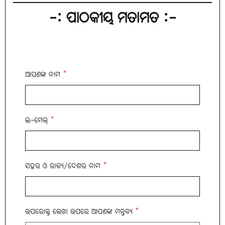
-: ପାଠକୀୟ ମତାମତ :-
ଆପଣଙ୍କ ନାମ
*
ଇ-ମେଲ୍
*
ସହର ଓ ରାଜ୍ୟ/ଦେଶର ନାମ
*
ଉପରୋକ୍ତ ଲେଖା ଉପରେ ଆପଣଙ୍କ ମନ୍ତବ୍ୟ
*