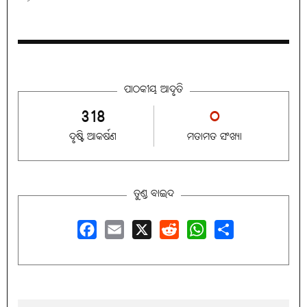
ପାଠକୀୟ ଆଦୃତି
318
୦
ଦୃଷ୍ଟି ଆକର୍ଷଣ
ମତାମତ ସଂଖ୍ୟା
ତୁଣ୍ଡ ବାଇଦ
Facebook
Email
X
Reddit
WhatsApp
Share