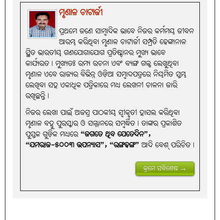
ମୃଣାଳ ଚାଟାର୍ଜୀ
ପ୍ରଥମେ ଜଣେ ସାମ୍ବାଦିକ ଭାବେ ନିଜର କର୍ମମୟ ଜୀବନ
ଆରମ୍ଭ କରିଥିବା ମୃଣାଳ ଚାଟାର୍ଜୀ ସମ୍ପ୍ରତି ଢେଙ୍କାନାଳ
ସ୍ଥିତ ଭାରତୀୟ ଗଣଯୋଗାଯୋଗ ପ୍ରତିଷ୍ଠାନର ମୁଖ୍ୟ ଭାବେ
କାର୍ଯ୍ୟରତ। ମୁଖ୍ୟତଃ ରମ୍ୟ ରଚନା ଏବଂ ବ୍ୟଙ୍ଗ ଗଳ୍ପ ଲେଖୁଥିବା
ମୃଣାଳ ଏବେ ରାଜ୍ୟର ବିଭିନ୍ନ ଓଡ଼ିଆ ସମ୍ବାଦପତ୍ରରେ ନିୟମିତ ସ୍ତମ୍ଭ
ଲେଖିବା ସହ ଏକାଧିକ ପତ୍ରିକାରେ ମଧ୍ୟ ଲେଖନୀ ଚାଳନା ଜାରି
ରଖିଛନ୍ତି।
ନିଜର ଲେଖା ପାଇଁ ଅଜସ୍ର ପାଠକୀୟ ସ୍ବୀକୃତୀ ହାସଲ କରିଥିବା
ମୃଣାଳ ବହୁ ପୁରସ୍କାର ଓ ସମ୍ମାନରେ ସମ୍ବର୍ଦ୍ଧିତ। ତାଙ୍କର ପ୍ରକାଶିତ
ପୁସ୍ତକ ଗୁଡ଼ିକ ମଧ୍ୟରେ
“ଜଗତେ ଥିବ ଯେତେଦିନ”,
“ଯମରାଜ-୫୦୦୩ ଉପନ୍ୟାସ”, “ରଙ୍ଗଢଙ୍ଗ”
ଆଦି ବେଶ୍ ପରିଚିତ।
କ୍ରମେ ସବିଶେଷ →