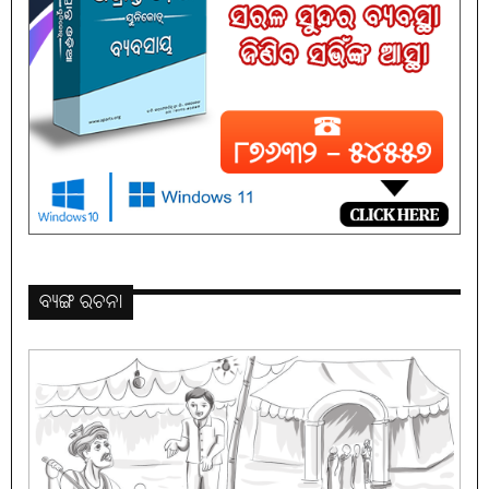
ବ୍ୟଙ୍ଗ ରଚନା