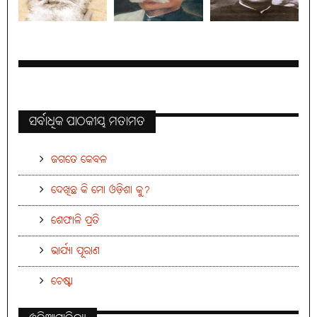
ସର୍ବାଧିକ ପାଠକୀୟ ମତାମତ
ଜଗତେ କେବଳ
ଦେଖିଛ କି ମୋ ଓଡ଼ିଶା କୁ?
ଶେଫାଳି ପ୍ରତି
ଭାର୍ଯ୍ୟା ପୂରାଣ
ଚେଷ୍ଟା