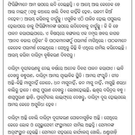
ଫିରିଙ୍ଗିମାନେ ଆମ ଉପରେ ଲଦି ଦେଇଛନ୍ତି। ତ ଆମ୍ଭେ ଆଉ କେତେକ ଡେ
ଆଉ ନାଇଟ୍‌ (ସବୁ କଥାରେ ଖାଲି ଦିବସ କାହିଁକି ହେବ, ରଜନୀ କିଆଁ
ନହେବ!) ଆରମ୍ଭ କରିବାକୁ ଚାହୁଁଛୁ। ଏଗୁଡିକ ଏଠି ପାଳିତ ହୋଇ ପପୁଲାର
ହେଲାପରେ ତାକୁ ଫିରିଙ୍ଗିମାନଙ୍କ ଉପରେ ଲଦିଦେବାକୁ ଚାହୁଁଛୁ। କି କି ଡେ
ପାଳନ କରାଯାଇପାରେ, ଏ ବିଷୟରେ ବଙ୍ଗଳାର ଏକ ନମ୍ବର ଖବର କାଗଜ
‘ଆନନ୍ଦ ବଜାର ପତ୍ରିକା’ ବି ପାଠକମାନଙ୍କଠୁଁ ପରାମର୍ଶ ମାଗିଥିଲେ। ପାଠକମାନେ
କେତେକ ପରାମର୍ଶ ଦେଇଥିଲେ। ସେଥିରୁ କିଛି ବି ଏଥିରେ ସାମିଲ କରିଦେଇଛି।
ଆରମ୍ଭ କରିବା ଦାରିଦ୍ର୍ୟ ବୃଦ୍ଧିକରଣ ଦିବସରୁ।
ଦାରିଦ୍ର୍ୟ ଦୂରୀକରଣକୁ ନେଇ ବର୍ଷରେ ଅନେକ ଦିବସ ପାଳନ କରାଯାଏ। ଭାବି
ଦେଖନ୍ତୁ ବନ୍ଧୁଗଣ, ଦାରିଦ୍ର୍ୟ ଆମର ସ୍ବାଭାବିକ ସ୍ଥିତି। ଆମର ସଂସ୍କୃତି। ଗୀତ
ଅଛି-କିଛି ମାଗୁନାହିଁ ତୋତେ, ଧନ ମାଗୁନାହିଁ, ଜନ ମାଗୁ ନାହିଁ, ମାଗୁଛି ଶରଧା
ବାଲିରୁ ହାତେ। ଶାସ୍ତ୍ର ପୁରାଣ ଦେଖନ୍ତୁ। ଲେଖାହୋଇଛି, ଈଶ୍ବର ଦରିଦ୍ରର ବନ୍ଧୁ।
ଶାସ୍ତ୍ରପୁରାଣ ଛାଡ଼ି, ପ୍ରାକ୍‌ଟିକାଲ ଲାଇଫ୍‌ରେ ଦେଖନ୍ତୁ, ଦାରିଦ୍ର୍ୟ ଦୂର ହୋଇଗଲେ
ଆମର କେତେ ଅସୁବିଧା ହେବ।
ଦାରିଦ୍ର୍ୟ ଅଛି ବୋଲି ଦାରିଦ୍ର୍ୟ ଦୂରୀକରଣ ଯୋଜନାଗୁଡ଼ିକ ଅଛି। ସେଥିରେ
କେତେ ଲୋକ ଓ ସ୍ବେଚ୍ଛାସେବୀ ସଂସ୍ଥାମାନେ ସାମିଲ ଅଛନ୍ତି। ସେମାନଙ୍କ
ଅନ୍ନସଂସ୍ଥାନ ହେଉଛି। ସେମାନେ ସହରରେ କାର୍ଯ୍ୟାଳୟ ଖୋଲି, ଥଣ୍ଡାଗାଡ଼ି