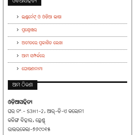
ଓଡିଆସାହିତ୍ୟ
ଇଣ୍ଟର୍ନେଟ୍ ଓ ଓଡ଼ିଆ ଭାଷା
ପ୍ରଶ୍ନୋତ୍ତର
ଅତୀତରେ ପ୍ରକାଶିତ ଲେଖା
ଆମ ସମ୍ପର୍କରେ
ଘୋଷଣାନାମା
ଆମ ଠିକଣା
ଓଡ଼ିଆସାହିତ୍ୟ
ଘର ନଂ.- S3H1-2, ଆର୍-ଡି-ଏ କଲୋନୀ
କଳିଙ୍ଗ ବିହାର, ଛେଣ୍ଡ୍
ରାଉରକେଲା-୭୬୯୦୧୫