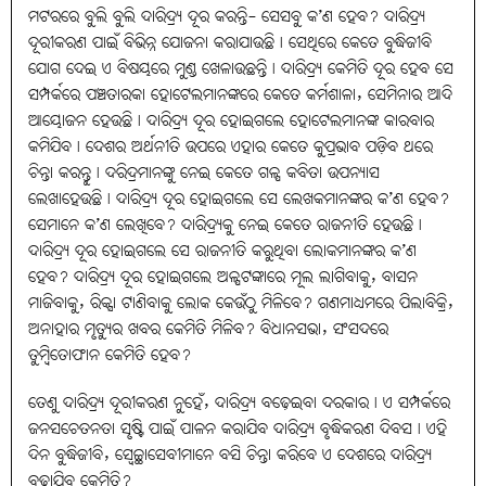
ମଟରରେ ବୁଲି ବୁଲି ଦାରିଦ୍ର୍ୟ ଦୂର କରନ୍ତି- ସେସବୁ କ’ଣ ହେବ? ଦାରିଦ୍ର୍ୟ
ଦୂରୀକରଣ ପାଇଁ ବିଭିନ୍ନ ଯୋଜନା କରାଯାଉଛି। ସେଥିରେ କେତେ ବୁଦ୍ଧିଜୀବି
ଯୋଗ ଦେଇ ଏ ବିଷୟରେ ମୁଣ୍ଡ ଖେଳାଉଛନ୍ତି। ଦାରିଦ୍ର୍ୟ କେମିତି ଦୂର ହେବ ସେ
ସମ୍ପର୍କରେ ପଞ୍ଚତାରକା ହୋଟେଲମାନଙ୍କରେ କେତେ କର୍ମଶାଳା, ସେମିନାର ଆଦି
ଆୟୋଜନ ହେଉଛି। ଦାରିଦ୍ର୍ୟ ଦୂର ହୋଇଗଲେ ହୋଟେଲମାନଙ୍କ କାରବାର
କମିଯିବ। ଦେଶର ଅର୍ଥନୀତି ଉପରେ ଏହାର କେତେ କୁପ୍ରଭାବ ପଡ଼ିବ ଥରେ
ଚିନ୍ତା କରନ୍ତୁ। ଦରିଦ୍ରମାନଙ୍କୁ ନେଇ କେତେ ଗଳ୍ପ କବିତା ଉପନ୍ୟାସ
ଲେଖାହେଉଛି। ଦାରିଦ୍ର୍ୟ ଦୂର ହୋଇଗଲେ ସେ ଲେଖକମାନଙ୍କର କ’ଣ ହେବ?
ସେମାନେ କ’ଣ ଲେଖିବେ? ଦାରିଦ୍ର୍ୟକୁ ନେଇ କେତେ ରାଜନୀତି ହେଉଛି।
ଦାରିଦ୍ର୍ୟ ଦୂର ହୋଇଗଲେ ସେ ରାଜନୀତି କରୁଥିବା ଲୋକମାନଙ୍କର କ’ଣ
ହେବ? ଦାରିଦ୍ର୍ୟ ଦୂର ହୋଇଗଲେ ଅଳ୍ପଟଙ୍କାରେ ମୂଲ ଲାଗିବାକୁ, ବାସନ
ମାଜିବାକୁ, ରିକ୍ସା ଟାଣିବାକୁ ଲୋକ କେଉଁଠୁ ମିଳିବେ? ଗଣମାଧ୍ୟମରେ ପିଲାବିକ୍ରି,
ଅନାହାର ମୃତ୍ୟୁର ଖବର କେମିତି ମିଳିବ? ବିଧାନସଭା, ସଂସଦରେ
ତୁମ୍ବିତୋଫାନ କେମିତି ହେବ?
ତେଣୁ ଦାରିଦ୍ର୍ୟ ଦୂରୀକରଣ ନୁହେଁ, ଦାରିଦ୍ର୍ୟ ବଢ଼େଇବା ଦରକାର। ଏ ସମ୍ପର୍କରେ
ଜନସଚେତନତା ସୃଷ୍ଟି ପାଇଁ ପାଳନ କରାଯିବ ଦାରିଦ୍ର୍ୟ ବୃଦ୍ଧିକରଣ ଦିବସ। ଏହି
ଦିନ ବୁଦ୍ଧିଜୀବି, ସ୍ବେଚ୍ଛାସେବୀମାନେ ବସି ଚିନ୍ତା କରିବେ ଏ ଦେଶରେ ଦାରିଦ୍ର୍ୟ
ବଢ଼ାଯିବ କେମିତି?