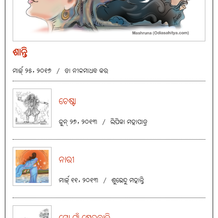
ଶାନ୍ତି
ମାର୍ଚ୍ଚ୍ ୨୫, ୨୦୧୭
/
ଡା ନୀଳମାଧବ କର
ଚେଷ୍ଟା
ଜୁନ୍ ୨୭, ୨୦୧୩
/
ଲିପିକା ମହାପାତ୍ର
ନାରୀ
ମାର୍ଚ୍ଚ୍ ୧୧, ୨୦୧୩
/
ଶୁଭେନ୍ଦୁ ମହାନ୍ତି