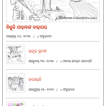
ବିଜୁଳି ସାହାବଙ୍କ ବାହାଘର
ନଭେମ୍ବର୍ ୦୪, ୨୦୨୫
/
୰ ଫତୁରାନନ୍ଦ
ଉତ୍କଳ ଭ୍ରମଣ
ଅକ୍ଟୋବର୍ ୩୧, ୨୦୨୫
/
୰ ଫକୀର ମୋହନ ସେନାପତି
ଡକେଇତି
ସେପ୍ଟେମ୍ବର୍ ୧୫, ୨୦୧୨
/
୰ ଫତୁରାନନ୍ଦ