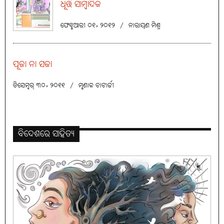
ଧୂର୍ତ୍ତ ସାମ୍ବାଦିକ
ଫେବୃଆରୀ ୦୧, ୨୦୧୨
/
ନାରାୟଣ ମିଶ୍ର
ପୂଜା ନା ସଜା
ଡିସେମ୍ବର୍ ୩୦, ୨୦୧୧
/
ମୃଣାଳ ଚାଟାର୍ଜୀ
ବିଦେଶରେ ସାହିତ୍ୟ