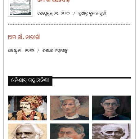
ମୋ ଗାଁ କ୍ଷେତବାଡ଼ି
ସେପ୍ଟେମ୍ବର୍ ୨୯, ୨୦୧୨
/
ପ୍ରଶାନ୍ତ କୁମାର ଭୂୟାଁ
ଆମ ଗାଁ, ନାରୀଗାଁ
ଅଗଷ୍ଟ୍ ୨୮, ୨୦୧୨
/
ଶଶଧର ମହାପାତ୍ର
ଓଡ଼ିଶାର ମହାମନିଷୀ