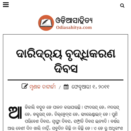
ଦାରିଦ୍ର୍ୟ ବୃଦ୍ଧିକରଣ
ଦିବସ
ମୃଣାଳ ଚାଟାର୍ଜୀ
ଫେବୃଆରୀ ୧, ୨୦୧୧
/
ଆ
ଜିକାଲି ବହୁତ ଡେ ପାଳନ କରାଯାଉଛି। ଫାଦରସ୍‌ ଡେ, ମଦରସ୍‌
ଡେ, ଡକ୍ଟରସ୍‌ ଡେ, ଚିଲ୍‌ଡ୍ରେନ୍‌ସ ଡେ, ଭ୍ୟାଲେଣ୍ଟାଇନ୍‌ ଡେ। ପୁଣି
ପରିବେଶ ଦିବସ, ସ୍ବାସ୍ଥ୍ୟ ଦିବସ, ସମ୍ପ୍ରୀତି ଦିବସ ଇତ୍ୟାଦି। ବର୍ଷର
ଆଉ ବେଶୀ ଦିନ ଖାଲି ନାହିଁ, ସବୁଦିନ କିଛି ନା କିଛି ଡେ। ଏ ଡେ ରୁ ଅଧିକାଂଶ