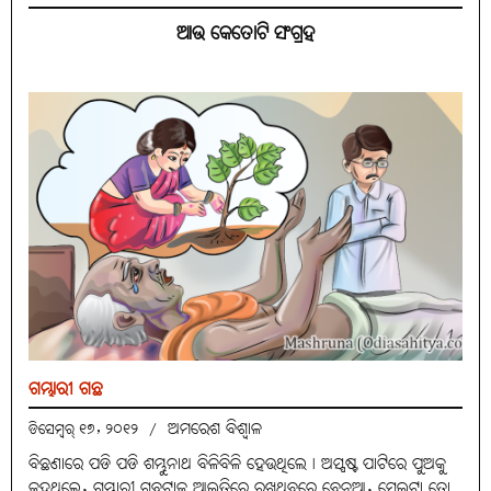
ଆଉ କେତୋଟି ସଂଗ୍ରହ
ଗମ୍ଭାରୀ ଗଛ
ଅମରେଶ ବିଶ୍ବାଳ
ଡିସେମ୍ବର୍ ୧୭, ୨୦୧୨
/
ବିଛଣାରେ ପଡି ପଡି ଶମ୍ଭୁନାଥ ବିଳିବିଳି ହେଉଥିଲେ। ଅସ୍ପଷ୍ଟ ପାଟିରେ ପୁଅକୁ
କହୁଥିଲେ, ଗମ୍ଭାରୀ ଗଛଟାକୁ ଆଇତିରେ ରଖିଥିବୁରେ ବେନୁଆ, ସେଇଟା ତୋ