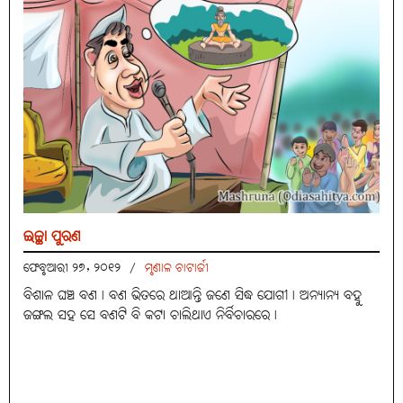
ଇଚ୍ଛା ପୁରଣ
ଫେବୃଆରୀ ୨୭, ୨୦୧୨
/
ମୃଣାଳ ଚାଟାର୍ଜୀ
ବିଶାଳ ଘଞ୍ଚ ବଣ। ବଣ ଭିତରେ ଥାଆନ୍ତି ଜଣେ ସିଦ୍ଧ ଯୋଗୀ। ଅନ୍ୟାନ୍ୟ ବହୁ
ଜଙ୍ଗଲ ସହ ସେ ବଣଟି ବି କଟା ଚାଲିଥାଏ ନିର୍ବିଚାରରେ।