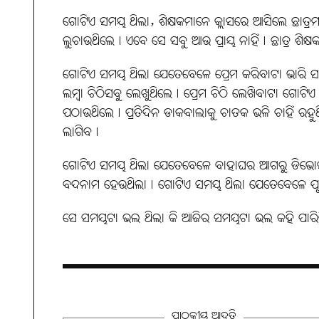
ଗୋଟିଏ ସମୟ ଥିଲା, ଶିକ୍ଷକମାନେ କ୍ଲାସରେ ଆସିଲେ ଛାତ୍ରମ
ଲୁଚାଉଥିଲେ। ଏବେ ସେ ସବୁ ଆଉ ପ୍ରାୟ ନାହିଁ। ଛାତ୍ର ଶିକ
ଗୋଟିଏ ସମୟ ଥିଲା ଯେତେବେଳେ ପ୍ରେମ କରିବାଟା ଭାରି ସାହ
ଲମ୍ବା ଚିଠିସବୁ ଲେଖୁଥିଲେ। ପ୍ରେମ ଚିଠି ଲେଖିବାଟା ଗୋଟ
ପଠାଉଥିଲେ। ପ୍ରତିଦିନ ଡାକବାଲାକୁ ଚାତକ ଭଳି ଚାହିଁ ରହୁଥ
ଲାଗିବ।
ଗୋଟିଏ ସମୟ ଥିଲା ଯେତେବେଳେ ବାହାଘର ଆଗରୁ ଡିଭୋର୍ସର
ବଦନାମ ହେଉଥିଲା। ଗୋଟିଏ ସମୟ ଥିଲା ଯେତେବେଳେ ପୃ
ସେ ସମୟଟା ଭଲ ଥିଲା କି ଆଜିର ସମୟଟା ଭଲ କହି ପାରି
ପାଠକୀୟ ଆଦୃତି