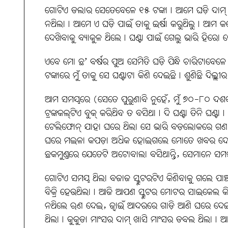
ଗୋଟିଏ ଡଲାର ସେତେବେଳେ ୧୫ ଟଙ୍କା। ଆମେ ଘଡ଼ି ଦାମ୍‌ 
ନଥିଲା। ଆମେ ଏ ଘଡ଼ି ପାଇଁ ତାକୁ ଇର୍ଷା କରୁଥିଲୁ। ଆମ କ
ଦେଖିବାକୁ ବ୍ୟାକୁଳ ଥିଲେ। ଘଣ୍ଟା ପାଇଁ ଗେଲୁ ଭାରି ହିର
ଏବେ ମୋ ଛ’ ବର୍ଷର ପୁଅ ସେମିତି ଘଡ଼ି ପିନ୍ଧି ଚାରିଟାବେଳେ 
ଟଙ୍କାରେ ମୁଁ ତାକୁ ସେ ଘଣ୍ଟାଟା କିଣି ଦେଇଛି। ଶୁଣିଛି ଦ
ଆମ ସମୟରେ (ସେତେ ପୁରୁଣାବି ନୁହେଁ, ମୁଁ ୭୦-୮୦ ଦ
ଟ୍ରଙ୍କକଲ୍‌ଟିଏ ବୁକ୍‌ କରିଥିବ ତ ବସିଥା। ଦି ଘଣ୍ଟା ତିନି ଘ
ଟେଲିଫୋନ୍‌ ଯାହା ଘରେ ଥିଲା ସେ ଭାରି ବଡ଼ଲୋକରେ ଗଣା
ଘରେ ମଇଳା କପଡ଼ା ଅଧିକ ହୋଇଗଲେ ମୋତେ ଖବର ଦେଇଦେବେ।
ଛକମୁଣ୍ଡରେ ଯେତେଟି ଅଟୋବାଲା ବସିଥାନ୍ତି, ସେମାନେ ସ
ଗୋଟିଏ ସମୟ ଥିଲା ବଜାଜ ସ୍କୁଟରଟିଏ କିଣିବାକୁ ଗଲେ ପାଞ୍ଚବର
ବିକ୍ରି ହେଉଥିଲା। ଆଜି ଆପଣ ସ୍କୁଟର ମୋଟର ସାଇକେଲ କି
ନଥିଲେ ଋଣ ଦେଇ, ଜ୍ବାଇଁ ଆଦରରେ ଗାଡ଼ି ଆଣି ଘରେ ଦେଇଯି
ଥିଲା। କୁକୁଡା ମାଂସର ଦାମ୍‌ ଖାସି ମାଂସର ଡବଲ ଥିଲା। 