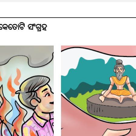
େତୋଟି ସଂଗ୍ରହ