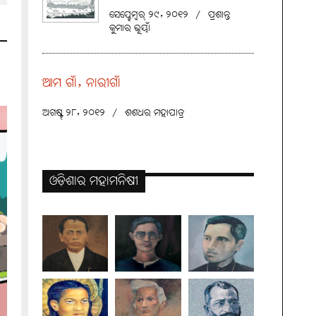
ସେପ୍ଟେମ୍ବର୍ ୨୯, ୨୦୧୨
/
ପ୍ରଶାନ୍ତ
କୁମାର ଭୂୟାଁ
ଆମ ଗାଁ, ନାରୀଗାଁ
ଅଗଷ୍ଟ୍ ୨୮, ୨୦୧୨
/
ଶଶଧର ମହାପାତ୍ର
ଓଡ଼ିଶାର ମହାମନିଷୀ