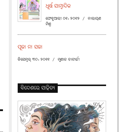
ଧୂର୍ତ୍ତ ସାମ୍ବାଦିକ
ଫେବୃଆରୀ ୦୧, ୨୦୧୨
/
ନାରାୟଣ
ମିଶ୍ର
ପୂଜା ନା ସଜା
ଡିସେମ୍ବର୍ ୩୦, ୨୦୧୧
/
ମୃଣାଳ ଚାଟାର୍ଜୀ
ବିଦେଶରେ ସାହିତ୍ୟ