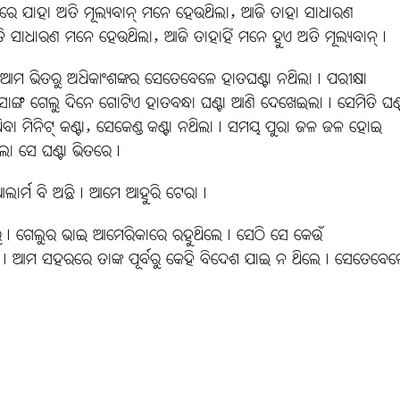
ଯାହା ଅତି ମୂଲ୍ୟବାନ୍‌ ମନେ ହେଉଥିଲା, ଆଜି ତାହା ସାଧାରଣ
ସାଧାରଣ ମନେ ହେଉଥିଲା, ଆଜି ତାହାହିଁ ମନେ ହୁଏ ଅତି ମୂଲ୍ୟବାନ୍।
ଆମ ଭିତରୁ ଅଧିକାଂଶଙ୍କର ସେତେବେଳେ ହାତଘଣ୍ଟା ନଥିଲା। ପରୀକ୍ଷା
େ ସାଙ୍ଗ ଗେଲୁ ଦିନେ ଗୋଟିଏ ହାତବନ୍ଧା ଘଣ୍ଟା ଆଣି ଦେଖେଇଲା। ସେମିତି ଘଣ୍
ିବା ମିନିଟ୍‌ କଣ୍ଟା, ସେକେଣ୍ଡ କଣ୍ଟା ନଥିଲା। ସମୟ ପୁରା ଜଳ ଜଳ ହୋଇ
ିଲା ସେ ଘଣ୍ଟା ଭିତରେ।
ଆଲାର୍ମ ବି ଅଛି। ଆମେ ଆହୁରି ଟେରା।
ରୁ। ଗେଲୁର ଭାଇ ଆମେରିକାରେ ରହୁଥିଲେ। ସେଠି ସେ କେଉଁ
। ଆମ ସହରରେ ତାଙ୍କ ପୂର୍ବରୁ କେହି ବିଦେଶ ଯାଇ ନ ଥିଲେ। ସେତେବେଳ