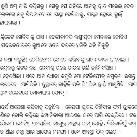
ଶୁଣି ଥମ୍‌ ମାରି ରହିଗଲୁ। ଗେଲୁ ସେ ଘଡ଼ିରେ ଆମକୁ ହାତ ମରେଇ ଦେଉ
ଲେଜରେ ସବୁ ଝିଅମାନେ ସେ ଘଣ୍ଟା ଦେଖିବାକୁ, ସମ୍ଭବ ହେଲେ ଛୁଇଁ
ୋ ହୋଇଗଲା।
କ୍ରିକେଟ ଖେଳିବାକୁ ଯାଏ। ଢେଙ୍କାନାଳର ଲକ୍ଷ୍ମୀପୂଜା ମେଳାରେ କୋଡିଏ
ିଲ୍ଲୀର ସଦରବଜାରରେ କୁଆଡେ ଓଜନ ଦରରେ ଏମିତି ଘଡି ମିଳୁଛି।
ଶକ କଥା କହୁଛି) ଟେଲିଫୋନ ଗୋଟେ କରିବାକୁ ଗଲେ ନାନା ଝାମେଲା।
ଣ୍ଟା। ଭଦ୍ରକରୁ କଟକ କଥା ହେବାକୁ ଗଲେ ଚାତକ ଭଳି ଚାହିଁ ବସିଥା।
 ହେଉଥିଲା। ଏବେ ଆମ ଧୋବା କହୁଛି ମୋ ଟେଲିଫୋନ୍‌ ନମ୍ବରଟା ରଖନ୍ତୁ
 ଆସିଯିବି। ତୁଛାରେ କାହିଁକି ପ୍ରତି ଦି’ ଦିନ ଛାଡ଼ି ଆସୁଥିବି। ଆମ
ମସ୍ତଙ୍କ ପକେଟରେ ମୋବାଇଲ ଫୋନ୍‌।
୍ଷ ଅପେକ୍ଷା କରିବାକୁ ପଡୁଥିଲା। ଭେସ୍‌ପା ସ୍କୁଟର କିଣିବାର ଫର୍ମ ବ୍ଲାକର
ଣିବେ ବୋଲି କହିଲେ କମ୍ପାନିବାଲା ଆପଣଙ୍କ ଘରେ ଆସି ଦେଇଯିବେ। ଟଙ୍କ
ବେ। ଗୋଟିଏ ସମୟଥିଲା ମାଗୁର ମାଛର ଦାମ୍‌ ରୋହି, ମିରିକାଳିଠୁଁ କମ୍‌
ଆତ ଥିଲା ଶସ୍ତା ଆଉ ଆପେଲ ମହଙ୍ଗା। ଏବେ ଅବସ୍ଥା ଠିକ୍ ଓଲଟା।