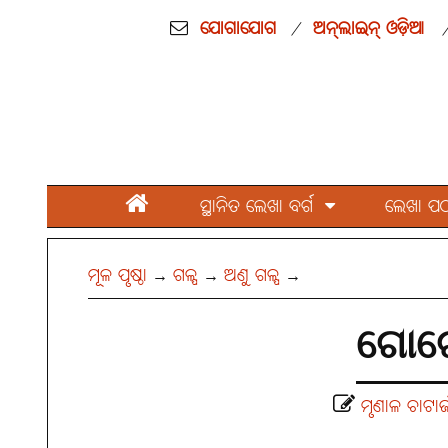
ଯୋଗାଯୋଗ
ଅନ୍‌ଲାଇନ୍ ଓଡ଼ିଆ
/
ସ୍ଥାନିତ ଲେଖା ବର୍ଗ
ଲେଖା ପଠାନ
ମୂଳ ପୃଷ୍ଠା
ଗଳ୍ପ
ଅଣୁ ଗଳ୍ପ
→
→
→
ଗୋଟେ
ମୃଣାଳ ଚାଟାର୍