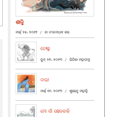
ଶାନ୍ତି
ମାର୍ଚ୍ଚ୍ ୨୫, ୨୦୧୭
/
ଡା ନୀଳମାଧବ କର
ଚେଷ୍ଟା
ଜୁନ୍ ୨୭, ୨୦୧୩
/
ଲିପିକା ମହାପାତ୍ର
ନାରୀ
ମାର୍ଚ୍ଚ୍ ୧୧, ୨୦୧୩
/
ଶୁଭେନ୍ଦୁ ମହାନ୍ତି
ମୋ ଗାଁ କ୍ଷେତବାଡ଼ି