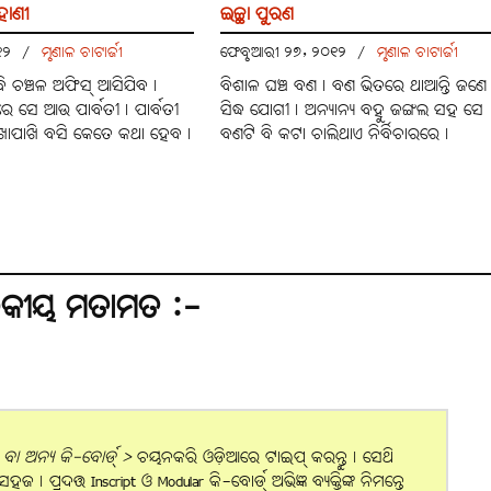
ାହାଣୀ
ଇଚ୍ଛା ପୁରଣ
୦୧୨
/
ମୃଣାଳ ଚାଟାର୍ଜୀ
ଫେବୃଆରୀ ୨୭, ୨୦୧୨
/
ମୃଣାଳ ଚାଟାର୍ଜୀ
ବି ଚଞ୍ଚଳ ଅଫିସ୍‌ ଆସିଯିବ।
ବିଶାଳ ଘଞ୍ଚ ବଣ। ବଣ ଭିତରେ ଥାଆନ୍ତି ଜଣେ
‌ରେ ସେ ଆଉ ପାର୍ବତୀ। ପାର୍ବତୀ
ସିଦ୍ଧ ଯୋଗୀ। ଅନ୍ୟାନ୍ୟ ବହୁ ଜଙ୍ଗଲ ସହ ସେ
ାପାଖି ବସି କେତେ କଥା ହେବ।
ବଣଟି ବି କଟା ଚାଲିଥାଏ ନିର୍ବିଚାରରେ।
ଠକୀୟ ମତାମତ :-
ା ଅନ୍ୟ କି-ବୋର୍ଡ୍ >
ଚୟନକରି ଓଡ଼ିଆରେ ଟାଇପ୍ କରନ୍ତୁ। ସେଥି
 ପ୍ରଦତ୍ତ Inscript ଓ Modular କି-ବୋର୍ଡ୍ ଅଭିଜ୍ଞ ବ୍ୟକ୍ତିଙ୍କ ନିମନ୍ତେ