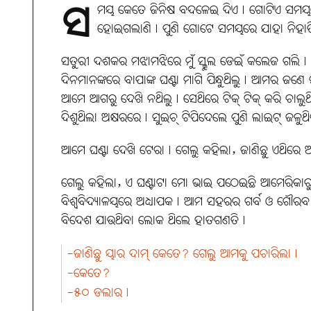
ସ
ମୟ କେତେ ଜିନିଷ ବଦଳେଇ ଦିଏ। ଗୋଟିଏ ସମୟରେ 
ହୋଇଗଲାଣି। ପୁଣି ଗୋଟେ ସମୟରେ ଯାହା ନିହାତି 
ସତୁରୀ ଦଶକର ମଝାମଝିରେ ମୁଁ ସ୍କୁଲ ଡେଇଁ କଲେଜ ଗଲି। 
ଦିନମାନଙ୍କରେ ବାପାଙ୍କ ଘଣ୍ଟା ମାଗି ପିନ୍ଧୁଥିଲୁ। ଆମର ଜଣ
ଆମେ ଆଗରୁ ଦେଖି ନଥିଲୁ। ସେଥିରେ ଟିକ୍‌ ଟିକ୍ କରି ଚାଲୁଥ
ଦିଶୁଥିଲା ଅକ୍ଷରରେ। ସୁଇଚ୍‌ ଟିପିଦେଲେ ପୁଣି ଲାଇଟ୍‌ ଜଳୁଥ
ଆମେ ଘଣ୍ଟା ଦେଖି ଟେରା। ଗେଲୁ କହିଲା, ଜାଣିଛୁ ଏଥିରେ 
ଗେଲୁ କହିଲା, ଏ ଘଣ୍ଟାଟା ମୋ ଭାଇ ପଠେଇଛି ଆମେରିକା
ବିଶ୍ବବିଦ୍ୟାଳୟରେ ଅଧ୍ୟାପକ। ଆମ ସହରର ଗର୍ବ ଓ ଗୌରବ
ବିଦେଶ ଯାଉଥିବା ଲୋକ ଥିଲେ ହାତଗଣତି।
-ଜାଣିଛୁ ୟାର ଦାମ୍‌ କେତେ? ଗେଲୁ ଆମକୁ ପଚାରିଲା।
-କେତେ?
-୫୦ ଡଲାର।