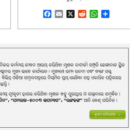
Facebook
Email
X
Reddit
WhatsApp
Share
ିଜର କର୍ମମୟ ଜୀବନ ଆରମ୍ଭ କରିଥିବା ମୃଣାଳ ଚାଟାର୍ଜୀ ସମ୍ପ୍ରତି ଢେଙ୍କାନାଳ ସ୍ଥିତ
ାନର ମୁଖ୍ୟ ଭାବେ କାର୍ଯ୍ୟରତ। ମୁଖ୍ୟତଃ ରମ୍ୟ ରଚନା ଏବଂ ବ୍ୟଙ୍ଗ ଗଳ୍ପ
ବିଭିନ୍ନ ଓଡ଼ିଆ ସମ୍ବାଦପତ୍ରରେ ନିୟମିତ ସ୍ତମ୍ଭ ଲେଖିବା ସହ ଏକାଧିକ ପତ୍ରିକାରେ
ଛନ୍ତି।
ୟ ସ୍ବୀକୃତୀ ହାସଲ କରିଥିବା ମୃଣାଳ ବହୁ ପୁରସ୍କାର ଓ ସମ୍ମାନରେ ସମ୍ବର୍ଦ୍ଧିତ।
ିନ”, “ଯମରାଜ-୫୦୦୩ ଉପନ୍ୟାସ”, “ରଙ୍ଗଢଙ୍ଗ”
ଆଦି ବେଶ୍ ପରିଚିତ।
କ୍ରମେ ସବିଶେଷ →