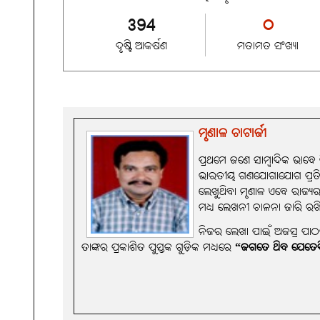
394
୦
ଦୃଷ୍ଟି ଆକର୍ଷଣ
ମତାମତ ସଂଖ୍ୟା
ମୃଣାଳ ଚାଟାର୍ଜୀ
ପ୍ରଥମେ ଜଣେ ସାମ୍ବାଦିକ ଭାବେ ନ
ଭାରତୀୟ ଗଣଯୋଗାଯୋଗ ପ୍ରତିଷ୍ଠ
ଲେଖୁଥିବା ମୃଣାଳ ଏବେ ରାଜ୍ୟର 
ମଧ୍ୟ ଲେଖନୀ ଚାଳନା ଜାରି ରଖି
ନିଜର ଲେଖା ପାଇଁ ଅଜସ୍ର ପାଠକୀ
ତାଙ୍କର ପ୍ରକାଶିତ ପୁସ୍ତକ ଗୁଡ଼ିକ ମଧ୍ୟରେ
“ଜଗତେ ଥିବ ଯେତେଦ