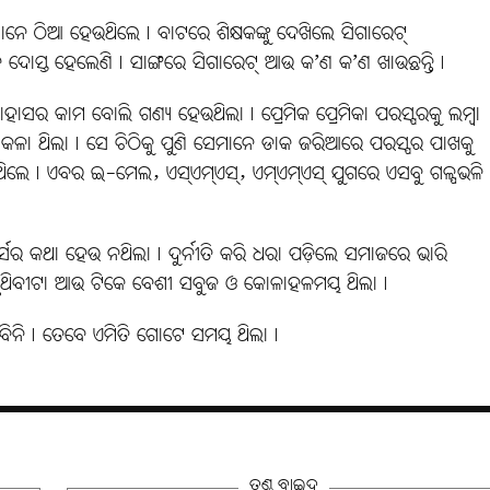
ାନେ ଠିଆ ହେଉଥିଲେ। ବାଟରେ ଶିକ୍ଷକଙ୍କୁ ଦେଖିଲେ ସିଗାରେଟ୍‌
୍ଷକ ଦୋସ୍ତ ହେଲେଣି। ସାଙ୍ଗରେ ସିଗାରେଟ୍ ଆଉ କ’ଣ କ’ଣ ଖାଉଛନ୍ତି।
ାସର କାମ ବୋଲି ଗଣ୍ୟ ହେଉଥିଲା। ପ୍ରେମିକ ପ୍ରେମିକା ପରସ୍ପରକୁ ଲମ୍ବା
ିଏ କଳା ଥିଲା। ସେ ଚିଠିକୁ ପୁଣି ସେମାନେ ଡାକ ଜରିଆରେ ପରସ୍ପର ପାଖକୁ
ିଲେ। ଏବର ଇ-ମେଲ, ଏସ୍‌ଏମ୍‌ଏସ୍‌, ଏମ୍‌ଏମ୍‌ଏସ୍‌ ଯୁଗରେ ଏସବୁ ଗଳ୍ପଭଳି
 କଥା ହେଉ ନଥିଲା। ଦୁର୍ନୀତି କରି ଧରା ପଡ଼ିଲେ ସମାଜରେ ଭାରି
ଥିବୀଟା ଆଉ ଟିକେ ବେଶୀ ସବୁଜ ଓ କୋଳାହଳମୟ ଥିଲା।
ବିନି। ତେବେ ଏମିତି ଗୋଟେ ସମୟ ଥିଲା।
ତୁଣ୍ଡ ବାଇଦ