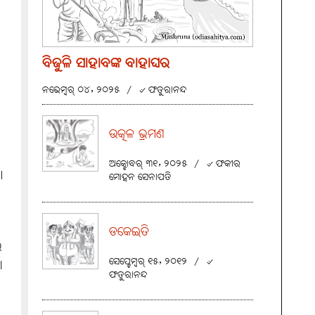
ବିଜୁଳି ସାହାବଙ୍କ ବାହାଘର
ନଭେମ୍ବର୍ ୦୪, ୨୦୨୫
/
୰ ଫତୁରାନନ୍ଦ
ଉତ୍କଳ ଭ୍ରମଣ
ଅକ୍ଟୋବର୍ ୩୧, ୨୦୨୫
/
୰ ଫକୀର
।
ମୋହନ ସେନାପତି
ଡକେଇତି
େ
ସେପ୍ଟେମ୍ବର୍ ୧୫, ୨୦୧୨
/
୰
ା
ଫତୁରାନନ୍ଦ