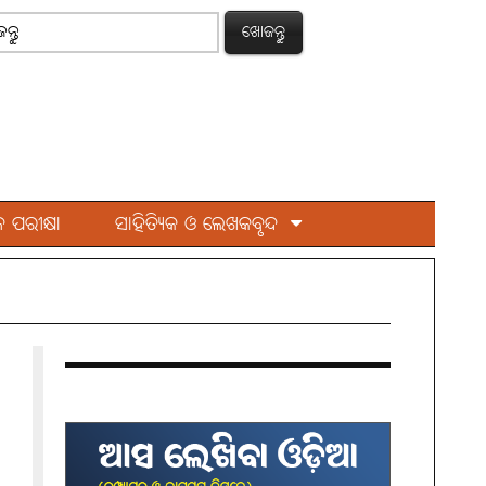
ଖୋଜନ୍ତୁ
 ପରୀକ୍ଷା
ସାହିତ୍ୟିକ ଓ ଲେଖକବୃନ୍ଦ