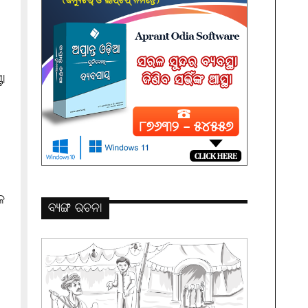
ଟା
େ
ବ୍ୟଙ୍ଗ ରଚନା