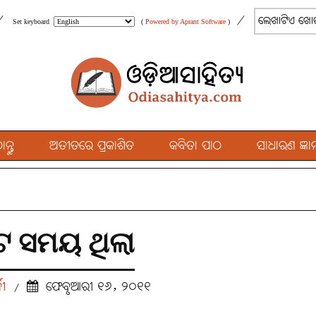
/
/
Set keyboard
(
Powered by Aprant Software
)
୍ତୁ
ଅତୀତରେ ପ୍ରକାଶିତ
କବିତା ପାଠ
ସାଧାରଣ ଜ୍ଞାନ
 ସମୟ ଥିଲା
ଜୀ
ଫେବୃଆରୀ ୧୬, ୨୦୧୧
/