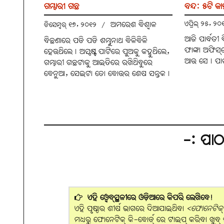
ଗମ୍ଭାରୀ ଗଛ
ବନ୍ଦ: ୫ଟି କ
ଅମରେଶ ବିଶ୍ବାଳ
ଏପ୍ରିଲ୍ ୨୫, ୨
ଡିସେମ୍ବର୍ ୧୭, ୨୦୧୨
/
ଆଜି ପାର୍ବତୀ 
ବିଛଣାରେ ପଡି ପଡି ଶମ୍ଭୁନାଥ ବିଳିବିଳି
ଫାଙ୍କା ଅଫିସ୍
ହେଉଥିଲେ। ଅସ୍ପଷ୍ଟ ପାଟିରେ ପୁଅକୁ କହୁଥିଲେ,
ଆଉ ସେ। ପାଖ
ଗମ୍ଭାରୀ ଗଛଟାକୁ ଆଇତିରେ ରଖିଥିବୁରେ
ବେନୁଆ, ସେଇଟା ତୋ ବୋଉର ଶେଷ ସନ୍ତକ।
-: ପା
ଏହି ୱେବ୍‌ସ୍ଥଳୀରେ ଓଡ଼ିଆରେ କିପରି ଲେଖିବେ!
ଏହି ପୃଷ୍ଠାର ଶୀର୍ଷ ଭାଗରେ ଦିଆଯାଇଥିବା
<ଫୋନେଟିକ୍ ବ
ମଧ୍ୟରୁ ଫୋନେଟିକ୍ କି-ବୋର୍ଡ୍ ରେ ଟାଇପ୍ କରିବା ଖୁବ୍ ସହଜ।