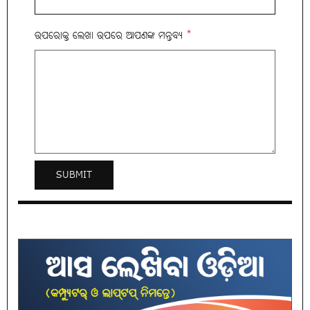
ଉପରୋକ୍ତ ଲେଖା ଉପରେ ଆପଣଙ୍କ ମନ୍ତବ୍ୟ
*