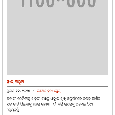
ଛାଇ ଆଲୁଅ
ଜୁଲାଇ ୨୦, ୨୦୨୫
/
ଓଡ଼ିଆସାହିତ୍ୟ ପ୍ରେସ୍‌
ବତାସୀ ଠେକିଟାକୁ ଖଜୁରୀ ଗଛରୁ ଓହ୍ଲାଇ ଖୁବ୍ ସନ୍ତର୍ପଣରେ ତଳକୁ ଆସିଲା୤
ସଜ ତାଡ଼ି ପିଇବାକୁ ଢେର ଗରାଖ୤ ହାଁ କରି ଉପରକୁ ଅନେଇ ଠିଆ
ହେଇଛନ୍ତି…