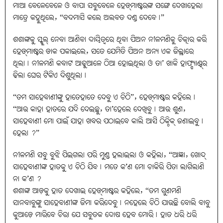
ମାଆ ବେଳେବେଳେ ଓ ବାପା ସବୁବେଳେ ହେଡ୍‌ମାଷ୍ଟରଙ୍କ ସଙ୍ଗେ ଦେଖାହେଲା
ମାତ୍ରେ କହୁଥିଲେ, “ବଦମାସି କଲେ ଅଲବତ ଦଣ୍ଡ ଦେବେ୤”
ଶଶାଙ୍କକୁ ସ୍କୁଲ୍ ନେବା ଆଣିବା ଦାୟିତ୍ବରେ ଥିବା ପିଅନ ନୀଳମଣିକୁ ଚିତ୍କାର କରି
ହେଡ୍‌ମାଷ୍ଟର ଡାକ ପକାଇଲେ, ସତେ ଯେମିତି ପିଅନ ଅନ୍ୟ ଏକ ଜିଲ୍ଲାରେ
ଥିଲା୤ ନୀଳମଣି କବାଟ ଆଢୁଆଳେ ଠିଆ ହୋଇଥିଲା ଓ ତା’ ଖାକି ହାଫ୍ପ୍ୟାଣ୍ଟ୍‌ର
ଢିଲା ଘେର ଟିକିଏ ଦିଶୁଥିଲା୤
“ତମ ସାହେବାଣୀଙ୍କୁ ହାତେହାତେ ଦେବୁ ଏ ଚିଠି”, ହେଡ୍‌ମାଷ୍ଟର କହିଲେ୤
“ଆଉ କାହା ହାତରେ ଯଦି ଦେଇଛୁ, ତା’ହେଲେ ଦେଖିବୁ୤ ଆଉ ଶୁଣ,
ସାହେବାଣୀ ମୋ ପାଇଁ ଯାହା ଖବର ପଠାଇବେ କାଲି ଆସି ଠିକ୍ଠିକ୍ ଜଣାଇବୁ୤
ହେଲା ?”
ନୀଳମଣି ସବୁ ବୁଝି ପିଇଗଲା ପରି ମୁଣ୍ଡ ହଲାଇଲା ଓ କହିଲା, “ଆଜ୍ଞା, ଖୋଦ୍
ସାହେବାଣୀଙ୍କ ହାତକୁ ଏ ଚିଠି ଯିବ୤ ମତେ କ’ଣ ମୋ ଚାକିରି ପିତା ଲାଗିଲାଣି
ନା କ’ଣ ?
ଶଶାଙ୍କ ଆଡ଼କୁ ହାତ ଦେଖାଇ ହେଡ୍‌ମାଷ୍ଟର କହିଲେ, “ତମ ଗୁଣମଣି
ସାନବାବୁଙ୍କୁ ସାହେବାଣୀଙ୍କ ଜିମା କରିଦେବୁ୤ ନହେଲେ ଚିଠି ଯାଉଛି ବୋଲି ବାବୁ
କୁଆଡ଼େ ମାରିବେ ଚିରା ଯେ ସବୁତକ ଦୋଷ ହେବ ମୋରି୤ ହାତ ଧରି ଧରି