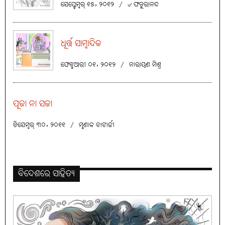
ସେପ୍ଟେମ୍ବର୍ ୧୫, ୨୦୧୨
/
୰ ଫତୁରାନନ୍ଦ
ଧୂର୍ତ୍ତ ସାମ୍ବାଦିକ
ଫେବୃଆରୀ ୦୧, ୨୦୧୨
/
ନାରାୟଣ ମିଶ୍ର
ପୂଜା ନା ସଜା
ଡିସେମ୍ବର୍ ୩୦, ୨୦୧୧
/
ମୃଣାଳ ଚାଟାର୍ଜୀ
ବିଦେଶରେ ସାହିତ୍ୟ