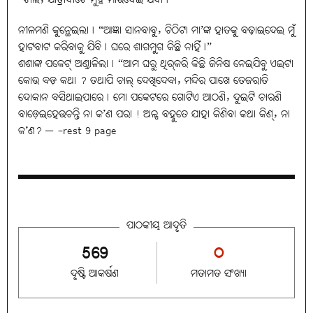
ନୀଳମଣି କୁନ୍ଥେଇଲା୤ “ଆଜ୍ଞା ସାନବାବୁ, ଚିଠିଟା ମା’ଙ୍କ ହାତକୁ ବଢ଼ାଇଦେଇ ମୁଁ
ହାଟବାଟ କରିବାକୁ ଯିବି୤ ଘରେ ଶାଗମୁଗ କିଛି ନାହିଁ୤”
ଶଶାଙ୍କ ପକେଟ୍ ଅଣ୍ଡାଳିଲା୤ “ଆମ ଘରୁ ଥିର୍‌କରି କିଛି ଜିନିଷ ନେଇଯିବୁ ଏଇଟା
କୋଉ ବଡ଼ କଥା ? ତଥାପି ଚାଲ୍ ଦେଖିଦେବା, ମନ୍ଦିର ପାଖେ ତେଜରାତି
ଦୋକାନ ବସିଥାଇପାରେ୤ ମୋ ପକେଟରେ ଗୋଟିଏ ଆଠଣି, ଦୁଇଟି ଚାରଣି
ବାଡ଼େଇହେଉଚନ୍ତି ନା କ’ଣ ପରା ! ଅଳ୍ପ ବହୁତେ ଯାହା କିଣିବା କଥା କିଣ୍, ନା
କ’ଣ? — -rest 9 page
ପାଠକୀୟ ଆଦୃତି
569
୦
ଦୃଷ୍ଟି ଆକର୍ଷଣ
ମତାମତ ସଂଖ୍ୟା