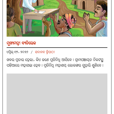
ମୁଖ୍ୟମନ୍ତ୍ରୀ ବ୍ୟତିରେକ
ଏପ୍ରିଲ୍ ୧୭, ୨୦୨୬
/
ସଦାନନ୍ଦ ତ୍ରିପାଠୀ
ଖବର ପ୍ରଚାର ହେଲା, କିଏ ଜଣେ ପ୍ରତିନିଧି ଆସିବେ। ଗ୍ରାମପଞ୍ଚାୟତ ନିକଟସ୍ଥ
ପଡ଼ିଆରେ ମହାସଭା ହେବ। ପ୍ରତିନିଧି ମହାଶୟ ଲୋକଙ୍କର ଗୁହାରି ଶୁଣିବେ।