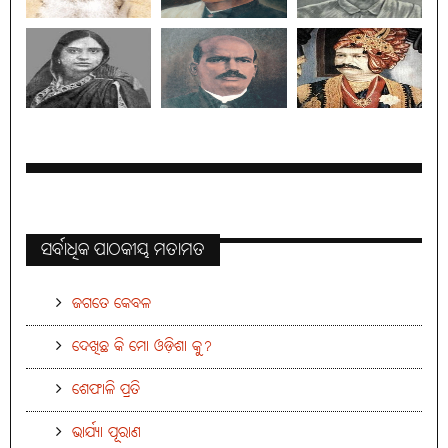
ସର୍ବାଧିକ ପାଠକୀୟ ମତାମତ
ଜଗତେ କେବଳ
ଦେଖିଛ କି ମୋ ଓଡ଼ିଶା କୁ?
ଶେଫାଳି ପ୍ରତି
ଭାର୍ଯ୍ୟା ପୂରାଣ