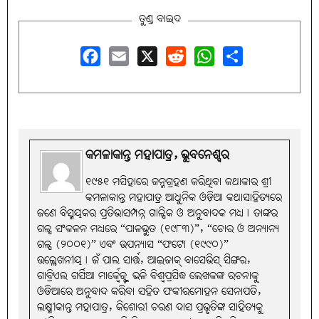
ତୁଣ୍ଡ ବାଇଦ
Facebook
Email
X
Reddit
WhatsApp
Share
କମଳାକାନ୍ତ ମହାପାତ୍ର, ଭୁବନେଶ୍ବର
୧୯୫୧ ମସିହାରେ ଜନ୍ମଗ୍ରହଣ କରିଥିବା କଥାକାର ଶ୍ରୀ
କମଳାକାନ୍ତ ମହାପାତ୍ର ଆଧୁନିକ ଓଡ଼ିଆ କଥାସାହିତ୍ୟରେ
ଜଣେ ବିସ୍ମୟକର ପ୍ରତିଭାସମ୍ପନ୍ନ ଗାଳ୍ପିକ ଓ ଅନୁବାଦକ ମଧ୍ୟ୤ ତାଙ୍କର
ଗଳ୍ପ ସଂକଳନ ମଧ୍ୟରେ “ପାଳଭୁତ (୧୯୮୩)”, “ଚୋର ଓ ଅନ୍ୟାନ୍ୟ
ଗଳ୍ପ (୨୦୦୧)” ଏବଂ ଉପନ୍ୟାସ “ଫଟୋ (୧୯୯୦)”
ଉଲ୍ଲେଖନୀୟ୤ ଜଁ ପାଲ ସାର୍ତ୍ତ, ଆଇଜାକ୍ ବାସେଭିସ୍ ସିଙ୍ଗର,
ଗାବ୍ରିଏଲ ଗର୍ସିଆ ମାର୍କ୍ବେଜ୍ଙ୍କ ଭଳି ବିଶ୍ବପ୍ରସିଦ୍ଧ ଲେଖକଙ୍କ ରଚନାକୁ
ଓଡିଆରେ ଅନୁବାଦ କରିବା ସହିତ ଫକୀରମୋହନ ସେନାପତି,
ଲକ୍ଷ୍ମୀକାନ୍ତ ମହାପାତ୍ର, କିଶୋରୀ ଚରଣ ଦାସ ପ୍ରଭୃତିଙ୍କ ସାହିତ୍ୟକୁ