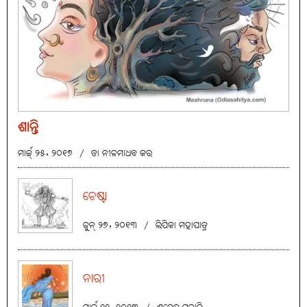
ଶାନ୍ତି
ମାର୍ଚ୍ଚ୍ ୨୫, ୨୦୧୭
/
ଡା ନୀଳମାଧବ କର
ଚେଷ୍ଟା
ଜୁନ୍ ୨୭, ୨୦୧୩
/
ଲିପିକା ମହାପାତ୍ର
ନାରୀ