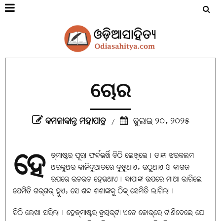
ଚୋର
କମଳାକାନ୍ତ ମହାପାତ୍ର
ଜୁଲାଇ ୨୦, ୨୦୨୫
/
ହେ
ଡ୍‌ମାଷ୍ଟର ପୂରା ଫର୍ଦ୍ଦଭର୍ତ୍ତି ଚିଠି ଲେଖିଲେ୤ ତାଙ୍କ ଝରକଲମ
ଥରକୁଥର କାଳିଦୁଆତରେ ବୁଡୁଥାଏ, ଉଠୁଥାଏ ଓ କାଗଜ
ଉପରେ ରଚରଚ ହେଉଥାଏ୤ ବାପାଙ୍କ ଉପରେ ମାଆ ରାଗିଲେ
ଯେମିତି ଗର୍‌ଗର୍‌ ହୁଏ, ସେ ଶବ୍ଦ ଶଶାଙ୍କକୁ ଠିକ୍ ସେମିତି ଲାଗିଲା୤
ଚିଠି ଲେଖା ସରିଲା୤ ହେଡ୍‌ମାଷ୍ଟର ଡ୍ରୟର୍‌ଟା ଏତେ ଜୋର୍‌ରେ ଟାଣିଦେଲେ ଯେ