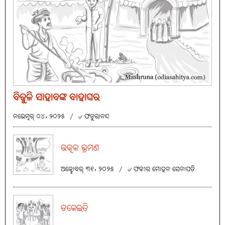
ବିଜୁଳି ସାହାବଙ୍କ ବାହାଘର
ନଭେମ୍ବର୍ ୦୪, ୨୦୨୫
/
୰ ଫତୁରାନନ୍ଦ
ଉତ୍କଳ ଭ୍ରମଣ
ଅକ୍ଟୋବର୍ ୩୧, ୨୦୨୫
/
୰ ଫକୀର ମୋହନ ସେନାପତି
ଡକେଇତି