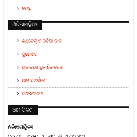
ଚେଷ୍ଟା
ଓଡିଆସାହିତ୍ୟ
ଇଣ୍ଟର୍ନେଟ୍ ଓ ଓଡ଼ିଆ ଭାଷା
ପ୍ରଶ୍ନୋତ୍ତର
ଅତୀତରେ ପ୍ରକାଶିତ ଲେଖା
ଆମ ସମ୍ପର୍କରେ
ଘୋଷଣାନାମା
ଆମ ଠିକଣା
ଓଡ଼ିଆସାହିତ୍ୟ
ଘର ନଂ.- S3H1-2, ଆର୍-ଡି-ଏ କଲୋନୀ