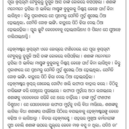
ପୂରା ଡ୍ରୟର୍‌ଟା ଟେବୁଲ୍‌ରୁ ହୁଗୁଳି ଆସି ତାଙ୍କ କୋଳରେ ବସିପଡ଼ିଲା୤ ଶଶାଙ୍କ
ମନେମନେ ହସିଲା ଓ ଭାବିଲା ମାଷ୍ଟ୍ରଙ୍କ ବୁଜୁଳାକୁ ନିଶ୍ଚୟ କେଡ଼େ ଘାଏଁ କିନା
ଲାଗିଥିବ୤ କିନ୍ତୁ ପ୍ରକାଶ୍ୟରେ ସେ ପ୍ରଥମରୁ ଯେମିତି ମୁହଁ ଶୁଖେଇ ଠିଆ
ହୋଇଥିଲା, ସେମିତି ଗୋଡ଼ ଭାଙ୍ଗି, କାନ୍ଥରେ ପିଠି ଢିରା ଦେଇ ଠିଆ
ହୋଇରହିଲା୤ ସ୍କୁଲ ଛୁଟି କେତେବେଳୁ ହୋଇସାରିଥାଏ ଓ ପିଲାଏ ଯେ ଯୁଆଡ଼େ
ଚାଲିଯାଇଥାନ୍ତି୤
ହେଡ୍‌ମାଷ୍ଟର ଡ୍ରୟର୍‌ଟା ଏତେ ଜୋର୍‌ରେ ଟାଣିଦେଲେ ଯେ ପୂରା ଡ୍ରୟର୍‌ଟା
ଟେବୁଲ୍‌ରୁ ହୁଗୁଳି ଆସି ତାଙ୍କ କୋଳରେ ବସିପଡ଼ିଲା୤ ଶଶାଙ୍କ ମନେମନେ
ହସିଲା ଓ ଭାବିଲା ମାଷ୍ଟ୍ରଙ୍କ ବୁଜୁଳାକୁ ନିଶ୍ଚୟ କେଡ଼େ ଘାଏଁ କିନା ଲାଗିଥିବ୤ କିନ୍ତୁ
ପ୍ରକାଶ୍ୟରେ ସେ ପ୍ରଥମରୁ ଯେମିତି ମୁହଁ ଶୁଖେଇ ଠିଆ ହୋଇଥିଲା, ସେମିତି
ଗୋଡ଼ ଭାଙ୍ଗି, କାନ୍ଥରେ ପିଠି ଢିରା ଦେଇ ଠିଆ ହୋଇରହିଲା୤
ହେଡ୍‌ମାଷ୍ଟର ଡ୍ରୟର୍ ଖେଳେଇ ଗୋଟିଏ ଖାଲି ଲଫାପା ବାହାର କଲେ୤ ଚିଠିକୁ
ଚାରିଭାଙ୍ଗ କରି ସେଥିରେ ପୁରାଇଲେ୤ ଲଫାପା ମୁହଁରେ ଅଠା ଲଗାଇଲେ୤
ଶଶାଙ୍କକୁ ଏତେବେଳେ ସରିକି ସେ ଥରେ ଚାହିଁଲେ୤ ତାଙ୍କ ମୁହଁ ଫଣଫଣ
ଦିଶୁଥାଏ୤ ସେ ଯେତେବେଳେ ଲଫାପା ମୁହଁକୁ ଚାରି ବିଧା ମାରିଲେ, ଶଶାଙ୍କକୁ
ଲାଗିଲା ବିଧା ଶଶାଙ୍କର ସାଉଁଳିଆ ପିଠିରେ ବସାଇବାକୁ ହେଡ୍‌ମାଷ୍ଟରଙ୍କୁ କେତେ
ବଢ଼ିଆ ନ ଲାଗିଥାନ୍ତା ! ବିଚରା ହେଡ୍‌ମାଷ୍ଟ୍ରେ ! ସହରର ମୁଖିଆ କର୍ମଚାରୀଙ୍କ
ପୁଅ ବୋଲି ଶଶାଙ୍କ ଉପରେ ସ୍କୁଲ୍‌ରେ କେବେ ମାଡ଼ ବସୁ ନ ଥିଲା, ଯଦିଓ ତା’