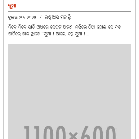
ଝୁମା
ଲକ୍ଷ୍ମୀଧର ମହାନ୍ତି
ଜୁଲାଇ ୨୦, ୨୦୨୫
/
ଦିନେ ଦିନେ ରାତି ଅଧରେ ସେପଟ ଅଗଣା ମଝିରେ ଠିଆ ହୋଇ ସେ ବଡ଼
ପାଟିରେ ଡାକ ଛାଡ଼େ “ଝୁମା ! ଆଲୋ ହେ ଝୁମା !…