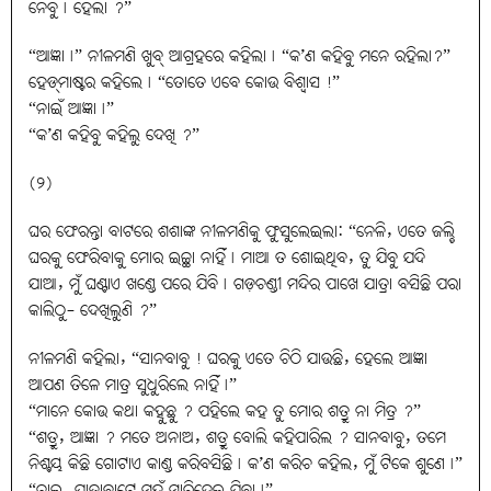
ନେବୁ୤ ହେଲା ?”
“ଆଜ୍ଞା୤” ନୀଳମଣି ଖୁବ୍ ଆଗ୍ରହରେ କହିଲା୤ “କ’ଣ କହିବୁ ମନେ ରହିଲା?”
ହେଡ୍‌ମାଷ୍ଟର କହିଲେ୤ “ତୋତେ ଏବେ କୋଉ ବିଶ୍ବାସ !”
“ନାଇଁ ଆଜ୍ଞା୤”
“କ’ଣ କହିବୁ କହିଲୁ ଦେଖି ?”
(୨)
ଘର ଫେରନ୍ତା ବାଟରେ ଶଶାଙ୍କ ନୀଳମଣିକୁ ଫୁସୁଲେଇଲା: “ନେଳି, ଏତେ ଜଲ୍ଦି
ଘରକୁ ଫେରିବାକୁ ମୋର ଇଚ୍ଛା ନାହିଁ୤ ମାଆ ତ ଶୋଇଥିବ, ତୁ ଯିବୁ ଯଦି
ଯାଆ, ମୁଁ ଘଣ୍ଟାଏ ଖଣ୍ଡେ ପରେ ଯିବି୤ ଗଡ଼ଚଣ୍ଡୀ ମନ୍ଦିର ପାଖେ ଯାତ୍ରା ବସିଛି ପରା
କାଲିଠୁ- ଦେଖିଲୁଣି ?”
ନୀଳମଣି କହିଲା, “ସାନବାବୁ ! ଘରକୁ ଏତେ ଚିଠି ଯାଉଛି, ହେଲେ ଆଜ୍ଞା
ଆପଣ ତିଳେ ମାତ୍ର ସୁଧୁରିଲେ ନାହିଁ୤”
“ମାନେ କୋଉ କଥା କହୁଛୁ ? ପହିଲେ କହ ତୁ ମୋର ଶତ୍ରୁ ନା ମିତ୍ର ?”
“ଶତ୍ରୁ, ଆଜ୍ଞା ? ମତେ ଅନାଅ, ଶତ୍ରୁ ବୋଲି କହିପାରିଲ ? ସାନବାବୁ, ତମେ
ନିଶ୍ଚୟ କିଛି ଗୋଟାଏ କାଣ୍ଡ କରିବସିଛି୤ କ’ଣ କରିଚ କହିଲ, ମୁଁ ଟିକେ ଶୁଣେ୤”
“ଚାଲ, ଯାତ୍ରାବାଟେ ମୁହଁ ମାରିଦେଇ ଯିବା୤”