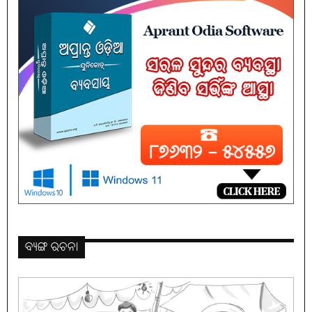
ବ୍ୟଙ୍ଗ ରଚନା