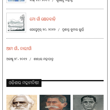
ମାର୍ଚ୍ଚ୍ ୧୧, ୨୦୧୩
/
ଶୁଭେନ୍ଦୁ ମହାନ୍ତି
ମୋ ଗାଁ କ୍ଷେତବାଡ଼ି
ସେପ୍ଟେମ୍ବର୍ ୨୯, ୨୦୧୨
/
ପ୍ରଶାନ୍ତ କୁମାର ଭୂୟାଁ
ଆମ ଗାଁ, ନାରୀଗାଁ
ଅଗଷ୍ଟ୍ ୨୮, ୨୦୧୨
/
ଶଶଧର ମହାପାତ୍ର
ଓଡ଼ିଶାର ମହାମନିଷୀ