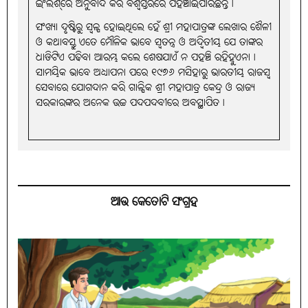
ଇଂଲିଶ୍‌ରେ ଅନୁବାଦ କରି ବିଶ୍ବସ୍ତରରେ ପହଞ୍ଚାଇପାରିଛନ୍ତି୤
ସଂଖ୍ୟା ଦୃଷ୍ଟିରୁ ସ୍ବଳ୍ପ ହୋଇଥିଲେ ହେଁ ଶ୍ରୀ ମହାପାତ୍ରଙ୍କ ଲେଖାର ଶୈଳୀ
ଓ କଥାବସ୍ତୁ ଏତେ ମୌଳିକ ଭାବେ ସ୍ବତନ୍ତ୍ର ଓ ଅଦ୍ବିତୀୟ ଯେ ତାଙ୍କର
ଧାଡିଟିଏ ପଢିବା ଆରମ୍ଭ କଲେ ଶେଷଯାଏଁ ନ ପହଞ୍ଚି ରହିହୁଏନା୤
ସାମୟିକ ଭାବେ ଅଧ୍ୟାପନା ପରେ ୧୯୭୬ ମସିହାରୁ ଭାରତୀୟ ରାଜସ୍ବ
ସେବାରେ ଯୋଗଦାନ କରି ଗାଳ୍ପିକ ଶ୍ରୀ ମହାପାତ୍ର କେନ୍ଦ୍ର ଓ ରାଜ୍ୟ
ସରକାରଙ୍କର ଅନେକ ଉଚ୍ଚ ପଦପଦବୀରେ ଅବସ୍ଥାପିତ୤
ଆଉ କେତୋଟି ସଂଗ୍ରହ