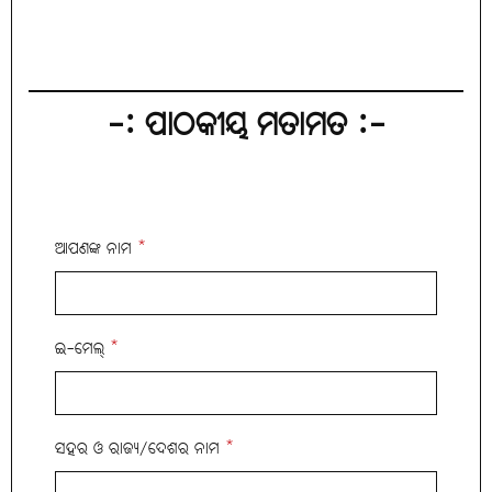
-: ପାଠକୀୟ ମତାମତ :-
ଆପଣଙ୍କ ନାମ
*
ଇ-ମେଲ୍
*
ସହର ଓ ରାଜ୍ୟ/ଦେଶର ନାମ
*