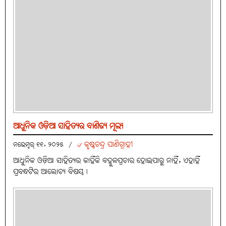
ଆଧୁନିକ ଓଡ଼ିଆ ସାହିତ୍ୟର ବାଣିଜ୍ୟ ମୂଲ୍ୟ
୰ କୃଷ୍ଣଚନ୍ଦ୍ର ପାଣିଗ୍ରାହୀ
ନଭେମ୍ବର୍ ୧୧, ୨୦୨୫
/
ଆଧୁନିକ ଓଡ଼ିଆ ସାହିତ୍ୟର କାହିଁକି ବହୁଳପ୍ରଚାର ହୋଇପାରୁ ନାହିଁ, ଏହାହିଁ
ପ୍ରବନ୍ଧଟିର ଆଲୋଚ୍ୟ ବିଷୟ।