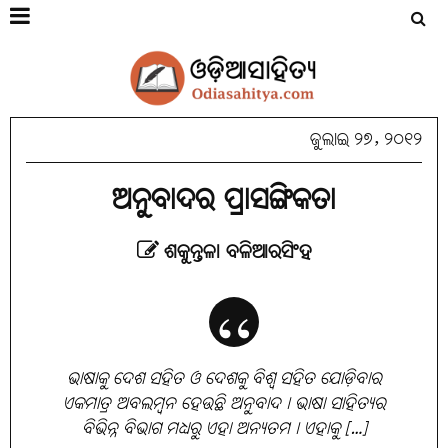
ଜୁଲାଇ ୨୭, ୨୦୧୨
ଅନୁବାଦର ପ୍ରାସଙ୍ଗିକତା
ଶକୁନ୍ତଳା ବଳିଆରସିଂହ
ଭାଷାକୁ ଦେଶ ସହିତ ଓ ଦେଶକୁ ବିଶ୍ବ ସହିତ ଯୋଡ଼ିବାର
ଏକମାତ୍ର ଅବଲମ୍ବନ ହେଉଛି ଅନୁବାଦ। ଭାଷା ସାହିତ୍ୟର
ବିଭିନ୍ନ ବିଭାଗ ମଧ୍ୟରୁ ଏହା ଅନ୍ୟତମ। ଏହାକୁ […]