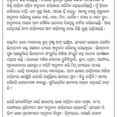
ଅନୁବାଦ କରି ସାରିଛନ୍ତି। ଫଳରେ ତୃଣମୂଳ ସ୍ତରର ବଙ୍ଗଳା ପାଠକମାନେ ବି
ବିଶ୍ବ ସାହିତ୍ୟ ସହିତ ଅନୁବାଦ ଜରିଆରେ ପରିଚିତ ହୋଇପାରିଛନ୍ତି। ମୁଁ ହିସାବ
କରିପାରେ ନାହିଁ, ମୋ ମୁଣ୍ଡ ବିନ୍ଧେ, ଆପଣ ହିଁ କହନ୍ତୁ- ଆମକୁ ଏସବୁ ଗ୍ରନ୍ଥାବଳୀ
ଅନୁବାଦ କରିବାକୁ କେତେ ବର୍ଷ, ମାସ, ଦିନ, ଲାଗିବ? ମୋର ତ ମନେ ହୁଏ,
ଅନୁବାଦର ଅଭାବ ଆମ ମୌଳିକ ରଚନାର ଦିଗନ୍ତକୁ ସୀମିତ କରିଦେଇଛି। ଆଉ
ସେଥିପାଇଁ ଅନ୍ୟ ସାହିତ୍ୟରେ ଆମ ସାହିତ୍ୟକୁ ନେଇ କିଛି କୁଣ୍ଠା ରହିଯାଇଛି।
ଅଳ୍ପଦିନ ତଳେ ନ୍ୟାସନାଲ୍‌ ବୁକ୍‌ ଟ୍ରଷ୍ଟ୍‌ ଅଫ୍‌ ଇଣ୍ଡିଆ, ଇଂରାଜୀ ଭାଷାରେ ଗୋଟିଏ
ଭିଏତ୍‌ନାମା ଗଳ୍ପ ସଙ୍କଳନ ମୋତେ ଅନୁବାଦ କରିବାକୁ ଦେଇଥିଲେ। ଭିଏତ୍‌ନାମ
ଯୁଦ୍ଧ ପଟ୍ଟଭୂମିରେ ଭିଏତ୍‌ନାମା ସଂସ୍କୃତିର ଓଡ଼ିଆ ସଂସ୍କୃତି ସହ ଅନେକ ସାମଞ୍ଜସ୍ୟ
ଏଥିରେ ଅଛି। ସାଧାରଣ ମଣିଷ ଜୀବନର ତ୍ରୁଟିବିଚ୍ୟୁତି, ଭ୍ରମ, ପ୍ରେମ, ପରମ୍ପରା,
ମୂଲ୍ୟବୋଧରେ ଭରପୂର ଏ ବହିଟି ଅନୁବାଦ କରି ଠିକ୍‌ ସମୟରେ ପଠାଇ
ଦେଲି। ସେହି ସମୟରେ ମୋର ମନେହେଲା, ଅନ୍ୟ ଭାଷାର ସାହିତ୍ୟରେ ଓଡ଼ିଆ
ସାହିତ୍ୟର ଉପସ୍ଥିତି ଯେପରି ଅଶ୍ବସ୍ତିକର ଭାବରେ ମ୍ଲାନ। କିନ୍ତୁ କାହିଁକି? ଆମର
କୌଣସି ଯୋଜନାବଦ୍ଧ ବ୍ୟବସ୍ଥା, ସୁନିୟୋଜିତ ଉଦ୍ୟମର ଅଭାବ ଏଥିପାଇଁ ଦାୟୀ
କି?
ଯେଉଁ ଭାବବୈଚିତ୍ର୍ୟ ପାଇଁ ଭାରତୀୟ ଭାଷା ସାହିତ୍ୟ ଏତେ ସମୃଦ୍ଧ, ତା’ର
ପରମ୍ପରାର ପ୍ରତିଫଳନ ଆମ ଅନୁବାଦ ସାହିତ୍ୟରେ ହେଉନାହିଁ। ଇଂରାଜୀ ଓ
ହିନ୍ଦୀ ଭାଷା ପ୍ରବୀଣମାନେ ଅନୁବାଦ ବିମୁଖ। ଦ୍ବିତୀୟରେ, ସେଭଳି ଯୋଗ୍ୟ