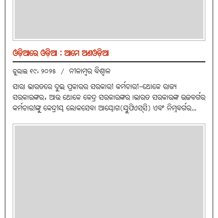
ଓଡ଼ିଆରେ ଓଡ଼ିଆ : ଆମେ ଅଣଓଡ଼ିଆ
ନୀଳାମ୍ବର ବିଶ୍ବାଳ
ଜୁଲାଇ ୧୯, ୨୦୨୫
/
ସାରା ଭାରତରେ ଦୁଇ ପ୍ରକାରର ସରକାରୀ କର୍ମଚାରୀ-ଥୋକେ ରାଜ୍ୟ
ସରକାରଙ୍କର, ଆଉ ଥୋକେ କେନ୍ଦ୍ର ସରକାରଙ୍କର।ଭାରତ ସରକାରଙ୍କ ଉଚ୍ଚବର୍ଗର
କର୍ମଚାରୀଙ୍କୁ କେନ୍ଦ୍ରୀୟ ଲୋକସେବା ଆୟୋଗ(ୟୁପିଏସ୍‌ସି) ଏବଂ ନିମ୍ନବର୍ଗର…