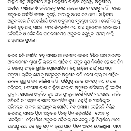
ଯାହାର ଉତ୍ସ ସାହିତ୍ୟରେ ଅଛି। କହିବାର ତାତ୍ପର୍ଯ୍ୟ ହେଉଛି, ଅନୁବାଦର
ଅତୀତ, ବର୍ତ୍ତମାନ ଓ ଭବିଷ୍ୟତକୁ ନେଇ ମନରେ ସନ୍ଦେହ ରଖନ୍ତୁ ନାହିଁ। କାରଣ
ଅନୁବାଦ ଯେତିକି ସମସ୍ୟା ନୁହେଁ, ତା’ଠାରୁ ଅଧିକ ସମାଧାନ। ସାହିତ୍ୟର
ଅନୁବାଦରେ ହିଁ ଯେକୌଣସି ଅନ୍ୟ ଅନୁବାଦର ମୂଳଦୁଆ ପଡ଼େ। କେଉଁ କଥାକୁ
କିଭଳି କୁହାଯାଇ ପାରେ, ତା’ର ଦିଗ୍‌ଦର୍ଶନ ମଧ୍ୟ ଥାଏ ସୃଜନଶୀଳ ରଚନାରେ।
ବୈଷୟିକ ଓ ବୈଜ୍ଞାନିକ ପାଠକମାନଙ୍କର ଅନୁବାଦ କରୁଥିବା ସମସ୍ତ ବ୍ୟକ୍ତି
ସାହିତ୍ୟରେ ପ୍ରବୀଣ।
ଭାରତ ଭଳି ଗୋଟିଏ ବହୁ ଭାଷାଭାଷୀ ଦେଶରେ କେବଳ ବିଭିନ୍ନ ଭାଷାମାନଙ୍କର
ଆଦାନପ୍ରଦାନ ଦ୍ବାରା ହିଁ ଭାରତୀୟ ସାହିତ୍ୟର ପ୍ରକୃତ ରୂପ ବିକଶିତ ହୋଇପାରିବ
ଓ ଜାତୀୟ ସଂହତି ସ୍ଥାପିତ ହୋଇପାରିବ। ବିଶ୍ବ ସାହିତ୍ୟ ପାଇଁ ମଧ୍ୟ ଏହା
ପ୍ରଯୁଜ୍ୟ। ଲାଟିନ୍‌ ଭାଷାକୁ ଆମୂଳଚୂଳ ଅନୁବାଦ କରି ଏକଦା ଇଂରାଜୀ ସାହିତ୍ୟ
କେବଳ ସୁସ୍ଥ ଜୀବନ ଜୀଇଁଲା ନାହିଁ; ପରିପୁଷ୍ଟ ହୋଇ ଅମରତ୍ବ ମଧ୍ୟ ହାସଲ
କରିନେଲା। ଫରାସୀ ଭାଷା ସାହିତ୍ୟ ଇଂରାଜୀ ଅନୁବାଦ ଜରିଆରେ ହିଁ ଗୋଟିଏ
ପ୍ରାନ୍ତୀୟ ଭାଷାରେ ଅନୂଦିତ ହୁଏ ଆଉ ଫ୍ରାନ୍ସର କେଉଁ ନିପଟ ମଫସଲର ମାଟିର
ମଣିଷଟି ତା’ କଥିତ ଭାଷାରେ ଆମୋଦିତ ହୁଏ। ଏହାହିଁ ତ ‘ଏକବିଶ୍ବ’ର
ପରିକଳ୍ପନା ସାକାର ହୋଇଥିବାର ଗୋଟିଏ ବଡ଼ ପ୍ରମାଣ। ସେହିଭଳି ବିଭିନ୍ନ
ଭାରତୀୟ ଭାଷାର ହିନ୍ଦୀ ଅନୁବାଦ ଦିନକୁ ଦିନ ବଢ଼ିଚାଲିଛି। ୧୯୯୭ ରୁ
‘ଶତଭିଷା’- ତ୍ରୈମାସିକୀ ଅନୁବାଦ ପତ୍ରିକାର ପ୍ରକାଶନରୁ ଏହି ନିଷ୍କର୍ଷରେ ଆମେ
ପହଞ୍ଚିଛୁ ଯେ, ଏକ କ୍ଷୁଦ୍ର ଉଦ୍ୟମ ରୂପେ ଯାହା ଦିନେ ଆରମ୍ଭ ହୋଇଥିଲା, ତାହା