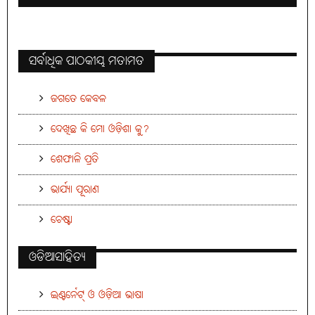
ସର୍ବାଧିକ ପାଠକୀୟ ମତାମତ
ଜଗତେ କେବଳ
ଦେଖିଛ କି ମୋ ଓଡ଼ିଶା କୁ?
ଶେଫାଳି ପ୍ରତି
ଭାର୍ଯ୍ୟା ପୂରାଣ
ଚେଷ୍ଟା
ଓଡିଆସାହିତ୍ୟ
ଇଣ୍ଟର୍ନେଟ୍ ଓ ଓଡ଼ିଆ ଭାଷା