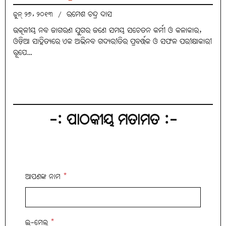
ରମେଶ ଚନ୍ଦ୍ର ଦାସ
ଜୁନ୍ ୨୭, ୨୦୧୩
/
ଉତ୍କଳୀୟ ନବ ଜାଗରଣ ଯୁଗର ଜଣେ ସମୟ ସଚେତନ କର୍ମୀ ଓ କଳାକାର,
ଓଡ଼ିଆ ସାହିତ୍ୟରେ ଏକ ଅଭିନବ ଗଦ୍ୟରୀତିର ପ୍ରବର୍ତ୍ତକ ଓ ସଫଳ ପରୀକ୍ଷାକାରୀ
ରୂପେ…
-: ପାଠକୀୟ ମତାମତ :-
ଆପଣଙ୍କ ନାମ
*
ଇ-ମେଲ୍
*