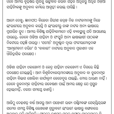
ଏବେ ଆମର ବୃହତ୍ତର ସ୍ବାର୍ଥକୁ ଉଜ୍ଜୀବିତ କରିବା ସହିତ ଅଧିକରୁ ଅଧିକ ଓଡ଼ିଆ
ସାହିତ୍ୟିକଙ୍କୁ ଅନୁବାଦ କର୍ମରେ ଆଗ୍ରହୀ କରାଇ ପାରିଛି।
ଆମେ ଦେଖୁ, ଜ୍ଞାନପୀଠ ବିଜେତା ଗିରୀଶ କନ୍ନଡ଼ ନିଜ ନାଟକମାନଙ୍କୁ ନିଜେ
ଇଂରାଜୀରେ ଅନୁବାଦ କରନ୍ତି ଓ ଇଂରାଜୀରୁ ତାଙ୍କ ନାଟକ ଅନ୍ୟ ଭାଷାରେ
ପ୍ରସାରିତ ହୁଏ। ଆମର ବିଶିଷ୍ଟ ସାହିତ୍ୟିକମାନେ ଏହି ବ୍ୟବସ୍ଥାକୁ ଯଦି ଆପଣେଇ
ପାରନ୍ତେ, ତେବେ ଓଡ଼ିଆ ସାହିତ୍ୟ ଓ ସଂସ୍କୃତି ଅନ୍ୟ ଭାଷାଭାଷୀ ପାଠକଙ୍କ
ନିକଟରେ ପହଞ୍ଚି ପାରନ୍ତା। ‘ସତୀର୍ଥ’ ଅନୁଷ୍ଠାନ ଦ୍ବାରା ଫକୀରମୋହନଙ୍କ
‘ଆତ୍ମଜୀବନୀ ଚରିତ’ ଓ ‘ବାବାଜୀ’ ନାଟକର ଅନୁବାଦ ପ୍ରକାଶନ ଏକ
ଐତିହାସିକ ପଦକ୍ଷେପ।
ଓଡ଼ିଶା ସାହିତ୍ୟ ଏକାଡେମୀ ଓ କେନ୍ଦ୍ର ସାହିତ୍ୟ ଏକାଡେମୀ ଏ ଦିଗରେ କିଛି
ପଦକ୍ଷେପ ନେଇଛନ୍ତି। ଆମ ବିଶ୍ବବିଦ୍ୟାଳୟମାନଙ୍କରେ ଅନୁବାଦ ବା ତୁଳନାତ୍ମକ
ସାହିତ୍ୟ ବିଭାଗ ଖୋଲିବା କାର୍ଯ୍ୟକ୍ରମ କେତେଦୂର ଯାଇଛି, ମୋର ଧାରଣା ନାହିଁ।
ତେବେ ତୁଳନାତ୍ମକ ସାହିତ୍ୟର ଗବେଷଣା ପାଇଁ ଆମର କ୍ଷେତ୍ର ଯେ ପ୍ରସ୍ତୁତ
ହୋଇନାହିଁ, ଏକଥା ସମସ୍ତେ ଜାଣନ୍ତି।
ଆଜିଠୁ ଦେଢ଼ଶହ ବର୍ଷ ଆଗରୁ ଆମ ପଡ଼ୋଶୀ ରାଜ୍ୟ ପଶ୍ଚିମବଙ୍ଗ ସେକ୍‌ସ୍ପିୟରଙ୍କ
ସମେତ ସମସ୍ତ ବିଶିଷ୍ଟ ଲେଖକଙ୍କ ଗ୍ରନ୍ଥାବଳୀ ଇଂରାଜୀ ଭାଷାରୁ ବଙ୍ଗଳାରେ