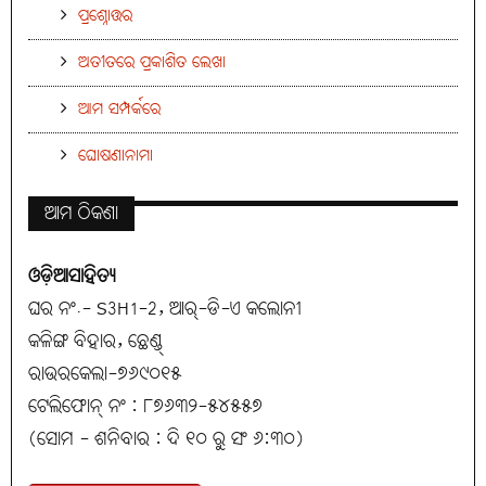
ପ୍ରଶ୍ନୋତ୍ତର
ଅତୀତରେ ପ୍ରକାଶିତ ଲେଖା
ଆମ ସମ୍ପର୍କରେ
ଘୋଷଣାନାମା
ଆମ ଠିକଣା
ଓଡ଼ିଆସାହିତ୍ୟ
ଘର ନଂ.- S3H1-2, ଆର୍-ଡି-ଏ କଲୋନୀ
କଳିଙ୍ଗ ବିହାର, ଛେଣ୍ଡ୍
ରାଉରକେଲା-୭୬୯୦୧୫
ଟେଲିଫୋନ୍ ନଂ : ୮୭୬୩୨-୫୪୫୫୭
(ସୋମ - ଶନିବାର : ଦି ୧୦ ରୁ ସଂ ୬:୩୦)