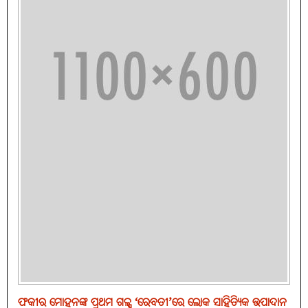
ଫକୀର ମୋହନଙ୍କ ପ୍ରଥମ ଗଳ୍ପ ‘ରେବତୀ’ରେ ଲୋକ ସାହିତ୍ୟିକ ଉପାଦାନ