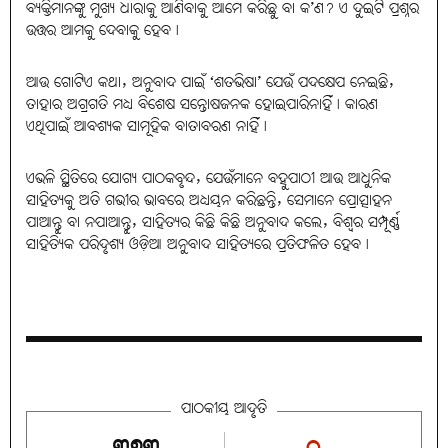
ବ୍ୟକ୍ତିମାନଙ୍କୁ ମୁଖ୍ୟ ଧାରାକୁ ଆଣିବାକୁ ଆମେ କରିଛୁ ବା କ’ଣ? ଏ ଦୁଇଟି ପ୍ରଶ୍ନର
ଉତ୍ତର ଆମକୁ ଦେବାକୁ ହେବ।
ଆଉ ଗୋଟିଏ କଥା, ଅନୁବାଦ ପାଇଁ ‘ଶତଭିଷା’ ଯେଉଁ ପଦକ୍ଷେପ ନେଇଛି,
ତାହାର ଅଗ୍ରଗତି ମଧ୍ୟ ବିଶେଷ ସନ୍ତୋଷଜନକ ହୋଇପାରିନାହିଁ। କାରଣ
ଏଥିପାଇଁ ଆବଶ୍ୟକ ସାମୂହିକ ବାତାବରଣ ନାହିଁ।
ଏଭଳି ସ୍ଥିତିରେ ଯୋଗ୍ୟ ପାଠକବୃନ୍ଦ, ଯେଉଁମାନେ ବହୁପାଠୀ ଆଉ ଆଧୁନିକ
ସାହିତ୍ୟକୁ ଅତି ଗଭୀର ଭାବରେ ଅଧ୍ୟୟନ କରିଛନ୍ତି, ସେମାନେ ପ୍ରୋତ୍ସାହନ
ପାଆନ୍ତୁ ବା ନପାଆନ୍ତୁ, ସାହିତ୍ୟର କିଛି କିଛି ଅନୁବାଦ କଲେ, ବିଶ୍ବର ସମ୍ପୂର୍ଣ୍ଣ
ସାହିତ୍ୟିକ ପରିଦୃଶ୍ୟ ଓଡ଼ିଆ ଅନୁବାଦ ସାହିତ୍ୟରେ ପ୍ରତିଫଳିତ ହେବ।
ପାଠକୀୟ ଆଦୃତି