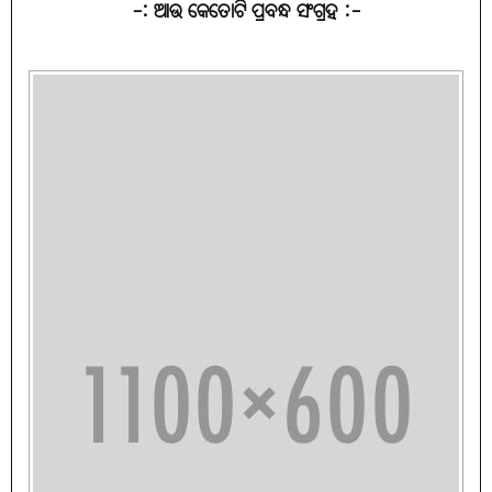
-: ଆଉ କେତୋଟି ପ୍ରବନ୍ଧ ସଂଗ୍ରହ :-