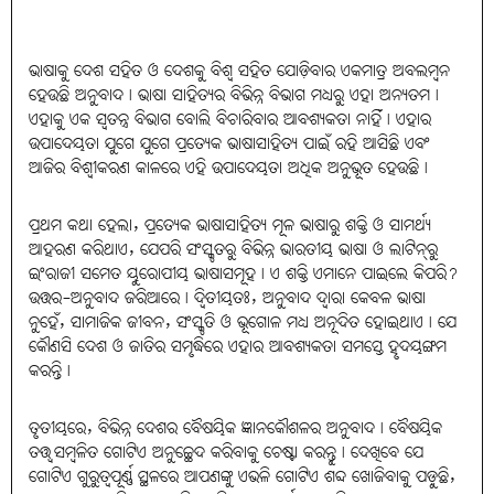
ଭାଷାକୁ ଦେଶ ସହିତ ଓ ଦେଶକୁ ବିଶ୍ବ ସହିତ ଯୋଡ଼ିବାର ଏକମାତ୍ର ଅବଲମ୍ବନ
ହେଉଛି ଅନୁବାଦ। ଭାଷା ସାହିତ୍ୟର ବିଭିନ୍ନ ବିଭାଗ ମଧ୍ୟରୁ ଏହା ଅନ୍ୟତମ।
ଏହାକୁ ଏକ ସ୍ବତନ୍ତ୍ର ବିଭାଗ ବୋଲି ବିଚାରିବାର ଆବଶ୍ୟକତା ନାହିଁ। ଏହାର
ଉପାଦେୟତା ଯୁଗେ ଯୁଗେ ପ୍ରତ୍ୟେକ ଭାଷାସାହିତ୍ୟ ପାଇଁ ରହି ଆସିଛି ଏବଂ
ଆଜିର ବିଶ୍ବୀକରଣ କାଳରେ ଏହି ଉପାଦେୟତା ଅଧିକ ଅନୁଭୂତ ହେଉଛି।
ପ୍ରଥମ କଥା ହେଲା, ପ୍ରତ୍ୟେକ ଭାଷାସାହିତ୍ୟ ମୂଳ ଭାଷାରୁ ଶକ୍ତି ଓ ସାମର୍ଥ୍ୟ
ଆହରଣ କରିଥାଏ, ଯେପରି ସଂସ୍କୃତରୁ ବିଭିନ୍ନ ଭାରତୀୟ ଭାଷା ଓ ଲାଟିନ୍‌ରୁ
ଇଂରାଜୀ ସମେତ ୟୁରୋପୀୟ ଭାଷାସମୂହ। ଏ ଶକ୍ତି ଏମାନେ ପାଇଲେ କିପରି?
ଉତ୍ତର-ଅନୁବାଦ ଜରିଆରେ। ଦ୍ବିତୀୟତଃ, ଅନୁବାଦ ଦ୍ବାରା କେବଳ ଭାଷା
ନୁହେଁ, ସାମାଜିକ ଜୀବନ, ସଂସ୍କୃତି ଓ ଭୂଗୋଳ ମଧ୍ୟ ଅନୂଦିତ ହୋଇଥାଏ। ଯେ
କୌଣସି ଦେଶ ଓ ଜାତିର ସମୃଦ୍ଧିରେ ଏହାର ଆବଶ୍ୟକତା ସମସ୍ତେ ହୃଦୟଙ୍ଗମ
କରନ୍ତି।
ତୃତୀୟରେ, ବିଭିନ୍ନ ଦେଶର ବୈଷୟିକ ଜ୍ଞାନକୌଶଳର ଅନୁବାଦ। ବୈଷୟିକ
ତତ୍ତ୍ବସମ୍ବଳିତ ଗୋଟିଏ ଅନୁଚ୍ଛେଦ କରିବାକୁ ଚେଷ୍ଟା କରନ୍ତୁ। ଦେଖିବେ ଯେ
ଗୋଟିଏ ଗୁରୁତ୍ବପୂର୍ଣ୍ଣ ସ୍ଥଳରେ ଆପଣଙ୍କୁ ଏଭଳି ଗୋଟିଏ ଶବ୍ଦ ଖୋଜିବାକୁ ପଡ଼ୁଛି,