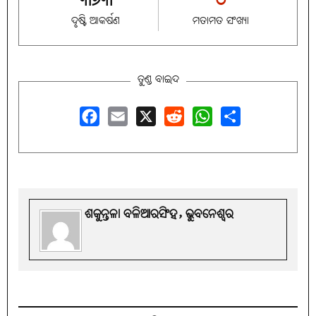
୩୭୩
୦
ଦୃଷ୍ଟି ଆକର୍ଷଣ
ମତାମତ ସଂଖ୍ୟା
ତୁଣ୍ଡ ବାଇଦ
Facebook
Email
X
Reddit
WhatsApp
Share
ଶକୁନ୍ତଳା ବଳିଆରସିଂହ, ଭୁବନେଶ୍ବର