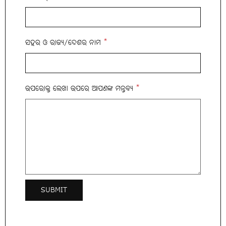
ସହର ଓ ରାଜ୍ୟ/ଦେଶର ନାମ
*
ଉପରୋକ୍ତ ଲେଖା ଉପରେ ଆପଣଙ୍କ ମନ୍ତବ୍ୟ
*