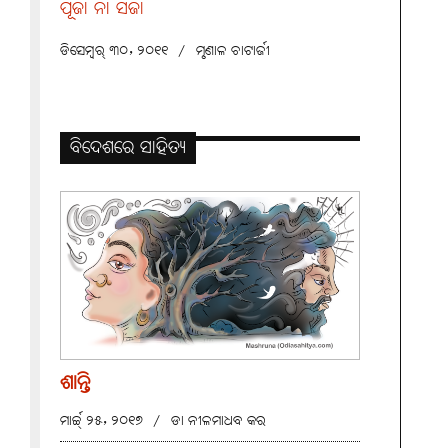
ପୂଜା ନା ସଜା
ଡିସେମ୍ବର୍ ୩୦, ୨୦୧୧
/
ମୃଣାଳ ଚାଟାର୍ଜୀ
ବିଦେଶରେ ସାହିତ୍ୟ
ଶାନ୍ତି
ମାର୍ଚ୍ଚ୍ ୨୫, ୨୦୧୭
/
ଡା ନୀଳମାଧବ କର