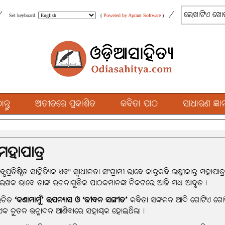
/
/
Set keyboard
(
Powered by Aprant Software
)
୍ତୁ
ଅତୀତରେ ପ୍ରକାଶିତ
କବିତା ପାଠ
ସାଧାରଣ ଜ୍ଞାନ
 ମହାପାତ୍ର
ଧପ୍ରତିଷ୍ଠିତ ସାହିତ୍ୟିକ ଏବଂ ସ୍ବାଧୀନତା ସଂଗ୍ରାମୀ ଭାବେ କାନ୍ତକବି ଲକ୍ଷ୍ମୀକାନ୍
ଓ ଲେଖକ ଭାବେ ତାଙ୍କ ରଚନାଗୁଡିକ ପାଠକମାନଙ୍କ ନିକଟରେ ଆଜି ମଧ୍ୟ ଆଦୃତ।
 ରଚିତ
‘କଣାମାମୁଁ’ ଉପନ୍ୟାସ ଓ ‘ଜୀବନ ସଙ୍ଗୀତ’
କବିତା ସଙ୍କଳନ ଆଦି ଗୋଟିଏ ଗୋଟିଏ
 ଏକ ନୁତନ ଉନ୍ମାଦନ ଆଣିବାରେ ସହାୟକ ହୋଇଥିଲା।