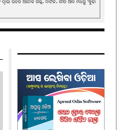
ଦ୍ବାରା ରଚିତ ଅନେକ ଗଳ୍ପ, ନାଟକ, ଗୀତ ଆଦି ମଧ୍ୟରୁ ‘ବୁଢା