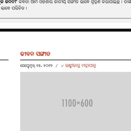
୍କଳ ଜନନୀ’
କବିତା ଆମ ଓଡ଼ିଶାର ଜାତୀୟ ସଙ୍ଗୀତ ଭାବେ ଗ୍ରହଣ କରାଯାଇଛି। ତାଙ୍କ 
ପ ଭାବେ ପରିଚିତ।
ଜୀବନ ସଙ୍ଗୀତ
୰ ଲକ୍ଷ୍ମୀକାନ୍ତ ମହାପାତ୍ର
ସେପ୍ଟେମ୍ବର୍ ୧୫, ୨୦୧୨
/