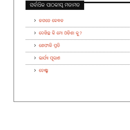
ସର୍ବାଧିକ ପାଠକୀୟ ମତାମତ
ଜଗତେ କେବଳ
ଦେଖିଛ କି ମୋ ଓଡ଼ିଶା କୁ?
ଶେଫାଳି ପ୍ରତି
ଭାର୍ଯ୍ୟା ପୂରାଣ
ଚେଷ୍ଟା