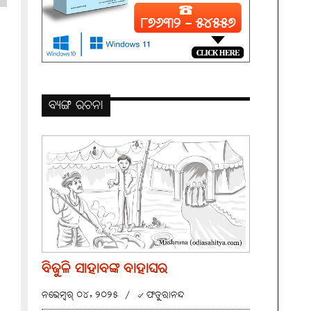
ବ୍ୟଙ୍ଗ ରଚନା
ବିଜୁଳି ସାହାବଙ୍କ ବାହାଘର
ନଭେମ୍ବର୍ ୦୪, ୨୦୨୫
/
୰ ଫତୁରାନନ୍ଦ