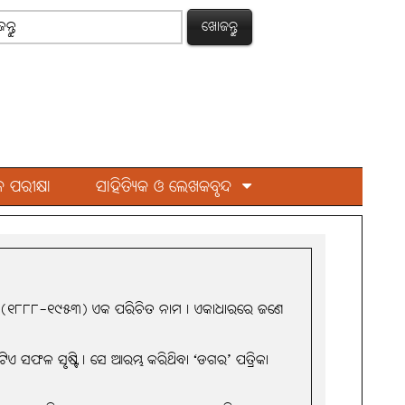
ଖୋଜନ୍ତୁ
 ପରୀକ୍ଷା
ସାହିତ୍ୟିକ ଓ ଲେଖକବୃନ୍ଦ
ତ ମହାପାତ୍ର(୧୮୮୮-୧୯୫୩) ଏକ ପରିଚିତ ନାମ। ଏକାଧାରରେ ଜଣେ
 ସଫଳ ସୃଷ୍ଟି। ସେ ଆରମ୍ଭ କରିଥିବା ‘ଡଗର’ ପତ୍ରିକା