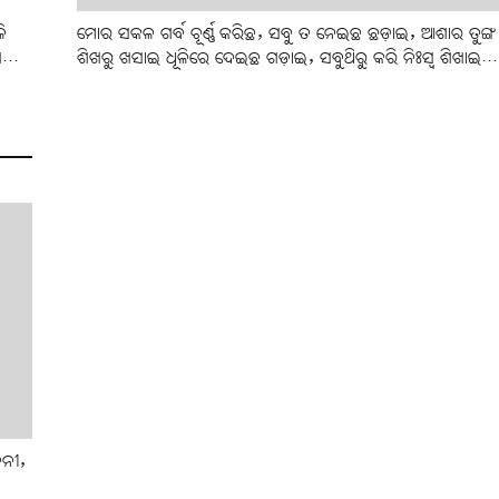
ମୋର ସକଳ ଗର୍ବ ଚୂର୍ଣ୍ଣ କରିଛ, ସବୁ ତ ନେଇଛ ଛଡ଼ାଇ, ଆଶାର ତୁଙ୍ଗ
ି
ଶିଖରୁ ଖସାଇ ଧୂଳିରେ ଦେଇଛ ଗଡ଼ାଇ, ସବୁଥିରୁ କରି ନିଃସ୍ବ ଶିଖାଇ...
...
ନନୀ,