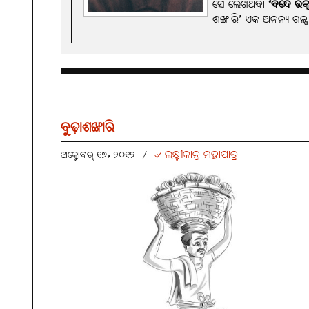
ସେ ଲେଖିଥିବା
‘ବନ୍ଦେ ଉତ
ଶଙ୍ଖାରି’ ଏକ ଅନନ୍ୟ ଗଳ୍
ବୁଢ଼ାଶଙ୍ଖାରି
୰ ଲକ୍ଷ୍ମୀକାନ୍ତ ମହାପାତ୍ର
ଅକ୍ଟୋବର୍ ୧୭, ୨୦୧୨
/