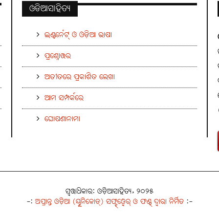
ଓଡିଆସାହିତ୍ୟ
ଇଣ୍ଟର୍ନେଟ୍ ଓ ଓଡ଼ିଆ ଭାଷା
ପ୍ରଶ୍ନୋତ୍ତର
ଅତୀତରେ ପ୍ରକାଶିତ ଲେଖା
ଆମ ସମ୍ପର୍କରେ
ଘୋଷଣାନାମା
ସ୍ୱତ୍ତାଧିକାର: ଓଡ଼ିଆସାହିତ୍ୟ, ୨୦୨୫
-:
ଅପ୍ରାନ୍ତ ଓଡ଼ିଆ (ୟୁନିକୋଡ୍) ସଫ୍ଟ୍‌ୱେର୍ ଓ ଫଣ୍ଟ୍ ଦ୍ୱାରା ନିର୍ମିତ
:-