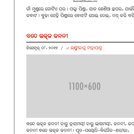
ଗାଁ ମୁଣ୍ଡରେ ଗୋଟିଏ ଘର। ପକ୍କା ପିଣ୍ଡା, ସାତ ଶେଣିଆ ଛପର, ଯାଉଁଳ
କବାଟ। ବୁଢ଼ା ସେହି ପିଣ୍ଡାରେ ବୋଝଟି ଥୋଇ ଦେଇ, ନଥ୍‌ କରି ବସି
ବନ୍ଦେ ଉତ୍କଳ ଜନନୀ
୰ ଲକ୍ଷ୍ମୀକାନ୍ତ ମହାପାତ୍ର
ଡିସେମ୍ବର୍ ୦୮, ୨୦୧୧
/
ବନ୍ଦେ ଉତ୍କଳ ଜନନୀ ଚାରୁ ହାସମୟୀ ଚାରୁ ଭାଷମୟୀ, ଜନନୀ, ଜ
ଜନନୀ ବନ୍ଦେ ଉତ୍କଳ ଜନନୀ। ପୂତ-ପୟୋଧି-ବିଧୌତ-ଶରୀରା,