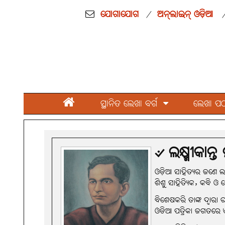
ଯୋଗାଯୋଗ
ଅନ୍‌ଲାଇନ୍ ଓଡ଼ିଆ
/
ସ୍ଥାନିତ ଲେଖା ବର୍ଗ
ଲେଖା ପଠାନ
୰ ଲକ୍ଷ୍ମୀକାନ୍ତ
ଓଡ଼ିଆ ସାହିତ୍ୟର ଜଣେ ଲବ୍
ଶିଶୁ ସାହିତ୍ୟିକ, କବି 
ବିଶେଷକରି ତାଙ୍କ ଦ୍ବାରା
ଓଡିଆ ପତ୍ରିକା ଜଗତରେ