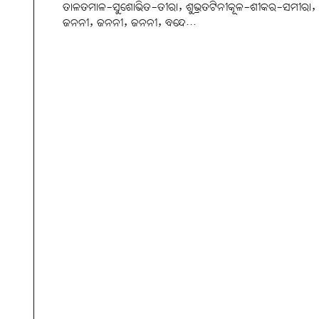
ତାଳତମାଳ-ସୁଶୋଭିତ-ତୀରା, ଶୁଭ୍ରତଟିନୀକୂଳ-ଶୀକର-ସମୀରା,
ଜନନୀ, ଜନନୀ, ଜନନୀ, ବନ୍ଦେ...