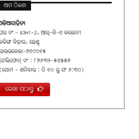
ଆମ ଠିକଣା
ଓଡ଼ିଆସାହିତ୍ୟ
ଘର ନଂ.- S3H1-2, ଆର୍-ଡି-ଏ କଲୋନୀ
କଳିଙ୍ଗ ବିହାର, ଛେଣ୍ଡ୍
ରାଉରକେଲା-୭୬୯୦୧୫
ଟେଲିଫୋନ୍ ନଂ : ୮୭୬୩୨-୫୪୫୫୭
(ସୋମ - ଶନିବାର : ଦି ୧୦ ରୁ ସଂ ୬:୩୦)
ଲେଖା ପଠାନ୍ତୁ