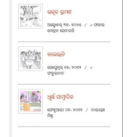
ଉତ୍କଳ ଭ୍ରମଣ
ଅକ୍ଟୋବର୍ ୩୧, ୨୦୨୫
/
୰ ଫକୀର
ମୋହନ ସେନାପତି
ଡକେଇତି
ସେପ୍ଟେମ୍ବର୍ ୧୫, ୨୦୧୨
/
୰
ଫତୁରାନନ୍ଦ
ଧୂର୍ତ୍ତ ସାମ୍ବାଦିକ
ଫେବୃଆରୀ ୦୧, ୨୦୧୨
/
ନାରାୟଣ
ମିଶ୍ର