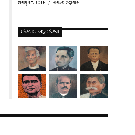
ଅଗଷ୍ଟ୍ ୨୮, ୨୦୧୨
/
ଶଶଧର ମହାପାତ୍ର
ଓଡ଼ିଶାର ମହାମନିଷୀ