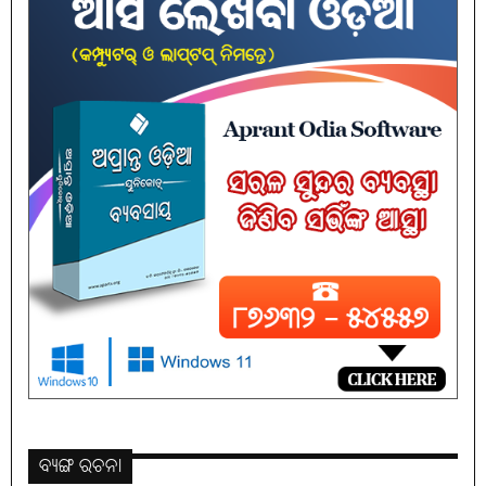
ବ୍ୟଙ୍ଗ ରଚନା