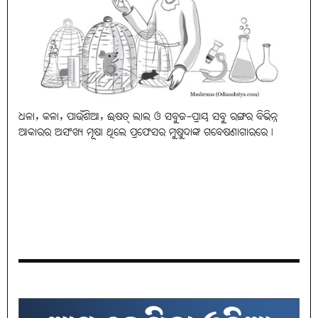
ଧଳା, କଳା, ପାଉଁଶିଆ, ଈଷତ୍‌ ଲାଲ ଓ ସବୁଜ-ପ୍ରାୟ ସବୁ ରଙ୍ଗର ବିଭିନ୍ନ
ଆକାରର ଅସଂଖ୍ୟ ମୂଷା ଥିଲେ ପ୍ରଫେସର ମୁଷୁଦାଙ୍କ ଗବେଷଣାଗାରରେ।