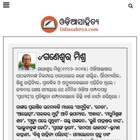
୰ଗଣେଶ୍ୱର ମିଶ୍ର
ଗଣେଶ୍ୱର ମିଶ୍ର(୧୯୪୨-୨୦୧୫) ଓଡ଼ିଆଭାଷାର
ପାଠକମାନଙ୍କ ନିକଟରେ ଏକାଧାରରେ ଜଣେ ଗାଳ୍ପିକ, ଔପନ୍ୟାସିକ,
ଶିଶୁ ସାହିତ୍ୟିକ, ପ୍ରାବନ୍ଧିକ ଓ ଅନୁବାଦକଭାବେ ପରିଚିତ ଥିଲେ।
ଜୀବନର ଶେଷ ସମୟରେ ସେ ଦୈନିକ ଓଡ଼ିଆ ସମ୍ପାଦପତ୍ର
‘ପ୍ରମେୟ’ର ପ୍ରତିଷ୍ଠାତା ସମ୍ପାଦକଭାବେ କିଛି ବର୍ଷ କାର୍ଯ୍ୟ କରିଥିଲେ।
ତାଙ୍କର ପ୍ରକାଶିତ ରଚନାବଳି ମଧ୍ୟରେ ‘ସାମୁଦ୍ରିକ’, ‘ନେତା’,
‘ଆରୋହୀ’,‘ସକାଳର ମୁହଁ’ ଆଦି ଉପନ୍ୟାସ, ‘ଅନ୍ଧାର’, ‘ମଧୁମିଶ୍ରଙ୍କ
ଶବ’, ‘ମୃତ୍ୟୁ ପରେ ପୃଥିବୀ’- ଗଳ୍ପ ସଙ୍କଳନ, ‘ରୁଶି ପାହାଡ଼ର ବାଘ’,
‘ଲାଲୁବାବୁଙ୍କ କୋଠି’, ‘ପ୍ରସଙ୍ଗ କ୍ରମେ’, ‘ଜନପଥ ରାଜପଦ’-ଭ୍ରମଣ
କାହାଣୀ, ‘ବିଶ୍ୱ ସାହିତ୍ୟ ପରିଚୟ’- ସମାଲୋଚନା ଗ୍ରନ୍ଥ ଏବଂ