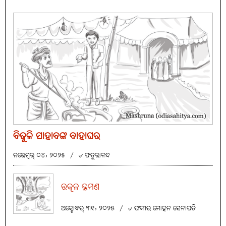
ବିଜୁଳି ସାହାବଙ୍କ ବାହାଘର
ନଭେମ୍ବର୍ ୦୪, ୨୦୨୫
/
୰ ଫତୁରାନନ୍ଦ
ଉତ୍କଳ ଭ୍ରମଣ
ଅକ୍ଟୋବର୍ ୩୧, ୨୦୨୫
/
୰ ଫକୀର ମୋହନ ସେନାପତି