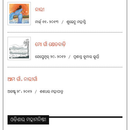
ନାରୀ
ମାର୍ଚ୍ଚ୍ ୧୧, ୨୦୧୩
/
ଶୁଭେନ୍ଦୁ ମହାନ୍ତି
ମୋ ଗାଁ କ୍ଷେତବାଡ଼ି
ସେପ୍ଟେମ୍ବର୍ ୨୯, ୨୦୧୨
/
ପ୍ରଶାନ୍ତ କୁମାର ଭୂୟାଁ
ଆମ ଗାଁ, ନାରୀଗାଁ
ଅଗଷ୍ଟ୍ ୨୮, ୨୦୧୨
/
ଶଶଧର ମହାପାତ୍ର
ଓଡ଼ିଶାର ମହାମନିଷୀ