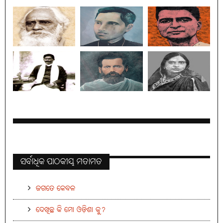
ସର୍ବାଧିକ ପାଠକୀୟ ମତାମତ
ଜଗତେ କେବଳ
ଦେଖିଛ କି ମୋ ଓଡ଼ିଶା କୁ?