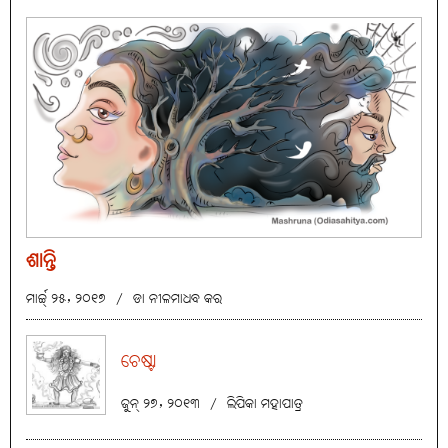
ଶାନ୍ତି
ମାର୍ଚ୍ଚ୍ ୨୫, ୨୦୧୭
/
ଡା ନୀଳମାଧବ କର
ଚେଷ୍ଟା
ଜୁନ୍ ୨୭, ୨୦୧୩
/
ଲିପିକା ମହାପାତ୍ର