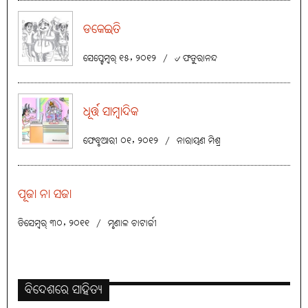
ଡକେଇତି
ସେପ୍ଟେମ୍ବର୍ ୧୫, ୨୦୧୨
/
୰ ଫତୁରାନନ୍ଦ
ଧୂର୍ତ୍ତ ସାମ୍ବାଦିକ
ଫେବୃଆରୀ ୦୧, ୨୦୧୨
/
ନାରାୟଣ ମିଶ୍ର
ପୂଜା ନା ସଜା
ଡିସେମ୍ବର୍ ୩୦, ୨୦୧୧
/
ମୃଣାଳ ଚାଟାର୍ଜୀ
ବିଦେଶରେ ସାହିତ୍ୟ