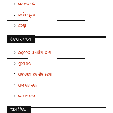
ଶେଫାଳି ପ୍ରତି
ଭାର୍ଯ୍ୟା ପୂରାଣ
ଚେଷ୍ଟା
ଓଡିଆସାହିତ୍ୟ
ଇଣ୍ଟର୍ନେଟ୍ ଓ ଓଡ଼ିଆ ଭାଷା
ପ୍ରଶ୍ନୋତ୍ତର
ଅତୀତରେ ପ୍ରକାଶିତ ଲେଖା
ଆମ ସମ୍ପର୍କରେ
ଘୋଷଣାନାମା
ଆମ ଠିକଣା