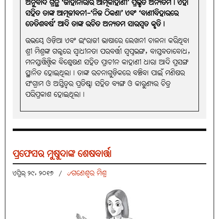
ଅନୁବାଦ ଗ୍ରନ୍ଥ ‘ଜାହାନାରାର ଆତ୍ମକାହାଣୀ’ ପ୍ରଭୃତି ଅନ୍ୟତମ। ଏହା
ସହିତ ତାଙ୍କ ଆତ୍ମଜୀବନୀ-‘ନିଜ ଠିକଣା’ ଏବଂ ‘ବାଣୀବିହାରରେ
ତେତିଶବର୍ଷ’ ଆଦି ତାଙ୍କ ରଚିତ ଅନ୍ୟତମ ସାରସ୍ୱତ କୃତି।
ଉଭୟେ ଓଡ଼ିଆ ଏବଂ ଇଂରାଜୀ ଭାଷାରେ ଲେଖନୀ ଚାଳନା କରିଥିବା
ଶ୍ରୀ ମିଶ୍ରଙ୍କ ଗଳ୍ପରେ ସ୍ୱାଧୀନତା ପରବର୍ତ୍ତୀ ସ୍ୱପ୍ନଭଙ୍ଗ, ବାସ୍ତବତାବୋଧ,
ମନସ୍ତାତ୍ତିତ୍ତ୍ୱିକ ବିଶ୍ଳେଷଣ ସହିତ ପ୍ରାଚୀନ କାହାଣୀ ଧାରା ଆଦି ପ୍ରସଙ୍ଗ
ସ୍ଥାନିତ ହୋଇଥିଲା। ତାଙ୍କ ରଚନାଗୁଡ଼ିକରେ ବଞ୍ଚିବା ପାଇଁ ମଣିଷର
ସଂଗ୍ରାମ ଓ ଅସ୍ତିତ୍ୱର ପ୍ରତିଷ୍ଠା ସହିତ ବ୍ୟଙ୍ଗ ଓ କାରୁଣ୍ୟର ଚିତ୍ର
ପରିପ୍ରକାଶ ହୋଇଥିଲା।
ପ୍ରଫେସର ମୁଷୁଦାଙ୍କ ଶେଷବାର୍ତ୍ତା
୰ଗଣେଶ୍ୱର ମିଶ୍ର
ଏପ୍ରିଲ୍ ୨୯, ୨୦୧୭
/