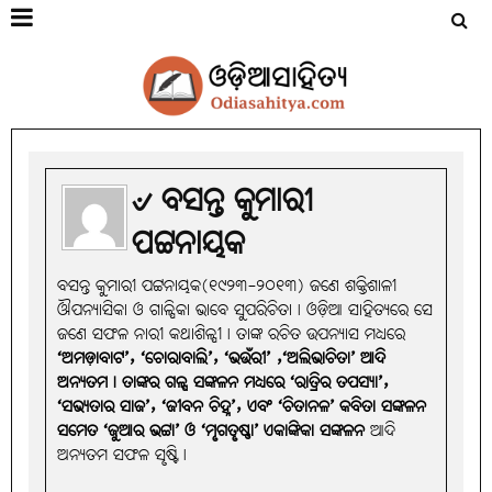
୰ ବସନ୍ତ କୁମାରୀ
ପଟ୍ଟନାୟକ
ବସନ୍ତ କୁମାରୀ ପଟ୍ଟନାୟକ(୧୯୨୩-୨୦୧୩) ଜଣେ ଶକ୍ତିଶାଳୀ
ଔପନ୍ୟାସିକା ଓ ଗାଳ୍ପିକା ଭାବେ ସୁପରିଚିତା। ଓଡ଼ିଆ ସାହିତ୍ୟରେ ସେ
ଜଣେ ସଫଳ ନାରୀ କଥାଶିଳ୍ପୀ। ତାଙ୍କ ରଚିତ ଉପନ୍ୟାସ ମଧ୍ୟରେ
‘ଅମଡ଼ାବାଟ’, ‘ଚୋରାବାଲି’, ‘ଭଉଁରୀ’ ,‘ଅଲିଭାଚିତା’ ଆଦି
ଅନ୍ୟତମ। ତାଙ୍କର ଗଳ୍ପ ସଙ୍କଳନ ମଧ୍ୟରେ ‘ରାତ୍ରିର ତପସ୍ୟା’,
‘ସଭ୍ୟତାର ସାଜ’, ‘ଜୀବନ ଚିହ୍ନ’, ଏବଂ ‘ଚିତାନଳ’ କବିତା ସଙ୍କଳନ
ସମେତ ‘ଜୁଆର ଭଟ୍ଟା’ ଓ ‘ମୃଗତୃଷ୍ଣା’ ଏକାଙ୍କିକା ସଙ୍କଳନ
ଆଦି
ଅନ୍ୟତମ ସଫଳ ସୃଷ୍ଟି।