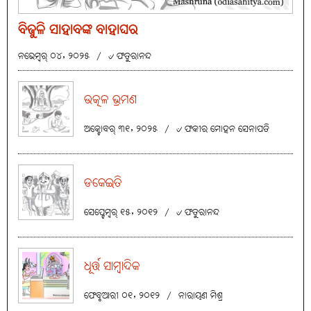
ବିଜୁଳି ସାହାବଙ୍କ ବାହାଘର
ନଭେମ୍ବର୍ ୦୪, ୨୦୨୫
/
୰ ଫତୁରାନନ୍ଦ
ଉତ୍କଳ ଭ୍ରମଣ
ଅକ୍ଟୋବର୍ ୩୧, ୨୦୨୫
/
୰ ଫକୀର ମୋହନ ସେନାପତି
ଡକେଇତି
ସେପ୍ଟେମ୍ବର୍ ୧୫, ୨୦୧୨
/
୰ ଫତୁରାନନ୍ଦ
ଧୂର୍ତ୍ତ ସାମ୍ବାଦିକ
ଫେବୃଆରୀ ୦୧, ୨୦୧୨
/
ନାରାୟଣ ମିଶ୍ର