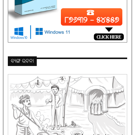
ବ୍ୟଙ୍ଗ ରଚନା