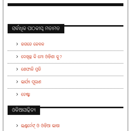
ସର୍ବାଧିକ ପାଠକୀୟ ମତାମତ
ଜଗତେ କେବଳ
ଦେଖିଛ କି ମୋ ଓଡ଼ିଶା କୁ?
ଶେଫାଳି ପ୍ରତି
ଭାର୍ଯ୍ୟା ପୂରାଣ
ଚେଷ୍ଟା
ଓଡିଆସାହିତ୍ୟ
ଇଣ୍ଟର୍ନେଟ୍ ଓ ଓଡ଼ିଆ ଭାଷା