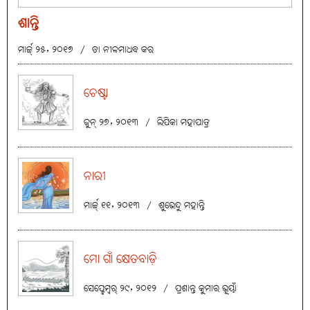
ଶାନ୍ତି
ମାର୍ଚ୍ଚ୍ ୨୫, ୨୦୧୭
/
ଡା ନୀଳମାଧବ କର
ଚେଷ୍ଟା
ଜୁନ୍ ୨୭, ୨୦୧୩
/
ଲିପିକା ମହାପାତ୍ର
ନାରୀ
ମାର୍ଚ୍ଚ୍ ୧୧, ୨୦୧୩
/
ଶୁଭେନ୍ଦୁ ମହାନ୍ତି
ମୋ ଗାଁ କ୍ଷେତବାଡ଼ି
ସେପ୍ଟେମ୍ବର୍ ୨୯, ୨୦୧୨
/
ପ୍ରଶାନ୍ତ କୁମାର ଭୂୟାଁ