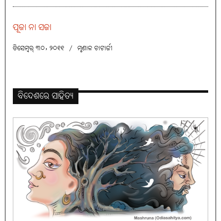
ପୂଜା ନା ସଜା
ଡିସେମ୍ବର୍ ୩୦, ୨୦୧୧
/
ମୃଣାଳ ଚାଟାର୍ଜୀ
ବିଦେଶରେ ସାହିତ୍ୟ