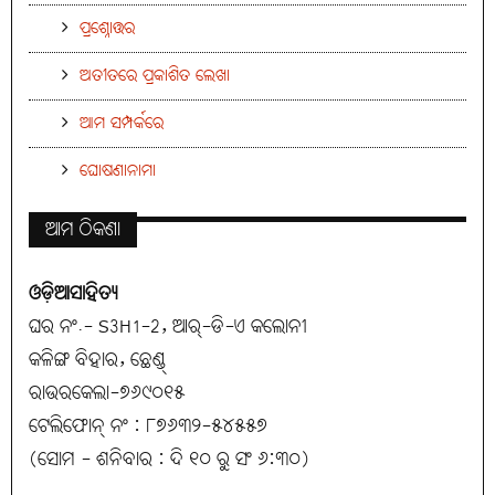
ପ୍ରଶ୍ନୋତ୍ତର
ଅତୀତରେ ପ୍ରକାଶିତ ଲେଖା
ଆମ ସମ୍ପର୍କରେ
ଘୋଷଣାନାମା
ଆମ ଠିକଣା
ଓଡ଼ିଆସାହିତ୍ୟ
ଘର ନଂ.- S3H1-2, ଆର୍-ଡି-ଏ କଲୋନୀ
କଳିଙ୍ଗ ବିହାର, ଛେଣ୍ଡ୍
ରାଉରକେଲା-୭୬୯୦୧୫
ଟେଲିଫୋନ୍ ନଂ : ୮୭୬୩୨-୫୪୫୫୭
(ସୋମ - ଶନିବାର : ଦି ୧୦ ରୁ ସଂ ୬:୩୦)