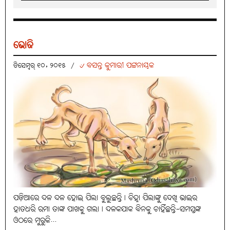
ଭୋଜି
୰ ବସନ୍ତ କୁମାରୀ ପଟ୍ଟନାୟକ
ଡିସେମ୍ବର୍ ୧୦, ୨୦୧୫
/
ପଡ଼ିଆରେ ଦଳ ଦଳ ହୋଇ ପିଲା ବୁଲୁଛନ୍ତି। ଚିହ୍ନା ପିଲାଙ୍କୁ ଦେଖି ଭାଇର
ହାତଧରି ରମା ତାଙ୍କ ପାଖକୁ ଗଲା। ଦଳକଯାକ ବିନକୁ ଚାହିଁଛନ୍ତି-ସମସ୍ତଙ୍କ
ଓଠରେ ମୁରୁକି...