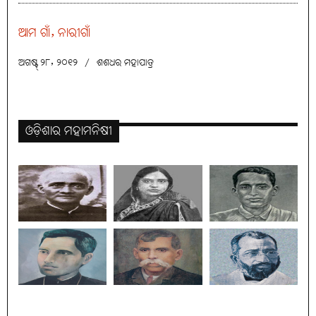
ଆମ ଗାଁ, ନାରୀଗାଁ
ଅଗଷ୍ଟ୍ ୨୮, ୨୦୧୨
/
ଶଶଧର ମହାପାତ୍ର
ଓଡ଼ିଶାର ମହାମନିଷୀ