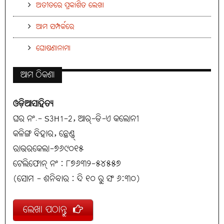
ଅତୀତରେ ପ୍ରକାଶିତ ଲେଖା
ଆମ ସମ୍ପର୍କରେ
ଘୋଷଣାନାମା
ଆମ ଠିକଣା
ଓଡ଼ିଆସାହିତ୍ୟ
ଘର ନଂ.- S3H1-2, ଆର୍-ଡି-ଏ କଲୋନୀ
କଳିଙ୍ଗ ବିହାର, ଛେଣ୍ଡ୍
ରାଉରକେଲା-୭୬୯୦୧୫
ଟେଲିଫୋନ୍ ନଂ : ୮୭୬୩୨-୫୪୫୫୭
(ସୋମ - ଶନିବାର : ଦି ୧୦ ରୁ ସଂ ୬:୩୦)
ଲେଖା ପଠାନ୍ତୁ