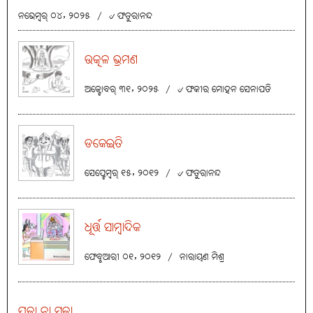
ନଭେମ୍ବର୍ ୦୪, ୨୦୨୫
/
୰ ଫତୁରାନନ୍ଦ
ଉତ୍କଳ ଭ୍ରମଣ
ଅକ୍ଟୋବର୍ ୩୧, ୨୦୨୫
/
୰ ଫକୀର ମୋହନ ସେନାପତି
ଡକେଇତି
ସେପ୍ଟେମ୍ବର୍ ୧୫, ୨୦୧୨
/
୰ ଫତୁରାନନ୍ଦ
ଧୂର୍ତ୍ତ ସାମ୍ବାଦିକ
ଫେବୃଆରୀ ୦୧, ୨୦୧୨
/
ନାରାୟଣ ମିଶ୍ର
ପୂଜା ନା ସଜା