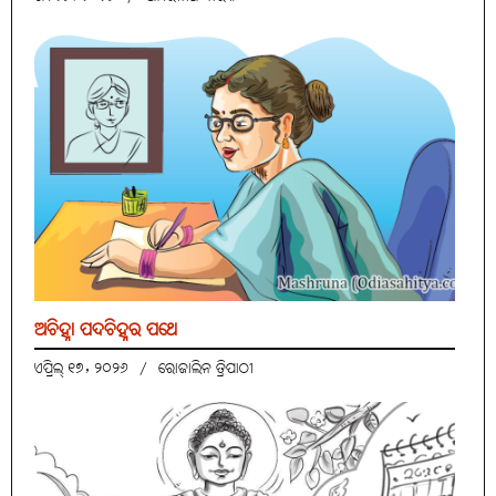
ଅଚିହ୍ନା ପଦଚିହ୍ନର ପଥେ
ଏପ୍ରିଲ୍ ୧୭, ୨୦୨୬
/
ରୋଜାଲିନ ତ୍ରିପାଠୀ