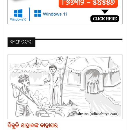
ବ୍ୟଙ୍ଗ ରଚନା
ବିଜୁଳି ସାହାବଙ୍କ ବାହାଘର