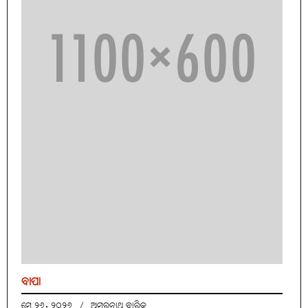
ବାପା
ମେ ୨୬, ୨୦୨୬
/
ଅମରନାଥ ବାରିକ