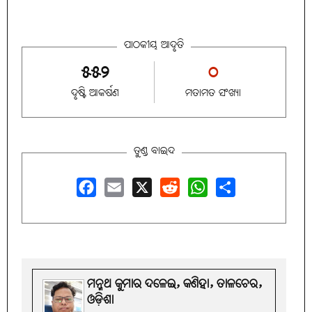
ପାଠକୀୟ ଆଦୃତି
୫୫୨
୦
ଦୃଷ୍ଟି ଆକର୍ଷଣ
ମତାମତ ସଂଖ୍ୟା
ତୁଣ୍ଡ ବାଇଦ
Facebook
Email
X
Reddit
WhatsApp
Share
ମନ୍ମଥ କୁମାର ଦଳେଇ, କଣିହା, ତାଳଚେର,
ଓଡ଼ିଶା