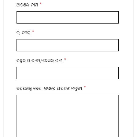
ଆପଣଙ୍କ ନାମ
*
ଇ-ମେଲ୍
*
ସହର ଓ ରାଜ୍ୟ/ଦେଶର ନାମ
*
ଉପରୋକ୍ତ ଲେଖା ଉପରେ ଆପଣଙ୍କ ମନ୍ତବ୍ୟ
*