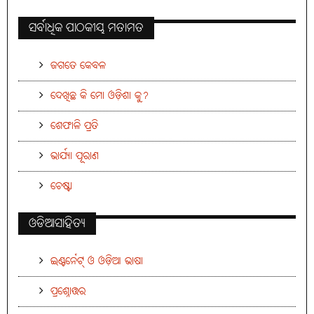
ସର୍ବାଧିକ ପାଠକୀୟ ମତାମତ
ଜଗତେ କେବଳ
ଦେଖିଛ କି ମୋ ଓଡ଼ିଶା କୁ?
ଶେଫାଳି ପ୍ରତି
ଭାର୍ଯ୍ୟା ପୂରାଣ
ଚେଷ୍ଟା
ଓଡିଆସାହିତ୍ୟ
ଇଣ୍ଟର୍ନେଟ୍ ଓ ଓଡ଼ିଆ ଭାଷା
ପ୍ରଶ୍ନୋତ୍ତର