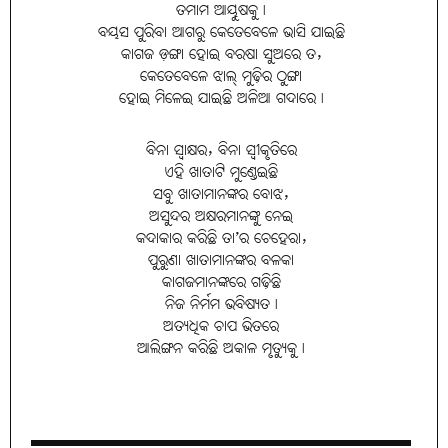
ତମାମ ଆୟୁଷକୁ।
ବୟସ ପୁରିବା ଆଗରୁ କେତେବେଳେ ଭାସି ଯାଇଛି
କାଗଜ ଡ଼ଙ୍ଗା ହୋଇ ବରଷା ସୁଅରେ ତ,
କେତେବେଳେ ଝାଲ୍‌ ମୁଢ଼ିର ଠୁଙ୍ଗା
ହୋଇ ମିଳେଇ ଯାଇଛି ଅଳିଆ ଗଦାରେ।
ବିନା ସ୍ଵାକ୍ଷର, ବିନା ସ୍ୱୀକୃତିରେ
ଏହି ଖାତାଟି ମୁଣ୍ଡେଇଛି
ସବୁ ଖାତାମାନଙ୍କର ବୋଝ,
ଅସୁନ୍ଦର ଅକ୍ଷରମାନଙ୍କୁ ନେଇ
କଦାକାର କରିଛି ତା’ର ଚେହେରା,
ପୁରୁଣା ଖାତାମାନଙ୍କର ବଳକା
କାଗଜମାନଙ୍କରେ ଗଢ଼ିଛି
ନିଜ ନିର୍ମମ ଭବିଷ୍ୟତ।
ଅତ୍ୟଧିକ ଚାପ ଭିତରେ
ଆଲିଙ୍ଗନ କରିଛି ଅକାଳ ମୃତ୍ୟୁକୁ।