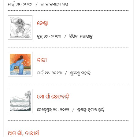
ମାର୍ଚ୍ଚ୍ ୨୫, ୨୦୧୭
/
ଡା ନୀଳମାଧବ କର
ଚେଷ୍ଟା
ଜୁନ୍ ୨୭, ୨୦୧୩
/
ଲିପିକା ମହାପାତ୍ର
ନାରୀ
ମାର୍ଚ୍ଚ୍ ୧୧, ୨୦୧୩
/
ଶୁଭେନ୍ଦୁ ମହାନ୍ତି
ମୋ ଗାଁ କ୍ଷେତବାଡ଼ି
ସେପ୍ଟେମ୍ବର୍ ୨୯, ୨୦୧୨
/
ପ୍ରଶାନ୍ତ କୁମାର ଭୂୟାଁ
ଆମ ଗାଁ, ନାରୀଗାଁ