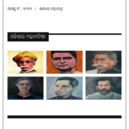
ଅଗଷ୍ଟ୍ ୨୮, ୨୦୧୨
/
ଶଶଧର ମହାପାତ୍ର
ଓଡ଼ିଶାର ମହାମନିଷୀ