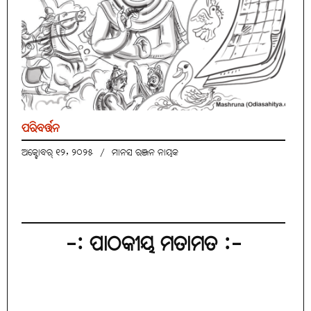
ପରିବର୍ତ୍ତନ
ଅକ୍ଟୋବର୍ ୧୨, ୨୦୨୫
/
ମାନସ ରଞ୍ଜନ ନାୟକ
-: ପାଠକୀୟ ମତାମତ :-