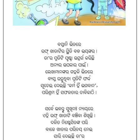
ବସ୍ତାନି ଭିତରେ
ରଫ୍ ଖାତାଟିର ସ୍ଥିତି ବଡ ଭୟଙ୍କର।
ତା’ର ପ୍ରତିଟି ପୃଷ୍ଠା ଉତ୍ସର୍ଗ କରିଛି
ଅନ୍ୟର ଉପକାର ପାଇଁ।
ଲେଖାମାନଙ୍କର ଗହଳି ଭିତରେ
ବ୍ୟସ୍ତ ରହୁଥିବା ପ୍ରତିଟି ଫର୍ଦ୍ଦ
ସୂଚେଇ ଦେଇଛି ‘କର୍ମ ହିଁ ଭଗବାନ’,
ପରିଶ୍ରମ ହିଁ ସଫଳତାର ଚାବିକାଠି।
ସର୍ବେ ଭବନ୍ତୁ ସୁଖିନଃ ନ୍ୟାୟରେ
ଏହି ରଫ୍ ଖାତାଟି ବଞ୍ଚିବା ଶିଖିଛି।
ଦଳିତ ନିଷ୍ପେସିତଙ୍କ ପରି
ବାଜେ ଖାତାର ପରିଚୟ ନେଇ
ସାରି ଦେଇଛି ତା’ର