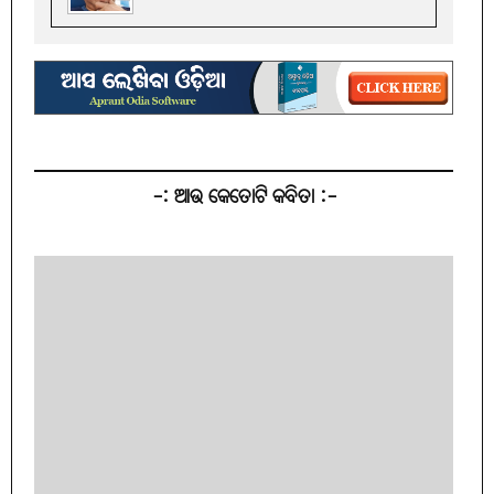
-: ଆଉ କେତୋଟି କବିତା :-