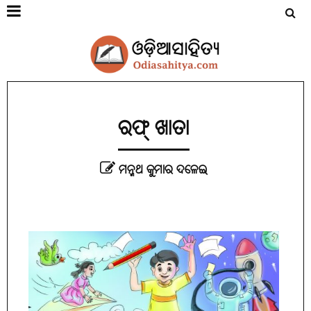
ରଫ୍ ଖାତା
ମନ୍ମଥ କୁମାର ଦଳେଇ